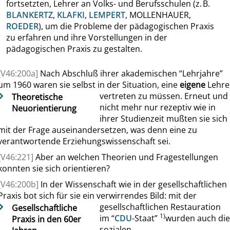
fortsetzten, Lehrer an Volks- und Berufsschulen (z. B.
BLANKERTZ
,
KLAFKI
,
LEMPERT
,
MOLLENHAUER
,
ROEDER
), um
die Probleme der pädagogischen Praxis
zu erfahren und ihre Vorstellungen in der
pädagogischen Praxis zu gestalten
.
[V46:200a]
Nach
Abschluß ihrer akademischen
“
Lehrjahre
”
um 1960
waren
sie selbst in der Situation, eine
eigene
Lehre
vertreten zu müssen. Erneut und
Theoretische
nicht mehr nur rezeptiv wie in
Neuorientierung
ihrer Studienzeit mußten sie sich
mit der Frage auseinandersetzen, was denn eine zu
verantwortende Erziehungswissenschaft sei.
[V46:221]
Aber an welchen Theorien und Fragestellungen
konnten sie sich orientieren?
[V46:200b]
In der
Wissenschaft wie in der gesellschaftlichen
Praxis
bot
sich für sie
ein verwirrendes Bild
: mit
der
gesellschaftlichen Restauration
Gesellschaftliche
1)
im
“
CDU
-Staat
”
wurden auch di
Praxis in den 60er
so
zialen