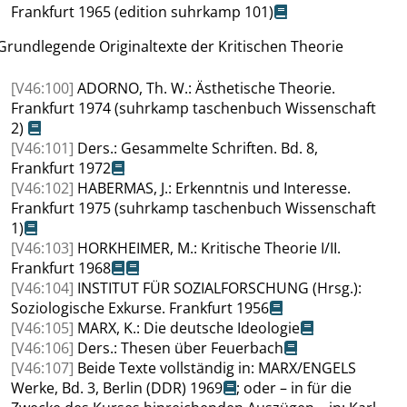
Frankfurt
1965 (edition suhrkamp 101)
Grundlegende
Originaltexte
der Kritischen Theorie
[V46:100]
ADORNO
, Th. W.:
Ästhetische Theorie.
Frankfurt
1974 (suhrkamp taschenbuch Wissenschaft
2)
[V46:101]
Ders.: Gesammelte Schriften. Bd. 8,
Frankfurt 1972
[V46:102]
HABERMAS
, J.:
Erkenntnis und Interesse.
Frankfurt
1975 (suhrkamp taschenbuch Wissenschaft
1)
[V46:103]
HORKHEIMER
, M.:
Kritische Theorie I/II.
Frankfurt 1968
[V46:104]
INSTITUT FÜR SOZIALFORSCHUNG
(Hrsg.)
:
Soziologische Exkurse. Frankfurt
1956
[V46:105]
MARX
, K.:
Die deutsche Ideologie
[V46:106]
Ders.:
Thesen über Feuerbach
[V46:107]
Beide Texte vollständig in:
MARX/ENGELS
Werke, Bd. 3, Berlin (DDR) 1969
; oder – in für die