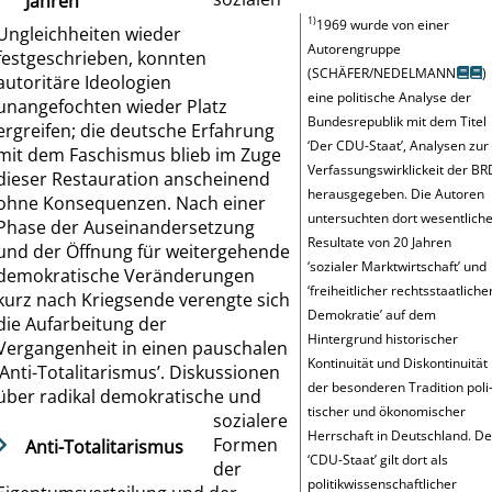
Jahren
1)
1969 wurde von einer
Ungleichheiten wieder
Autorengruppe
festgeschrieben
, konnten
(
SCHÄFER/NEDELMANN
)
autoritäre Ideologien
eine politische Analyse der
unangefochten wieder Platz
Bundesrepublik mit dem Titel
ergreifen
;
die deutsche Erfahrung
‘
Der CDU-Staat
’
, Analysen zur
mit dem Faschismus
blieb im Zuge
Verfassungswirklickeit der BR
dieser Restauration anscheinend
herausgegeben. Die Autoren
ohne Konsequenzen. Nach einer
untersuchten dort wesentlich
Phase der Auseinandersetzung
Resultate von 20 Jahren
und der Öffnung für weitergehende
‘
sozialer Marktwirtschaft
’
und
demokratische Veränderungen
‘
freiheitlicher rechtsstaatliche
kurz nach Kriegsende verengte sich
Demokratie
’
auf dem
die Aufarbeitung der
Hintergrund historischer
Vergangenheit in einen pauschalen
Kontinuität und Diskontinuität
Anti-Totalitarismus
’
. Diskussionen
der besonderen Tradition poli
über radikal
demokratische und
tischer und ökonomischer
sozialere
Herrschaft in Deutschland. De
Formen
Anti-Totalitarismus
‘
CDU-Staat
’
gilt dort als
der
politikwissenschaftlicher