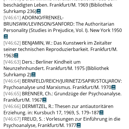
beschädigten Leben
.
Frankfurt/M. 1969 (Bibliothek
Suhrkamp 236)
[V46:61]
ADORNO
/
FRENKEL-
BRUNSWIK
/
LEVINSON
/
SANFORD
: The Authoritarian
Personality (Studies in Prejudice, Vol. I)
.
New York 1950
[V46:62]
BENJAMIN
, W.: Das Kunstwerk im Zeitalter
seiner technischen Reproduzierbarkeit
.
Frankfurt/M.
1963
[V46:63]
Ders.: Berliner Kindheit um
Neunzehnhundert
.
Frankfurt/M. 1975 (Bibliothek
Suhrkamp 2)
[V46:64]
BERNFELD
/
REICH
/
JURINETZ
/
SAPIR
/
STOLJAROV
:
Psychoanalyse und Marxismus
.
Frankfurt/M. 1970
[V46:65]
BRENNER
, Ch.: Grundzüge der Psychoanalyse
.
Frankfurt/M. 1967
[V46:66]
DERMITZEL
, R.: Thesen zur antiautoritären
Erziehung
.
in: Kursbuch 17, 1969, S. 179–187
[V46:67]
FREUD
, S. : Vorlesungen zur Einführung in die
Psychoanalyse, Frankfurt/M. 1977