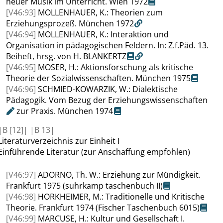
neuer Musik im Unterricht
.
Wien 1972
[V46:93]
MOLLENHAUER
, K.: Theorien zum
Erziehungsprozeß
.
München 1972
[V46:94]
MOLLENHAUER
, K.: Interaktion und
Organisation in pädagogischen Feldern
. In:
Z.f.Päd. 13.
Beiheft, hrsg. von H.
BLANKERTZ
[V46:95]
MOSER
, H.: Aktionsforschung als kritische
Theorie der Sozialwissenschaften
.
München 1975
[V46:96]
SCHMIED-KOWARZIK
, W.: Dialektische
Pädagogik. Vom Bezug der
Erziehungswissenschaften
zur Praxis. München 1974
|
B
[12]|
|
B
13|
Literaturverzeichnis
zur Einheit I
Einführende Literatur (zur Anschaffung empfohlen)
[V46:97]
ADORNO
, Th. W.:
Erziehung zur Mündigkeit.
Frankfurt
1975 (suhrkamp taschenbuch II)
[V46:98]
HORKHEIMER
, M.:
Traditionelle und
Kritische
Theorie. Frankfurt
1974 (Fischer Taschenbuch 6015)
[V46:99]
MARCUSE
, H.:
Kultur und Gesellschaft I.