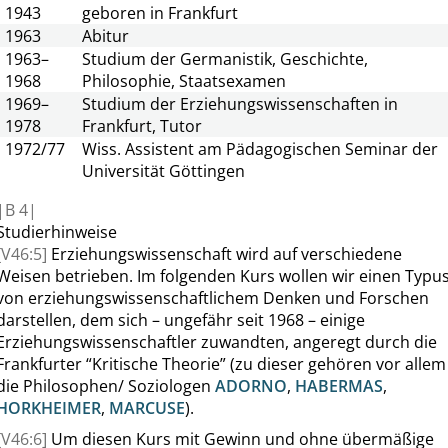
1943
geboren in Frankfurt
1963
Abitur
1963–
Studium der Germanistik, Geschichte,
1968
Philosophie, Staatsexamen
1969–
Studium der Erziehungswissenschaften in
1978
Frankfurt, Tutor
1972/77
Wiss. Assistent am Pädagogischen Seminar der
Universität Göttingen
|
B
4|
Studierhinweise
[V46:5]
Erziehungswissenschaft wird auf verschiedene
Weisen betrieben. Im folgenden Kurs wollen wir einen Typu
von erziehungswissenschaftlichem Denken und Forschen
darstellen, dem sich – ungefähr seit 1968 – einige
Erziehungswissenschaftler zuwandten, angeregt durch die
Frankfurter
“
Kritische Theorie
”
(zu dieser gehören vor allem
die Philosophen/ Soziologen
ADORNO
,
HABERMAS
,
HORKHEIMER
,
MARCUSE
).
[V46:6]
Um diesen
Kurs
mit Gewinn und ohne übermäßige