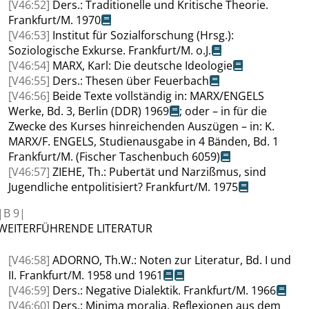
[V46:52]
Ders.: Traditionelle und Kritische Theorie.
Frankfurt/M. 1970
[V46:53]
Institut für Sozialforschung (Hrsg.):
Soziologische Exkurse. Frankfurt/M. o.J.
[V46:54]
MARX
, Karl: Die deutsche Ideologie
[V46:55]
Ders.: Thesen über Feuerbach
[V46:56]
Beide Texte vollständig in:
MARX/ENGELS
Werke, Bd. 3, Berlin (DDR) 1969
; oder – in für die
Zwecke des Kurses hinreichenden Auszügen – in:
K.
MARX
/F.
ENGELS
, Studienausgabe in 4 Bänden, Bd. 1
Frankfurt/M
.
(Fischer Taschenbuch 6059)
[V46:57]
ZIEHE
, Th.: Pubertät und Narzißmus, sind
Jugendliche entpolitisiert? Frankfurt/M. 1975
|
B
9|
WEITERFÜHRENDE LITERATUR
[V46:58]
ADORNO
, Th.W.: Noten zur Literatur, Bd. I und
II
.
Frankfurt/M. 1958 und 1961
[V46:59]
Ders.: Negative Dialektik
.
Frankfurt/M. 1966
[V46:60]
Ders.: Minima
moralia
. Reflexionen aus dem