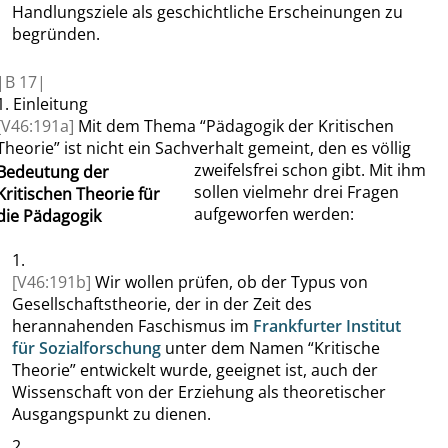
Handlungsziele als geschichtliche Erscheinungen zu
begründen.
|
B
17|
1.
Einleitung
[V46:191a]
Mit dem
Thema
“
Pädagogik der Kritischen
Theorie
”
ist nicht
ein Sachverhalt
gemeint
, den es völlig
zweifelsfrei schon gibt. Mit ihm
Bedeutung der
sollen
vielmehr
drei Fragen
Kritischen Theorie für
aufgeworfen werden:
die Pädagogik
1.
[V46:191b]
Wir wollen prüfen, ob der Typus von
Gesellschaftstheorie, der in der Zeit des
herannahenden Faschismus im
Frankfurter Institut
für Sozialforschung
unter dem Namen
“
Kritische
Theorie
”
entwickelt wurde, ge
eignet ist, auch der
Wissenschaft von der Erziehung als theoretischer
Ausgangspunkt zu dienen
.
2.