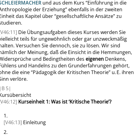
SCHLEIERMACHER
und aus dem Kurs
“
Einführung in die
Anthropologie der Erziehung
”
ebenfalls in der zweiten
Einheit
das Kapitel über
“
gesellschaftliche Ansätze
”
zu
studieren.
[V46:11]
Die Übungsaufgaben dieses Kurses werden Sie
vielleicht teils für ungewöhnlich oder gar unzweckmäßig
halten. Versuchen Sie dennoch, sie zu lösen. Wir sind
nämlich der Meinung, daß die Einsicht in die Hemmungen,
Widersprüche und Bedingtheiten des
eigenen
Denkens,
Fühlens und Handelns zu den Grunderfahrungen gehört,
ohne die eine
“
Pädagogik der Kritischen Theorie
”
u. E. ihren
Sinn verlöre.
|
B
5|
Kursübersicht
[V46:12]
Kurseinheit 1: Was ist
‘
Kritische Theorie
’
?
1.
[V46:13]
Einleitung
2.