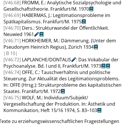
[V46:68]
FROMM
, E.: Analytische Sozialpsychologie und
Gesellschaftstheorie
.
Frankfurt/M. 1970
[V46:69]
HABERMAS
, J.: Legitimationsprobleme im
Spätkapitalismus
.
Frankfurt/M. 1975
[V46:70]
Ders.: Strukturwandel der Öffentlichkeit
.
Neuwied
1961
[V46:71]
HORKHEIMER
, M.: Dämmerung
. (Unter
dem
Pseudonym Heinrich Regius), Zürich 1934
|
B
10|
[V46:72]
LAPLANCHE
/
DONTALIS
: Das Vokabular der
Psychoanalyse
.
Bd. I und II, Frankfurt/M. 1973
[V46:74]
OFFE
, C.: Tauschverhältnis und politische
Steuerung. Zur Aktualität des Legitimationsproblems
.
In
:
OFFE
(Hrsg.):
Strukturprobleme des kapitalistischen
Staates
.
Frankfurt/M. 1972
[V46:75]
WOLF
, M.: Individuum/Subjekt/
Vergesellschaftung der Produktion
. In
: Ästhetik und
Kommunikation, Heft 15/16 1974, S. 83–103
Texte zu erziehungswissenschaftlichen Fragestellungen