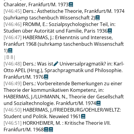
Charakter, Frankfurt/M. 1973
[V46:45]
Ders.: Ästhetische Theorie, Frankfurt/M. 1974
(suhrkamp taschenbuch Wissenschaft 2)
[V46:46]
FROMM
, E.: Sozialpsychologischer Teil, in:
Studien über Autorität und Familie, Paris 1936
[V46:47]
HABERMAS
, J.: Erkenntnis und Interesse,
Frankfurt 1968 (suhrkamp taschenbuch Wissenschaft
1)
|
B
8|
[V46:48]
Ders.: Was
ist
Universalpragmatik? in: Karl-
Otto
APEL
(Hrsg.), Sprachpragmatik und Philosophie
.
Frankfurt/M. 1976
[V46:49]
Ders.: Vorbereitende Bemerkungen zu einer
Theorie der kommunikativen Kompetenz, in:
HABERMAS
, J./
LUHMANN
, N.
, Theorie der Gesellschaft
und Sozialtechnologie
.
Frankfurt/M. 1974
[V46:50]
HABERMAS
, J./
FRIEDEBURG
/
OEHLER
/
WELTZ
:
Student und Politik
.
Neuwied 1961
[V46:51]
HORKHEIMER
, M. : Kritische Theorie I/II
.
Frankfurt/M. 1968