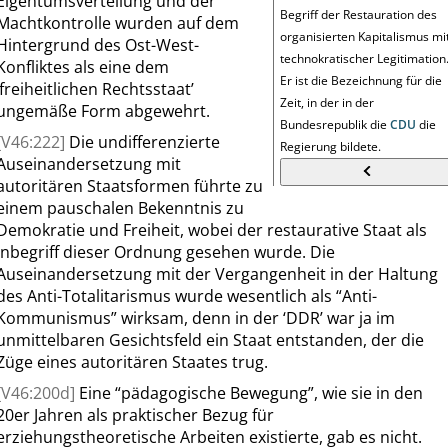
Eigentumsverteilung und der
Begriff der Restauration des
Machtkontrolle wurden auf dem
organisierten Kapitalismus mi
Hintergrund des Ost-West-
technokratischer Legitimation
Konfliktes als eine dem
Er ist die Bezeichnung für die
freiheitlichen Rechtsstaat
’
Zeit, in der in der
ungemäße Form abgewehrt.
Bundesrepublik die
CDU
die
[V46:222]
Die undifferenzierte
Regierung bildete.
Auseinandersetzung mit
autoritären Staatsformen führte zu
einem pauschalen Bekenntnis zu
Demokratie und Freiheit, wobei der restaurative Staat als
Inbegriff dieser Ordnung gesehen wurde. Die
Auseinandersetzung mit der Vergangenheit in der Haltung
des Anti-Totalitarismus wurde wesentlich als
“
Anti-
Kommunismus
”
wirksam, denn in der
‘
DDR
’
war ja im
unmittelbaren Gesichtsfeld ein Staat entstanden, der die
Züge eines autoritären Staates trug.
[V46:200d]
Eine
“
pädagogische Bewegung
”
, wie sie in den
20er Jahren als praktischer Bezug für
erziehungstheoretische Arbeiten existierte, gab es nicht.