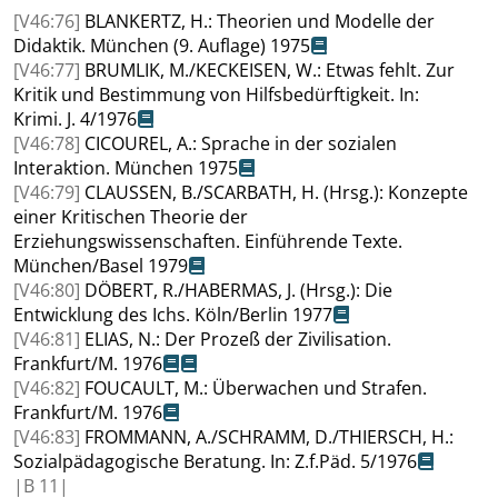
[V46:76]
BLANKERTZ
, H.: Theorien und Modelle der
Didaktik
.
München (9. Auflage) 1975
[V46:77]
BRUMLIK
, M./
KECKEISEN
, W.: Etwas fehlt. Zur
Kritik und Bestimmung von Hilfsbedürftigkeit
. In
:
Krimi. J. 4/1976
[V46:78]
CICOUREL
, A.: Sprache in der sozialen
Interaktion
.
München 1975
[V46:79]
CLAUSSEN
, B./
SCARBATH
, H. (Hrsg.): Konzepte
einer Kritischen Theorie der
Erziehungswissenschaften. Einführende Texte.
München/Basel 1979
[V46:80]
DÖBERT
, R./
HABERMAS
, J. (Hrsg.): Die
Entwicklung des Ichs
.
Köln/Berlin 1977
[V46:81]
ELIAS
, N.: Der Prozeß der Zivilisation
.
Frankfurt/M. 1976
[V46:82]
FOUCAULT
, M.: Überwachen und Strafen
.
Frankfurt/M. 1976
[V46:83]
FROMMANN
, A./
SCHRAMM
, D./
THIERSCH
, H.:
Sozialpädagogische Beratung
. In
: Z.f.Päd. 5/1976
|
B
11|