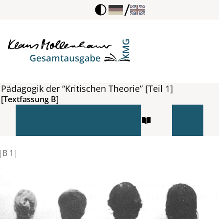
/
Pädagogik der “Kritischen Theorie” [Teil 1]
[Textfassung B]
|
B
1|