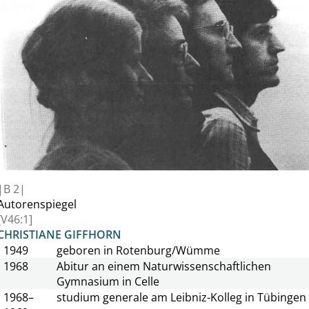
|
B
2|
Autorenspiegel
[V46:1]
CHRISTIANE GIFFHORN
1949
geboren in Rotenburg/Wümme
1968
Abitur an einem Naturwissenschaftlichen
Gymnasium in Celle
1968–
studium generale
am Leibniz-Kolleg in Tübingen