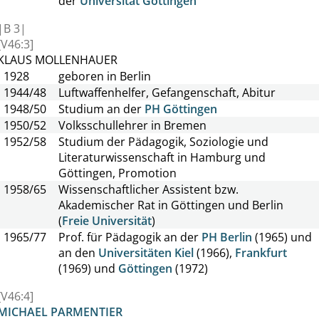
der
Universität Göttingen
|
B
3|
[V46:3]
KLAUS MOLLENHAUER
1928
geboren in Berlin
1944/48
Luftwaffenhelfer, Gefangenschaft, Abitur
1948/50
Studium an der
PH Göttingen
1950/52
Volksschullehrer in Bremen
1952/58
Studium der Pädagogik, Soziologie und
Literaturwissenschaft in Hamburg und
Göttingen, Promotion
1958/65
Wissenschaftlicher Assistent bzw.
Akademischer Rat in Göttingen und Berlin
(
Freie Universität
)
1965/77
Prof. für Pädagogik an der
PH Berlin
(1965) und
an den
Universitäten Kiel
(1966),
Frankfurt
(1969) und
Göttingen
(1972)
[V46:4]
MICHAEL PARMENTIER