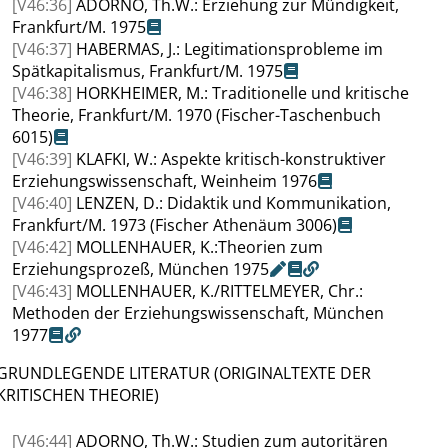
[V46:36]
ADORNO
, Th.W.: Erziehung zur Mündigkeit,
Frankfurt/M. 1975
[V46:37]
HABERMAS
, J.: Legitimationsprobleme im
Spätkapitalismus, Frankfurt/M. 1975
[V46:38]
HORKHEIMER
, M.: Traditionelle und kritische
Theorie, Frankfurt/M. 1970 (Fischer-Taschenbuch
6015)
[V46:39]
KLAFKI
, W.: Aspekte kritisch-konstruktiver
Erziehungswissenschaft, Weinheim 1976
[V46:40]
LENZEN
, D.: Didaktik und Kommunikation,
Frankfurt/M. 1973 (Fischer Athenäum 3006)
[V46:42]
MOLLENHAUER
, K.:Theorien zum
Erziehungsprozeß, München
1975
[V46:43]
MOLLENHAUER
, K./
RITTELMEYER
, Chr.:
Methoden der Erziehungswissenschaft, München
1977
GRUNDLEGENDE LITERATUR (ORIGINALTEXTE DER
KRITISCHEN THEORIE)
[V46:44]
ADORNO
, Th.W.: Studien zum autoritären