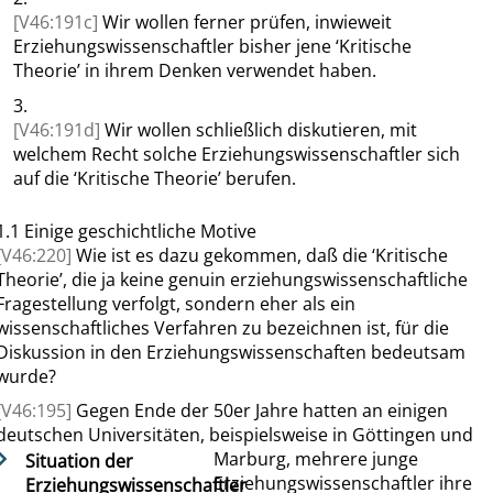
[V46:191c]
Wir
wollen ferner prüfen, inwieweit
Erziehungswissenschaftler bisher jene
‘
Kritische
Theorie
’
in ihrem
Denken verwendet haben
.
3.
[V46:191d]
Wir
wollen schließlich diskutieren, mit
welchem Recht solche Erziehungswissenschaftler sich
auf die
‘
Kritische Theorie
’
berufen.
1.1
Einige geschichtliche Motive
[V46:220]
Wie ist es dazu gekommen, daß die
‘
Kritische
Theorie
’
, die ja keine genuin erziehungswissenschaftliche
Fragestellung verfolgt, sondern eher als ein
wissenschaftliches Verfahren zu bezeichnen ist, für die
Diskussion in den Erziehungs­wissenschaften bedeutsam
wurde?
[V46:195]
Gegen Ende der 50er Jahre hatten an einigen
deutschen
Universitäten, beispielsweise in Göttingen und
Marburg, mehrere junge
Situation der
Erziehungswissenschaftler ihre
Erziehungswissenschaftler