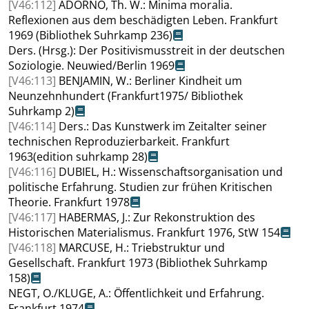
[V46:112]
ADORNO
, Th. W.:
Minima moralia.
Reflexionen aus dem beschädigten Leben. Frankfurt
1969 (Bibliothek Suhrkamp 236)
Ders. (Hrsg.): Der Positivismusstreit in der deutschen
Soziologie. Neuwied/Berlin 1969
[V46:113]
BENJAMIN
, W.:
Berliner Kindheit um
Neunzehnhundert
(Frankfurt1975/ Bibliothek
Suhrkamp 2)
[V46:114]
Ders.:
Das Kunstwerk im Zeitalter seiner
technischen Reproduzierbarkeit. Frankfurt
1963
(edition suhrkamp 28)
[V46:116]
DUBIEL
, H.: Wissenschaftsorganisation und
politische Erfahrung. Studien zur frühen Kritischen
Theorie. Frankfurt 1978
[V46:117]
HABERMAS
, J.: Zur Rekonstruktion des
Historischen Materialismus. Frankfurt 1976, StW 154
[V46:118]
MARCUSE
, H.:
Triebstruktur und
Gesellschaft. Frankfurt
1973 (Bibliothek Suhrkamp
158)
NEGT
, O./
KLUGE
, A.: Öffentlichkeit und Erfahrung.
Frankfurt 1974