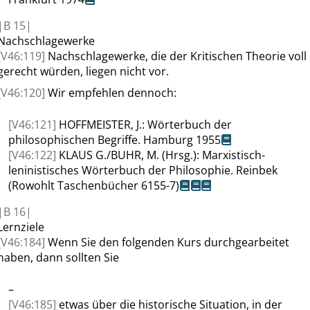
|
B
15|
Nachschlagewerke
[V46:119]
Nachschlagewerke, die der Kritischen Theorie voll
gerecht würden, liegen nicht vor.
[V46:120]
Wir empfehlen dennoch:
[V46:121]
HOFFMEISTER
, J.:
Wörterbuch der
philosophischen Begriffe. Hamburg 1955
[V46:122]
KLAUS
G./
BUHR
, M. (Hrsg.):
Marxistisch-
leninistisches Wörterbuch der Philosophie. Reinbek
(Rowohlt Taschenbücher 6155-7)
|
B
16|
Lernziele
[V46:184]
Wenn Sie den folgenden Kurs durchgearbeitet
haben, dann sollten Sie
–
[V46:185]
etwas über die historische Situation, in der