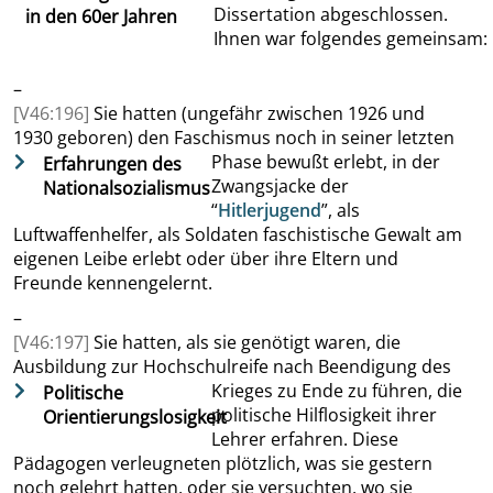
Dissertation abgeschlossen
.
in den 60er Jahren
Ihnen war folgendes gemeinsam:
–
[V46:196]
Sie hatten (ungefähr zwischen 1926 und
1930
geboren)
den Faschismus noch in seiner letzten
Phase bewußt erlebt, in der
Erfahrungen des
Zwangsjacke der
Nationalsozialismus
“
Hitlerjugend
”
, als
Luftwaffenhelfer, als Soldaten faschistische Gewalt am
eigenen Leibe erlebt oder über
ihre Eltern und
Freunde
kennengelernt.
–
[V46:197]
Sie hatten, als sie genötigt waren, die
Ausbildung zur
Hochschulreife nach Beendigung des
Krieges zu Ende zu führen, die
Politische
politische Hilflosigkeit ihrer
Orientierungslosigkeit
Lehrer erfahren. Diese
Pädagogen verleugneten plötzlich, was sie gestern
noch gelehrt hatten, oder sie versuchten, wo sie