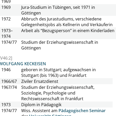
1969
1969
Jura-Studium in Tübingen, seit 1971 in
Göttingen
1972
Abbruch des Jurastudiums, verschiedene
Gelegenheitsjobs als Kellnerin und Verkäuferin
1973–
Arbeit als
“
Bezugsperson
”
in einem Kinderladen
1974
1974/77
Studium der Erziehungswissenschaft in
Göttingen
[V46:2]
WOLFGANG KECKEISEN
1946
geboren in Stuttgart; aufgewachsen in
Stuttgart (bis 1963) und Frankfurt
1966/67
Ziviler Ersatzdienst
1967/74
Studium der Erziehungswissenschaft,
Soziologie, Psychologie und
Rechtswissenschaft in Frankfurt
1973
Diplom in Pädagogik
1974/77
Wiss. Assistent am
Pädagogischen Seminar