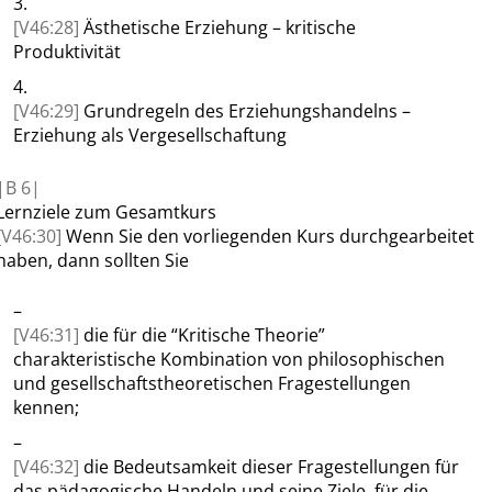
3.
[V46:28]
Ästhetische Erziehung – kritische
Produktivität
4.
[V46:29]
Grundregeln des Erziehungshandelns –
Erziehung als Vergesellschaftung
|
B
6|
Lernziele
zum Gesamtkurs
[V46:30]
Wenn Sie den vorliegenden Kurs durchgearbeitet
haben, dann sollten Sie
–
[V46:31]
die für die
“
Kritische Theorie
”
charakteristische Kombination von philosophischen
und gesellschaftstheoretischen Fragestellungen
kennen;
–
[V46:32]
die Bedeutsamkeit dieser Fragestellungen für
das pädagogische Handeln und seine Ziele, für die