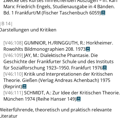
Zwecke des Kurses hinreichenden Auszügen – in:
Karl
Marx: Friedrich Engels, Studienausgabe in 4 Bänden
.
Bd. 1 Frankfurt/M (Fischer Taschenbuch 6059)
|
B
14|
Darstellungen und Kritiken
[V46:108]
GUMNIOR, H.
/
RINGGUTH
, R.:
Horkheimer.
Rowohlts Bildmonographien 208. 1973
[V46:109]
JAY
, M.:
Dialektische Phantasie. Die
Geschichte der Frankfurter Schule und des Instituts
für Sozialforschung 1923–1950. Frankfurt 1976
[V46:110]
Kritik und Interpretationen der Kritischen
Theorie. Gießen (Verlag Andreas Achenbach) 1975
(Reprint)
[V46:111]
SCHMIDT
, A.:
Zur Idee der Kritischen Theorie.
München
1974 (Reihe Hanser 149)
Weiterführende,
theoretisch und praktisch relevante
Literatur