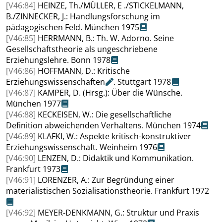
[V46:84]
HEINZE
, Th./
MÜLLER
, E ./
STICKELMANN
,
B./
ZINNECKER
, J.: Handlungsforschung im
pädagogischen Feld
.
München 1975
[V46:85]
HERRMANN
, B.: Th. W. Adorno. Seine
Gesellschaftstheorie als ungeschriebene
Erziehungslehre. Bonn 1978
[V46:86]
HOFFMANN
, D.: Kritische
Erziehungswissenschaften
. Stuttgart 1978
[V46:87]
KAMPER
, D. (Hrsg.): Über die Wünsche
.
München 1977
[V46:88]
KECKEISEN
, W.: Die gesellschaftliche
Definition abweichenden Verhaltens
.
München 1974
[V46:89]
KLAFKI
, W.: Aspekte kritisch-konstruktiver
Erziehungswissenschaft
.
Weinheim 1976
[V46:90]
LENZEN
, D.: Didaktik und Kommunikation
.
Frankfurt 1973
[V46:91]
LORENZER
, A.: Zur Begründung einer
materialistischen Sozialisationstheorie
.
Frankfurt 1972
[V46:92]
MEYER-DENKMANN
, G.: Struktur und Praxis