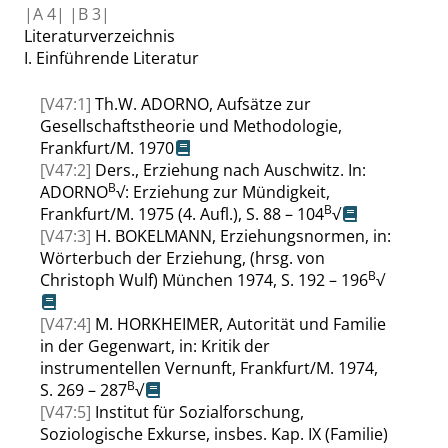
|
A
4|
|
B
3|
Literaturverzeichnis
I.
Einführende Literatur
[V47:1]
Th.W.
ADORNO
,
Aufsätze zur
Gesellschaftstheorie und Methodologie,
Frankfurt/M. 1970
[V47:2]
Ders.
,
Erziehung nach Auschwitz. In:
B
ADORNO
√
: Erziehung zur Mündigkeit
,
B
Frankfurt/M. 1975
(4. Aufl.), S. 88 – 104
√
[V47:3]
H.
BOKELMANN
,
Erziehungsnormen,
in
:
Wörterbuch der Erziehung, (hrsg. von
B
Christoph
Wulf
)
München 1974
, S. 192 – 196
√
[V47:4]
M.
HORKHEIMER
,
Autorität und Familie
in der Gegenwart
, in
: Kritik der
instrumentellen Vernunft
, Frankfurt/M. 1974
,
B
S. 269 – 287
√
[V47:5]
Institut für Sozialforschung,
Soziologische Exkurse, insbes. Kap. IX (Familie)