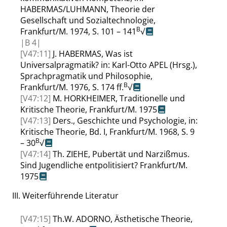
HABERMAS
/
LUHMANN
, Theorie der
Gesellschaft und Sozialtechnologie,
B
Frankfurt/M. 1974,
S. 101 – 141
√
|
B
4|
[V47:11]
J.
HABERMAS
,
Was ist
Universalpragmatik?
in
: Karl-Otto
APEL
(Hrsg.),
Sprachpragmatik und Philosophie
,
B
Frankfurt/M. 1976
, S. 174 ff.
√
[V47:12]
M.
HORKHEIMER
,
Traditionelle und
Kritische Theorie
,
Frankfurt/M. 1975
[V47:13]
Ders.
,
Geschichte und Psychologie
, in
:
Kritische Theorie
,
Bd. I
, Frankfurt/M. 1968
, S. 9
B
– 30
√
[V47:14]
Th.
ZIEHE
,
Pubertät und Narzißmus.
Sind Jugendliche entpolitisiert? Frankfurt/M.
1975
III.
Weiterführende Literatur
[V47:15]
Th.W.
ADORNO
,
Ästhetische Theorie
,