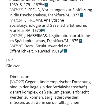
B
1969
, S. 179 – 187
√
[V47:23]
S.
FREUD
,
Vorlesungen zur Einführung
in die Psychoanalyse
,
Frankfurt/M. 1977
[V47:24]
E.
FROMM
,
Analytische
Sozialpsychologie und Gesellschaftstheorie
,
Frankfurt/M. 1970
[V47:25]
J.
HABERMAS
,
Legitimationsprobleme
im Spätkapitalismus
,
Frankfurt/M. 1975
[V47:26]
Ders.
,
Strukturwandel der
Öffentlichkeit
,
Neuwied
1961
|
A
7|
Glossar
Dimension
[V47:27]
Gegenstände empirischer Forschung
sind in der Regel (in der Sozialwissenschaft)
derart komplex, daß sie, um genau erforscht
werden zu können, zergliedert werden
müssen, auch wenn sie der alltäglichen