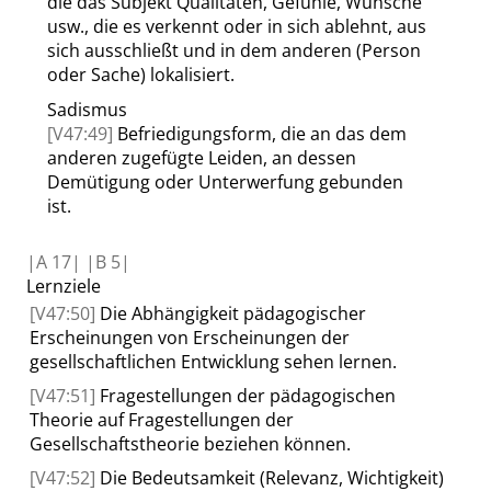
die das Subjekt Qualitäten, Gefühle, Wünsche
usw., die es verkennt oder in sich ablehnt, aus
sich ausschließt und in dem anderen (Person
oder Sache) lokalisiert.
Sadismus
[V47:49]
Befriedigungsform, die an das dem
anderen zugefügte Leiden, an dessen
Demütigung oder Unterwerfung gebunden
ist.
|
A
17|
|
B
5|
Lernziele
[V47:50]
Die Abhängigkeit pädagogischer
Erscheinungen von Erscheinungen der
gesellschaftlichen Entwicklung sehen lernen
.
[V47:51]
Fragestellungen der pädagogischen
Theorie auf Fragestellungen der
Gesellschaftstheorie beziehen können
.
[V47:52]
Die
Bedeutsamkeit (Relevanz, Wichtigkeit)