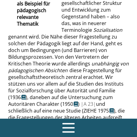
gesellschaftlicher Struktur
als Beispiel für
und Entwicklung zum
pädagogisch
Gegenstand haben – also
relevante
das, was in neuerer
Thematik
Terminologie
Sozialisation
genannt wird. Die Nähe dieser Fragestellung zu
solchen der Pädagogik liegt auf der Hand, geht es
doch um Bedingungen (und Barrieren) von
Bildungsprozessen.
Von den Vertretern der
Kritischen Theorie wurde allerdings
unabhängig von
pädagogischen Absichten
diese Fragestellung für
gesellschaftstheoretisch zentral erachtet.
Wir
stützen uns vor allem auf die Studien des Instituts
für Sozialforschung über Autorität und Familie
(
1936
), daneben auf die Untersuchung zum
Autoritären Charakter (
1950
)
|
A
23|
und
schließlich auf eine neue Studie (
ZIEHE
1975
), die
die Fragestellungen der älteren Arbeiten aufgreift
B
und auf die gegenwärtige Situation bezieht.
√
|
A
24|