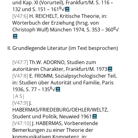
und Kap. XI (Vorurteil),
Frankfurt/M.
S. 116 –
B
132 und S. 151 – 161
√
[V47:6]
H.
REICHELT
,
Kritische Theorie
, in
:
Wörterbuch der Erziehung (hrsg. von
B
Christoph
Wulf
)
München 1974
, S. 353 – 360
√
II.
Grundlegende Literatur (im Text besprochen)
[V47:7]
Th.W.
ADORNO
, Studien zum
autoritären Charakter, Frankfurt/M. 1973
[V47:8]
E.
FROMM
, Sozialpsychologischer Teil
,
in
: Studien über Autorität und Familie,
Paris
B
1936,
S. 77 – 135
√
|
A
5|
[V47:9]
J.
HABERMAS
/
FRIEDEBURG
/
OEHLER
/
WELTZ
,
Student und Politik
,
Neuwied 1961
[V47:10]
J.
HABERMAS
,
Vorbereitende
Bemerkungen zu einer Theorie der
kommunikativen Kompetenz
, in
: