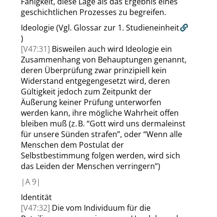
Fähigkeit, diese Lage als das Ergebnis eines
geschichtlichen Prozesses zu begreifen.
Ideologie (Vgl. Glossar zur
1. Studieneinheit
)
[V47:31]
Bisweilen auch wird Ideologie ein
Zusammenhang von Behauptungen genannt,
deren Überprüfung zwar prinzipiell kein
Widerstand entgegengesetzt wird, deren
Gültigkeit jedoch zum Zeitpunkt der
Äußerung keiner Prüfung unterworfen
werden kann, ihre mögliche Wahrheit offen
bleiben muß (z. B.
“
Gott wird uns dermaleinst
für unsere Sünden strafen
”
, oder
“
Wenn alle
Menschen dem Postulat der
Selbstbestimmung folgen werden, wird sich
das Leiden der Menschen verringern
”
)
|
A
9|
Identität
[V47:32]
Die vom Individuum für die