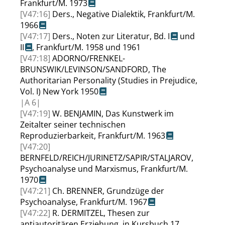
Frankfurt/M. 1973
[V47:16]
Ders.
,
Negative Dialektik
,
Frankfurt/M.
1966
[V47:17]
Ders.
,
Noten zur Literatur,
Bd. I
und
II
, Frankfurt/M. 1958 und 1961
[V47:18]
ADORNO
/
FRENKEL-
BRUNSWIK
/
LEVINSON
/
SANDFORD
,
The
Authoritarian Personality (Studies in Prejudice,
Vol. I) New York 1950
|
A
6|
[V47:19]
W.
BENJAMIN
,
Das Kunstwerk im
Zeitalter seiner technischen
Reproduzierbarkeit
,
Frankfurt/M. 1963
[V47:20]
BERNFELD
/
REICH
/
JURINETZ
/
SAPIR
/
STALJAROV
,
Psychoanalyse und Marxismus
,
Frankfurt/M.
1970
[V47:21]
Ch.
BRENNER
,
Grundzüge der
Psychoanalyse
,
Frankfurt/M. 1967
[V47:22]
R.
DERMITZEL
,
Thesen zur
antiautoritären Erziehung
, in
Kursbuch 17
,