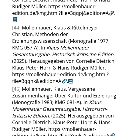
Rüdiger Müller.
https://mollenhauer-
edition.de/kmg.html?file=3qqpj&edition=A
.
[44]
Mollenhauer, Klaus & Rittelmeyer,
Christian. Methoden der
Erziehungswissenschaft (Monografie 1977;
KMG 057-A). In
Klaus Mollenhauer
Gesamtausgabe. Historisch-kritische Edition
.
(2025). Herausgegeben von Cornelie Dietrich,
Klaus-Peter Horn & Hans-Rüdiger Müller.
https://mollenhauer-edition.de/kmg.html?
file=3qqnx&edition=A
.
[45]
Mollenhauer, Klaus. Vergessene
Zusammenhänge. Über Kultur und Erziehung
(Monografie 1983; KMG 081-A). In
Klaus
Mollenhauer Gesamtausgabe. Historisch-
kritische Edition
. (2025). Herausgegeben von
Cornelie Dietrich, Klaus-Peter Horn & Hans-
Rüdiger Müller.
https://mollenhauer-
edition.de/kmg.html?file=3qqkc&edition=A
.