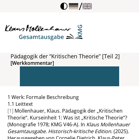
/
Pädagogik der “Kritischen Theorie” [Teil 2]
[Werkkommentar]
1
Werk: Formale Beschreibung
1.1
Leittext
[1]
Mollenhauer, Klaus. Pädagogik der
„
Kritischen
Theorie
“
. Kurseinheit 1: Was ist
„
Kritische Theorie
“
?
(Monografie 1978; KMG V46-A). In
Klaus Mollenhauer
Gesamtausgabe. Historisch-kritische Edition
. (2025).
Herausgegeben von Cornelie Dietrich, Klaus-Peter