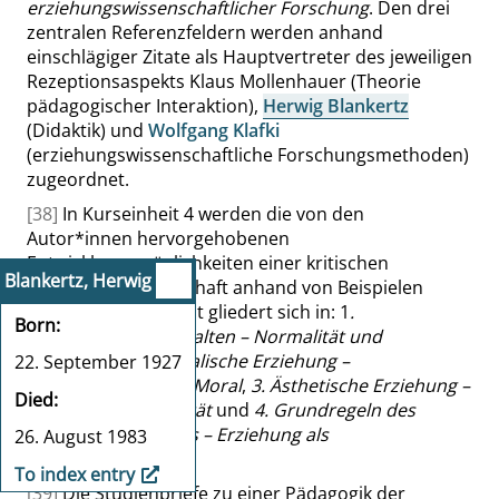
erziehungswissenschaftlicher Forschung
. Den drei
zentralen Referenzfeldern werden anhand
einschlägiger Zitate als Hauptvertreter des jeweiligen
Rezeptionsaspekts Klaus Mollenhauer (Theorie
pädagogischer Interaktion),
Herwig Blankertz
(Didaktik) und
Wolfgang Klafki
(erziehungswissenschaftliche Forschungsmethoden)
zugeordnet.
[38]
In Kurseinheit 4 werden die von den
Autor*innen hervorgehobenen
Entwicklungsmöglichkeiten einer kritischen
Blankertz, Herwig
Erziehungswissenschaft anhand von Beispielen
diskutiert; die Einheit gliedert sich in: 1
.
Born
Abweichendes Verhalten – Normalität und
Anormalität
, 2
. Moralische Erziehung –
22. September 1927
postkonventionelle Moral
,
3. Ästhetische Erziehung –
Died
kritische Produktivität
und
4. Grundregeln des
Erziehungshandelns – Erziehung als
26. August 1983
Vergesellschaftung
.
To index entry
[39]
Die Studienbriefe zu einer Pädagogik der