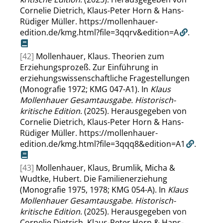
Cornelie Dietrich, Klaus-Peter Horn & Hans-
Rüdiger Müller.
https://mollenhauer-
edition.de/kmg.html?file=3qqrv&edition=A
.
[42]
Mollenhauer, Klaus. Theorien zum
Erziehungsprozeß. Zur Einführung in
erziehungswissenschaftliche Fragestellungen
(Monografie 1972; KMG 047-A1). In
Klaus
Mollenhauer Gesamtausgabe. Historisch-
kritische Edition
. (2025). Herausgegeben von
Cornelie Dietrich, Klaus-Peter Horn & Hans-
Rüdiger Müller.
https://mollenhauer-
edition.de/kmg.html?file=3qqq8&edition=A1
.
[43]
Mollenhauer, Klaus, Brumlik, Micha &
Wudtke, Hubert. Die Familienerziehung
(Monografie 1975, 1978; KMG 054-A). In
Klaus
Mollenhauer Gesamtausgabe. Historisch-
kritische Edition
. (2025). Herausgegeben von
Cornelie Dietrich, Klaus-Peter Horn & Hans-