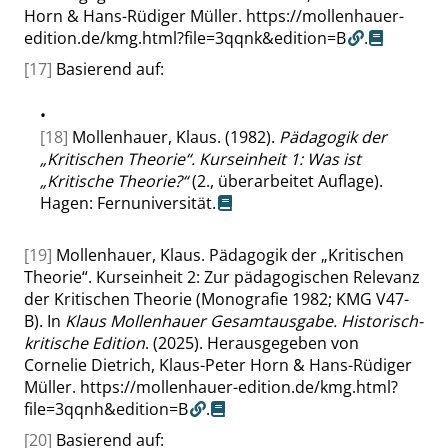
Horn & Hans-Rüdiger Müller.
https://mollenhauer-
edition.de/kmg.html?file=3qqnk&edition=B
.
[17]
Basierend auf:
•
[18]
Mollenhauer, Klaus. (1982).
Pädagogik der
„
Kritischen Theorie
“
. Kurseinheit 1: Was ist
„
Kritische Theorie?
“
(2., überarbeitet Auflage).
Hagen: Fernuniversität.
[19]
Mollenhauer, Klaus. Pädagogik der
„
Kritischen
Theorie
“
. Kurseinheit 2: Zur pädagogischen Relevanz
der Kritischen Theorie (Monografie 1982; KMG V47-
B). In
Klaus Mollenhauer Gesamtausgabe. Historisch-
kritische Edition
. (2025). Herausgegeben von
Cornelie Dietrich, Klaus-Peter Horn & Hans-Rüdiger
Müller.
https://mollenhauer-edition.de/kmg.html?
file=3qqnh&edition=B
.
[20]
Basierend auf: