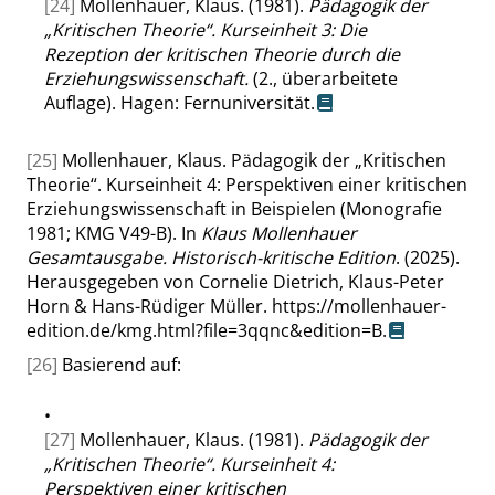
[24]
Mollenhauer, Klaus. (1981).
Pädagogik der
„
Kritischen Theorie
“
. Kurseinheit 3: Die
Rezeption der kritischen Theorie durch die
Erziehungswissenschaft.
(2., überarbeitete
Auflage). Hagen: Fernuniversität.
[25]
Mollenhauer, Klaus. Pädagogik der
„
Kritischen
Theorie
“
. Kurseinheit 4: Perspektiven einer kritischen
Erziehungswissenschaft in Beispielen (Monografie
1981; KMG V49-B). In
Klaus Mollenhauer
Gesamtausgabe. Historisch-kritische Edition
. (2025).
Herausgegeben von Cornelie Dietrich, Klaus-Peter
Horn & Hans-Rüdiger Müller.
https://mollenhauer-
edition.de/kmg.html?file=3qqnc&edition=B
.
[26]
Basierend auf:
•
[27]
Mollenhauer, Klaus. (1981).
Pädagogik der
„
Kritischen Theorie
“
. Kurseinheit 4:
Perspektiven einer kritischen