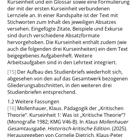
Kurseinheit und ein Glossar sowie eine Formulierung
der mit der ersten Kurseinheit verbundenen
Lernziele an. In einer Randspalte ist der Text mit
Stichworten zum Inhalt des jeweiligen Absatzes
versehen. Eingefügte Zitate, Beispiele und Exkurse
sind durch verschiedene Absatzformate
hervorgehoben. Die Kurseinheit enthält zudem (wie
auch die folgenden drei Kurseinheiten) ein dem Text
beigegebenes Aufgabenheft. Weitere
Arbeitsaufgaben sind in den Lehrtext integriert.
[15]
Der Aufbau des Studienbriefs wiederholt sich,
abgesehen von den auf das Gesamtwerk bezogenen
Gliederungsabschnitten, in den weiteren drei
Studienbriefen entsprechend.
1.2
Weitere Fassungen
[16]
Mollenhauer, Klaus. Pädagogik der
„
Kritischen
Theorie
“
. Kurseinheit 1: Was ist
„
Kritische Theorie
“
?
(Monografie 1982; KMG V46-B). In
Klaus Mollenhauer
Gesamtausgabe. Historisch-kritische Edition
. (2025).
Herausgegeben von Cornelie Dietrich, Klaus-Peter