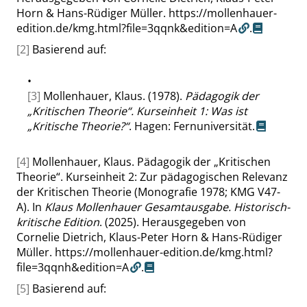
Horn & Hans-Rüdiger Müller.
https://mollenhauer-
edition.de/kmg.html?file=3qqnk&edition=A
.
[2]
Basierend auf:
•
[3]
Mollenhauer, Klaus. (1978).
Pädagogik der
„
Kritischen Theorie
“
. Kurseinheit 1: Was ist
„
Kritische Theorie?
“
. Hagen: Fernuniversität.
[4]
Mollenhauer, Klaus. Pädagogik der
„
Kritischen
Theorie
“
. Kurseinheit 2: Zur pädagogischen Relevanz
der Kritischen Theorie (Monografie 1978; KMG V47-
A). In
Klaus Mollenhauer Gesamtausgabe. Historisch-
kritische Edition
. (2025). Herausgegeben von
Cornelie Dietrich, Klaus-Peter Horn & Hans-Rüdiger
Müller.
https://mollenhauer-edition.de/kmg.html?
file=3qqnh&edition=A
.
[5]
Basierend auf: