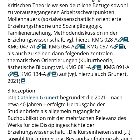
Kritischen Theorie weisen deutliche Bezüge sowohl
zu vorausgegangenen Arbeitsschwerpunkten
Mollenhauers (sozialwissenschaftlich orientierte
Erziehungstheorie und Sozialpädagogik,
Familienerziehung, Methodendiskussion in der
Erziehungswissenschaft; vgl. hierzu
KMG 028-A
,
KMG 047-A1
,
KMG 054-A
,
KMG 057-A
),
als auch zu seinen dann folgenden zentralen
thematischen Orientierungen (Kulturtheorie,
ästhetische Bildung; vgl.
KMG 081-A
,
KMG 091-A
,
KMG 134-A
) auf
(vgl. hierzu auch Grunert,
2021)
.
3
Rezeption
[40]
Cathleen Grunert
begründet die 2021 – nach
etwa 40 Jahren – erfolgte Herausgabe der
Studienbriefe als allgemein zugängliche
Buchpublikation mit der mehrfachen Relevanz des
Werks für die Disziplingeschichte der
Erziehungswissenschaft.
„
Die Kurseinheiten sind […]
sowohl Rückerinnerung, Bestandsaufnahme als auch