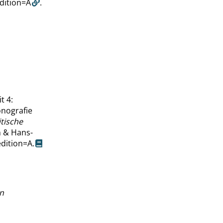
dition=A
.
t 4:
onografie
tische
n & Hans-
edition=A
.
in