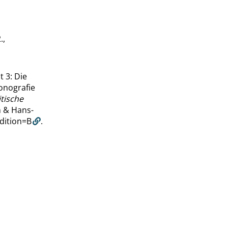
.,
t 3: Die
onografie
tische
n & Hans-
dition=B
.