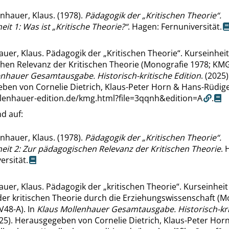
nhauer, Klaus. (1978).
Pädagogik der
„
Kritischen Theorie
“
.
eit 1: Was ist
„
Kritische Theorie?
“
. Hagen: Fernuniversität.
auer, Klaus. Pädagogik der
„
Kritischen Theorie
“
. Kurseinheit
hen Relevanz der Kritischen Theorie (Monografie 1978; KMG 
enhauer Gesamtausgabe. Historisch-kritische Edition
. (2025)
ben von Cornelie Dietrich, Klaus-Peter Horn & Hans-Rüdige
llenhauer-edition.de/kmg.html?file=3qqnh&edition=A
.
d auf:
nhauer, Klaus. (1978).
Pädagogik der
„
Kritischen Theorie
“
.
eit 2: Zur pädagogischen Relevanz der Kritischen Theorie
. 
ersität.
auer, Klaus. Pädagogik der
„
kritischen Theorie
“
. Kurseinheit
der kritischen Theorie durch die Erziehungswissenschaft (M
V48-A). In
Klaus Mollenhauer Gesamtausgabe. Historisch-kri
025). Herausgegeben von Cornelie Dietrich, Klaus-Peter Hor