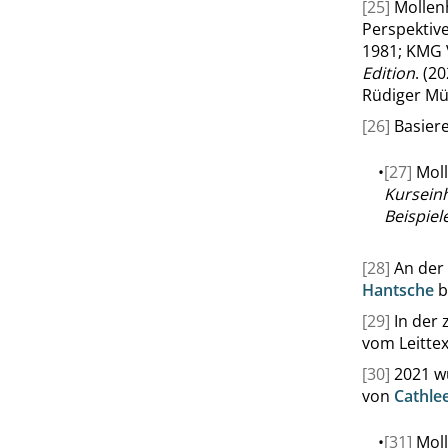
[25]
Mollen
Perspektive
1981; KMG 
Edition
. (2
Rüdiger Mü
[26]
Basiere
•
[27]
Moll
Kurseinh
Beispiel
[28]
An der
Hantsche
be
[29]
In der
vom Leittex
[30]
2021 wu
von
Cathle
•
[31]
Moll