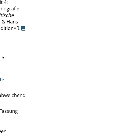
t 4:
onografie
tische
n & Hans-
edition=B
.
 in
te
 abweichend
 Fassung
ier