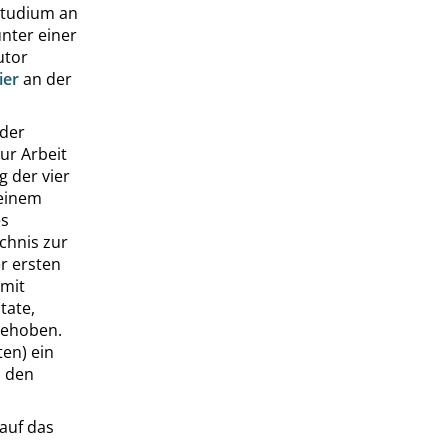
tstudium an
unter einer
utor
ier
an der
 der
ur Arbeit
g der vier
 einem
es
ichnis zur
r ersten
 mit
tate,
gehoben.
ten) ein
n den
auf das