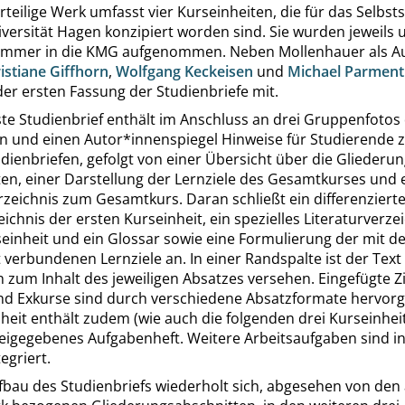
rteilige Werk umfasst vier Kurseinheiten, die für das Selbs
versität Hagen konzipiert worden sind. Sie wurden jeweils 
mmer in die KMG aufgenommen. Neben Mollenhauer als A
istiane Giffhorn
,
Wolfgang Keckeisen
und
Michael Parment
der ersten Fassung der Studienbriefe mit.
ste Studienbrief enthält im Anschluss an drei Gruppenfotos
n und einen Autor*innenspiegel Hinweise für Studierende z
dienbriefen, gefolgt von einer Übersicht über die Gliederun
ten, einer Darstellung der Lernziele des Gesamtkurses und
rzeichnis zum Gesamtkurs. Daran schließt ein differenziert
eichnis der ersten Kurseinheit, ein spezielles Literaturverze
einheit und ein Glossar sowie eine Formulierung der mit de
 verbundenen Lernziele an. In einer Randspalte ist der Text
 zum Inhalt des jeweiligen Absatzes versehen. Eingefügte Zi
und Exkurse sind durch verschiedene Absatzformate hervor
heit enthält zudem (wie auch die folgenden drei Kurseinhei
eigegebenes Aufgabenheft. Weitere Arbeitsaufgaben sind i
egriert.
fbau des Studienbriefs wiederholt sich, abgesehen von den 