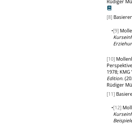
Rüdiger Mü
[8]
Basieren
•
[9]
Molle
Kurseinh
Erziehu
[10]
Mollen
Perspektive
1978; KMG 
Edition
. (2
Rüdiger Mü
[11]
Basiere
•
[12]
Moll
Kurseinh
Beispiel