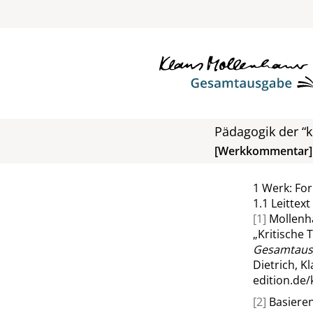
Pädagogik der “kr
[Werkkommentar]
1
Werk: Fo
1.1
Leittext
[1]
Mollenh
„
Kritische 
Gesamtausga
Dietrich, K
edition.de
[2]
Basieren