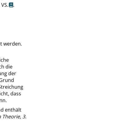
 VS.
.
t werden.
iche
ch die
ung der
r Grund
Streichung
cht, dass
nn.
nd enthält
n Theorie
,
3.