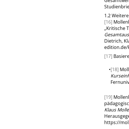
Gesamtwerk
Studienbri
1.2
Weitere
[16]
Mollen
„
Kritische 
Gesamtausga
Dietrich, K
edition.de
[17]
Basiere
•
[18]
Moll
Kurseinh
Fernuniv
[19]
Mollen
pädagogisc
Klaus Moll
Herausgege
https://mo