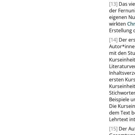
[13]
Das vie
der Fernuni
eigenen Nu
wirkten
Chr
Erstellung 
[14]
Der er
Autor*inne
mit den Stu
Kurseinhei
Literaturve
Inhaltsverz
ersten Kurs
Kurseinheit
Stichworten
Beispiele 
Die Kursein
dem Text b
Lehrtext int
[15]
Der Au