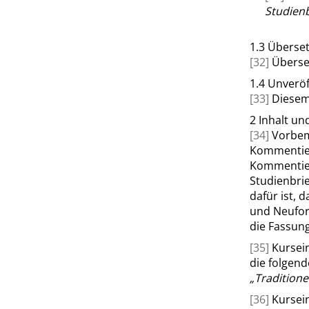
Studienb
1.3
Überse
[32]
Überse
1.4
Unveröf
[33]
Diesem
2
Inhalt un
[34]
Vorbem
Kommentieru
Kommentier
Studienbrie
dafür ist, 
und Neufor
die Fassung
[35]
Kursein
die folgen
„
Traditione
[36]
Kursein