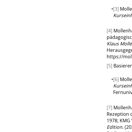
•
[3]
Molle
Kurseinh
[4]
Mollenh
pädagogisc
Klaus Moll
Herausgege
https://mo
[5]
Basieren
•
[6]
Molle
Kurseinh
Fernuniv
[7]
Mollenh
Rezeption 
1978; KMG 
Edition
. (2