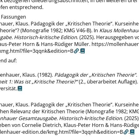
 bezogenen Gliederungsabschnitten, in den weiteren drei
efen entsprechend.
 Fassungen
hauer, Klaus. Pädagogik der
„
Kritischen Theorie
“
. Kurseinhei
Theorie
“
? (Monografie 1982; KMG V46-B). In
Klaus Mollenhau
be. Historisch-kritische Edition
. (2025). Herausgegeben v
laus-Peter Horn & Hans-Rüdiger Müller.
https://mollenhauer
/kmg.html?file=3qqnk&edition=B
.
nd auf:
enhauer, Klaus. (1982).
Pädagogik der
„
Kritischen Theorie
“
.
eit 1: Was ist
„
Kritische Theorie?
“
(2., überarbeitet Auflage)
ersität.
hauer, Klaus. Pädagogik der
„
Kritischen Theorie
“
. Kurseinhei
hen Relevanz der Kritischen Theorie (Monografie 1982; KMG 
enhauer Gesamtausgabe. Historisch-kritische Edition
. (2025)
ben von Cornelie Dietrich, Klaus-Peter Horn & Hans-Rüdige
llenhauer-edition.de/kmg.html?file=3qqnh&edition=B
.