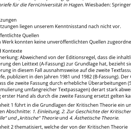
riefe für die FernUniversität in Hagen
. Wiesbaden: Springer
tzungen
tzungen liegen unserem Kenntnisstand nach nicht vor.
fentlichte Quellen
 Werk konnten keine unveröffentlichten Quellen zugeordne
d Kontexte
erkung: Abweichend von der Editionsregel, dass die inhaltl
ng den Leittext (A-Fassung) zur Grundlage hat, bezieht si
ung in diesem Fall ausnahmsweise auf die zweite Textfass
fe, publiziert in den Jahren 1981 und 1982 (B-Fassung). De
dass die zweite Fassung durch erhebliche Überarbeitungen (
mulierung umfangreicher Textpassagen) derart stark abwei
 erster Hand als durch die zweite Fassung ersetzt gelten ka
heit 1 führt in die Grundlagen der Kritischen Theorie ein u
den Abschnitte:
1. Einleitung
,
2. Zur Geschichte der Kritische
lle
“
und
„
kritische
“
Theorie
und
4. Ästhetische Theorie
.
heit 2 thematisiert, welche der von der Kritischen Theorie