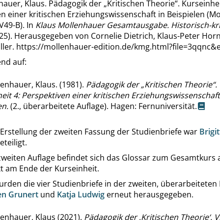
hauer, Klaus. Pädagogik der
„
Kritischen Theorie
“
. Kurseinhei
n einer kritischen Erziehungswissenschaft in Beispielen (M
V49-B). In
Klaus Mollenhauer Gesamtausgabe. Historisch-kri
025). Herausgegeben von Cornelie Dietrich, Klaus-Peter Hor
ller.
https://mollenhauer-edition.de/kmg.html?file=3qqnc&
nd auf:
enhauer, Klaus. (1981).
Pädagogik der
„
Kritischen Theorie
“
.
eit 4: Perspektiven einer kritischen Erziehungswissenschaft
en.
(2., überarbeitete Auflage). Hagen: Fernuniversität.
 Erstellung der zweiten Fassung der Studienbriefe war
Brigit
teiligt.
 zweiten Auflage befindet sich das Glossar zum Gesamtkurs
t am Ende der Kurseinheit.
rden die vier Studienbriefe in der zweiten, überarbeiteten
en Grunert
und
Katja Ludwig
erneut herausgegeben.
enhauer, Klaus (2021).
Pädagogik der
‚
Kritischen Theorie
‘
. V