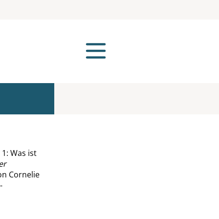
 1: Was ist
er
on Cornelie
-