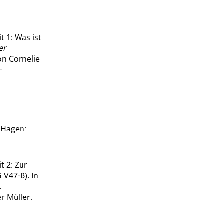
t 1: Was ist
er
on Cornelie
-
. Hagen:
t 2: Zur
V47-B). In
.
r Müller.