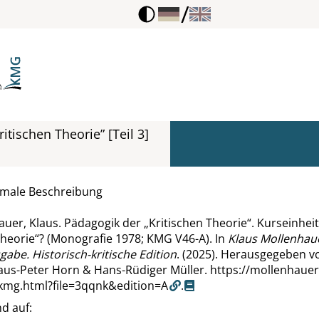
/
itischen Theorie” [Teil 3]
rmale Beschreibung
auer, Klaus. Pädagogik der
„
Kritischen Theorie
“
. Kurseinheit
Theorie
“
? (Monografie 1978; KMG V46-A). In
Klaus Mollenhau
be. Historisch-kritische Edition
. (2025). Herausgegeben v
laus-Peter Horn & Hans-Rüdiger Müller.
https://mollenhauer
/kmg.html?file=3qqnk&edition=A
.
d auf: