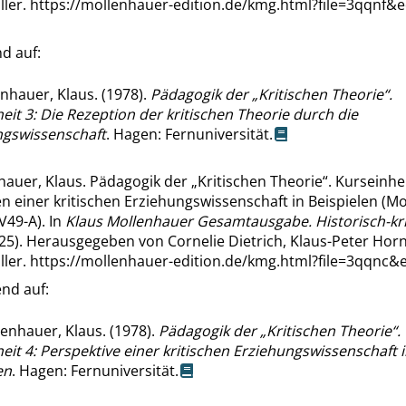
ller.
https://mollenhauer-edition.de/kmg.html?file=3qqnf&e
d auf:
nhauer, Klaus. (1978).
Pädagogik der
„
Kritischen Theorie
“
.
eit 3: Die Rezeption der kritischen Theorie durch die
ngswissenschaft
. Hagen: Fernuniversität.
hauer, Klaus. Pädagogik der
„
Kritischen Theorie
“
. Kurseinhei
n einer kritischen Erziehungswissenschaft in Beispielen (M
V49-A). In
Klaus Mollenhauer Gesamtausgabe. Historisch-kri
025). Herausgegeben von Cornelie Dietrich, Klaus-Peter Hor
ller.
https://mollenhauer-edition.de/kmg.html?file=3qqnc&
nd auf:
enhauer, Klaus. (1978).
Pädagogik der
„
Kritischen Theorie
“
.
eit 4: Perspektive einer kritischen Erziehungswissenschaft 
en
. Hagen: Fernuniversität.