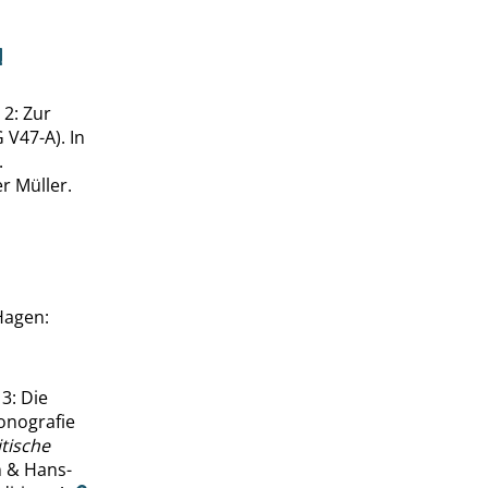
 2: Zur
V47-A). In
.
r Müller.
Hagen:
 3: Die
onografie
tische
n & Hans-