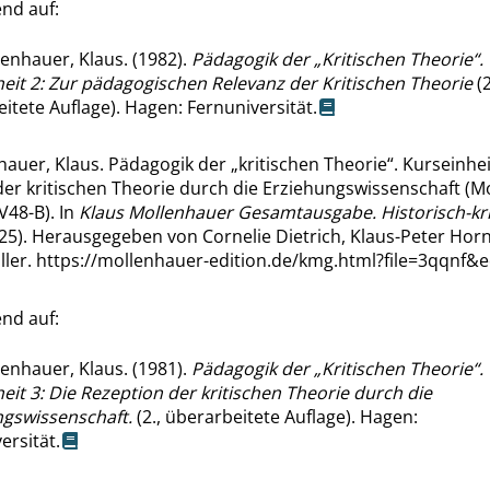
nd auf:
enhauer, Klaus. (1982).
Pädagogik der
„
Kritischen Theorie
“
.
eit 2: Zur pädagogischen Relevanz der Kritischen Theorie
(2
itete Auflage). Hagen: Fernuniversität.
hauer, Klaus. Pädagogik der
„
kritischen Theorie
“
. Kurseinhei
der kritischen Theorie durch die Erziehungswissenschaft (M
V48-B). In
Klaus Mollenhauer Gesamtausgabe. Historisch-kri
025). Herausgegeben von Cornelie Dietrich, Klaus-Peter Hor
ller.
https://mollenhauer-edition.de/kmg.html?file=3qqnf&e
nd auf:
enhauer, Klaus. (1981).
Pädagogik der
„
Kritischen Theorie
“
.
eit 3: Die Rezeption der kritischen Theorie durch die
ngswissenschaft.
(2., überarbeitete Auflage). Hagen:
ersität.