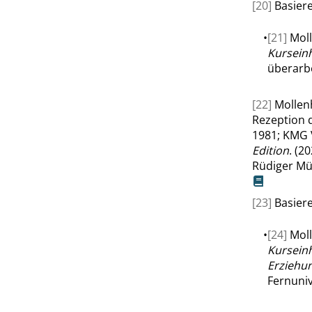
[20]
Basiere
•
[21]
Moll
Kurseinh
überarbe
[22]
Mollen
Rezeption 
1981; KMG 
Edition
. (2
Rüdiger Mü
[23]
Basiere
•
[24]
Moll
Kurseinh
Erziehu
Fernuniv