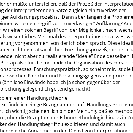
er er müßte unterstellen, daß der Prozeß der Interpretati
 der interpretierenden Sätze zugleich ein zuverlässiger
tiger Aufklärungsprozeß ist. Dann aber fangen die Problem
innen wir einen Begriff von
“
zuverlässiger
”
Aufklärung? And
n wir einen solchen Begriff von, der Möglichkeit nach, wechs
 als wesentliches Merkmal des Interpretationsprozesses, wi
sierung vorgenommen, von der ich oben sprach. Diese Ideal
aber nicht den tatsächlichen Forschungsprozeß, sondern da
ende, nicht aber zu realisierende
“
ideale
”
Ende desselben: 
 Prinzip also für die methodische Organisation des Forschu
ionsprozesses. Forschungspraktisch, so scheint mir, ist die
enz zwischen Forscher und Forschungsgegenstand prinzipiel
 (ähnliche Einwände habe ich ja schon gegenüber der
orschung gelegentlich geltend gemacht).
blem einer Handlungstheorie
Text finde ich einige Bezugnahmen auf
“
Handlungs-Problem
lich wichtig scheinen. Ich bin der Meinung, daß es method
äre, über die Rezeption der Ethnomethodologie hinaus in Zu
ker den Handlungsbegriff zu explizieren und damit auch
heoretische Annahmen in den Dienst von Interpretationen z