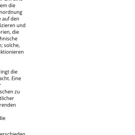
dem die
 Anordnung
e auf den
izieren und
rien, die
chnische
; solche,
nktionieren
ingt die
acht. Eine
r
ischen zu
tlicher
erenden
die
erschieden