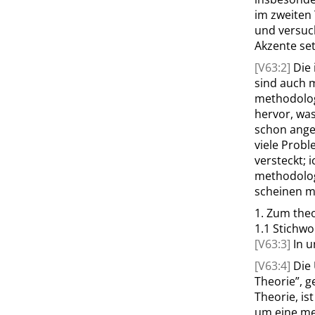
im zweiten 
und versuch
Akzente se
[V63:2]
Die
sind auch m
methodolog
hervor, was
schon ange
viele Probl
versteckt; 
methodologi
scheinen m
1.
Zum theo
1.1
Stichwo
[V63:3]
In u
[V63:4]
Die
Theorie
”
, 
Theorie, is
um eine me