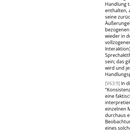
Handlung ta
enthalten, 
seine zurüc
Äußerungen
bezogenen 
wieder in d
vollzogene
Interaktion
Sprechaktt
sein; das g
wird und je
Handlungsp
[V63:9]
In 
“
Konsisten
eine faktis
interpreti
einzelnen 
durchaus 
Beobachtung
eines solc