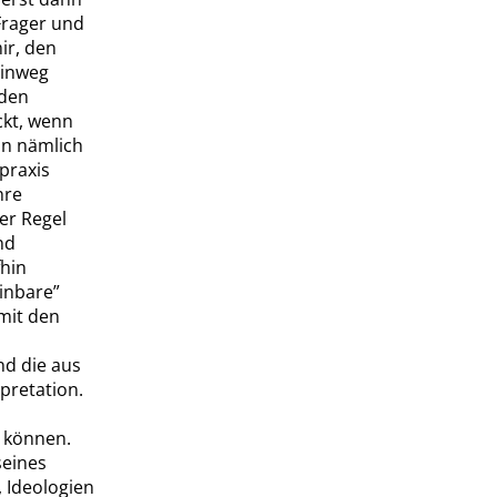
Frager und
ir, den
hinweg
nden
ckt, wenn
in nämlich
praxis
hre
er Regel
nd
fhin
inbare
”
 mit den
nd die aus
pretation.
n können.
seines
 Ideologien