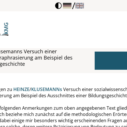
/
usemanns Versuch einer
araphrasierung am Beispiel des
sgeschichte
en zu
HEINZE
/
KLUSEMANN
s
Versuch einer sozialwissensch
erung am Beispiel des Ausschnittes einer Bildungsgeschich
 folgenden Anmerkungen zum oben angegebenen Text gliede
: Ich beziehe mich zunächst auf die methodologischen Erört
dabei einige mir besonders wichtig erscheinenden Fragen au
e solche, deren weitere Präzisierung von Bedeutung zu sei