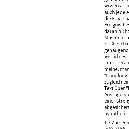
wissenschaf
auch jede A
die Frage n
Ereignis be
daran nicht
Muster, muß
zusätzlich 
genaugenom
weil ich es
Interpretat
meine, man 
“
Handlungs
zugleich ei
Text über
“
Aussagetyp
einer stren
abgesicher
hypothetis
1.2
Zum Ver
[V63:7]
Mir 