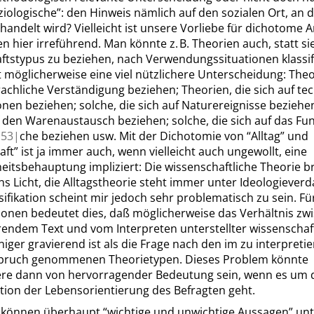
ziologische
”
: den Hinweis nämlich auf den sozialen Ort, an 
handelt wird? Vielleicht ist unsere Vorliebe für dichotome
en hier irreführend. Man könnte z. B. Theorien auch, statt si
ftstypus zu beziehen, nach Verwendungssituationen klassif
 möglicherweise eine viel nützlichere Unterscheidung: Theo
rachliche Verständigung beziehen; Theorien, die sich auf te
nen beziehen; solche, die sich auf Naturereignisse beziehen
f den Warenaustausch beziehen; solche, die sich auf das Fu
53|
che beziehen usw. Mit der Dichotomie von
“
Alltag
”
und
aft
”
ist ja immer auch, wenn vielleicht auch ungewollt, eine
itsbehauptung impliziert: Die wissenschaftliche Theorie br
s Licht, die Alltagstheorie steht immer unter Ideologieverd
sifikation scheint mir jedoch sehr problematisch zu sein. Fü
ionen bedeutet dies, daß möglicherweise das Verhältnis zw
rendem Text und vom Interpreten unterstellter wissenschaf
iger gravierend ist als die Frage nach den im zu interpreti
spruch genommenen Theorietypen. Dieses Problem könnte
re dann von hervorragender Bedeutung sein, wenn es um 
tion der Lebensorientierung des Befragten geht.
 können überhaupt
“
wichtige und unwichtige Aussagen
”
unt