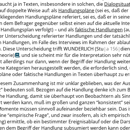
ucht ja in Texten, insbesondere in solchen, die
Dialogsitua
auf doppelte Weise auf: als
Handlungspläne
(sei es, daß der
kliegenden Handlungspläne referiert, sei es, daß er in sein
 dem Befrager gegenüber selbst einen auf die aktuelle Inte
Handlungsplan verfolgt) – und als
faktische Handlungen
(au
er Unterscheidung referierter Handlungen und der tatsächl
n Handlungen, im Falle des Interviews im Rahmen der abla
). Diese Unterscheidung trifft
WUNDERLICH
(Stu
|
a
156|
dien
heorie)
, und sie scheint mir für die Interpretation sehr nüt
ilt allerdings nur dann, wenn der Begriff der Handlung weiter
ne Kategorien herausgestellt werden, die erforderlich sind
läne oder faktische Handlungen in Texten überhaupt zu er
diesem Zusammenhang ist mir unklar geblieben, was der Au
z
”
bedeuten soll. Bezogen auf die Handlung denke ich zum Be
che Handlung, damit sie überhaupt von Beobachtern als Sin
ert werden kann, muß im großen und ganzen
“
konsistent
”
sei
Momente müssen sinnvoll aufeinander beziehbar sein. Das i
eine
“
empirische Frage
”
, und zwar insofern, als ich empirisc
) ermittle, ob ein bestimmter Ereignisablauf oder die Dars
hen dem Begriff der Handlung subsumiert werden kann oder 