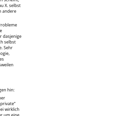
u X. selbst
on andere
Probleme
te
r dasjenige
h selbst
e. Sehr
ogie,
des
sweilen
gen hin:
her
 private
”
ei wirklich
ur um eine