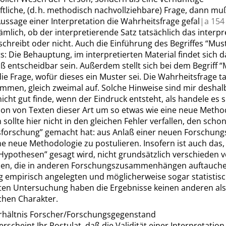
tliche, (d. h. methodisch nachvollziehbare) Frage, dann mu
ussage einer Interpretation die Wahrheitsfrage gefal
|
a
154
ämlich, ob der interpretierende Satz tatsächlich das interpr
schreibt oder nicht. Auch die Einführung des Begriffes
“
Mus
s: Die Behauptung, im interpretierten Material findet sich d
 entscheidbar sein. Außerdem stellt sich bei dem Begriff
“
die Frage, wofür dieses ein Muster sei. Die Wahrheitsfrage ta
men, gleich zweimal auf. Solche Hinweise sind mir deshalb
 nicht gut finde, wenn der Eindruck entsteht, als handele es s
ion von Texten dieser Art um so etwas wie eine neue Method
sollte hier nicht in den gleichen Fehler verfallen, den schon
forschung
”
gemacht hat: aus Anlaß einer neuen Forschungs
ne neue Methodologie zu postulieren. Insofern ist auch das
Hypothesen
”
gesagt wird, nicht grundsätzlich verschieden 
en, die in anderen Forschungszusammenhängen auftauche
g empirisch angelegten und möglicherweise sogar statistis
ten Untersuchung haben die Ergebnisse keinen anderen als
chen Charakter.
hältnis Forscher/Forschungsgegenstand
erscheint Ihr Postulat, daß die Validität einer Interpretatio