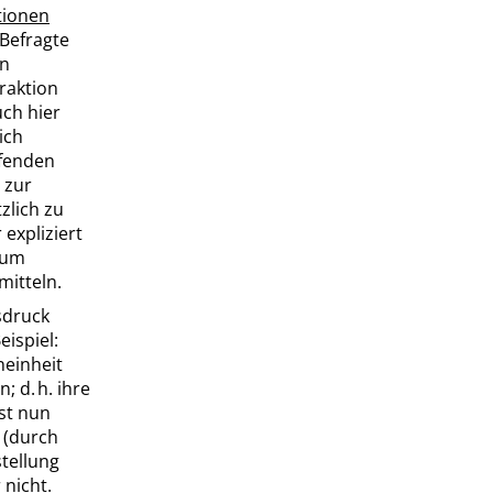
tionen
 Befragte
en
raktion
ch hier
ich
ufenden
 zur
zlich zu
 expliziert
, um
mitteln.
sdruck
ispiel:
neinheit
n; d. h. ihre
st nun
h (durch
tellung
nicht.