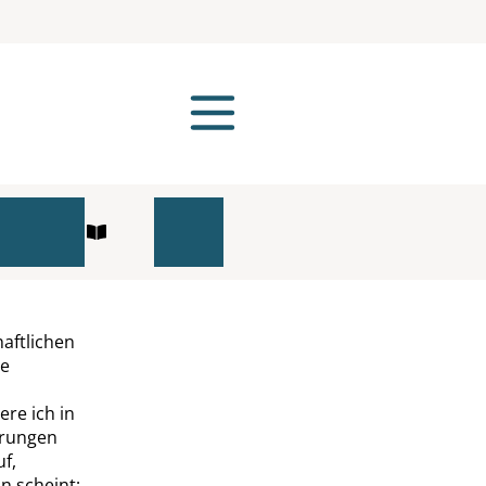
aftlichen
te
re ich in
erungen
f,
n scheint;