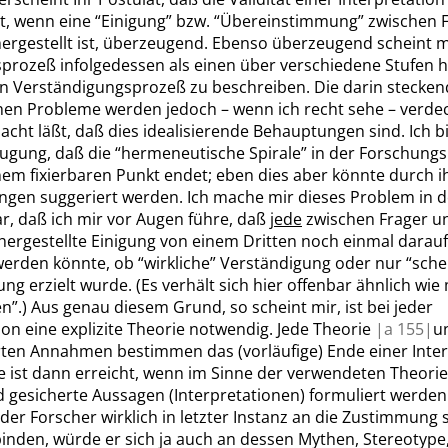
st, wenn eine
“
Einigung
”
bzw.
“
Übereinstimmung
”
zwischen 
ergestellt ist, überzeugend. Ebenso überzeugend scheint m
prozeß infolgedessen als einen über verschiedene Stufen 
n Verständigungsprozeß zu beschreiben. Die darin stecke
en Probleme werden jedoch – wenn ich recht sehe – verde
cht läßt, daß dies idealisierende Behauptungen sind. Ich b
ugung, daß die
“
hermeneutische Spirale
”
in der Forschungs
nem fixierbaren Punkt endet; eben dies aber könnte durch i
ngen suggeriert werden. Ich mache mir dieses Problem in d
r, daß ich mir vor Augen führe, daß
jede
zwischen Frager u
hergestellte Einigung von einem Dritten noch einmal darau
werden könnte, ob
“
wirkliche
”
Verständigung oder nur
“
sche
ng erzielt wurde. (Es verhält sich hier offenbar ähnlich wie
en
”
.) Aus genau diesem Grund, so scheint mir, ist bei jeder
ion eine explizite Theorie notwendig. Jede Theorie
|
a
155|
u
rten Annahmen bestimmen das (vorläufige) Ende einer Inter
e ist dann erreicht, wenn im Sinne der verwendeten Theorie
d gesicherte Aussagen (Interpretationen) formuliert werde
 der Forscher wirklich in letzter Instanz an die Zustimmung 
inden, würde er sich ja auch an dessen Mythen, Stereotype,