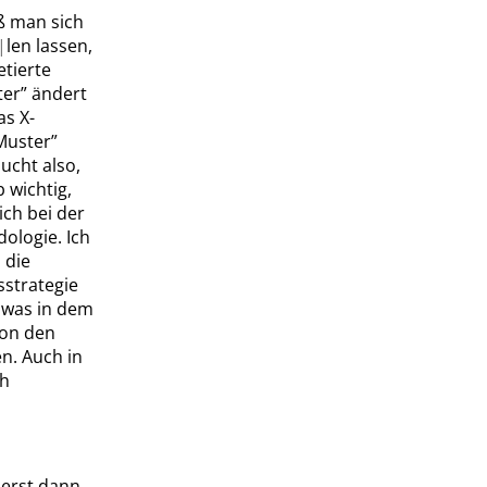
ß man sich
|
len lassen,
etierte
ter
”
ändert
as X-
Muster
”
ucht also,
 wichtig,
ich bei der
ologie. Ich
 die
strategie
, was in dem
von den
n. Auch in
ch
n erst dann