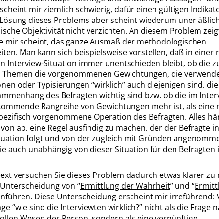
scheint mir ziemlich schwierig, dafür einen gültigen Indikat
 Lösung dieses Problems aber scheint wiederum unerläßlich
sche Objektivität nicht verzichten. An diesem Problem zeigt
ie mir scheint, das ganze Ausmaß der methodologischen
iten. Man kann sich beispielsweise vorstellen, daß in einer
n Interview-Situation immer unentschieden bleibt, ob die z
n Themen die vorgenommenen Gewichtungen, die verwend
ionen oder Typisierungen
“
wirklich
”
auch diejenigen sind, die
mmenhang des Befragten wichtig sind bzw. ob die im Inte
kommende Rangreihe von Gewichtungen mehr ist, als eine 
spezifisch vorgenommene Operation des Befragten. Alles hä
von ab, eine Regel ausfindig zu machen, der der Befragte in
ituation folgt und von der zugleich mit Gründen angenom
ie auch unabhängig von dieser Situation für den Befragten 
Text versuchen Sie dieses Problem dadurch etwas klarer zu
e Unterscheidung von
“
Ermittlung der Wahrheit
”
und
“
Ermitt
nführen. Diese Unterscheidung erscheint mir irreführend: 
age
“
wie sind die Interviewten wirklich?
”
nicht als die Frage 
ollen Wesen der Person, sondern als eine vernünftige