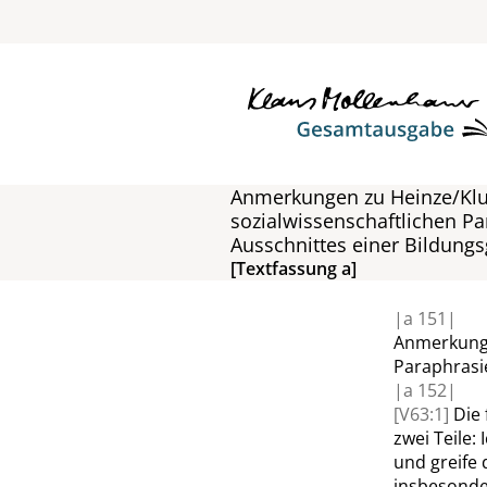
Anmerkungen zu Heinze/Kl
sozialwissenschaftlichen P
Ausschnittes einer Bildung
[Textfassung a]
|
a
151|
Anmerkung
Paraphrasi
|
a
152|
[V63:1]
Die
zwei Teile
und greife 
insbesonder