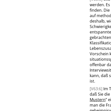
werden. Es 
finden. Die
auf methodi
deshalb, w
Schwierigke
entspannte
gebrachte
Klassifikat
Lebenszusa
Vorschein 
situations
offenbar da
Interviews
kann, daß s
ist.
[V63:6]
Im 
daß Sie di
Mustern
”
ei
man die Fr
geheimnisv