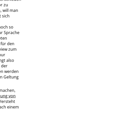
or zu
, will man
 sich
 noch so
ur Sprache
eten
 für den
rview zum
nur
ngt also
 der
men werden
in Geltung
 machen,
lung von
Versteht
nach einem