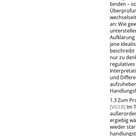
binden – od
Überprüfung
wechselsei
an: Wie gew
unterstelle
Aufklärung
jene Ideali
beschreibt 
nur zu denk
regulatives
Interpretat
und Differ
aufzuheben
Handlungsf
1.3
Zum Pro
[V63:8]
Im 
außerordent
ergiebig w
wieder stär
handlungst