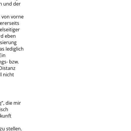
on und der
e von vorne
ererseits
elseitiger
rd eben
isierung
s lediglich
Ein
ngs- bzw.
 Distanz
l nicht
e
”
, die mir
isch
kunft
u stellen.