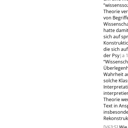
“
wissensso
Theorie ver
von Begriff
Wissenscha
hatte damit
sich auf sp
Konstruktio
die sich au
der Psy
|
a
1
“
Wissensch
Überlegenhe
Wahrheit an
solche Klas
Interpretat
interpretie
Theorie wen
Text in An
insbesonde
Rekonstruk
[V63:5]
Wie