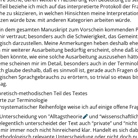
Teil beziehe ich mich auf das interpretierte Protokoll der Fra
e zu skizzieren, in welchen Hinsichten meine Interpretati
tzen würde bzw. mit anderen Kategorien arbeiten würde.
 in dem gesamten Manuskript zum Vorschein kommenden 
ir vertraut; besonders auch die Schwierigkeit, das Gemein
isch darzustellen. Meine Anmerkungen heben deshalb ehe
 mir weiterer Ausarbeitung bedürftig erscheint, ohne daß ic
ben könnte, wie eine solche Ausarbeitung auszusehen hätt
eme scheinen mir im Detail, besonders auch in der Terminol
ich glaube deshalb, daß es sinnvoll ist, gerade auch Fragen 
schen Sprachgebrauchs zu erörtern, so trivial so etwas bi
ag.
retisch-methodischen Teil des Textes
rte zur Terminologie
nsystematischer Reihenfolge weise ich auf einige offene Fra
 Unterscheidung von
"Alltagstheorie
und
“
wissenschaftlic
gelegentlich unterscheidet der Text auch
“
private
”
und
“
nicht
t mir immer noch nicht hinreichend klar. Handelt es sich dab
thodologisch relevante Unterscheidung oder nicht doch n