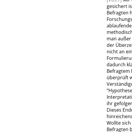
gesichert i
Befragten h
Forschungs
ablaufende
methodisch
man außer a
der Überze
nicht an ei
Formulieru
dadurch kla
Befragtem 
überprüft 
Verständigu
“
Hypothes
Interpretat
ihr gefolge
Dieses End
hinreichen
Wollte sich
Befragten b