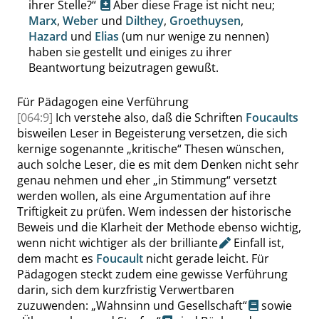
ihrer Stelle?
“
Aber diese Frage ist nicht neu;
Marx
,
Weber
und
Dilthey
,
Groethuysen
,
Hazard
und
Elias
(um nur wenige zu nennen)
haben sie gestellt und einiges zu ihrer
Beantwortung beizutragen gewußt.
Für Pädagogen eine Verführung
[064:9]
Ich verstehe also, daß die Schriften
Foucaults
bisweilen Leser in Begeisterung versetzen, die sich
kernige sogenannte
„
kritische
“
Thesen wünschen,
auch solche Leser, die es mit dem Denken nicht sehr
genau nehmen und eher
„
in Stimmung
“
versetzt
werden wollen, als eine Argumentation auf ihre
Triftigkeit zu prüfen. Wem indessen der historische
Beweis und die Klarheit der Methode ebenso wichtig,
wenn nicht wichtiger als der
brilliante
Einfall ist,
dem macht es
Foucault
nicht gerade leicht. Für
Pädagogen steckt zudem eine gewisse Verführung
darin, sich dem kurzfristig Verwertbaren
zuzuwenden:
„
Wahnsinn und Gesellschaft
“
sowie