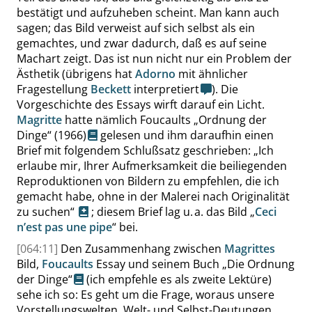
bestätigt und aufzuheben scheint. Man kann auch
sagen; das Bild verweist auf sich selbst als ein
gemachtes, und zwar dadurch, daß es auf seine
Machart zeigt. Das ist nun nicht nur ein Problem der
Ästhetik (übrigens hat
Adorno
mit ähnlicher
Fragestellung
Beckett
interpretiert
). Die
Vorgeschichte des Essays wirft darauf ein Licht.
Magritte
hatte nämlich
Foucaults
„
Ordnung der
Dinge
“
(1966)
gelesen und ihm daraufhin einen
Brief mit folgendem Schlußsatz geschrieben:
„
Ich
erlaube mir, Ihrer Aufmerksamkeit die beiliegenden
Reproduktionen von Bildern zu empfehlen, die ich
gemacht habe, ohne in der Malerei nach Originalität
zu suchen
“
; diesem Brief lag u. a. das Bild
„
Ceci
n’est pas une pipe
“
bei.
[064:11]
Den Zusammenhang zwischen
Magrittes
Bild,
Foucaults
Essay und seinem Buch
„
Die Ordnung
der Dinge
“
(ich empfehle es als zweite Lektüre)
sehe ich so: Es geht um die Frage, woraus unsere
Vorstellungswelten, Welt- und Selbst-Deutungen