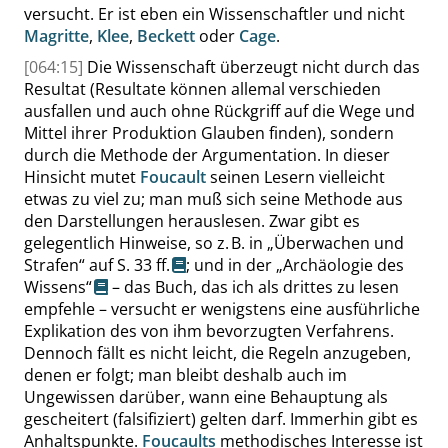
versucht. Er ist eben ein Wissenschaftler und nicht
Magritte
,
Klee
,
Beckett
oder
Cage
.
[064:15]
Die Wissenschaft überzeugt nicht durch das
Resultat (Resultate können allemal verschieden
ausfallen und auch ohne Rückgriff auf die Wege und
Mittel ihrer Produktion Glauben finden), sondern
durch die Methode der Argumentation. In dieser
Hinsicht mutet
Foucault
seinen Lesern vielleicht
etwas zu viel zu; man muß sich seine Methode aus
den Darstellungen herauslesen. Zwar gibt es
gelegentlich Hinweise, so z. B. in
„
Überwachen und
Strafen
“
auf
S. 33 ff.
; und in der
„
Archäologie des
Wissens
“
– das Buch, das ich als drittes zu lesen
empfehle – versucht er wenigstens eine ausführliche
Explikation des von ihm bevorzugten Verfahrens.
Dennoch fällt es nicht leicht, die Regeln anzugeben,
denen er folgt; man bleibt deshalb auch im
Ungewissen darüber, wann eine Behauptung als
gescheitert (falsifiziert) gelten darf. Immerhin gibt es
Anhaltspunkte.
Foucaults
methodisches Interesse ist