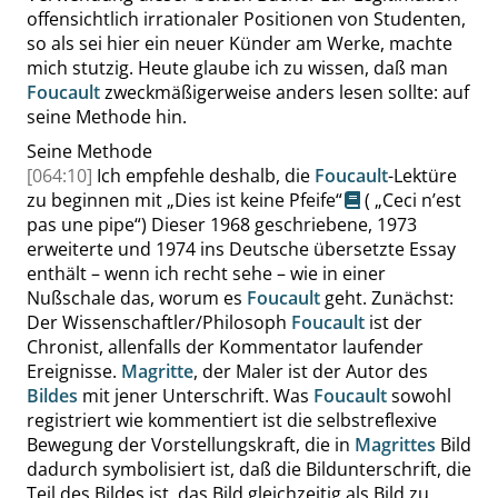
offensichtlich irrationaler Positionen von Studenten,
so als sei hier ein neuer Künder am Werke, machte
mich stutzig. Heute glaube ich zu wissen, daß man
Foucault
zweckmäßigerweise anders lesen sollte: auf
seine Methode hin.
Seine Methode
[064:10]
Ich empfehle deshalb, die
Foucault
-Lektüre
zu beginnen mit
„
Dies ist keine Pfeife
“
(
„
Ceci n’est
pas une pipe
“
) Dieser 1968 geschriebene, 1973
erweiterte und 1974 ins Deutsche übersetzte Essay
enthält – wenn ich recht sehe – wie in einer
Nußschale das, worum es
Foucault
geht. Zunächst:
Der Wissenschaftler/Philosoph
Foucault
ist der
Chronist, allenfalls der Kommentator laufender
Ereignisse.
Magritte
, der Maler ist der Autor des
Bildes
mit jener Unterschrift. Was
Foucault
sowohl
registriert wie kommentiert ist die selbstreflexive
Bewegung der Vorstellungskraft, die in
Magrittes
Bild
dadurch symbolisiert ist, daß die Bildunterschrift, die
Teil des Bildes ist, das Bild gleichzeitig als Bild zu