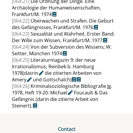
[064:21]
Die Ordnung der Dinge. Eine
Archäologie der Humanwissenschaften,
Frankfurt/M. 1974
[064:22]
Überwachen und Strafen. Die Geburt
des Gefängnisses, Frankfurt/M. 1976
[064:23]
Sexualität und Wahrheit. Erster Band:
Der Wille zum Wissen, Frankfurt/M. 1977
[064:24]
Von der Subversion des Wissens; W.
Seitter, München 1974
[064:25]
Literaturmagazin 9: der neue
Irrationalismus, Reinbek b. Hamburg
1978(
dasrin
die zitierten Arbeiten von
Amery
und Gottschalch)
[064:26]
Kriminalsoziologische Bibliografie Jg.
1978, Heft 19-20:
Michael
Foucault & Das
Gefängnis (darin die zitierte Arbeit von
Steinert).
Contact