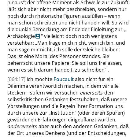
hinaus
“
; der offene Moment als Schwelle zur Zukunft
läßt sich aber nicht mehr beschreiben, sondern nur
noch durch rhetorische Figuren ausfüllen – wenn
man schon schreiben und nicht handeln will. So wird
die dunkle Bemerkung am Ende der Einleitung zur
„
Archäologie
“
vielleicht doch noch wenigstens
verstehbar:
„
Man frage mich nicht, wer ich bin, und
man sage mir nicht, ich solle der Gleiche bleiben:
Das ist eine Moral des Personenstandes. Sie
beherrscht unsere Papiere. Sie soll uns freilassen,
wenn es sich darum handelt, zu schreiben
“
.
[064:17]
Ich möchte
Foucault
also nicht für ein
Dilemma verantwortlich machen, in dem wir alle
stecken – sofern wir versuchen
einerseits
den
selbstkritischen Gedanken festzuhalten, daß unsere
Vorstellungen und die Regeln ihrer Formation uns
durch unsere zur
„
Institution
“
(oder deren Spuren)
gewordenen Erfahrungen eingepflanzt wurden,
andererseits
aber auch den anderen Gedanken, daß
der Ort unseres Denkens (und der Entscheidungen,