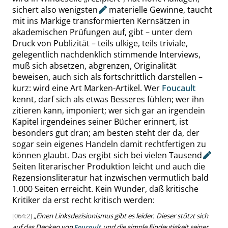
sichert also
wenigsten
materielle Gewinne, taucht
mit ins Markige transformierten Kernsätzen in
akademischen Prüfungen auf, gibt – unter dem
Druck von Publizität – teils ulkige, teils triviale,
gelegentlich nachdenklich stimmende Interviews,
muß sich absetzen, abgrenzen, Originalität
beweisen, auch sich als fortschrittlich darstellen –
kurz: wird eine Art Marken-Artikel. Wer
Foucault
kennt, darf sich als etwas Besseres fühlen; wer ihn
zitieren kann, imponiert; wer sich gar an irgendein
Kapitel irgendeines seiner Bücher erinnert, ist
besonders gut dran; am besten steht der da, der
sogar sein eigenes Handeln damit rechtfertigen zu
können glaubt. Das ergibt sich bei vielen
Tausend
Seiten literarischer Produktion leicht und auch die
Rezensionsliteratur hat inzwischen vermutlich bald
1.000 Seiten erreicht. Kein Wunder, daß kritische
Kritiker da erst recht kritisch werden:
[064:2]
„
Einen Linksdezisionismus gibt es leider. Dieser stützt sich
auf das Denken von
Foucault
und die simple Eindeutigkeit seiner