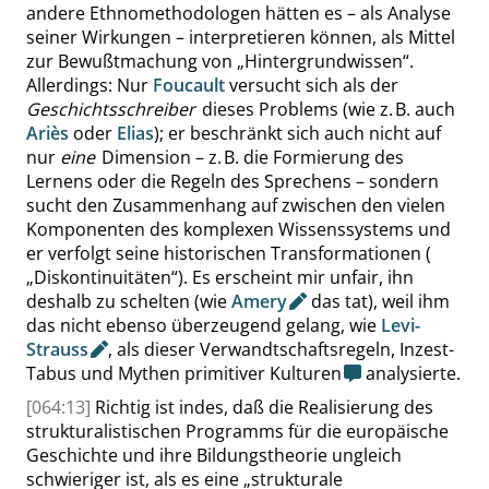
andere Ethnomethodologen hätten es – als Analyse
seiner Wirkungen – interpretieren können, als Mittel
zur Bewußtmachung von
„
Hintergrundwissen
“
.
Allerdings: Nur
Foucault
versucht sich als der
Geschichtsschreiber
dieses Problems (wie z. B. auch
Ariès
oder
Elias
); er beschränkt sich auch nicht auf
nur
eine
Dimension – z. B. die Formierung des
Lernens oder die Regeln des Sprechens – sondern
sucht den Zusammenhang auf zwischen den vielen
Komponenten des komplexen Wissenssystems und
er verfolgt seine historischen Transformationen (
„
Diskontinuitäten
“
). Es erscheint mir unfair, ihn
deshalb zu schelten (wie
Amery
das tat), weil ihm
das nicht ebenso überzeugend gelang, wie
Levi-
Strauss
, als dieser Verwandtschaftsregeln, Inzest-
Tabus und Mythen primitiver Kulturen
analysierte.
[064:13]
Richtig ist indes, daß die Realisierung des
strukturalistischen Programms für die europäische
Geschichte und ihre Bildungstheorie ungleich
schwieriger ist, als es eine
„
strukturale