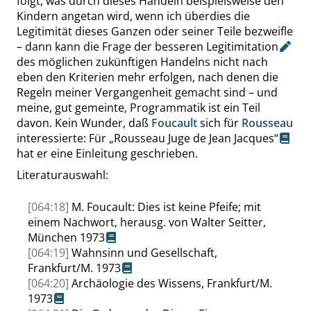
folgt, was durch dieses Handeln beispielsweise den
Kindern angetan wird, wenn ich überdies die
Legitimität dieses Ganzen oder seiner Teile bezweifle
– dann kann die Frage der besseren
Legitimitation
des möglichen zukünftigen Handelns nicht nach
eben den Kriterien mehr erfolgen, nach denen die
Regeln meiner Vergangenheit gemacht sind – und
meine, gut gemeinte, Programmatik ist ein Teil
davon. Kein Wunder, daß
Foucault
sich für
Rousseau
interessierte: Für
„
Rousseau Juge de Jean Jacques
“
hat er eine Einleitung geschrieben.
Literaturauswahl:
[064:18]
M. Foucault: Dies ist keine Pfeife; mit
einem Nachwort, herausg. von Walter Seitter,
München 1973
[064:19]
Wahnsinn und Gesellschaft,
Frankfurt/M. 1973
[064:20]
Archäologie des Wissens, Frankfurt/M.
1973