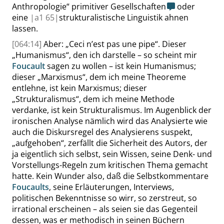
Anthropologie
“
primitiver Gesellschaften
oder
eine
|
a1
65|
strukturalistische Linguistik ahnen
lassen.
[064:14]
Aber:
„
Ceci n’est pas une pipe
“
. Dieser
„
Humanismus
“
, den ich darstelle – so scheint mir
Foucault
sagen zu wollen – ist kein Humanismus;
dieser
„
Marxismus
“
, dem ich meine Theoreme
entlehne, ist kein Marxismus; dieser
„
Strukturalismus
“
, dem ich meine Methode
verdanke, ist kein Strukturalismus. Im Augenblick der
ironischen Analyse nämlich wird das Analysierte wie
auch die Diskursregel des Analysierens suspekt,
„
aufgehoben
“
, zerfällt die Sicherheit des Autors, der
ja eigentlich sich selbst, sein Wissen, seine Denk- und
Vorstellungs-Regeln zum kritischen Thema gemacht
hatte. Kein Wunder also, daß die Selbstkommentare
Foucaults
, seine Erläuterungen, Interviews,
politischen Bekenntnisse so wirr, so zerstreut, so
irrational erscheinen – als seien sie das Gegenteil
dessen, was er methodisch in seinen Büchern