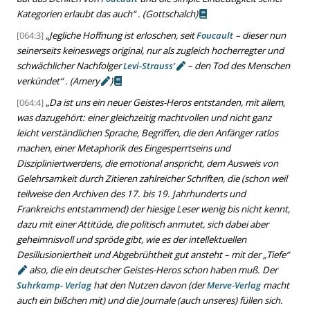
Kategorien erlaubt das auch
“
.
(Gottschalch)
[064:3]
„
Jegliche Hoffnung ist erloschen, seit
Foucault
– dieser nun
seinerseits keineswegs original, nur als zugleich hocherregter und
schwächlicher Nachfolger
Levi-Strauss’
– den Tod des Menschen
verkündet
“
.
(
Amery
)
[064:4]
„
Da ist uns ein neuer Geistes-Heros entstanden, mit allem,
was dazugehört: einer gleichzeitig machtvollen und nicht ganz
leicht verständlichen Sprache, Begriffen, die den Anfänger ratlos
machen, einer Metaphorik des Eingesperrtseins und
Diszipliniertwerdens, die emotional anspricht, dem Ausweis von
Gelehrsamkeit durch Zitieren zahlreicher Schriften, die (schon weil
teilweise den Archiven des 17. bis 19. Jahrhunderts und
Frankreichs entstammend) der hiesige Leser wenig bis nicht kennt,
dazu mit einer Attitüde, die politisch anmutet, sich dabei aber
geheimnisvoll und spröde gibt, wie es der intellektuellen
Desillusioniertheit und Abgebrühtheit gut ansteht – mit der
„
Tiefe
“
also, die ein deutscher Geistes-Heros schon haben muß. Der
Suhrkamp- Verlag
hat den Nutzen davon (der
Merve-Verlag
macht
auch ein bißchen mit) und die Journale (auch unseres) füllen sich.