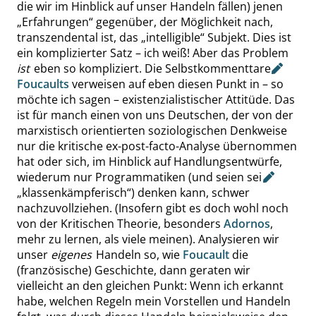
die wir im Hinblick auf unser Handeln fällen) jenen
„
Erfahrungen
“
gegenüber, der Möglichkeit nach,
transzendental ist, das
„
intelligible
“
Subjekt. Dies ist
ein komplizierter Satz – ich weiß! Aber das Problem
ist
eben so kompliziert. Die
Selbstkommenttare
Foucaults
verweisen auf eben diesen Punkt in – so
möchte ich sagen – existenzialistischer Attitüde. Das
ist für manch einen von uns Deutschen, der von der
marxistisch orientierten soziologischen Denkweise
nur die kritische ex-post-facto-Analyse übernommen
hat oder sich, im Hinblick auf Handlungsentwürfe,
wiederum nur Programmatiken (und seien
sei
„
klassenkämpferisch
“
) denken kann, schwer
nachzuvollziehen. (Insofern gibt es doch wohl noch
von der Kritischen Theorie, besonders
Adornos
,
mehr zu lernen, als viele meinen). Analysieren wir
unser
eigenes
Handeln so, wie
Foucault
die
(französische) Geschichte, dann geraten wir
vielleicht an den gleichen Punkt: Wenn ich erkannt
habe, welchen Regeln mein Vorstellen und Handeln