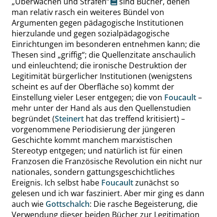
„
Überwachen und Strafen
“
sind Bücher, denen
man relativ rasch ein weiteres Bündel von
Argumenten gegen pädagogische Institutionen
hierzulande und gegen sozialpädagogische
Einrichtungen im besonderen entnehmen kann; die
Thesen sind
„
griffig
“
; die Quellenzitate anschaulich
und einleuchtend; die ironische Destruktion der
Legitimität bürgerlicher Institutionen (wenigstens
scheint es auf der Oberfläche so) kommt der
Einstellung vieler Leser entgegen; die von
Foucault
–
mehr unter der Hand als aus den Quellenstudien
begründet (
Steinert
hat das treffend kritisiert) –
vorgenommene Periodisierung der jüngeren
Geschichte kommt manchem marxistischen
Stereotyp entgegen; und natürlich ist für einen
Franzosen die Französische Revolution ein nicht nur
nationales, sondern gattungsgeschichtliches
Ereignis. Ich selbst habe
Foucault
zunächst so
gelesen und ich war fasziniert. Aber mir ging es dann
auch wie
Gottschalch
: Die rasche Begeisterung, die
Verwendung dieser beiden Bücher zur Legitimation