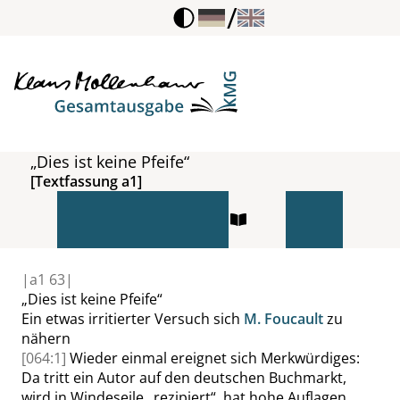
/
„Dies ist keine Pfeife“
[Textfassung a1]
|
a1
63|
„
Dies ist keine Pfeife
“
Ein etwas irritierter Versuch sich
M. Foucault
zu
nähern
[064:1]
Wieder einmal ereignet sich Merkwürdiges:
Da tritt ein Autor auf den deutschen Buchmarkt,
wird in Windeseile
„
rezipiert
“
, hat hohe Auflagen,