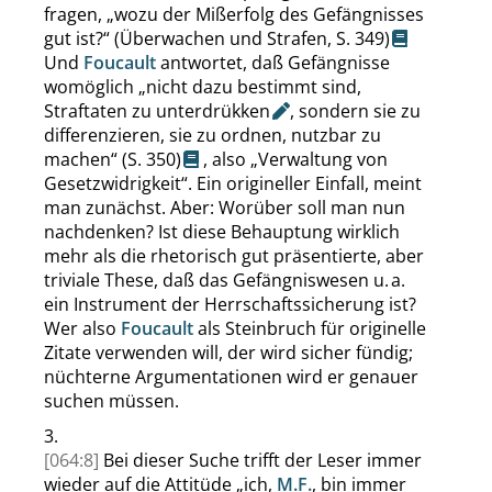
fragen,
„
wozu der Mißerfolg des Gefängnisses
gut ist?
“
(Überwachen und Strafen,
S. 349
)
Und
Foucault
antwortet, daß Gefängnisse
womöglich
„
nicht dazu bestimmt sind,
Straftaten zu
unterdrükken
, sondern sie zu
differenzieren, sie zu ordnen, nutzbar zu
machen
“
(
S. 350
)
, also
„
Verwaltung von
Gesetzwidrigkeit
“
. Ein origineller Einfall, meint
man zunächst. Aber: Worüber soll man nun
nachdenken? Ist diese Behauptung wirklich
mehr als die rhetorisch gut präsentierte, aber
triviale These, daß das Gefängniswesen u. a.
ein Instrument der Herrschaftssicherung ist?
Wer also
Foucault
als Steinbruch für originelle
Zitate verwenden will, der wird sicher fündig;
nüchterne Argumentationen wird er genauer
suchen müssen.
3.
[064:8]
Bei dieser Suche trifft der Leser immer
wieder auf die Attitüde
„
ich,
M.F.
, bin immer