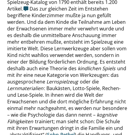
Spielzeug-Katalog von 1790 enthält bereits 1.200
Artikel.
Das zur gleichen Zeit im Entstehen
begriffene Kinderzimmer mußte ja nun gefüllt
werden. Und da dem Kinde die Teilnahme am Leben
der Erwachsenen immer mehr verwehrt wurde und
es deshalb die unmittelbare Anschauung immer
mehr entbehren mußte, entsteht im Spielzeug eine
imitierte Welt. Diese Lernwerkzeuge aber sollen vom
Kind nicht wahllos verwendet werden, sondern in
einer der Bildung förderlichen Ordnung. Es entsteht
deshalb auch eine
Theorie des
kindlichen Spiels
und
mit ihr eine neue Kategorie von Werkzeugen: das
ausgesprochene
Lernspielzeug
oder die
Lernmaterialien
: Baukästen, Lotto-Spiele, Rechen-
und Lese-Spiele. In ihnen wird die Welt der
Erwachsenen und die dort mögliche Erfahrung nicht
einmal mehr nachgeahmt, es werden nur besondere
– wie die Psychologie das dann nennt –
kognitive
Fähigkeiten
trainiert; man sieht schon: Die Schule
mit ihren Erwartungen dringt in die Familie ein und
„
abstraktifiziert
“
(
Sohn-Rethel
) die Handlungs- und