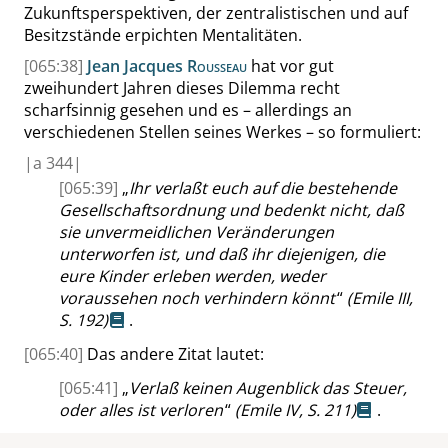
Zukunftsperspektiven, der zentralistischen und auf
Besitzstände erpichten Mentalitäten.
[065:38]
Jean Jacques
Rousseau
hat vor gut
zweihundert Jahren dieses Dilemma recht
scharfsinnig gesehen und es – allerdings an
verschiedenen Stellen seines Werkes – so formuliert:
|
a
344|
[065:39]
„
Ihr verlaßt euch auf die bestehende
Gesellschaftsordnung und bedenkt nicht, daß
sie unvermeidlichen Veränderungen
unterworfen ist, und daß ihr diejenigen, die
eure Kinder erleben werden, weder
voraussehen noch verhindern könnt
“
(Emile III,
S. 192
)
.
[065:40]
Das andere Zitat lautet:
[065:41]
„
Verlaß keinen Augenblick das Steuer,
oder alles ist verloren
“
(Emile IV,
S. 211
)
.