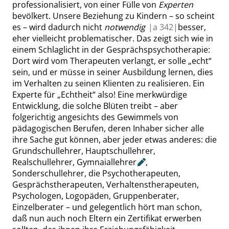
professionalisiert, von einer Fülle von
Experten
bevölkert. Unsere Beziehung zu Kindern – so scheint
es – wird dadurch nicht
notwendig
|
a
342|
besser,
eher vielleicht problematischer. Das zeigt sich wie in
einem Schlaglicht in der Gesprächspsychotherapie:
Dort wird vom Therapeuten verlangt, er solle
„
echt
“
sein, und er müsse in seiner Ausbildung lernen, dies
im Verhalten zu seinen Klienten zu realisieren. Ein
Experte für
„
Echtheit
“
also! Eine merkwürdige
Entwicklung, die solche Blüten
treibt – aber
folgerichtig angesichts des Gewimmels von
pädagogischen Berufen, deren Inhaber sicher alle
ihre Sache gut können, aber jeder etwas anderes: die
Grundschullehrer, Hauptschullehrer,
Realschullehrer,
Gymnaiallehrer
,
Sonderschullehrer, die Psychotherapeuten,
Gesprächstherapeuten, Verhaltenstherapeuten,
Psychologen, Logopäden, Gruppenberater,
Einzelberater – und gelegentlich hört man schon,
daß nun auch noch Eltern ein Zertifikat erwerben