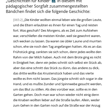
„
Geschichten für Kinder
“
. In diesem mit
pädagogischer Sorgfalt zusammengestellten
Bändchen findet sich die folgende Geschichte:
[065:2]
„
Die Kinder wollten einmal leben wie die großen Leute,
und die Eltern erlaubten es ihnen für einen Tag und reisten
fort. Was geschah? Des Morgens, als es Zeit zum Aufstehen
war, verschliefen die meisten Kinder, weil sie gewohnt waren,
sich wecken zu lassen. Da waren sie übler Laune und murrten
schon, ehe sie noch den Tag angefangen hatten. Als es an das
Frühstück ging, zankten sie sich schon, denn jedes wollte den
Rahm von der Milch haben. Auch mit dem Brote ging es nicht
in Einigkeit her, denn ein jedes schnitt sich selbst ein Stück ab,
aber das eine schnitt das Stück zu dünn, das andere zu dick,
das dritte wollte das Krustenstück haben und das vierte
wollte es ihm nicht lassen. Das jüngste schnitt sich sogar in die
Hand, und es mußte Zunder und Spinnwebe gesucht werden,
um das Blut zu stillen. Als dies vorüber war, sollte es in den
Garten gehen. Doch man war schon wieder nicht einig denn
die Knaben wollten lieber auf die Straße laufen. Allein, weder
zum Gehen in den Garten noch auf die Straße war der Anzug