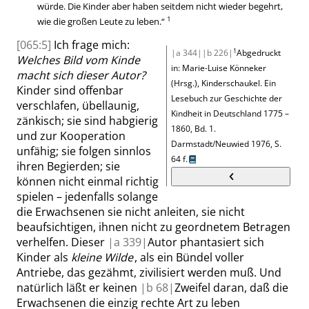
würde. Die Kinder aber haben seitdem nicht wieder begehrt,
1
wie die großen Leute zu leben.
“
[065:5]
Ich frage mich:
1
|a 344|
|b 226|
Abgedruckt
Welches Bild vom Kinde
in: Marie-Luise Könneker
macht sich dieser Autor?
(Hrsg.)
,
Kinderschaukel. Ein
Kinder sind offenbar
Lesebuch zur Geschichte der
verschlafen, übellaunig,
Kindheit in Deutschland 1775 –
zänkisch; sie sind habgierig
1860, Bd. 1.
und zur Kooperation
Darmstadt/Neuwied 1976,
S.
unfähig; sie folgen sinnlos
64 f.
ihren Begierden; sie
können nicht einmal richtig
spielen – jedenfalls solange
die Erwachsenen sie nicht anleiten, sie nicht
beaufsichtigen, ihnen nicht zu geordnetem Betragen
verhelfen. Dieser
|
a
339|
Autor phantasiert sich
Kinder als
kleine Wilde
, als ein Bündel voller
Antriebe, das gezähmt, zivilisiert werden muß. Und
natürlich läßt er keinen
|
b
68|
Zweifel daran, daß die
Erwachsenen die einzig rechte Art zu leben