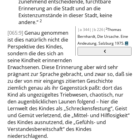
zunehmend entscheidende, furchtbare
Erinnerung an die Stadt und an die
Existenzumstände in dieser Stadt, keine
2
andere.
“
2
|a 344|
|b 226|
Thomas
[065:9]
Genau genommen
Bernhardt,
Die Ursache. Eine
ist dies natürlich nicht die
Andeutung. Salzburg 1975.
Perspektive des Kindes,
sondern die des sich an
seine Kindheit erinnernden
Erwachsenen. Diese Erinnerung aber wird sehr
prägnant zur Sprache gebracht, und zwar so, daß sie
zu der von mir eingangs zitierten Geschichte
ziemlich genau als ihr Gegenstück paßt: dort das
Kind als ungezügeltes Triebwesen, chaotisch, nur
den augenblicklichen Launen folgend – hier die
Lernwelt des Kindes als
„
Schreckensfestung
“
, Geist
und Gemüt verletzend, die
„
Mittel- und Hilflosigkeit
“
des Kindes ausnutzend, die
„
Gefühls- und
Verstandesbereitschaft
“
des Kindes
niederschlagend.