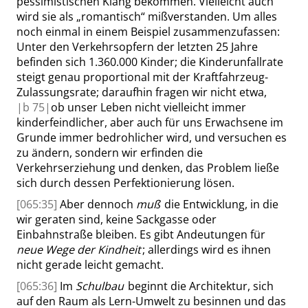
pessimistischen Klang bekommen. Vielleicht auch
wird sie als
„
romantisch
“
mißverstanden. Um alles
noch einmal in einem Beispiel zusammenzufassen:
Unter den Verkehrsopfern der letzten 25 Jahre
befinden sich 1.360.000 Kinder; die Kinderunfallrate
steigt genau proportional mit der Kraftfahrzeug-
Zulassungsrate; daraufhin fragen wir nicht etwa,
|
b
75|
ob unser Leben nicht vielleicht immer
kinderfeindlicher, aber auch für uns Erwachsene im
Grunde immer bedrohlicher wird, und versuchen es
zu ändern, sondern wir erfinden die
Verkehrserziehung und denken, das Problem ließe
sich durch dessen Perfektionierung lösen.
[065:35]
Aber dennoch
muß
die Entwicklung, in die
wir geraten sind, keine Sackgasse oder
Einbahnstraße bleiben. Es gibt Andeutungen für
neue Wege der Kindheit
; allerdings wird es ihnen
nicht gerade leicht gemacht.
[065:36]
Im
Schulbau
beginnt die Architektur, sich
auf den Raum als Lern-Umwelt zu besinnen und das