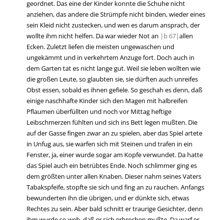
geordnet. Das eine der Kinder konnte die Schuhe nicht
anziehen, das andere die Strümpfe nicht binden, wieder eines
sein Kleid nicht zustecken, und wen es darum ansprach, der
wollte ihm nicht helfen. Da war wieder Not an
|
b
67|
allen
Ecken. Zuletzt liefen die meisten ungewaschen und
ungekämmt und in verkehrtem Anzuge fort. Doch auch in
dem Garten tat es nicht lange gut. Weil sie leben wollten wie
die großen Leute, so glaubten sie, sie dürften auch unreifes
Obst essen, sobald es ihnen gefiele. So geschah es denn, daß
einige naschhafte Kinder sich den Magen mit halbreifen
Pflaumen überfüllten und noch vor Mittag heftige
Leibschmerzen fühlten und sich ins Bett legen mußten. Die
auf der Gasse fingen zwar an zu spielen, aber das Spiel artete
in Unfug aus, sie warfen sich mit Steinen und trafen in ein
Fenster, ja, einer wurde sogar am Kopfe verwundet. Da hatte
das Spiel auch ein betrübtes Ende. Noch schlimmer ging es
dem größten unter allen Knaben. Dieser nahm seines Vaters
Tabakspfeife, stopfte sie sich und fing an zu rauchen. Anfangs
bewunderten ihn die übrigen, und er dünkte sich, etwas
Rechtes zu sein. Aber bald schnitt er traurige Gesichter, denn
ihm wurde so weh, daß er sich erbrechen mußte. Da warf er