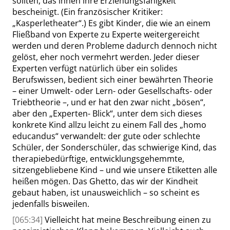
sollten, das ihnen ihre Erziehungsfähigkeit
bescheinigt.
(Ein französischer Kritiker:
„
Kasperletheater
“
.)
Es gibt Kinder, die wie an einem
Fließband von Experte zu Experte weitergereicht
werden und deren Probleme dadurch dennoch nicht
gelöst, eher noch vermehrt werden. Jeder dieser
Experten verfügt natürlich über ein solides
Berufswissen, bedient sich einer bewährten Theorie
– einer Umwelt- oder Lern- oder Gesellschafts- oder
Triebtheorie –, und er hat den zwar nicht
„
bösen
“
,
aber den
„
Experten- Blick
“
, unter dem sich dieses
konkrete Kind allzu leicht zu einem Fall des
„
homo
educandus
“
verwandelt: der gute oder schlechte
Schüler, der Sonderschüler, das schwierige Kind, das
therapiebedürftige, entwicklungsgehemmte,
sitzengebliebene Kind – und wie unsere Etiketten alle
heißen mögen. Das Ghetto, das wir der Kindheit
gebaut haben, ist
unausweichlich – so
scheint es
jedenfalls bisweilen.
[065:34]
Vielleicht hat meine Beschreibung einen zu