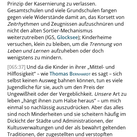
Prinzip der Kasernierung zu verlassen.
Gesamtschulen und viele Grundschulen fangen
gegen viele Widerstände damit an, das Korsett von
Zeitrhythmen
und Zeugnissen aufzuschnüren und
nicht den alten Sortier-Mechanismus
weiterzutreiben (IGS,
Glocksee
); Kinderheime
versuchen, klein zu bleiben, um die
Trennung von
Leben und Lernen
aufzuheben oder doch
wenigstens zu mindern.
[065:37]
Und da die Kinder in ihrer
„
Mittel- und
Hilflosigkeit
“
– wie
Thomas
Bernhardt
es sagt – sich
selbst keinen Ausweg bahnen können, tun es viele
Jugendliche für sie, auch um den Preis der
Ungewißheit oder der Vergeblichkeit.
Unsere
Art zu
leben
„
hängt ihnen zum Halse heraus
“
– um mich
einmal so nachlässig auszudrücken. Aber das alles
sind noch Minderheiten und sie scheitern häufig im
Dickicht der Städte und Administrationen, der
Kultusverwaltungen und der als bewährt geltenden
Traditionen, der zugestellten und verstopften