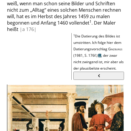
weiß, wenn man schon seine Bilder und Schriften
nicht zum
„
Alltag
“
eines solchen Menschen rechnen
will, hat es im Herbst des Jahres 1459 zu malen
1
begonnen und Anfang 1460 vollendet
. Der Maler
heißt
|
a
176|
1
Die Datierung des Bildes ist
umstritten. Ich folge hier dem
Datierungsvorschlag
Ginzburgs
(1981,
S. 176f.
)
, der zwar
nicht zwingend ist, mir aber als
der plausibelste erscheint.