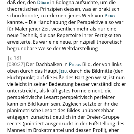
daß der, den
Dürer
in Bologna aufsuchte, um die
theoretischen Prinzipien dessen, was er praktisch
schon konnte, zu erlernen, jenes Werk von
Piero
kannte. – Die Handhabung der Perspektive also war
für Maler jener Zeit wesentlich mehr als nur eine
neue Technik, die das Repertoire ihrer Fertigkeiten
erweiterte. Es war eine neue, prinzipiell theoretisch
begründbare Weise der Weltdarstellung.
|
a
181|
[080:27]
Der Dachbalken in
Pieros
Bild, der von links
oben durch das Haupt
Jesu
, durch die Bildmitte (den
Fluchtpunkt) auf die Füße des Bärtigen weist, ist nun
vielleicht in seiner Bedeutung besser verständlich: er
unterstreicht, als kräftigstes Formelement, die
perspektivische Lesart; perspektivisch perfekter
kann ein Bild kaum sein. Zugleich
setzte
er ihr die
planimetrische Lesart des Bildes unübersehbar
entgegen, zunächst deutlich in der Dreier-Gruppe
rechts (pointiert ausgedrückt in der Fußstellung des
Mannes im Brokatmantel und dessen Profil), eher