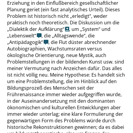
Erziehung in den Einflußbereich gesellschaftlicher
Planung geriet (ein fast analytisches Urteil). Dieses
Problem ist historisch nicht
„
erledigt
“
, weder
praktisch noch theoretisch. Die Diskussion um die
„
Dialektik der Aufklärung
“
, um
„
System
“
und
„
Lebenswelt
“
, die
„
Alltagswende
“
, die
„
Antipädagogik
“
, die Flut düster abrechnender
Autobiographien, Wachstumsraten versus
ökologische Orientierung, neue Mystik, auch
Problemstellungen in der bildenden Kunst usw. sind
meiner Vermutung nach Anzeichen dafür. Das alles
ist nicht völlig neu. Meine Hypothese: Es handelt sich
um eine Problemstellung, die im Hinblick auf den
Bildungsprozeß des Menschen seit der
Frührenaissance immer wieder aufgegriffen wurde,
in der Auseinandersetzung mit den dominanten
ökonomischen und kulturellen Entwicklungen aber
immer wieder unterlag; eine kla
re Formulierung der
gegenwärtigen Form des Problems würde durch
historische Rekonstruktionen gewinnen; da es dabei