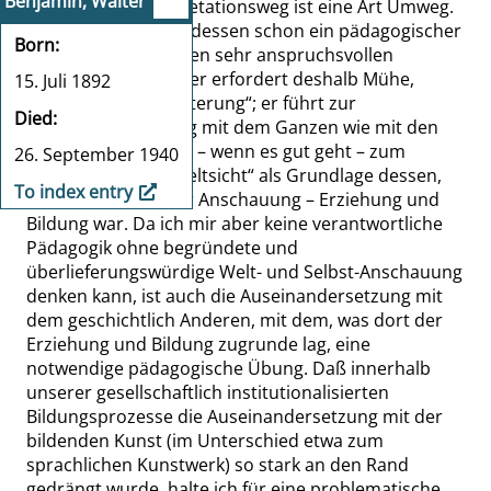
Benjamin, Walter
[080:4]
Mein Interpretationsweg ist eine Art Umweg.
Dieser Umweg ist indessen schon ein pädagogischer
Born
Weg: er führt an einen sehr anspruchsvollen
Gegenstand heran; er erfordert deshalb Mühe,
15. Juli 1892
Geduld und
„
Begeisterung
“
; er führt
zur
Died
Auseinandersetzung mit dem Ganzen wie mit den
Details; und er führt – wenn es gut geht – zum
26. September 1940
Verstehen einer
„
Weltsicht
“
als Grundlage dessen,
To index entry
was – zur Zeit dieser Anschauung – Erziehung und
Bildung war. Da ich mir aber keine verantwortliche
Pädagogik ohne begründete und
überlieferungswürdige Welt- und Selbst-Anschauung
denken kann, ist auch die Auseinandersetzung mit
dem geschichtlich Anderen, mit dem, was dort der
Erziehung und Bildung zugrunde lag, eine
notwendige pädagogische Übung. Daß innerhalb
unserer gesellschaftlich institutionalisierten
Bildungsprozesse die Auseinandersetzung mit der
bildenden Kunst (im Unterschied etwa zum
sprachlichen Kunstwerk) so stark an den Rand
gedrängt wurde, halte ich für eine problematische