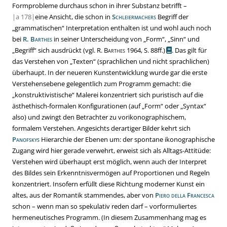
Formprobleme durchaus schon in ihrer Substanz betrifft –
|
a
178|
eine Ansicht, die schon in
Schleiermachers
Begriff der
„
grammatischen
“
Interpretation enthalten ist und wohl auch noch
bei
R. Barthes
in seiner Unterscheidung von
„
Form
“
,
„
Sinn
“
und
„
Begriff
“
sich ausdrückt
(vgl.
R. Barthes
1964,
S.
88ff.
)
. Das gilt für
das Verstehen von
„
Texten
“
(sprachlichen
und nicht sprachlichen)
überhaupt. In der neueren Kunstentwicklung wurde gar die erste
Verstehensebene gelegentlich zum Programm gemacht: die
„
konstruktivistische
“
Malerei konzentriert sich puristisch auf die
ästhethisch-formalen Konfigurationen (auf
„
Form
“
oder
„
Syntax
“
also) und zwingt den Betrachter zu vorikonographischem,
formalem Verstehen. Angesichts derartiger Bilder kehrt sich
Panofskys
Hierarchie der Ebenen um: der spontane ikonographische
Zugang wird hier gerade verwehrt, erweist sich als Alltags-Attitüde:
Verstehen wird überhaupt erst möglich, wenn auch der Interpret
des Bildes sein Erkenntnisvermögen auf Proportionen und Regeln
konzentriert. Insofern erfüllt diese Richtung moderner Kunst ein
altes, aus der Romantik stammendes, aber von
Piero della Francesca
schon – wenn man so spekulativ reden darf – vorformuliertes
hermeneutisches Programm. (In diesem Zusammenhang mag es