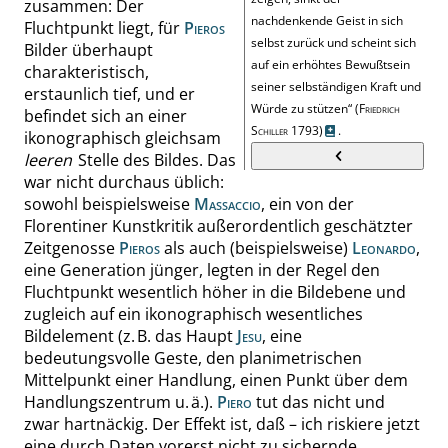
zusammen: Der
nachdenkende Geist in sich
Fluchtpunkt liegt, für
Pieros
selbst zurück und scheint sich
Bilder überhaupt
auf ein erhöhtes Bewußtsein
charakteristisch,
seiner selbständigen Kraft und
erstaunlich tief, und er
Würde zu stützen
“
(
Friedrich
befindet sich an einer
Schiller
1793
)
.
ikonographisch gleichsam
leeren
Stelle des Bildes. Das
war nicht durchaus üblich:
sowohl beispielsweise
Massaccio
, ein von der
Florentiner Kunstkritik außerordentlich geschätzter
Zeitgenosse
Pieros
als auch (beispielsweise)
Leonardo
,
eine Generation jünger, legten in der Regel den
Fluchtpunkt wesentlich höher in die Bildebene und
zugleich auf ein ikonographisch wesentliches
Bildelement (z. B. das Haupt
Jesu
, eine
bedeutungsvolle Geste, den planimetrischen
Mittelpunkt einer Handlung, einen Punkt über dem
Handlungszentrum u. ä.).
Piero
tut das nicht
und
zwar hartnäckig. Der Effekt ist, daß – ich riskiere jetzt
eine durch Daten vorerst nicht zu
sichernde