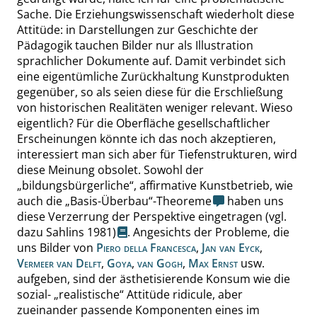
Sache. Die Erziehungswissenschaft wiederholt diese
Attitüde: in Darstellungen zur Geschichte der
Pädagogik tauchen Bilder nur als Illustration
sprachlicher Dokumente auf. Damit verbindet sich
eine eigentümliche Zurückhaltung Kunstprodukten
gegenüber, so als seien diese für die Erschließung
von historischen Realitäten weniger relevant. Wieso
eigentlich? Für die Oberfläche gesellschaftlicher
Erscheinungen könnte ich das noch akzeptieren,
interessiert man sich aber für Tiefenstrukturen, wird
diese Meinung obsolet. Sowohl der
„
bildungsbürgerliche
“
, affirmative Kunstbetrieb
,
wie
auch die
„
Basis-Überbau
“
-Theoreme
haben uns
diese Verzerrung der Perspektive eingetragen
(vgl.
dazu Sahlins 1981)
. Angesichts der Probleme, die
uns Bilder von
Piero della Francesca
,
Jan van Eyck
,
Vermeer van Delft
,
Goya
,
van Gogh
,
Max Ernst
usw.
aufgeben, sind der ästhetisierende Konsum wie die
sozial-
„
realistische
“
Attitüde
ridicule
, aber
zueinander passende Komponenten eines im