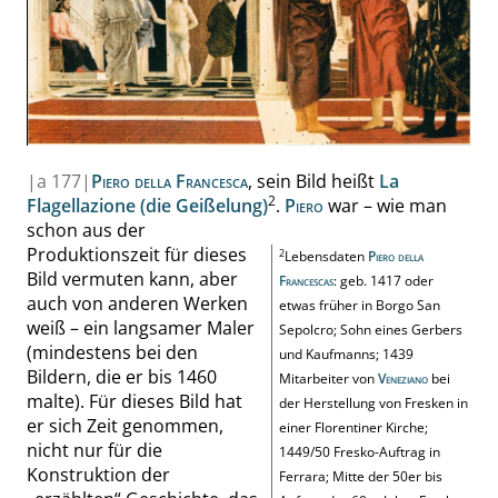
|
a
177|
Piero della Francesca
, sein Bild heißt
La
2
Flagellazione (die Geißelung)
.
Piero
war – wie man
schon aus der
Produktionszeit für dieses
2
Lebensdaten
Piero della
Bild vermuten kann, aber
Francescas
: geb. 1417 oder
auch von anderen Werken
etwas früher in Borgo San
weiß – ein langsamer Maler
Sepolcro; Sohn eines Gerbers
(mindestens bei den
und Kaufmanns; 1439
Bildern, die er bis 1460
Mitarbeiter von
Veneziano
bei
malte). Für dieses Bild hat
der Herstellung von Fresken in
er sich Zeit genommen,
einer Florentiner Kirche;
nicht nur für die
1449/50 Fresko-Auftrag in
Konstruktion der
Ferrara; Mitte der 50er bis