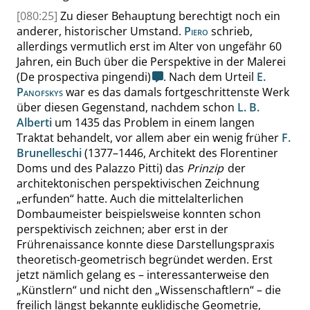
[080:25]
Zu dieser Behauptung berechtigt noch ein
anderer, historischer Umstand.
Piero
schrieb,
allerdings vermutlich erst im Alter von ungefähr 60
Jahren, ein Buch über die Perspektive in der Malerei
(De prospectiva pingendi)
. Nach dem Urteil
E.
Panofskys
war es das damals fortgeschrittenste Werk
über diesen Gegenstand, nachdem schon
L. B.
Alberti
um 1435 das Problem in einem langen
Traktat behandelt, vor allem aber ein wenig früher
F.
Brunelleschi
(1377–
1446
, Architekt des Florentiner
Doms und des Palazzo Pitti) das
Prinzip
der
architektonischen perspektivischen Zeichnung
„
erfunden
“
hatte.
Auch die mittelalterlichen
Dombaumeister beispielsweise konnten schon
perspektivisch zeichnen; aber erst in der
Frührenaissance konnte diese Darstellungspraxis
theoretisch-geometrisch
begründet werden. Erst
jetzt nämlich gelang es – interessanterweise den
„
Künstlern
“
und nicht den
„
Wissenschaftlern
“
–
die
freilich längst bekannte euklidische Geometrie,