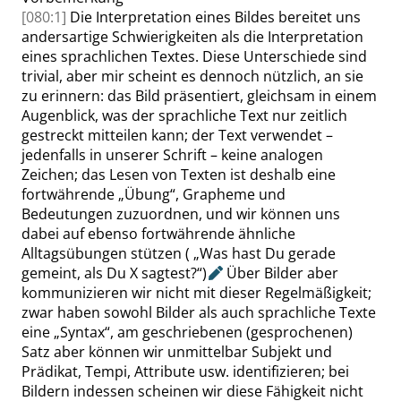
[080:1]
Die Interpretation eines Bildes bereitet uns
andersartige Schwierigkeiten als die Interpretation
eines sprachlichen Textes. Diese Unterschiede sind
trivial, aber mir scheint es dennoch nützlich, an sie
zu erinnern: das Bild präsentiert, gleichsam in einem
Augenblick, was der sprachliche Text nur zeitlich
gestreckt mitteilen kann; der Text verwendet –
jedenfalls in unserer Schrift – keine analogen
Zeichen; das Lesen von Texten ist deshalb eine
fortwährende
„
Übung
“
, Grapheme und
Bedeutungen zuzuordnen, und wir können uns
dabei auf ebenso fortwährende ähnliche
Alltagsübungen stützen (
„
Was hast Du gerade
gemeint, als Du X sagtest?
“
)
Über Bilder aber
kommunizieren wir nicht mit dieser Regelmäßigkeit;
zwar haben sowohl Bilder als auch sprachliche Texte
eine
„
Syntax
“
, am geschriebenen (gesprochenen)
Satz aber können wir unmittelbar Subjekt und
Prädikat, Tempi, Attribute usw. identifizieren; bei
Bildern indessen scheinen wir diese Fähigkeit nicht