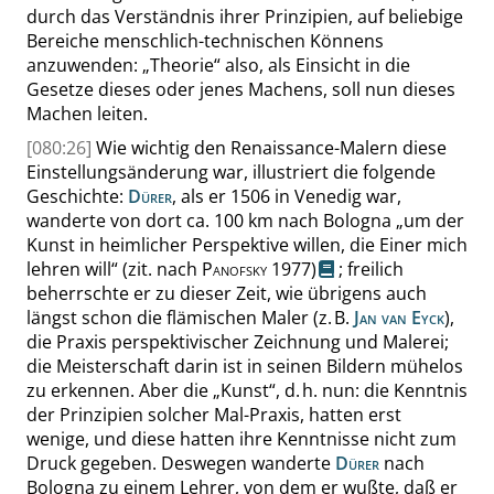
durch das Verständnis ihrer Prinzipien, auf beliebige
Bereiche menschlich-technischen Könnens
anzuwenden:
„
Theorie
“
also, als Einsicht in die
Gesetze dieses oder jenes Machens, soll nun dieses
Machen leiten.
[080:26]
Wie wichtig den Renaissance-Malern diese
Einstellungsänderung war, illustriert die folgende
Geschichte:
Dürer
, als er 1506 in Venedig war,
wanderte von dort ca. 100 km nach Bologna
„
um der
Kunst in heimlicher Perspektive willen, die Einer mich
lehren will
“
(zit. nach
Panofsky
1977)
; freilich
beherrschte er zu dieser Zeit, wie übrigens auch
längst schon die flämischen Maler (z. B.
Jan van Eyck
),
die Praxis perspektivischer Zeichnung und Malerei;
die Meisterschaft darin ist in seinen Bildern mühelos
zu erkennen. Aber die
„
Kunst
“
, d. h. nun: die Kenntnis
der Prinzipien solcher Mal-Praxis, hatten erst
wenige, und diese hatten ihre Kenntnisse nicht zum
Druck gegeben. Deswegen wanderte
Dürer
nach
Bologna zu einem Lehrer, von dem er wußte, daß
er