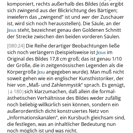
komponiert, rechts außerhalb des Bildes (das ergibt
sich zwingend aus der Blickrichtung des Bärtigen;
inwiefern das
„
zwingend
“
ist und
wer
der Zuschauer
ist, wird sich noch herausstellen). Die Säule, an der
Jesus
steht, bezeichnet genau den Goldenen Schnitt
der Strecke zwischen den beiden vorderen Säulen.
[080:24]
Die Reihe derartiger Beobachtungen ließe
sich noch verlängern (beispielsweise ist
Jesus
im
Original des Bildes 17,8 cm groß; das ist genau 1/10
der Größe, die in zeitgenössischen Legenden als die
Körpergröße
Jesu
angegeben wurde). Man muß nicht
soweit gehen wie ein englischer Kunsthistoriker, der
hier von
„
Maß- und Zahlenmystik
“
sprach. Es genügt,
|
a
180|
sich klarzumachen, daß allein die formal-
ästhetischen Verhältnisse des Bildes weder zufällig
noch beliebig-willkürlich sein können, sondern ein
außerordentlich dicht konstruiertes Netz von
„
Informationskanälen
“
, ein Kursbuch gleichsam sind,
die festlegen, was an inhaltlicher Bedeutung nun
noch möglich ist und was nicht.