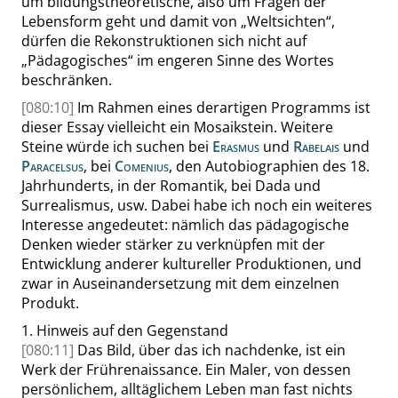
um bildungstheoretische, also um Fragen der
Lebensform geht und damit von
„
Weltsichten
“
,
dürfen die Rekonstruktionen sich nicht auf
„
Pädagogisches
“
im engeren Sinne des Wortes
beschränken.
[080:10]
Im Rahmen eines derartigen Programms ist
dieser Essay vielleicht ein Mosaikstein. Weitere
Steine würde ich suchen bei
Erasmus
und
Rabelais
und
Paracelsus
, bei
Comenius
, den Autobiographien des 18.
Jahrhunderts, in der Romantik, bei Dada und
Surrealismus, usw. Dabei habe ich noch ein weiteres
Interesse angedeutet: nämlich das pädagogische
Denken wieder stärker zu verknüpfen mit der
Entwicklung anderer kultureller Produktionen, und
zwar in Auseinandersetzung mit dem einzelnen
Produkt.
1.
Hinweis auf den Gegenstand
[080:11]
Das Bild, über das ich nachdenke, ist ein
Werk der Frührenaissance
. Ein Maler, von dessen
persönlichem, alltäglichem Leben man fast nichts