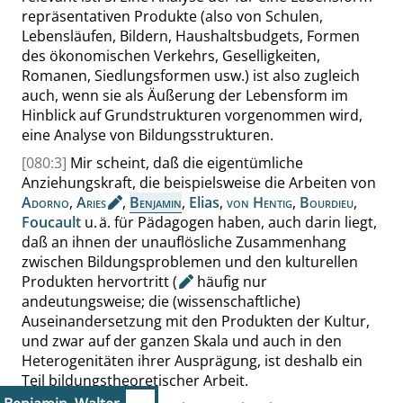
repräsentativen Produkte (also von Schulen,
Lebensläufen, Bildern, Haushaltsbudgets, Formen
des ökonomischen Verkehrs, Geselligkeiten,
Romanen, Siedlungsformen usw.) ist also zugleich
auch, wenn sie als Äußerung der Lebensform im
Hinblick auf Grundstrukturen vorgenommen wird,
eine Analyse von Bildungsstrukturen.
[080:3]
Mir
scheint
, daß die eigentümliche
Anziehungskraft, die beispielsweise die Arbeiten von
Adorno
,
Aries
,
Benjamin
,
Elias
,
von Hentig
,
Bourdieu
,
Foucault
u. ä. für Pädagogen haben, auch darin liegt,
daß an ihnen der unauflösliche Zusammenhang
zwischen Bildungsproblemen und den kulturellen
Produkten hervortritt
(
häufig nur
andeutungsweise; die (wissenschaftliche)
Auseinandersetzung mit den Produkten der Kultur,
und zwar auf der ganzen Skala und auch in den
Heterogenitäten ihrer Ausprägung, ist deshalb ein
Teil bildungstheoretischer Arbeit.