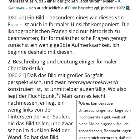
interessant sein, daß einer der großen
„
abstrakten
“
Maler –
A.
Calderara
– sich ausdrücklich auf
Piero
bezieht;
vgl. Jochims 1972
).
[080:20]
Ein Bild – besonders eines wie dieses von
Piero
– ist auch in formaler Hinsicht komponiert. Die
ikonographischen Fragen sind nur historisch zu
beantworten; für formalästhetische Fragen genügt
zunächst ein wenig geübte Aufmerksamkeit. Ich
beginne deshalb mit diesen.
2.
Beschreibung und Deutung einiger formaler
Charakteristika
[080:21]
Daß das Bild mit großer Sorgfalt
perspektivisch, und zwar
zentralperspektivisch
konstruiert ist, ist unmittelbar augenfällig. Wo also
3
liegt der Fluchtpunkt
? Man kann es leicht
nachmessen: er liegt ein
3
Ob es komparative
wenig links von der
Untersuchungen zur Lage von
hintersten der vier Säulen,
Fluchtpunkten gibt, weiß ich
die das Bild teilen, und zwar
nicht. Meine eigenen, freilich
schon im dunklen Feld der
sporadischen, Beobachtungen
Wand. So hat das Bild
lassen mich vermuten, daß die