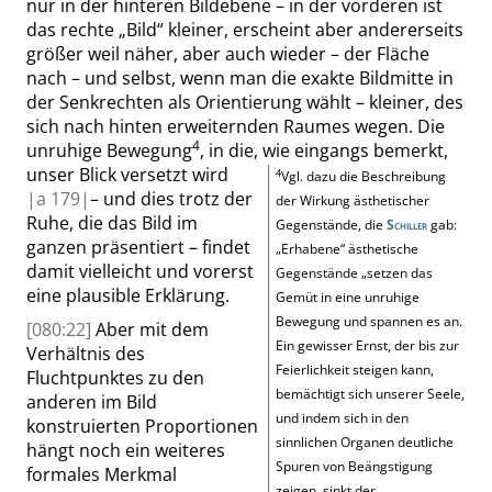
nur in der hinteren Bildebene – in der vorderen ist
das rechte
„
Bild
“
kleiner, erscheint aber andererseits
größer weil näher, aber auch wieder – der Fläche
nach – und selbst, wenn
man die exakte Bildmitte in
der Senkrechten als Orientierung wählt – kleiner, des
sich nach hinten erweiternden Raumes wegen. Die
4
unruhige Bewegung
, in die, wie eingangs bemerkt,
unser Blick versetzt wird
4
Vgl. dazu die Beschreibung
|
a
179|
– und dies trotz der
der Wirkung ästhetischer
Ruhe, die das Bild im
Gegenstände, die
Schiller
gab:
ganzen präsentiert – findet
„
Erhabene
“
ästhetische
damit vielleicht und vorerst
Gegenstände
„
setzen das
eine plausible Erklärung.
Gemüt in eine unruhige
Bewegung und spannen es an.
[080:22]
Aber mit dem
Ein gewisser Ernst, der bis zur
Verhältnis des
Feierlichkeit steigen kann,
Fluchtpunktes zu den
bemächtigt sich unserer Seele,
anderen im Bild
und indem sich in den
konstruierten Proportionen
sinnlichen Organen deutliche
hängt noch ein weiteres
Spuren von Beängstigung
formales Merkmal
zeigen, sinkt der