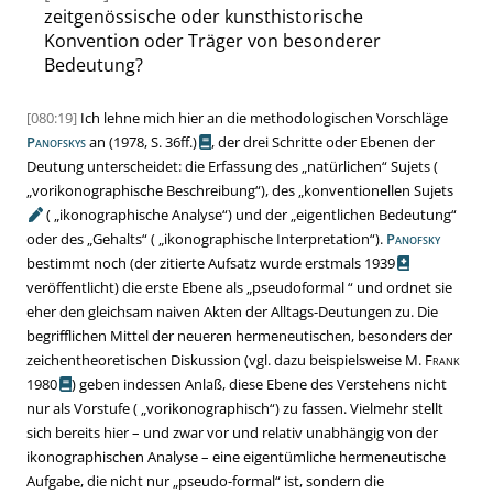
zeitgenössische oder kunsthistorische
Konvention oder Träger von besonderer
Bedeutung?
[080:19]
Ich lehne mich hier an die methodologischen Vorschläge
Panofskys
an
(1978,
S. 36ff.
)
, der drei Schritte oder Ebenen der
Deutung unterscheidet: die Erfassung des
„
natürlichen
“
Sujets (
„
vorikonographische Beschreibung
“
), des
„konventionellen Sujets
(
„
ikonographische Analyse
“
) und der
„
eigentlichen Bedeutung
“
oder des
„
Gehalts
“
(
„
ikonographische Interpretation
“
).
Panofsky
bestimmt noch (der zitierte Aufsatz wurde
erstmals 1939
veröffentlicht) die erste Ebene als
„
pseudoformal
“
und ordnet sie
eher den gleichsam naiven Akten der
Alltags-Deutungen
zu. Die
begrifflichen Mittel der neueren hermeneutischen, besonders der
zeichentheoretischen Diskussion (vgl. dazu beispielsweise
M. Frank
1980
) geben indessen Anlaß, diese Ebene des Verstehens nicht
nur als Vorstufe (
„
vorikonographisch
“
) zu fassen. Vielmehr stellt
sich bereits hier – und zwar vor und relativ unabhängig von der
ikonographischen Analyse – eine eigentümliche hermeneutische
Aufgabe, die nicht nur
„
pseudo-formal
“
ist, sondern die