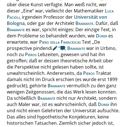
über diese Kunst verfügte. Man weiß nicht, wer
dieser
„
Eine
“
war, vielleicht der Mathematiker
Luca
Pacioli
, irgendein Professor der
Universität von
Bologna
, oder gar der Architekt
Bramante
. Dafür, daß
Bramante
es war, spricht einiges: Der einzige Text, in
dem Probleme so behandelt wurden, wie
Dürer
es
erwartete, war
Piero della Francescas
Text
„
De
prospective pindendi
“
;
Bramante
war in Urbino,
noch zu
Pieros
Lebzeiten, gewesen und hat ihn
getroffen; daß er dessen theoretische Arbeit über
die Perspektive nicht gelesen haben sollte, ist
unwahrscheinlich. Andererseits, da
Pieros
Traktat
damals nicht im Druck erschien (es wurde erst 1899
gedruckt), gehörte
Bramante
vermutlich zu den ganz
wenigen Zeitgenossen, die das Werk lesen konnten.
Da schließlich
Bramante
nicht nur Architekt, sondern
auch Maler war, ist es wahrscheinlich, daß
Dürer
ihn
und nicht einen Gelehrten der Universität aufsuchte.
Das alles sind hypothetische Konjekturen, keine
historischen Tatsachen. Ziemlich sicher jedoch ist,