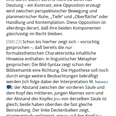
Deutung – ein Kontrast, eine Opposition erzeugt
wird zwischen perspektivischer Bewegung und
planimetrischer Ruhe,
„
Tiefe
“
und
„
Oberfläche
“
oder
Handlung und Kontemplation. Diese Opposition ist
allerdings derart, daß ihre beiden Komponenten
gleichzeitig
im Recht bleiben.
[080:23]
Schon bis hierher zeigt sich – vorsichtig
gesprochen –, daß bereits die
nur
formalästhetischen Charakteristika inhaltliche
Hinweise enthalten. In linguistischer Metapher
gesprochen: Die
Bild-Syntax
zeigt schon der
Bildsemantik eine Richtung. Die Hypothese soll noch
durch einige weitere Beobachtungen bekräftigt
werden (ich folge dabei der Interpretation
M. Imdahls
): der Abstand zwischen der vorderen Säule und
dem Kopf des mittleren, jungen Mannes vorn und
der Abstand des Kopfes
Jesu
von derselben Säule ist
gleich; beide haben überdies die fast gleiche
Beinstellung. Der linke Deckenbalken zeigt,
planimetrisch verlängert, genau auf den Kopf
Jesu