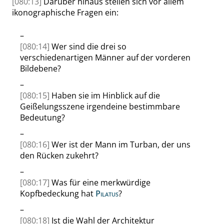
[080:13]
Darüber hinaus stellen sich vor allem
ikonographische Fragen ein:
–
[080:14]
Wer sind die drei so
verschiedenartigen Männer auf der vorderen
Bildebene?
–
[080:15]
Haben sie im Hinblick auf die
Geißelungsszene irgendeine bestimmbare
Bedeutung?
–
[080:16]
Wer ist der Mann im Turban, der uns
den Rücken zukehrt?
–
[080:17]
Was für eine merkwürdige
Kopfbedeckung hat
Pilatus
?
–
[080:18]
Ist die Wahl der Architektur