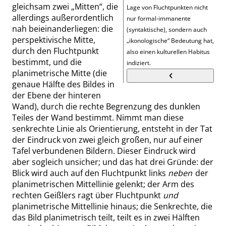
gleichsam zwei
„
Mitten
“
, die
Lage von Fluchtpunkten nicht
allerdings außerordentlich
nur formal-immanente
nah beieinanderliegen: die
(syntaktische), sondern auch
perspektivische Mitte,
„
ikonologische
“
Bedeutung hat,
durch den Fluchtpunkt
also einen kulturellen Habitus
bestimmt, und die
indiziert.
planimetrische Mitte (die
genaue Hälfte des Bildes in
der Ebene der hinteren
Wand), durch die rechte Begrenzung des dunklen
Teiles der Wand bestimmt. Nimmt man diese
senkrechte Linie als Orientierung, entsteht in der Tat
der Eindruck von zwei gleich großen, nur auf einer
Tafel verbundenen Bildern. Dieser Eindruck wird
aber sogleich unsicher; und das hat drei Gründe: der
Blick wird auch auf den Fluchtpunkt links
neben
der
planimetrischen Mittellinie gelenkt; der Arm des
rechten Geißlers ragt über Fluchtpunkt
und
planimetrische Mittellinie hinaus; die Senkrechte, die
das Bild planimetrisch teilt, teilt es
in zwei Hälften