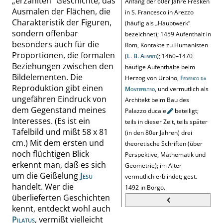
„
erzählten
“
Geschichte, das
Anfang der 60er Jahre Fresken
Ausmalen der Flächen, die
in S. Francesco in Arezzo
Charakteristik der Figuren,
(häufig als
„
Hauptwerk
“
sondern offenbar
bezeichnet); 1459 Aufenthalt in
besonders auch für die
Rom, Kontakte zu Humanisten
Pro
portionen, die formalen
(
L. B. Alberti
); 1460–1470
Beziehungen zwischen den
häufi
ge Aufenthalte beim
Bildelementen. Die
Herzog von Urbino,
Federico da
Reproduktion gibt einen
Montefeltro
, und vermutlich als
ungefähren Eindruck von
Architekt beim Bau des
dem Gegenstand meines
Palazzo
ducale
beteiligt;
Interesses. (Es ist ein
teils in dieser Zeit, teils später
Tafelbild und mißt 58 x 81
(in den 80er Jahren) drei
cm.) Mit dem ersten und
theoretische Schriften (über
noch flüchtigen Blick
Perspektive, Mathematik und
erkennt man, daß es sich
Geometrie); im Alter
um die Geißelung
Jesu
vermutlich erblindet; gest.
handelt. Wer die
1492 in Borgo.
überlieferten Geschichten
kennt, entdeckt wohl auch
Pilatus
, vermißt vielleicht