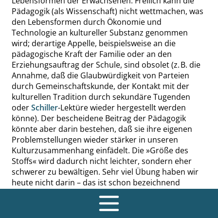
Lebensformen der Erwachsenen. Freilich kann die
Pädagogik (als Wissenschaft) nicht wettmachen, was
den Lebensformen durch Ökonomie und
Technologie an kultureller Substanz genommen
wird; derartige Appelle, beispielsweise an die
pädagogische Kraft der Familie oder an den
Erziehungsauftrag der Schule, sind obsolet (z. B. die
Annahme, daß die Glaubwürdigkeit von Parteien
durch Gemeinschaftskunde, der Kontakt mit der
kulturellen Tradition durch sekundäre Tugenden
oder
Schiller
-Lektüre wieder hergestellt werden
könne). Der bescheidene Beitrag der Pädagogik
könnte aber darin bestehen, daß sie ihre eigenen
Problemstellungen wieder stärker in unseren
Kulturzusammenhang einfädelt. Die
»
Größe des
Stoffs
«
wird dadurch nicht leichter, sondern eher
schwerer zu bewältigen. Sehr viel Übung haben wir
heute nicht darin – das ist schon bezeichnend
genug. Mein Beitrag ist deshalb
|
A
20|
auch kaum
mehr als die grobe Skizze für das, was
»
Allgemeine
Pädagogik
«
heute sein könnte.