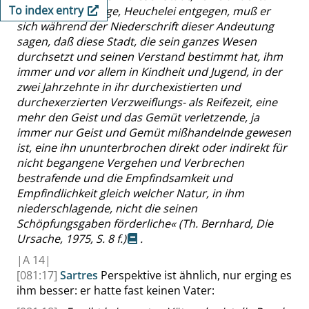
To index entry
Verleumdung, Lüge, Heuchelei entgegen, muß er
sich während der Niederschrift dieser Andeutung
sagen, daß diese Stadt, die sein ganzes Wesen
durchsetzt und seinen Verstand bestimmt hat, ihm
immer und vor allem in Kindheit und Jugend, in der
zwei Jahrzehnte in ihr durchexistierten und
durchexerzierten Verzweiflungs- als Reifezeit, eine
mehr den Geist und das Gemüt verletzende, ja
immer nur Geist und Gemüt mißhandelnde gewesen
ist, eine ihn ununterbrochen direkt oder indirekt für
nicht begangene Vergehen und Verbrechen
bestrafende und die Empfindsamkeit und
Empfindlichkeit gleich welcher Natur, in ihm
niederschlagende, nicht die seinen
Schöpfungsgaben förderliche
«
(Th. Bernhard, Die
Ursache, 1975,
S. 8 f.
)
.
|
A
14|
[081:17]
Sartres
Perspektive ist ähnlich, nur erging es
ihm besser: er hatte fast keinen Vater: