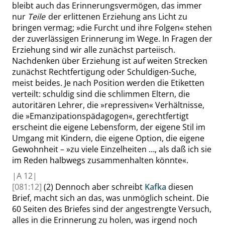
bleibt auch das Erinnerungsvermögen, das immer
nur
Teile
der erlittenen Erziehung ans Licht zu
bringen vermag;
»
die Furcht und ihre Folgen
«
stehen
der zuverlässigen Erinnerung im Wege. In Fragen der
Erziehung sind wir alle zunächst parteiisch.
Nachdenken über Erziehung ist auf weiten Strecken
zunächst Rechtfertigung oder Schuldigen-Suche,
meist beides. Je nach Position werden die Etiketten
verteilt: schuldig sind die schlimmen Eltern, die
autoritären Lehrer, die
»
repressiven
«
Verhältnisse,
die
»
Emanzipationspädagogen
«
, gerechtfertigt
erscheint die eigene Lebensform, der eigene Stil im
Umgang mit Kindern, die eigene Option, die eigene
Gewohnheit –
»
zu viele Einzelheiten …, als daß ich sie
im Reden halbwegs zusammenhalten könnte
«
.
|
A
12|
[081:12]
(2) Dennoch aber schreibt
Kafka
diesen
Brief, macht sich an das, was unmöglich scheint. Die
60 Seiten des Briefes sind der angestrengte Versuch,
alles in die Erinnerung zu holen, was irgend noch