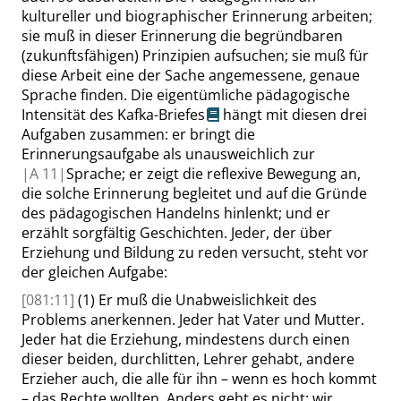
kultureller und biographischer Erinnerung arbeiten;
sie muß in dieser Erinnerung die begründbaren
(zukunftsfähigen) Prinzipien aufsuchen; sie muß für
diese Arbeit eine der Sache angemessene, genaue
Sprache finden. Die eigentümliche pädagogische
Intensität des
Kafka-Briefes
hängt mit diesen drei
Aufgaben zusammen: er bringt die
Erinnerungsaufgabe als unausweichlich zur
|
A
11|
Sprache; er zeigt die reflexive Bewegung an,
die solche Erinnerung begleitet und auf die Gründe
des pädagogischen Handelns hinlenkt; und er
erzählt sorgfältig Geschichten. Jeder, der über
Erziehung und Bildung zu reden versucht, steht vor
der gleichen Aufgabe:
[081:11]
(1) Er muß die Unabweislichkeit des
Problems anerkennen. Jeder hat Vater und Mutter.
Jeder hat die Erziehung, mindestens durch einen
dieser beiden, durchlitten, Lehrer gehabt, andere
Erzieher auch, die alle für ihn – wenn es hoch kommt
– das Rechte wollten. Anders geht es nicht; wir