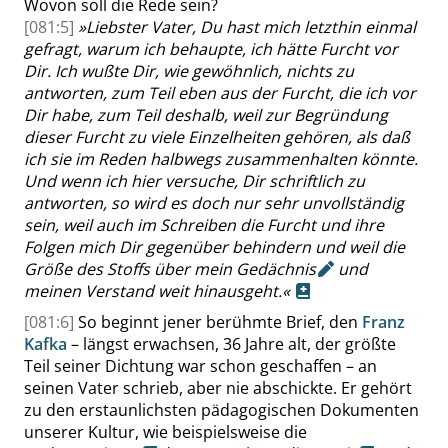
Wovon soll die Rede sein?
[081:5]
»
Liebster Vater, Du hast mich letzthin einmal
gefragt, warum ich behaupte, ich hätte Furcht vor
Dir. Ich wußte Dir, wie gewöhnlich, nichts zu
antworten, zum Teil eben aus der Furcht, die ich vor
Dir habe, zum Teil deshalb, weil zur Begründung
dieser Furcht zu viele Einzelheiten gehören, als daß
ich sie im Reden halbwegs zusammenhalten könnte.
Und wenn ich hier versuche, Dir schriftlich zu
antworten, so wird es doch nur sehr unvollständig
sein, weil auch im Schreiben die Furcht und ihre
Folgen mich Dir gegenüber behindern und weil die
Größe des Stoffs über mein
Gedächnis
und
meinen Verstand weit hinausgeht.
«
[081:6]
So beginnt jener berühmte Brief, den
Franz
Kafka
– längst erwachsen, 36 Jahre alt, der größte
Teil seiner Dichtung war schon geschaffen – an
seinen Vater schrieb, aber nie abschickte. Er gehört
zu den erstaunlichsten pädagogischen Dokumenten
unserer Kultur, wie beispielsweise die