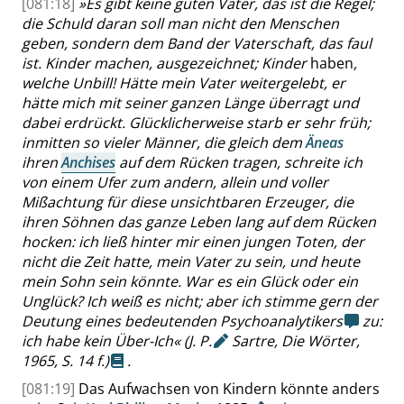
[081:18]
»
Es gibt keine guten Väter, das ist die Regel;
die Schuld daran soll man nicht den Menschen
geben, sondern dem Band der Vaterschaft, das faul
ist. Kinder machen, ausgezeichnet; Kinder
haben
,
welche Unbill! Hätte mein Vater weitergelebt, er
hätte mich mit seiner ganzen Länge überragt und
dabei erdrückt. Glücklicherweise starb er sehr früh;
inmitten so vieler Männer, die gleich dem
Äneas
ihren
Anchises
auf dem Rücken tragen, schreite ich
von einem Ufer zum andern, allein und voller
Mißachtung für diese unsichtbaren Erzeuger, die
ihren Söhnen das ganze Leben lang auf dem Rücken
hocken: ich ließ hinter mir einen jungen Toten, der
nicht die Zeit hatte, mein Vater zu sein, und heute
mein Sohn sein könnte. War es ein Glück oder ein
Unglück? Ich weiß es nicht; aber ich stimme gern der
Deutung eines bedeutenden Psychoanalytikers
zu:
ich habe kein Über-Ich
«
(
J. P.
Sartre, Die Wörter,
1965,
S. 14 f.
)
.
[081:19]
Das Aufwachsen von Kindern könnte anders