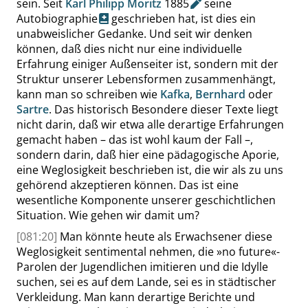
sein. Seit
Karl Philipp Moritz
1885
seine
Autobiographie
geschrieben hat, ist dies ein
unabweislicher Gedanke. Und seit wir denken
können, daß dies nicht nur eine individuelle
Erfahrung einiger Außenseiter ist, sondern mit der
Struktur unserer Lebensformen zusammenhängt,
kann man so schreiben wie
Kafka
,
Bernhard
oder
Sartre
. Das historisch Besondere dieser Texte liegt
nicht darin, daß wir etwa alle derartige Erfahrungen
gemacht haben – das ist wohl kaum der Fall –,
sondern darin, daß hier eine pädagogische Aporie,
eine Weglosigkeit beschrieben ist, die wir als zu uns
gehörend akzeptieren können. Das ist eine
wesentliche Komponente unserer geschichtlichen
Situation. Wie gehen wir damit um?
[081:20]
Man könnte heute als Erwachsener diese
Weglosigkeit sentimental nehmen, die
»
no future
«
-
Parolen der Jugendlichen imitieren und die Idylle
suchen, sei es auf dem Lande, sei es in städtischer
Verkleidung. Man kann derartige Berichte und