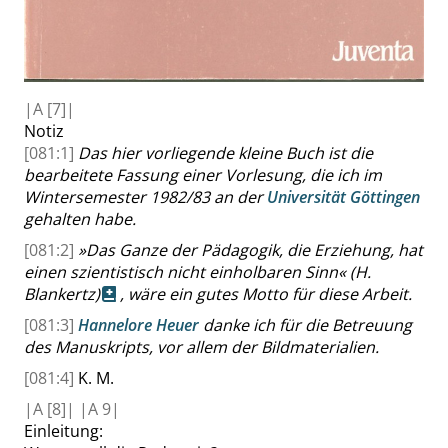
|
A
[7]|
Notiz
[081:1]
Das hier vorliegende kleine Buch ist die
bearbeitete Fassung einer Vorlesung, die ich im
Wintersemester 1982/83 an der
Universität Göttingen
gehalten habe.
[081:2]
»
Das Ganze der Pädagogik, die Erziehung, hat
einen szientistisch nicht einholbaren Sinn
«
(H.
Blankertz)
, wäre ein gutes Motto für diese Arbeit.
[081:3]
Hannelore Heuer
danke ich für die Betreuung
des Manuskripts, vor allem der Bildmaterialien.
[081:4]
K. M.
|
A
[8]|
|
A
9|
Einleitung: