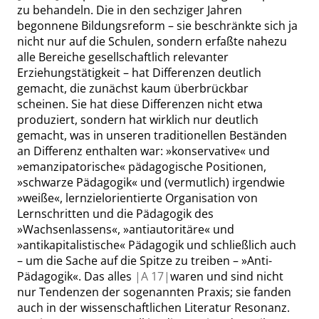
zu behandeln. Die in den sechziger Jahren
begonnene Bildungsreform – sie beschränkte sich ja
nicht nur auf die Schulen, sondern erfaßte nahezu
alle Bereiche gesellschaftlich relevanter
Erziehungstätigkeit – hat Differenzen deutlich
gemacht, die zunächst kaum überbrückbar
scheinen. Sie hat diese Differenzen nicht etwa
produziert, sondern hat wirklich nur deutlich
gemacht, was in unseren traditionellen Beständen
an Differenz enthalten war:
»
konservative
«
und
»
emanzipatorische
«
pädagogische Positionen,
»
schwarze Pädagogik
«
und (vermutlich) irgendwie
»
weiße
«
, lernzielorientierte Organisation von
Lernschritten und die Pädagogik des
»
Wachsenlassens
«
,
»
antiautoritäre
«
und
»
antikapitalistische
«
Pädagogik und schließlich auch
– um die Sache auf die Spitze zu treiben –
»
Anti-
Pädagogik
«
. Das alles
|
A
17|
waren und sind nicht
nur Tendenzen der sogenannten Praxis; sie fanden
auch in der wissenschaftlichen Literatur Resonanz.