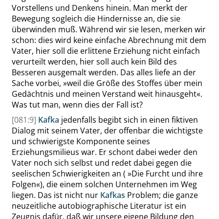
Vorstellens und Denkens hinein. Man merkt der
Bewegung sogleich die Hindernisse an, die sie
überwinden muß. Während wir sie lesen, merken wir
schon: dies wird keine einfache Abrechnung mit dem
Vater, hier soll die erlittene Erziehung nicht einfach
verurteilt werden, hier soll auch kein Bild des
Besseren ausgemalt werden. Das alles liefe an der
Sache vorbei,
»
weil die Größe des Stoffes über mein
Gedächtnis und meinen Verstand weit hinausgeht
«
.
Was tut man, wenn dies der Fall ist?
[081:9]
Kafka
jedenfalls begibt sich in einen fiktiven
Dialog mit seinem Vater, der offenbar die wichtigste
und schwierigste Komponente seines
Erziehungsmilieus war. Er schont dabei weder den
Vater noch sich selbst und redet dabei gegen die
seelischen Schwierigkeiten an (
»
Die Furcht und ihre
Folgen
«
), die einem solchen Unternehmen im Weg
liegen. Das ist nicht nur
Kafkas
Problem; die ganze
neuzeitliche autobiographische Literatur ist ein
Zeugnis dafür, daß wir unsere eigene Bildung den