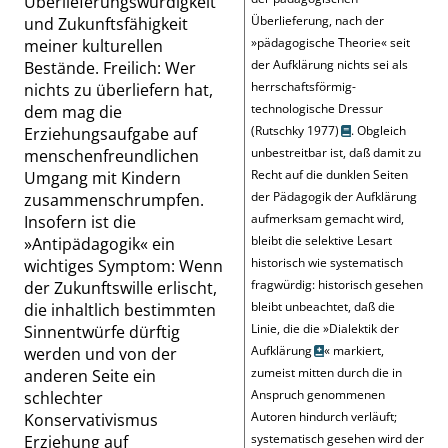
Überlieferungswürdigkeit
Überlieferung, nach der
und Zukunftsfähigkeit
»
pädagogische Theorie
«
seit
meiner kulturellen
der Aufklärung nichts sei als
Bestände. Freilich: Wer
herrschaftsförmig-
nichts zu überliefern hat,
technologische Dressur
dem mag die
(Rutschky 1977)
. Obgleich
Erziehungsaufgabe auf
unbestreitbar ist, daß damit zu
menschenfreundlichen
Recht auf die dunklen Seiten
Umgang mit Kindern
der Pädagogik der Aufklärung
zusammenschrumpfen.
aufmerksam gemacht wird,
Insofern ist die
bleibt die selektive Lesart
»
Antipädagogik
«
ein
historisch wie systematisch
wichtiges Symptom: Wenn
fragwürdig: historisch gesehen
der Zukunftswille erlischt,
bleibt unbeachtet, daß die
die inhaltlich bestimmten
Linie, die die
»
Dialektik der
Sinnentwürfe dürftig
Aufklärung
«
markiert,
werden und von der
zumeist mitten durch die in
anderen Seite ein
Anspruch genommenen
schlechter
Autoren hindurch verläuft;
Konservativismus
systematisch gesehen wird der
Erziehung auf