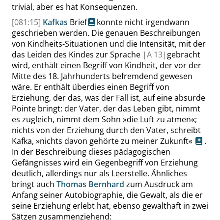
trivial, aber es hat Konsequenzen.
[081:15]
Kafkas
Brief
konnte nicht irgendwann
geschrieben werden. Die genauen Beschreibungen
von Kindheits-Situationen und die Intensität, mit der
das Leiden des Kindes zur Sprache
|
A
13|
gebracht
wird, enthält einen Begriff von Kindheit, der vor der
Mitte des 18. Jahrhunderts befremdend gewesen
wäre. Er enthält überdies einen Begriff von
Erziehung, der das, was der Fall ist, auf eine absurde
Pointe bringt: der Vater, der das Leben gibt, nimmt
es zugleich, nimmt dem Sohn
»
die Luft zu atmen
«
;
nichts von der Erziehung durch den Vater, schreibt
Kafka,
»
nichts davon gehörte zu meiner Zukunft
«
.
In der Beschreibung dieses pädagogischen
Gefängnisses wird ein Gegenbegriff von Erziehung
deutlich, allerdings nur als Leerstelle. Ähnliches
bringt auch
Thomas Bernhard
zum Ausdruck am
Anfang seiner Autobiographie, die Gewalt, als die er
seine Erziehung erlebt hat, ebenso gewalthaft in zwei
Sätzen zusammenziehend: