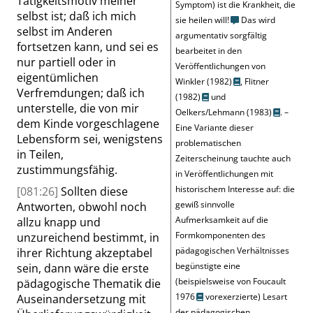
Tätigkeitsmotiv meiner
Symptom) ist die Krankheit, die
selbst ist; daß ich mich
sie heilen will!
Das wird
selbst im Anderen
argumentativ sorgfältig
fortsetzen kann, und sei es
bearbeitet in den
nur partiell oder in
Veröffentlichungen von
eigentümlichen
Winkler (1982)
,
Flitner
Verfremdungen; daß ich
(1982)
und
unterstelle, die von mir
Oelkers/Lehmann (1983)
. –
dem Kinde vorgeschlagene
Eine Variante dieser
Lebensform sei, wenigstens
problematischen
in Teilen,
Zeiterscheinung tauchte auch
zustimmungsfähig.
in Veröffentlichungen mit
historischem Interesse auf: die
[081:26]
Sollten diese
gewiß sinnvolle
Antworten, obwohl noch
Aufmerksamkeit auf die
allzu knapp und
Formkomponenten des
unzureichend bestimmt, in
pädagogischen Verhältnisses
ihrer Richtung akzeptabel
begünstigte eine
sein, dann wäre die erste
(beispielsweise von
Foucault
pädagogische Thematik die
1976
vorexerzierte) Lesart
Auseinandersetzung mit
der pädagogischen