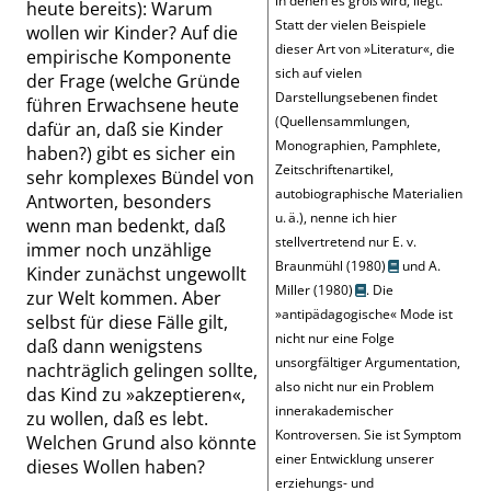
in denen es groß wird, liegt.
heute bereits): Warum
Statt der vielen Beispiele
wollen wir Kinder? Auf die
dieser Art von
»
Literatur
«
, die
empirische Komponente
sich auf vielen
der Frage (welche Gründe
Darstellungsebenen findet
führen Erwachsene heute
(Quellensammlungen,
dafür an, daß sie Kinder
Monographien, Pamphlete,
haben?) gibt es sicher ein
Zeitschriftenartikel,
sehr komplexes Bündel von
autobiographische Materialien
Antworten, besonders
u. ä.), nenne ich hier
wenn man bedenkt, daß
stellvertretend nur
E. v.
immer noch unzählige
Braunmühl (1980)
und
A.
Kinder zunächst ungewollt
Miller (1980)
. Die
zur Welt kommen. Aber
»
antipädagogische
«
Mode ist
selbst für diese Fälle gilt,
nicht nur eine Folge
daß dann wenigstens
unsorgfältiger Argumentation,
nachträglich gelingen sollte,
also nicht nur ein Problem
das Kind zu
»
akzeptieren
«
,
innerakademischer
zu wollen, daß es lebt.
Kontroversen. Sie ist Symptom
Welchen Grund also könnte
einer Entwicklung unserer
dieses Wollen haben?
erziehungs- und