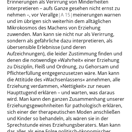
Erinnerungen als Verirrung von Minderheiten
interpretieren – aufs Ganze gesehen nicht ernst zu
nehmen –, vor Verallge
|
A
15|
meinerungen warnen
und im übrigen sich weiterhin dem alltäglichen
Mikrokosmos des Machens von Erziehung
zuwenden. Man kann sie nicht nur als Verirrung,
sondern als gefährliche dazu interpretieren, als
übersensible Erlebnisse (und deren
Aufzeichnungen), die leider Zustimmung finden und
denen die notwendige
»
Wahrheit
«
einer Erziehung
zu Disziplin, Fleiß und Ordnung, zu Gehorsam und
Pflichterfüllung entgegenzusetzen wäre. Man kann
die Attitüde des
»
Wachsenlassens
«
annehmen, alle
Erziehung verdammen,
»
Nettigkeit
«
zur neuen
Haupttugend erklären – und warten, was daraus
wird. Man kann den ganzen Zusammenhang unserer
Erziehungsgewohnheiten für pathologisch erklären,
sich einer der therapeutischen Moden anschließen
und Kinder so behandeln, als wären sie in der
Sprechstunde eines Erziehungsberaters. Man kann
das alles als eine Folge politisch-ökonomischer