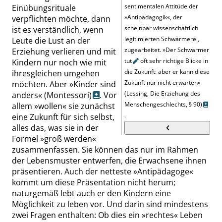
sentimentalen Attitüde der
Einübungsrituale
»
Antipädagogik
«
, der
verpflichten möchte, dann
scheinbar wissenschaftlich
ist es verständlich, wenn
legitimierten Schwärmerei,
Leute die Lust an der
zugearbeitet.
»
Der Schwärmer
Erziehung verlieren und mit
tut
oft sehr richtige Blicke in
Kindern nur noch wie mit
die Zukunft: aber er kann diese
ihresgleichen umgehen
Zukunft nur nicht erwarten
«
möchten. Aber
»
Kinder sind
(Lessing, Die Erziehung des
anders
«
(Montessori)
. Vor
Menschengeschlechts,
§ 90
)
allem
»
wollen
«
sie zunächst
.
eine Zukunft für sich selbst,
alles das, was sie in der
Formel
»
groß werden
«
zusammenfassen. Sie können das nur im Rahmen
der Lebensmuster entwerfen, die Erwachsene ihnen
präsentieren. Auch der netteste
»
Antipädagoge
«
kommt um diese Präsentation nicht herum;
naturgemäß lebt auch er den Kindern eine
Möglichkeit zu leben vor. Und darin sind mindestens
zwei Fragen enthalten: Ob dies ein
»
rechtes
«
Leben