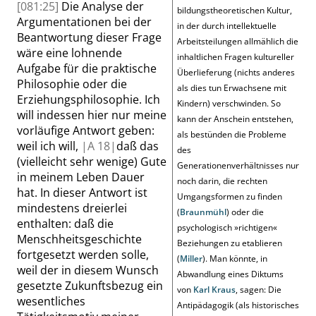
[081:25]
Die Analyse der
bildungstheoretischen Kultur,
Argumentationen bei der
in der durch intellektuelle
Beantwortung dieser Frage
Arbeitsteilungen allmählich die
wäre eine lohnende
inhaltlichen Fragen kultureller
Aufgabe für die praktische
Überlieferung (nichts anderes
Philosophie oder die
als dies tun Erwachsene mit
Erziehungsphilosophie. Ich
Kindern) verschwinden. So
will indessen hier nur meine
kann der Anschein entstehen,
vorläufige Antwort geben:
als bestünden die Probleme
weil ich will,
|
A
18|
daß das
des
(vielleicht sehr wenige) Gute
Generationenverhältnisses nur
in meinem Leben Dauer
noch darin, die rechten
hat. In dieser Antwort ist
Umgangsformen zu finden
mindestens dreierlei
(
Braunmühl
) oder die
enthalten: daß die
psychologisch
»
richtigen
«
Menschheitsgeschichte
Beziehungen zu etablieren
fortgesetzt werden solle,
(
Miller
). Man könnte, in
weil der in diesem Wunsch
Abwandlung eines Diktums
gesetzte Zukunftsbezug ein
von
Karl Kraus
, sagen: Die
wesentliches
Antipädagogik (als historisches