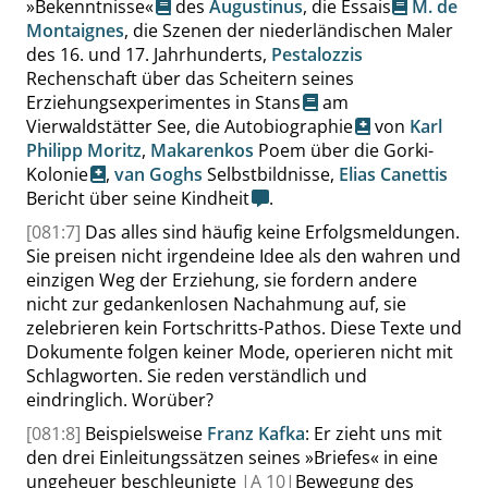
»
Bekenntnisse
«
des
Augustinus
, die
Essais
M. de
Montaignes
, die Szenen der niederländischen Maler
des 16. und 17. Jahrhunderts,
Pestalozzis
Rechenschaft über das Scheitern seines
Erziehungsexperimentes in Stans
am
Vierwaldstätter See, die
Autobiographie
von
Karl
Philipp Moritz
,
Makarenkos
Poem über die Gorki-
Kolonie
,
van Goghs
Selbstbildnisse,
Elias Canettis
Bericht über seine Kindheit
.
[081:7]
Das alles sind häufig keine Erfolgsmeldungen.
Sie preisen nicht irgendeine Idee als den wahren und
einzigen Weg der Erziehung, sie fordern andere
nicht zur gedankenlosen Nachahmung auf, sie
zelebrieren kein Fortschritts-Pathos. Diese Texte und
Dokumente folgen keiner Mode, operieren nicht mit
Schlagworten. Sie reden verständlich und
eindringlich. Worüber?
[081:8]
Beispielsweise
Franz Kafka
: Er zieht uns mit
den drei Einleitungssätzen seines
»
Briefes
«
in eine
ungeheuer beschleunigte
|
A
10|
Bewegung des