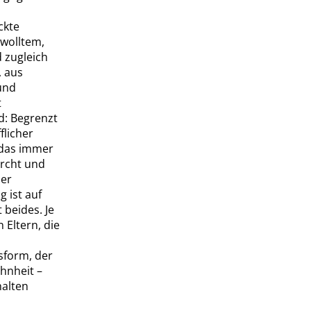
ckte
wolltem,
 zugleich
 aus
und
t
: Begrenzt
flicher
 das immer
urcht und
der
 ist auf
 beides. Je
 Eltern, die
nsform, der
hnheit –
halten