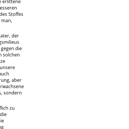
 erlittene
Besseren
des Stoffes
t man,
Vater, der
gsmilieus
 gegen die
em solchen
nze
 unsere
auch
rung, aber
Erwachsene
s, sondern
lich zu
 die
ie
ng