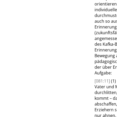
orientieren
individuell
durchmuster
auch so au
Erinnerung
(zukunftsfä
angemessen
des
Kafka-B
Erinnerung
Bewegung a
pädagogisch
der über Er
Aufgabe:
[081:11]
(1
Vater und M
durchlitten
kommt – da
abschaffen,
Erziehern 
nur ahnen,