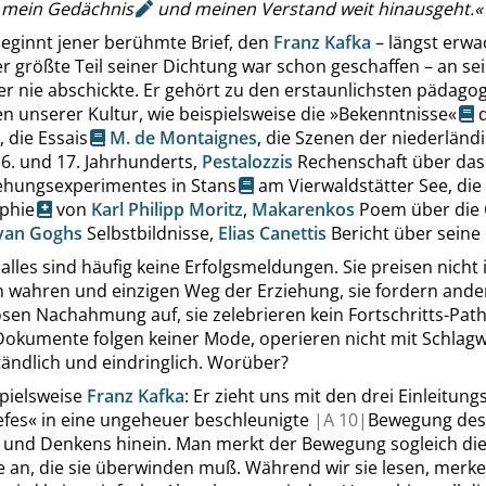
r mein
Gedächnis
und meinen Verstand weit hinausgeht.
«
eginnt jener berühmte Brief, den
Franz Kafka
– längst erwa
der größte Teil seiner Dichtung war schon geschaffen – an se
er nie abschickte. Er gehört zu den erstaunlichsten pädago
 unserer Kultur, wie beispielsweise die
»
Bekenntnisse
«
d
, die
Essais
M. de Montaignes
, die Szenen der niederländ
6. und 17. Jahrhunderts,
Pestalozzis
Rechenschaft über das
ehungsexperimentes in Stans
am Vierwaldstätter See, die
phie
von
Karl Philipp Moritz
,
Makarenkos
Poem über die 
van Goghs
Selbstbildnisse,
Elias Canettis
Bericht über seine 
alles sind häufig keine Erfolgsmeldungen. Sie preisen nicht
n wahren und einzigen Weg der Erziehung, sie fordern ander
sen Nachahmung auf, sie zelebrieren kein Fortschritts-Path
Dokumente folgen keiner Mode, operieren nicht mit Schlagw
tändlich und eindringlich. Worüber?
pielsweise
Franz Kafka
: Er zieht uns mit den drei Einleitun
efes
«
in eine ungeheuer beschleunigte
|
A
10|
Bewegung des
s und Denkens hinein. Man merkt der Bewegung sogleich di
e an, die sie überwinden muß. Während wir sie lesen, merke