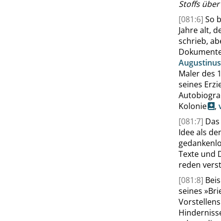
Stoffs übe
[081:6]
So b
Jahre alt, 
schrieb, ab
Dokumenten
Augustinus
Maler des 1
seines
Erzi
Autobiogra
Kolonie
,
[081:7]
Das 
Idee als de
gedankenlo
Texte und 
reden vers
[081:8]
Beis
seines
»
Bri
Vorstellen
Hinderniss