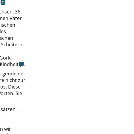
chsen, 36
inen Vater
gischen
es
ischen
 Scheitern
Gorki-
Kindheit
.
 irgendeine
e nicht zur
os. Diese
orten. Sie
gssätzen
e
n wir