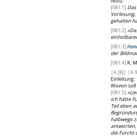
Notiz
[081:1]
Das 
Vorlesung,
gehalten h
[081:2]
»
Das
einholbare
[081:3]
Han
der Bildmat
[081:4]
K. M
|
A
[8]|
|
A
9
Einleitung:
Wovon soll 
[081:5]
»
Lie
ich hätte F
Teil eben a
Begründung 
halbwegs z
antworten, 
die Furcht