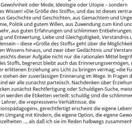
e Gewohnheit oder Mode, Ideologie oder Utopie – sondern
ges Wissen!
»
Die Größe des Stoffs
«
, und das ist dieses vertra
s Geschichte und Geschichten, aus Gemachtem und Unge
ie, Politik und gutem Willen, aus Zuwendung zum Kind und
ehr, aus guten Erfahrungen und schlimmen Entbehrungen,
 und Entwertung, Liebe und Gleichgültigkeit, Verständnis 
ensein – diese
»
Größe des Stoffs
«
geht über die Möglichkei
gen Wissens hinaus, und zwar über Gedächtnis
und
Verstand
esichts dieser Aufgabe nicht nur die rationalen Mittel begrif
des Stoffs, begrenzt bleibt auch das Erinnerungsvermögen,
r erlittenen Erziehung ans Licht zu bringen vermag;
»
die F
«
stehen der zuverlässigen Erinnerung im Wege. In Fragen 
ind wir alle zunächst parteiisch. Nachdenken über Erziehung
cken zunächst Rechtfertigung oder Schuldigen-Suche, meist
on werden die Etiketten verteilt: schuldig sind die schlimmen
 Lehrer, die
»
repressiven
«
Verhältnisse, die
tionspädagogen
«
, gerechtfertigt erscheint die eigene Lebe
 im Umgang mit Kindern, die eigene Option, die eigene Gewo
inzelheiten …, als daß ich sie im Reden halbwegs zusammen