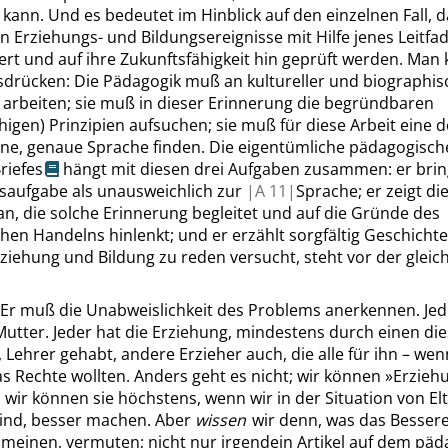
 kann. Und es bedeutet im Hinblick auf den einzelnen Fall, d
en Erziehungs- und Bildungsereignisse mit Hilfe jenes Leitfa
t und auf ihre Zukunftsfähigkeit hin geprüft werden. Man 
sdrücken: Die Pädagogik muß an kultureller und biographis
 arbeiten; sie muß in dieser Erinnerung die begründbaren
higen) Prinzipien aufsuchen; sie muß für diese Arbeit eine 
e, genaue Sprache finden. Die eigentümliche pädagogische
riefes
hängt mit diesen drei Aufgaben zusammen: er brin
saufgabe als unausweichlich zur
|
A
11|
Sprache; er zeigt die
n, die solche Erinnerung begleitet und auf die Gründe des
en Handelns hinlenkt; und er erzählt sorgfältig Geschichten
ziehung und Bildung zu reden versucht, steht vor der gleic
) Er muß die Unabweislichkeit des Problems anerkennen. Jed
utter. Jeder hat die Erziehung, mindestens durch einen die
, Lehrer gehabt, andere Erzieher auch, die alle für ihn – we
s Rechte wollten. Anders geht es nicht; wir können
»
Erzieh
 wir können sie höchstens, wenn wir in der Situation von El
sind, besser machen. Aber
wissen
wir denn, was das Bessere 
 meinen, vermuten; nicht nur irgendein Artikel auf dem pä