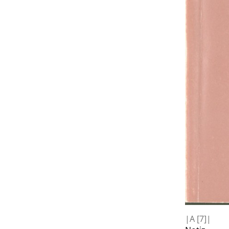
|
A
[7]|