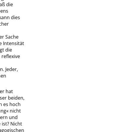
aß die
dens
kann dies
cher
der Sache
 Intensität
gt die
 reflexive
. Jeder,
hen
er hat
ser beiden,
nn es hoch
ung
«
nicht
tern und
ist? Nicht
dagogischen