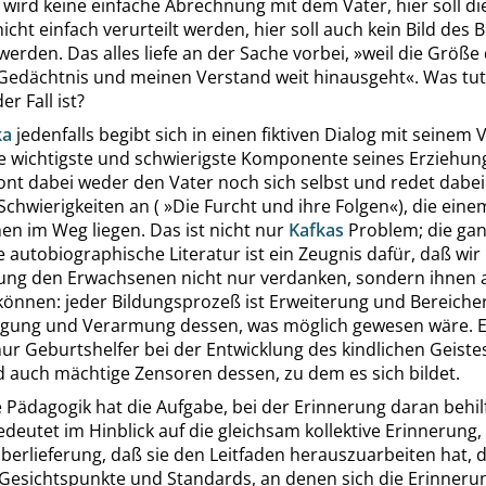
 wird keine einfache Abrechnung mit dem Vater, hier soll die
icht einfach verurteilt werden, hier soll auch kein Bild des 
erden. Das alles liefe an der Sache vorbei,
»
weil die Größe 
Gedächtnis und meinen Verstand weit hinausgeht
«
. Was tu
r Fall ist?
ka
jedenfalls begibt sich in einen fiktiven Dialog mit seinem 
ie wichtigste und schwierigste Komponente seines Erziehun
ont dabei weder den Vater noch sich selbst und redet dabei
Schwierigkeiten an (
»
Die Furcht und ihre Folgen
«
), die ein
n im Weg liegen. Das ist nicht nur
Kafkas
Problem; die ga
e autobiographische Literatur ist ein Zeugnis dafür, daß wir
dung den Erwachsenen nicht nur verdanken, sondern ihnen 
können: jeder Bildungsprozeß ist Erweiterung und Bereiche
gung und Verarmung dessen, was möglich gewesen wäre. 
nur Geburtshelfer bei der Entwicklung des kindlichen Geiste
d auch mächtige Zensoren dessen, zu dem es sich bildet.
 Pädagogik hat die Aufgabe, bei der Erinnerung daran behilf
edeutet im Hinblick auf die gleichsam kollektive Erinnerung,
Überlieferung, daß sie den Leitfaden herauszuarbeiten hat, d
 Gesichtspunkte und Standards, an denen sich die Erinneru