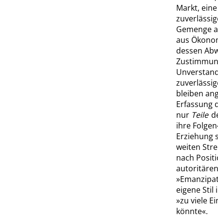
Markt, ein
zuverlässi
Gemenge au
aus Ökonom
dessen Abw
Zustimmung
Unverstand
zuverlässi
bleiben ang
Erfassung 
nur
Teile
de
ihre Folgen
Erziehung s
weiten Stre
nach Positi
autoritären
»
Emanzipa
eigene Stil
»
zu viele E
könnte
«
.