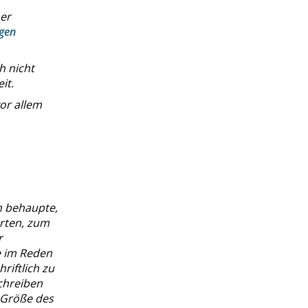
ner
ngen
h nicht
it.
or allem
ch behaupte,
orten, zum
r
e im Reden
riftlich zu
Schreiben
 Größe des