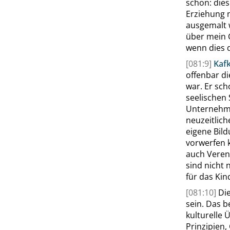
schon: dies
Erziehung n
ausgemalt w
über mein 
wenn dies de
[081:9]
Kaf
offenbar d
war. Er sch
seelischen 
Unternehme
neuzeitlich
eigene Bil
vorwerfen 
auch Veren
sind nicht 
für das Kin
[081:10]
Die
sein. Das b
kulturelle 
Prinzipien,