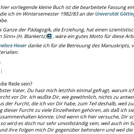
hier vorliegende kleine Buch ist die bearbeitete Fassung ei
 die ich im Wintersemester 1982/83 an der
Universität Götti
abe.
 Ganze der Pädagogik, die Erziehung, hat einen szientistisc
n Sinn
«
(H. Blankertz)
, wäre ein gutes Motto für diese Arbe
nelore Heuer
danke ich für die Betreuung des Manuskripts, v
erialien.
.
|
die Rede sein?
bster Vater, Du hast mich letzthin einmal gefragt, warum i
urcht vor Dir. Ich wußte Dir, wie gewöhnlich, nichts zu antw
us der Furcht, die ich vor Dir habe, zum Teil deshalb, weil zu
dieser Furcht zu viele Einzelheiten gehören, als daß ich si
usammenhalten könnte. Und wenn ich hier versuche, Dir sch
so wird es doch nur sehr unvollständig sein, weil auch im 
 und ihre Folgen mich Dir gegenüber behindern und weil die