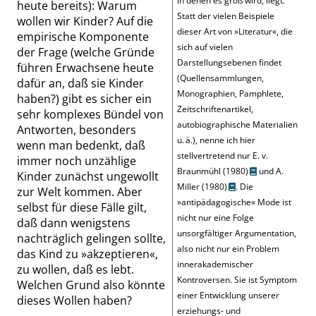
in denen es groß wird, liegt.
heute bereits): Warum
Statt der vielen Beispiele
wollen wir Kinder? Auf die
dieser Art von
»
Literatur
«
, die
empirische Komponente
sich auf vielen
der Frage (welche Gründe
Darstellungsebenen findet
führen Erwachsene heute
(Quellensammlungen,
dafür an, daß sie Kinder
Monographien, Pamphlete,
haben?) gibt es sicher ein
Zeitschriftenartikel,
sehr komplexes Bündel von
autobiographische Materialien
Antworten, besonders
u. ä.), nenne ich hier
wenn man bedenkt, daß
stellvertretend nur
E. v.
immer noch unzählige
Braunmühl (1980)
und
A.
Kinder zunächst ungewollt
Miller (1980)
. Die
zur Welt kommen. Aber
»
antipädagogische
«
Mode ist
selbst für diese Fälle gilt,
nicht nur eine Folge
daß dann wenigstens
unsorgfältiger Argumentation,
nachträglich gelingen sollte,
also nicht nur ein Problem
das Kind zu
»
akzeptieren
«
,
innerakademischer
zu wollen, daß es lebt.
Kontroversen. Sie ist Symptom
Welchen Grund also könnte
einer Entwicklung unserer
dieses Wollen haben?
erziehungs- und