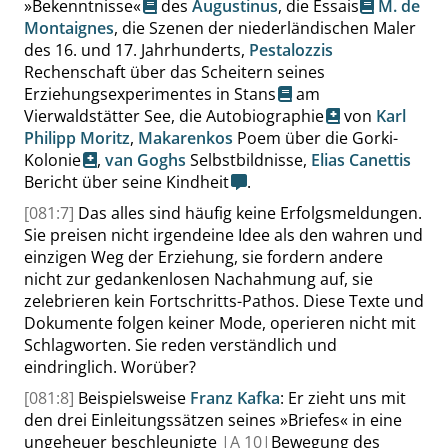
»
Bekenntnisse
«
des
Augustinus
, die
Essais
M. de
Montaignes
, die Szenen der niederländischen Maler
des 16. und 17. Jahrhunderts,
Pestalozzis
Rechenschaft über das Scheitern seines
Erziehungsexperimentes in Stans
am
Vierwaldstätter See, die
Autobiographie
von
Karl
Philipp Moritz
,
Makarenkos
Poem über die Gorki-
Kolonie
,
van Goghs
Selbstbildnisse,
Elias Canettis
Bericht über seine Kindheit
.
[081:7]
Das alles sind häufig keine Erfolgsmeldungen.
Sie preisen nicht irgendeine Idee als den wahren und
einzigen Weg der Erziehung, sie fordern andere
nicht zur gedankenlosen Nachahmung auf, sie
zelebrieren kein Fortschritts-Pathos. Diese Texte und
Dokumente folgen keiner Mode, operieren nicht mit
Schlagworten. Sie reden verständlich und
eindringlich. Worüber?
[081:8]
Beispielsweise
Franz Kafka
: Er zieht uns mit
den drei Einleitungssätzen seines
»
Briefes
«
in eine
ungeheuer beschleunigte
|
A
10|
Bewegung des