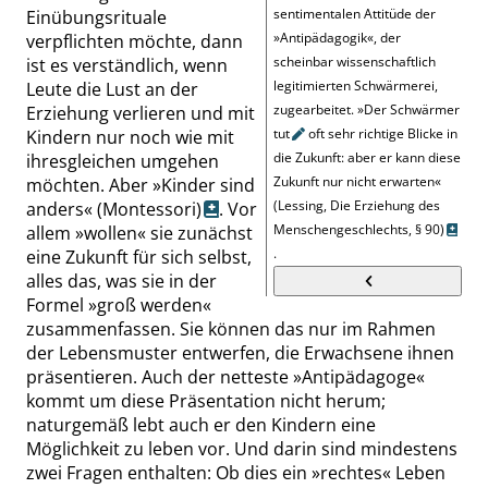
sentimentalen Attitüde der
Einübungsrituale
»
Antipädagogik
«
, der
verpflichten möchte, dann
scheinbar wissenschaftlich
ist es verständlich, wenn
legitimierten Schwärmerei,
Leute die Lust an der
zugearbeitet.
»
Der Schwärmer
Erziehung verlieren und mit
tut
oft sehr richtige Blicke in
Kindern nur noch wie mit
die Zukunft: aber er kann diese
ihresgleichen umgehen
Zukunft nur nicht erwarten
«
möchten. Aber
»
Kinder sind
(Lessing, Die Erziehung des
anders
«
(Montessori)
. Vor
Menschengeschlechts,
§ 90
)
allem
»
wollen
«
sie zunächst
.
eine Zukunft für sich selbst,
alles das, was sie in der
Formel
»
groß werden
«
zusammenfassen. Sie können das nur im Rahmen
der Lebensmuster entwerfen, die Erwachsene ihnen
präsentieren. Auch der netteste
»
Antipädagoge
«
kommt um diese Präsentation nicht herum;
naturgemäß lebt auch er den Kindern eine
Möglichkeit zu leben vor. Und darin sind mindestens
zwei Fragen enthalten: Ob dies ein
»
rechtes
«
Leben