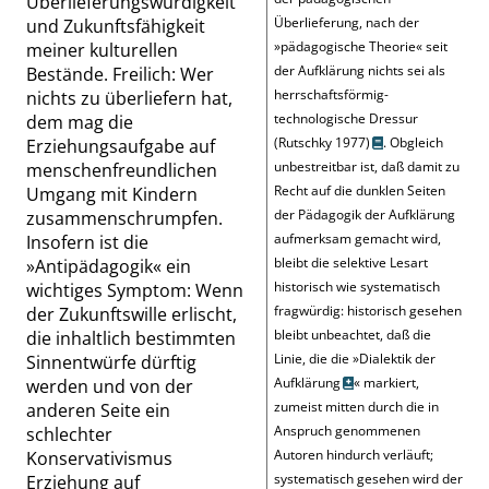
Überlieferungswürdigkeit
Überlieferung, nach der
und Zukunftsfähigkeit
»
pädagogische Theorie
«
seit
meiner kulturellen
der Aufklärung nichts sei als
Bestände. Freilich: Wer
herrschaftsförmig-
nichts zu überliefern hat,
technologische Dressur
dem mag die
(Rutschky 1977)
. Obgleich
Erziehungsaufgabe auf
unbestreitbar ist, daß damit zu
menschenfreundlichen
Recht auf die dunklen Seiten
Umgang mit Kindern
der Pädagogik der Aufklärung
zusammenschrumpfen.
aufmerksam gemacht wird,
Insofern ist die
bleibt die selektive Lesart
»
Antipädagogik
«
ein
historisch wie systematisch
wichtiges Symptom: Wenn
fragwürdig: historisch gesehen
der Zukunftswille erlischt,
bleibt unbeachtet, daß die
die inhaltlich bestimmten
Linie, die die
»
Dialektik der
Sinnentwürfe dürftig
Aufklärung
«
markiert,
werden und von der
zumeist mitten durch die in
anderen Seite ein
Anspruch genommenen
schlechter
Autoren hindurch verläuft;
Konservativismus
systematisch gesehen wird der
Erziehung auf