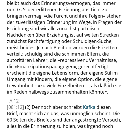
bleibt auch das Erinnerungsvermögen, das immer
nur
Teile
der erlittenen Erziehung ans Licht zu
bringen vermag;
»
die Furcht und ihre Folgen
«
stehen
der zuverlässigen Erinnerung im Wege. In Fragen der
Erziehung sind wir alle zunächst parteiisch.
Nachdenken über Erziehung ist auf weiten Strecken
zunächst Rechtfertigung oder Schuldigen-Suche,
meist beides. Je nach Position werden die Etiketten
verteilt: schuldig sind die schlimmen Eltern, die
autoritären Lehrer, die
»
repressiven
«
Verhältnisse,
die
»
Emanzipationspädagogen
«
, gerechtfertigt
erscheint die eigene Lebensform, der eigene Stil im
Umgang mit Kindern, die eigene Option, die eigene
Gewohnheit –
»
zu viele Einzelheiten …, als daß ich sie
im Reden halbwegs zusammenhalten könnte
«
.
|
A
12|
[081:12]
(2) Dennoch aber schreibt
Kafka
diesen
Brief, macht sich an das, was unmöglich scheint. Die
60 Seiten des Briefes sind der angestrengte Versuch,
alles in die Erinnerung zu holen, was irgend noch