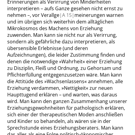
Erinnerungen als Verirrung von Minderheiten
interpretieren – aufs Ganze gesehen nicht ernst zu
nehmen –, vor Verallge
|
A
15|
meinerungen warnen
und im übrigen sich weiterhin dem alltäglichen
Mikrokosmos des Machens von Erziehung
zuwenden. Man kann sie nicht nur als Verirrung,
sondern als gefährliche dazu interpretieren, als
übersensible Erlebnisse (und deren
Aufzeichnungen), die leider Zustimmung finden und
denen die notwendige
»
Wahrheit
«
einer Erziehung
zu Disziplin, Fleiß und Ordnung, zu Gehorsam und
Pflichterfüllung entgegenzusetzen wäre. Man kann
die Attitüde des
»
Wachsenlassens
«
annehmen, alle
Erziehung verdammen,
»
Nettigkeit
«
zur neuen
Haupttugend erklären – und warten, was daraus
wird. Man kann den ganzen Zusammenhang unserer
Erziehungsgewohnheiten für pathologisch erklären,
sich einer der therapeutischen Moden anschließen
und Kinder so behandeln, als wären sie in der
Sprechstunde eines Erziehungsberaters. Man kann
das alles als eine Folge politisch-ökonomischer