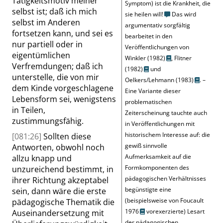
Tätigkeitsmotiv meiner
Symptom) ist die Krankheit, die
selbst ist; daß ich mich
sie heilen will!
Das wird
selbst im Anderen
argumentativ sorgfältig
fortsetzen kann, und sei es
bearbeitet in den
nur partiell oder in
Veröffentlichungen von
eigentümlichen
Winkler (1982)
,
Flitner
Verfremdungen; daß ich
(1982)
und
unterstelle, die von mir
Oelkers/Lehmann (1983)
. –
dem Kinde vorgeschlagene
Eine Variante dieser
Lebensform sei, wenigstens
problematischen
in Teilen,
Zeiterscheinung tauchte auch
zustimmungsfähig.
in Veröffentlichungen mit
historischem Interesse auf: die
[081:26]
Sollten diese
gewiß sinnvolle
Antworten, obwohl noch
Aufmerksamkeit auf die
allzu knapp und
Formkomponenten des
unzureichend bestimmt, in
pädagogischen Verhältnisses
ihrer Richtung akzeptabel
begünstigte eine
sein, dann wäre die erste
(beispielsweise von
Foucault
pädagogische Thematik die
1976
vorexerzierte) Lesart
Auseinandersetzung mit
der pädagogischen