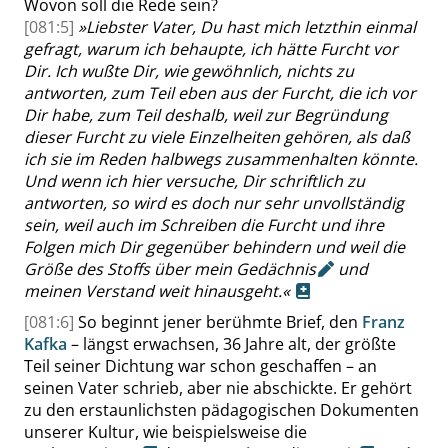
Wovon soll die Rede sein?
[081:5]
»
Liebster Vater, Du hast mich letzthin einmal
gefragt, warum ich behaupte, ich hätte Furcht vor
Dir. Ich wußte Dir, wie gewöhnlich, nichts zu
antworten, zum Teil eben aus der Furcht, die ich vor
Dir habe, zum Teil deshalb, weil zur Begründung
dieser Furcht zu viele Einzelheiten gehören, als daß
ich sie im Reden halbwegs zusammenhalten könnte.
Und wenn ich hier versuche, Dir schriftlich zu
antworten, so wird es doch nur sehr unvollständig
sein, weil auch im Schreiben die Furcht und ihre
Folgen mich Dir gegenüber behindern und weil die
Größe des Stoffs über mein
Gedächnis
und
meinen Verstand weit hinausgeht.
«
[081:6]
So beginnt jener berühmte Brief, den
Franz
Kafka
– längst erwachsen, 36 Jahre alt, der größte
Teil seiner Dichtung war schon geschaffen – an
seinen Vater schrieb, aber nie abschickte. Er gehört
zu den erstaunlichsten pädagogischen Dokumenten
unserer Kultur, wie beispielsweise die