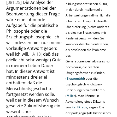
[081:25]
Die Analyse der
bildungstheoretischen Kultur,
Argumentationen bei der
in der durch intellektuelle
Beantwortung dieser Frage
Arbeitsteilungen allmählich die
wäre eine lohnende
inhaltlichen Fragen kultureller
Aufgabe für die praktische
Überlieferung (nichts anderes
Philosophie oder die
als dies tun Erwachsene mit
Erziehungsphilosophie. Ich
Kindern) verschwinden. So
will indessen hier nur meine
kann der Anschein entstehen,
vorläufige Antwort geben:
als bestünden die Probleme
weil ich will,
|
A
18|
daß das
des
(vielleicht sehr wenige) Gute
Generationenverhältnisses nur
in meinem Leben Dauer
noch darin, die rechten
hat. In dieser Antwort ist
Umgangsformen zu finden
mindestens dreierlei
(
Braunmühl
) oder die
enthalten: daß die
psychologisch
»
richtigen
«
Menschheitsgeschichte
Beziehungen zu etablieren
fortgesetzt werden solle,
(
Miller
). Man könnte, in
weil der in diesem Wunsch
Abwandlung eines Diktums
gesetzte Zukunftsbezug ein
von
Karl Kraus
, sagen: Die
wesentliches
Antipädagogik (als historisches