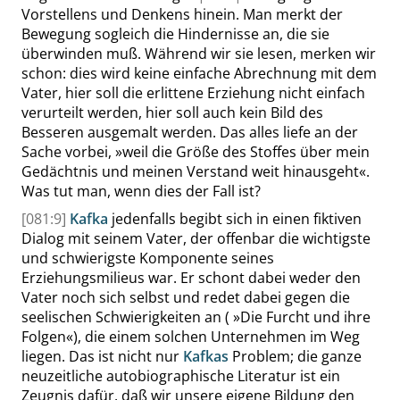
Vorstellens und Denkens hinein. Man merkt der
Bewegung sogleich die Hindernisse an, die sie
überwinden muß. Während wir sie lesen, merken wir
schon: dies wird keine einfache Abrechnung mit dem
Vater, hier soll die erlittene Erziehung nicht einfach
verurteilt werden, hier soll auch kein Bild des
Besseren ausgemalt werden. Das alles liefe an der
Sache vorbei,
»
weil die Größe des Stoffes über mein
Gedächtnis und meinen Verstand weit hinausgeht
«
.
Was tut man, wenn dies der Fall ist?
[081:9]
Kafka
jedenfalls begibt sich in einen fiktiven
Dialog mit seinem Vater, der offenbar die wichtigste
und schwierigste Komponente seines
Erziehungsmilieus war. Er schont dabei weder den
Vater noch sich selbst und redet dabei gegen die
seelischen Schwierigkeiten an (
»
Die Furcht und ihre
Folgen
«
), die einem solchen Unternehmen im Weg
liegen. Das ist nicht nur
Kafkas
Problem; die ganze
neuzeitliche autobiographische Literatur ist ein
Zeugnis dafür, daß wir unsere eigene Bildung den