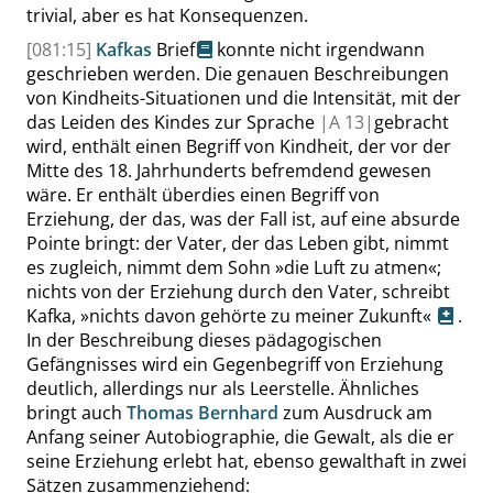
trivial, aber es hat Konsequenzen.
[081:15]
Kafkas
Brief
konnte nicht irgendwann
geschrieben werden. Die genauen Beschreibungen
von Kindheits-Situationen und die Intensität, mit der
das Leiden des Kindes zur Sprache
|
A
13|
gebracht
wird, enthält einen Begriff von Kindheit, der vor der
Mitte des 18. Jahrhunderts befremdend gewesen
wäre. Er enthält überdies einen Begriff von
Erziehung, der das, was der Fall ist, auf eine absurde
Pointe bringt: der Vater, der das Leben gibt, nimmt
es zugleich, nimmt dem Sohn
»
die Luft zu atmen
«
;
nichts von der Erziehung durch den Vater, schreibt
Kafka,
»
nichts davon gehörte zu meiner Zukunft
«
.
In der Beschreibung dieses pädagogischen
Gefängnisses wird ein Gegenbegriff von Erziehung
deutlich, allerdings nur als Leerstelle. Ähnliches
bringt auch
Thomas Bernhard
zum Ausdruck am
Anfang seiner Autobiographie, die Gewalt, als die er
seine Erziehung erlebt hat, ebenso gewalthaft in zwei
Sätzen zusammenziehend: