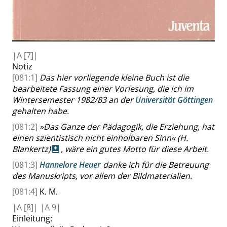
|
A
[7]|
Notiz
[081:1]
Das hier vorliegende kleine Buch ist die
bearbeitete Fassung einer Vorlesung, die ich im
Wintersemester 1982/83 an der
Universität Göttingen
gehalten habe.
[081:2]
»
Das Ganze der Pädagogik, die Erziehung, hat
einen szientistisch nicht einholbaren Sinn
«
(H.
Blankertz)
, wäre ein gutes Motto für diese Arbeit.
[081:3]
Hannelore Heuer
danke ich für die Betreuung
des Manuskripts, vor allem der Bildmaterialien.
[081:4]
K. M.
|
A
[8]|
|
A
9|
Einleitung: