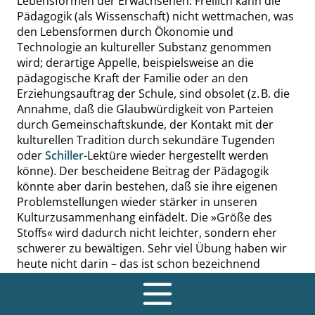
Lebensformen der Erwachsenen. Freilich kann die
Pädagogik (als Wissenschaft) nicht wettmachen, was
den Lebensformen durch Ökonomie und
Technologie an kultureller Substanz genommen
wird; derartige Appelle, beispielsweise an die
pädagogische Kraft der Familie oder an den
Erziehungsauftrag der Schule, sind obsolet (z. B. die
Annahme, daß die Glaubwürdigkeit von Parteien
durch Gemeinschaftskunde, der Kontakt mit der
kulturellen Tradition durch sekundäre Tugenden
oder
Schiller
-Lektüre wieder hergestellt werden
könne). Der bescheidene Beitrag der Pädagogik
könnte aber darin bestehen, daß sie ihre eigenen
Problemstellungen wieder stärker in unseren
Kulturzusammenhang einfädelt. Die
»
Größe des
Stoffs
«
wird dadurch nicht leichter, sondern eher
schwerer zu bewältigen. Sehr viel Übung haben wir
heute nicht darin – das ist schon bezeichnend
genug. Mein Beitrag ist deshalb
|
A
20|
auch kaum
mehr als die grobe Skizze für das, was
»
Allgemeine
Pädagogik
«
heute sein könnte.