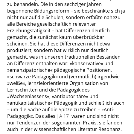
zu behandeln. Die in den sechziger Jahren
begonnene Bildungsreform – sie beschränkte sich ja
nicht nur auf die Schulen, sondern erfaßte nahezu
alle Bereiche gesellschaftlich relevanter
Erziehungstätigkeit – hat Differenzen deutlich
gemacht, die zunächst kaum überbrückbar
scheinen. Sie hat diese Differenzen nicht etwa
produziert, sondern hat wirklich nur deutlich
gemacht, was in unseren traditionellen Beständen
an Differenz enthalten war:
»
konservative
«
und
»
emanzipatorische
«
pädagogische Positionen,
»
schwarze Pädagogik
«
und (vermutlich) irgendwie
»
weiße
«
, lernzielorientierte Organisation von
Lernschritten und die Pädagogik des
»
Wachsenlassens
«
,
»
antiautoritäre
«
und
»
antikapitalistische
«
Pädagogik und schließlich auch
– um die Sache auf die Spitze zu treiben –
»
Anti-
Pädagogik
«
. Das alles
|
A
17|
waren und sind nicht
nur Tendenzen der sogenannten Praxis; sie fanden
auch in der wissenschaftlichen Literatur Resonanz.