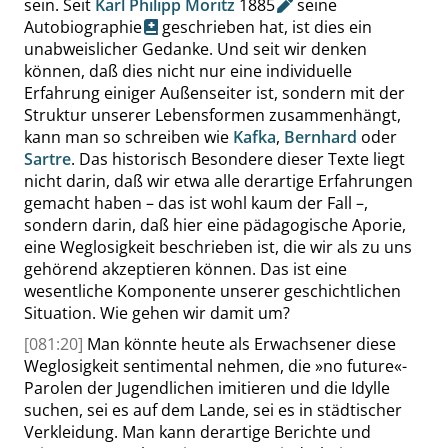
sein. Seit
Karl Philipp Moritz
1885
seine
Autobiographie
geschrieben hat, ist dies ein
unabweislicher Gedanke. Und seit wir denken
können, daß dies nicht nur eine individuelle
Erfahrung einiger Außenseiter ist, sondern mit der
Struktur unserer Lebensformen zusammenhängt,
kann man so schreiben wie
Kafka
,
Bernhard
oder
Sartre
. Das historisch Besondere dieser Texte liegt
nicht darin, daß wir etwa alle derartige Erfahrungen
gemacht haben – das ist wohl kaum der Fall –,
sondern darin, daß hier eine pädagogische Aporie,
eine Weglosigkeit beschrieben ist, die wir als zu uns
gehörend akzeptieren können. Das ist eine
wesentliche Komponente unserer geschichtlichen
Situation. Wie gehen wir damit um?
[081:20]
Man könnte heute als Erwachsener diese
Weglosigkeit sentimental nehmen, die
»
no future
«
-
Parolen der Jugendlichen imitieren und die Idylle
suchen, sei es auf dem Lande, sei es in städtischer
Verkleidung. Man kann derartige Berichte und