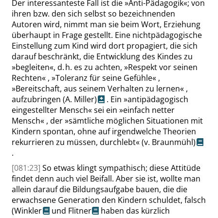
Der interessanteste Fall ist die
»
Anti-Pädagogik
«
; von
ihren bzw. den sich selbst so bezeichnenden
Autoren wird, nimmt man sie beim Wort, Erziehung
überhaupt in Frage gestellt. Eine nichtpädagogische
Einstellung zum Kind wird dort propagiert, die sich
darauf beschränkt, die Entwicklung des Kindes zu
»
begleiten
«
, d. h. es zu achten,
»
Respekt vor seinen
Rechten
«
,
»
Toleranz für seine Gefühle
«
,
»
Bereitschaft, aus seinem Verhalten zu lernen
«
,
aufzubringen
(
A. Miller)
. Ein
»
antipädagogisch
eingestellter Mensch
«
sei ein
»
einfach netter
Mensch
«
, der
»
sämtliche möglichen Situationen mit
Kindern spontan, ohne auf irgendwelche Theorien
rekurrieren zu müssen, durchlebt
«
(v. Braunmühl)
.
[081:23]
So etwas klingt sympathisch; diese Attitüde
findet denn auch viel Beifall. Aber sie ist, wollte man
allein darauf die Bildungsaufgabe bauen, die die
erwachsene Generation den Kindern schuldet, falsch
(
Winkler
und
Flitner
haben das kürzlich