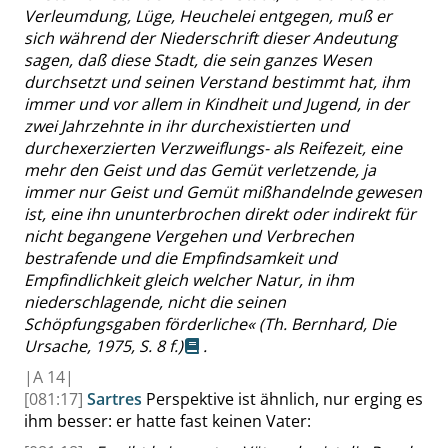
Verleumdung, Lüge, Heuchelei entgegen, muß er
sich während der Niederschrift dieser Andeutung
sagen, daß diese Stadt, die sein ganzes Wesen
durchsetzt und seinen Verstand bestimmt hat, ihm
immer und vor allem in Kindheit und Jugend, in der
zwei Jahrzehnte in ihr durchexistierten und
durchexerzierten Verzweiflungs- als Reifezeit, eine
mehr den Geist und das Gemüt verletzende, ja
immer nur Geist und Gemüt mißhandelnde gewesen
ist, eine ihn ununterbrochen direkt oder indirekt für
nicht begangene Vergehen und Verbrechen
bestrafende und die Empfindsamkeit und
Empfindlichkeit gleich welcher Natur, in ihm
niederschlagende, nicht die seinen
Schöpfungsgaben förderliche
«
(Th. Bernhard, Die
Ursache, 1975,
S. 8 f.
)
.
|
A
14|
[081:17]
Sartres
Perspektive ist ähnlich, nur erging es
ihm besser: er hatte fast keinen Vater: