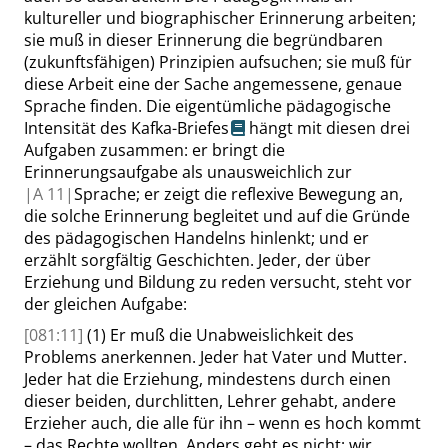
kultureller und biographischer Erinnerung arbeiten;
sie muß in dieser Erinnerung die begründbaren
(zukunftsfähigen) Prinzipien aufsuchen; sie muß für
diese Arbeit eine der Sache angemessene, genaue
Sprache finden. Die eigentümliche pädagogische
Intensität des
Kafka-Briefes
hängt mit diesen drei
Aufgaben zusammen: er bringt die
Erinnerungsaufgabe als unausweichlich zur
|
A
11|
Sprache; er zeigt die reflexive Bewegung an,
die solche Erinnerung begleitet und auf die Gründe
des pädagogischen Handelns hinlenkt; und er
erzählt sorgfältig Geschichten. Jeder, der über
Erziehung und Bildung zu reden versucht, steht vor
der gleichen Aufgabe:
[081:11]
(1) Er muß die Unabweislichkeit des
Problems anerkennen. Jeder hat Vater und Mutter.
Jeder hat die Erziehung, mindestens durch einen
dieser beiden, durchlitten, Lehrer gehabt, andere
Erzieher auch, die alle für ihn – wenn es hoch kommt
– das Rechte wollten. Anders geht es nicht; wir