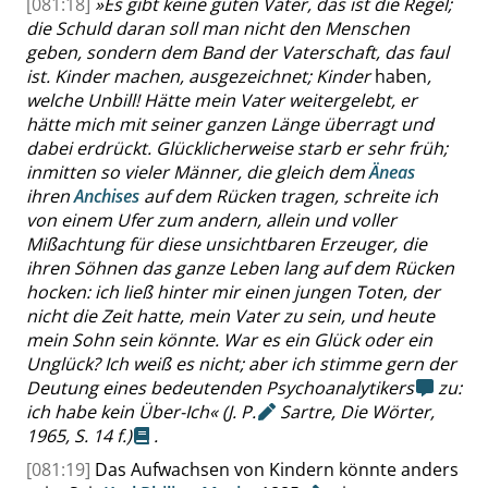
[081:18]
»
Es gibt keine guten Väter, das ist die Regel;
die Schuld daran soll man nicht den Menschen
geben, sondern dem Band der Vaterschaft, das faul
ist. Kinder machen, ausgezeichnet; Kinder
haben
,
welche Unbill! Hätte mein Vater weitergelebt, er
hätte mich mit seiner ganzen Länge überragt und
dabei erdrückt. Glücklicherweise starb er sehr früh;
inmitten so vieler Männer, die gleich dem
Äneas
ihren
Anchises
auf dem Rücken tragen, schreite ich
von einem Ufer zum andern, allein und voller
Mißachtung für diese unsichtbaren Erzeuger, die
ihren Söhnen das ganze Leben lang auf dem Rücken
hocken: ich ließ hinter mir einen jungen Toten, der
nicht die Zeit hatte, mein Vater zu sein, und heute
mein Sohn sein könnte. War es ein Glück oder ein
Unglück? Ich weiß es nicht; aber ich stimme gern der
Deutung eines bedeutenden Psychoanalytikers
zu:
ich habe kein Über-Ich
«
(
J. P.
Sartre, Die Wörter,
1965,
S. 14 f.
)
.
[081:19]
Das Aufwachsen von Kindern könnte anders