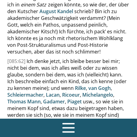
ich in
einem Satz
zeigen könnte, so wie der, der über
den Kutscher
August Kandel
schrieb? Bin ich zu
akademischer Geschwätzigkeit verdammt? (Mein
Gott, welch ein Pathos, unpassend peinlich,
akademischer Kitsch!) Ich fürchte, ich pack’ es nicht.
Ich könnte es ja noch mit rhetorischem Wohlklang
von Post-Strukturalismus und Post-Historie
versuchen, aber das ist noch schlimmer!
[085:62]
Ich denke jetzt, ich bleibe besser bei mir;
nicht bei dem, was ich alles weiß oder zu wissen
glaube, sondern bei dem, was ich (vielleicht) kann.
Ich beschreibe einfach ein Kind, das ich kenne (oder
zu kennen meine); und wenn
Rilke
,
van Gogh
,
Schleiermacher
,
Lacan
,
Ricoeur
,
Michelangelo
,
Thomas Mann
,
Gadamer
,
Piaget
usw., so wie sie in
meinem Kopf sind, etwas dazu beigetragen haben,
werden sie sich (so, wie sie in meinem Kopf sind)
schon melden. Aber wie fange ich an?
Anmerkung