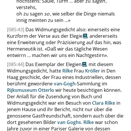
höchstens: Säule, Turm … aber zu
sagen
,
verstehs,
oh zu sagen
so
, wie selber die Dinge niemals
innig meinten zu sein …
»
[085:43]
Das Widmungsgedicht also: einerseits eine
Kurzform der Verse aus der
Elegie
, andererseits
eine Erweiterung oder Präzisierung auf das hin, was
Hermeneutik ist.
«
Daß wir das tägliche Wesen
entwirrn … machen wir uns ein Nachtgestirn
»
.
[085:44]
Das Exemplar der
Elegien
, mit diesem
Widmungsgedicht, hatte
Rilke
Frau
Kröller
in Den
Haag geschickt, der Frau eines Industriellen, dessen
berühmt gewordene
van-Gogh
-Sammlung im
Rijksmuseum Otterlo
wir heute besichtigen können.
Der Anlaß für die Zusendung von Buch und
Widmungsgedicht war ein Besuch von
Clara Rilke
in
jenem Hause und ihr Bericht, nicht nur über die
genossene Gastfreundschaft, sondern auch über die
dort gesehenen Bilder
van Goghs
.
Rilke
war schon
Jahre zuvor in einer Pariser Galerie von dessen