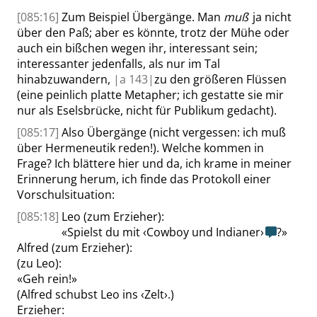
[085:16]
Zum Beispiel Übergänge. Man
muß
ja nicht
über den Paß; aber es könnte, trotz der Mühe oder
auch ein bißchen wegen ihr, interessant sein;
interessanter jedenfalls, als nur im Tal
hinabzuwandern,
|
a
143|
zu den größeren Flüssen
(eine peinlich platte Metapher; ich gestatte sie mir
nur als Eselsbrücke, nicht für Publikum gedacht).
[085:17]
Also Übergänge (nicht vergessen: ich muß
über Hermeneutik reden!). Welche kommen in
Frage? Ich blättere hier und da, ich krame in meiner
Erinnerung herum, ich finde das Protokoll einer
Vorschulsituation:
[085:18]
Leo
(zum Erzieher):
«
Spielst du mit
‹
Cowboy und Indianer
›
?
»
Alfred
(zum Erzieher):
(zu
Leo
):
«
Geh rein!
»
(
Alfred
schubst
Leo
ins
‹
Zelt
›
.)
Erzieher
: