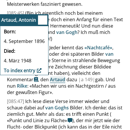
Meisterwerken fasziniert gewesen.
[085:45]
(Bin ich eigentlich noch bei meinem
Problem? Ich suche doch einen Anfang für einen Text
Artaud, Antonin
über pädagogische Hermeneutik! Und nun diese
Born
Details über
Rilke
und
van Gogh
? Ich muß mich
zusammennehmen!)
4. September 1896
[085:46]
Nun denn: Jeder kennt das
«
Nachtcafé
»
,
Died
wohl auch die zwei oder drei späteren Bilder
van
Goghs
, in denen die Sterne in strahlende Bewegung
4. März 1948
geraten (eine frühere Zeichnung dieser Bildidee
To index entry
könnte
Rilke
gekannt haben), vielleicht den
Kommentar
, den
Artaud
dazu
|
a
149|
gab. Und
nun
Rilke
:
«
Machen wir uns ein Nachtgestirn / aus
der gewußten Figur
»
.
[085:47]
Ich lese diese Verse immer wieder und
schaue dabei auf
van Goghs
Bilder. Ich denke: das ist
ziemlich gut. Mehr als das: es trifft einen Punkt (
«
Punkt und Linie zu Fläche
»
), der mir jetzt wie der
Flucht- oder Blickpunkt (ich kann das in der Eile nicht