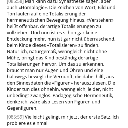
[085:58]
Man kann dazu Synästhesie sagen, aber
auch
«
Homologie
»
. Die Zeichen von Wort, Bild und
Ton laufen auf eine Totalisierung der
hermeneutischen Bewegung hinaus.
«
Verstehen
»
heißt offenbar, derartige Totalisierungen zu
vollziehen. Und nun ist es schon gar keine
Entdeckung mehr, nun ist gar nicht überraschend,
beim Kinde dieses
«
Totalisieren
»
zu finden.
Natürlich, naturgemäß, wenngleich nicht ohne
Mühe, bringt das Kind beständig derartige
Totalisierungen hervor. Um das zu erkennen,
braucht man nur Augen und Ohren und eine
halbwegs bewegliche Vernunft, die dabei hilft, aus
den Sinnesdaten die
«
Figuren
»
herauszulesen. Die
Kinder tun dies ohnehin, wenngleich, leider, nicht
unbedingt zwanglos. Pädagogische Hermeneutik,
denke ich, wäre also Lesen von Figuren und
Gegenfiguren.
[085:59]
Vielleicht gelingt mir jetzt der erste Satz. Ich
probiere es einmal: