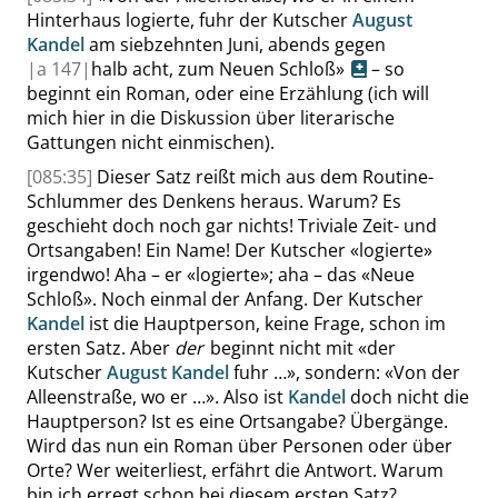
Hinterhaus logierte, fuhr der Kutscher
August
Kandel
am siebzehnten Juni, abends gegen
|
a
147|
halb acht, zum Neuen Schloß
»
– so
beginnt ein Roman, oder eine Erzählung (ich will
mich hier in die Diskussion über literarische
Gattungen nicht einmischen).
[085:35]
Dieser Satz reißt mich aus dem Routine-
Schlummer des Denkens heraus. Warum? Es
geschieht doch noch gar nichts! Triviale Zeit- und
Ortsangaben! Ein Name! Der Kutscher
«
logierte
»
irgendwo! Aha – er
«
logierte
»
; aha – das
«
Neue
Schloß
»
. Noch einmal der Anfang. Der Kutscher
Kandel
ist die Hauptperson, keine Frage, schon im
ersten Satz. Aber
der
beginnt nicht mit
«
der
Kutscher
August Kandel
fuhr …
»
, sondern:
«
Von der
Alleenstraße, wo er …
»
. Also ist
Kandel
doch nicht die
Hauptperson? Ist es eine Ortsangabe? Übergänge.
Wird das nun ein Roman über Personen oder über
Orte? Wer weiterliest, erfährt die Antwort. Warum
bin ich erregt schon bei diesem ersten Satz?