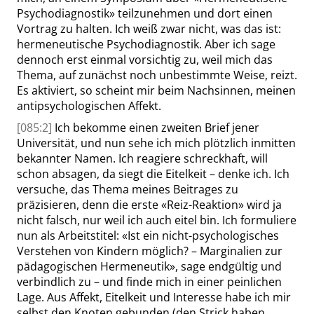
Psychodiagnostik
»
teilzunehmen und dort einen
Vortrag zu halten. Ich weiß zwar nicht, was das ist:
hermeneutische Psychodiagnostik. Aber ich sage
dennoch erst einmal vorsichtig zu, weil mich das
Thema, auf zunächst noch unbestimmte Weise, reizt.
Es aktiviert, so scheint mir beim Nachsinnen, meinen
antipsychologischen Affekt.
[085:2]
Ich bekomme einen zweiten Brief jener
Universität, und nun sehe ich mich plötzlich inmitten
bekannter Namen. Ich reagiere schreckhaft, will
schon absagen, da siegt die Eitelkeit – denke ich. Ich
versuche, das Thema meines Beitrages zu
präzisieren, denn die erste
«
Reiz-Reaktion
»
wird ja
nicht falsch, nur weil ich auch eitel bin. Ich formuliere
nun als Arbeitstitel:
«
Ist ein nicht-psychologisches
Verstehen von Kindern möglich? – Marginalien zur
pädagogischen Hermeneutik
»
, sage endgültig und
verbindlich zu – und finde mich in einer peinlichen
Lage. Aus Affekt, Eitelkeit und Interesse habe ich mir
selbst den Knoten gebunden (den Strick haben