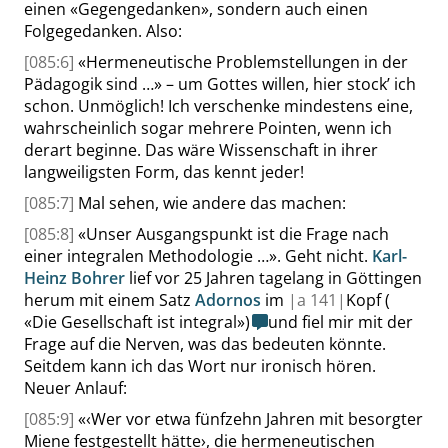
einen
«
Gegengedanken
»
, sondern auch einen
Folgegedanken. Also:
[085:6]
«
Hermeneutische Problemstellungen in der
Pädagogik sind …
»
– um Gottes willen, hier stock’ ich
schon. Unmöglich! Ich verschenke mindestens eine,
wahrscheinlich sogar mehrere Pointen, wenn ich
derart beginne. Das wäre Wissenschaft in ihrer
langweiligsten Form, das kennt jeder!
[085:7]
Mal sehen, wie andere das machen:
[085:8]
«
Unser Ausgangspunkt ist die Frage nach
einer integralen Methodologie …
»
. Geht nicht.
Karl-
Heinz Bohrer
lief vor 25 Jahren tagelang in Göttingen
herum mit einem Satz
Adornos
im
|
a
141|
Kopf (
«
Die Gesellschaft ist integral
»
)
und fiel mir mit der
Frage auf die Nerven, was das bedeuten könnte.
Seitdem kann ich das Wort nur ironisch hören.
Neuer Anlauf:
[085:9]
«
‹
Wer vor etwa fünfzehn Jahren mit besorgter
Miene festgestellt hätte
›
, die hermeneutischen