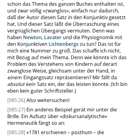
schon das Thema des ganzen Buches enthalten ist,
und zwar völlig
«
zwanglos
»
, einfach nur dadurch,
daß der Autor diesen Satz in den Konjunktiv gesetzt
hat. Und dieser Satz läßt die Überraschung eines
vergnüglichen Übergangs vermuten. Denn was
haben
Newton
,
Lavater
und die Physiognomik mit
den Konjunktiven
Lichtenbergs
zu tun? Das ist für
mich eine Nummer zu groß. Das schaffe ich nicht,
mit Bezug auf mein Thema. Denn wie könnte ich das
Problem des Verstehens von Kindern auf derart
zwanglose Weise, gleichsam unter der Hand, in
einem
Eingangssatz repräsentieren? Mir fällt da
absolut kein
Satz ein, der das leisten könnte. (Ich bin
eben kein guter Schriftsteller.)
[085:26]
Also weitersuchen!
[085:27]
Ein anderes Beispiel gerät mir unter die
Brille. Ein Aufsatz über
«
diskursanalytische
»
Hermeneutik fängt so an:
[085:28]
«
1781 erschienen – posthum – die