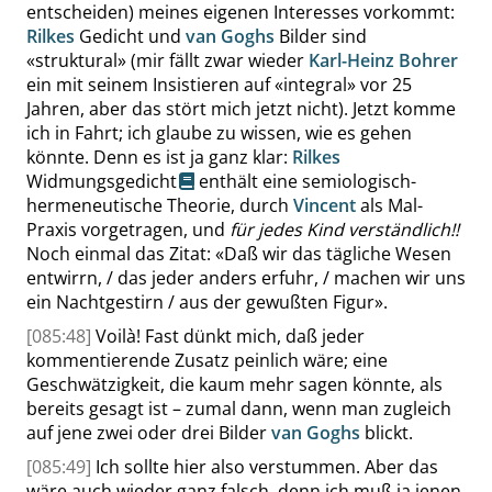
entscheiden) meines eigenen Interesses vorkommt:
Rilkes
Gedicht und
van Goghs
Bilder sind
«
struktural
»
(mir fällt zwar wieder
Karl-Heinz Bohrer
ein mit seinem Insistieren auf
«
integral
»
vor 25
Jahren, aber das stört mich jetzt nicht). Jetzt komme
ich in Fahrt; ich glaube zu wissen, wie es gehen
könnte. Denn es ist ja ganz klar:
Rilkes
Widmungsgedicht
enthält eine semiologisch-
hermeneutische Theorie, durch
Vincent
als Mal-
Praxis vorgetragen, und
für jedes Kind verständlich!!
Noch einmal das Zitat:
«
Daß wir das tägliche Wesen
entwirrn, / das jeder anders erfuhr, / machen wir uns
ein Nachtgestirn / aus der gewußten Figur
»
.
[085:48]
Voilà! Fast dünkt mich, daß jeder
kommentierende Zusatz peinlich wäre; eine
Geschwätzigkeit, die kaum mehr sagen könnte, als
bereits gesagt ist – zumal dann, wenn man zugleich
auf jene zwei oder drei Bilder
van Goghs
blickt.
[085:49]
Ich sollte hier also verstummen. Aber das
wäre auch wieder ganz falsch, denn ich muß ja jenen