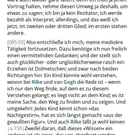
Vortrag halten, nehme diesen Umweg ja deshalb, um
etwas
zu sagen
; ich bin ja kein Rezitator; ich werde
bezahlt als Interpret; allerdings, und das weiß ich
jetzt, im zweiten oder dritten Glied; im ersten stehen
andere.
[085:50]
Also entschließe ich mich, meine mediokre
Tätigkeit fortzusetzen. Dazu benötige ich nun freilich
einen vermittelnden Gedanken; und der stellt sich
auch glücklicher- oder unglücklicherweise rasch ein:
Erziehen ist Dolmetschen; und zwar nach beiden
Richtungen hin: Ein Kind könnte wohl verstehen,
wovon bei
Rilke
und
van Gogh
die Rede ist – wenn
ich nur den Weg finde, auf dem es zu diesem
Verstehen gelangt; es liegt nicht an dem Kind; es ist
meine Sache, den Weg zu finden und zu zeigen. Und
umgekehrt: Jedes Kind kennt schon
«
das
Nachtgestirn
»
, hat es sich längst gemacht
«
aus der
gewußten Figur
»
. Und auch
Rilke
läßt ja wohl keinen
|
a
150|
Zweifel daran, daß dieses
«
Wissen
»
ein