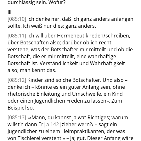
durchlässig sein. Wofür?
III
[085:10]
Ich denke mir, daß ich ganz anders anfangen
sollte. Ich weiß nur dies: ganz anders.
[085:11]
Ich will über Hermeneutik reden/schreiben,
über Botschaften also; darüber ob ich recht
verstehe, was der Botschafter mir mitteilt und ob die
Botschaft, die er mir mitteilt, eine wahrhaftige
Botschaft ist. Verständlichkeit und Wahrhaftigkeit
also; man kennt das.
[085:12]
Kinder sind solche Botschafter. Und also –
denke ich – könnte es ein guter Anfang sein, ohne
rhetorische Einleitung und Umschweife, ein Kind
oder einen Jugendlichen
«
reden zu lassen
»
. Zum
Beispiel so:
[085:13]
«
‹
Mann, du kannst ja wat Richtiges; warum
willst’n dann Er
|
a
142|
zieher wern?
›
– sagt ein
Jugendlicher zu einem Heimpraktikanten, der was
von Tischlerei versteht.
»
– Ja; gut. Dieser Anfang wäre