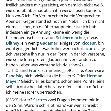
freilich andere mir gereicht), von dem ich nicht weiß,
wie und ob überhaupt ich ihn werde lösen können.
Nun
muß
ich. Ein Versprechen ist ein Versprechen.
Aber der Gegenstand ist noch im Nebel; ich bin nicht
einmal sicher, ob da überhaupt einer ist; ich habe
indessen einige Ahnung, kenne ein wenig die
hermeneutische Literatur:
Schleiermacher
, etwas
Dilthey
, ein wenig
Gadamer
, einiges von
Ricoeur
, bin
wohl gelegentlich etwas kühn, wenn ich
«
Lacan
»
sage
(ich verstehe ihn nur in der Form, in der ich verstehe,
wie seine Interpreten glauben ihn verstanden zu
haben - aber was verstehe ich da schon?),
|
a
140|
und
Frank
ist mir eine große Hilfe. Aber wäre
Panofsky
nicht vielleicht die bessere? Oder
Herman
Meyer
? Gleichviel: es kommt, schon eine Pointe, eine
selbstironische, dabei heraus: offensichtlich möchte
ich meine Hörer überraschen.
[085:3]
Hörer?
Sartres
zwei Fragen kommen mir in
den Sinn: Warum schreibt man? Für wen schreibt
man? Ich merke: schon denke ich, daß mein Text