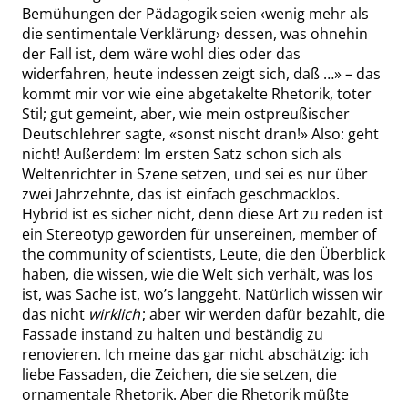
Bemühungen der Pädagogik seien
‹
wenig mehr als
die sentimentale Verklärung
›
dessen, was ohnehin
der Fall ist, dem wäre wohl dies oder das
widerfahren, heute indessen zeigt sich, daß …
»
– das
kommt mir vor wie eine abgetakelte Rhetorik, toter
Stil; gut gemeint, aber, wie mein ostpreußischer
Deutschlehrer sagte,
«
sonst nischt dran!
»
Also: geht
nicht! Außerdem: Im ersten Satz schon sich als
Weltenrichter in Szene setzen, und sei es nur über
zwei Jahrzehnte, das ist einfach geschmacklos.
Hybrid ist es sicher nicht, denn diese Art zu reden ist
ein Stereotyp geworden für unsereinen,
member of
the community of scientists
, Leute, die den Überblick
haben, die wissen, wie die Welt sich verhält, was los
ist, was Sache ist, wo’s langgeht. Natürlich wissen wir
das nicht
wirklich
; aber wir werden dafür bezahlt, die
Fassade instand zu halten und beständig zu
renovieren. Ich meine das gar nicht abschätzig: ich
liebe Fassaden, die Zeichen, die sie setzen, die
ornamentale Rhetorik. Aber die Rhetorik müßte