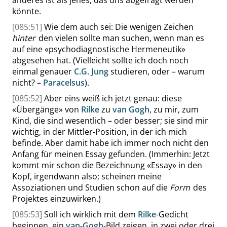
anderes ist als jenes, das uns abgefragt werden
könnte.
[085:51]
Wie dem auch sei: Die wenigen Zeichen
hinter
den vielen sollte man suchen, wenn man es
auf eine
«
psychodiagnostische Hermeneutik
»
abgesehen hat. (Vielleicht sollte ich doch noch
einmal genauer
C.G. Jung
studieren, oder – warum
nicht? –
Paracelsus
).
[085:52]
Aber eins weiß ich jetzt genau: diese
«
Übergänge
»
von
Rilke
zu
van Gogh
, zu mir, zum
Kind, die sind wesentlich – oder besser; sie sind mir
wichtig, in der Mittler-Position, in der ich mich
befinde. Aber damit habe ich immer noch nicht den
Anfang für meinen Essay gefunden. (Immerhin: Jetzt
kommt mir schon die Bezeichnung
«
Essay
»
in den
Kopf, irgendwann also; scheinen meine
Assoziationen und Studien schon auf die
Form
des
Projektes einzuwirken.)
[085:53]
Soll ich wirklich mit dem
Rilke
-Gedicht
beginnen, ein
van-Gogh
-Bild zeigen, in zwei oder drei