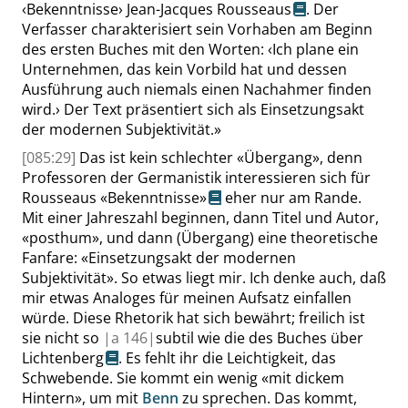
‹
Bekenntnisse
›
Jean-Jacques Rousseaus
. Der
Verfasser charakterisiert sein Vorhaben am Beginn
des ersten Buches mit den Worten:
‹
Ich plane ein
Unternehmen, das kein Vorbild hat und dessen
Ausführung auch niemals einen Nachahmer finden
wird.
›
Der Text präsentiert sich als Einsetzungsakt
der modernen Subjektivität.
»
[085:29]
Das ist kein schlechter
«
Übergang
»
, denn
Professoren der Germanistik interessieren sich für
Rousseaus
«
Bekenntnisse
»
eher nur am Rande.
Mit einer Jahreszahl beginnen, dann Titel und Autor,
«
posthum
»
, und dann (Übergang) eine theoretische
Fanfare:
«
Einsetzungsakt der modernen
Subjektivität
»
. So etwas liegt mir. Ich denke auch, daß
mir etwas Analoges für meinen Aufsatz einfallen
würde. Diese Rhetorik hat sich bewährt; freilich ist
sie nicht so
|
a
146|
subtil wie die des
Buches über
Lichtenberg
. Es fehlt ihr die Leichtigkeit, das
Schwebende. Sie kommt ein wenig
«
mit dickem
Hintern
»
, um mit
Benn
zu sprechen. Das kommt,