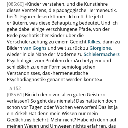
[085:60]
«
Kinder verstehen, und die Kunstlehre
dieses Verstehens, die pädagogische Hermeneutik,
heißt: Figuren lesen können. Ich möchte jetzt
erläutern, was diese Behauptung bedeutet. Und ich
gehe dabei einige verschlungene Pfade, von der
Rede psychotischer Kinder über die
Vorschulerziehung zu einem Gedicht
Rilkes
, dann zu
Bildern
van Goghs
und weit zurück zu
Giorgione
,
wieder in die Nähe der Moderne zu
Schleiermachers
Psychologie, zum Problem der
‹
Archetypen
›
und
schließlich zu einer Form semiologischen
Verständnisses, das
‹
hermeneutische
Psychodiagnostik
›
genannt werden könnte.
»
|
a
152|
[085:61]
Bin ich denn von allen guten Geistern
verlassen? So geht das niemals! Das hatte ich doch
schon vor Tagen oder Wochen verworfen! Das ist ja
ein Zirkel! Hat denn mein Wissen nur mein
Gedächtnis belehrt: Mehr nicht? Habe ich denn auf
meinen Wegen und Umwegen nichts erfahren, das