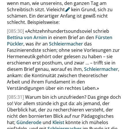
wenn man, wie unsereins, den ganzen Tag am
Schreibtisch sitzt.
Vieleicht
kein Grund, sich zu
schämen. Ein derartiger Anfang ist gewiß nicht
schlecht. Beispielsweise:
[085:30]
«
Achtzehnhundertsoundsoviel schrieb
Bettina von Arnim
in einem Brief an den
Fürsten
Pückler
, was ihr an
Schleiermacher
das
Faszinierendste schien; ohne seine Vorlesungen zur
Hermeneutik gehört oder gelesen zu haben – sie
erschienen erst posthum, und zwar … – trifft sie in
diesem Brief genau, worauf es ihm,
Schleiermacher
,
ankam: die Kontinuität zwischen theoretischer
Arbeit und ihrem Fundament in den
Verständigungen über ein rechtes Leben.
»
[085:31]
Warum bin ich unzufrieden? Das ginge doch
so! Vor allem stünde ich gut da: als jemand, der
Überblick hat, der zu recherchieren versteht, der
nicht den bornierten Blick auf nur Pädagogisches
hat;
Günderode
und
Kleist
könnte ich mühelos
einfädeln, und mit
Schleiermacher
im Bunde ist die