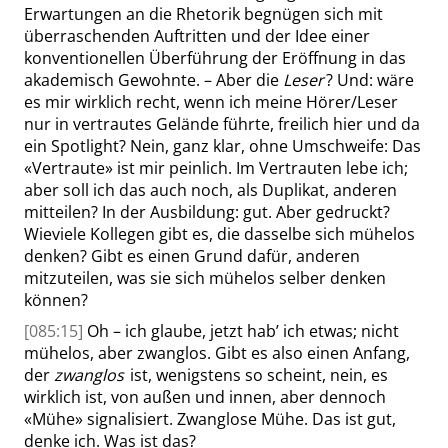
Erwartungen an die Rhetorik begnügen sich mit
überraschenden Auftritten und der Idee einer
konventionellen Überführung der Eröffnung in das
akademisch Gewohnte. – Aber die
Leser
? Und: wäre
es mir wirklich recht, wenn ich meine Hörer/Leser
nur in vertrautes Gelände führte, freilich hier und da
ein Spotlight? Nein, ganz klar, ohne Umschweife: Das
«
Vertraute
»
ist mir peinlich. Im Vertrauten lebe ich;
aber soll ich das auch noch, als Duplikat, anderen
mitteilen? In der Ausbildung: gut. Aber gedruckt?
Wieviele Kollegen gibt es, die dasselbe sich mühelos
denken? Gibt es einen Grund dafür, anderen
mitzuteilen, was sie sich mühelos selber denken
können?
[085:15]
Oh – ich glaube, jetzt hab’ ich etwas; nicht
mühelos, aber zwanglos. Gibt es also einen Anfang,
der
zwanglos
ist, wenigstens so scheint, nein, es
wirklich ist, von außen und innen, aber dennoch
«
Mühe
»
signalisiert. Zwanglose Mühe. Das ist gut,
denke ich. Was ist das?