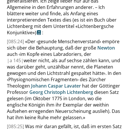
generalisieren. Ich zeige lieber nur auf das
Allgemeine in den Erfahrungen anderer. – Ich
blättere weiter und finde, als Anfang eines
interpretierenden Textes dies (es ist ein
Buch über
Lichtenberg mit dem Untertitel
«
Lichtenbergsche
Konjunktive
»
)
:
[085:24]
«
Der
‹
gesunde Menschenverstand
›
empöre
sich über die Behauptung, daß der große
Newton
auch
‹
im Kopfe eines Labradoriers, der
|
a
145|
weiter nicht, als auf sechse zählen kann, und
was darüber geht, unzählbar nennt, die Planeten
gewogen und den Lichtstrahl gespaltet hätte
›
. In den
‹
Physiognomischen Fragmenten
›
des Zürcher
Theologen
Johann Caspar Lavater
hat der Göttinger
Professor
Georg Christoph Lichtenberg
diesen Satz
gelesen (im Oktober 1775 in London, wo die
englische Königin ihm ihr Exemplar der weithin
Aufsehen erregenden Neuerscheinung auslieh). Das
hat ihm keine Ruhe mehr gelassen.
»
[085:25]
Was mir daran gefällt, ist, daß im ersten Satz