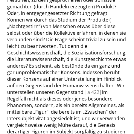
Personen, zu dem gesprochenen oder sonstwie
gemachten (durch Handeln erzeugten) Produkt?
Oder, in entgegengesetzter Richtung
gefragt:
Können wir durch das Studium der Produkte (
„
Nachtgestirn
“
) von Menschen etwas über diese
selbst oder über die Kollektive erfahren, in denen sie
verbunden sind? Die Frage scheint trivial zu sein und
leicht zu beantworten. Tut denn die
Geschichtswissenschaft, die Sozialisationsforschung,
die Literaturwissenschaft, die Kunstgeschichte etwas
anderes? Es scheint, als bestünde da ein ganz und
gar unproblematischer Konsens. Indessen beruht
dieser Konsens auf einer Unterstellung im Hinblick
auf den Gegenstand der Humanwissenschaften: Wir
unterstellen unseren Gegenstand
|
a
422|
im
Regelfall nicht als dieses oder jenes besondere
Phänomen, sondern, als ein bereits Allgemeines, als
mitteilbare
„
Figur
“
, die bereits im
„
Zwischen
“
der
Intersubjektivität angesiedelt ist; und wir verwenden
vergleichsweise wenig
Mühe darauf, die Genesis
derartiger Figuren im Subjekt sorgfältig zu studieren.