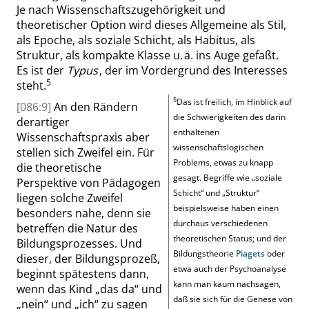
Je nach Wissenschaftszugehörigkeit und
theoretischer Option wird dieses Allgemeine als Stil,
als Epoche, als soziale Schicht, als Habitus, als
Struktur, als kompakte Klasse u. ä. ins Auge gefaßt.
Es ist der
Typus
, der im Vordergrund des Interesses
5
steht
.
5
Das ist freilich, im Hinblick auf
[086:9]
An den Rändern
die Schwierigkeiten des darin
derartiger
enthaltenen
Wissenschaftspraxis aber
wissenschaftslogischen
stellen sich Zweifel ein. Für
Problems, etwas zu knapp
die theoretische
gesagt. Begriffe wie
„
soziale
Perspektive von Pädagogen
Schicht
“
und
„
Struktur
“
liegen solche Zweifel
beispielsweise haben einen
besonders nahe, denn sie
durchaus verschiedenen
betreffen die Natur des
theoretischen Status; und der
Bildungsprozesses. Und
Bildungstheorie
Piagets
oder
dieser, der Bildungsprozeß,
etwa auch der Psychoanalyse
beginnt spätestens dann,
kann man kaum nachsagen,
wenn das Kind
„
das da
“
und
daß sie sich für die Genese von
„
nein
“
und
„
ich
“
zu sagen