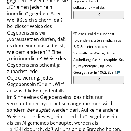
gegeben
.
“
Vielmehr sei sie
zugleich das Ich sich
„
für einen jeden rein
selbstreflexiv bilde.
innerlich
“
gegeben. Aber
wie läßt sich sichern, daß
bei dieser Weise des
Gegebenseins wir
8
Dieses und die zunächst
„
voraussetzen dürfen, daß
folgenden Zitate sämtlich aus
es dem einen dasselbe ist,
F. D.Schleiermacher:
wie dem anderen
“
? Eine
Sämmtliche Werke; dritte
„
rein innerliche
“
Weise des
Abtheilung Zur Philosophie, Bd.
Gegebenseins scheint ja
6
„
Psychologie
“
, hg. von L.
zunächst jede
George, Berlin 1862,
S. 3 f.
Objektivierung, jedes
Gegebensein für ein
„
Wir
“
auszuschließen, jedenfalls
im Sinne eines Gegebenseins, das nicht nur
vermutet oder hypothetisch angenommen wird,
sondern
behauptet
werden darf. Auf keine andere
Weise könne dieses
„
rein innerliche
“
Gegebensein
als ein Allgemeines behauptet werden als
|
a
424|
dadurch, daß wir uns an die Sprache halten.