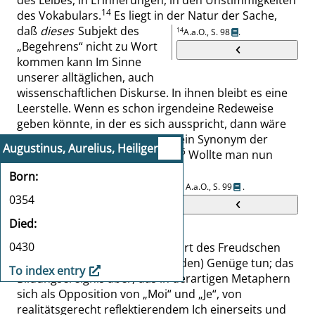
des Leibes, in Erinnerungen, in den Unstimmigkeiten
14
des Vokabulars
.
Es liegt in der Natur der Sache,
daß
dieses
Subjekt des
14
A.a.O.,
S. 98
.
„
Begehrens
“
nicht zu Wort
kommen kann Im Sinne
unserer alltäglichen, auch
wissenschaftlichen Diskurse. In ihnen bleibt es eine
Leerstelle. Wenn es schon irgendeine Redeweise
geben könnte, in der es sich ausspricht, dann wäre
es höchstens die
Metapher
–
„
ein Synonym der
Augustinus, Aurelius, Heiliger
15
symbolischen Verschiebung
“
.
Wollte man nun
aber jene Verschiebung
Born
gerade rücken, d. h. in die
15
A.a.O.,
S. 99
.
0354
Strukturen der
herrschenden Ordnung
Died
einfädeln, dann würde man
0430
zwar jener aufklärerischen Lesart des Freudschen
Satzes (
Wo Es war, soll Ich werden
) Genüge tun; das
To index entry
Bildungsereignis aber, das in derartigen Metaphern
sich als
Opposition
von
„
Moi
“
und
„
Je
“
, von
realitätsgerecht reflektierendem Ich einerseits und