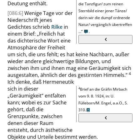
Deutung enthält.
die Tanzfigur/ zum reinen
Sternbild einer jener Tänze/
[086:6]
Wenige Tage vor der
darin wir die dumpf ordnende
Niederschrift jenes
Natur/ vergänglich übertreffen
Gedichtes schrieb
Rilke
in
…
“
.
einem Brief:
„
Freilich hat
das dichterische Wort eine
Atmosphäre der Freiheit
um sich, die uns fehlt; es hat keine Nachbarn, außer
wieder andere gleichwertige Bildungen, und
zwischen ihm und ihnen mag eine Geräumigkeit sich
4
ausgestalten, ähnlich der des gestirnten Himmels
.
“
Ich denke, daß Hermeneutik
sich in dieser
4
Brief an die Gräfin Mirbach
„
Geräumigkeit
“
entfalten
vom 9. 8. 1924, in: U.
kann; wobei es zur Sache
Fülleborn/M. Engel, a.a.O.,
S.
gehört, daß die
310
.
Grenzpunkte, zwischen
denen dieser Raum
entsteht, durch ästhetische
Objekte und Urteile bestimmt werden.