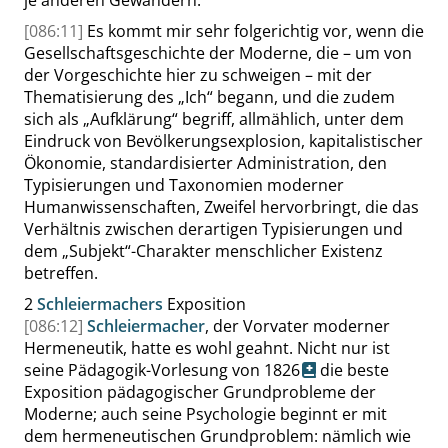
je anderen Gewändern.
[086:11]
Es kommt mir sehr folgerichtig vor, wenn die
Gesellschaftsgeschichte der Moderne, die – um von
der Vorgeschichte hier zu schweigen – mit der
Thematisierung des
„
Ich
“
begann, und die zudem
sich als
„
Aufklärung
“
begriff, allmählich, unter dem
Eindruck von Bevölkerungsexplosion, kapitalistischer
Ökonomie, standardisierter Administration, den
Typisierungen und Taxonomien moderner
Humanwissenschaften, Zweifel hervorbringt, die das
Verhältnis zwischen derartigen Typisierungen und
dem
„
Subjekt
“
-Charakter menschlicher Existenz
betreffen.
2
Schleiermachers
Exposition
[086:12]
Schleiermacher
, der Vorvater moderner
Hermeneutik, hatte es wohl geahnt. Nicht nur ist
seine
Pädagogik-Vorlesung von
1826
die beste
Exposition pädagogischer Grundprobleme der
Moderne; auch seine Psychologie beginnt er mit
dem hermeneutischen Grundproblem: nämlich wie