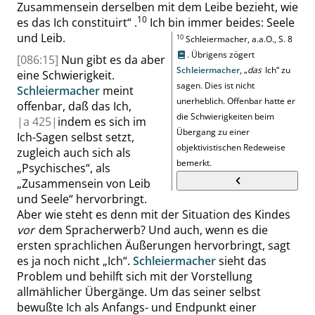
Zusammensein derselben mit dem Leibe bezieht, wie
10
es das Ich constituirt
“
.
Ich bin immer beides: Seele
und Leib.
10
Schleiermacher, a.a.O.,
S. 8
. Übrigens zögert
[086:15]
Nun gibt es da aber
Schleiermacher
,
„
das
Ich
“
zu
eine Schwierigkeit.
sagen. Dies ist nicht
Schleiermacher
meint
unerheblich. Offenbar hatte er
offenbar, daß das Ich,
die Schwierigkeiten beim
|
a
425|
indem es sich im
Übergang zu einer
Ich-
Sagen
selbst setzt,
objektivistischen Redeweise
zugleich auch sich als
bemerkt.
„
Psychisches
“
, als
„
Zusammensein von Leib
und Seele
“
hervorbringt.
Aber wie steht es denn mit der Situation des Kindes
vor
dem Spracherwerb? Und auch, wenn es die
ersten sprachlichen Äußerungen hervorbringt, sagt
es ja noch nicht
„
Ich
“
.
Schleiermacher
sieht das
Problem und behilft sich mit der Vorstellung
allmählicher Übergänge. Um das seiner selbst
bewußte Ich als Anfangs- und Endpunkt einer