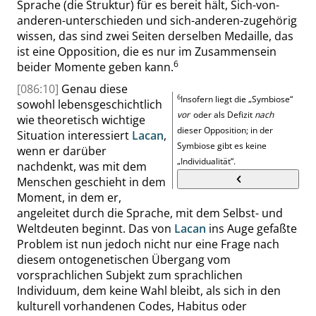
Sprache (die Struktur) für es bereit hält, Sich-von-
anderen-unterschieden und sich-anderen-zugehörig
wissen, das sind zwei Seiten derselben Medaille, das
ist eine Opposition,
die es nur im Zusammensein
6
beider Momente geben kann
.
[086:10]
Genau diese
6
Insofern liegt die
„
Symbiose
“
sowohl lebensgeschichtlich
vor
oder als Defizit
nach
wie theoretisch wichtige
dieser Opposition; in der
Situation interessiert
Lacan
,
Symbiose gibt es keine
wenn er darüber
„
Individualität
“
.
nachdenkt, was mit dem
Menschen geschieht in dem
Moment, in dem er,
angeleitet durch die Sprache, mit dem Selbst- und
Weltdeuten beginnt. Das von
Lacan
ins Auge gefaßte
Problem ist nun jedoch nicht nur eine Frage nach
diesem ontogenetischen Übergang vom
vorsprachlichen Subjekt zum sprachlichen
Individuum, dem keine Wahl bleibt, als sich in den
kulturell vorhandenen Codes, Habitus oder