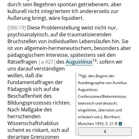
durch sein Begehren spontan getriebenem, aber
kulturell nicht integriertem Ich andererseits zur
Äußerung bringt, wäre liquidiert.
[086:19]
Diese Problemstellung weist nicht nur,
psychoanalytisch, auf die traumatisierenden
Bruchstellen von individuellen Lebensläufen hin. Sie
ist von allgemein-hermeneutischem, besonders aber
pädagogischem Interesse, spätestens seit den
16
Rätselfragen
|
a
427|
des
Augustinus
, sofern wir
uns darauf verständigen
wollen, daß die
16
Vgl. den Beginn der
Fundamentalfragen der
Autobiographie von
Aurelius
Pädagogik sich auf die
Augustinus:
Beschaffenheit des
Confessiones/Bekenntnisse;
Bildungsprozesses richten.
lateinisch und deutsch;
Nach Maßgabe des
eingeleitet, übersetzt und
herrschenden
erläutert von J. Bernhart,
Wissenschaftshabitus
München 1955,
S. 21 ff.
scheint es riskant, sich auf
derartige Grenzzonen