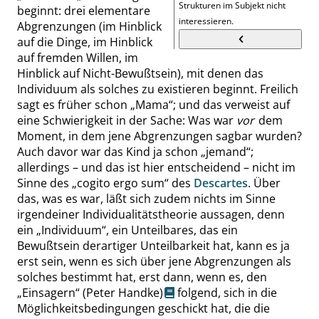
Strukturen im Subjekt nicht
beginnt: drei elementare
interessieren.
Abgrenzungen (im Hinblick
auf die Dinge, im Hinblick
auf fremden Willen, im
Hinblick auf Nicht-Bewußtsein), mit denen das
Individuum als solches zu existieren beginnt. Freilich
sagt es früher schon
„
Mama
“
; und das verweist auf
eine Schwierigkeit in der Sache: Was
war
vor
dem
Moment, in dem jene Abgrenzungen sagbar wurden?
Auch davor war das Kind ja schon
„
jemand
“
;
allerdings – und das ist hier entscheidend – nicht im
Sinne des
„
cogito ergo sum
“
des
Descartes
. Über
das, was es war, läßt sich zudem nichts im Sinne
irgendeiner Individualitätstheorie aussagen, denn
ein
„
Individuum
“
, ein Unteilbares, das ein
Bewußtsein derartiger Unteilbarkeit hat, kann es ja
erst sein, wenn es sich über jene Abgrenzungen als
solches bestimmt hat, erst dann, wenn es, den
„
Einsagern
“
(Peter Handke)
folgend, sich in die
Möglichkeitsbedingungen geschickt hat, die die