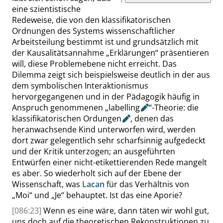
eine szientistische
Redeweise, die von den
klassifikatorischen
Ordnungen des Systems wissenschaftlicher
Arbeitsteilung bestimmt ist und grundsätzlich mit
der Kausalitätsannahme
„
Erklärungen
“
präsentieren
will, diese Problemebene nicht erreicht. Das
Dilemma zeigt sich beispielsweise deutlich in der aus
dem symbolischen Interaktionismus
hervorgegangenen und in der Pädagogik häufig in
Anspruch genommenen
„
labelling
“
-Theorie: die
klassifikatorischen
Ordungen
, denen das
heranwachsende Kind unterworfen wird, werden
dort zwar gelegentlich sehr scharfsinnig aufgedeckt
und der Kritik unterzogen; an ausgeführten
Entwürfen einer nicht-etikettierenden Rede mangelt
es aber. So wiederholt sich auf der Ebene der
Wissenschaft, was
Lacan
für das Verhältnis von
„
Moi
“
und
„
Je
“
behauptet. Ist das eine Aporie?
[086:23]
Wenn es eine wäre, dann täten wir wohl gut
,
uns doch auf die theoretischen Rekonstruktionen zu