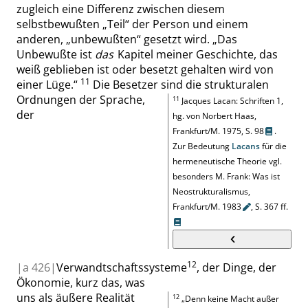
zugleich eine Differenz zwischen diesem
selbstbewußten
„
Teil
“
der Person und einem
anderen,
„
unbewußten
“
gesetzt wird.
„
Das
Unbewußte ist
das
Kapitel meiner Geschichte, das
weiß geblieben ist oder besetzt gehalten wird von
11
einer Lüge
.
“
Die Besetzer sind die strukturalen
Ordnungen der Sprache,
11
Jacques Lacan: Schriften 1,
der
hg. von Norbert Haas,
Frankfurt/M. 1975,
S. 98
.
Zur Bedeutung
Lacans
für die
hermeneutische Theorie
vgl.
besonders M. Frank: Was ist
Neostrukturalismus,
Frankfurt/M.
1983
,
S. 367 ff.
12
|
a
426|
Verwandtschaftssysteme
, der Dinge, der
Ökonomie, kurz das, was
uns als äußere Realität
12
„
Denn keine Macht außer