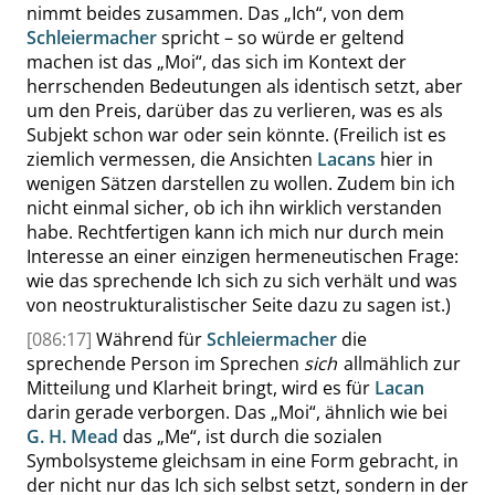
nimmt beides zusammen. Das
„
Ich
“
, von dem
Schleiermacher
spricht – so würde er geltend
machen ist das
„
Moi
“
, das sich im Kontext der
herrschenden Bedeutungen als identisch setzt, aber
um den Preis, darüber das zu verlieren, was es als
Subjekt schon war oder sein könnte. (Freilich ist es
ziemlich vermessen, die Ansichten
Lacans
hier in
wenigen Sätzen darstellen zu wollen. Zudem bin ich
nicht einmal sicher, ob ich ihn wirklich verstanden
habe. Rechtfertigen kann ich mich nur durch mein
Interesse an einer einzigen hermeneutischen Frage:
wie das sprechende Ich sich zu sich verhält und was
von neostrukturalistischer Seite dazu zu sagen ist
.)
[086:17]
Während für
Schleiermacher
die
sprechende Person im Sprechen
sich
allmählich zur
Mitteilung und Klarheit bringt, wird es für
Lacan
darin gerade verborgen. Das
„
Moi
“
, ähnlich wie bei
G. H. Mead
das
„
Me
“
, ist durch die sozialen
Symbolsysteme gleichsam in eine Form gebracht, in
der nicht nur das Ich sich selbst setzt, sondern in der