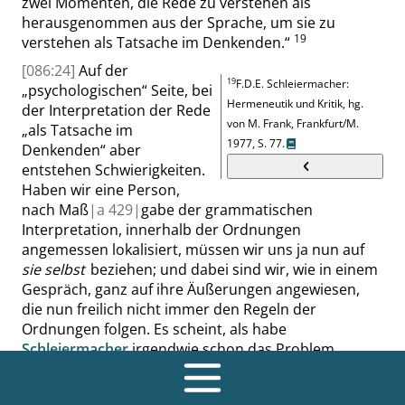
zwei Momenten, die Rede zu verstehen als
herausgenommen aus der Sprache, um sie zu
19
verstehen als Tatsache im Denkenden
.
“
[086:24]
Auf der
19
F.D.
E.
Schleiermacher:
„
psychologischen
“
Seite, bei
Hermeneutik und Kritik, hg.
der Interpretation der Rede
von M. Frank, Frankfurt/M.
„
als Tatsache im
1977,
S. 77
.
Denkenden
“
aber
entstehen Schwierigkeiten.
Haben wir eine Person,
nach Maß
|
a
429|
gabe der grammatischen
Interpretation, innerhalb der Ordnungen
angemessen lokalisiert, müssen wir uns ja nun auf
sie selbst
beziehen; und dabei sind wir, wie in einem
Gespräch, ganz auf ihre Äußerungen angewiesen,
die nun freilich nicht immer den Regeln der
Ordnungen folgen. Es scheint, als habe
Schleiermacher
irgendwie schon das Problem
Lacans
ins Auge gefaßt. Er formuliert das sehr
vorsichtig:
„
Allein nun gestattet das Gespräch auch