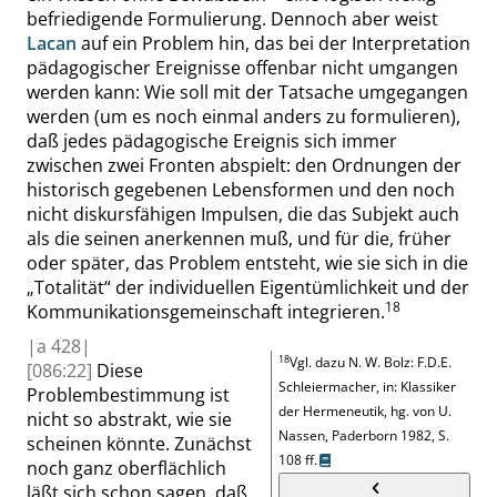
befriedigende Formulierung. Dennoch aber weist
Lacan
auf ein Problem hin, das bei der Interpretation
pädagogischer Ereignisse offenbar nicht umgangen
werden kann: Wie soll mit der Tatsache umgegangen
werden (um es noch einmal anders zu formulieren),
daß jedes pädagogische Ereignis sich immer
zwischen zwei Fronten abspielt: den Ordnungen der
historisch gegebenen Lebensformen und den noch
nicht diskursfähigen Impulsen, die das Subjekt auch
als die seinen anerkennen muß, und für die, früher
oder später, das Problem entsteht, wie sie sich in die
„
Totalität
“
der individuellen Eigentümlichkeit und der
18
Kommunikationsgemeinschaft integrieren
.
|
a
428|
18
Vgl. dazu N. W. Bolz: F.D.
E.
[086:22]
Diese
Schleiermacher, in: Klassiker
Problembestimmung ist
der Hermeneutik, hg. von U.
nicht so abstrakt, wie sie
Nassen, Paderborn 1982, S.
scheinen könnte. Zunächst
108 ff.
noch ganz oberflächlich
läßt sich schon sagen, daß