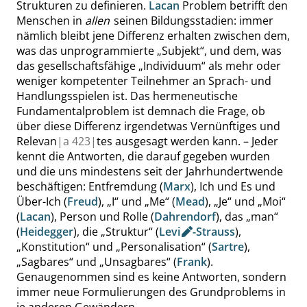
Strukturen zu definieren.
Lacan
Problem betrifft den
Menschen in
allen
seinen Bildungsstadien: immer
nämlich bleibt jene Differenz erhalten zwischen dem,
was das unprogrammierte
„
Subjekt
“
, und dem, was
das gesellschaftsfähige
„
Individuum
“
als mehr oder
weniger kompetenter Teilnehmer an Sprach- und
Handlungsspielen ist. Das hermeneutische
Fundamentalproblem ist demnach die Frage, ob
über diese Differenz irgendetwas Vernünftiges und
Relevan
|
a
423|
tes ausgesagt werden kann. – Jeder
kennt die Antworten, die darauf gegeben wurden
und die uns mindestens seit der Jahrhundertwende
beschäftigen: Entfremdung (
Marx
), Ich und Es und
Über-Ich (
Freud
),
„
I
“
und
„
Me
“
(
Mead
),
„
Je
“
und
„
Moi
“
(
Lacan
), Person und Rolle (
Dahrendorf
), das
„
man
“
(
Heidegger
), die
„
Struktur
“
(
Levi
-
Strauss
),
„
Konstitution
“
und
„
Personalisation
“
(
Sartre
),
„
Sagbares
“
und
„
Unsagbares
“
(
Frank
).
Genaugenommen sind es keine Antworten, sondern
immer neue Formulierungen des Grundproblems in