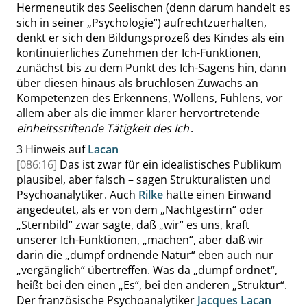
Hermeneutik des Seelischen (denn darum handelt es
sich in seiner
„
Psychologie
“
) aufrechtzuerhalten,
denkt er sich den Bildungsprozeß des Kindes als ein
kontinuierliches Zunehmen der Ich-Funktionen,
zunächst bis zu dem Punkt des Ich-Sagens hin, dann
über diesen hinaus als bruchlosen Zuwachs an
Kom
petenzen des Erkennens, Wollens, Fühlens, vor
allem aber als die immer klarer hervortretende
einheitsstiftende Tätigkeit des Ich
.
3
Hinweis auf
Lacan
[086:16]
Das ist zwar für ein idealistisches Publikum
plausibel, aber falsch – sagen Strukturalisten und
Psychoanalytiker. Auch
Rilke
hatte einen Einwand
angedeutet, als er von dem
„
Nachtgestirn
“
oder
„
Sternbild
“
zwar sagte, daß
„
wir
“
es uns, kraft
unserer
Ich-Funktionen
,
„
machen
“
, aber daß wir
darin die
„
dumpf ordnende Natur
“
eben auch nur
„
vergänglich
“
übertreffen. Was da
„
dumpf ordnet
“
,
heißt bei den einen
„
Es
“
, bei den anderen
„
Struktur
“
.
Der französische Psychoanalytiker
Jacques Lacan