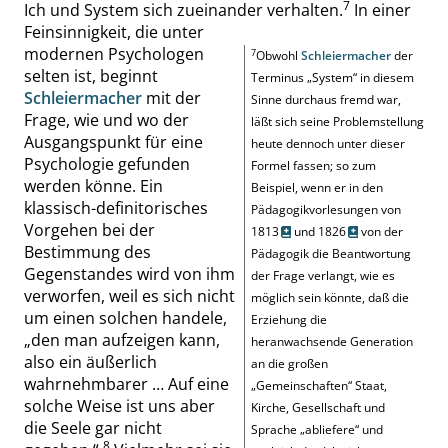
7
Ich und System sich zueinander verhalten
.
In einer
Feinsinnigkeit, die unter
modernen Psychologen
7
Obwohl
Schleiermacher
der
selten ist, beginnt
Terminus
„
System
“
in diesem
Schleiermacher
mit der
Sinne durchaus fremd war,
Frage, wie und wo der
läßt sich
seine
Problemstellung
Ausgangspunkt für eine
heute dennoch unter dieser
Psychologie gefunden
Formel fassen; so zum
werden könne. Ein
Beispiel, wenn er in den
klassisch-definitorisches
Pädagogikvorlesungen von
Vorgehen bei der
1813
und
1826
von der
Bestimmung des
Pädagogik die Beantwortung
Gegenstandes wird von ihm
der Frage verlangt, wie es
verworfen, weil es sich nicht
möglich sein könnte, daß die
um einen solchen handele,
Erziehung die
„
den man aufzeigen kann,
heranwachsende Generation
also ein äußerlich
an die großen
wahrnehmbarer … Auf eine
„
Gemeinschaften
“
Staat,
solche Weise ist uns aber
Kirche, Gesellschaft und
die Seele gar nicht
Sprache
„
abliefere
“
und
8