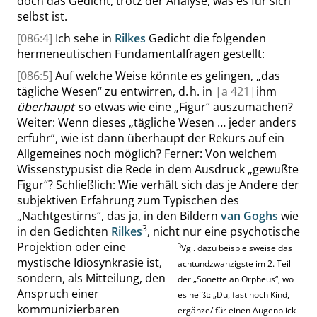
doch das Gedicht, trotz der Analyse, was es für sich
selbst ist.
[086:4]
Ich sehe in
Rilkes
Gedicht die folgenden
hermeneutischen Fundamentalfragen gestellt:
[086:5]
Auf welche Weise könnte es gelingen,
„
das
tägliche Wesen
“
zu entwirren, d. h. in
|
a
421|
ihm
überhaupt
so etwas wie eine
„
Figur
“
auszumachen?
Weiter: Wenn dieses
„
tägliche Wesen … jeder anders
erfuhr
“
, wie ist dann überhaupt der Rekurs auf ein
Allgemeines noch möglich? Ferner: Von welchem
Wissenstypus
ist die Rede in dem Ausdruck
„
gewußte
Figur
“
? Schließlich: Wie verhält sich das je Andere der
subjektiven Erfahrung zum Typischen des
„
Nachtgestirns
“
, das ja, in den Bildern
van Goghs
wie
3
in den Gedichten
Rilkes
, nicht nur eine psychotische
Projektion oder eine
3
Vgl. dazu beispielsweise das
mystische Idiosynkrasie ist,
achtundzwanzigste im 2. Teil
sondern, als Mitteilung, den
der
„
Sonette an Orpheus
“
, wo
Anspruch einer
es heißt:
„
Du, fast noch Kind,
kommunizierbaren
ergänze/ für einen Augenblick