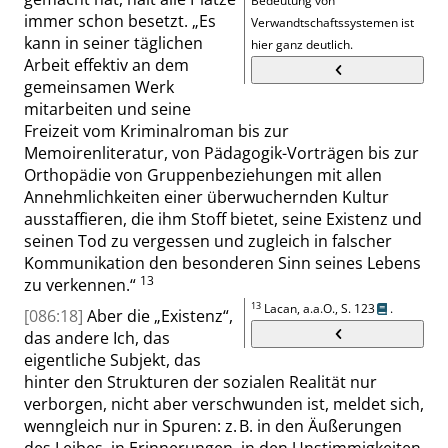
Bedeutung von
immer schon besetzt.
„
Es
Verwandtschaftssystemen ist
kann in seiner täglichen
hier ganz deutlich.
Arbeit effektiv an dem
gemeinsamen Werk
mitarbeiten und seine
Freizeit vom Kriminalroman bis zur
Memoirenliteratur, von Pädagogik-Vorträgen bis zur
Orthopädie von Gruppenbeziehungen mit allen
Annehmlichkeiten einer überwuchernden Kultur
ausstaffieren, die ihm Stoff bietet, seine Existenz und
seinen Tod zu vergessen und zugleich in falscher
Kommunikation den besonderen Sinn seines Lebens
13
zu verkennen
.
“
13
Lacan, a.a.O.,
S. 123
.
[086:18]
Aber die
„
Existenz
“
,
das andere Ich, das
eigentliche Subjekt, das
hinter den Strukturen der sozialen Realität nur
verborgen, nicht aber verschwunden ist, meldet sich,
wenngleich nur in Spuren: z. B. in den Äußerungen