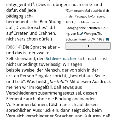
9
entgegentritt
.
(Dies ist übrigens auch ein Grund
dafür, daß jede
9
Zum ersten Mal ausdrücklich
pädagogisch-
in der Pädagogik-Vorlesung
hermeneutische Bemühung
1813
(F. Schleiermacher:
auf
„
Divinatorisches
“
, d. h.
Pädagogische Schriften, Bd. 1,
auf Erraten und Erahnen,
hg, von
B.
Weniger/Th.
nicht verzichten dürfe
.)
Schulze, Frankfurt/M. 1983)
.
[086:14]
Die Sprache aber –
und das ist der zweite
Selbsteinwand, den
Schleiermacher
sich macht – ist
nicht unbedingt zuverlässig. Wir sagen
beispielsweise, der Mensch, der von sich in der
ersten Person Singular spricht,
„
besteht aus Seele
und Leib
“
. Was heißt
„
besteht
“
?
Mit diesem Ausdruck
meinen wir im Regelfall, daß etwas aus
Verschiedenem zusammengesetzt sei, dessen
Elemente auch ohne die Bindung aneinander
Vorkommen können. Läßt man sich auf diesen
sprachlichen Ausdruck ein, dann zeigt sich, beim
Vergleich verschiedener Sprachen und Kulturen, daß