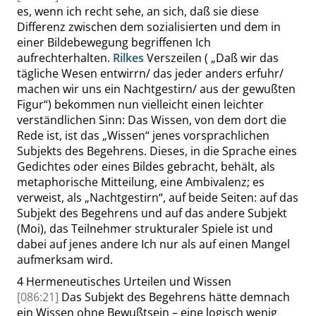
es, wenn ich recht sehe, an sich, daß sie diese
Differenz zwischen dem sozialisierten und dem in
einer Bildebewegung begriffenen Ich
aufrechterhalten.
Rilkes
Verszeilen (
„
Daß wir das
tägliche Wesen entwirrn/ das jeder anders erfuhr/
machen wir uns ein Nachtgestirn/ aus der gewußten
Figur
“
) bekommen nun vielleicht einen leichter
verständlichen Sinn: Das Wis
sen, von dem dort die
Rede ist, ist das
„
Wissen
“
jenes vorsprachlichen
Subjekts des Begehrens. Dieses, in die Sprache eines
Gedichtes oder eines Bildes gebracht, behält, als
metaphorische Mitteilung, eine Ambivalenz; es
verweist, als
„
Nachtgestirn
“
, auf beide Seiten: auf das
Subjekt des Begehrens und auf das andere Subjekt
(
Moi
), das Teilnehmer strukturaler Spiele ist und
dabei auf jenes andere Ich nur als auf einen Mangel
aufmerksam wird.
4
Hermeneutisches Urteilen und Wissen
[086:21]
Das Subjekt des Begehrens hätte demnach
ein Wissen ohne Bewußtsein – eine logisch wenig