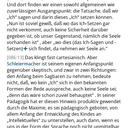
Und dort finden wir einen sowohl allgemeinen wie
zuverlässigen Ausgangspunkt: die Tatsache, daß wir
„
Ich
“
sagen und darin dieses
„
Ich
“
setzen können.
„
Nun ist soviel gewiß, daß wo das Ich-Setzen gar
nicht verkommt, auch keine Sicherheit darüber
gegeben ist, ob unser Gegenstand, nämlich die Seele
vorhanden ist
“
, aber
„
wo dies
(das Ich-Sagen und -
Setzen)
sich findet, da nehmen wir Seele an
.
“
[086:13]
Das klingt fast cartesianisch. Aber
Schleiermacher
ist seinem eigenen Anfangspunkt
gegenüber skeptisch, und zwar in zwei Richtungen:
den Anfang beim Sagbaren zu
nehmen, bedeute
nicht, daß, wo kein
„
Ich
“
sich in den bekannten
Formen der Rede ausspreche, auch keine Seele sei;
„
denn das wäre schon zuviel behauptet
“
. In seiner
Pädagogik hat er diesen Hinweis produktiv gewendet
durch die Maxime, es sei pädagogisch geboten, von
allem Anfang der Entwicklung des Kindes an
„
Intellektuelles
“
zu unterstellen, auch dann, wenn es
uns in der Form der Sprache noch nicht unmittelbar