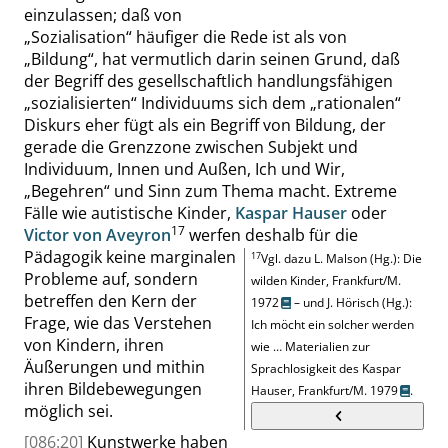
einzulassen; daß von
„
Sozialisation
“
häufiger die Rede ist als von
„
Bildung
“
, hat vermutlich darin seinen Grund, daß
der Begriff des gesellschaftlich handlungsfähigen
„
sozialisierten
“
Individuums sich dem
„
rationalen
“
Diskurs eher fügt als ein Begriff von Bildung, der
gerade die Grenzzone zwischen Subjekt und
Individuum, Innen und Außen, Ich und Wir,
„
Begehren
“
und Sinn zum Thema macht. Extreme
Fälle wie autistische Kinder,
Kaspar Hauser
oder
17
Victor von Aveyron
werfen deshalb für die
Pädagogik keine marginalen
17
Vgl. dazu L. Malson (Hg.): Die
Probleme auf, sondern
wilden Kinder, Frankfurt/M.
betreffen den Kern der
1972
– und
J. Hörisch (Hg.):
Frage, wie das Verstehen
Ich möcht ein solcher werden
von Kindern, ihren
wie … Materialien zur
Äußerungen und mithin
Sprachlosigkeit des Kaspar
ihren Bildebewegungen
Hauser, Frankfurt/M. 1979
.
möglich sei.
[086:20]
Kunstwerke haben