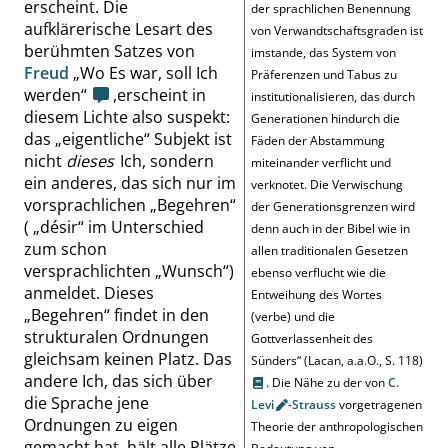
erscheint. Die
der sprachlichen Benennung
aufklärerische Lesart des
von Verwandtschaftsgraden ist
berühmten Satzes von
imstande, das System von
Freud
„
Wo Es war, soll Ich
Präferenzen und Tabus zu
werden
“
,erscheint in
institutionalisieren, das durch
diesem Lichte also suspekt:
Generationen hindurch die
das
„
eigentliche
“
Subjekt ist
Fäden der Abstammung
nicht
dieses
Ich, sondern
miteinander verflicht und
ein anderes, das sich nur im
verknotet. Die Verwischung
vorsprachlichen
„
Begehren
“
der Generationsgrenzen wird
(
„
désir
“
im Unterschied
denn auch in der Bibel wie in
zum schon
allen traditionalen Gesetzen
versprachlichten
„
Wunsch
“
)
ebenso verflucht wie die
anmeldet. Dieses
Entweihung des Wortes
„
Begehren
“
findet in den
(
verbe
) und die
strukturalen Ordnungen
Gottverlassenheit des
gleichsam keinen Platz. Das
Sünders
“
(Lacan, a.a.O.,
S. 118
)
andere Ich, das sich über
. Die Nähe zu der von
C.
die Sprache jene
Levi
-Strauss
vorgetragenen
Ordnungen zu eigen
Theorie der anthropologischen
gemacht hat, hält alle Plätze