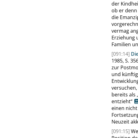
der Kindhei
ob er denn
die Emanzi
vorgerechn
vermag ang
Erziehung 
Familien u
[091:14]
Di
1985,
S. 35
zur Postmo
und künfti
Ent
wicklung
versuchen,
bereits als
entzieht
“
einen nicht
Fortsetzung
Neuzeit ak
[091:15]
Wer
Position d