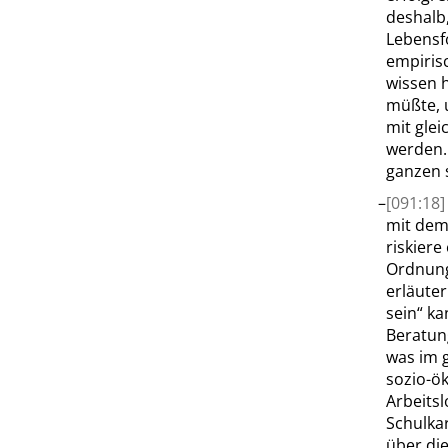
deshalb,
Lebensf
empirisc
wissen h
müßte, 
mit glei
werden.
ganzen 
–
[091:18
mit dem
riskier
Ordnun
erläute
sein
“
kan
Beratung
was im g
sozio-ö
Arbeits
Schulka
über die