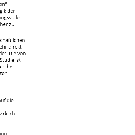
gen
“
gik der
ngsvolle,
eher zu
schaftlichen
ehr direkt
de
“
. Die von
Studie ist
ch bei
eten
uf die
irklich
ann