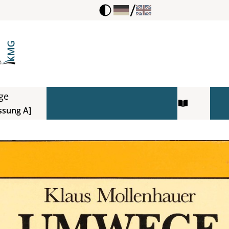
/
ge
ssung A]