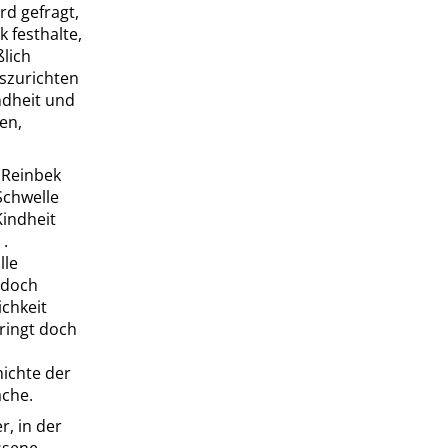
rd gefragt,
 festhalte,
ßlich
szurichten
ndheit und
en,
(Reinbek
 Schwelle
Kindheit
.
lle
 doch
ichkeit
bringt doch
hichte der
ache.
r, in der
ssene