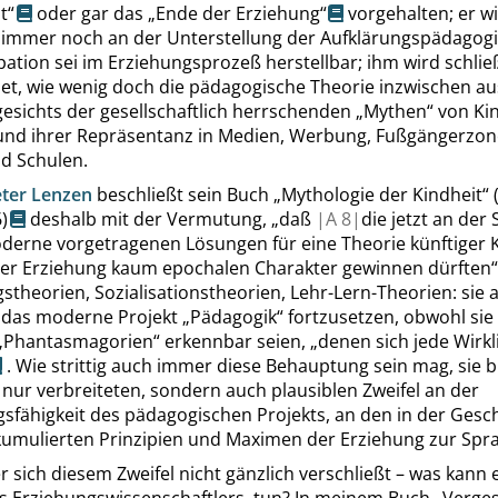
t
“
oder gar das
„
Ende der Erziehung
“
vorgehalten; er wi
 immer noch an der Unterstellung der Aufklärungspädagogik
pation sei im
Erziehungsprozeß
herstellbar; ihm wird schlie
et, wie wenig doch die pädagogische Theorie inzwischen au
esichts der gesellschaftlich herrschenden
„
Mythen
“
von Ki
und ihrer Repräsentanz in Medien, Werbung, Fußgängerzon
nd Schulen.
eter Lenzen
beschließt sein Buch
„
Mythologie der Kindheit
“
6
)
deshalb mit der Vermutung,
„
daß
|
A
8|
die jetzt an der
derne vorgetragenen Lösungen für eine Theorie künftiger 
ger Erziehung kaum epochalen Charakter gewinnen dürften
“
stheorien, Sozialisationstheorien, Lehr-Lern-Theorien: sie a
 das moderne Projekt
„
Pädagogik
“
fortzusetzen, obwohl sie
„
Phantasmagorien
“
erkennbar seien,
„
denen sich jede Wirkl
. Wie strittig auch immer diese Behauptung sein mag, sie 
 nur verbreiteten, sondern auch plausiblen Zweifel an der
sfähigkeit des pädagogischen Projekts, an den in der Gesc
kumulierten Prinzipien und Maximen der Erziehung zur Spr
 sich diesem Zweifel nicht gänzlich verschließt – was kann e
es Erziehungswissenschaftlers, tun? In meinem Buch
„
Verge