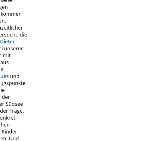
agen
vorkommen
on,
zeitlicher
ersucht, die
Dieter
nei unserer
h mit
haus
ie
Kues
und
zugspunkte
ie
 der
der Südsee
 der Frage,
Konkret
chen
e Kinder
gen. Und