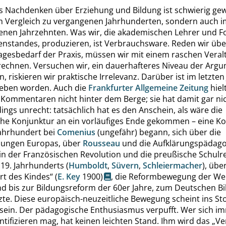
s Nachdenken über Erziehung und Bildung ist schwierig ge
im Vergleich zu vergangenen Jahrhunderten, sondern auch i
enen Jahrzehnten. Was wir, die akademischen Lehrer und F
enstandes, produzieren, ist Verbrauchsware. Reden wir üb
Tagesbedarf der Praxis, müssen wir mit einem raschen Veral
echnen. Versuchen wir, ein dauerhafteres Niveau der Arg
n, riskieren wir praktische Irrelevanz. Darüber ist im letzte
rieben worden. Auch die
Frankfurter Allgemeine Zeitung
hiel
Kommentaren nicht hinter dem Berge; sie hat damit gar ni
ings unrecht: tatsächlich hat es den Anschein, als wäre die
he Konjunktur an ein vorläufiges Ende gekommen – eine Ko
Jahrhundert bei
Comenius
(ungefähr) begann, sich über die
dungen Europas, über
Rousseau
und die Aufklärungspädago
in der Französischen Revolution und die preußische Schulr
19. Jahrhunderts (
Humboldt
,
Süvern
,
Schleiermacher
), übe
rt des Kindes
“
(
E. Key
1900)
, die Reformbewegung der We
nd bis zur Bildungsreform der 60er Jahre, zum Deutschen B
tzte. Diese europäisch-neuzeitliche Bewegung scheint ins St
 sein. Der pädagogische Enthusiasmus verpufft. Wer sich i
ntifizieren mag, hat keinen leichten Stand. Ihm wird das
„
Ve