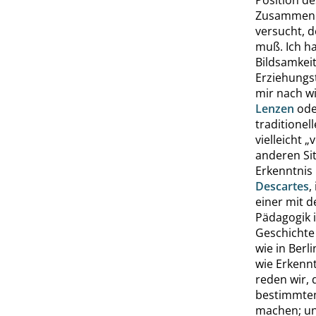
Zusammen
versucht, 
muß. Ich ha
Bildsamkeit
Erziehungst
mir nach wi
Lenzen
ode
traditione
vielleicht
„
v
anderen Sit
Erkenntnis 
Descartes
,
einer mit 
Pädagogik 
Geschichte 
wie in Berl
wie Erkennt
reden wir,
bestimmten
machen; und