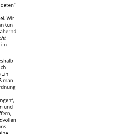
ldeten
“
ei. Wir
an tun
nähernd
cht
 im
eshalb
Ich
s
„
in
ß
man
Ordnung
ingen
“
,
en und
ffern,
dvollen
uns
eine