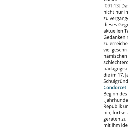
[091:13]
Da
nicht nur 
zu vergang
dieses Geg
aktuellen 
Gedanken r
zu erreiche
viel gesch
hämischen 
schlechterd
pädagogisc
die im 17. 
Schulgrün
Condorcet
Beginn des 
„
Jahrhunde
Republik u
hin, fortse
geraten zu
mit ihm ide