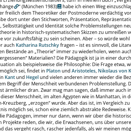
hänge
“
(München 1983)
habe ich einen Weg einzuschl
der freilich dem Theoretiker der Postmoderne verdächtig 
be dort unter den Stichworten, Präsentation, Repräsentati
, Selbsttätigkeit und Identität solche Problemstellungen neu
heorie in historisch-systematischen Skizzen zu umreißen v
e vor zukunftsfähig zu sein scheinen.
Aber –
so würde wohl
r auch
Katharina Rutschky
fragen – ist es sinnvoll, die Lita
llen Bestände an
„
Theorie
“
immer zu wiederholen, wenn auc
ergessenen
“
Materialien? Die Pädagogik ist ja in einer durc
uation als beispielsweise die Philosophie: Die Frage etwa, w
möglich sei, findet in
Platon
und
Aristoteles
,
Nikolaus von 
 in
Kant
und
Hegel
und vielen anderen immer wieder die Be
dem Begriff der Menschheit verbundenen Problemstellung. D
ist ärmlicher dran. Zwar mag man sagen,
daß
immer auch in
dieser Menschheit, im alten Ägypten wie in Manhattan, in 
in-Kreuzberg,
„
erzogen
“
wurde. Aber das ist, im Vergleich zu
nis möglich sei, schon eine ziemlich abstrakte Redeweise. 
 die Pädagogen, immer nur dann, wenn wir über die historis
 Projekte reden, die wir, die Erwachsenen, uns über unser
 das vergeht rasch, rascher jedenfalls, als wir meinen mö