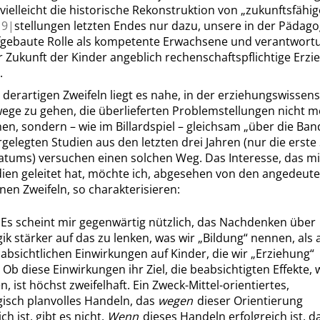
vielleicht die historische Rekonstruktion von
„
zukunftsfähi
9|
stellungen letzten Endes nur dazu, unsere in der Pädago
fgebaute Rolle als kompetente Erwachsene und verantwortu
r Zukunft der Kinder angeblich rechenschaftspflichtige Erzi
.
 derartigen Zweifeln liegt es nahe, in der erziehungswissen
ege zu gehen, die überlieferten Problemstellungen nicht m
n, sondern – wie im Billardspiel – gleichsam
„
über die Ban
rgelegten Studien aus den letzten drei Jahren (nur die erste 
atums) versuchen einen solchen Weg. Das Interesse, das mi
dien geleitet hat, möchte ich, abgesehen von den angedeut
en Zweifeln, so charakterisieren:
]
Es scheint mir gegenwärtig nützlich, das Nachdenken über
k stärker auf das zu lenken, was wir
„
Bildung
“
nennen, als a
 absichtlichen Einwirkungen auf Kinder, die wir
„
Erziehung
“
Ob diese Einwirkungen ihr Ziel, die beabsichtigten Effekte, w
n, ist höchst zweifelhaft. Ein Zweck-Mittel-orientiertes,
isch planvolles Handeln, das
wegen
dieser Orientierung
ch ist, gibt es nicht.
Wenn
dieses Handeln erfolgreich ist, d