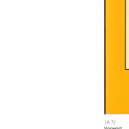
|
A
7|
Vorwort