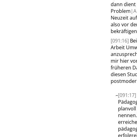
dann dient 
Problem
|
A
Neuzeit au
also vor de
bekräftigen
[091:16]
Bei
Arbeit Umw
anzuspreche
mir hier vo
früheren D
diesen Stu
postmodern
–
[091:17
Pädagogi
planvoll
nennen. 
erreiche
pädagog
erfolgrei