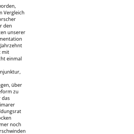
worden,
m Vergleich
orscher
er den
ten unserer
umentation
n Jahrzehnt
t mit
cht einmal
njunktur,
gen, über
eform zu
r das
imarer
ildungsrat
ocken
mmer noch
rschwinden