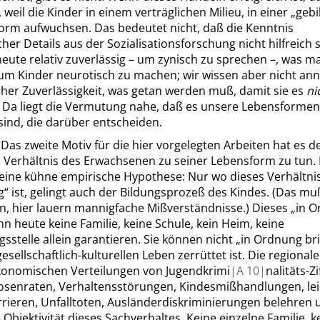
 weil die Kinder in einem verträglichen Milieu, in einer
„
gebi
orm aufwuchsen. Das bedeutet nicht,
daß
die Kenntnis
her Details aus der Sozialisationsforschung nicht hilfreich s
eute relativ zuverlässig – um zynisch zu sprechen –, was m
um Kinder neurotisch zu machen; wir wissen aber nicht an
cher Zuverlässigkeit, was getan werden
muß
, damit sie es
ni
 Da liegt die Vermutung nahe,
daß
es unsere Lebensformen
sind, die darüber entscheiden.
]
Das zweite Motiv für die hier vorgelegten Arbeiten hat es d
 Verhältnis des Erwachsenen zu seiner Lebensform zu tun. 
e eine kühne empirische Hypothese: Nur wo dieses Verhältni
g
“
ist, gelingt auch der Bildungsprozeß des Kindes. (Das
mu
rn, hier lauern mannigfache
Mißverständnisse
.) Dieses
„
in 
n heute keine Familie, keine Schule, kein Heim, keine
sstelle allein garantieren. Sie können nicht
„
in Ordnung br
esellschaftlich-kulturellen Leben zerrüttet ist. Die regional
konomischen Verteilungen von Jugendkrimi
|
A
10|
nalitäts-Zi
losenraten, Verhaltensstörungen, Kindesmißhandlungen, lei
rrieren, Unfalltoten, Ausländerdiskriminierungen belehren 
 Objektivität dieses Sachverhaltes. Keine einzelne Familie, k