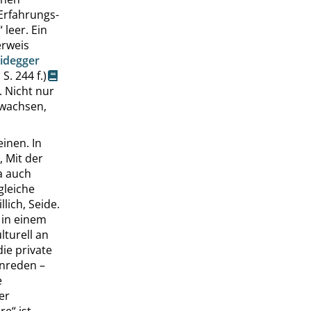
Erfahrungs-
“
leer. Ein
erweis
idegger
,
S.
244 f.
)
. Nicht nur
nwachsen,
inen. In
 Mit der
a auch
gleiche
llich, Seide.
 in einem
lturell an
die private
anreden –
e
er