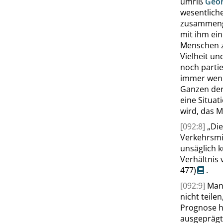
umriß
Geo
wesentliche
zusammenge
mit ihm ein
Menschen z
Vielheit un
noch partie
immer weni
Ganzen der
eine Situat
wird, das M
[092:8]
„
Die
Verkehrsmit
unsäglich k
Verhältnis 
477
)
.
[092:9]
Man
nicht teile
Prognose ha
ausgepräg