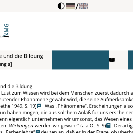
/
e und die Bildung
ung a]
nd die Bildung
 Lust zum Wissen wird bei dem Menschen zuerst dadurch a
eutender Phänomene gewahr wird, die seine Aufmerksamkei
ethe
1949,
S. 19
)
. Was
„
Phänomene
“
, Erscheinungen also
tun haben mögen, die aus solchem Anlaß für uns erscheinen
enn eigentlich unternehmen wir umsonst, das Wesen eines
ken.
Wirkungen
werden wir gewahr
“
(
a.a.O.
,
S. 9
)
. Derartig
es
„
Farbenlehre
“
deuten an, daß er in der Frage, ob über