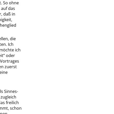
t. So ohne
 auf das
ar, daß
in
igkeit,
chenglied
llen, die
ten. Ich
 möchte ich
it
“
oder
 Vortrages
en zuerst
eine
ls Sinnes-
zugleich
as freilich
ommt, schon
inen