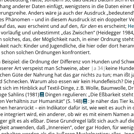
ng anderer Daten einfügt, wenigstens in die Daten einer 
erungsreihe. Anders wäre ja auch der Ausdruck
„
bedeutend
s Phänomen – und in diesem Ausdruck ist ein doppelter V
auf das,
was
erscheint und auf den,
für den
es erscheint;
He
 vorläufig und unbestimmt
„
das Zwischen
“
(
Heidegger
1984
ein solches, das, der Möglichkeit nach, in einer Ordnung steht
keit nach: Kinder und Jugendliche, die hier oder dort hera
r schon
solchen Ordnungen konfrontiert.
Beispiel: die Ordnung der Differenz von Hunden und Schwe
nserer Art verspeist man Schweine, aber
|
a
34|
keine Hunde,
chen Güte der Nahrung hat das gar nichts zu tun; man ißt j
nd
Schnecken
. Warum also essen wir kein Hundefleisch? Die 
 sich im Hinblick auf Textil-Dinge, z. B. Wolle, Baumwolle, Dri
loge
Sahlins
(1981)
Dingen regulieren:
„
Die Eßbarkeit steht
n Verhältnis zur Humanität
“
(
S. 148
)
: Je näher das Tier ku
n heranrückt – ein Indikator dafür ist, wie weit es auch in 
 integriert wird, ein anderer, ob wir es mit einem Namen 
er gilt es als eßbar. Diese Grundregel läßt sich auch auf di
gkeit anwenden, daß
„
Innereien
“
, oder gar Hoden, für wenig