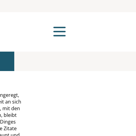
ngeregt,
t an sich
, mit den
, bleibt
 Dinges
e Zitate
haupt und