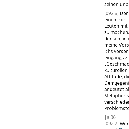
seinen unb
[092:6]
Der 
einen ironi
Leuten mit
zu machen…
denken, in
meine Vorst
Ichs versen
eingangs zi
„
Geschmac
kulturellen
Attitüde, d
Demgegen
andeutet a
Metapher
s
verschieden
Problemste
|
a
36|
[092:7]
Wen