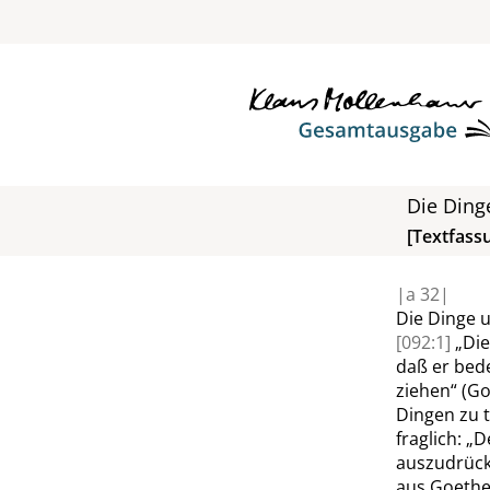
Die Ding
[Textfass
|
a
32|
Die Dinge u
[092:1]
„
Die
daß er bed
ziehen
“
(
Go
Dingen zu 
fraglich:
„
D
auszudrüc
aus
Goeth