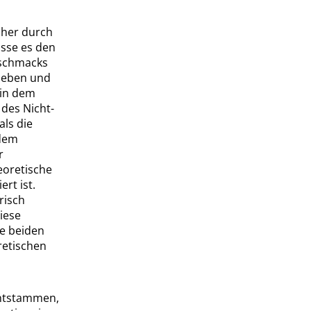
cher durch
asse es den
eschmacks
 leben und
 in dem
 des Nicht-
als die
 dem
r
heoretische
rt ist.
risch
diese
ie beiden
retischen
entstammen,