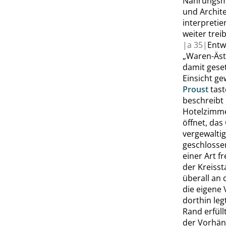
Nahrungsmi
und Archit
interpreti
weiter trei
|
a
35|
Entw
„
Waren-Äst
damit geset
Einsicht ge
Proust
tast
beschreibt 
Hotelzimme
öffnet, das
vergewalti
geschlossen
einer Art f
der Kreisst
überall an 
die eigene 
dorthin le
Rand erfüll
der Vorhän