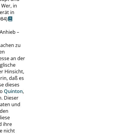
 Wer, in
erät in
84)
 Anhieb –
machen zu
en
resse an der
glische
r Hinsicht,
rin, daß es
se dieses
so
Quinton
,
n. Dieser
Daten und
nden
iese
d ihre
e nicht