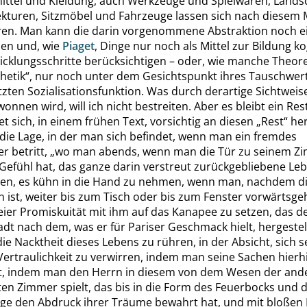
ttel und Kleidung, auch Werkzeuge und Spielwaren, Lands
ekturen, Sitzmöbel und Fahrzeuge lassen sich nach diesem
eren. Man kann die darin vorgenommene Abstraktion noch ei
ben und, wie
Piaget
, Dinge nur noch als Mittel zur Bildung ko
icklungsschritte berücksichtigen – oder, wie manche Theore
hetik
“
, nur noch unter dem Gesichtspunkt ihres Tauschwer
zten Sozialisationsfunktion. Was durch derartige Sichtweis
wonnen wird, will ich nicht bestreiten. Aber es bleibt ein Res
et sich, in einem frühen Text, vorsichtig an diesen
„
Rest
“
her
die Lage, in der man sich befindet, wenn man ein fremdes
r betritt,
„
wo man abends, wenn man die Tür zu seinem Z
 Gefühl hat, das ganze darin verstreut zurückgebliebene Le
gen, es kühn in die Hand zu nehmen, wenn man, nachdem di
 ist, weiter bis zum Tisch oder bis zum Fenster vorwärtsgeht
reier Promiskuität mit ihm auf das Kanapee zu setzen, das d
adt nach dem, was er für Pariser Geschmack hielt, hergestell
die Nacktheit dieses Lebens zu rühren, in der Absicht, sich 
Vertraulichkeit zu verwirren, indem man seine Sachen hierh
gt, indem man den Herrn in diesem von dem Wesen der and
ten Zimmer spielt, das bis in die Form
des Feuerbocks und d
ge den Abdruck ihrer Träume bewahrt hat, und mit bloßen