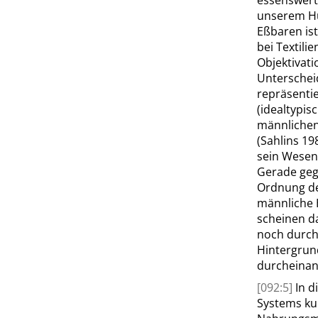
essenswert
unserem Hu
Eßbaren ist
bei Textili
Objektivati
Unterschei
repräsentie
(idealtypis
männlichen
(
Sahlins
19
sein Wesen 
Gerade gege
Ordnung der
männliche 
scheinen d
noch durch
Hintergrun
durcheinan
[092:5]
In d
Systems kul