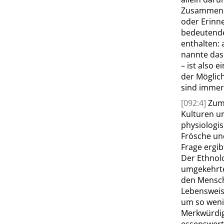
Zusammenha
oder Erinn
bedeutende
enthalten: 
nannte das
– ist also 
der Möglich
sind imme
[092:4]
Zum 
Kulturen u
physiologis
Frösche u
Frage ergibt
Der Ethno
umgekehrte
den Mensche
Lebensweise
um so wenig
Merkwürdi