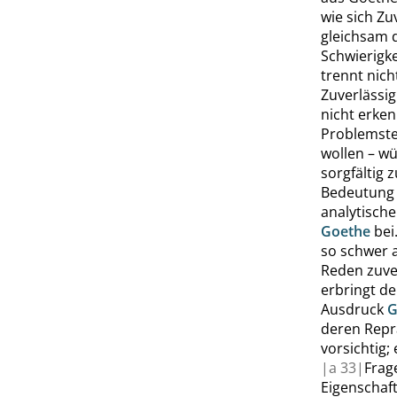
wie sich Zu
gleichsam 
Schwierigke
trennt nic
Zuverlässig
nicht erken
Problemste
wollen – w
sorgfältig 
Bedeutung 
analytisch
Goethe
bei
so schwer 
Reden zuve
erbringt d
Ausdruck
G
deren Repr
vorsichtig;
|
a
33|
Frag
Eigenschaf