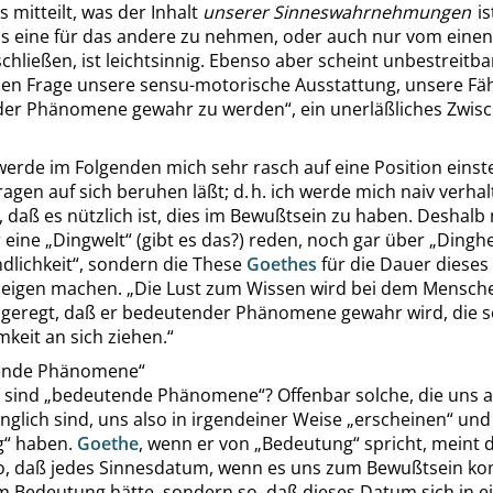
s mitteilt, was der Inhalt
unserer Sinneswahrnehmungen
is
as eine für das andere zu nehmen, oder auch nur vom einen
chließen, ist leichtsinnig. Ebenso aber scheint unbestreitb
zen Frage unsere
sensu-motorische
Ausstattung, unsere Fäh
der Phänomene gewahr zu werden
“
, ein unerläßliches Zwis
werde im Folgenden mich sehr rasch auf eine Position einste
ragen auf sich beruhen läßt; d. h. ich werde mich naiv verhal
 daß es nützlich ist, dies im Bewußtsein zu haben. Deshalb
 eine
„
Dingwelt
“
(gibt es das?) reden, noch gar über
„
Dinghe
dlichkeit
“
, sondern die These
Goethes
für die Dauer dieses
u eigen machen.
„
Die Lust zum Wissen wird bei dem Mensch
geregt, daß er bedeutender Phänomene gewahr wird, die s
keit an sich ziehen
.
“
ende Phänomene
“
 sind
„
bedeutende Phänomene
“
? Offenbar solche, die uns a
glich sind, uns also in irgendeiner Weise
„
erscheinen
“
und 
g
“
haben.
Goethe
, wenn er von
„
Bedeutung
“
spricht, meint d
so, daß jedes Sinnesdatum, wenn es uns zum Bewußtsein k
um Bedeutung hätte, sondern so, daß dieses Datum sich in e