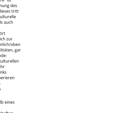
ere
“
ist
dnung des
ieses tritt
ulturelle
ls auch
ört
ich zur
nnlich/oben
litäten, gar
ode:
kulturellen
ehr
unks
perieren
m
s
lb eines