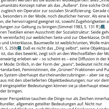
 gehalten
werden als die äußeren Muskelpartien:
alles
„
Inn
manitäts-Konzept näher als das
„
Äußere
“
. Eine solche Or
 zugleich ein Operator zur sozialen Stratifizierung. Gerade d
en, besonders in der Mode, noch deutlicher hervor. Als eine k
on, die hervorragend geeignet ist, sowohl Zugehörigkeiten a
dungen zur Geltung zu bringen
(
Simmel
1983,
S.
131 ff.
)
,
ren Textilien einen Ausschnitt der Sozialstruktur: Seide geh
ch vereinfacht) zur weiblichen Seite und zur Oberklasse, Drill
 und Unterklasse, Baumwolle ist weiblich/unten, Wolle mä
81,
S. 259
)
. Daß es nicht das
„
Ding selbst
“
, seine Objektqua
ist, das dies bewirkt, zeigt sich an den Wechselfällen der M
nwärtig erleben wir – so scheint es – eine Diffusion in der 
 Mode: Drillich, in der Form der
„
Jeans
“
, bedeutet nicht m
Handarbeit, Feministinnen, die
„
Grünen
“
-Fraktionen und P
as System überhaupt durcheinanderzubringen – aber sie o
aus mit den überlieferten Objektbedeutungen; nur vor de
d ein
gespielter Bedeutungen können sie ja überhaupt etwa
der bringen.
ieser Perspektive tauchen die Dinge nur als Zeichen innerha
tureller, allgemein geteilter Bedeutungen auf. Nicht nur