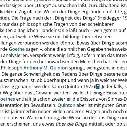
verlässiges über
„
Dinge
“
ausmachen läßt, zurückhaltend ist.
direktem Zugriff, das Wesen der Dinge ergründen möchte, g
iten. Die Frage nach der
„
Dingheit des Dings
“
(
Heidegger
19
ht nur das philosophische Fragen von den scheinbaren
keiten alltäglichen Handelns; sie läßt auch – wenigstens auf
nen, auf welche Weise sie mit bildungstheoretischen
llungen verbunden werden könnte. Etwas über Dinge aus
ürde
Goethe
sagen –, ohne die sinnlichen Gegebenheitsweis
zu analysieren, verspricht wenig Erfolg, sofern man das Inte
der Dinge für den heranwachsenden Menschen hat. Der en
e Philosoph
Anthony M. Quinton
springt, wenigstens in diese
. Die ganze Schwierigkeit des Redens über Dinge bestehe da
auszumachen ist, ob überhaupt und wenn ja in welcher Wei
rlässig genannt werden kann
(
Quinton
1973)
.
Jedenfalls, 
er Weg über das
„
Gewahr-werden
“
vielleicht einige Einsichte
oethes
enthält ja schon zweierlei: die Existenz von Sinnes-
äsentation im Bewußtsein.
Quinton
aber ist mit guten Grü
 es ist ja immerhin neben vielen anderen Fragen
auch noch d
e, ob unsere Wahrnehmung, die Weise, in der uns Dinge un
ten erscheinen, uns etwas
über die Dinge
mitteilt
oder ob si