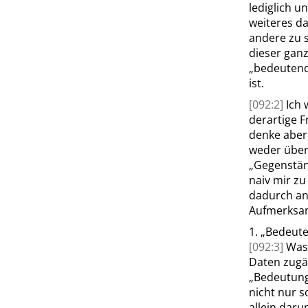
lediglich un
weiteres d
andere zu s
dieser gan
„
bedeuten
ist.
[092:2]
Ich 
derartige F
denke aber,
weder über
„
Gegenstän
naiv mir z
dadurch an
Aufmerksam
1.
„
Bedeut
[092:3]
Was
Daten zugän
„
Bedeutun
nicht nur 
allein dar