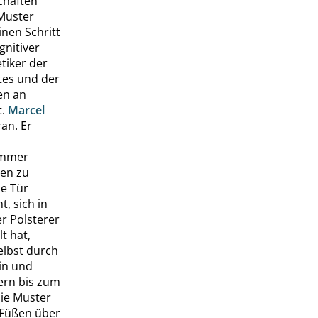
chaften
 Muster
nen Schritt
gnitiver
tiker der
tes und der
en an
t.
Marcel
an. Er
immer
ben zu
e Tür
, sich in
er Polsterer
t hat,
selbst durch
in und
ern bis zum
ie Muster
 Füßen über