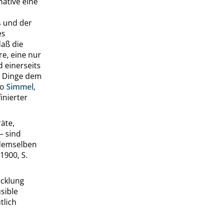
native eine
s und der
es
daß die
re, eine nur
d einerseits
e Dinge dem
so
Simmel
,
inierter
äte,
– sind
n demselben
1900,
S.
icklung
sible
tlich