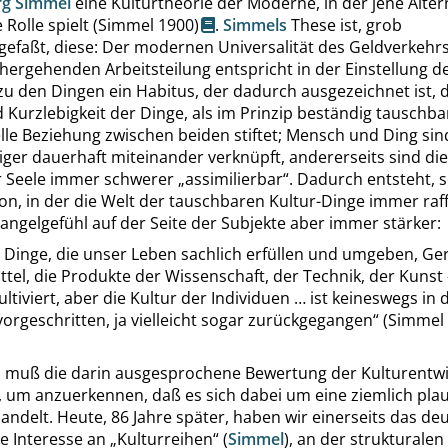
rg
Simmel
eine Kulturtheorie der Moderne, in der jene Alter
 Rolle spielt
(
Simmel
1900)
.
Simmels
These ist
,
grob
faßt, diese: Der modernen Universalität des Geldverkehr
hergehenden Arbeitsteilung entspricht in der Einstellung d
u den Dingen ein Habitus, der dadurch ausgezeichnet ist, 
d Kurzlebigkeit der Dinge, als im Prinzip beständig tauschba
lle Beziehung zwischen beiden stiftet; Mensch und Ding sin
ger dauerhaft miteinander verknüpft, andererseits sind di
 Seele immer schwerer
„
assimilierbar
“
. Dadurch entsteht, 
ion, in der die Welt der tauschbaren Kultur-Dinge immer raff
angelgefühl auf der Seite der Subjekte aber immer stärker:
 Dinge, die unser Leben sachlich erfüllen und umgeben, Ger
tel, die Produkte der Wissenschaft, der Technik, der Kunst 
ultiviert, aber die Kultur der Individuen … ist keineswegs i
vorgeschritten, ja vielleicht sogar zurückgegangen
“
(
Simmel
 muß die darin ausgesprochene Bewertung der Kulturentw
n, um anzuerkennen, daß es sich dabei um eine ziemlich plau
ndelt. Heute, 86 Jahre später, haben wir einerseits das deu
te
Interesse an
„
Kulturreihen
“
(
Simmel
), an der strukturalen