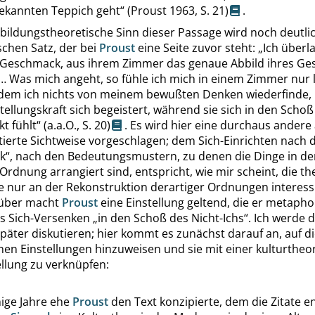
ekannten Teppich geht
“
(
Proust
1963,
S. 21
)
.
bildungstheoretische Sinn dieser Passage wird noch deutli
schen Satz, der bei
Proust
eine Seite zuvor steht:
„
Ich überl
 Geschmack, aus ihrem Zimmer das genaue Abbild ihres G
 Was mich angeht, so fühle ich mich in einem Zimmer nur
 dem ich nichts von meinem bewußten Denken wiederfinde,
ellungskraft sich begeistert, während sie sich in den Schoß
kt fühlt
“
(
a.a.O.
,
S. 20
)
. Es wird hier eine durchaus andere 
tierte Sichtweise vorgeschlagen
; dem
Sich-Einrichten nach
k
“
, nach den Bedeutungsmustern, zu denen die Dinge in de
 Ordnung arrangiert sind, entspricht, wie mir scheint, die t
ie nur an der Rekonstruktion derartiger Ordnungen interessie
über macht
Proust
eine Einstellung geltend, die er metapho
ls Sich-Versenken
„
in den Schoß des Nicht-Ichs
“
. Ich werde 
päter diskutieren; hier kommt es zunächst darauf an, auf d
en Einstellungen hinzuweisen und sie mit einer kulturtheo
llung zu verknüpfen
:
ige Jahre
ehe
Proust
den Text konzipierte, dem die Zitate 