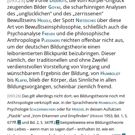
[093:25]
Die Ironie
Diderots
, die vom Körper-Unglück
zeugenden Bilder
Goyas
, die scharfsinnigen Analysen
des
„
unglücklichen
“
und des
„
zerrissenen
“
Bewußtseins
Hegels
, der Spott
Nietzsches
über diese
Art von Bewußtseinsphilosophie, schließlich auch die
Psychoanalyse
Freuds
und die philosophische
Anthropologie
Plessners
reichten offenbar nicht aus,
um der deutschen Bildungstheorie einen
leiborientierten Blickpunkt beizubringen. Dieser
nämlich, der traditionellen und ohne Zweifel
verdienstvollen Vorstellung von Vorgang und
wünschbarem Ergebnis der Bildung, von
Humboldt
bis
Klafki
, blieb der Körper, das Sinnliche in allen
Bildungsvorgängen,
scheinbar ziemlich
fremd.
[093:26]
Das gilt allerdings nicht dort, wo Bildungstheorie noch mit
Anthropologie verknüpft war, in der Sprachtheorie
Humboldts
, der
Psychologie
Schleiermachers
oder für
Herder
, in dessen Aufsätzen
„
Plastik
“
und
„
Vom Erkennen und Empfinden
“
(
Herder
1953, Bd. 1, S.
677ff.
und
Bd. 2, S. 347ff.)
beispielsweise eine Bildungstheorie
des Leibes – wenn man so sagen darf – enthalten ist, wie ein