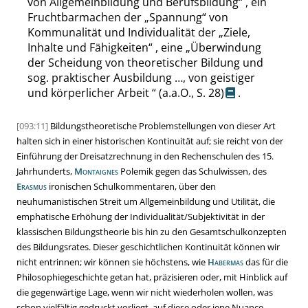
von Allgemeinbildung und Berufsbildung
“
, ein
Fruchtbarmachen der
„
Spannung
“
von
Kommunalität und Individualität der
„
Ziele,
Inhalte und Fähigkeiten
“
, eine
„
Überwindung
der Scheidung von theoretischer Bildung und
sog. praktischer Ausbildung …, von geistiger
und körperlicher Arbeit
“
(a.a.O.,
S. 28
)
.
[093:11]
Bildungstheoretische Problemstellungen von dieser Art
halten sich in einer historischen Kontinuität auf; sie reicht von der
Einführung der Dreisatzrechnung in den Rechenschulen des 15.
Jahrhunderts,
Montaignes
Polemik gegen das Schulwissen, des
Erasmus
ironischen Schulkommentaren, über den
neuhumanistischen Streit um Allgemeinbildung und Utilität, die
emphatische Erhöhung der Individualität/Subjektivität in der
klassischen Bildungstheorie bis hin zu den Gesamtschulkonzepten
des Bildungsrates. Dieser geschichtlichen Kontinuität können wir
nicht entrinnen; wir können sie höchstens, wie
Habermas
das für die
Philosophiegeschichte getan hat, präzisieren oder, mit Hinblick auf
die gegenwärtige Lage, wenn wir nicht wiederholen wollen, was
schon vielfältig gedruckt vorliegt, auf diese oder jene Nuance