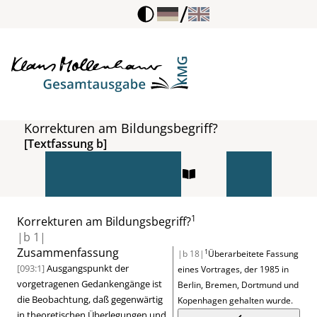
/
Korrekturen am Bildungsbegriff?
[Textfassung b]
1
Korrekturen am Bildungsbegriff?
|
b
1|
Zusammenfassung
1
|b 18|
Überarbeitete Fassung
[093:1]
Ausgangspunkt der
eines Vortrages, der 1985 in
vorgetragenen Gedankengänge ist
Berlin, Bremen, Dortmund und
die Beobachtung, daß gegenwärtig
Kopenhagen gehalten wurde.
in theoretischen Überlegungen und