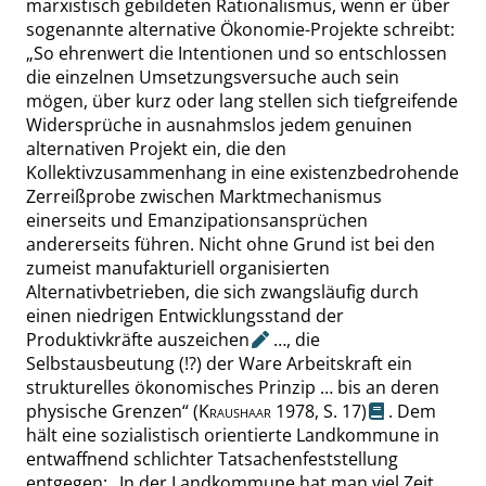
marxistisch gebildeten Rationalismus, wenn er über
sogenannte alternative Ökonomie-Projekte schreibt:
„
So ehrenwert die Intentionen und so entschlossen
die einzelnen Umsetzungsversuche auch sein
mögen, über kurz oder lang stellen sich tiefgreifende
Widersprüche in ausnahmslos jedem genuinen
alternativen Projekt ein, die den
Kollektivzusammenhang in eine existenzbedrohende
Zerreißprobe zwischen Marktmechanismus
einerseits und Emanzipationsansprüchen
andererseits führen. Nicht ohne Grund ist bei den
zumeist manufakturiell organisierten
Alternativbetrieben, die sich zwangsläufig durch
einen niedrigen Entwicklungsstand der
Produktivkräfte
auszeichen
…, die
Selbstausbeutung (!?) der Ware Arbeitskraft ein
strukturelles ökonomisches Prinzip … bis an deren
physische Grenzen
“
(
Kraushaar
1978,
S. 17
)
. Dem
hält eine sozialistisch orientierte Landkommune in
entwaffnend schlichter Tatsachenfeststellung
entgegen:
„
In der Landkommune hat man viel Zeit