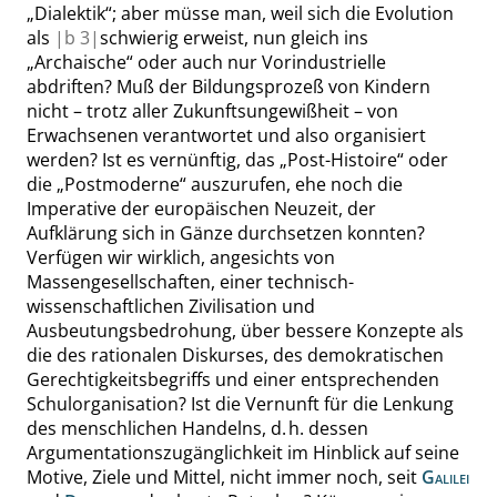
„
Dialektik
“
; aber
müsse
man, weil sich die Evolution
als
|
b
3|
schwierig erweist, nun gleich ins
„
Archaische
“
oder auch nur Vorindustrielle
abdriften? Muß der Bildungsprozeß von Kindern
nicht – trotz aller Zukunftsungewißheit – von
Erwachsenen verantwortet und also organisiert
werden? Ist es vernünftig, das
„
Post-
Histoire
“
oder
die
„
Postmoderne
“
auszurufen, ehe noch die
Imperative der europäischen Neuzeit, der
Aufklärung sich in Gänze durchsetzen konnten?
Verfügen wir wirklich, angesichts von
Massengesellschaften, einer technisch-
wissenschaftlichen Zivilisation und
Ausbeutungsbedrohung, über bessere Konzepte als
die des rationalen Diskurses, des demokratischen
Gerechtigkeitsbegriffs und einer entsprechenden
Schulorganisation? Ist die Vernunft für die Lenkung
des menschlichen Handelns, d. h. dessen
Argumentationszugänglichkeit im Hinblick auf seine
Motive, Ziele und Mittel, nicht immer noch, seit
Galilei