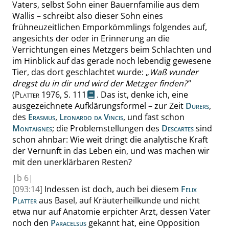
Vaters, selbst Sohn einer Bauernfamilie aus dem
Wallis – schreibt also dieser Sohn eines
frühneuzeitlichen Emporkömmlings folgendes auf,
angesichts der oder in Erinnerung an die
Verrichtungen eines Metzgers beim Schlachten und
im Hinblick auf das gerade noch lebendig gewesene
Tier
, das dort geschlachtet wurde:
„
Waß wunder
dregst du in dir und wird der Metzger finden?
“
(
Platter
1976,
S. 111
.
Das ist, denke ich, eine
ausgezeichnete Aufklärungsformel – zur Zeit
Dürers
,
des
Erasmus
,
Leonardo da Vincis
, und fast schon
Montaignes
; die Problemstellungen des
Descartes
sind
schon ahnbar: Wie weit dringt die analytische Kraft
der Vernunft in das Leben ein, und was machen wir
mit den unerklärbaren Resten?
|
b
6|
[093:14]
Indessen ist doch, auch bei diesem
Felix
Platter
aus Basel, auf Kräuterheilkunde und nicht
etwa nur auf Anatomie erpichter Arzt, dessen Vater
noch den
Paracelsus
gekannt
hat
, eine Opposition