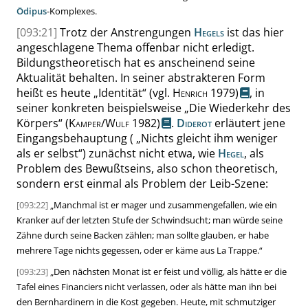
Ödipus
-Komplexes.
[093:21]
Trotz der Anstrengungen
Hegels
ist das hier
angeschlagene Thema offenbar nicht erledigt.
Bildungstheoretisch hat es anscheinend seine
Aktualität behalten. In seiner abstrakteren Form
heißt es heute
„
Identität
“
(vgl.
Henrich
1979)
,
in
seiner konkreten beispielsweise
„
Die Wiederkehr des
Körpers
“
(
Kamper
/
Wulf
1982)
.
Diderot
erläutert jene
Eingangsbehauptung (
„
Nichts gleicht ihm weniger
als er selbst
“
) zunächst nicht etwa, wie
Hegel
, als
Problem des Bewußtseins, also schon theoretisch
,
sondern erst einmal als Problem der Leib-Szene:
[093:22]
„
Manchmal ist er mager und zusammengefallen, wie ein
Kranker auf der letzten Stufe der Schwindsucht; man würde seine
Zähne durch seine Backen zählen; man sollte glauben, er habe
mehrere Tage nichts gegessen, oder er käme aus La Trappe.
“
[093:23]
„
Den nächsten Monat ist er feist und völlig, als hätte er die
Tafel eines Financiers nicht verlassen, oder als hätte man ihn bei
den Bernhardinern in die Kost gegeben. Heute, mit schmutziger