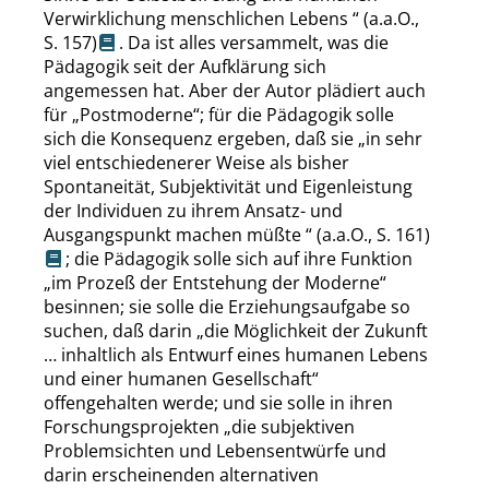
Verwirklichung menschlichen Lebens
“
(a.a.O.,
S. 157
)
. Da ist alles versammelt, was die
Pädagogik seit der Aufklärung sich
angemessen hat. Aber der Autor plädiert auch
für
„
Postmoderne
“
; für die Pädagogik solle
sich die Konsequenz ergeben, daß sie
„
in sehr
viel entschiedenerer Weise als bisher
Spontaneität, Subjektivität und Eigenleistung
der Individuen zu ihrem Ansatz- und
Ausgangspunkt machen müßte
“
(a.a.O.,
S. 161
)
; die Pädagogik solle sich auf ihre Funktion
„
im Prozeß der Entstehung der Moderne
“
besinnen; sie solle die Erziehungsaufgabe so
suchen, daß darin
„
die Möglichkeit der Zukunft
… inhaltlich als Entwurf eines humanen Lebens
und einer humanen Gesellschaft
“
offengehalten werde; und sie solle in ihren
Forschungsprojekten
„
die subjektiven
Problemsichten und Lebensentwürfe und
darin erscheinenden alternativen