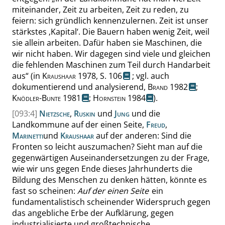
miteinander, Zeit zu arbeiten, Zeit zu reden, zu
feiern: sich gründlich kennenzulernen. Zeit ist unser
stärkstes
‚
Kapital
‘
. Die Bauern haben wenig Zeit, weil
sie allein arbeiten. Dafür haben sie Maschinen, die
wir nicht haben. Wir dagegen sind viele und gleichen
die fehlenden Maschinen zum Teil durch Handarbeit
aus
“
(in
Kraushaar
1978,
S. 106
; vgl. auch
dokumentierend und analysierend,
Brand
1982
;
Knödler-Bunte
1981
;
Hornstein
1984
).
[093:4]
Nietzsche
,
Ruskin
und
Jung
und die
Landkommune
auf der einen Seite,
Freud
,
Marinetti
und
Kraushaar
auf der anderen: Sind die
Fronten so leicht auszumachen? Sieht man auf die
gegenwärtigen Auseinandersetzungen zu der Frage,
wie wir uns gegen Ende dieses Jahrhunderts die
Bildung des Menschen zu denken hätten, könnte es
fast so scheinen:
Auf der einen Seite
ein
fundamentalistisch scheinender Widerspruch gegen
das angebliche Erbe der Aufklärung, gegen
industrialisierte und großtechnische