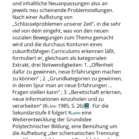
und inhaltliche Neuanpassungen also an
jeweils neu scheinende Problemstellungen.
Nach einer Auflistung von
„
Schlüsselproblemen unserer Zeit
“
, in die sehr
viel von dem eingeht, was von den neuen
sozialen Bewegungen zum Thema gemacht
wird und die durchaus Konturen eines
zukunftsfähigen Curriculums erkennen läßt,
formuliert er, gleichsam als kategorialen
Extrakt, drei Notwendigkeiten: 1.
„
Offenheit
dafür zu gewinnen, neue Erfahrungen machen
zu können
“
; 2.
„
Grundkategorien zu gewinnen,
in deren Spur man an neue Erfahrungen …
Fragen stellen kann
“
; 3.
„
Bereitschaft erlernen,
neue Informationen einzuholen und zu
verarbeiten
“
(
Klafki
1985,
S. 26
)
. Für die
Sekundarstufe II folgert
Klafki
eine
Weiterentwicklung der Grundidee
Polytechnischer Bildung, eine Bemühung um
die Aufhebung
„
der schematischen Trennung