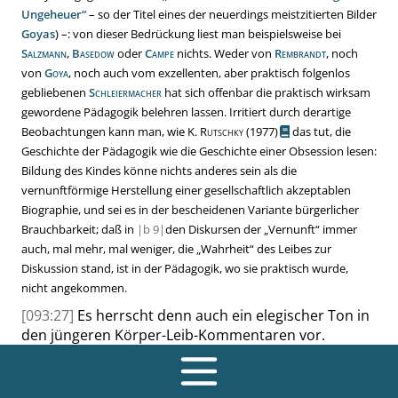
Ungeheuer
“
– so der Titel eines der neuerdings meistzitierten Bilder
Goyas
) –: von dieser Bedrückung liest man beispielsweise bei
Salzmann
,
Basedow
oder
Campe
nichts. Weder von
Rembrandt
, noch
von
Goya
, noch auch vom exzellenten, aber praktisch folgenlos
gebliebenen
Schleiermacher
hat sich offenbar die praktisch wirksam
gewordene Pädagogik belehren lassen. Irritiert durch derartige
Beobachtungen kann man, wie
K. Rutschky
(1977)
das tut, die
Geschichte der Pädagogik wie die Geschichte einer Obsession lesen:
Bildung des Kindes könne nichts anderes sein als die
vernunftförmige Herstellung einer gesellschaftlich akzeptablen
Biographie, und sei es in der bescheidenen Variante bürgerlicher
Brauchbarkeit; daß in
|
b
9|
den Diskursen der
„
Vernunft
“
immer
auch, mal mehr, mal weniger, die
„
Wahrheit
“
des Leibes zur
Diskussion stand, ist in der Pädagogik, wo sie praktisch wurde,
nicht angekommen.
[093:27]
Es herrscht denn auch ein elegischer Ton in
den jüngeren Körper-Leib-Kommentaren vor.
Zwischen den Beklommenheiten unserer
sektionierten Sinnlichkeit und den Appellen, die
getrennten Sinne wieder zusammenzuführen, bleibt