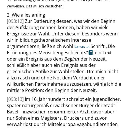
verweisen. Das will ich versuchen.
2.
Wie alles anfing
[093:12]
Zur Datierung dessen, was wir den Beginn
der Aufklärung nennen können, haben wir viele
Ereignisse zur Wahl. Unter diesen, besonders wenn
wir in bildungstheoretischem Interesse
argumentieren, ließe sich wohl
Lessings
Schrift
„
Die
Erziehung des Menschengeschlechts
“
,
ein Text
oder ein Ereignis aus dem
Beginn
der Neuzeit,
schließlich aber auch ein Ereignis aus der
griechischen Antike zur Wahl stellen. Um mich nicht
allzu rasch und ohne Not dem Verdacht einer
willkürlichen Parteinahme auszusetzen, wähle ich die
mittlere Position: den Beginn der Neuzeit.
[093:13]
Im 16. Jahrhundert schreibt ein jugendlicher,
später naturgemäß erwachsener Bürger der Stadt
Basel – inzwischen renommierter Arzt, davor aber
nur Sohn eines Magisters, Druckers und zuvor
verwahrlost durch Mitteleuropa vagabundierenden