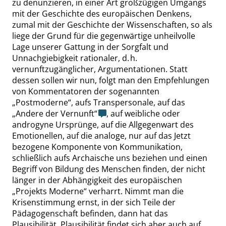
zu denunzieren, in einer Art großzügigen Umgangs
mit der Geschichte des europäischen Denkens,
zumal mit der Geschichte der Wissenschaften, so als
liege der Grund für die gegenwärtige unheilvolle
Lage unserer Gattung in der Sorgfalt und
Unnachgiebigkeit rationaler, d. h.
vernunftzugänglicher
,
Argumentationen. Statt
dessen sollen wir nun, folgt man den Empfehlungen
von Kommentatoren der sogenannten
„
Postmoderne
“
, aufs Transpersonale, auf das
„
Andere der Vernunft
“
, auf weibliche oder
androgyne Ursprünge, auf die Allgegenwart des
Emotionellen, auf die analoge, nur auf das Jetzt
bezogene Kompo
nente von Kommunikation,
schließlich aufs Archaische uns beziehen und einen
Begriff von Bildung des Menschen finden, der nicht
länger in der Abhängigkeit des europäischen
„
Projekts Moderne
“
verharrt. Nimmt man die
Krisenstimmung ernst, in der sich Teile der
Pädagogenschaft befinden, dann hat das
Plausibilität.
Plausibilität
findet sich aber auch auf