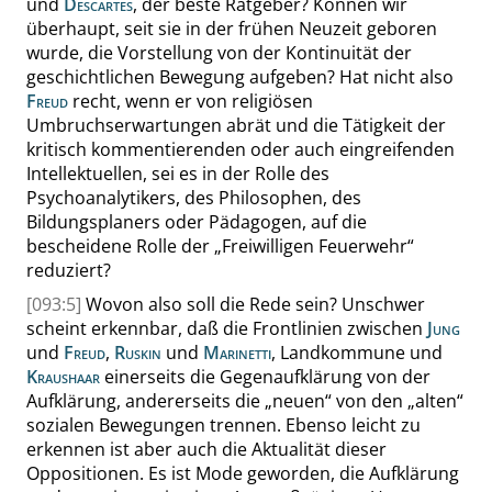
und
Descartes
, der beste Ratgeber? Können wir
überhaupt, seit sie in der frühen Neuzeit geboren
wurde, die Vorstellung von der Kontinuität der
geschichtlichen Bewegung aufgeben? Hat nicht also
Freud
recht, wenn er von religiösen
Umbruchserwartungen abrät und die Tätigkeit der
kritisch kommentierenden oder auch eingreifenden
Intellektuellen, sei es in der Rolle des
Psychoanalytikers, des Philosophen, des
Bildungsplaners oder Pädagogen, auf die
bescheidene Rolle der
„
Freiwilligen Feuerwehr
“
reduziert?
[093:5]
Wovon also soll die Rede sein? Unschwer
scheint erkennbar, daß die Frontlinien zwischen
Jung
und
Freud
,
Ruskin
und
Marinetti
, Landkommune und
Kraushaar
einerseits
die
Gegenaufklärung von der
Aufklärung, andererseits die
„
neuen
“
von den
„
alten
“
sozialen Bewegungen trennen
. Ebenso leicht zu
erkennen ist aber auch die Aktualität dieser
Oppositionen
. Es ist Mode geworden, die Aufklärung