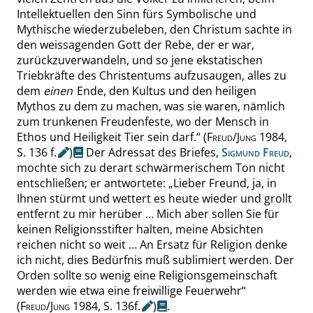
Intellektuellen den Sinn fürs Symbolische und
Mythische wiederzubeleben, den Christum sachte in
den weissagenden Gott der Rebe, der er war,
zurückzuverwandeln, und so jene ekstatischen
Triebkräfte des Christentums aufzusaugen, alles zu
dem
einen
Ende, den Kultus und den heiligen
Mythos zu dem zu machen, was sie waren, nämlich
zum trunkenen Freudenfeste, wo der Mensch in
Ethos und Heiligkeit Tier sein darf.
“
(
Freud
/
Jung
1984,
S.
136 f.
)
Der Adressat des Briefes,
Sigmund Freud
,
mochte sich zu derart schwärmerischem Ton nicht
entschließen; er antwortete:
„
Lieber Freund, ja, in
Ihnen stürmt und wettert es heute wieder und grollt
entfernt zu mir herüber
… Mich aber sollen Sie für
keinen Religionsstifter halten, meine Absichten
reichen nicht so weit
… An Ersatz für Religion denke
ich nicht
,
dies Bedürfnis muß sublimiert werden. Der
Orden sollte so wenig
eine Religionsgemeinschaft
werden wie etwa eine freiwillige Feuerwehr
“
(
Freud
/
Jung
1984,
S.
136f.
)
.