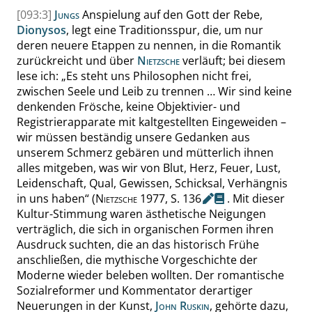
[093:3]
Jungs
Anspielung auf den Gott der Rebe,
Dionysos
, legt eine Traditionsspur, die, um nur
deren neuere Etappen zu nennen, in die Romantik
zurückreicht und über
Nietzsche
verläuft; bei diesem
lese ich:
„
Es steht uns Philosophen nicht frei,
zwischen Seele und Leib zu trennen
… Wir sind keine
denkenden Frösche, keine Objektivier- und
Registrierapparate mit kaltgestellten Eingeweiden –
wir müssen beständig unsere Gedanken aus
unserem Schmerz gebären und mütterlich ihnen
alles mitgeben, was wir von Blut, Herz, Feuer, Lust,
Leidenschaft, Qual, Gewissen, Schicksal, Verhängnis
in uns haben
“
(
Nietzsche
1977,
S.
136
.
Mit dieser
Kultur-Stimmung waren ästhetische Neigungen
verträglich, die sich in organischen Formen ihren
Ausdruck suchten, die an das historisch Frühe
anschließen, die mythische Vorgeschichte der
Moderne wieder beleben wollten. Der romantische
Sozialreformer und Kommentator derartiger
Neuerungen in der Kunst,
John Ruskin
, gehörte dazu,