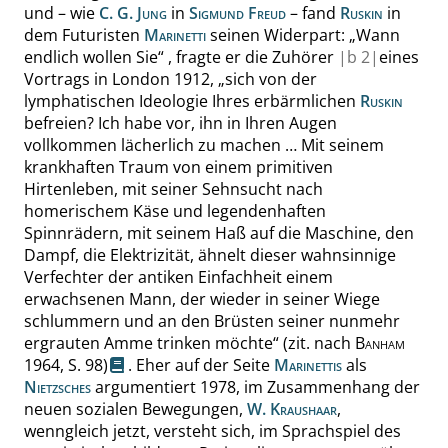
und – wie
C. G. Jung
in
Sigmund Freud
– fand
Ruskin
in
dem Futuristen
Marinetti
seinen Widerpart:
„
Wann
endlich wollen Sie
“
, fragte er die Zuhörer
|
b
2|
eines
Vortrags in London
1912
,
„
sich von der
lymphatischen Ideologie Ihres erbärmlichen
Ruskin
befreien? Ich habe vor, ihn in Ihren Augen
vollkommen lächerlich zu machen
… Mit seinem
krankhaften Traum von einem primitiven
Hirtenleben, mit seiner Sehnsucht nach
homerischem Käse und legendenhaften
Spinnrädern, mit seinem Haß auf die Maschine, den
Dampf, die Elektrizität, ähnelt dieser wahnsinnige
Verfechter der antiken Einfachheit einem
erwachsenen Mann,
der wieder in seiner Wiege
schlummern und an den Brüsten seiner nunmehr
ergrauten Amme trinken möchte
“
(zit. nach
Banham
1964,
S. 98
)
. Eher auf der Seite
Marinettis
als
Nietzsches
argumentiert 1978, im Zusammenhang der
neuen sozialen Bewegungen,
W. Kraushaar
,
wenngleich jetzt, versteht sich, im Sprachspiel des