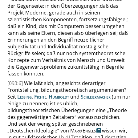
der Gegenseite:
in den Überzeugungen,
daß das
Projekt Moderne, gerade auch in seinen
szientistischen Komponenten,
fortsetzungsfähig
sei;
daß ein Kind, das mit Computern besser umgehen
kann als seine Eltern, diesen also überlegen sei
;
daß
Erinnerungen an den Begriff neuzeitlicher
Subjektivität und Individualität nostalgische
Rückgriffe seien
;
daß nur noch systemtheoretische
Konzepte zum Verhältnis von Mensch und Umwelt
die Gegenwartsprobleme zukunftsfähig in Begriffe
fassen könnten.
[093:6]
Wie läßt sich, angesichts derartiger
Frontstellung, bildungstheoretisch argumentieren?
Seit
Lessing
,
Fichte
,
Humboldt
und
Schleiermacher
(um nur
einige zu nennen) ist es üblich,
bildungstheoretischen Überlegungen eine
„
Theorie
des gegenwärtigen Zeitalters
“
vorauszuschicken.
Und seit der wenig später geschriebenen
„
Deutschen Ideologie
“
von
Marx
/
Engels
wissen wir,
in gut aufklärerischer
|
b
4|
Tradition, daß derartige