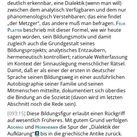
deutlich erkennbar, eine Dialektik (wenn man will)
zwischen dem analytisch Verfügbaren und dem nur
phänomenologisch Verstehbaren; das eine findet
„
der Metzger
“
, das andere muß man befragen.
Felix
Platter
beschrieb mit dieser Formel, wie wir heute
sagen würden, sein Bildungsmotiv und damit
zugleich auch die Grundgestalt seines
Bildungsprojekts
;
analytisches Entzaubern,
hermeneutisch kontrolliert; rationale Welterfassung
im Kontext der Sinnauslegung menschlicher Rätsel.
Damit, daß er als einer der ersten in deutscher
Sprache seinen Bildungsweg in einer ausführlichen
Autobiographie seiner Familie und seinen
Mitmenschen mitteilte, dokumentiert sich überdies
die Bindung an die Sozietät (davon wird im letzten
Abschnitt noch die Rede sein).
[093:15]
Diese Bildungsfigur erlaubt einen Rückgriff
auf wesentlich Früheres. Mit gutem Grund verfolgen
Adorno
und
Horkheimer
die Spur der
„
Dialektik der
Aufklärung
“
bis in die griechische Antike zurück.