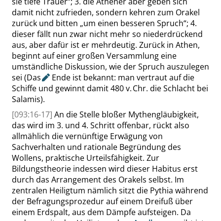
sie tiefe Trauer
“
; 3. die Athener aber geben sich
damit nicht zufrieden, sondern kehren zum Orakel
zurück und bitten
„
um einen besseren Spruch
“
; 4.
dieser fällt nun zwar nicht mehr so niederdrückend
aus, aber dafür ist er mehrdeutig. Zurück in Athen,
beginnt auf einer großen Versammlung eine
umständliche Diskussion, wie der Spruch auszulegen
sei
(
Das
Ende ist bekannt: man vertraut auf die
Schiffe und gewinnt damit 480 v. Chr. die
Schlacht
bei
Salamis
).
[093:16-17]
An die Stelle bloßer Mythengläubigkeit
,
das wird im 3. und 4. Schritt offenbar,
rückt also
allmählich die vernünftige Erwägung von
Sachverhalten und rationale Begründung des
Wollens
, praktische Urteilsfähigkeit
. Zur
Bildungstheorie indessen wird dieser Habitus erst
durch das Arrangement des Orakels selbst. Im
zentralen Heiligtum nämlich sitzt die Pythia
während
der Befragungsprozedur
auf einem Dreifuß über
einem Erdspalt, aus dem Dämpfe aufsteigen. Da