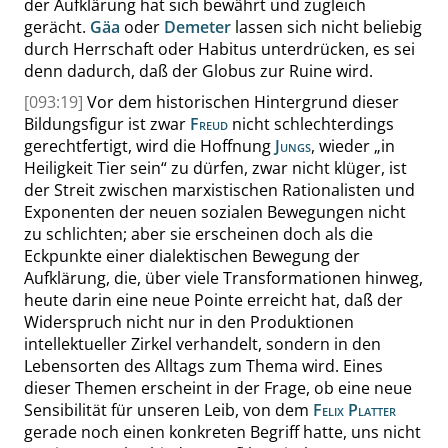
der Aufklärung hat sich bewährt und zugleich
gerächt.
Gäa
oder
Demeter
lassen sich nicht beliebig
durch Herrschaft oder Habitus unterdrücken, es sei
denn dadurch, daß der Globus zur Ruine wird.
[093:19]
Vor dem historischen Hintergrund dieser
Bildungsfigur ist zwar
Freud
nicht schlechterdings
gerechtfertigt, wird die Hoffnung
Jungs
, wieder
„
in
Heiligkeit Tier sein
“
zu dürfen, zwar nicht klüger
, ist
der Streit zwischen marxistischen Rationalisten und
Exponenten der neuen sozialen Bewegungen nicht
zu schlichten
; aber sie erscheinen doch als die
Eckpunkte einer dialektischen Bewegung der
Aufklärung, die, über viele Transformationen hinweg,
heute darin eine neue Pointe erreicht hat, daß der
Widerspruch nicht nur in den Produktionen
intellektueller Zirkel verhandelt, sondern in den
Lebensorten des Alltags zum Thema wird. Eines
dieser Themen erscheint in der Frage, ob eine neue
Sensibilität für unseren Leib, von dem
Felix Platter
gerade noch einen konkreten Begriff hatte, uns nicht