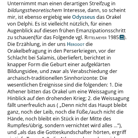
Unternimmt man einen derartigen Streifzug in
bildungstheoretischem
Interesse, dann, so scheint
mir, ist
ebenso ergiebig wie
Odysseus
das Orakel
von Delphi.
Es ist
vielleicht nützlich, für einen
Augenblick auf diesen frühen Emanzipationsschritt
zu schauen
(für das Folgende
vgl.
Rittelmeyer
1985
).
Die Erzählung, in der uns
Herodot
die
Orakelbefragung in den Perserkriegen, vor der
Schlacht bei Salamis, überliefert, berichtet in
knapper Form die Geburt einer aufgeklärten
Bildungsidee, und zwar als Verabschiedung der
archaisch-traditionellen Sinnhorizonte: Die
wesentlichen Ereignisse sind die folgenden: 1. Die
Athener bitten das Orakel um eine Weissagung im
Hinblick auf den drohenden Krieg; 2. die Weissagung
fällt unerfreulich aus (
„
Denn nicht das Haupt bleibt
ganz, noch der Leib, noch die Füße,
/
auch nicht die
Hände, noch bleibt ein Stück in der Mitte des
Rumpfes
/
übrig, sondern vernichtet wird alles …
“
),
und
„
als das die Gotteskundschafter hörten, ergriff