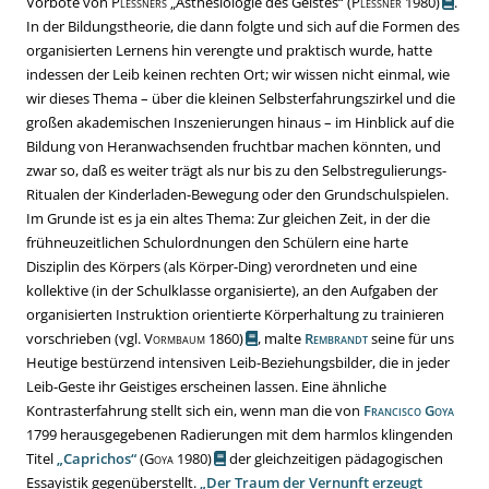
Vorbote von
Plessners
„
Ästhesiologie des Geistes
“
(
Plessner
1980)
.
In der Bildungstheorie, die dann folgte und sich auf die Formen des
organisierten Lernens hin verengte und praktisch wurde, hatte
indessen der Leib
keinen rechten Ort; wir wissen nicht einmal, wie
wir
dieses Thema
– über die kleinen Selbsterfahrungszirkel und die
großen akademischen Inszenierungen hinaus – im Hinblick auf die
Bildung von Heranwachsenden fruchtbar machen
könnten
, und
zwar so, daß es weiter trägt als nur bis zu den Selbstregulierungs-
Ritualen der Kinderladen-Bewegung
oder den Grundschulspielen
.
Im Grunde ist es ja
ein altes Thema: Zur gleichen Zeit, in der die
frühneuzeitlichen Schulordnungen den Schülern eine harte
Disziplin des Körpers (als Körper-Ding) verordneten und eine
kollektive (in der Schulklasse organisierte), an den Aufgaben der
organisierten Instruktion orientierte Körperhaltung zu trainieren
vorschrieben
(vgl.
Vormbaum
1860)
,
malte
Rembrandt
seine für uns
Heutige bestürzend intensiven Leib-Beziehungsbilder, die in jeder
Leib-Geste ihr Geistiges erscheinen lassen. Eine ähnliche
Kontrasterfahrung stellt sich ein, wenn man die von
Francisco Goya
1799 herausgegebenen Radierungen mit dem harmlos klingenden
Titel
„
Caprichos
“
(
Goya
1980)
der gleichzeitigen pädagogischen
Essayistik gegenüberstellt.
„
Der Traum der Vernunft erzeugt