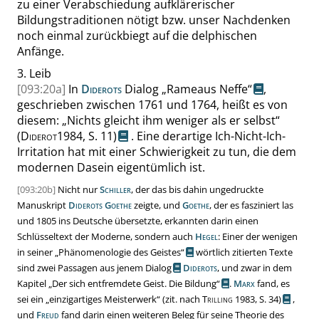
zu einer Verabschiedung aufklärerischer
Bildungstraditionen nötigt bzw. unser Nachdenken
noch einmal zurückbiegt auf die delphischen
Anfänge.
3.
Leib
[093:20a]
In
Diderots
Dialog
„
Rameaus Neffe
“
,
geschrieben zwischen 1761 und 1764, heißt es von
diesem:
„
Nichts gleicht ihm weniger als er selbst
“
(
Diderot
1984,
S. 11
)
.
Eine
derartige
Ich-Nicht-Ich-
Irritation hat
mit einer Schwierigkeit zu tun
, die dem
modernen Dasein eigentümlich ist.
[093:20b]
Nicht nur
Schiller
, der das bis dahin ungedruckte
Manuskript
Diderots
Goethe
zeigte, und
Goethe
, der es fasziniert las
und 1805 ins Deutsche übersetzte, erkannten darin einen
Schlüsseltext der Moderne, sondern auch
Hegel
: Einer der wenigen
in seiner
„
Phänomenologie des Geistes
“
wörtlich zitierten Texte
sind zwei Passagen aus jenem
Dialog
Diderots
, und zwar in dem
Kapitel
„
Der sich entfremdete Geist. Die Bildung
“
.
Marx
fand, es
sei ein
„
ein
zigartiges Meisterwerk
“
(zit. nach
Trilling
1983,
S. 34
)
,
und
Freud
fand darin einen weiteren Beleg für seine Theorie des