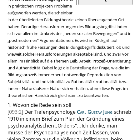
in praktischen Projekten Probleme
aufgeworfen werden, die scheinbar
in der überlieferten Bildungstheorie keinen überzeugenden Ort
haben. Derartige Herausforderungen des Bildungsbegriffs finden
sich vor allem im Umkreis der
„
neuen sozialen Bewegungen
“
und in
„
postmodernen
“
Argumentationen. Es wird im Rückgriff auf
historisch frühe Fassungen des Bildungsbegriffs diskutiert, ob und
wieweit solche Herausforderungen akzeptabel sind, und zwar vor
allem im Hinblick auf die Themen Leib, Arbeit, Prozeß-Orientierung
und Authentizität. Dabei folgt die Darstellung der Frage, wie die im
Bildungsprozeß immer erneut notwendige Reproduktion von
Subjektivität und Individualität zu Rationalität/Irrationalität bzw.
innerer Natur/äußerer Natur sich verhalten, ohne diese Frage, im
theoretischen Handstreich gleichsam, zu beantworten.
1.
Wovon die Rede sein soll
[093:2]
Der Tiefenpsychologe
Carl Gustav Jung
schrieb
1910 in einem Brief zum Plan der Gründung eines
psychoanalytischen
„
Ordens
“
:
„
Ich denke, man
müsse der Psychoanalyse noch Zeit lassen, von
vielen Zentren aus die Völker zu infiltrieren, beim