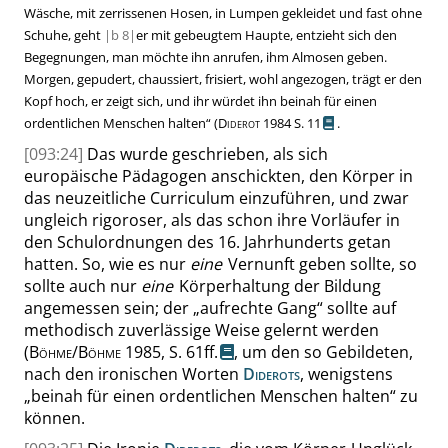
Wäsche, mit zerrissenen Hosen, in Lumpen gekleidet und fast ohne
Schuhe, geht
|
b
8|
er mit gebeugtem Haupte, entzieht sich den
Begegnungen, man möchte ihn anrufen, ihm Almosen geben.
Morgen, gepudert, chaussiert, frisiert, wohl angezogen, trägt er den
Kopf hoch, er zeigt sich, und ihr würdet ihn beinah für einen
ordentlichen Menschen halten
“
(
Diderot
1984
S. 11
.
[093:24]
Das wurde geschrieben, als sich
europäische Pädagogen anschickten, den Körper in
das neuzeitliche Curriculum einzuführen, und zwar
ungleich rigoroser, als das schon ihre Vorläufer in
den Schulord
nungen des 16.
Jahrhunderts
getan
hatten. So, wie es nur
eine
Vernunft geben sollte, so
sollte auch nur
eine
Körperhaltung der Bildung
angemessen sein; der
„
aufrechte Gang
“
sollte auf
methodisch zuverlässige Weise gelernt werden
(
Böhme
/
Böhme
1985,
S. 61ff.
,
um den so Gebildeten,
nach den ironischen Worten
Diderots
, wenigstens
„
beinah für einen ordentlichen Menschen halten
“
zu
können.