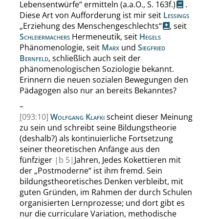
Lebensentwürfe
“
ermitteln
(a.a.O.,
S. 163f.
)
.
Diese Art von Aufforderung ist mir seit
Lessings
„
Erziehung des Menschengeschlechts
“
, seit
Schleiermachers
Hermeneutik, seit
Hegels
Phänomenologie, seit
Marx
und
Siegfried
Bernfeld
, schließlich auch seit der
phänomenologischen Soziologie bekannt.
Erinnern die neuen sozialen Bewegungen den
Pädagogen also nur an bereits Bekanntes?
–
[093:10]
Wolfgang Klafki
scheint dieser Meinung
zu sein und schreibt seine Bildungstheorie
(deshalb?) als kontinuierliche Fortsetzung
seiner theoretischen Anfänge aus den
fünfziger
|
b
5|
Jahren, Jedes Kokettieren mit
der
„
Postmoderne
“
ist ihm fremd. Sein
bildungstheoretisches Denken verbleibt, mit
guten Gründen, im Rahmen der durch Schulen
organisierten Lernprozesse; und dort gibt es
nur die curriculare Variation, methodische