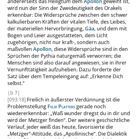
andererseits das Heiligtum dem
Apollon
geweiht ist,
wird nun der Sinn der Zweideutigkeit des Orakels
erkennbar: Die Widersprüche zwischen den schwer
kalkulierbaren Kräften der vitalen Tiefe, des Leibes,
der materiellen Hervorbringung,
Gäa
, und dem mit
Bogen und Leier ausgestatteten, dem Licht
zugehörigen, nicht nur kraft-, sondern auch
maßvollen
Apollon
, diese Widersprüche sind in den
Sprüchen der Pythia naturgemäß verworren; die
Menschen sind also darauf angewiesen, sie in ihrer
Vernunfttätigkeit aufzuheben. Dazu forderte der
Satz über dem Tempeleingang auf:
„
Erkenne Dich
selbst.
“
|
b
7|
[093:18]
Freilich in äußerster Verdünnung
ist die
Problemstellung
Felix Platters
gerade noch
wiedererkennbar:
„
Waß wunder dregst du in dir und
wird der Metzger finden
“
.
Der weitere geschichtliche
Verlauf, jeder weiß das heute, favorisierte die
„
Metzger
“
-Attitüde, das
„
Apollinische
“
. Die Dialektik