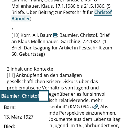
Mollenhauer, Klaus. 17.1.1986 bis 21.5.1986. (5
Briefe. Über Beitrag zur Festschrift für
Christof
Bäumler
)
•
[10]
Korr. All. Baum
: Bäumler, Christof. Brief
an Klaus Mollenhauer. Garching. 7.4.1987. (1
Brief. Danksagung für Artikel in Festschrift zum
60. Geburtstag)
2
Inhalt und Kontexte
[11]
Anknüpfend an den damaligen
gesellschaftlichen Krisen-Diskurs über das
problematische Verhältnis von Jugend und
Gesellschaft, dem gegenüber er es für sinnvoll
Bäumler, Christof
erachte, eine historisch relativierende, mehr
„
theoretische Gelassenheit
“
(KMG 094-a
,
Abs.
Born
094:2
)
ermöglichende Perspektive einzunehmen,
13. März 1927
stellt Mollenhauer Dokumente aus dem Lebensalltag
der frühbürgerlichen Jugend im 16. Jahrhundert vor,
Died