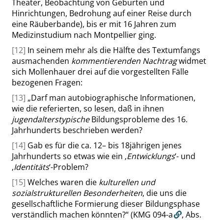
Theater, Beobachtung von Geburten und
Hinrichtungen, Bedrohung auf einer Reise durch
eine Räuberbande), bis er mit 16 Jahren zum
Medizinstudium nach Montpellier ging.
[12]
In seinem mehr als die Hälfte des Textumfangs
ausmachenden
kommentierenden Nachtrag
widmet
sich Mollenhauer drei auf die vorgestellten Fälle
bezogenen Fragen:
[13]
„
Darf man autobiographische Informationen,
wie die referierten, so lesen, daß in ihnen
jugendalterstypische
Bildungsprobleme des 16.
Jahrhunderts beschrieben werden?
[14]
Gab es für die ca. 12– bis 18jährigen jenes
Jahrhunderts so etwas wie ein
‚
Entwicklungs
‘
- und
‚
Identitäts
‘
-Problem?
[15]
Welches waren die
kulturellen und
sozialstrukturellen Besonderheiten
, die uns die
gesellschaftliche Formierung dieser Bildungsphase
verständlich machen könnten?
“
(KMG 094-a
,
Abs.