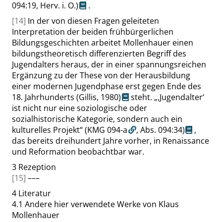
094:19
, Herv. i. O.)
.
[14]
In der von diesen Fragen geleiteten
Interpretation der beiden frühbürgerlichen
Bildungsgeschichten arbeitet Mollenhauer einen
bildungstheoretisch differenzierten Begriff des
Jugendalters heraus, der in einer spannungsreichen
Ergänzung zu der These von der Herausbildung
einer modernen Jugendphase erst gegen Ende des
18. Jahrhunderts
(Gillis, 1980)
steht.
„
‚
Jugendalter
‘
ist nicht nur eine soziologische oder
sozialhistorische Kategorie, sondern auch ein
kulturelles Projekt
“
(KMG 094-a
,
Abs. 094:34
)
,
das bereits dreihundert Jahre vorher, in Renaissance
und Reformation beobachtbar war.
3
Rezeption
[15]
–––
4
Literatur
4.1
Andere hier verwendete Werke von Klaus
Mollenhauer