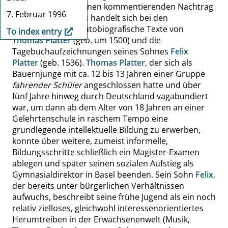
um anschließend einen kommentierenden Nachtrag
7. Februar 1996
dazu abzugeben. Es handelt sich bei den
Dokumenten um autobiografische Texte von
To index entry
Thomas Platter
(geb. um 1500) und die
Tagebuchaufzeichnungen seines Sohnes
Felix
Platter
(geb. 1536).
Thomas Platter
, der sich als
Bauernjunge mit ca. 12 bis 13 Jahren einer Gruppe
fahrender Schüler
angeschlossen hatte und über
fünf Jahre hinweg durch Deutschland vagabundiert
war, um dann ab dem Alter von 18 Jahren an einer
Gelehrtenschule in raschem Tempo eine
grundlegende intellektuelle Bildung zu erwerben,
konnte über weitere, zumeist informelle,
Bildungsschritte schließlich ein Magister-Examen
ablegen und später seinen sozialen Aufstieg als
Gymnasialdirektor in Basel beenden. Sein Sohn
Felix
,
der bereits unter bürgerlichen Verhältnissen
aufwuchs, beschreibt seine frühe Jugend als ein noch
relativ zielloses, gleichwohl interessenorientiertes
Herumtreiben in der Erwachsenenwelt (Musik,