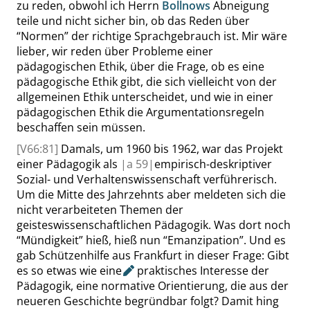
zu reden, obwohl ich
Herrn
Bollnows
Abneigung
teile und nicht sicher bin, ob das Reden über
“
Normen
”
der richtige Sprachgebrauch ist. Mir wäre
lieber, wir reden über Probleme einer
pädagogischen Ethik, über die Frage, ob es eine
pädagogische Ethik gibt, die sich vielleicht von der
allgemeinen Ethik unterscheidet, und wie in einer
pädagogischen Ethik die Argumentationsregeln
beschaffen sein müssen.
[V66:81]
Damals, um 1960 bis 1962, war das Projekt
einer Pädagogik als
|
a
59|
empirisch-deskriptiver
Sozial- und Verhaltenswissenschaft verführerisch.
Um die Mitte des Jahrzehnts aber meldeten sich die
nicht verarbeiteten Themen der
geisteswissenschaftlichen Pädagogik. Was dort noch
“
Mündigkeit
”
hieß, hieß nun
“
Emanzipation
”
. Und es
gab Schützenhilfe aus Frankfurt in dieser Frage: Gibt
es so etwas wie
eine
praktisches Interesse der
Pädagogik, eine normative Orientierung, die aus der
neueren Geschichte begründbar folgt? Damit hing