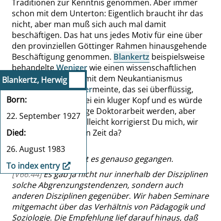
Traditionen zur Kenntnis genommen. Aber immer
schon mit dem Unterton: Eigentlich braucht ihr das
nicht, aber man muß sich auch mal damit
beschäftigen. Das hat uns jedes Motiv für eine über
den provinziellen Göttinger Rahmen hinausgehende
Beschäftigung genommen.
Blankertz
beispielsweise
behandelte
Weniger
wie einen wissenschaftlichen
Exoten
, weil er sich mit dem Neukantianismus
Blankertz, Herwig
befaßte; und
Weniger
meinte, das sei überflüssig,
Born
aber immerhin, er sei
ein kluger Kopf und es würde
auch sicher eine kluge Doktorarbeit werden, aber
22. September 1927
mehr nicht. Aber vielleicht korrigierst Du mich, wir
Died
waren ja zur gleichen Zeit da?
|
a
53|
26. August 1983
[V66:43]
Nein, mir ist es genauso gegangen.
To index entry
[V66:44]
Es gab ja nicht nur innerhalb der Disziplinen
solche Abgrenzungstendenzen, sondern auch
anderen Disziplinen gegenüber. Wir haben Seminare
mitgemacht über das Verhältnis von Pädagogik und
Soziologie. Die Empfehlung lief darauf hinaus, daß