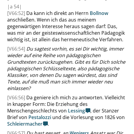
|
a
54|
[V66:52]
Da kann ich direkt an
Herrn
Bollnow
anschließen. Wenn ich das aus meinem
gegenwärtigen Interesse heraus sagen darf: Das,
was mir an der geisteswissenschaftlichen Pädagogik
wichtig ist, ist allein das hermeneutische Verfahren.
[V66:54]
Du sagtest vorhin, es sei Dir wichtig, immer
wieder auf eine Reihe von pädagogischen
Grundtexten zurückzugehen. Gibt es für Dich solche
pädagogischen Schlüsseltexte, also pädagogische
Klassiker, von denen Du sagen würdest, das sind
Texte, auf die muß man sich immer wieder neu
einlassen?
[V66:56]
Da geniere ich mich zu antworten. Vielleicht
in knapper Form: Die Erziehung des
Menschengeschlechts von
Lessing
, der Stanzer
Brief von
Pestalozzi
und die Vorlesung von 1826 von
Schleiermacher
.
[V66:57]
Du hast gesagt, an
Wenigers
Ansatz war Dir