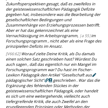
Zukunftsperspektiven
gesagt, daß es zweifellos in
der geisteswissenschaftlichen Pädagogik Defizite
gegeben hat, insbesondere was die Bearbeitung der
gesellschaftlichen Bedingungen und
Zusammenhänge von Erziehungsprozessen betrifft.
Aber er hat das gekennzeichnet als eine
Vernachlässigung im
Arbeitsprogramm,
|
a
55|
im
Forschungsprogramm , nicht aber als eine Frage des
prinzipiellen Defizits im Ansatz.
[V66:62]
Worauf
zielte
Deine Kritik
, als Du damals
einen solchen Satz geschrieben hast
? Würdest Du
auch sagen , daß das eigentlich nur ein Mangel im
Forschungsprogramm war? Du hast im Fischer-
Lexikon Pädagogik
den Artikel
“
Gesellschaft
aus
pädagogischer Sicht
”
geschrieben . War das die
Ergänzung des fehlenden Stückes in der
geisteswissenschaftlichen Pädagogik, oder handelt
es sich um eine weitergehende, vielleicht auch
tiefergreifende Kritik, die auch Zweifel an den
grundlegenden Prinzipien oder Methoden der