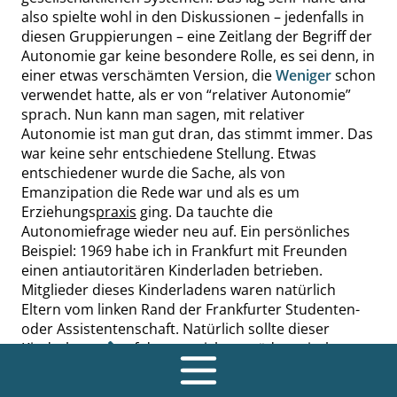
also spielte wohl in den Diskussionen – jedenfalls in
diesen Gruppierungen – eine Zeitlang der Begriff der
Autonomie gar keine besondere Rolle, es sei denn, in
einer etwas verschämten Version, die
Weniger
schon
verwendet hatte, als er von
“
relativer Autonomie
”
sprach. Nun kann man sagen, mit relativer
Autonomie ist man gut dran, das stimmt immer. Das
war keine sehr entschiedene Stellung. Etwas
entschiedener wurde die Sache, als von
Emanzipation die Rede war und als es um
Erziehungs
praxis
ging. Da tauchte die
Autonomiefrage wieder neu auf. Ein persönliches
Beispiel: 1969 habe ich in Frankfurt mit Freunden
einen antiautoritären Kinderladen betrieben.
Mitglieder dieses Kinderladens waren natürlich
Eltern vom linken Rand der Frankfurter Studenten-
oder Assistentenschaft. Natürlich sollte dieser
Kinderla en
auf dem erreichten
pädagogisch
-
politischen Niveau geführt werden. Es mußte
beispielsweise vermieden werden, die Kinder