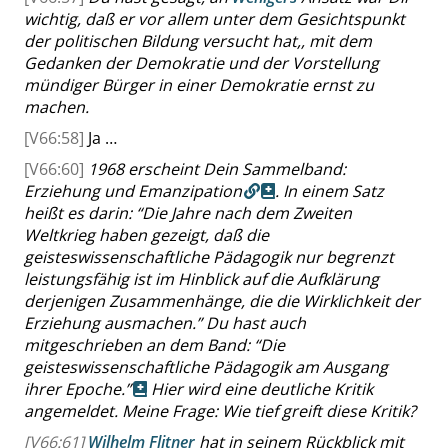
wichtig, daß er vor allem unter dem Gesichtspunkt
der politischen Bildung versucht hat,, mit dem
Gedanken der Demokratie und der Vorstellung
mündiger Bürger in einer Demokratie ernst zu
machen.
[V66:58]
Ja …
[V66:60]
1968 erscheint Dein Sammelband:
Erziehung und Emanzipation
. In einem Satz
heißt es darin:
“
Die Jahre nach dem Zweiten
Weltkrieg haben gezeigt, daß die
geisteswissenschaftliche Pädagogik nur begrenzt
leistungsfähig ist im Hinblick auf die Aufklärung
derjenigen Zusammenhänge, die die Wirklichkeit der
Erziehung ausmachen.
”
Du hast auch
mitgeschrieben an dem Band:
“
Die
geisteswissenschaftliche Pädagogik am Ausgang
ihrer Epoche.
”
Hier wird eine deutliche Kritik
angemeldet. Meine Frage: Wie tief greift diese Kritik?
[V66:61]
Wilhelm Flitner
hat in seinem Rückblick mit