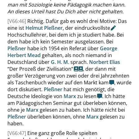
man mit Soziologie keine Pädagogik machen kann.
An dieses Urteil hast Du Dich aber nicht gehalten.
[V66:46]
Richtig. Dafür gab es wohl drei Motive: Das
eine ist
Helmut
Pleßner
, der
eindruckvollste
Hochschullehrer, bei dem ich je studiert habe. Bei
dem habe ich kein
Semester
ausgelassen. Bei
Pleßner
habe ich 1954 ein Referat über
George
Herbert Mead
gehalten, als noch niemand in
Deutschland über
G. H. M.
sprach.
Norbert
Elias
“
Der Prozeß der Zivilisation
”
, der dann mit
großer Verzögerung von zwei oder drei Jahrzehnten
als Taschenbuch wieder auf den Markt kam
, wurde
dort diskutiert.
Pleßner
hat mich genötigt, die
Deutsche Ideologie von
Marx
zu lesen
. Ich hätte
am Pädagogischen Seminar gut überleben können,
ohne je
Marx
gelesen zu haben. Ich hätte
nicht bei
Pleßner
überleben können, ohne
Marx
gelesen zu
haben
.
[V66:47]
Eine ganz große Rolle spielten