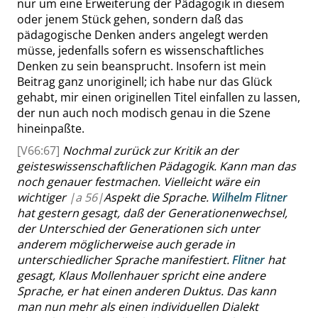
nur um eine Erweiterung der Pädagogik in diesem
oder jenem Stück gehen, sondern daß das
pädagogische Denken anders angelegt werden
müsse, jedenfalls sofern es wissenschaftliches
Denken zu sein beansprucht. Insofern ist mein
Beitrag ganz unoriginell; ich habe nur das Glück
gehabt, mir
einen originellen Titel einfallen zu lassen,
der nun auch noch modisch genau in die Szene
hineinpaßte.
[V66:67]
Nochmal zurück zur Kritik an der
geisteswissenschaftlichen Pädagogik.
Kann man das
noch genauer festmachen.
Vielleicht wäre ein
wichtiger
|
a
56|
Aspekt die Sprache.
Wilhelm Flitner
hat gestern gesagt, daß der Generationenwechsel,
der Unterschied der Generationen sich unter
anderem möglicherweise auch gerade in
unterschiedlicher Sprache manifestiert.
Flitner
hat
gesagt,
Klaus Mollenhauer
spricht
eine andere
Sprache, er
hat
einen anderen Duktus. Das kann
man nun mehr als
einen individuellen Dialekt