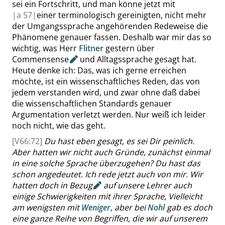
sei ein Fortschritt,
und
man könne jetzt mit
|
a
57|
einer terminologisch gereinigten, nicht mehr
der Umgangssprache angehörenden Redeweise die
Phänomene genauer fassen. Deshalb war mir das so
wichtig, was
Herr
Flitner
gestern über
Commensense
und Alltagssprache gesagt hat.
Heute denke ich: Das, was ich gerne erreichen
möchte, ist ein wissenschaftliches Reden, das von
jedem verstanden wird, und zwar ohne daß dabei
die wissenschaftlichen Standards genauer
Argumentation verletzt werden. Nur weiß ich leider
noch nicht, wie das geht.
[V66:72]
Du hast eben gesagt, es sei Dir peinlich.
Aber hatten wir nicht auch Gründe, zunächst einmal
in eine solche
Sprache überzugehen?
Du hast das
schon angedeutet. Ich rede jetzt auch von mir.
Wir
hatten doch in
Bezug
auf unsere Lehrer auch
einige Schwierigkeiten mit ihrer Sprache, Vielleicht
am wenigsten
mit
Weniger
, aber bei
Nohl
gab es doch
eine ganze Reihe von Begriffen, die wir auf unserem