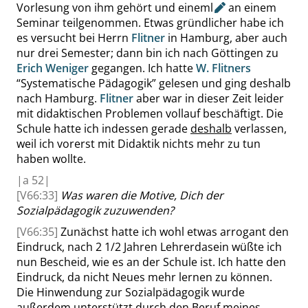
Vorlesung von ihm gehört und
eineml
an einem
Seminar
teilgenommen. Etwas gründlicher habe ich
es versucht bei
Herrn
Flitner
in Hamburg, aber auch
nur drei Semester; dann bin ich nach Göttingen zu
Erich Weniger
gegangen. Ich hatte
W.
Flitners
“
Systematische Pädagogik
”
gelesen und ging deshalb
nach Hamburg.
Flitner
aber war in dieser Zeit
leider
mit didaktischen Problemen vollauf beschäftigt. Die
Schule hatte ich indessen gerade
deshalb
verlassen,
weil ich vorerst mit Didaktik nichts mehr zu tun
haben wollte.
|
a
52|
[V66:33]
Was waren die Motive, Dich der
Sozialpädagogik zuzuwenden?
[V66:35]
Zunächst hatte ich wohl etwas arrogant den
Eindruck, nach
2 1/2
Jahren Lehrerdasein wüßte ich
nun Bescheid, wie es an der Schule ist. Ich hatte den
Eindruck, da nicht Neues mehr lernen zu können.
Die Hinwendung zur Sozialpädagogik wurde
außerdem unterstützt durch den Beruf meines