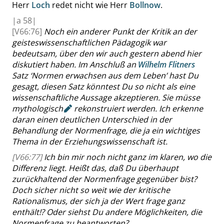
Herr
Loch
redet nicht wie
Herr
Bollnow
.
|
a
58|
[V66:76]
Noch ein anderer Punkt der Kritik an der
geisteswissenschaftlichen Pädagogik war
bedeutsam, über den wir auch gestern abend hier
diskutiert haben. Im Anschluß an
Wilhelm Flitners
Satz
‘
Normen erwachsen aus dem Leben
’
hast Du
gesagt, diesen Satz könntest Du so nicht als eine
wissenschaftliche Aussage akzeptieren. Sie müsse
mythologisch
rekonstruiert werden. Ich
erkenne
daran
einen deutlichen Unterschied in der
Behandlung der Normenfrage, die ja ein wichtiges
Thema in der Erziehungswissenschaft ist.
[V66:77]
Ich bin mir noch nicht ganz im klaren, wo die
Differenz liegt. Heißt das, daß Du überhaupt
zurückhaltend der Normenfrage gegenüber bist?
Doch sicher nicht so weit wie der kritische
Rationalismus, der sich ja der Wert frage ganz
enthält
!
? Oder siehst Du andere Möglichkeiten, die
Normenfrage zu beantworten?