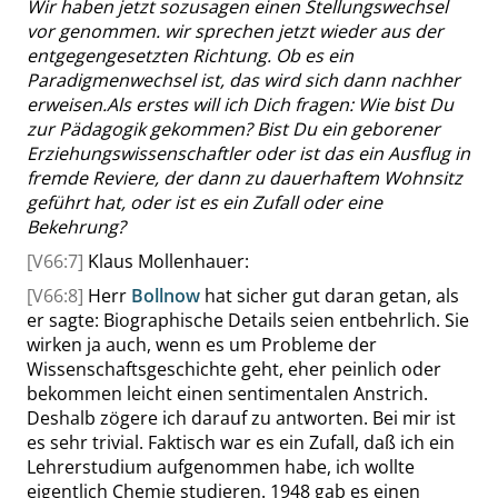
Wir haben jetzt sozusagen einen Stellungswechsel
vor genommen. wir sprechen jetzt wieder aus der
entgegengesetzten Richtung. Ob es ein
Paradigmenwechsel ist, das wird sich dann nachher
erweisen.
Als erstes will ich Dich fragen: Wie bist Du
zur Pädagogik gekommen? Bist Du ein geborener
Erziehungswissenschaftler
oder ist das ein Ausflug in
fremde Reviere, der dann zu dauerhaftem Wohnsitz
geführt hat, oder ist es ein Zufall oder eine
Bekehrung?
[V66:7]
Klaus Mollenhauer
:
[V66:8]
Herr
Bollnow
hat sicher gut daran getan, als
er sagte: Biographische Details seien entbehrlich. Sie
wirken ja auch, wenn es um Probleme der
Wissenschaftsgeschichte geht, eher peinlich oder
bekommen leicht einen sentimentalen Anstrich.
Deshalb zögere ich darauf zu antworten. Bei mir ist
es sehr trivial. Faktisch war es ein Zufall, daß ich ein
Lehrerstudium aufgenommen habe, ich wollte
eigentlich Chemie studieren. 1948 gab es einen