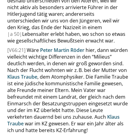
deshalb unterschieden von den Älteren, weil wir
nicht aktiv als besonders arrivierte Führer in der
Hitlerjugend tätig waren; andererseits
unterschieden wir uns von den Jüngeren, weil wir
den Krieg, das Ende der Nazizeit in einem
|
a
50|
Lebensalter erlebt haben, wo schon so etwas
wie gesellschaftliches Bewußtsein erwacht war.
[V66:21]
Wäre
Peter Martin Röder
hier, dann würden
vielleicht wichtige Differenzen in den
“
Milieus
”
deutlich werden, in denen wir groß geworden sind.
Nach der Flucht wohnten wir
z. B.
bei der Mutter von
Klaus Traube
, dem Atomphysiker. Die Familie Traube
ist eine jüdische kommunistische Familie gewesen,
alte Freunde meiner Eltern. Mein Vater war
befreundet mit einem Landrat, der gleich nach dem
Einmarsch der Besatzungstruppen eingesetzt wurde
und der im KZ überlebt hatte. Diese Leute
verkehrten dauernd bei uns
zuhause
. Auch
Klaus
Traube
war im KZ gewesen. Er war ein Jahr älter als
ich und hatte bereits KZ-Erfahrung!