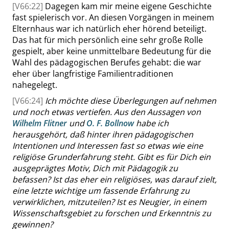
[V66:22]
Dagegen kam mir meine eigene Geschichte
fast spielerisch vor. An diesen Vorgängen in meinem
Elternhaus war ich natürlich eher hörend beteiligt.
Das hat für mich persönlich eine sehr große Rolle
gespielt, aber keine unmittelbare Bedeutung für die
Wahl des pädagogischen Be
rufes gehabt: die war
eher über langfristige Familientraditionen
nahegelegt.
[V66:24]
Ich möchte diese Überlegungen auf nehmen
und noch etwas vertiefen. Aus den Aussagen von
Wilhelm Flitner
und
O. F.
Bollnow
habe ich
herausgehört, daß hinter ihren pädagogischen
Intentionen und Interessen fast so etwas wie eine
religiöse Grunderfahrung steht. Gibt es für Dich ein
ausgeprägtes Motiv, Dich mit Pädagogik zu
befassen?
Ist das eher ein religiöses, was darauf zielt,
eine letzte wichtige um fassende Erfahrung zu
verwirklichen, mitzuteilen? Ist es Neugier, in einem
Wissenschaftsgebiet zu forschen und Erkenntnis zu
gewinnen?