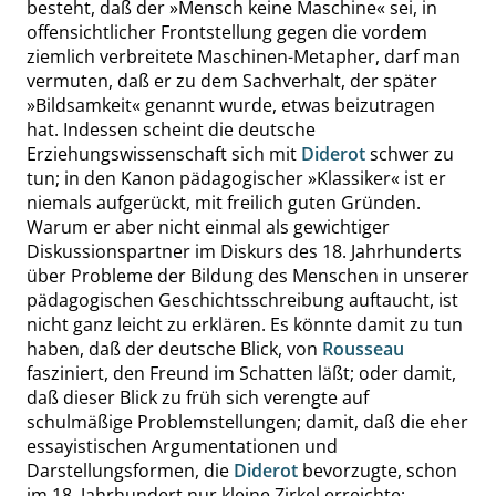
besteht, daß der
»
Mensch keine Maschine
«
sei, in
offensichtlicher Frontstellung gegen die vordem
ziemlich verbreitete Maschinen-Metapher, darf man
vermuten, daß er zu dem Sachverhalt, der später
»
Bildsamkeit
«
genannt wurde, etwas beizutragen
hat. Indessen scheint die deutsche
Erziehungswissenschaft sich mit
Diderot
schwer zu
tun; in den Kanon pädagogischer
»
Klassiker
«
ist er
niemals aufgerückt, mit freilich guten Gründen.
Warum er aber nicht einmal als gewichtiger
Diskussionspartner im Diskurs des 18. Jahrhunderts
über Probleme der Bildung des Menschen in unserer
pädagogischen Geschichtsschreibung auftaucht, ist
nicht ganz leicht zu erklären. Es könnte damit zu tun
haben, daß der deutsche Blick, von
Rousseau
fasziniert, den Freund im Schatten läßt; oder damit,
daß dieser Blick zu früh sich verengte auf
schulmäßige Problemstellungen; damit, daß die eher
essayistischen Argumentationen und
Darstellungsformen, die
Diderot
bevorzugte, schon
im 18. Jahrhundert nur kleine Zirkel erreichte;