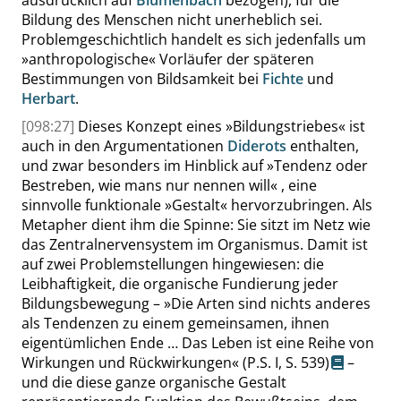
ausdrücklich auf
Blumenbach
bezogen), für die
Bildung des Menschen nicht unerheblich sei.
Problemgeschichtlich handelt es sich jedenfalls um
»
anthropologische
«
Vorläufer der späteren
Bestimmungen von Bildsamkeit bei
Fichte
und
Herbart
.
[098:27]
Dieses Konzept eines
»
Bildungstriebes
«
ist
auch in den Argumentationen
Diderots
enthalten,
und zwar besonders im Hinblick auf
»
Tendenz oder
Bestreben, wie mans nur nennen will
«
, eine
sinnvolle funktionale
»
Gestalt
«
hervorzubringen. Als
Metapher dient ihm die Spinne: Sie sitzt im Netz wie
das Zentralnervensystem im Organismus. Damit ist
auf zwei Problemstellungen hingewiesen: die
Leibhaftigkeit, die organische Fundierung jeder
Bildungsbewegung –
»
Die Arten sind nichts anderes
als Tendenzen zu einem gemeinsamen, ihnen
eigentümlichen Ende … Das Leben ist eine Reihe von
Wirkungen und Rückwirkungen
«
(P.S. I,
S. 539
)
–
und die diese ganze organische Gestalt