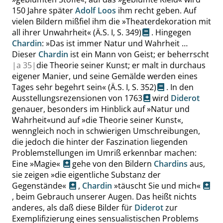
150 Jahre später
Adolf Loos
ihm recht geben. Auf
vielen Bildern mißfiel ihm die
»
Theaterdekoration mit
all ihrer Unwahrheit
«
(Ä.S. I,
S. 349
)
. Hingegen
Chardin
:
»
Das ist immer Natur und Wahrheit …
Dieser
Chardin
ist ein Mann von Geist; er beherrscht
|
a
35|
die Theorie seiner Kunst; er malt in durchaus
eigener Manier, und seine Gemälde werden eines
Tages sehr begehrt sein
«
(Ä.S. I,
S. 352
)
. In den
Ausstellungsrezensionen von 1763
wird
Diderot
genauer, besonders im Hinblick auf
»
Natur und
Wahrheit
«
und auf
»
die Theorie seiner Kunst
«
,
wenngleich noch in schwierigen Umschreibungen,
die jedoch die hinter der Faszination liegenden
Problemstellungen im Umriß erkennbar machen:
Eine
»
Magie
«
gehe von den Bildern
Chardins
aus,
sie zeigen
»
die eigentliche Substanz der
Gegenstände
«
,
Chardin
»
täuscht Sie und mich
«
, beim Gebrauch unserer Augen. Das heißt nichts
anderes, als daß diese Bilder für
Diderot
zur
Exemplifizierung eines sensualistischen Problems