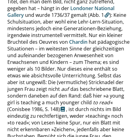
Titel, den man dem Bild, nicht ganz zutreffend,
gegeben hat – hängt in der
Londoner National
Gallery
und wurde 1736/37 gemalt (
Abb. 1
): Keine
Schulsituation, aber wohl eine Lehr-Lern-Situation,
mindestens jedoch eine Generationen-Beziehung,
irgendwie instrumentell vermittelt. Nur ein kleiner
Bruchteil des Oeuvres von
Chardin
hat pädagogische
Situationen – im weitesten Sinne der gleichzeitigen
und aufeinander bezogenen Anwesenheit von
Erwachsenen und Kindern – zum Thema; es sind
weniger als 10 Bilder. Nur dieses eine enthält so
etwas wie absichtsvolle Unterrichtung. Selbst das
aber ist ungewiß: Die (vermutliche) Stricknadel der
jungen Frau zeigt nicht
auf
das beschriebene Blatt,
sondern daneben auf den Rand: daß hier
»
a young
girl is teaching a much younger child
to read
«
(Conisbee 1986,
S. 148
)
, ist durch nichts im Bild
eindeutig zu rechtfertigen, weder
»
teaching
«
noch
»
to read
«
; von Lesen keine Spur, nur ein Blatt mit
nicht erkennbaren
»
Zeichen
«
, jedenfalls aber keine
Buchstaben. Bemüht sich die junge Frau, den