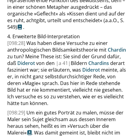
repräsentierende Funktion des Bewußtseins, dem –
in einer schönen Metapher ausgedrückt – das
organische
»
Geflecht
«
als
»
Kissen dient und auf der
es ruht, achtgibt, urteilt und entscheidet
«
(a.a.O.,
S.
549
)
.
4.
Erweiterte Bild-Interpretation
[098:28]
Was haben diese Versuche zu einer
anthropologischen Bildsamkeitstheorie mit
Chardin
zu tun? Meine These ist: Sie sind der Grund dafür,
daß
Diderot
von den
|
a
41|
Bildern
Chardins
derart
fasziniert war; sie erläutern, was
Diderot
meinte, als
er, in nicht ganz selbstdurchsichtiger Rede, von
deren
»
Magie
«
sprach. Das hier in Rede stehende
Bild hat er nie kommentiert, vielleicht nie gesehen.
Ich versuche es so zu verstehen, wie er es vielleicht
hätte tun können.
[098:29]
Um ein gutes Porträt zu malen, müsse der
Maler sein Sujet gleichsam aus dessen Innerem
heraus sehen, heißt es im
»
Versuch über die
Malerei
«
. Was damit gemeint ist, bleibt nicht im