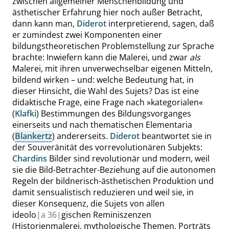
zwischen allgemeiner Menschenbildung und
ästhetischer Erfahrung hier noch außer Betracht,
dann kann man,
Diderot
interpretierend, sagen, daß
er zumindest zwei Komponenten einer
bildungstheoretischen Problemstellung zur Sprache
brachte: Inwiefern kann die Malerei, und zwar
als
Malerei, mit ihren unverwechselbar eigenen Mitteln,
bildend wirken – und: welche Bedeutung hat, in
dieser Hinsicht, die Wahl des Sujets? Das ist eine
didaktische Frage, eine Frage nach
»
kategorialen
«
(
Klafki
) Bestimmungen des Bildungsvorganges
einerseits und nach thematischen Elementaria
(
Blankertz
) andererseits.
Diderot
beantwortet sie in
der Souveränität des vorrevolutionären Subjekts:
Chardins
Bilder sind revolutionär und modern, weil
sie die Bild-Betrachter-Beziehung auf die autonomen
Regeln der bildnerisch-ästhetischen Produktion und
damit sensualistisch reduzieren und weil sie, in
dieser Konsequenz, die Sujets von allen
ideolo
|
a
36|
gischen Reminiszenzen
(Historienmalerei, mythologische Themen, Porträts