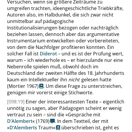
Versuchen, wenn sie größere Zeiträume zu
umgreifen trachten, ideengeschichtliche Triebkräfte,
Autoren also, im Halbdunkel, die sich zwar nicht
unmittelbar auf pädagogische
Institutionalisierungen bezogen oder nachträglich
beziehen lassen, dennoch aber das argumentative
Instrumentarium entwickelten oder vorbereiteten,
von dem die Nachfolger profitieren konnten. Ein
solcher Fall ist
Diderot
– und es ist der Prüfung wert,
warum – ich wiederhole es – er hierzulande nur eine
Nebenrolle spielen muß, obwohl doch im
Deutschland der zweiten Hälfte des 18. Jahrhunderts
kaum ein Intellektueller ihn
nicht
gelesen hatte
(Mortier 1967)
. Um diese Frage zu unterstreichen,
genügen mir vorerst einige Stichworte.
[098:19]
Einer der interessantesten Texte – eigentlich
unnötig zu sagen, aber Pädagogen scheint er wenig
vertraut zu sein – sind die
»
Gespräche mit
D’Alembert
«
(1769)
. In dem Textteil, der mit
»
D’Alemberts
Traum
«
überschrieben ist, geht es