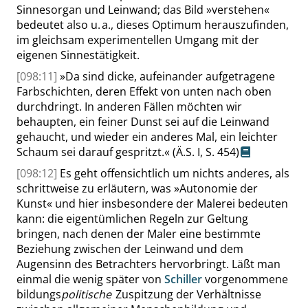
Sinnesorgan und Leinwand; das Bild
»
verstehen
«
bedeutet also u. a., dieses Optimum herauszufinden,
im gleichsam experimentellen Umgang mit der
eigenen Sinnestätigkeit.
[098:11]
»
Da sind dicke, aufeinander aufgetragene
Farbschichten, deren Effekt von unten nach oben
durchdringt. In anderen Fällen möchten wir
behaupten, ein feiner Dunst sei auf die Leinwand
gehaucht, und wieder ein anderes Mal, ein leichter
Schaum sei darauf gespritzt.
«
(Ä.S. I,
S. 454
)
[098:12]
Es geht offensichtlich um nichts anderes, als
schrittweise zu erläutern, was
»
Autonomie der
Kunst
«
und hier insbesondere der Malerei bedeuten
kann: die eigentümlichen Regeln zur Geltung
bringen, nach denen der Maler eine bestimmte
Beziehung zwischen der Leinwand und dem
Augensinn des Betrachters hervorbringt. Läßt man
einmal die wenig später von
Schiller
vorgenommene
bildungs
politische
Zuspitzung der Verhältnisse