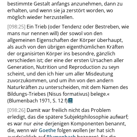
bestimmte Gestalt anfangs anzunehmen, dann zu
erhalten, und wenn sie ja zerstört worden, wo
möglich wieder herzustellen.
[098:25]
Ein Trieb (oder Tendenz oder Bestreben, wie
mans nur nennen will) der sowol von den
allgemeinen Eigenschaften der Körper überhaupt,
als auch von den übrigen eigenthümlichen Kräften
der organisirten Körper ins besondre, gänzlich
verschieden ist; der eine der ersten Ursachen aller
Generation, Nutrition und Reproduction zu seyn
scheint, und den ich hier um aller Misdeutung
zuvorzukommen, und um ihn von den andern
Naturkräften zu unterscheiden, mit dem Namen des
Bildungs-Triebes (
Nisus formativus
) belege.
«
(Blumenbach 1971,
S. 12 f
)
[098:26]
Damit war freilich nicht das Problem
erledigt, das die spätere Subjektphilosophie aufwarf;
es war nur
eine
derjenigen Komponenten benannt,
die, wenn wir
Goethe
folgen wollen (er hat sich