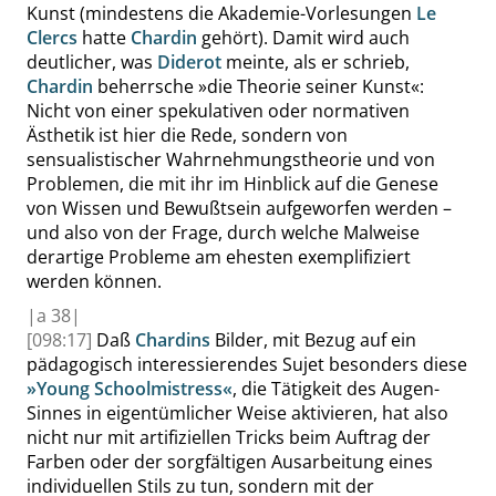
Kunst (mindestens die Akademie-Vorlesungen
Le
Clercs
hatte
Chardin
gehört). Damit wird auch
deutlicher, was
Diderot
meinte, als er schrieb,
Chardin
beherrsche
»
die Theorie seiner Kunst
«
:
Nicht von einer spekulativen oder normativen
Ästhetik ist hier die Rede, sondern von
sensualistischer Wahrnehmungstheorie und von
Problemen, die mit ihr im Hinblick auf die Genese
von Wissen und Bewußtsein aufgeworfen werden –
und also von der Frage, durch welche Malweise
derartige Probleme am ehesten exemplifiziert
werden können.
|
a
38|
[098:17]
Daß
Chardins
Bilder, mit Bezug auf ein
pädagogisch interessierendes Sujet besonders diese
»
Young Schoolmistress
«
, die Tätigkeit des Augen-
Sinnes in eigentümlicher Weise aktivieren, hat also
nicht nur mit artifiziellen Tricks beim Auftrag der
Farben oder der sorgfältigen Ausarbeitung eines
individuellen Stils zu tun, sondern mit der