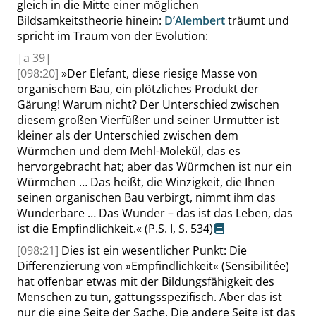
gleich in die Mitte einer möglichen
Bildsamkeitstheorie hinein:
D’Alembert
träumt und
spricht im Traum von der Evolution:
|
a
39|
[098:20]
»
Der Elefant, diese riesige Masse von
organischem Bau, ein plötzliches Produkt der
Gärung! Warum nicht? Der Unterschied zwischen
diesem großen Vierfüßer und seiner Urmutter ist
kleiner als der Unterschied zwischen dem
Würmchen und dem Mehl-Molekül, das es
hervorgebracht hat; aber das Würmchen ist nur ein
Würmchen … Das heißt, die Winzigkeit, die Ihnen
seinen organischen Bau verbirgt, nimmt ihm das
Wunderbare … Das Wunder – das ist das Leben, das
ist die Empfindlichkeit.
«
(P.S. I,
S. 534
)
[098:21]
Dies ist ein wesentlicher Punkt: Die
Differenzierung von
»
Empfindlichkeit
«
(
Sensibilitée
)
hat offenbar etwas mit der Bildungsfähigkeit des
Menschen zu tun, gattungsspezifisch. Aber das ist
nur die eine Seite der Sache. Die andere Seite ist das