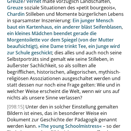
Greuze
?
Vernet
malte vorzüglich Landschaften,
Greuze
soziale Situationen des
»
petit bourgeois
«
,
Chardin
Stilleben und Momente bürgerlichen Lebens
in sparsamster Inszenierung:
Ein junger Mensch
baut ein Kartenhaus
,
ein anderer bläst Seifenblasen
,
ein kleines Mädchen beendet gerade die
Morgentoilette vor dem Spiegel (von der Mutter
beaufsichtigt)
,
eine Dame trinkt Tee
,
ein Junge wird
zur Schule geschickt
; dies alles und auch noch seine
Selbstporträts sind gemalt wie seine Stilleben, in
äußerster Sachlichkeit, so als sollten alle
begrifflichen, historischen, allegorischen, mythisch-
religiösen Assoziationen ausgeschaltet werden und
statt dessen nur noch eine Frage gelten: Wie und in
welcher Weise erscheint die Welt, wenn wir uns auf
nichts als unsere Sinne verlassen?
[098:15]
Unter den in solcher Einstellung gemalten
Bildern ist eines, das in besonderer Weise ein
Dokument zur Geschichte der Pädagogik genannt
werden kann.
»
The young Schoolmistress
«
– so der