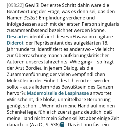
[098:22]
Gewiß! Der erste Schritt dahin wäre die
Beantwortung der Frage, was es denn sei, das den
Namen
Selbst
-Empfindung verdiene und
infolgedessen auch mit der ersten Person
singularis
zusammenfassend bezeichnet werden könne.
Descartes
identifiziert dieses
»
Etwas
«
im
cogitare
.
Diderot
, der Repräsentant des aufgeklärten 18.
Jahrhunderts, identifiziert es anderswo – vielleicht
zur Überraschung manch aufklärungskritischer
Autoren unseres Jahrzehnts:
»
Wie ging
«
– so fragt
der Arzt
Bordieu
in jenem Dialog, als die
Zusammenführung der vielen
»
empfindlichen
Moleküle
«
in der Einheit des Ich erörtert werden
sollte – aus alledem
»
das Bewußtsein des Ganzen
hervor?
«
Mademoiselle de Lespinasse
antwortet:
»
Mir scheint, die bloße, unmittelbare Berührung
genügt schon … Wenn ich meine Hand auf meinen
Schenkel lege, fühle ich zuerst ganz deutlich, daß
meine Hand nicht mein Schenkel ist; aber einige Zeit
danach…
«
(A.a.O.,
S. 536
)
. Das ist nun fast ein