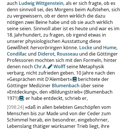
auch
Ludwig Wittgenstein
, als er sich fragte, ob es
denn sinnvoll sei, des Morgens beim Aufstehen, sich
zu vergewissern, ob er denn wirklich die dazu
nötigen zwei Beine habe und ob sie auch wirklich
seine seien. Sinnvoll aber ist es heute und war es im
18. Jahrhundert, zu fragen, ob irgend etwas in
unserer physiologischen Ausstattung diese
Gewißheit
hervorbringen
könne.
Locke
und
Hume
,
Condillac
und
Diderot
,
Rousseau
und die Göttinger
Professoren mochten sich mit den Formeln, hinter
denen noch
Chr.A.
Wolff
seine Metaphysik
verbarg, nicht zufrieden geben. 10 Jahre nach den
»
Gesprächen mit D’Alembert
«
berichtete der
Göttinger Mediziner
Blumenbach
über seine
»
Entdeckung
«
, den
»
Bildungstrieb
«
(Blumenbach
1971)
; er habe entdeckt, schrieb er,
[098:24]
»
daß in allen belebten Geschöpfen vom
Menschen bis zur Made und von der Ceder zum
Schimmel herab, ein besondrer, eingebohrner,
Lebenslang thätiger würksamer Trieb liegt, ihre