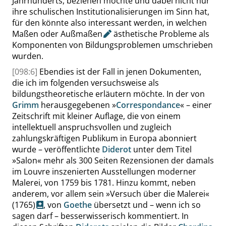
Jahrhunderts, beziehen möchte und dabei nicht nur
ihre schulischen Institutionalisierungen im Sinn hat,
für den könnte also interessant werden, in welchen
Maßen oder
Außmaßen
ästhetische Probleme als
Komponenten von Bildungsproblemen umschrieben
wurden.
[098:6]
Ebendies ist der Fall in jenen Dokumenten,
die ich im folgenden versuchsweise als
bildungstheoretische erläutern möchte. In der von
Grimm
herausgegebenen
»
Correspondance
«
– einer
Zeitschrift mit kleiner Auflage, die von einem
intellektuell anspruchsvollen und zugleich
zahlungskräftigen Publikum in Europa abonniert
wurde – veröffentlichte
Diderot
unter dem Titel
»
Salon
«
mehr als 300 Seiten Rezensionen der damals
im Louvre inszenierten Ausstellungen moderner
Malerei, von 1759 bis 1781. Hinzu kommt, neben
anderem, vor allem sein
»
Versuch über die Malerei
«
(1765)
, von
Goethe
übersetzt und – wenn ich so
sagen darf – besserwisserisch kommentiert. In