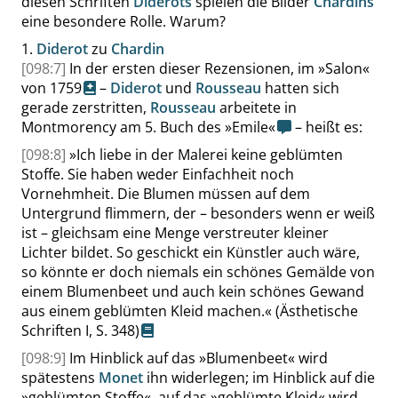
diesen Schriften
Diderots
spielen die Bilder
Chardins
eine besondere Rolle. Warum?
1.
Diderot
zu
Chardin
[098:7]
In der ersten dieser Rezensionen, im
»
Salon
«
von
1759
–
Diderot
und
Rousseau
hatten sich
gerade zerstritten,
Rousseau
arbeitete in
Montmorency am 5. Buch des
»
Emile
«
– heißt es:
[098:8]
»
Ich liebe in der Malerei keine geblümten
Stoffe. Sie haben weder Einfachheit noch
Vornehmheit. Die Blumen müssen auf dem
Untergrund flimmern, der – besonders wenn er weiß
ist – gleichsam eine Menge verstreuter kleiner
Lichter bildet. So geschickt ein Künstler auch wäre,
so könnte er doch niemals ein schönes Gemälde von
einem Blumenbeet und auch kein schönes Gewand
aus einem geblümten Kleid machen.
«
(Ästhetische
Schriften I,
S. 348
)
[098:9]
Im Hinblick auf das
»
Blumenbeet
«
wird
spätestens
Monet
ihn widerlegen; im Hinblick auf die
»
geblümten Stoffe
«
, auf das
»
geblümte Kleid
«
wird