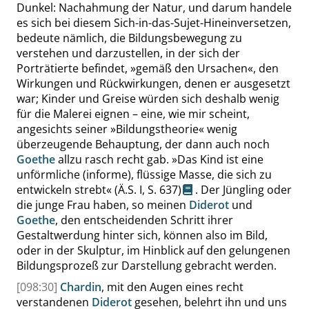
Dunkel: Nachahmung der Natur, und darum handele
es sich bei diesem Sich-in-das-Sujet-Hineinversetzen,
bedeute nämlich, die Bildungsbewegung zu
verstehen und darzustellen, in der sich der
Porträtierte befindet,
»
gemäß den Ursachen
«
, den
Wirkungen und Rückwirkungen, denen er ausgesetzt
war; Kinder und Greise würden sich deshalb wenig
für die Malerei eignen – eine, wie mir scheint,
angesichts seiner
»
Bildungstheorie
«
wenig
überzeugende Behauptung, der dann auch noch
Goethe
allzu rasch recht gab.
»
Das Kind ist eine
unförmliche (informe), flüssige Masse, die sich zu
entwickeln strebt
«
(Ä.S. I,
S. 637
)
. Der Jüngling oder
die junge Frau haben, so meinen
Diderot
und
Goethe
, den entscheidenden Schritt ihrer
Gestaltwerdung hinter sich, können also im Bild,
oder in der Skulptur, im Hinblick auf den gelungenen
Bildungsprozeß zur Darstellung gebracht werden.
[098:30]
Chardin
, mit den Augen eines recht
verstandenen
Diderot
gesehen, belehrt ihn und uns