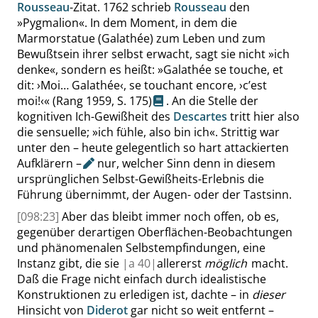
Rousseau
-Zitat. 1762 schrieb
Rousseau
den
»
Pygmalion
«
. In dem Moment, in dem die
Marmorstatue (
Galathée
) zum Leben und zum
Bewußtsein ihrer selbst erwacht, sagt sie nicht
»
ich
denke
«
, sondern es heißt:
»
Galathée se touche, et
dit:
›
Moi… Galathée
‹
, se touchant encore,
›
c’est
moi!
‹
«
(Rang 1959,
S. 175
)
. An die Stelle der
kognitiven Ich-Gewißheit des
Descartes
tritt hier also
die sensuelle;
»
ich fühle, also bin ich
«
. Strittig war
unter den – heute gelegentlich so hart attackierten
Aufklärern –
nur, welcher Sinn denn in diesem
ursprünglichen Selbst-Gewißheits-Erlebnis die
Führung übernimmt, der Augen- oder der Tastsinn.
[098:23]
Aber das bleibt immer noch offen, ob es,
gegenüber derartigen Oberflächen-Beobachtungen
und phänomenalen Selbstempfindungen, eine
Instanz gibt, die sie
|
a
40|
allererst
möglich
macht.
Daß die Frage nicht einfach durch idealistische
Konstruktionen zu erledigen ist, dachte – in
dieser
Hinsicht von
Diderot
gar nicht so weit entfernt –