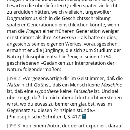
Lesarten die überlieferten Quellen später vielleicht
zu erdulden hätten, welch vielleicht ungewollter
Dogmatismus sich in die Geschichtsschreibung
späterer Generationen einschleichen könnte, wenn
man die
Fragen
einer früheren Generation weniger
ernst nimmt als ihre
Antworten
– als hätte er dies,
angesichts seines eigenen Werkes, vorausgesehen,
ermahnt er
»
die Jünglinge, die sich zum Studium der
Naturphilosophie entschließen
«
, in seinen 1754
geschriebenen
»
Gedanken zur Interpretation der
Natur
«
folgendermaßen:
[098:2]
»
Vergegenwärtige dir im Geist immer, daß die
Natur
nicht
Gott
ist, daß ein Mensch keine
Maschine
ist, daß eine
Hypothese
keine
Tatsache
ist. Und sei
überzeugt, daß du mich überall dort nicht verstehen
wirst, wo du etwas zu bemerken glaubst, was im
Gegensatz zu diesen Prinzipien stünde.
«
(Philosophische Schriften I,
S. 417
)
[098:3]
Von einem Autor, der derart exponiert darauf