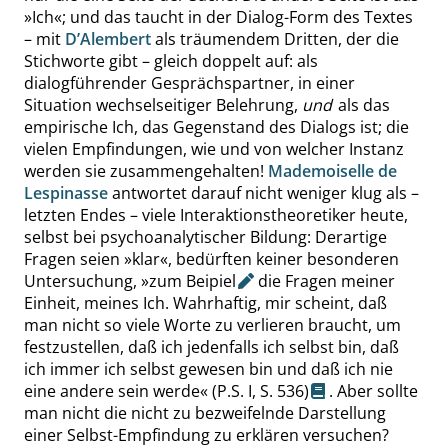
»
Ich
«
; und das taucht in der Dialog-Form des Textes
– mit
D’Alembert
als träumendem Dritten, der die
Stichworte gibt – gleich doppelt auf: als
dialogführender Gesprächspartner, in einer
Situation wechselseitiger Belehrung,
und
als das
empirische Ich, das Gegenstand des Dialogs ist; die
vielen Empfindungen, wie und von welcher Instanz
werden sie zusammengehalten!
Mademoiselle de
Lespinasse
antwortet darauf nicht weniger klug als –
letzten Endes – viele Interaktionstheoretiker heute,
selbst bei psychoanalytischer Bildung: Derartige
Fragen seien
»
klar
«
, bedürften keiner besonderen
Untersuchung,
»
zum
Beipiel
die Fragen meiner
Einheit, meines Ich. Wahrhaftig, mir scheint, daß
man nicht so viele Worte zu verlieren braucht, um
festzustellen, daß ich jedenfalls ich selbst bin, daß
ich immer ich selbst gewesen bin und daß ich nie
eine andere sein werde
«
(P.S. I,
S. 536
)
. Aber sollte
man nicht die nicht zu bezweifelnde Darstellung
einer Selbst-Empfindung zu erklären versuchen?