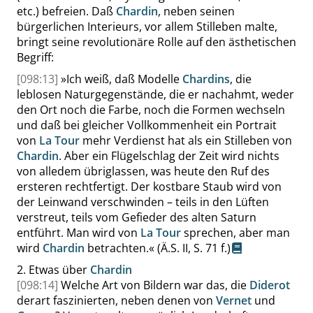
etc.) befreien. Daß
Chardin
, neben seinen
bürgerlichen Interieurs, vor allem Stilleben malte,
bringt seine revolutionäre Rolle auf den ästhetischen
Begriff:
[098:13]
»
Ich weiß, daß Modelle
Chardins
, die
leblosen Naturgegenstände, die er nachahmt, weder
den Ort noch die Farbe, noch die Formen wechseln
und daß bei gleicher Vollkommenheit ein Portrait
von
La Tour
mehr Verdienst hat als ein Stilleben von
Chardin
. Aber ein Flügelschlag der Zeit wird nichts
von alledem übriglassen, was heute den Ruf des
ersteren rechtfertigt. Der kostbare Staub wird von
der Leinwand verschwinden – teils in den Lüften
verstreut, teils vom Gefieder des alten Saturn
entführt. Man wird von
La Tour
sprechen, aber man
wird
Chardin
betrachten.
«
(Ä.S. II,
S. 71 f.
)
2.
Etwas über
Chardin
[098:14]
Welche Art von Bildern war das, die
Diderot
derart faszinierten, neben denen von
Vernet
und