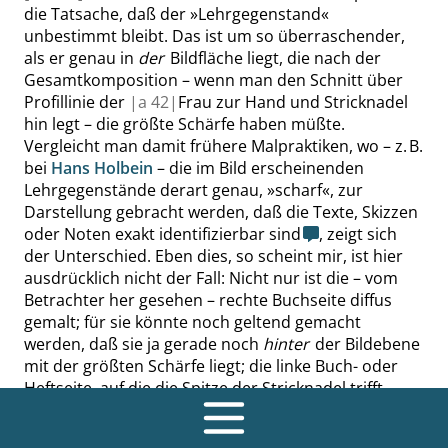
die Tatsache, daß der
»
Lehrgegenstand
«
unbestimmt bleibt. Das ist um so überraschender,
als er genau in
der
Bildfläche liegt, die nach der
Gesamtkomposition – wenn man den Schnitt über
Profillinie der
|
a
42|
Frau zur Hand und Stricknadel
hin legt – die größte Schärfe haben müßte.
Vergleicht man damit frühere Malpraktiken, wo – z. B.
bei
Hans Holbein
– die im Bild erscheinenden
Lehrgegenstände derart genau,
»
scharf
«
, zur
Darstellung gebracht werden, daß die Texte, Skizzen
oder Noten exakt identifizierbar sind
, zeigt sich
der Unterschied. Eben dies, so scheint mir, ist hier
ausdrücklich nicht der Fall: Nicht nur ist die – vom
Betrachter her gesehen – rechte Buchseite diffus
gemalt; für sie könnte noch geltend gemacht
werden, daß sie ja gerade noch
hinter
der Bildebene
mit der größten Schärfe liegt; die linke Buch- oder
Heftseite, auf die die Spitze der Stricknadel trifft
(zeigt sie, oder drückt sie die Seiten nur nieder?), ist
gar nicht erkennbar; erkennbar – und zwar scharf,