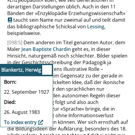
»
Enzyklopädist
«
eben, wie seit Generationen in
derartigen Darstellungen üblich. Auch in den 11
Bänden der
»
Enzyklopädie Erziehungswissenschaft
«
taucht sein Name nur zweimal auf und teilt damit
das bibliographische Schicksal von
Lessing
,
beispielsweise.
[098:5]
Dem anderen im Titel genannten Autor, dem
Maler
Jean Baptiste Chardin
geht es, in dieser
Hinsicht, naturgemäß noch schlechter. Bilder spielen
in der Geschichtsschreibung der Pädagogik ja
ohnehin eine höchstens illustrative Rolle –
Blankertz, Herwig
merkwürdigerweise im Gegensatz zu der gerade in
Born
der Aufklärung entwickelten Idee, daß der ikonische
Diskurs gerade
nicht
den sprachlichen nur
22. September 1927
bebildere, sondern den autonomen Regeln dieser
Died
Darstellungsgattung folgt und also auch
Problemstellungen zur
»
Sprache
«
bringe, die in
26. August 1983
andere Medien nicht ohne Informationsverlust
transformiert werden können. Wer sich ernsthaft auf
To index entry
die Bildungsideen der Aufklärung, besonders des 18.