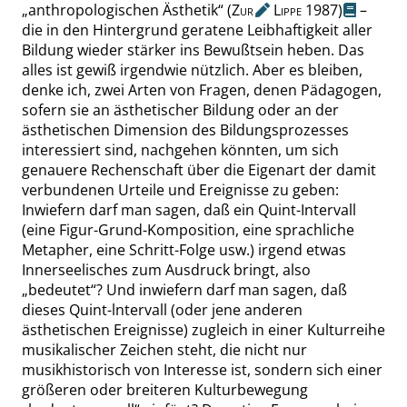
„
anthropologischen Ästhetik
“
(
Zur
Lippe
1987
)
–
die in den Hintergrund geratene Leibhaftigkeit aller
Bildung wieder stärker ins Bewußtsein heben.
Das
alles ist gewiß irgendwie nützlich. Aber es bleiben,
denke ich, zwei Arten von Fragen, denen Pädagogen,
sofern sie an ästhetischer Bildung oder an der
ästhetischen Dimension des Bildungsprozesses
interessiert sind, nachgehen könnten, um sich
genauere Rechenschaft über die Eigenart der damit
verbundenen Urteile und Ereignisse zu geben:
Inwiefern darf man sagen, daß ein Quint-Intervall
(eine Figur-Grund-Komposition, eine sprachliche
Metapher, eine Schritt-Folge usw.) irgend etwas
Innerseelisches zum Ausdruck bringt, also
„
bedeutet
“
? Und inwiefern darf man sagen, daß
dieses Quint-lntervall (oder jene anderen
ästhetischen Ereignisse) zugleich in einer Kulturreihe
musikalischer Zeichen steht, die nicht nur
musikhistorisch von Interesse ist, sondern sich einer
größeren oder breiteren Kulturbewegung