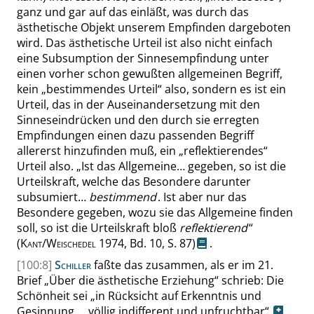
ganz und gar auf das einläßt, was durch das
ästhetische Objekt unserem Empfinden dargeboten
wird. Das ästhetische Urteil ist also nicht einfach
eine Subsumption der Sinnesempfindung unter
einen vorher schon gewußten allgemeinen Begriff,
kein
„
bestimmendes Urteil
“
also, sondern es ist ein
Urteil, das in der Auseinandersetzung mit den
Sinneseindrücken und den durch sie erregten
Empfindungen einen dazu passenden Begriff
allererst hinzufinden muß, ein
„
reflektierendes
“
Urteil also.
„
Ist das
Allgemeine…
gegeben, so ist die
Urteilskraft, welche das Besondere darunter
subsumiert…
bestimmend
. Ist aber nur das
Besondere gegeben, wozu sie das Allgemeine finden
soll, so ist die Urteilskraft bloß
reflektierend
“
(
Kant/Weischedel
1974, Bd. 10,
S. 87
)
.
[100:8]
Schiller
faßte das zusammen, als er im 21.
Brief
„
Über die ästhetische Erziehung
“
schrieb: Die
Schönheit sei
„
in Rücksicht auf
Erkenntnis
und
Gesinnung
… völlig indifferent und unfruchtbar
“
,