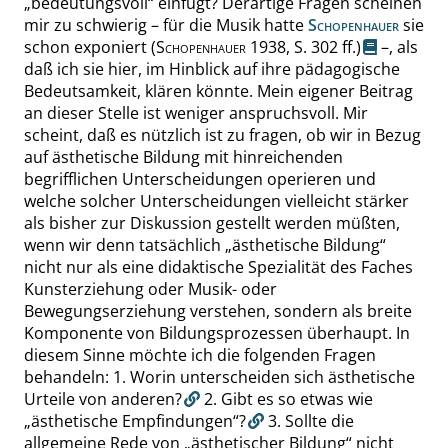
„
bedeutungsvoll
“
einfügt? Derartige Fragen scheinen
mir zu schwierig – für die Musik hatte
Schopenhauer
sie
schon exponiert
(
Schopenhauer
1938,
S. 302 ff.
)
–, als
daß ich sie hier, im Hinblick auf ihre pädagogische
Bedeutsamkeit, klären könnte.
Mein eigener Beitrag
an dieser Stelle ist weniger anspruchsvoll. Mir
scheint, daß es
nützlich ist zu fragen, ob wir
in
Bezug
auf ästhetische
Bildung
mit hinreichenden
begrifflichen Unterscheidungen operieren
und
welche solcher Unterscheidungen vielleicht stärker
als bisher zur Diskussion gestellt werden müßten,
wenn wir denn tatsächlich
„
ästhetische
Bildung
“
nicht nur als eine didaktische Spezialität des Faches
Kunsterziehung
oder Musik- oder
Bewegungserziehung
verstehen, sondern als breite
Komponente von Bildungsprozessen überhaupt. In
diesem Sinne möchte ich die folgenden
Fragen
behandeln:
1.
Worin unterscheiden sich ästhetische
Urteile von anderen?
2.
Gibt es so etwas wie
„
ästhetische Empfindungen
“
?
3.
Sollte die
allgemeine Rede von
„
ästhetischer
Bildung
“
nicht