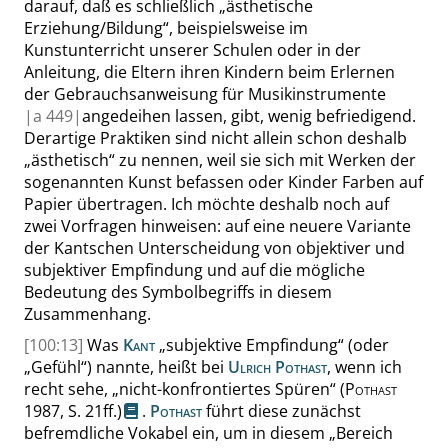
darauf, daß es schließlich
„
ästhetische
Erziehung/Bildung
“
, beispielsweise im
Kunstunterricht unserer Schulen oder in der
Anleitung, die Eltern ihren Kindern beim Erlernen
der Gebrauchsanweisung für Musikinstrumente
|
a
449|
angedeihen lassen, gibt, wenig befriedigend.
Derartige Praktiken sind nicht allein schon deshalb
„
ästhetisch
“
zu nennen, weil sie sich mit Werken der
sogenannten Kunst befassen oder Kinder Farben auf
Papier übertragen. Ich möchte deshalb noch auf
zwei Vorfragen hinweisen: auf eine neuere Variante
der Kantschen Unterscheidung von objektiver und
subjektiver Empfindung und auf die mögliche
Bedeutung des Symbolbegriffs in diesem
Zusammenhang.
[100:13]
Was
Kant
„
subjektive Empfindung
“
(oder
„
Gefühl
“
) nannte, heißt bei
Ulrich Pothast
, wenn ich
recht sehe,
„
nicht-konfrontiertes Spüren
“
(
Pothast
1987,
S. 21ff.
)
.
Pothast
führt diese zunächst
befremdliche Vokabel ein, um in diesem
„
Bereich