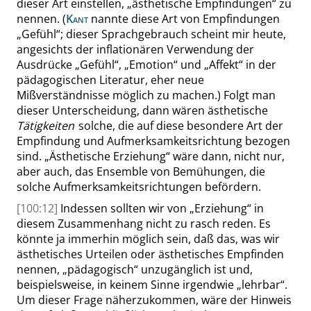
dieser Art einstellen,
„
ästhetische Empfindungen
“
zu
nennen.
(
Kant
nannte diese Art von Empfindungen
„
Gefühl
“
; dieser Sprachgebrauch scheint mir heute,
angesichts der inflationären Verwendung der
Ausdrücke
„
Gefühl
“
,
„
Emotion
“
und
„
Affekt
“
in der
pädagogischen Literatur, eher neue
Mißverständnisse möglich zu machen.)
Folgt man
dieser Unterscheidung, dann wären ästhetische
Tätigkeiten
solche, die auf diese besondere Art der
Empfindung und Aufmerksamkeits
richtung
bezogen
sind
.
„
Ästhetische Erziehung
“
wäre dann, nicht nur,
aber auch, das Ensemble
von
Bemühungen, die
solche
Aufmerksamkeitsrichtungen befördern.
[100:12]
Indessen sollten wir von
„
Erziehung
“
in
diesem Zusammenhang nicht zu rasch reden. Es
könnte ja immerhin möglich sein, daß das, was wir
ästhetisches Urteilen oder ästhetisches Empfinden
nennen,
„
pädagogisch
“
unzugänglich ist und,
beispielsweise, in keinem Sinne irgendwie
„
lehrbar
“
.
Um dieser Frage näherzukommen, wäre der Hinweis