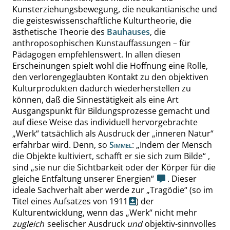
Kunsterziehungsbewegung, die neukantianische und
die geisteswissenschaftliche Kulturtheorie, die
ästhetische Theorie des
Bauhauses
, die
anthroposophischen Kunstauffassungen – für
Pädagogen empfehlenswert.
In allen diesen
Erscheinungen
spielt
wohl
die Hoffnung eine Rolle,
den verlorengeglaubten Kontakt zu den objektiven
Kulturprodukten dadurch wiederherstellen zu
können, daß die Sinnestätigkeit als eine Art
Ausgangspunkt für Bildungsprozesse
gemacht und
auf diese Weise das
individuell
hervorgebrachte
„
Werk
“
tatsächlich als Ausdruck der
„
inneren Natur
“
erfahrbar wird. Denn, so
Simmel
:
„
Indem der Mensch
die Objekte kultiviert, schafft er sie sich zum Bilde
“
,
sind
„
sie nur die Sichtbarkeit oder der Körper für die
gleiche Entfaltung unserer Energien
“
.
Dieser
ideale Sachverhalt aber werde zur
„
Tragödie
“
(so im
Titel eines
Aufsatzes von 1911
) der
Kulturentwicklung, wenn das
„
Werk
“
nicht mehr
zugleich
seelischer Ausdruck
und
objektiv-sinnvolles