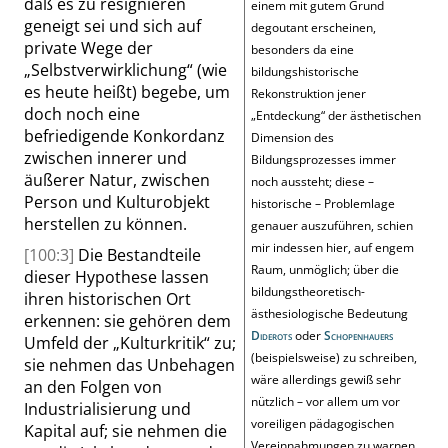
daß es zu resignieren
einem mit gutem Grund
geneigt sei und sich auf
degoutant erscheinen,
private Wege der
besonders da eine
„
Selbstverwirklichung
“
(wie
bildungshistorische
es heute heißt) begebe, um
Rekonstruktion jener
doch noch eine
„
Entdeckung
“
der ästhetischen
befriedigende Konkordanz
Dimension des
zwischen innerer und
Bildungsprozesses immer
äußerer Natur, zwischen
noch aussteht; diese –
Person und Kulturobjekt
historische – Problemlage
herstellen zu können.
genauer auszuführen, schien
mir indessen hier, auf engem
[100:3]
Die Bestandteile
Raum, unmöglich; über die
dieser Hypothese lassen
bildungstheoretisch-
ihren historischen Ort
ästhesiologische Bedeutung
erkennen: sie gehören dem
Diderots
oder
Schopenhauers
Umfeld der
„
Kulturkritik
“
zu;
(beispielsweise) zu schreiben,
sie nehmen das Unbehagen
wäre allerdings gewiß sehr
an den Folgen von
nützlich – vor allem um vor
Industrialisierung und
voreiligen pädagogischen
Kapital auf; sie nehmen die
Vereinnahmungen zu warnen.