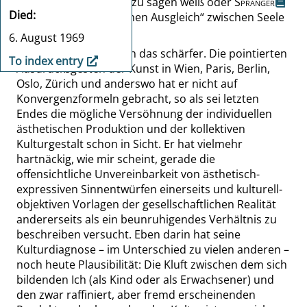
Cohn
über
Baudelaire
zu sagen weiß oder
Spranger
Died
über den
„
vollkommenen Ausgleich
“
zwischen Seele
und Sache.
6. August 1969
[100:4]
Georg Simmel
sah das schärfer. Die pointierten
To index entry
Ausdrucksgesten der Kunst in Wien, Paris, Berlin,
Oslo, Zürich und anderswo hat er nicht auf
Konvergenzformeln gebracht, so als sei letzten
Endes die mögliche Versöhnung der individuellen
ästhetischen Produktion und der kollektiven
Kulturgestalt schon in Sicht. Er hat vielmehr
hartnäckig, wie mir scheint, gerade die
offensichtliche Unvereinbarkeit von ästhetisch-
expressiven Sinnentwürfen einerseits und kulturell-
objektiven Vorlagen der gesellschaftlichen Realität
andererseits als ein beunruhigendes Verhältnis zu
beschreiben versucht. Eben darin hat seine
Kulturdiagnose – im Unterschied zu vielen anderen –
noch heute
Plausibilität: Die Kluft zwischen dem sich
bildenden Ich (als Kind oder als Erwachsener) und
den zwar raffiniert, aber fremd erscheinenden