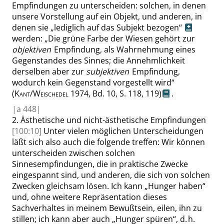
Empfindungen zu unterscheiden: solchen, in denen
unsere Vorstellung auf ein Objekt, und anderen, in
denen sie
„
lediglich auf das Subjekt bezogen
“
werden:
„
Die grüne Farbe der Wiesen gehört zur
objektiven
Empfindung, als Wahrnehmung eines
Gegenstandes des Sinnes; die Annehmlichkeit
derselben aber zur
subjektiven
Empfindung,
wodurch kein Gegenstand vorgestellt wird
“
(
Kant/Weischedel
1974, Bd. 10,
S. 118
,
119
)
.
|
a
448|
2.
Ästhetische und nicht-ästhetische Empfindungen
[100:10]
Unter vielen möglichen Unterscheidungen
läßt sich
also
auch die folgende treffen: Wir können
unterscheiden zwischen solchen
Sinnesempfindungen, die in praktische Zwecke
eingespannt sind, und anderen, die sich von solchen
Zwecken gleichsam lösen. Ich kann
„
Hunger haben
“
und
, ohne weitere Repräsentation dieses
Sachverhaltes in meinem Bewußtsein, eilen, ihn zu
stillen; ich kann aber auch
„
Hunger spüren
“
, d. h.