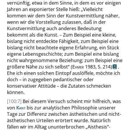
vernünftig, etwa in dem Sinne, in dem es vor einigen
Jahren an exponierter Stelle hieß:
„
Vielleicht
kommen wir dem Sinn der Kunstvermittlung näher,
wenn wir die Vorstellung zulassen, daß in der
Kunstvermittlung auch anderes Bedeutung
bekommt als die Kunst. – Zum Beispiel eine kleine,
bislang nicht entdeckte Fähigkeit, zum Beispiel eine
bislang nicht beachtete eigene Erfahrung, ein Stück
eigene Lebensgeschichte; zum Beispiel eine bislang
nicht wahrgenommene Beziehung; zum Beispiel eine
größere Nähe zu sich selbst
“
(
Ehmer
1983,
S.
214
)
.
Ehe ich einen solchen Eintopf auslöffele, möchte ich
doch – in zugegeben pedantischer oder
konservativer Attitüde – die Zutaten schmecken
können.
[100:7]
Bei diesem Versuch scheint mir hilfreich, was
von
Kant
bis zur analytischen Philosophie unserer
Tage zur Differenz zwischen ästhetischen und nicht-
ästhe
tischen Urteilen erörtert wurde. Natürlich
fällen wir im Alltag ununterbrochen
„
Aisthesis
“
-