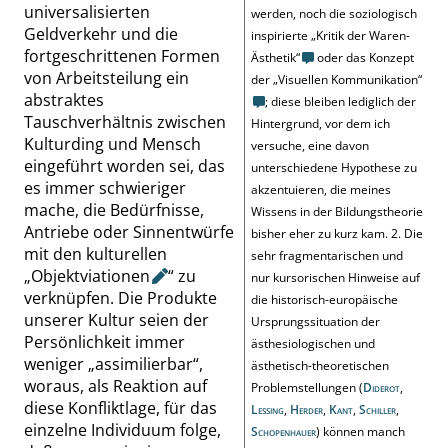
universalisierten
werden, noch die soziologisch
Geldverkehr und die
inspirierte
„
Kritik der Waren-
fortgeschrittenen Formen
Ästhetik
“
oder das Konzept
von Arbeitsteilung ein
der
„
Visuellen Kommunikation
“
abstraktes
; diese bleiben lediglich der
Tauschverhältnis zwischen
Hintergrund, vor dem ich
Kulturding und Mensch
versuche, eine davon
eingeführt worden sei, das
unterschiedene Hypothese zu
es immer schwieriger
akzentuieren, die meines
mache, die Bedürfnisse,
Wissens in der Bildungstheorie
Antriebe oder Sinnentwürfe
bisher eher zu kurz kam. 2. Die
mit den kulturellen
sehr fragmentarischen und
„
Objektviationen
“
zu
nur kursorischen Hinweise auf
verknüpfen. Die Produkte
die historisch-europäische
unserer Kultur seien der
Ursprungssituation der
Persönlichkeit immer
ästhesiologischen und
weniger
„
assimilierbar
“
,
ästhetisch-theoretischen
woraus, als Reaktion auf
Problemstellungen (
Diderot
,
diese Konfliktlage, für das
Lessing
,
Herder
,
Kant
,
Schiller
,
einzelne Individuum folge,
Schopenhauer
) können manch