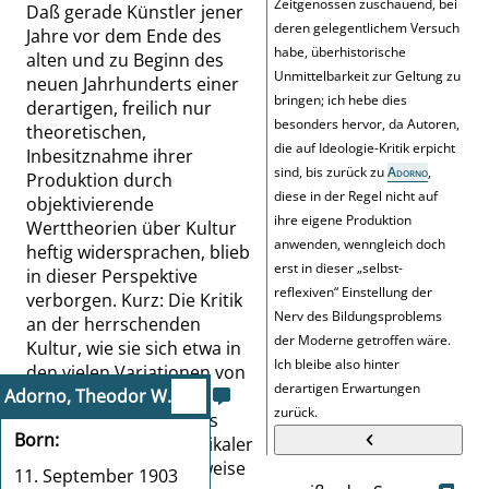
Zeitgenossen zuschauend, bei
Daß gerade Künstler jener
deren gelegentlichem Versuch
Jahre vor dem Ende des
habe, überhistorische
alten und zu Beginn des
Unmittelbarkeit zur Geltung zu
neuen Jahrhunderts einer
bringen; ich hebe dies
derartigen, freilich nur
besonders hervor, da Autoren,
theoretischen,
die auf Ideologie-Kritik erpicht
Inbesitznahme ihrer
sind, bis zurück zu
Adorno
,
Produktion durch
diese in der Regel nicht auf
objektivierende
ihre eigene Produktion
Werttheorien über Kultur
anwenden, wenngleich doch
heftig widersprachen, blieb
erst in dieser
„
selbst-
in dieser Perspektive
reflexiven
“
Einstellung der
verborgen. Kurz: Die Kritik
Nerv des Bildungsproblems
an der herrschenden
der Moderne getroffen wäre.
Kultur, wie sie sich etwa in
Ich bleibe also hinter
den vielen Variationen von
derartigen Erwartungen
Adorno, Theodor W.
Munchs
„
Krankes Kind
“
zurück.
oder in
Schieles
Porträts
Born
ausdrückt, ist weit radikaler
als das, was beispielsweise
11. September 1903