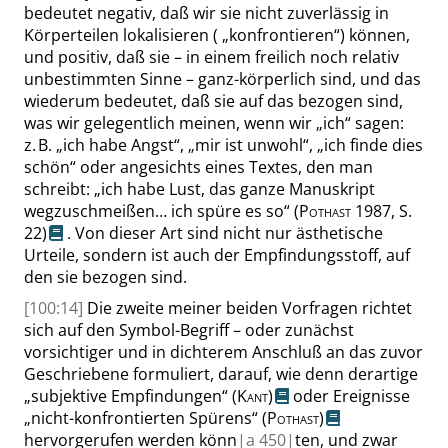
bedeutet negativ, daß wir sie nicht zuverlässig in
Körperteilen lokalisieren (
„
konfrontieren
“
) können,
und positiv, daß sie – in einem freilich noch relativ
unbestimmten Sinne – ganz-körperlich sind, und das
wiederum bedeutet, daß sie auf das bezogen sind,
was wir gelegentlich meinen, wenn wir
„
ich
“
sagen:
z. B.
„
ich habe Angst
“
,
„
mir ist unwohl
“
,
„
ich finde dies
schön
“
oder angesichts eines Textes, den man
schreibt:
„
ich habe Lust, das ganze Manuskript
wegzuschmeißen… ich spüre es so
“
(
Pothast
1987,
S.
22
)
. Von dieser Art sind nicht nur ästhetische
Urteile, sondern ist auch der Empfindungsstoff, auf
den sie bezogen sind.
[100:14]
Die zweite meiner beiden Vorfragen richtet
sich auf den Symbol-Begriff – oder zunächst
vorsichtiger und in dichterem Anschluß an das zuvor
Geschriebene formuliert, darauf, wie denn derartige
„
subjektive Empfindungen
“
(
Kant
)
oder Ereignisse
„
nicht-konfrontierten Spürens
“
(
Pothast
)
hervorgerufen werden könn
|
a
450|
ten, und zwar