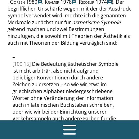
,
Gorsen
1980
,
Kramer
1978
,
Ricoeur
1974
). Der
begrifflichen Unschärfe wegen, mit der der Ausdruck
Symbol verwendet wird, möchte ich die genannten
Merkmale zunächst nur für
ästhetische Symbole
geltend machen und zwei Bestimmungen
hinzufügen, die sowohl mit Theorien der Ästhetik als
auch mit Theorien der Bildung verträglich sind:
–
[100:15]
Die
Bedeutung
ästhetischer
Symbole
ist
nicht arbiträr,
also
nicht
aufgrund
beliebiger
Konventionen durch andere
Zeichen zu ersetzen – so wie wir etwa im
griechischen Alphabet niedergeschriebene
Wörter ohne Veränderung der Information
auch in lateinischen Buchstaben schreiben
,
oder wie wir bei der Einrichtung unserer
Verkehrsampeln auch andere Farben für die
gleiche Bedeutung einsetzen könnten.
Das
in
Ultramarinblau gemalte Gewand einer