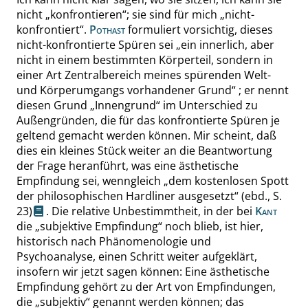
nicht
„
konfrontieren
“
; sie sind für mich
„
nicht-
konfrontiert
“
.
Pothast
formuliert vorsichtig, dieses
nicht-konfrontierte Spüren sei
„
ein innerlich, aber
nicht in einem bestimmten Körperteil, sondern in
einer Art Zentralbereich meines spürenden Welt-
und Körperumgangs vorhandener Grund
“
; er nennt
diesen Grund
„
Innengrund
“
im Unterschied zu
Außengründen, die für das konfrontierte Spüren je
geltend gemacht werden können. Mir scheint, daß
dies ein kleines Stück weiter an die Beantwortung
der Frage heranführt, was eine ästhetische
Empfindung sei, wenngleich
„
dem kostenlosen Spott
der philosophischen Hardliner ausgesetzt
“
(ebd.,
S.
23
)
. Die relative Unbestimmtheit, in der bei
Kant
die
„
subjektive Empfindung
“
noch blieb, ist hier,
historisch nach Phänomenologie und
Psychoanalyse, einen Schritt weiter aufgeklärt,
insofern wir jetzt sagen können: Eine ästhetische
Empfindung gehört zu der Art von Empfindungen,
die
„
subjektiv
“
genannt werden können; das