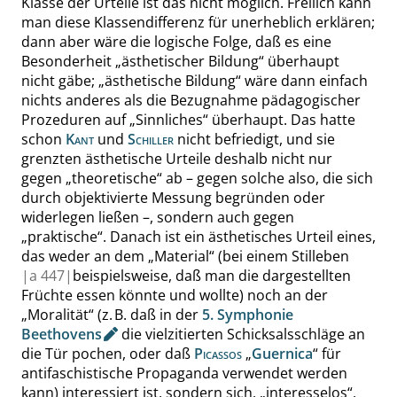
Klasse der Urteile ist das nicht möglich. Freilich kann
man diese Klassendifferenz für unerheblich erklären;
dann aber wäre die logische Folge, daß es eine
Besonderheit
„
ästhetischer
Bildung
“
überhaupt
nicht gäbe;
„
ästhetische
Bildung
“
wäre dann einfach
nichts anderes als die Bezugnahme pädagogischer
Prozeduren auf
„
Sinnliches
“
überhaupt. Das hatte
schon
Kant
und
Schiller
nicht befriedigt, und sie
grenzten ästhetische
Urteile
deshalb nicht nur
gegen
„
theoretische
“
ab – gegen solche also, die sich
durch objektivierte Messung begründen oder
widerlegen ließen –, sondern auch gegen
„
praktische
“
. Danach ist ein ästhetisches Urteil eines,
das weder an dem
„
Material
“
(bei einem Stilleben
|
a
447|
beispielsweise, daß man die dargestellten
Früchte essen könnte und wollte) noch an der
„
Moralität
“
(z. B. daß in der
5. Symphonie
Beethovens
die vielzitierten Schicksalsschläge an
die Tür pochen, oder daß
Picassos
„
Guernica
“
für
antifaschistische Propaganda verwendet werden
kann) interessiert ist, sondern sich,
„
interesselos
“
,