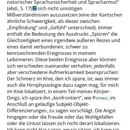
notorischer Sprachunsicherheit und Spracharmut
“
(ebd.,
S. 17
)
sich nicht unnötigen
Mißverständnissen auszusetzen (eine der Kantschen
ähnliche Schwierigkeit, als dieser zwischen
„
Empfindung
“
und
„
Gefühl
“
unterschied). Immer
enthält die Bedeutung des Ausdrucks
„
Spüren
“
die
Gleichzeitigkeit eines irgendwie äußeren Reizes und
eines damit verbundenen, schwer zu
kennzeichnenden Ereignisses in meinem
Leibinneren. Diese beiden Ereignisse aber können
sich verschieden zueinander verhalten, jedenfalls
aber verschiedene Aufmerksamkeit beanspruchen:
Der Schmerz im Knie, den ich spüre, ist, was immer
auch die Hirnphysiologie dazu sagen mag, für mich
im Knie lokalisiert, in einem Teil meines Körper-
Dings; ich spüre ihn
„
konfrontiert
“
, wie
Pothast
, im
Anschluß an geläufige Subjekt-Objekt-
Differenzierungen, zu sagen vorschlägt. Die Angst
hingegen oder die Freude oder das Wohlgefallen
oder die Unlust lassen sich nicht derart lokalisieren.
Ich kann nicht klar sagen, wo sie sitzen, ich kann sie