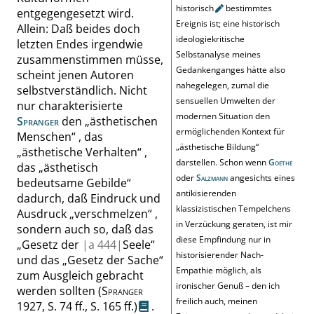
historisch
bestimmtes
entgegengesetzt wird.
Ereignis ist; eine historisch
Allein: Daß beides doch
ideologiekritische
letzten Endes irgendwie
Selbstanalyse meines
zusammenstimmen müsse,
Gedankenganges hätte also
scheint jenen Autoren
nahegelegen, zumal die
selbstverständlich. Nicht
sensuellen Umwelten der
nur charakterisierte
modernen Situation den
Spranger
den
„
ästhetischen
ermöglichenden Kontext für
Menschen
“
, das
„
ästhetische Bildung
“
„
ästhetische Verhalten
“
,
darstellen. Schon wenn
Goethe
das
„
ästhetisch
oder
Salzmann
angesichts eines
bedeutsame Gebilde
“
antikisierenden
dadurch, daß Eindruck und
klassizistischen Tempelchens
Ausdruck
„
verschmelzen
“
,
in Verzückung geraten, ist mir
sondern auch so, daß das
diese Empfindung nur in
„
Gesetz der
|
a
444|
Seele
“
historisierender Nach-
und das
„
Gesetz der Sache
“
Empathie möglich, als
zum Ausgleich gebracht
ironischer Genuß – den ich
werden sollten
(
Spranger
freilich auch, meinen
1927,
S. 74 ff.
,
S. 165 ff.
)
.