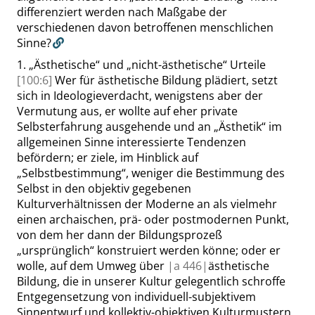
differenziert werden nach Maßgabe der
verschiedenen davon betroffenen menschlichen
Sinne?
1.
„
Ästhetische
“
und
„
nicht-ästhetische
“
Urteile
[100:6]
Wer für ästhetische
Bildung
plädiert, setzt
sich
in Ideologieverdacht, wenigstens aber der
Vermutung aus, er
wollte
auf eher private
Selbsterfahrung
ausgehende
und an
„
Ästhetik
“
im
allgemeinen Sinne
interessierte
Tendenzen
befördern
;
er ziele, im Hinblick auf
„
Selbstbestimmung
“
, weniger die Bestimmung des
Selbst in den objektiv gegebenen
Kulturverhältnissen der Moderne an als vielmehr
einen archaischen, prä- oder postmodernen Punkt,
von dem her dann der Bildungsprozeß
„
ursprünglich
“
konstruiert werden könne
; oder er
wolle, auf dem Umweg über
|
a
446|
ästhetische
Bildung, die in unserer Kultur gelegentlich schroffe
Entgegensetzung von individuell-subjektivem
Sinnentwurf und kollektiv-objektiven Kulturmustern