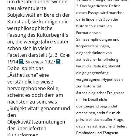
um die Jahrhundertwende
3. Das ärgerlichste Defizit
neu akzentuierte
dieses Essays wird mancher
Subjektivität im Bereich der
darin finden, daß von der
Kunst auf; sie kündigen die
historisch-kulturellen
wertphilosophische
Formation von
Fassung des Kulturbegriffs
Sinnesempfindungen und
an, die wenige Jahre später
Körpererfahrungen,
schon sich in vielen
eingeschränkter: von
Facetten darstellt (z. B.
Cohn
ästhetischer Empfindung,
1914
;
Spranger
1927
).
kaum die Rede ist; obwohl
Dabei spielt das
einige gegenwärtig
„
Ästhetische
“
eine
vorgetragenen Hypothesen
verständlicherweise
zur Historizität
hervorgehobene Rolle,
ästhesiologischer Ereignisse
scheint es doch dem am
mir im Detail nicht
nächsten zu sein, was
überzeugend begründet
„
Subjektivität
“
genannt und
erscheinen, steht für mich
den
prinzipiell doch außer Frage,
Objektivitätszumutungen
daß alles ästhetische Urteilen,
der überlieferten
Empfinden und Tätigsein
Kulturformen