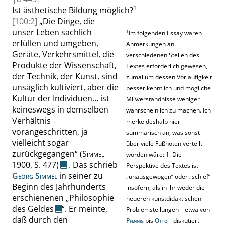
1
Ist ästhetische
Bildung
möglich?
[100:2]
„
Die Dinge, die
unser Leben sachlich
1
Im folgenden Essay wären
erfüllen und umgeben,
Anmerkungen an
Geräte, Verkehrsmittel, die
verschiedenen Stellen des
Produkte der Wissenschaft,
Textes erforderlich gewesen,
der Technik, der Kunst, sind
zumal um dessen Vorläufigkeit
unsäglich kultiviert, aber die
besser kenntlich und mögliche
Kultur der
Individuen…
ist
Mißverständnisse weniger
keineswegs in demselben
wahrscheinlich zu machen. Ich
Verhältnis
merke deshalb hier
vorangeschritten, ja
summarisch an, was sonst
vielleicht sogar
über viele Fußnoten verteilt
zurückgegangen
“
(
Simmel
worden wäre: 1. Die
1900,
S.
477
)
.
Das schrieb
Perspektive des Textes ist
Georg Simmel
in seiner zu
„
unausgewogen
“
oder
„
schief
“
Beginn des Jahrhunderts
insofern, als in ihr weder die
erschienenen
„
Philosophie
neueren kunstdidaktischen
des Geldes
“
. Er meinte,
Problemstellungen – etwa von
daß durch den
Pfennig
bis
Otto
– diskutiert