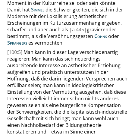
Moment in der Kulturreihe sei oder sein könnte.
Damit hat
Simmel
die Schwierigkeiten, die sich in der
Moderne mit der Lokalisierung ästhetischer
Erscheinungen im Kulturzusammenhang ergeben,
schärfer und aber auch als
|
a
445|
gravierender
bestimmt, als die Versöhnungsgesten
Cohns
oder
Sprangers
es vermochten.
[100:5]
Man kann in dieser Lage verschiedenartig
reagieren:
Man kann
das sich neuerdings
ausbreitende
Interesse an ästhetischer Erziehung
aufgreifen und praktisch unterstützen in der
Hoffnung, daß die darin liegenden Versprechen auch
erfüllbar seien; man
kann
in ideologiekritischer
Einstellung von der Vermutung ausgehen, daß diese
Interessen vielleicht immer schon nichts anderes
gewesen seien als eine bürgerliche Kompensation
der Schwierigkeiten, die die kapitalistisch-industrielle
Gesellschaft mit sich bringt; man
kann
wohl auch
einen
Nachholbedarf der Bildungstheorie
konstatieren und – etwa im Sinne einer