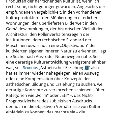
Produkten der herrschenden Kultur ist, wenn ich
recht sehe, nicht geringer geworden. Angesichts der
empfundenen Vergeblichkeit, in den vorhandenen
Kulturprodukten – den Möblierungen elterlicher
Wohnungen, der überlieferten Bilderwelt in den
Gemäldesammlungen, der historischen Vielfalt der
Architektur, den Rollenverhaltensregeln der
Institutionen, dem technischen Standard der
Maschinen usw. – noch eine
„
Objektivation
“
der
kultivierten eigenen inneren Natur zu erkennen, liegt
die Suche nach Aus- oder Nebenwegen nahe. Seit
eine derartige Kulturentwicklung wenigstens ahnbar
war, seit
Schillers
„
Ästhetischer Erziehung
“
also,
hat es immer wieder nahegelegen, einen Ausweg
oder eine Kompensation über Konzepte der
ästhetischen Bildung und Erziehung zu suchen
, weil
derartige Konzepte zu versprechen schienen – über
Kategorien wie
„
Form
“
oder
„
Stil
“
–, das Nicht-
Prognostizierbare des subjektiven Ausdrucks
dennoch in die objektiven Verhältnisse von Kultur
einfädeln zu können; das machte sie – die