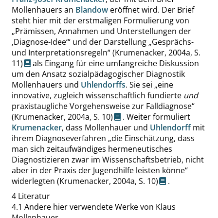
Mollenhauers an
Blandow
eröffnet wird. Der Brief
steht hier mit der erstmaligen Formulierung von
„
Prämissen, Annahmen und Unterstellungen der
‚
Diagnose-Idee
‘
“
und der Darstellung
„
Gesprächs-
und Interpretationsregeln
“
(Krumenacker, 2004a,
S.
11
)
als Eingang für eine umfangreiche Diskussion
um den Ansatz sozialpädagogischer Diagnostik
Mollenhauers und
Uhlendorffs
. Sie sei
„
eine
innovative, zugleich wissenschaftlich fundierte
und
praxistaugliche Vorgehensweise zur Falldiagnose
“
(Krumenacker, 2004a,
S. 10
)
. Weiter formuliert
Krumenacker
, dass Mollenhauer und
Uhlendorff
mit
ihrem Diagnoseverfahren
„
die Einschätzung, dass
man sich zeitaufwändiges hermeneutisches
Diagnostizieren zwar im Wissenschaftsbetrieb, nicht
aber in der Praxis der Jugendhilfe leisten könne
“
widerlegten
(Krumenacker, 2004a,
S. 10
)
.
4
Literatur
4.1
Andere hier verwendete Werke von Klaus
Mollenhauer