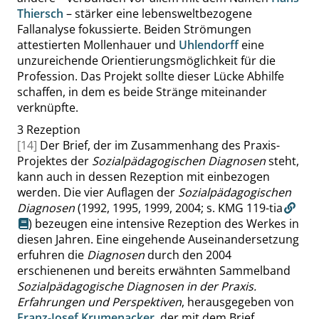
Thiersch
– stärker eine lebensweltbezogene
Fallanalyse fokussierte. Beiden Strömungen
attestierten Mollenhauer und
Uhlendorff
eine
unzureichende Orientierungsmöglichkeit für die
Profession. Das Projekt sollte dieser Lücke Abhilfe
schaffen, in dem es beide Stränge miteinander
verknüpfte.
3
Rezeption
[14]
Der Brief, der im Zusammenhang des Praxis-
Projektes der
Sozialpädagogischen Diagnosen
steht,
kann auch in dessen Rezeption mit einbezogen
werden. Die vier Auflagen der
Sozialpädagogischen
Diagnosen
(1992, 1995, 1999, 2004; s.
KMG 119-tia
) bezeugen eine intensive Rezeption des Werkes in
diesen Jahren. Eine eingehende Auseinandersetzung
erfuhren die
Diagnosen
durch den 2004
erschienenen und bereits erwähnten Sammelband
Sozialpädagogische Diagnosen in der Praxis.
Erfahrungen und Perspektiven
, herausgegeben von
Franz-Josef Krumenacker
, der mit dem Brief