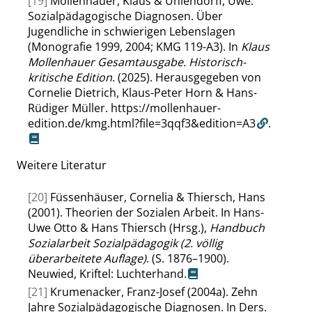
[19]
Mollenhauer, Klaus & Uhlendorff, Uwe.
Sozialpädagogische Diagnosen. Über
Jugendliche in schwierigen Lebenslagen
(Monografie 1999, 2004; KMG 119-A3). In
Klaus
Mollenhauer Gesamtausgabe. Historisch-
kritische Edition
. (2025). Herausgegeben von
Cornelie Dietrich, Klaus-Peter Horn & Hans-
Rüdiger Müller.
https://mollenhauer-
edition.de/kmg.html?file=3qqf3&edition=A3
.
Weitere
Literatur
[20]
Füssenhäuser, Cornelia & Thiersch, Hans
(2001). Theorien der Sozialen Arbeit. In Hans-
Uwe Otto & Hans Thiersch (Hrsg.),
Handbuch
Sozialarbeit Sozialpädagogik (2. völlig
überarbeitete Auflage)
. (S. 1876–1900).
Neuwied, Kriftel: Luchterhand.
[21]
Krumenacker, Franz-Josef (2004a). Zehn
Jahre Sozialpädagogische Diagnosen. In Ders.