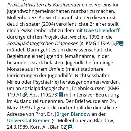
Praxisaktivitäten als Vorsitzender
eines Vereins für
Jugendwohngemeinschaften nutzbar zu machen.
Mollenhauers Antwort darauf ist eben dieser erst
deutlich später (2004) veröffentlichte Brief; er stellt
einen Zwischenbericht zu dem mit
Uwe Uhlendorff
durchgeführten Projekt dar, welches 1992 in die
Sozialpädagogischen Diagnosen
(s. KMG 119-A1)
mündet. Darin geht es um die wissenschaftliche
Begleitung einer Jugendhilfemaßnahme, in der
besonders stark belastete Jugendliche für einige
Monate aus ihrem Umfeld (meist stationäre
Einrichtungen der Jugendhilfe, Nichtsesshaften-
Milieu oder Psychiatrie) herausgenommen werden,
um an sozialpädagogischen
„
Erlebniskursen
“
(KMG
119-A1
,
Abs. 119:273
)
mit intensiver Betreuung
im Ausland teilzunehmen. Der Brief wurde am 24.
März 1989 abgeschickt und enthält die dienstliche
Adresse von Prof. Dr.
Jürgen Blandow
an der
Universität Bremen
(s. Mollenhauer an Blandow,
24.3.1989, Korr. All. Blan 02)
.