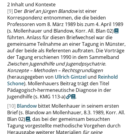
2
Inhalt und Kontexte
[9]
Der
Brief an Jürgen Blandow
ist einer
Korrespondenz entnommen, die die beiden
Professoren vom 8. März 1989 bis zum 4. April 1989
(s. Mollenhauer und Blandow, Korr. All. Blan 02)
führten. Anlass für diesen Briefwechsel war die
gemeinsame Teilnahme an einer Tagung in Münster,
auf der beide als Referenten auftraten. Die Vorträge
der Tagung erschienen 1990 in dem Sammelband
Zwischen Jugendhilfe und Jugendpsychatrie.
Konzepte – Methoden – Rechtsgrundlagen
(herausgegeben von
Ullrich Gintzel
und
Reinhold
Schone
). Mollenhauers Beitrag trägt den Titel
Pädagogisch-hermeneutische Diagnose in der
Jugendhilfe
(s. KMG 113-a)
.
[10]
Blandow
bittet Mollenhauer in seinem ersten
Brief
(s. Blandow an Mollenhauer, 8.3. 1989, Korr. All.
Blan 02)
, das bei der gemeinsam besuchten
Tagung vorgestellte methodische Vorgehen durch
Herausgabe weiterer Materialien
für seine