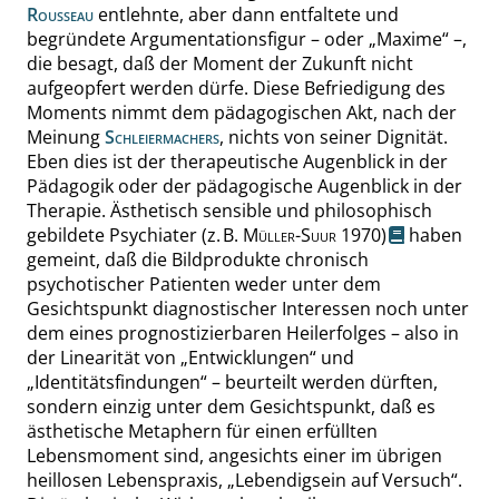
Rousseau
entlehnte, aber dann entfaltete und
begründete Argumentationsfigur – oder
„
Maxime
“
–,
die besagt, daß der Moment der Zukunft nicht
aufgeopfert werden dürfe. Diese Befriedigung des
Moments nimmt dem pädagogischen Akt, nach der
Meinung
Schleiermachers
, nichts von seiner Dignität.
Eben dies ist der therapeutische Augenblick in der
Pädagogik oder der pädagogische Augenblick in der
Therapie. Ästhetisch sensible und philosophisch
gebildete Psychiater
(z. B.
Müller-Suur
1970)
haben
gemeint, daß die Bildprodukte chronisch
psychotischer Patienten weder unter dem
Gesichtspunkt diagnostischer Interessen noch unter
dem eines prognostizierbaren Heilerfolges – also in
der Linearität von
„
Entwicklungen
“
und
„
Identitätsfindungen
“
– beurteilt werden dürften,
sondern einzig unter dem Gesichtspunkt, daß es
ästhetische Metaphern für einen erfüllten
Lebensmoment sind, angesichts einer im übrigen
heillosen Lebenspraxis,
„
Lebendigsein auf Versuch
“
.