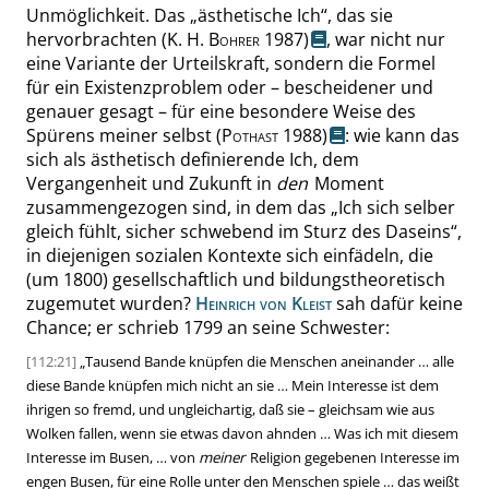
Unmöglichkeit. Das
„
ästhetische Ich
“
, das sie
hervorbrachten
(
K. H. Bohrer
1987)
, war nicht nur
eine Variante der Urteilskraft, sondern die Formel
für ein Existenzproblem oder – bescheidener und
genauer gesagt – für eine besondere Weise des
Spürens meiner selbst
(
Pothast
1988)
: wie kann das
sich als ästhetisch definierende Ich, dem
Vergangenheit und Zukunft in
den
Moment
zusammengezogen sind, in dem das
„
Ich sich selber
gleich fühlt, sicher schwebend im Sturz des Daseins
“
,
in diejenigen sozialen Kontexte sich einfädeln, die
(um 1800) gesellschaftlich und bildungstheoretisch
zugemutet wurden?
Heinrich von Kleist
sah dafür keine
Chance; er schrieb 1799 an seine Schwester:
[112:21]
„
Tausend Bande knüpfen die Menschen aneinander … alle
diese Bande knüpfen mich nicht an sie … Mein Interesse ist dem
ihrigen so fremd, und ungleichartig, daß sie – gleichsam wie aus
Wolken fallen, wenn sie etwas davon ahnden … Was ich mit diesem
Interesse im Busen, … von
meiner
Religion gegebenen Interesse im
engen Busen, für eine Rolle unter den Menschen spiele … das weißt