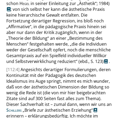
schon
Hegel
in seiner Einleitung zur
„
Ästhetik
“
; 1984)
; von sich selbst her kann die ästhetische Praxis
keine hierarchische Gewalt entfalten. Die
Fortsetzung derartiger Regression, ins bloß noch
„
Affirmative
“
, in die pädagogische Praxis hinein sei
aber nur dann der Kritik zugänglich, wenn in der
„
Theorie der Bildung
“
an einer
„
Bestimmung des
Menschen
“
festgehalten werde,
„
die die Individuen
weder der Gesellschaft opfert, noch die menschliche
Gesamtpraxis auf ein Spielfeld individueller Willkür
und Selbstverwirklichung reduziert
“
(ebd.,
S. 123
)
.
[112:4]
Angesichts derartiger Formulierungen, deren
Kontinuität mit der Pädagogik des deutschen
Idealismus ins Auge springt, nimmt es mich wunder,
daß von der ästhetischen Dimension der Bildung so
wenig die Rede ist (die von mir hier beigebrachten
Zitate sind auf 300 Seiten fast alles zum Thema).
Dieser Sachverhalt ist – zumal dann, wenn wir uns an
Schillers
„
Briefe zur ästhetischen Erziehung
“
erinnern – erklärungsbedürftig. Ich möchte im