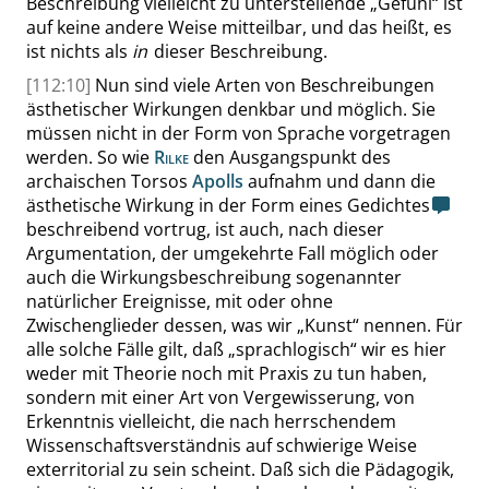
Beschreibung vielleicht zu unterstellende
„
Gefühl
“
ist
auf keine andere Weise mitteilbar, und das heißt, es
ist nichts als
in
dieser Beschreibung.
[112:10]
Nun sind viele Arten von Beschreibungen
ästhetischer Wirkungen denkbar und möglich. Sie
müssen nicht in der Form von Sprache vorgetragen
werden. So wie
Rilke
den Ausgangspunkt des
archaischen Torsos
Apolls
aufnahm und dann die
ästhetische Wirkung in der Form eines Gedichtes
beschreibend vortrug, ist auch, nach dieser
Argumentation, der umgekehrte Fall möglich oder
auch die Wirkungsbeschreibung sogenannter
natürlicher Ereignisse, mit oder ohne
Zwischenglieder dessen, was wir
„
Kunst
“
nennen. Für
alle solche Fälle gilt, daß
„
sprachlogisch
“
wir es hier
weder mit Theorie noch mit Praxis zu tun haben,
sondern mit einer Art von Vergewisserung, von
Erkenntnis vielleicht, die nach herrschendem
Wissenschaftsverständnis auf schwierige Weise
exterritorial zu sein scheint. Daß sich die Pädagogik,