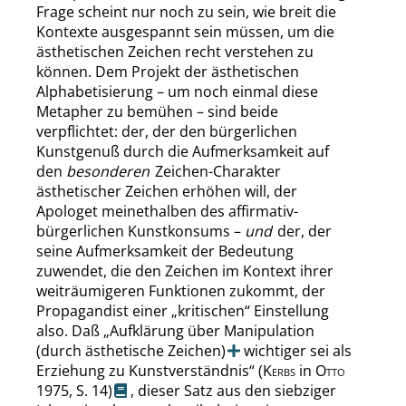
Frage scheint nur noch zu sein, wie breit die
Kontexte ausgespannt sein müssen, um die
ästhetischen Zeichen recht verstehen zu
können. Dem Projekt der ästhetischen
Alphabetisierung – um noch einmal diese
Metapher zu bemühen – sind beide
verpflichtet: der, der den bürgerlichen
Kunstgenuß durch die Aufmerksamkeit auf
den
besonderen
Zeichen-Charakter
ästhetischer Zeichen erhöhen will, der
Apologet meinethalben des affirmativ-
bürgerlichen Kunstkonsums –
und
der, der
seine Aufmerksamkeit der Bedeutung
zuwendet, die den Zeichen im Kontext ihrer
weiträumigeren Funktionen zukommt, der
Propagandist einer
„
kritischen
“
Einstellung
also. Daß
„
Aufklärung über Manipulation
(durch ästhetische Zeichen)
wichtiger sei als
Erziehung zu Kunstverständnis
“
(
Kerbs
in
Otto
1975,
S. 14
)
, dieser Satz aus den siebziger