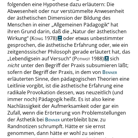
folgenden eine Hypothese dazu erläutern: Die
Abwesenheit oder nur verstümmelte Anwesenheit
der ästhetischen Dimension der Bildung des
Menschen in einer
„
Allgemeinen Pädagogik
“
hat
ihren Grund darin, daß die
„
Natur der ästhetischen
Wirkung
“
(
König
1978)
oder etwas unbestimmter
gesprochen, die ästhetische Erfahrung oder, wie ein
zeitgenössischer Philosoph gerade erläutert hat, das
„
Lebendigsein auf Versuch
“
(
Pothast
1988)
sich
nicht
unter den Begriff der Praxis subsumieren läßt;
sofern der Begriff der Praxis, in dem von
Benner
erläuterten Sinne, den pädagogischen Theorien eine
Leitlinie vorgibt, ist die ästhetische Erfahrung eine
radikale Provokation dessen, was neuzeitlich (und
immer noch) Pädagogik heißt. Es ist also keine
Nachlässigkeit der Aufmerksamkeit oder gar ein
Zufall, wenn die Erörterung von Problemstellungen
der Ästhetik bei
Benner
unterbleibt bzw. zu
Randnotizen schrumpft. Hätte er sie ernst
genommen, dann hätte er wohl zu seinen