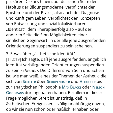
prekären Diskurs hinein: auf der einen Seite der
Habitus der Bildungsmoderne, verpflichtet der
Episteme und der Praxis, also auch der Diagnose
und künftigem Leben, verpflichtet den Konzepten
von Entwicklung und sozial lokalisierbarer
„
Identität
“
, dem Therapieerfolg also – auf der
anderen Seite die Sinn-Möglichkeiten einer
sinnlichen Gegenwart, in der alle jene ausgreifenden
Orientierungen suspendiert zu sein scheinen.
3.
Etwas über
„
ästhetische Identität
“
[112:19]
Ich sagte, daß jene ausgreifenden, angeblich
Identität verbürgenden Orientierungen suspendiert
zu sein
scheinen
. Die Differenz von Sein und Schein
ist, wie man weiß, eines der Themen der Ästhetik, die
sich von
Schiller
über
Schopenhauer
und
Heidegger
bis
zur analytischen Philosophie
Max Blacks
oder
Nelson
Goodmans
durchgehalten haben. Bei allem in dieser
Frage möglichen Streit ist unstrittig, daß in
ästhetischen Ereignissen – völlig unabhängig davon,
ob wir sie nun schön oder häßlich, erhaben oder