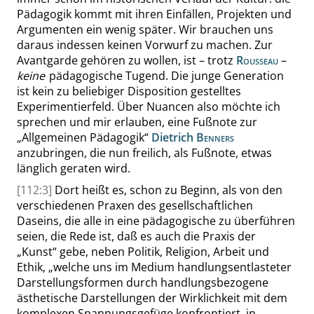
Pädagogik kommt mit ihren Einfällen, Projekten und
Argumenten ein wenig später. Wir brauchen uns
daraus indessen keinen Vorwurf zu machen. Zur
Avantgarde gehören zu wollen, ist – trotz
Rousseau
–
keine
pädagogische Tugend. Die junge Generation
ist kein zu beliebiger Disposition gestelltes
Experimentierfeld. Über Nuancen also möchte ich
sprechen und mir erlauben, eine Fußnote zur
„
Allgemeinen Pädagogik
“
Dietrich
Benners
anzubringen, die nun freilich, als Fußnote, etwas
länglich geraten wird.
[112:3]
Dort heißt es, schon zu Beginn, als von den
verschiedenen Praxen des gesellschaftlichen
Daseins, die alle in eine pädagogische zu überführen
seien, die Rede ist, daß es auch die Praxis der
„
Kunst
“
gebe, neben Politik, Religion, Arbeit und
Ethik,
„
welche uns im Medium handlungsentlasteter
Darstellungsformen durch handlungsbezogene
ästhetische Darstellungen der Wirklichkeit mit dem
komplexen Spannungsgefüge konfrontiert, in