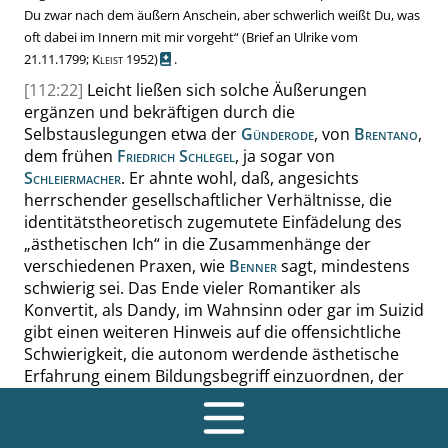
Du zwar nach dem äußern Anschein, aber schwerlich weißt Du, was
oft dabei im Innern mit mir vorgeht
“
(Brief an Ulrike vom
21.11.1799;
Kleist
1952)
.
[112:22]
Leicht ließen sich solche Äußerungen
ergänzen und bekräftigen durch die
Selbstauslegungen etwa der
Günderode
, von
Brentano
,
dem frühen
Friedrich Schlegel
, ja sogar von
Schleiermacher
. Er ahnte wohl, daß, angesichts
herrschender gesellschaftlicher Verhältnisse, die
identitätstheoretisch zugemutete Einfädelung des
„
ästhetischen Ich
“
in die Zusammenhänge der
verschiedenen Praxen, wie
Benner
sagt, mindestens
schwierig sei. Das Ende vieler Romantiker als
Konvertit, als Dandy, im Wahnsinn oder gar im Suizid
gibt einen weiteren Hinweis auf die offensichtliche
Schwierigkeit, die autonom werdende ästhetische
Erfahrung einem Bildungsbegriff einzuordnen, der
auf gesellschaftliche Integration, auf zeitliche
Kontinuitätsannahmen setzt und der in der
Bildmetapher der Perspektive sich kurz und bündig