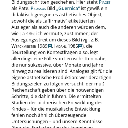
Bildungsschritten geschehen. Hier steht
Piaget
als Pate.
Picassos
Bild
„
Guernica
“
ist gewiß ein
didaktisch geeignetes ästhetisches Objekt;
sowohl die als
„
affirmativ
“
etikettierten
Ausleger als auch die anderen würden dem,
wie
|
a
486|
ich vermute, zustimmen; der
Auslegungsstreit um dieses Bild (vgl. z. B.
Werckmeister
1989
,
Imdahl
1985
), die
Beurteilung von Kontextfragen also, legt
allerdings eine Fülle von Lernschritten nahe,
die nur sukzessive, über Monate und Jahre
hinweg zu realisieren sind. Analoges gilt für die
eigene ästhetische Produktion: wer derartigen
Bildungszielen zu folgen versucht, der muß
Rechenschaft geben über die notwendigen
Schritte, die dahin führen. Die ermittelten
Stadien der bildnerischen Entwicklung des
Kindes – für die musikalische Entwicklung
fehlen noch ähnlich überzeugende
Untersuchungen – und unsere Kenntnisse
über das Fortschreiten der kognitiven