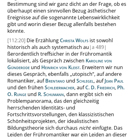
Bestimmung sind wir ganz dicht an der Frage, ob es
überhaupt einen sinnvollen Bezug ästhetischer
Ereignisse auf die sogenannte Lebenswirklichkeit
gibt und worin dieser Bezug allenfalls bestehen
könnte.
[112:20]
Die Erzählung
Christa Wolfs
ist sowohl
historisch als auch systematisch au
|
a
489|
ßerordentlich treffsicher in der Frühromantik
lokalisiert, als Gespräch zwischen
Karoline von
Günderode
und
Heinrich von Kleist
. Erweitern wir nun
dieses Gespräch, ebenfalls
„
utopisch
“
, auf andere
Romantiker, auf
Brentano
und
Schlegel
, auf
Jean Paul
und den frühen
Schleiermacher
, auf
C. D. Friedrich
,
Ph.
O. Runge
und
R. Schumann
, dann ergibt sich ein
Problempanorama, das den gleichzeitig
herrschenden Identitäts- und
Fortschrittsvorstellungen, den klassizistischen
Schönheitsprojekten, der idealistischen
Bildungstheorie sich durchaus
nicht
einfügte. Das
Leiden der Frühromantiker war ein Leiden an dieser