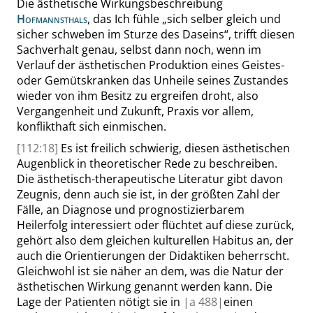
Die ästhetische Wirkungsbeschreibung
Hofmannsthals
, das Ich fühle
„
sich selber gleich und
sicher schweben im Sturze des Daseins
“
, trifft diesen
Sachverhalt genau, selbst dann noch, wenn im
Verlauf der ästhetischen Produktion eines Geistes-
oder Gemütskranken das Unheile seines Zustandes
wieder von ihm Besitz zu ergreifen droht, also
Vergangenheit und Zukunft, Praxis vor allem,
konflikthaft sich einmischen.
[112:18]
Es ist freilich schwierig, diesen ästhetischen
Augenblick in theoretischer Rede zu beschreiben.
Die ästhetisch-therapeutische Literatur gibt davon
Zeugnis, denn auch sie ist, in der größten Zahl der
Fälle, an Diagnose und prognostizierbarem
Heilerfolg interessiert oder flüchtet auf diese zurück,
gehört also dem gleichen kulturellen Habitus an, der
auch die Orientierungen der Didaktiken beherrscht.
Gleichwohl ist sie näher an dem, was die Natur der
ästhetischen Wirkung genannt werden kann. Die
Lage der Patienten nötigt sie in
|
a
488|
einen