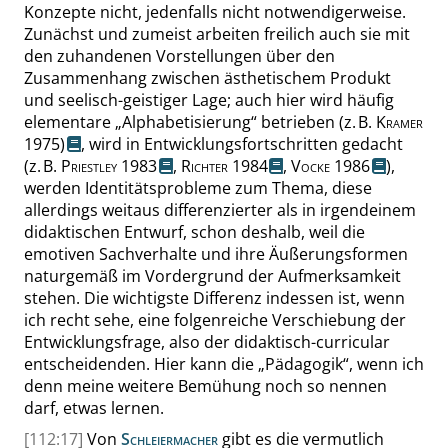
Konzepte nicht, jedenfalls nicht notwendigerweise.
Zunächst und zumeist arbeiten freilich auch sie mit
den zuhandenen Vorstellungen über den
Zusammenhang zwischen ästhetischem Produkt
und seelisch-geistiger Lage; auch hier wird häufig
elementare
„
Alphabetisierung
“
betrieben
(z. B.
Kramer
1975)
, wird in Entwicklungsfortschritten gedacht
(z. B.
Priestley
1983
,
Richter
1984
,
Vocke
1986
),
werden Identitätsprobleme zum Thema, diese
allerdings weitaus differenzierter als in irgendeinem
didaktischen Entwurf, schon deshalb, weil die
emotiven Sachverhalte und ihre Äußerungsformen
naturgemäß im Vordergrund der Aufmerksamkeit
stehen. Die wichtigste Differenz indessen ist, wenn
ich recht sehe, eine folgenreiche Verschiebung der
Entwicklungsfrage, also der didaktisch-curricular
entscheidenden. Hier kann die
„
Pädagogik
“
, wenn ich
denn meine weitere Bemühung noch so nennen
darf, etwas lernen.
[112:17]
Von
Schleiermacher
gibt es die vermutlich