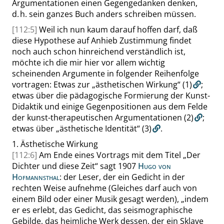
Argumentationen einen Gegengedanken denken,
d. h. sein ganzes Buch anders schreiben müssen.
[112:5]
Weil ich nun kaum darauf hoffen darf, daß
diese Hypothese auf Anhieb Zustimmung findet
noch auch schon hinreichend verständlich ist,
möchte ich die mir hier vor allem wichtig
scheinenden Argumente in folgender Reihenfolge
vortragen: Etwas zur
„
ästhetischen Wirkung
“
(1)
;
etwas über die pädagogische Formierung der Kunst-
Didaktik und einige Gegenpositionen aus dem Felde
der kunst-therapeutischen Argumentationen
(2)
;
etwas über
„
ästhetische Identität
“
(3)
.
1.
Ästhetische Wirkung
[112:6]
Am Ende eines Vortrags mit dem Titel
„
Der
Dichter und diese Zeit
“
sagt 1907
Hugo von
Hofmannsthal
: der Leser, der ein Gedicht in der
rechten Weise aufnehme (Gleiches darf auch von
einem Bild oder einer Musik gesagt werden),
„
indem
er es erlebt, das Gedicht, das seismographische
Gebilde, das heimliche Werk dessen, der ein Sklave