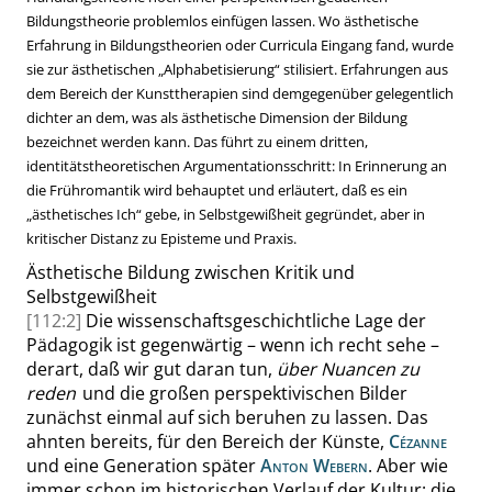
Bildungstheorie problemlos einfügen lassen. Wo ästhetische
Erfahrung in Bildungstheorien oder Curricula Eingang fand, wurde
sie zur ästhetischen
„
Alphabetisierung
“
stilisiert. Erfahrungen aus
dem Bereich der Kunsttherapien sind demgegenüber gelegentlich
dichter an dem, was als ästhetische Dimension der Bildung
bezeichnet werden kann. Das führt zu einem dritten,
identitätstheoretischen Argumentationsschritt: In Erinnerung an
die Frühromantik wird behauptet und erläutert, daß es ein
„
ästhetisches Ich
“
gebe, in Selbstgewißheit gegründet, aber in
kritischer Distanz zu Episteme und Praxis.
Ästhetische Bildung zwischen Kritik und
Selbstgewißheit
[112:2]
Die wissenschaftsgeschichtliche Lage der
Pädagogik ist gegenwärtig – wenn ich recht sehe –
derart, daß wir gut daran tun,
über Nuancen zu
reden
und die großen perspektivischen Bilder
zunächst einmal auf sich beruhen zu lassen. Das
ahnten bereits, für den Bereich der Künste,
Cézanne
und eine Generation später
Anton Webern
. Aber wie
immer schon im historischen Verlauf der Kultur: die