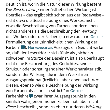
deutlich ist, worin die Natur dieser Wirkung besteht.
Die
Beschreibung
einer ästhetischen Wirkung ist
überdies – das ergibt sich schon aus der Redeweise –
nicht etwa die Beschreibung eines Werkes, nicht
etwa die Beschreibung von Farben, sondern eben
nichts anderes als die Beschreibung der
Wirkung
des Werkes oder der Farben (so etwa auch in
Goethes
Formulierung der
„
sinnlich-sittlichen Wirkung der
Farben
“
).
Hofmannsthals
Aussage, ein Gedicht wirke
so, daß der Leser/Hörer sich fühle als
„
sicher zu
schweben im Sturze des Daseins
“
, ist also überhaupt
nicht eine Beschreibung des Gedichtes, seiner
Struktur oder sonst irgendeiner Werkcharakteristik,
sondern der Wirkung, die in dem Werk ihren
Ausgangspunkt hat (freilich) – aber eben auch
nur
diesen, ebenso wie die Beschreibung der Wirkung
von Farben als
„
sinnlich-sittlich
“
in
Goethes
Farbenlehre
zwar ihren Ausgangspunkt in den
sinnlich wahrgenommenen Farben hat, aber nicht
diese
beschreibt, sondern eben nur deren
Wirkung
.