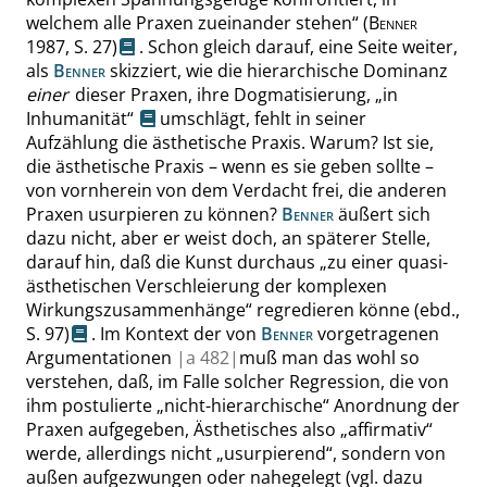
welchem alle Praxen zueinander stehen
“
(
Benner
1987,
S. 27
)
. Schon gleich darauf, eine Seite weiter,
als
Benner
skizziert, wie die hierarchische Dominanz
einer
dieser Praxen, ihre Dogmatisierung,
„
in
Inhumanität
“
umschlägt, fehlt in seiner
Aufzählung die ästhetische Praxis. Warum? Ist sie,
die ästhetische Praxis – wenn es sie geben sollte –
von vornherein von dem Verdacht frei, die anderen
Praxen usurpieren zu können?
Benner
äußert sich
dazu nicht, aber er weist doch, an späterer Stelle,
darauf hin, daß die Kunst durchaus
„
zu einer quasi-
ästhetischen Verschleierung der komplexen
Wirkungszusammenhänge
“
regredieren könne
(ebd.,
S. 97
)
. Im Kontext der von
Benner
vorgetragenen
Argumentationen
|
a
482|
muß man das wohl so
verstehen, daß, im Falle solcher Regression, die von
ihm postulierte
„
nicht-hierarchische
“
Anordnung der
Praxen aufgegeben, Ästhetisches also
„
affirmativ
“
werde, allerdings nicht
„
usurpierend
“
, sondern von
außen aufgezwungen oder nahegelegt
(vgl. dazu