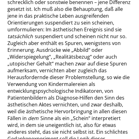
schrecklich oder sonstwie benennen – jene Differenz
gesetzt ist. Ich muß also die Behauptung, daß alle
jene in das praktische Leben ausgreifenden
Orientierungen suspendiert zu sein scheinen,
umformulieren: Im ästhetischen Ereignis sind sie
tatsächlich
suspendiert und scheinen nicht nur so.
Zugleich aber enthält es Spuren, wenigstens von
Erinnerung. Ausdrücke wie
„
Abbild
“
oder
„
Widerspiegelung
“
,
„
Realitätsbezug
“
oder auch
„
utopischer Gehalt
“
machen zwar auf diese Spuren
aufmerksam, vernichten aber zugleich das
Herausfordernde dieser Problemstellung, so wie die
Verwendung von Kindermalereien als
entwicklungspsychologische Indikatoren, von
Patientenbildern als Diagnose-Hilfen den Sinn des
ästhetischen Aktes vernichten, und zwar deshalb,
weil die ästhetische Hervorbringung in allen diesen
Fällen in
dem
Sinne als ein
„
Schein
“
interpretiert
wird, in dem sie uneigentlich ist, also für etwas
anderes steht, das sie nicht selbst ist. Ein schlichtes
Gedankenexperiment soll die Logik dieser