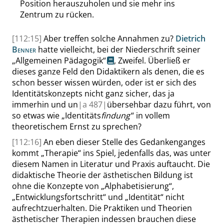
Position herauszuholen und sie mehr ins
Zentrum zu rücken.
[112:15]
Aber treffen solche Annahmen zu?
Dietrich
Benner
hatte vielleicht, bei der Niederschrift seiner
„
Allgemeinen Pädagogik
“
, Zweifel. Überließ er
dieses ganze Feld den Didaktikern als denen, die es
schon besser wissen würden, oder ist er sich des
Identitätskonzepts nicht ganz sicher, das ja
immerhin und un
|
a
487|
übersehbar dazu führt, von
so etwas wie
„
Identitäts
findung
“
in vollem
theoretischem Ernst zu sprechen?
[112:16]
An eben dieser Stelle des Gedankenganges
kommt
„
Therapie
“
ins Spiel, jedenfalls das, was unter
diesem Namen in Literatur und Praxis auftaucht. Die
didaktische Theorie der ästhetischen Bildung ist
ohne die Konzepte von
„
Alphabetisierung
“
,
„
Entwicklungsfortschritt
“
und
„
Identität
“
nicht
aufrechtzuerhalten. Die Praktiken und Theorien
ästhetischer Therapien indessen brauchen diese