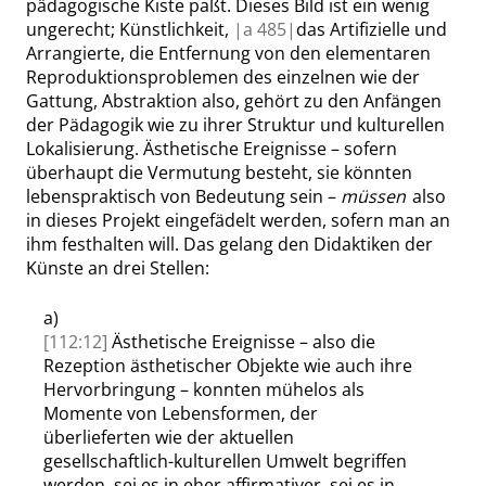
pädagogische Kiste paßt. Dieses Bild ist ein wenig
ungerecht; Künstlichkeit,
|
a
485|
das Artifizielle und
Arrangierte, die Entfernung von den elementaren
Reproduktionsproblemen des einzelnen wie der
Gattung, Abstraktion also, gehört zu den Anfängen
der Pädagogik wie zu ihrer Struktur und kulturellen
Lokalisierung. Ästhetische Ereignisse – sofern
überhaupt die Vermutung besteht, sie könnten
lebenspraktisch von Bedeutung sein –
müssen
also
in dieses Projekt eingefädelt werden, sofern man an
ihm festhalten will. Das gelang den Didaktiken der
Künste an drei Stellen:
a)
[112:12]
Ästhetische Ereignisse – also die
Rezeption ästhetischer Objekte wie auch ihre
Hervorbringung – konnten mühelos als
Momente von Lebensformen, der
überlieferten wie der aktuellen
gesellschaftlich-kulturellen Umwelt begriffen
werden, sei es in eher affirmativer, sei es in