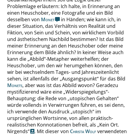
Problemlage erläutern: Ich halte, in Erinnerung an
einen Heuschober, eine Fotografie und ein Bild
desselben von
Monet
in Händen; wie kann ich, in
dieser Situation, das Verhältnis von Realität und
Fiktion, von Sein und Schein, von wirklichem Vorbild
und ästhetischem Nachbild bestimmen? Ist das Bild
meiner Erinnerung an den Heuschober oder meine
Erinnerung dem Bilde ähnlich? In keiner Weise auch
kann die
„
Abbild
“
-Metapher weiterhelfen; der
Heuschober, um den wir herumgehen können, den
wir bei wechselndem Tages- und Jahreszeitenlicht
sehen, ist allenfalls der
„
Ausgangspunkt
“
für das Bild
Monets
, aber was ist das Abbild wovon? Geradezu
mystifizierend wäre eine
„
Widerspiegelungs
“
-
Behauptung; die Rede von
„
utopischen Gehalten
“
würde vollends in Verwirrungen führen, es sei denn,
ich verwende den Ausdruck
„
utopisch
“
im
ursprünglichen Wortsinne, von allen praktisch-
realistischen Konnotationen befreit, als
„
Kein Ort.
Nirgends
“
. Mit dieser von
Christa Wolf
verwendeten