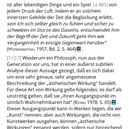
ist aller lebendigen Dinge und ein Spiel
|
a
483|
von
jedem Druck der Luft: indem er an solchem
innersten Gebilde der Zeit die Beglückung erlebt,
sein Ich sich selber gleich zu fühlen und sicher zu
schweben im Sturze des Daseins, entschwindet ihm
der Begriff der Zeit und Zukunft geht ihm wie
Vergangenheit in einzige Gegenwart herüber
“
(
Hofmannsthal
1957, Bd. 2,
S. 464
)
.
[112:7]
Wiederum ein Philosoph, nun aus der
Generation vor uns, hat in einer äußerst subtilen
Analyse dieser Aussage gezeigt, daß es sich dabei
um eine sehr genaue, sehr angemessene
Beschreibung der
„
ästhetischen Wirkung
“
handelt.
Für diese Art von Wirkung gelte folgendes: es darf als
unstrittig gelten, daß sie
„
ihren Ausgangspunkt im
sinnlich Wahrnehmbaren hat
“
(
König
1978,
S. 65
)
.
Dieser Ausgangspunkt kann in Werken liegen, die wir
„
Kunst
“
nennen; aber auch Wirkungen, die nicht von
Kunstwerken ausgehen, können
„
ästhetische
Wirkungen
“
genannt werden, sofern nur hinreichend