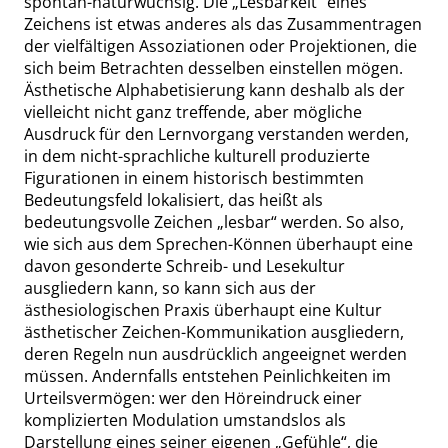
spontan-naturwüchsig. Die
„
Lesbarkeit
“
eines
Zeichens ist etwas anderes als das Zusammentragen
der vielfältigen Assoziationen oder Projektionen, die
sich beim Betrachten desselben einstellen mögen.
Ästhetische Alphabetisierung kann deshalb als der
vielleicht nicht ganz treffende, aber mögliche
Ausdruck für den Lernvorgang verstanden werden,
in dem nicht-sprachliche kulturell produzierte
Figurationen in einem historisch bestimmten
Bedeutungsfeld lokalisiert, das heißt als
bedeutungsvolle Zeichen
„
lesbar
“
werden. So also,
wie sich aus dem Sprechen-Können überhaupt eine
davon gesonderte Schreib- und Lesekultur
ausgliedern kann, so kann sich aus der
ästhesiologischen Praxis überhaupt eine Kultur
ästhetischer Zeichen-Kommunikation ausgliedern,
deren Regeln nun ausdrücklich angeeignet werden
müssen. Andernfalls entstehen Peinlichkeiten im
Urteilsvermögen: wer den Höreindruck einer
komplizierten Modulation umstandslos als
Darstellung eines seiner eigenen
„
Gefühle
“
, die