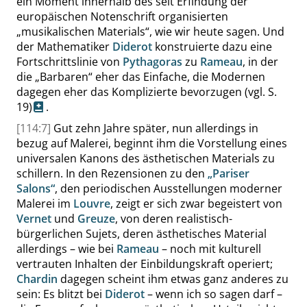
ein Moment innerhalb des seit Erfindung der
europäischen Notenschrift organisierten
„
musikalischen Materials
“
, wie wir heute sagen. Und
der Mathematiker
Diderot
konstruierte dazu eine
Fortschrittslinie von
Pythagoras
zu
Rameau
, in der
die
„
Barbaren
“
eher das Einfache, die Modernen
dagegen eher das Komplizierte bevorzugen
(vgl.
S.
19)
.
[114:7]
Gut zehn Jahre später, nun allerdings in
bezug auf Malerei, beginnt ihm die Vorstellung eines
universalen Kanons des ästhetischen Materials zu
schillern. In den Rezensionen zu den
„
Pariser
Salons
“
, den periodischen Ausstellungen moderner
Malerei im
Louvre
, zeigt er sich zwar begeistert von
Vernet
und
Greuze
, von deren realistisch-
bürgerlichen Sujets, deren ästhetisches Material
allerdings – wie bei
Rameau
– noch mit kulturell
vertrauten Inhalten der Einbildungskraft operiert;
Chardin
dagegen scheint ihm etwas ganz anderes zu
sein: Es blitzt bei
Diderot
– wenn ich so sagen darf –