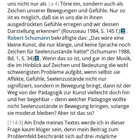
uns nicht nur als
|
a
4|
Töne ein, sondern auch als
Zeichen unserer Bewegungen und Gefühle. Nur so
ist es möglich, daß sie in uns die in ihnen
ausgedrückten Gefühle erregen und wir dessen
Darstellung erkennen
“
(Rousseau 1984,
S. 145 f.
)
.
Robert Schumann
bekräftigte das:
„
Das wäre eine
kleine Kunst, die nur klänge, und keine Sprache noch
Zeichen für Seelenzustände hätte!
“
(Schumann 1988,
Bd. 1,
S. 34
)
. Wenn das so ist, und gar in der Musik,
die im Hinblick auf Zeichen und Bedeutung die wohl
schwierigsten Probleme aufgibt, wenn selbst
sie
Affekte, Gefühle, Seelenzustände nicht nur
signifiziert, sondern in Bewegung bringt, dann ist der
Weg von der Pädagogik zur Kunst vielleicht doch hin
und her begehbar – denn welcher Pädagoge wollte
nicht Seelenzustände in Bewegung bringen, solange
sie moderat bleiben? Aber ist das so?
[114:3]
Am Ende meines Textes werde ich in dieser
Frage kaum klüger sein, denn mein Beitrag zum
Problemfeld beschränkt sich auf drei
mögliche