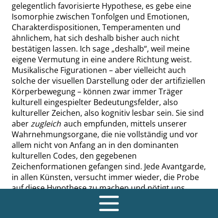
gelegentlich favorisierte Hypothese, es gebe eine
Isomorphie zwischen Tonfolgen und Emotionen,
Charakterdispositionen, Temperamenten und
ähnlichem, hat sich deshalb bisher auch nicht
bestätigen lassen. Ich sage
„
deshalb
“
, weil meine
eigene Vermutung in eine andere Richtung weist.
Musikalische Figurationen – aber vielleicht auch
solche der visuellen Darstellung oder der artifiziellen
Körperbewegung – können zwar immer Träger
kulturell eingespielter Bedeutungsfelder, also
kultureller Zeichen, also kognitiv lesbar sein. Sie sind
aber
zugleich
auch empfunden, mittels unserer
Wahrnehmungsorgane, die nie vollständig und vor
allem nicht von Anfang an in den dominanten
kulturellen Codes, den gegebenen
Zeichenformationen gefangen sind. Jede Avantgarde,
in allen Künsten, versucht immer wieder, die Probe
auf diese Hypothese zu machen und nötigt uns
damit einen Blick nach zwei Seiten hin ab: zur Seite
des konventionellen Zeichenrepertoires, der kognitiv