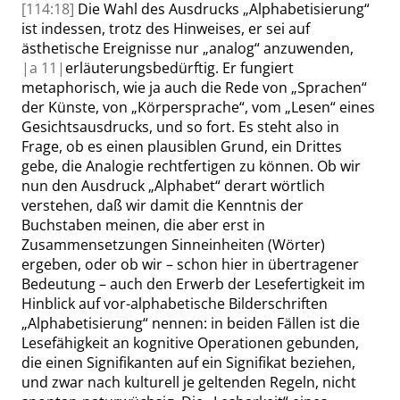
[114:18]
Die Wahl des Ausdrucks
„
Alphabetisierung
“
ist indessen, trotz des Hinweises, er sei auf
ästhetische Ereignisse nur
„
analog
“
anzuwenden,
|
a
11|
erläuterungsbedürftig. Er fungiert
metaphorisch, wie ja auch die Rede von
„
Sprachen
“
der Künste, von
„
Körpersprache
“
, vom
„
Lesen
“
eines
Gesichtsausdrucks, und so fort. Es steht also in
Frage, ob es einen plausiblen Grund, ein Drittes
gebe, die Analogie rechtfertigen zu können. Ob wir
nun den Ausdruck
„
Alphabet
“
derart wörtlich
verstehen, daß wir damit die Kenntnis der
Buchstaben meinen, die aber erst in
Zusammensetzungen Sinneinheiten (Wörter)
ergeben, oder ob wir – schon hier in übertragener
Bedeutung – auch den Erwerb der Lesefertigkeit im
Hinblick auf vor-alphabetische Bilderschriften
„
Alphabetisierung
“
nennen: in beiden Fällen ist die
Lesefähigkeit an kognitive Operationen gebunden,
die einen Signifikanten auf ein Signifikat beziehen,
und zwar nach kulturell je geltenden Regeln, nicht