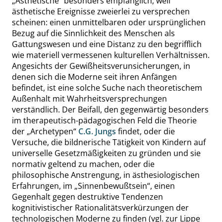
„
Ästhetische
“
besonders empfänglich, weil
ästhetische Ereignisse zweierlei zu versprechen
scheinen: einen unmittelbaren oder ursprünglichen
Bezug auf die Sinnlichkeit des Menschen als
Gattungswesen und eine Distanz zu den begrifflich
wie materiell vermessenen kulturellen Verhältnissen.
Angesichts der Gewißheitsverunsicherungen, in
denen sich die Moderne seit ihren Anfängen
befindet, ist eine solche Suche nach theoretischem
Außenhalt mit Wahrheitsversprechungen
verständlich. Der Beifall, den gegenwärtig besonders
im therapeutisch-pädagogischen Feld die Theorie
der
„
Archetypen
“
C.G. Jungs
findet, oder die
Versuche, die bildnerische Tätigkeit von Kindern auf
universelle Gesetzmäßigkeiten zu gründen und sie
normativ geltend zu machen, oder die
philosophische Anstrengung, in ästhesiologischen
Erfahrungen, im
„
Sinnenbewußtsein
“
, einen
Gegenhalt gegen destruktive Tendenzen
kognitivistischer Rationalitätsverkürzungen der
technologischen Moderne zu finden
(vgl. zur Lippe