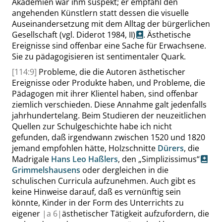
Akademien war ihm suspekt; er empfahl den
angehenden Künstlern statt dessen die visuelle
Auseinandersetzung mit dem Alltag der bürgerlichen
Gesellschaft
(vgl. Diderot 1984, II)
. Ästhetische
Ereignisse sind offenbar eine Sache für Erwachsene.
Sie zu pädagogisieren ist sentimentaler Quark.
[114:9]
Probleme, die die Autoren ästhetischer
Ereignisse oder Produkte haben, und Probleme, die
Pädagogen mit ihrer Klientel haben, sind offenbar
ziemlich verschieden. Diese Annahme galt jedenfalls
jahrhundertelang. Beim Studieren der neuzeitlichen
Quellen zur Schulgeschichte habe ich nicht
gefunden, daß irgendwann zwischen 1520 und 1820
jemand empfohlen hätte, Holzschnitte
Dürers
, die
Madrigale
Hans Leo Haßlers
, den
„
Simplizissimus
“
Grimmelshausens
oder dergleichen in die
schulischen Curricula aufzunehmen. Auch gibt es
keine Hinweise darauf, daß es vernünftig sein
könnte, Kinder in der Form des Unterrichts zu
eigener
|
a
6|
ästhetischer Tätigkeit aufzufordern, die