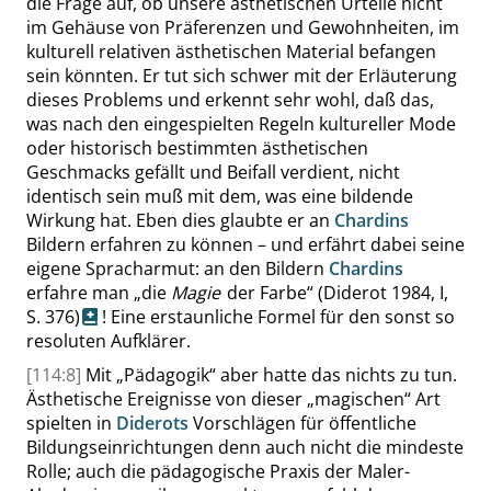
die Frage auf, ob unsere ästhetischen Urteile nicht
im Gehäuse von Präferenzen und Gewohnheiten, im
kulturell relativen ästhetischen Material befangen
sein könnten. Er tut sich schwer mit der Erläuterung
dieses Problems und erkennt sehr wohl, daß das,
was nach den eingespielten Regeln kultureller Mode
oder historisch bestimmten ästhetischen
Geschmacks gefällt und Beifall verdient, nicht
identisch sein muß mit dem, was eine bildende
Wirkung hat. Eben dies glaubte er an
Chardins
Bildern erfahren zu können – und erfährt dabei seine
eigene Spracharmut: an den Bildern
Chardins
erfahre man
„
die
Magie
der Farbe
“
(Diderot 1984, I,
S. 376
)
! Eine erstaunliche Formel für den sonst so
resoluten Aufklärer.
[114:8]
Mit
„
Pädagogik
“
aber hatte das nichts zu tun.
Ästhetische Ereignisse von dieser
„
magischen
“
Art
spielten in
Diderots
Vorschlägen für öffentliche
Bildungseinrichtungen denn auch nicht die mindeste
Rolle; auch die pädagogische Praxis der Maler-