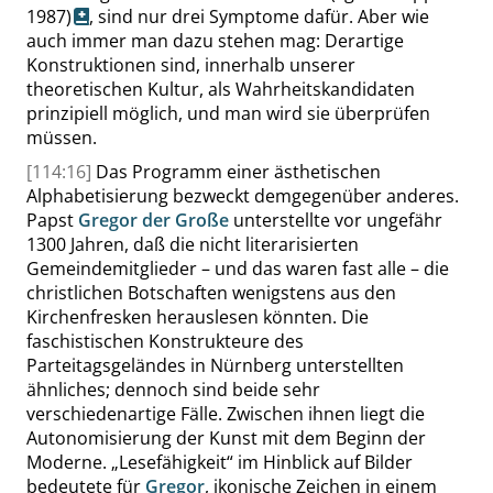
1987)
, sind nur drei Symptome dafür. Aber wie
auch immer man dazu stehen mag: Derartige
Konstruktionen sind, innerhalb unserer
theoretischen Kultur, als Wahrheitskandidaten
prinzipiell möglich, und man wird sie überprüfen
müssen.
[114:16]
Das Programm einer ästhetischen
Alphabetisierung bezweckt demgegenüber anderes.
Papst
Gregor der Große
unterstellte vor ungefähr
1300 Jahren, daß die nicht literarisierten
Gemeindemitglieder – und das waren fast alle – die
christlichen Botschaften wenigstens aus den
Kirchenfresken herauslesen könnten. Die
faschistischen Konstrukteure des
Parteitagsgeländes in Nürnberg unterstellten
ähnliches; dennoch sind beide sehr
verschiedenartige Fälle. Zwischen ihnen liegt die
Autonomisierung der Kunst mit dem Beginn der
Moderne.
„
Lesefähigkeit
“
im Hinblick auf Bilder
bedeutete für
Gregor
, ikonische Zeichen in einem