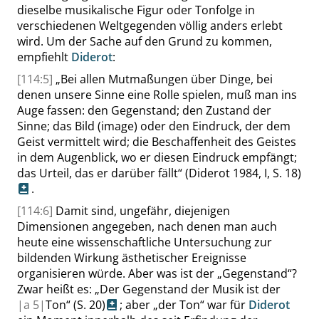
dieselbe musikalische Figur oder Tonfolge in
verschiedenen Weltgegenden völlig anders erlebt
wird. Um der Sache auf den Grund zu kommen,
empfiehlt
Diderot
:
[114:5]
„
Bei allen Mutmaßungen über Dinge, bei
denen unsere Sinne eine Rolle spielen, muß man ins
Auge fassen: den Gegenstand; den Zustand der
Sinne; das Bild (
image
) oder den Eindruck, der dem
Geist vermittelt wird; die Beschaffenheit des Geistes
in dem Augenblick, wo er diesen Eindruck empfängt;
das Urteil, das er darüber fällt
“
(Diderot 1984, I,
S. 18
)
.
[114:6]
Damit sind, ungefähr, diejenigen
Dimensionen angegeben, nach denen man auch
heute eine wissenschaftliche Untersuchung zur
bildenden Wirkung ästhetischer Ereignisse
organisieren würde. Aber was ist der
„
Gegenstand
“
?
Zwar heißt es:
„
Der Gegenstand der Musik ist der
|
a
5|
Ton
“
(
S. 20
)
; aber
„
der Ton
“
war für
Diderot