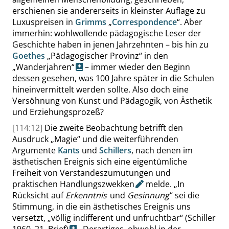
erschienen sie andererseits in kleinster Auflage zu
Luxuspreisen in
Grimms
„
Correspondence
“
. Aber
immerhin: wohlwollende pädagogische Leser der
Geschichte haben in jenen Jahrzehnten – bis hin zu
Goethes
„
Pädagogischer Provinz
“
in den
„
Wanderjahren
“
– immer wieder den Beginn
dessen gesehen, was 100 Jahre später in die Schulen
hineinvermittelt werden sollte. Also doch eine
Versöhnung von Kunst und Pädagogik, von Ästhetik
und Erziehungsprozeß?
[114:12]
Die zweite Beobachtung betrifft den
Ausdruck
„
Magie
“
und die weiterführenden
Argumente
Kants
und
Schillers
, nach denen im
ästhetischen Ereignis sich eine eigentümliche
Freiheit von Verstandeszumutungen und
praktischen
Handlungszwekken
melde.
„
In
Rücksicht auf
Erkenntnis
und
Gesinnung
“
sei die
Stimmung, in die ein ästhetisches Ereignis uns
versetzt,
„
völlig indifferent und unfruchtbar
“
(Schiller