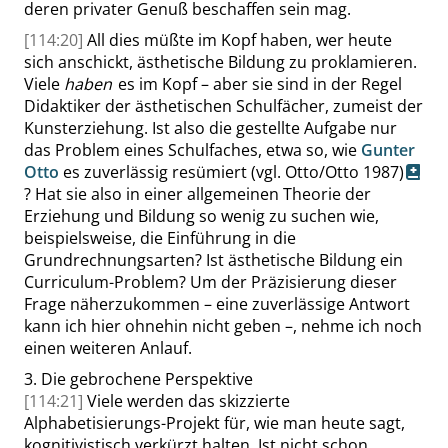
deren privater Genuß beschaffen sein mag.
[114:20]
All dies müßte im Kopf haben, wer heute
sich anschickt, ästhetische Bildung zu proklamieren.
Viele
haben
es im Kopf – aber sie sind in der Regel
Didaktiker der ästhetischen Schulfächer, zumeist der
Kunsterziehung. Ist also die gestellte Aufgabe nur
das Problem eines Schulfaches, etwa so, wie
Gunter
Otto
es zuverlässig resümiert
(vgl. Otto/Otto 1987)
? Hat sie also in einer allgemeinen Theorie der
Erziehung und Bildung so wenig zu suchen wie,
beispielsweise, die Einführung in die
Grundrechnungsarten? Ist ästhetische Bildung ein
Curriculum-Problem? Um der Präzisierung dieser
Frage näherzukommen – eine zuverlässige Antwort
kann ich hier ohnehin nicht geben –, nehme ich noch
einen weiteren Anlauf.
3.
Die gebrochene Perspektive
[114:21]
Viele werden das skizzierte
Alphabetisierungs-Projekt für, wie man heute sagt,
kognitivistisch verkürzt halten. Ist nicht schon