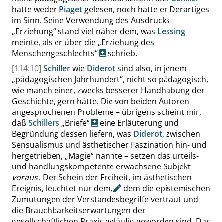
hatte weder
Piaget
gelesen, noch hatte er Derartiges
im Sinn. Seine Verwendung des Ausdrucks
„
Erziehung
“
stand viel näher dem, was
Lessing
meinte, als er über die
„
Erziehung des
Menschengeschlechts
“
schrieb.
[114:10]
Schiller
wie
Diderot
sind also, in jenem
„
pädagogischen Jahrhundert
“
, nicht so pädagogisch,
wie manch einer, zwecks besserer Handhabung der
Geschichte, gern hätte. Die von beiden Autoren
angesprochenen Probleme – übrigens scheint mir,
daß
Schillers
„
Briefe
“
eine Erläuterung und
Begründung dessen liefern, was
Diderot
, zwischen
Sensualismus und ästhetischer Faszination hin- und
hergetrieben,
„
Magie
“
nannte – setzen das urteils-
und handlungskompetente erwachsene Subjekt
voraus
. Der Schein der Freiheit, im ästhetischen
Ereignis, leuchtet nur dem
,
dem die epistemischen
Zumutungen der Verstandesbegriffe vertraut und
die Brauchbarkeitserwartungen der
gesellschaftlichen Praxis geläufig geworden sind. Das