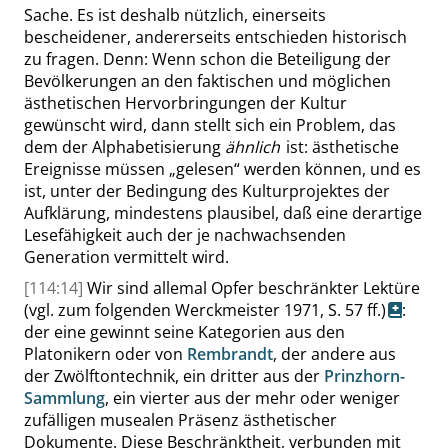
Sache. Es ist deshalb nützlich, einerseits
bescheidener, andererseits entschieden historisch
zu fragen. Denn: Wenn schon die Beteiligung der
Bevölkerungen an den faktischen und möglichen
ästhetischen Hervorbringungen der Kultur
gewünscht wird, dann stellt sich ein Problem, das
dem der Alphabetisierung
ähnlich
ist: ästhetische
Ereignisse müssen
„
gelesen
“
werden können, und es
ist, unter der Bedingung des Kulturprojektes der
Aufklärung, mindestens plausibel, daß eine derartige
Lesefähigkeit auch der je nachwachsenden
Generation vermittelt wird.
[114:14]
Wir sind allemal Opfer beschränkter Lektüre
(vgl. zum folgenden Werckmeister 1971,
S. 57 ff.
)
:
der eine gewinnt seine Kategorien aus den
Platonikern oder von
Rembrandt
, der andere aus
der Zwölftontechnik, ein dritter aus der
Prinzhorn-
Sammlung
, ein vierter aus der mehr oder weniger
zufälligen musealen Präsenz ästhetischer
Dokumente. Diese Beschränktheit, verbunden mit