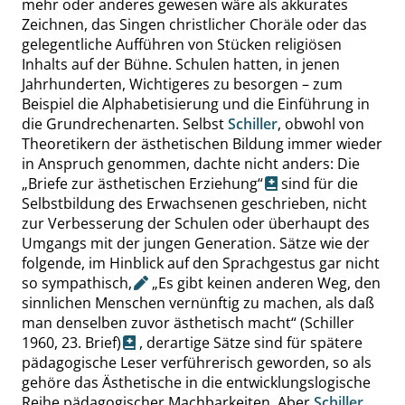
mehr oder anderes gewesen wäre als akkurates
Zeichnen, das Singen christlicher Choräle oder das
gelegentliche Aufführen von Stücken religiösen
Inhalts auf der Bühne. Schulen hatten, in jenen
Jahrhunderten, Wichtigeres zu besorgen – zum
Beispiel die Alphabetisierung und die Einführung in
die Grundrechenarten. Selbst
Schiller
, obwohl von
Theoretikern der ästhetischen Bildung immer wieder
in Anspruch genommen, dachte nicht anders: Die
„
Briefe zur ästhetischen Erziehung
“
sind für die
Selbstbildung des Erwachsenen geschrieben, nicht
zur Verbesserung der Schulen oder überhaupt des
Umgangs mit der jungen Generation. Sätze wie der
folgende, im Hinblick auf den Sprachgestus gar nicht
so sympathisch
,
„
Es gibt keinen anderen Weg, den
sinnlichen Menschen vernünftig zu machen, als daß
man denselben zuvor ästhetisch macht
“
(Schiller
1960, 23. Brief)
, derartige Sätze sind für spätere
pädagogische Leser verführerisch geworden, so als
gehöre das Ästhetische in die entwicklungslogische
Reihe pädagogischer Machbarkeiten. Aber
Schiller