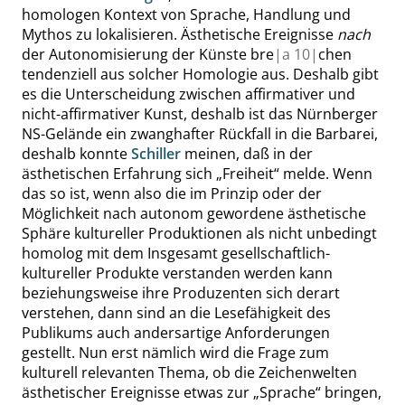
homologen Kontext von Sprache, Handlung und
Mythos zu lokalisieren. Ästhetische Ereignisse
nach
der Autonomisierung der Künste bre
|
a
10|
chen
tendenziell aus solcher Homologie aus. Deshalb gibt
es die Unterscheidung zwischen affirmativer und
nicht-affirmativer Kunst, deshalb ist das Nürnberger
NS-Gelände ein zwanghafter Rückfall in die Barbarei,
deshalb konnte
Schiller
meinen, daß in der
ästhetischen Erfahrung sich
„
Freiheit
“
melde. Wenn
das so ist, wenn also die im Prinzip oder der
Möglichkeit nach autonom gewordene ästhetische
Sphäre kultureller Produktionen als nicht unbedingt
homolog mit dem Insgesamt gesellschaftlich-
kultureller Produkte verstanden werden kann
beziehungsweise ihre Produzenten sich derart
verstehen, dann sind an die Lesefähigkeit des
Publikums auch andersartige Anforderungen
gestellt. Nun erst nämlich wird die Frage zum
kulturell relevanten Thema, ob die Zeichenwelten
ästhetischer Ereignisse etwas zur
„
Sprache
“
bringen,