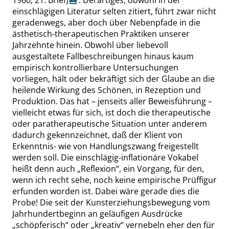
1960, 21. Brief)
. Derartiges, obwohl in der
einschlägigen Literatur selten zitiert, führt zwar nicht
geradenwegs, aber doch über Nebenpfade in die
ästhetisch-therapeutischen Praktiken unserer
Jahrzehnte hinein. Obwohl über liebevoll
ausgestaltete Fallbeschreibungen hinaus kaum
empirisch kontrollierbare Untersuchungen
vorliegen, hält oder bekräftigt sich der Glaube an die
heilende Wirkung des Schönen, in Rezeption und
Produktion. Das hat – jenseits aller Beweisführung –
vielleicht etwas für sich, ist doch die therapeutische
oder paratherapeutische Situation unter anderem
dadurch gekennzeichnet, daß der Klient von
Erkenntnis- wie von Handlungszwang freigestellt
werden soll. Die einschlägig-inflationäre Vokabel
heißt denn auch
„
Reflexion
“
, ein Vorgang, für den,
wenn ich recht sehe, noch keine empirische Prüffigur
erfunden worden ist. Dabei wäre gerade dies die
Probe! Die seit der Kunsterziehungsbewegung vom
Jahrhundertbeginn an geläufigen Ausdrücke
„
schöpferisch
“
oder
„
kreativ
“
vernebeln eher den für