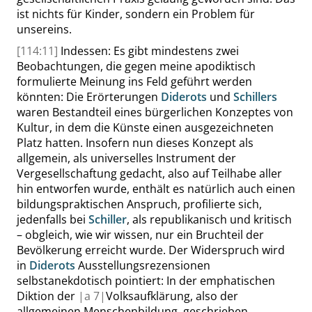
ist nichts für Kinder, sondern ein Problem für
unsereins.
[114:11]
Indessen: Es gibt mindestens zwei
Beobachtungen, die gegen meine apodiktisch
formulierte Meinung ins Feld geführt werden
könnten: Die Erörterungen
Diderots
und
Schillers
waren Bestandteil eines bürgerlichen Konzeptes von
Kultur, in dem die Künste einen ausgezeichneten
Platz hatten. Insofern nun dieses Konzept als
allgemein, als universelles Instrument der
Vergesellschaftung gedacht, also auf Teilhabe aller
hin entworfen wurde, enthält es natürlich auch einen
bildungspraktischen Anspruch, profilierte sich,
jedenfalls bei
Schiller
, als republikanisch und kritisch
– obgleich, wie wir wissen, nur ein Bruchteil der
Bevölkerung erreicht wurde. Der Widerspruch wird
in
Diderots
Ausstellungsrezensionen
selbstanekdotisch pointiert: In der emphatischen
Diktion der
|
a
7|
Volksaufklärung, also der
allgemeinen Menschenbildung, geschrieben,