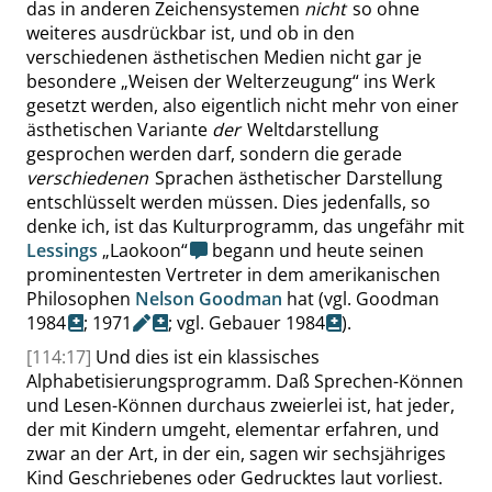
das in anderen Zeichensystemen
nicht
so ohne
weiteres ausdrückbar ist, und ob in den
verschiedenen ästhetischen Medien nicht gar je
besondere
„
Weisen der Welterzeugung
“
ins Werk
gesetzt werden, also eigentlich nicht mehr von einer
ästhetischen Variante
der
Weltdarstellung
gesprochen werden darf, sondern die gerade
verschiedenen
Sprachen ästhetischer Darstellung
entschlüsselt werden müssen. Dies jedenfalls, so
denke ich, ist das Kulturprogramm, das ungefähr mit
Lessings
„
Laokoon
“
begann und heute seinen
prominentesten Vertreter in dem amerikanischen
Philosophen
Nelson Goodman
hat (vgl.
Goodman
1984
;
1971
;
vgl. Gebauer 1984
).
[114:17]
Und dies ist ein klassisches
Alphabetisierungsprogramm. Daß Sprechen-Können
und Lesen-Können durchaus zweierlei ist, hat jeder,
der mit Kindern umgeht, elementar erfahren, und
zwar an der Art, in der ein, sagen wir sechsjähriges
Kind Geschriebenes oder Gedrucktes laut vorliest.