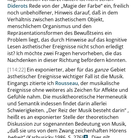
Diderots
Rede von der
„
Magie der Farbe
“
ein, freilich
noch unbeholfener, Hinweis darauf, daß in dem
Verhältnis zwischen ästhetischem Objekt,
menschlichem Organismus und den
Repräsentationsformen des Bewußtseins ein
Problem liegt, das durch Hinweise auf das kognitive
Lesen ästhetischer Ereignisse nicht schon erledigt
ist? Ich möchte zwei Fragen hervorheben, die das
Nachdenken in dieser Richtung befördern könnten.
[114:22]
Ein exponierter, aber für das
ganze
Gebiet
ästhetischer Ereignisse wichtiger Fall ist die Musik.
Eingangs zitierte ich
Rousseau
, der musikalische
Ereignisse ohne weiteres als Zeichen für Affekte und
Gefühle nahm. Die musiktheoretische Hermeneutik
und Semantik indessen findet darin allerlei
Schwierigkeiten.
„
Der Reiz der Musik besteht darin
“
,
heißt es an exponierter Stelle der theoretischen
Diskussion zur sogenannten Bedeutung von Musik,
„
daß sie uns von dem Zwang zeichenhaften Hörens
befreit
“
(Karbusicky 1986,
S. 276
)
. Dies gilt