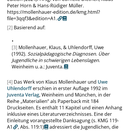
Peter Horn & Hans-Rüdiger Müller.
https://mollenhauer-edition.de/kmg.html?
file=3qqf3&edition=A1.
[2]
Basierend auf:
•
[3]
Mollenhauer, Klaus, & Uhlendorff, Uwe
(1992).
Sozialpädagogische Diagnosen. Über
Jugendliche in schwierigen Lebenslagen
.
Weinheim u. a.: Juventa.
[4]
Das Werk von Klaus Mollenhauer und
Uwe
Uhlendorff
erschien in erster Auflage 1992 im
Juventa Verlag
, Weinheim und München, in der
Reihe
„
Materialien
“
als Paperback mit 184
Druckseiten. Es enthält 11 Kapitel und einen Anhang
inklusive eines Literaturverzeichnisses. Eine der
Einleitung vorangestellte Danksagung
(s. KMG 119-
A1
,
Abs. 119:1
)
adressiert die Jugendlichen, die