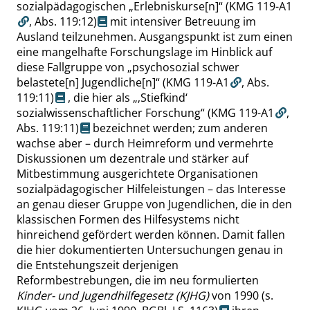
sozialpädagogischen
„
Erlebniskurse[n]
“
(KMG 119-A1
,
Abs. 119:12
)
mit intensiver Betreuung im
Ausland teilzunehmen. Ausgangspunkt ist zum einen
eine mangelhafte Forschungslage im Hinblick auf
diese Fallgruppe von
„
psychosozial schwer
belastete[n] Jugendliche[n]
“
(KMG 119-A1
,
Abs.
119:11
)
, die hier als
„
‚
Stiefkind
‘
sozialwissenschaftlicher Forschung
“
(KMG 119-A1
,
Abs. 119:11
)
bezeichnet werden; zum anderen
wachse aber – durch Heimreform und vermehrte
Diskussionen um dezentrale und stärker auf
Mitbestimmung ausgerichtete Organisationen
sozialpädagogischer Hilfeleistungen – das Interesse
an genau dieser Gruppe von Jugendlichen, die in den
klassischen Formen des Hilfesystems nicht
hinreichend gefördert werden können. Damit fallen
die hier dokumentierten Untersuchungen genau in
die Entstehungszeit derjenigen
Reformbestrebungen, die im neu formulierten
Kinder- und Jugendhilfegesetz
(KJHG)
von 1990
(s.