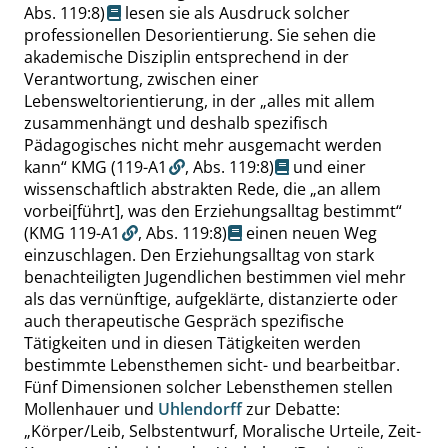
Abs. 119:8
)
lesen sie als Ausdruck solcher
professionellen Desorientierung. Sie sehen die
akademische Disziplin entsprechend in der
Verantwortung, zwischen einer
Lebensweltorientierung, in der
„
alles mit allem
zusammenhängt und deshalb spezifisch
Pädagogisches nicht mehr ausgemacht werden
kann
“
KMG (119-A1
,
Abs. 119:8
)
und einer
wissenschaftlich abstrakten Rede, die
„
an allem
vorbei[führt], was den Erziehungsalltag bestimmt
“
(KMG 119-A1
,
Abs. 119:8
)
einen neuen Weg
einzuschlagen. Den Erziehungsalltag von stark
benachteiligten Jugendlichen bestimmen viel mehr
als das vernünftige, aufgeklärte, distanzierte oder
auch therapeutische Gespräch spezifische
Tätigkeiten und in diesen Tätigkeiten werden
bestimmte Lebensthemen sicht- und bearbeitbar.
Fünf Dimensionen solcher Lebensthemen stellen
Mollenhauer und
Uhlendorff
zur Debatte:
„
Körper/Leib, Selbstentwurf, Moralische Urteile, Zeit-