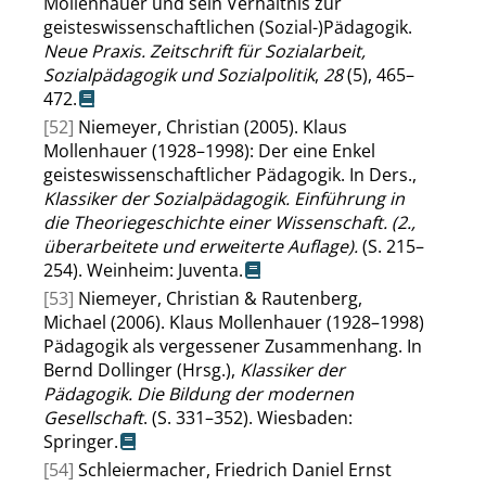
Mollenhauer und sein Verhältnis zur
geisteswissenschaftlichen (Sozial-)Pädagogik.
Neue Praxis. Zeitschrift für Sozialarbeit,
Sozialpädagogik und Sozialpolitik
,
28
(5), 465–
472.
[52]
Niemeyer, Christian (2005). Klaus
Mollenhauer (1928–1998): Der eine Enkel
geisteswissenschaftlicher Pädagogik. In Ders.,
Klassiker der Sozialpädagogik. Einführung in
die Theoriegeschichte einer Wissenschaft. (2.,
überarbeitete und erweiterte Auflage).
(S. 215–
254). Weinheim: Juventa.
[53]
Niemeyer, Christian & Rautenberg,
Michael (2006). Klaus Mollenhauer (1928–1998)
Pädagogik als vergessener Zusammenhang. In
Bernd Dollinger (Hrsg.),
Klassiker der
Pädagogik. Die Bildung der modernen
Gesellschaft
. (S. 331–352). Wiesbaden:
Springer.
[54]
Schleiermacher, Friedrich Daniel Ernst