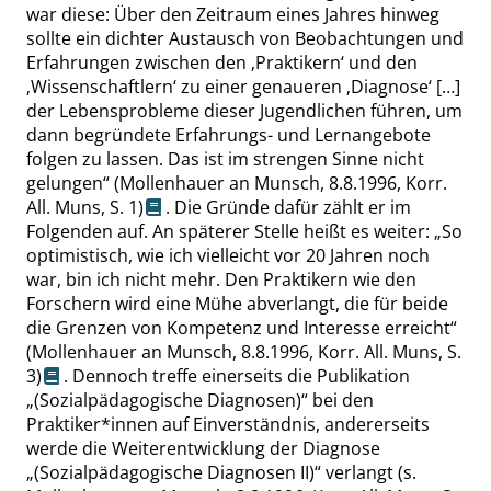
war diese: Über den Zeitraum eines Jahres hinweg
sollte ein dichter Austausch von Beobachtungen und
Erfahrungen zwischen den
‚
Praktikern
‘
und den
‚
Wissenschaftlern
‘
zu einer genaueren
‚
Diagnose
‘
[…]
der Lebensprobleme dieser Jugendlichen führen, um
dann begründete Erfahrungs- und Lernangebote
folgen zu lassen. Das ist im strengen Sinne nicht
gelungen
“
(Mollenhauer an Munsch, 8.8.1996, Korr.
All. Muns,
S. 1
)
. Die Gründe dafür zählt er im
Folgenden auf. An späterer Stelle heißt es weiter:
„
So
optimistisch, wie ich vielleicht vor 20 Jahren noch
war, bin ich nicht mehr. Den Praktikern wie den
Forschern wird eine Mühe abverlangt, die für beide
die Grenzen von Kompetenz und Interesse erreicht
“
(Mollenhauer an Munsch, 8.8.1996, Korr. All. Muns,
S.
3
)
. Dennoch treffe einerseits die Publikation
„
(Sozialpädagogische Diagnosen)
“
bei den
Praktiker*innen auf Einverständnis, andererseits
werde die Weiterentwicklung der Diagnose
„
(Sozialpädagogische Diagnosen II)
“
verlangt
(s.