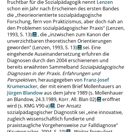
fruchtbar für die Sozialpädagogik nennt
Lenzen
schon ein Jahr nach Erscheinen des ersten Bandes
die
„
theorieorientierte sozialpädagogische
Forschung, fern von Praktizismus, aber doch nah an
den Problemen sozialpädagogischer Praxis
“
(Lenzen,
1993,
S. 13
)
, die
„
inzwischen zum Kanon der
unverzichtbaren theoretischen Orientierungen
geworden
“
(Lenzen, 1993,
S. 13
)
sei. Eine
eingehende Auseinandersetzung erfuhren die
Diagnosen durch den 2004 erschienenen und
bereits erwähnten Sammelband
Sozialpädagogische
Diagnosen in der Praxis. Erfahrungen und
Perspektiven
, herausgegeben von
Franz-Josef
Krumenacker
, der mit einem Brief Mollenhauers an
Jürgen Blandow
aus dem Jahre 1989
(s. Mollenhauer
an Blandow, 24.3.1989, Korr. All. Blan 02)
eröffnet
wird
(s. KMG V90-a)
. Der Ansatz
sozialpädagogischer Diagnostik sei
„
eine innovative,
zugleich wissenschaftlich fundierte und
praxistaugliche Vorgehensweise zur Falldiagnose
“
(Krumenacker, 2004,
S. 10
)
. Weiter formuliert