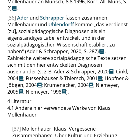
Mollenhauer an Munsch, 8.8.1996, Korr. All. Muns,
S.
2
)
.
[36]
Ader
und
Schrapper
fassen zusammen,
Mollenhauer und
Uhlendorff
komme
„
das Verdienst
[zu], sozialpädagogische Diagnosen als ein
eigenständiges Label entwickelt und in der
sozialpädagogischen Wissenschaft etabliert zu
haben
“
(Ader & Schrapper, 2020,
S. 287
)
.
Zahlreiche weitere sozialpädagogische Texte setzen
sich mit den hier entwickelten Diagnosen
auseinander (s. z. B.
Ader & Schrapper, 2020
;
Cinkl,
2004
;
Füssenhäuser & Thiersch, 2001
;
Höpfner &
Jöbgen, 2004
;
Krumenacker, 2004
;
Niemeyer,
2005
;
Niemeyer, 1998
).
4
Literatur
4.1
Andere hier verwendete Werke von Klaus
Mollenhauer
[37]
Mollenhauer, Klaus. Vergessene
Zusammenhänge. Über Kultur und Erziehung