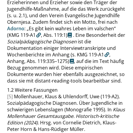
Erzieherinnen und Erzieher sowie den Träger der
Jugendhilfe-Maßnahme, auf die das Werk zurückgeht
(s. u. 2.1), und den Verein
Evangelische Jugendhilfe
Obernjesa
. Zudem findet sich ein Motto, frei nach
Adorno
:
„
Es gibt kein wahres Leben im valschen
“
(KMG 119-A1
,
Abs. 119:1
)
. Eine Besonderheit der
Sozialpädagogische Diagnosen
ist die
Dokumentation einiger Interviewtranskripte und
Wochenberichte im Anhang
(s. KMG 119-A1
,
Anhang,
Abs. 119:335–1275
)
, auf die im Text häufig
Bezug genommen wird. Diese empirischen
Dokumente wurden hier ebenfalls ausgezeichnet, so
dass sie mit distant-reading-tools bearbeitbar sind.
1.2
Weitere Fassungen
[5]
Mollenhauer, Klaus & Uhlendorff, Uwe (119-A2).
Sozialpädagogische Diagnosen. Über Jugendliche in
schwierigen Lebenslagen (Monografie 1995). In
Klaus
Mollenhauer Gesamtausgabe. Historisch-kritische
Edition (2024)
. Hrsg. von Cornelie Dietrich, Klaus-
Peter Horn & Hans-Rüdiger Müller.