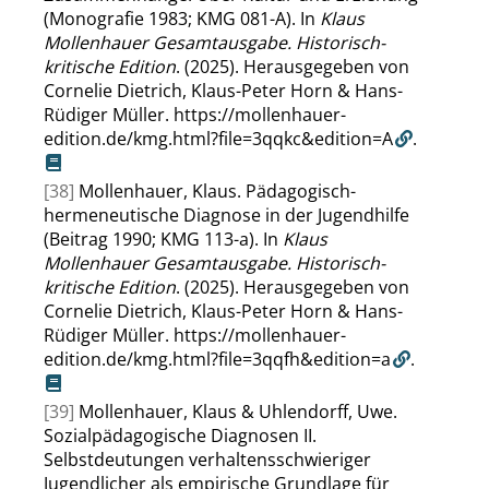
(Monografie 1983; KMG 081-A). In
Klaus
Mollenhauer Gesamtausgabe. Historisch-
kritische Edition
. (2025). Herausgegeben von
Cornelie Dietrich, Klaus-Peter Horn & Hans-
Rüdiger Müller.
https://mollenhauer-
edition.de/kmg.html?file=3qqkc&edition=A
.
[38]
Mollenhauer, Klaus. Pädagogisch-
hermeneutische Diagnose in der Jugendhilfe
(Beitrag 1990; KMG 113-a). In
Klaus
Mollenhauer Gesamtausgabe. Historisch-
kritische Edition
. (2025). Herausgegeben von
Cornelie Dietrich, Klaus-Peter Horn & Hans-
Rüdiger Müller.
https://mollenhauer-
edition.de/kmg.html?file=3qqfh&edition=a
.
[39]
Mollenhauer, Klaus & Uhlendorff, Uwe.
Sozialpädagogische Diagnosen II.
Selbstdeutungen verhaltensschwieriger
Jugendlicher als empirische Grundlage für