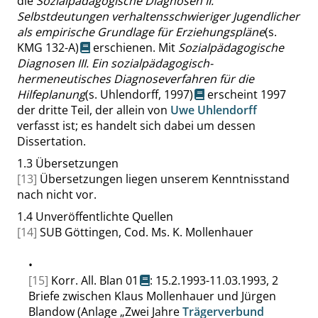
die
Sozialpädagogische Diagnosen II.
Selbstdeutungen verhaltensschwieriger Jugendlicher
als empirische Grundlage für Erziehungspläne
(s.
KMG 132-A
)
erschienen. Mit
Sozialpädagogische
Diagnosen III. Ein sozialpädagogisch-
hermeneutisches Diagnoseverfahren für die
Hilfeplanung
(s. Uhlendorff, 1997)
erscheint 1997
der dritte Teil, der allein von
Uwe Uhlendorff
verfasst ist; es handelt sich dabei um dessen
Dissertation.
1.3
Übersetzungen
[13]
Übersetzungen liegen unserem Kenntnisstand
nach nicht vor.
1.4
Unveröffentlichte Quellen
[14]
SUB Göttingen, Cod. Ms. K. Mollenhauer
•
[15]
Korr. All. Blan 01
: 15.2.1993-11.03.1993, 2
Briefe zwischen Klaus Mollenhauer und Jürgen
Blandow (Anlage
„
Zwei Jahre
Trägerverbund