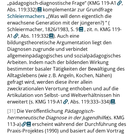
„
pädagogisch-diagnostische Frage
“
(KMG 119-A1
,
Abs. 119:332
)
komplementär zur Grundfrage
Schleiermachers
„
(Was will denn eigentlich die
erwachsene Generation mit der jüngeren?)
“
(
Schleiermacher, 1826/1983,
S. 9
,
zit. n. KMG 119-
A1
,
Abs. 119:332
). Auch eine
bildungstheoretische Argumentation liegt den
Diagnosen zugrunde und verbindet
allgemeinpädagogisches und sozialpädagogisches
Arbeiten. Indem nach der bildenden Wirkung
bestimmter basaler Tätigkeiten der Bewältigung des
Alltagslebens (wie z. B. Angeln, Kochen, Nähen)
gefragt wird, werden diese ihrer allein
zweckrationalen Verortung enthoben und auf die
Artikulation von Selbst- und Weltverhältnissen hin
erweitert
(s. KMG 119-A1
,
Abs. 119:333–334
)
.
[31]
Die Veröffentlichung
Pädagogisch-
hermeneutische Diagnose in der Jugendhilfe
(s. KMG
113-a)
erscheint während der Durchführung des
Praxis-Projektes (1990) und basiert auf dem Vortrag