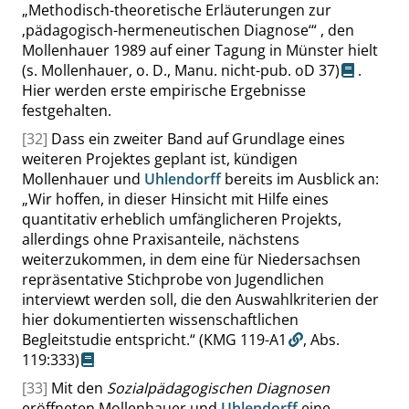
„
Methodisch-theoretische Erläuterungen zur
‚
pädagogisch-hermeneutischen Diagnose
‘
“
, den
Mollenhauer 1989 auf einer Tagung in Münster hielt
(s. Mollenhauer, o. D., Manu. nicht-pub. oD 37)
.
Hier werden erste empirische Ergebnisse
festgehalten.
[32]
Dass ein zweiter Band auf Grundlage eines
weiteren Projektes geplant ist, kündigen
Mollenhauer und
Uhlendorff
bereits im Ausblick an:
„
Wir hoffen, in dieser Hinsicht mit Hilfe eines
quantitativ erheblich umfänglicheren Projekts,
allerdings ohne Praxisanteile, nächstens
weiterzukommen, in dem eine für Niedersachsen
repräsentative Stichprobe von Jugendlichen
interviewt werden soll, die den Auswahlkriterien der
hier dokumentierten wissenschaftlichen
Begleitstudie entspricht.
“
(KMG 119-A1
,
Abs.
119:333
)
[33]
Mit den
Sozialpädagogischen Diagnosen
eröffneten Mollenhauer und
Uhlendorff
eine