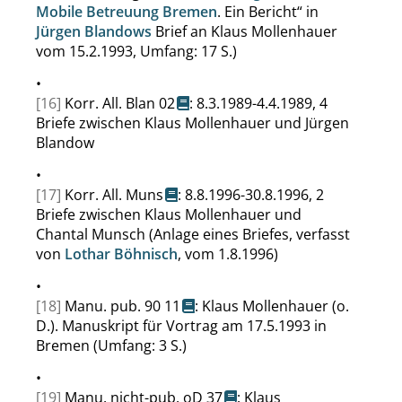
Mobile Betreuung Bremen
. Ein Bericht
“
in
Jürgen Blandows
Brief an Klaus Mollenhauer
vom 15.2.1993, Umfang: 17 S.)
•
[16]
Korr. All. Blan 02
: 8.3.1989-4.4.1989, 4
Briefe zwischen Klaus Mollenhauer und Jürgen
Blandow
•
[17]
Korr. All. Muns
: 8.8.1996-30.8.1996, 2
Briefe zwischen Klaus Mollenhauer und
Chantal Munsch (Anlage eines Briefes, verfasst
von
Lothar Böhnisch
, vom 1.8.1996)
•
[18]
Manu. pub. 90 11
: Klaus Mollenhauer (o.
D.). Manuskript für Vortrag am 17.5.1993 in
Bremen (Umfang: 3 S.)
•
[19]
Manu. nicht-pub. oD 37
: Klaus