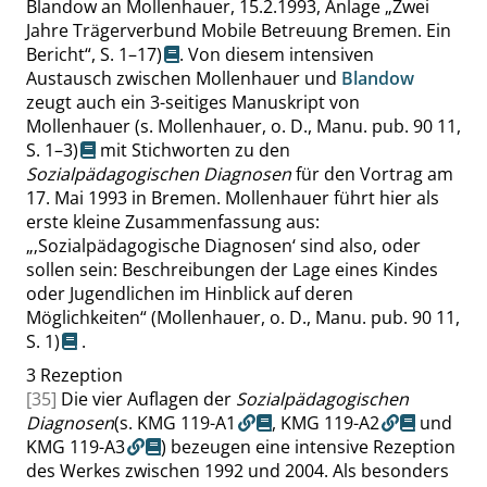
Blandow an Mollenhauer, 15.2.1993, Anlage
„
Zwei
Jahre Trägerverbund Mobile Betreuung Bremen. Ein
Bericht
“
,
S. 1–17
)
. Von diesem intensiven
Austausch zwischen Mollenhauer und
Blandow
zeugt auch ein 3-seitiges Manuskript von
Mollenhauer
(s. Mollenhauer, o. D., Manu. pub. 90 11,
S. 1–3
)
mit Stichworten zu den
Sozialpädagogischen Diagnosen
für den Vortrag am
17. Mai 1993 in Bremen. Mollenhauer führt hier als
erste kleine Zusammenfassung aus:
„
‚
Sozialpädagogische Diagnosen
‘
sind also, oder
sollen sein: Beschreibungen der Lage eines Kindes
oder Jugendlichen im Hinblick auf deren
Möglichkeiten
“
(Mollenhauer, o. D., Manu. pub. 90 11,
S. 1
)
.
3
Rezeption
[35]
Die vier Auflagen der
Sozialpädagogischen
Diagnosen
(s.
KMG 119-A1
,
KMG 119-A2
und
KMG 119-A3
) bezeugen eine intensive Rezeption
des Werkes zwischen 1992 und 2004. Als besonders