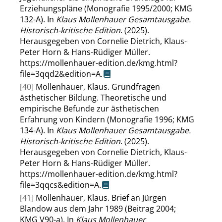
Erziehungspläne (Monografie 1995/2000; KMG
132-A). In
Klaus Mollenhauer Gesamtausgabe.
Historisch-kritische Edition
. (2025).
Herausgegeben von Cornelie Dietrich, Klaus-
Peter Horn & Hans-Rüdiger Müller.
https://mollenhauer-edition.de/kmg.html?
file=3qqd2&edition=A
.
[40]
Mollenhauer, Klaus. Grundfragen
ästhetischer Bildung. Theoretische und
empirische Befunde zur ästhetischen
Erfahrung von Kindern (Monografie 1996; KMG
134-A). In
Klaus Mollenhauer Gesamtausgabe.
Historisch-kritische Edition
. (2025).
Herausgegeben von Cornelie Dietrich, Klaus-
Peter Horn & Hans-Rüdiger Müller.
https://mollenhauer-edition.de/kmg.html?
file=3qqcs&edition=A
.
[41]
Mollenhauer, Klaus. Brief an Jürgen
Blandow aus dem Jahr 1989 (Beitrag 2004;
KMG V90-a). In
Klaus Mollenhauer