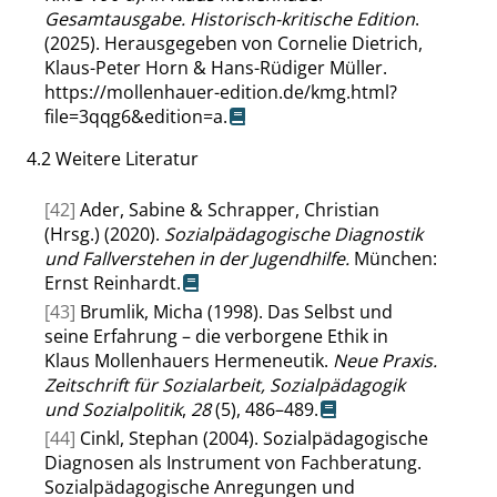
Gesamtausgabe. Historisch-kritische Edition
.
(2025). Herausgegeben von Cornelie Dietrich,
Klaus-Peter Horn & Hans-Rüdiger Müller.
https://mollenhauer-edition.de/kmg.html?
file=3qqg6&edition=a
.
4.2
Weitere Literatur
[42]
Ader, Sabine & Schrapper, Christian
(Hrsg.) (2020).
Sozialpädagogische Diagnostik
und Fallverstehen in der Jugendhilfe.
München:
Ernst Reinhardt.
[43]
Brumlik, Micha (1998). Das Selbst und
seine Erfahrung – die verborgene Ethik in
Klaus Mollenhauers Hermeneutik.
Neue Praxis.
Zeitschrift für Sozialarbeit, Sozialpädagogik
und Sozialpolitik
,
28
(5), 486–489.
[44]
Cinkl, Stephan (2004). Sozialpädagogische
Diagnosen als Instrument von Fachberatung.
Sozialpädagogische Anregungen und