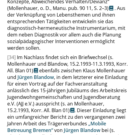
Konzepte, Abweichendes Verhalten/Devianz
“
(Mollenhauer, o. D., Manu. pub. 90 11,
S. 2–3
)
. Aus
der Verknüpfung von Lebensthemen und ihnen
entsprechenden Tätigkeiten entwickeln sie das
diagnostisch-hermeneutische Instrumentarium, mit
dem neben Diagnostik vor allem auch die Planung
sozialpädagogischer Interventionen ermöglicht
werden sollen.
[34]
Im Nachlass findet sich ein Briefwechsel
(s.
Mollenhauer und Blandow, 15.2.1993-11.3.1993, Korr.
All. Blan 01)
ebenfalls zwischen Klaus Mollenhauer
und
Jürgen Blandow
, in dem letzterer eine Einladung
für einen Vortrag auf der Fachveranstaltung
anlässlich des 15-jährigen Jubiläums des
Arbeitskreis
Jugendwohngemeinschaften und Jugendberatung
e.V. (AJJ e.V.)
ausspricht
(s. an Mollenhauer,
15.2.1993, Korr. All. Blan 01)
. Dieser Einladung liegt
ein umfangreicher Bericht zu den vergangenen zwei
Jahren Arbeit des Trägerverbundes
„
Mobile
Betreuung Bremen
“
von
Jürgen Blandow
bei
(s.