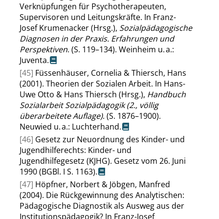
Verknüpfungen für Psychotherapeuten,
Supervisoren und Leitungskräfte. In Franz-
Josef Krumenacker (Hrsg.),
Sozialpädagogische
Diagnosen in der Praxis. Erfahrungen und
Perspektiven
. (S. 119–134). Weinheim u. a.:
Juventa.
[45]
Füssenhäuser, Cornelia & Thiersch, Hans
(2001). Theorien der Sozialen Arbeit. In Hans-
Uwe Otto & Hans Thiersch (Hrsg.),
Handbuch
Sozialarbeit Sozialpädagogik (2., völlig
überarbeitete Auflage)
. (S. 1876–1900).
Neuwied u. a.: Luchterhand.
[46]
Gesetz zur Neuordnung des Kinder- und
Jugendhilferechts: Kinder- und
Jugendhilfegesetz (KJHG). Gesetz vom 26. Juni
1990 (BGBl. I S. 1163).
[47]
Höpfner, Norbert & Jöbgen, Manfred
(2004). Die Rückgewinnung des Analytischen:
Pädagogische Diagnostik als Ausweg aus der
Institutionspädagogik? In Franz-Josef