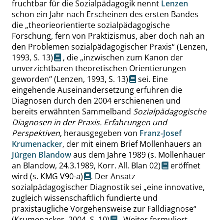
fruchtbar für die Sozialpädagogik nennt
Lenzen
schon ein Jahr nach Erscheinen des ersten Bandes
die
„
theorieorientierte sozialpädagogische
Forschung, fern von Praktizismus, aber doch nah an
den Problemen sozialpädagogischer Praxis
“
(Lenzen,
1993,
S. 13
)
, die
„
inzwischen zum Kanon der
unverzichtbaren theoretischen Orientierungen
geworden
“
(Lenzen, 1993,
S. 13
)
sei. Eine
eingehende Auseinandersetzung erfuhren die
Diagnosen durch den 2004 erschienenen und
bereits erwähnten Sammelband
Sozialpädagogische
Diagnosen in der Praxis. Erfahrungen und
Perspektiven
, herausgegeben von
Franz-Josef
Krumenacker
, der mit einem Brief Mollenhauers an
Jürgen Blandow
aus dem Jahre 1989
(s. Mollenhauer
an Blandow, 24.3.1989, Korr. All. Blan 02)
eröffnet
wird
(s. KMG V90-a)
. Der Ansatz
sozialpädagogischer Diagnostik sei
„
eine innovative,
zugleich wissenschaftlich fundierte und
praxistaugliche Vorgehensweise zur Falldiagnose
“
(Krumenacker, 2004,
S. 10
)
. Weiter formuliert