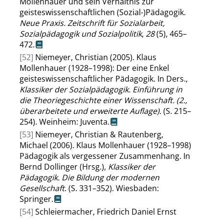
Mollenhauer und sein Verhältnis zur
geisteswissenschaftlichen (Sozial-)Pädagogik.
Neue Praxis. Zeitschrift für Sozialarbeit,
Sozialpädagogik und Sozialpolitik
,
28
(5), 465–
472.
[52]
Niemeyer, Christian (2005). Klaus
Mollenhauer (1928–1998): Der eine Enkel
geisteswissenschaftlicher Pädagogik. In Ders.,
Klassiker der Sozialpädagogik. Einführung in
die Theoriegeschichte einer Wissenschaft. (2.,
überarbeitete und erweiterte Auflage).
(S. 215–
254). Weinheim: Juventa.
[53]
Niemeyer, Christian & Rautenberg,
Michael (2006). Klaus Mollenhauer (1928–1998)
Pädagogik als vergessener Zusammenhang. In
Bernd Dollinger (Hrsg.),
Klassiker der
Pädagogik. Die Bildung der modernen
Gesellschaft
. (S. 331–352). Wiesbaden:
Springer.
[54]
Schleiermacher, Friedrich Daniel Ernst