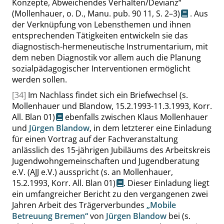
Konzepte, Abweichendes Verhalten/Devianz
“
(Mollenhauer, o. D., Manu. pub. 90 11,
S. 2–3
)
. Aus
der Verknüpfung von Lebensthemen und ihnen
entsprechenden Tätigkeiten entwickeln sie das
diagnostisch-hermeneutische Instrumentarium, mit
dem neben Diagnostik vor allem auch die Planung
sozialpädagogischer Interventionen ermöglicht
werden sollen.
[34]
Im Nachlass findet sich ein Briefwechsel
(s.
Mollenhauer und Blandow, 15.2.1993-11.3.1993, Korr.
All. Blan 01)
ebenfalls zwischen Klaus Mollenhauer
und
Jürgen Blandow
, in dem letzterer eine Einladung
für einen Vortrag auf der Fachveranstaltung
anlässlich des 15-jährigen Jubiläums des
Arbeitskreis
Jugendwohngemeinschaften und Jugendberatung
e.V. (AJJ e.V.)
ausspricht
(s. an Mollenhauer,
15.2.1993, Korr. All. Blan 01)
. Dieser Einladung liegt
ein umfangreicher Bericht zu den vergangenen zwei
Jahren Arbeit des Trägerverbundes
„
Mobile
Betreuung Bremen
“
von
Jürgen Blandow
bei
(s.