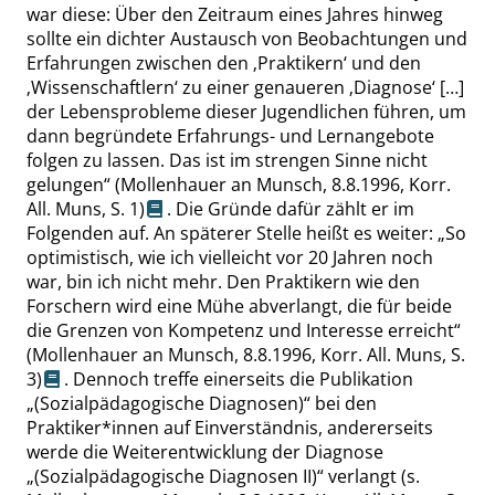
war diese: Über den Zeitraum eines Jahres hinweg
sollte ein dichter Austausch von Beobachtungen und
Erfahrungen zwischen den
‚
Praktikern
‘
und den
‚
Wissenschaftlern
‘
zu einer genaueren
‚
Diagnose
‘
[…]
der Lebensprobleme dieser Jugendlichen führen, um
dann begründete Erfahrungs- und Lernangebote
folgen zu lassen. Das ist im strengen Sinne nicht
gelungen
“
(Mollenhauer an Munsch, 8.8.1996, Korr.
All. Muns,
S. 1
)
. Die Gründe dafür zählt er im
Folgenden auf. An späterer Stelle heißt es weiter:
„
So
optimistisch, wie ich vielleicht vor 20 Jahren noch
war, bin ich nicht mehr. Den Praktikern wie den
Forschern wird eine Mühe abverlangt, die für beide
die Grenzen von Kompetenz und Interesse erreicht
“
(Mollenhauer an Munsch, 8.8.1996, Korr. All. Muns,
S.
3
)
. Dennoch treffe einerseits die Publikation
„
(Sozialpädagogische Diagnosen)
“
bei den
Praktiker*innen auf Einverständnis, andererseits
werde die Weiterentwicklung der Diagnose
„
(Sozialpädagogische Diagnosen II)
“
verlangt
(s.