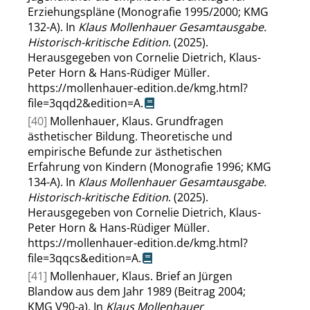
Erziehungspläne (Monografie 1995/2000; KMG
132-A). In
Klaus Mollenhauer Gesamtausgabe.
Historisch-kritische Edition
. (2025).
Herausgegeben von Cornelie Dietrich, Klaus-
Peter Horn & Hans-Rüdiger Müller.
https://mollenhauer-edition.de/kmg.html?
file=3qqd2&edition=A
.
[40]
Mollenhauer, Klaus. Grundfragen
ästhetischer Bildung. Theoretische und
empirische Befunde zur ästhetischen
Erfahrung von Kindern (Monografie 1996; KMG
134-A). In
Klaus Mollenhauer Gesamtausgabe.
Historisch-kritische Edition
. (2025).
Herausgegeben von Cornelie Dietrich, Klaus-
Peter Horn & Hans-Rüdiger Müller.
https://mollenhauer-edition.de/kmg.html?
file=3qqcs&edition=A
.
[41]
Mollenhauer, Klaus. Brief an Jürgen
Blandow aus dem Jahr 1989 (Beitrag 2004;
KMG V90-a). In
Klaus Mollenhauer