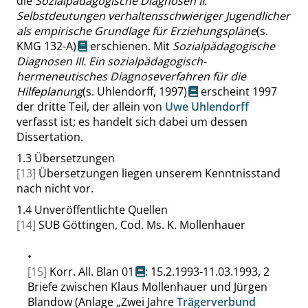
die
Sozialpädagogische Diagnosen II.
Selbstdeutungen verhaltensschwieriger Jugendlicher
als empirische Grundlage für Erziehungspläne
(s.
KMG 132-A
)
erschienen. Mit
Sozialpädagogische
Diagnosen III. Ein sozialpädagogisch-
hermeneutisches Diagnoseverfahren für die
Hilfeplanung
(s. Uhlendorff, 1997)
erscheint 1997
der dritte Teil, der allein von
Uwe Uhlendorff
verfasst ist; es handelt sich dabei um dessen
Dissertation.
1.3
Übersetzungen
[13]
Übersetzungen liegen unserem Kenntnisstand
nach nicht vor.
1.4
Unveröffentlichte Quellen
[14]
SUB Göttingen, Cod. Ms. K. Mollenhauer
•
[15]
Korr. All. Blan 01
: 15.2.1993-11.03.1993, 2
Briefe zwischen Klaus Mollenhauer und Jürgen
Blandow (Anlage
„
Zwei Jahre
Trägerverbund