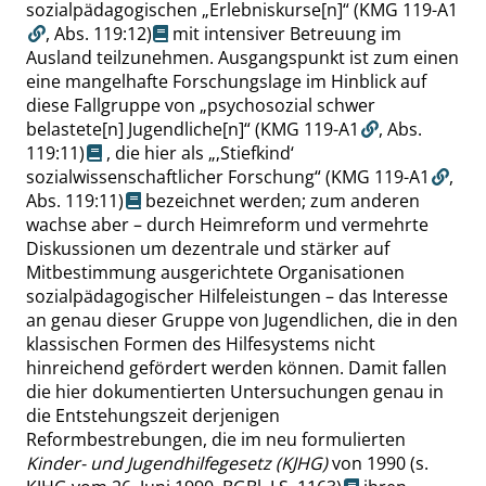
sozialpädagogischen
„
Erlebniskurse[n]
“
(KMG 119-A1
,
Abs. 119:12
)
mit intensiver Betreuung im
Ausland teilzunehmen. Ausgangspunkt ist zum einen
eine mangelhafte Forschungslage im Hinblick auf
diese Fallgruppe von
„
psychosozial schwer
belastete[n] Jugendliche[n]
“
(KMG 119-A1
,
Abs.
119:11
)
, die hier als
„
‚
Stiefkind
‘
sozialwissenschaftlicher Forschung
“
(KMG 119-A1
,
Abs. 119:11
)
bezeichnet werden; zum anderen
wachse aber – durch Heimreform und vermehrte
Diskussionen um dezentrale und stärker auf
Mitbestimmung ausgerichtete Organisationen
sozialpädagogischer Hilfeleistungen – das Interesse
an genau dieser Gruppe von Jugendlichen, die in den
klassischen Formen des Hilfesystems nicht
hinreichend gefördert werden können. Damit fallen
die hier dokumentierten Untersuchungen genau in
die Entstehungszeit derjenigen
Reformbestrebungen, die im neu formulierten
Kinder- und Jugendhilfegesetz
(KJHG)
von 1990
(s.