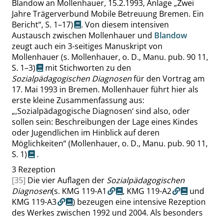
Blandow an Mollenhauer, 15.2.1993, Anlage
„
Zwei
Jahre Trägerverbund Mobile Betreuung Bremen. Ein
Bericht
“
,
S. 1–17
)
. Von diesem intensiven
Austausch zwischen Mollenhauer und
Blandow
zeugt auch ein 3-seitiges Manuskript von
Mollenhauer
(s. Mollenhauer, o. D., Manu. pub. 90 11,
S. 1–3
)
mit Stichworten zu den
Sozialpädagogischen Diagnosen
für den Vortrag am
17. Mai 1993 in Bremen. Mollenhauer führt hier als
erste kleine Zusammenfassung aus:
„
‚
Sozialpädagogische Diagnosen
‘
sind also, oder
sollen sein: Beschreibungen der Lage eines Kindes
oder Jugendlichen im Hinblick auf deren
Möglichkeiten
“
(Mollenhauer, o. D., Manu. pub. 90 11,
S. 1
)
.
3
Rezeption
[35]
Die vier Auflagen der
Sozialpädagogischen
Diagnosen
(s.
KMG 119-A1
,
KMG 119-A2
und
KMG 119-A3
) bezeugen eine intensive Rezeption
des Werkes zwischen 1992 und 2004. Als besonders