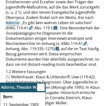
Erzieherinnen und Erzieher sowie den Träger der
Jugendhilfe-Maßnahme, auf die das Werk zurückgeht
(s. u. 2.1), und den Verein
Evangelische Jugendhilfe
Obernjesa
. Zudem findet sich ein Motto, frei nach
Adorno
:
„
Es gibt kein wahres Leben im valschen
“
(KMG 119-A1
,
Abs. 119:1
)
. Eine Besonderheit der
Sozialpädagogische Diagnosen
ist die
Dokumentation einiger Interviewtranskripte und
Wochenberichte im Anhang
(s. KMG 119-A1
,
Anhang,
Abs. 119:335–1275
)
, auf die im Text häufig
Bezug genommen wird. Diese empirischen
Dokumente wurden hier ebenfalls ausgezeichnet, so
dass sie mit distant-reading-tools bearbeitbar sind.
1.2
Weitere Fassungen
[5]
Mollenhauer, Klaus & Uhlendorff, Uwe (119-A2).
Sozialpädagogische Diagnosen. Über Jugendliche in
Adorno, Theodor W.
schwierigen Lebenslagen (Monografie 1995). In
Klaus
Mollenhauer Gesamtausgabe. Historisch-kritische
Born
Edition (2024)
. Hrsg. von Cornelie Dietrich, Klaus-
Peter Horn & Hans-Rüdiger Müller.
11. September 1903