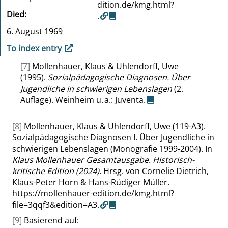
https://mollenhauer-edition.de/kmg.html?
Died
file=3qqf3&edition=A2.
6. August 1969
[6]
Basierend auf:
To index entry
•
[7]
Mollenhauer, Klaus & Uhlendorff, Uwe
(1995).
Sozialpädagogische Diagnosen. Über
Jugendliche in schwierigen Lebenslagen
(2.
Auflage). Weinheim u. a.: Juventa.
[8]
Mollenhauer, Klaus & Uhlendorff, Uwe (119-A3).
Sozialpädagogische Diagnosen I. Über Jugendliche in
schwierigen Lebenslagen (Monografie 1999-2004). In
Klaus Mollenhauer Gesamtausgabe. Historisch-
kritische Edition (2024)
. Hrsg. von Cornelie Dietrich,
Klaus-Peter Horn & Hans-Rüdiger Müller.
https://mollenhauer-edition.de/kmg.html?
file=3qqf3&edition=A3.
[9]
Basierend auf: