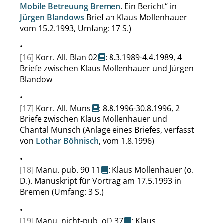
Mobile Betreuung Bremen
. Ein Bericht
“
in
Jürgen Blandows
Brief an Klaus Mollenhauer
vom 15.2.1993, Umfang: 17 S.)
•
[16]
Korr. All. Blan 02
: 8.3.1989-4.4.1989, 4
Briefe zwischen Klaus Mollenhauer und Jürgen
Blandow
•
[17]
Korr. All. Muns
: 8.8.1996-30.8.1996, 2
Briefe zwischen Klaus Mollenhauer und
Chantal Munsch (Anlage eines Briefes, verfasst
von
Lothar Böhnisch
, vom 1.8.1996)
•
[18]
Manu. pub. 90 11
: Klaus Mollenhauer (o.
D.). Manuskript für Vortrag am 17.5.1993 in
Bremen (Umfang: 3 S.)
•
[19]
Manu. nicht-pub. oD 37
: Klaus