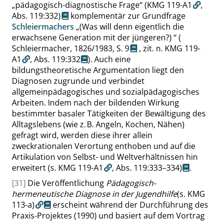
„
pädagogisch-diagnostische Frage
“
(KMG 119-A1
,
Abs. 119:332
)
komplementär zur Grundfrage
Schleiermachers
„
(Was will denn eigentlich die
erwachsene Generation mit der jüngeren?)
“
(
Schleiermacher, 1826/1983,
S. 9
,
zit. n. KMG 119-
A1
,
Abs. 119:332
). Auch eine
bildungstheoretische Argumentation liegt den
Diagnosen zugrunde und verbindet
allgemeinpädagogisches und sozialpädagogisches
Arbeiten. Indem nach der bildenden Wirkung
bestimmter basaler Tätigkeiten der Bewältigung des
Alltagslebens (wie z. B. Angeln, Kochen, Nähen)
gefragt wird, werden diese ihrer allein
zweckrationalen Verortung enthoben und auf die
Artikulation von Selbst- und Weltverhältnissen hin
erweitert
(s. KMG 119-A1
,
Abs. 119:333–334
)
.
[31]
Die Veröffentlichung
Pädagogisch-
hermeneutische Diagnose in der Jugendhilfe
(s. KMG
113-a)
erscheint während der Durchführung des
Praxis-Projektes (1990) und basiert auf dem Vortrag