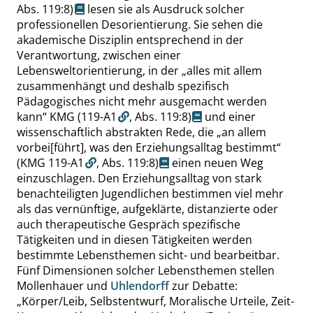
Abs. 119:8
)
lesen sie als Ausdruck solcher
professionellen Desorientierung. Sie sehen die
akademische Disziplin entsprechend in der
Verantwortung, zwischen einer
Lebensweltorientierung, in der
„
alles mit allem
zusammenhängt und deshalb spezifisch
Pädagogisches nicht mehr ausgemacht werden
kann
“
KMG (119-A1
,
Abs. 119:8
)
und einer
wissenschaftlich abstrakten Rede, die
„
an allem
vorbei[führt], was den Erziehungsalltag bestimmt
“
(KMG 119-A1
,
Abs. 119:8
)
einen neuen Weg
einzuschlagen. Den Erziehungsalltag von stark
benachteiligten Jugendlichen bestimmen viel mehr
als das vernünftige, aufgeklärte, distanzierte oder
auch therapeutische Gespräch spezifische
Tätigkeiten und in diesen Tätigkeiten werden
bestimmte Lebensthemen sicht- und bearbeitbar.
Fünf Dimensionen solcher Lebensthemen stellen
Mollenhauer und
Uhlendorff
zur Debatte:
„
Körper/Leib, Selbstentwurf, Moralische Urteile, Zeit-