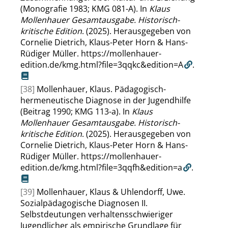
(Monografie 1983; KMG 081-A). In
Klaus
Mollenhauer Gesamtausgabe. Historisch-
kritische Edition
. (2025). Herausgegeben von
Cornelie Dietrich, Klaus-Peter Horn & Hans-
Rüdiger Müller.
https://mollenhauer-
edition.de/kmg.html?file=3qqkc&edition=A
.
[38]
Mollenhauer, Klaus. Pädagogisch-
hermeneutische Diagnose in der Jugendhilfe
(Beitrag 1990; KMG 113-a). In
Klaus
Mollenhauer Gesamtausgabe. Historisch-
kritische Edition
. (2025). Herausgegeben von
Cornelie Dietrich, Klaus-Peter Horn & Hans-
Rüdiger Müller.
https://mollenhauer-
edition.de/kmg.html?file=3qqfh&edition=a
.
[39]
Mollenhauer, Klaus & Uhlendorff, Uwe.
Sozialpädagogische Diagnosen II.
Selbstdeutungen verhaltensschwieriger
Jugendlicher als empirische Grundlage für