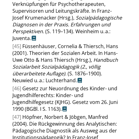
Verknüpfungen für Psychotherapeuten,
Supervisoren und Leitungskräfte. In Franz-
Josef Krumenacker (Hrsg.),
Sozialpädagogische
Diagnosen in der Praxis. Erfahrungen und
Perspektiven
. (S. 119–134). Weinheim u. a.:
Juventa.
[45]
Füssenhäuser, Cornelia & Thiersch, Hans
(2001). Theorien der Sozialen Arbeit. In Hans-
Uwe Otto & Hans Thiersch (Hrsg.),
Handbuch
Sozialarbeit Sozialpädagogik (2., völlig
überarbeitete Auflage)
. (S. 1876–1900).
Neuwied u. a.: Luchterhand.
[46]
Gesetz zur Neuordnung des Kinder- und
Jugendhilferechts: Kinder- und
Jugendhilfegesetz (KJHG). Gesetz vom 26. Juni
1990 (BGBl. I S. 1163).
[47]
Höpfner, Norbert & Jöbgen, Manfred
(2004). Die Rückgewinnung des Analytischen:
Pädagogische Diagnostik als Ausweg aus der
Institutionspädagogik? In Franz-Josef