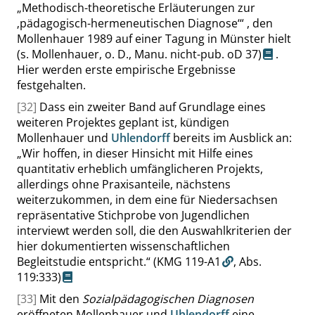
„
Methodisch-theoretische Erläuterungen zur
‚
pädagogisch-hermeneutischen Diagnose
‘
“
, den
Mollenhauer 1989 auf einer Tagung in Münster hielt
(s. Mollenhauer, o. D., Manu. nicht-pub. oD 37)
.
Hier werden erste empirische Ergebnisse
festgehalten.
[32]
Dass ein zweiter Band auf Grundlage eines
weiteren Projektes geplant ist, kündigen
Mollenhauer und
Uhlendorff
bereits im Ausblick an:
„
Wir hoffen, in dieser Hinsicht mit Hilfe eines
quantitativ erheblich umfänglicheren Projekts,
allerdings ohne Praxisanteile, nächstens
weiterzukommen, in dem eine für Niedersachsen
repräsentative Stichprobe von Jugendlichen
interviewt werden soll, die den Auswahlkriterien der
hier dokumentierten wissenschaftlichen
Begleitstudie entspricht.
“
(KMG 119-A1
,
Abs.
119:333
)
[33]
Mit den
Sozialpädagogischen Diagnosen
eröffneten Mollenhauer und
Uhlendorff
eine