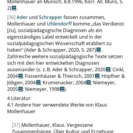
Mollenhauer an Munsch, 8.8.1996, Korr. All. Muns,
S.
2
)
.
[36]
Ader
und
Schrapper
fassen zusammen,
Mollenhauer und
Uhlendorff
komme
„
das Verdienst
[zu], sozialpädagogische Diagnosen als ein
eigenständiges Label entwickelt und in der
sozialpädagogischen Wissenschaft etabliert zu
haben
“
(Ader & Schrapper, 2020,
S. 287
)
.
Zahlreiche weitere sozialpädagogische Texte setzen
sich mit den hier entwickelten Diagnosen
auseinander (s. z. B.
Ader & Schrapper, 2020
;
Cinkl,
2004
;
Füssenhäuser & Thiersch, 2001
;
Höpfner &
Jöbgen, 2004
;
Krumenacker, 2004
;
Niemeyer,
2005
;
Niemeyer, 1998
).
4
Literatur
4.1
Andere hier verwendete Werke von Klaus
Mollenhauer
[37]
Mollenhauer, Klaus. Vergessene
Zusammenhänge. Über Kultur und Erziehung