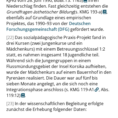
KJHG vom 26. Juni 1990, BGBl. I
S. 1163
)
ihren
Niederschlag finden. Fast gleichzeitig entstehen die
Grundfragen ästhetischer Bildung
(s. KMG 193-a)
,
ebenfalls auf Grundlage eines empirischen
Projektes, das 1990–93 von der
Deutschen
Forschungsgemeinschaft (DFG)
gefördert wurde.
[22]
Das sozialpädagogische Praxis-Projekt fand in
drei Kursen (zwei Jungenkurse und ein
Mädchenkurs) mit einem Betreuungsschlüssel 1:2
statt, es nahmen insgesamt 18 Jugendliche teil.
Während sich die Jungengruppen in einem
Flussmündungsgebiet der Insel Korsika aufhielten,
wurde der Mädchenkurs auf einem Bauernhof in den
Pyrenäen realisiert. Die Dauer war auf fünf bis
sieben Monate angelegt, an die sich noch eine
Integrationsphase anschloss
(s. KMG 119-A1
,
Abs.
119:12
)
.
[23]
In der wissenschaftlichen Begleitung erfolgte
zunächst die Erhebung folgender Daten: