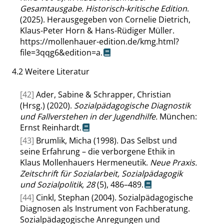
Gesamtausgabe. Historisch-kritische Edition
.
(2025). Herausgegeben von Cornelie Dietrich,
Klaus-Peter Horn & Hans-Rüdiger Müller.
https://mollenhauer-edition.de/kmg.html?
file=3qqg6&edition=a
.
4.2
Weitere Literatur
[42]
Ader, Sabine & Schrapper, Christian
(Hrsg.) (2020).
Sozialpädagogische Diagnostik
und Fallverstehen in der Jugendhilfe.
München:
Ernst Reinhardt.
[43]
Brumlik, Micha (1998). Das Selbst und
seine Erfahrung – die verborgene Ethik in
Klaus Mollenhauers Hermeneutik.
Neue Praxis.
Zeitschrift für Sozialarbeit, Sozialpädagogik
und Sozialpolitik
,
28
(5), 486–489.
[44]
Cinkl, Stephan (2004). Sozialpädagogische
Diagnosen als Instrument von Fachberatung.
Sozialpädagogische Anregungen und