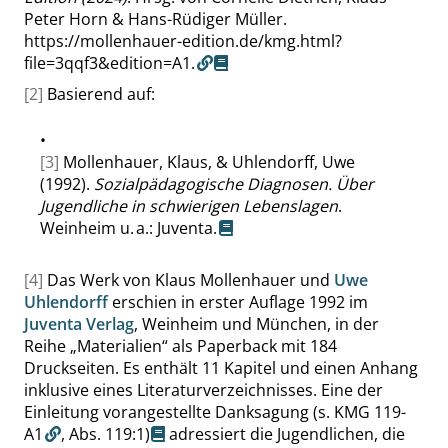
Peter Horn & Hans-Rüdiger Müller.
https://mollenhauer-edition.de/kmg.html?
file=3qqf3&edition=A1.
[2]
Basierend auf:
•
[3]
Mollenhauer, Klaus, & Uhlendorff, Uwe
(1992).
Sozialpädagogische Diagnosen. Über
Jugendliche in schwierigen Lebenslagen
.
Weinheim u. a.: Juventa.
[4]
Das Werk von Klaus Mollenhauer und
Uwe
Uhlendorff
erschien in erster Auflage 1992 im
Juventa Verlag
, Weinheim und München, in der
Reihe
„
Materialien
“
als Paperback mit 184
Druckseiten. Es enthält 11 Kapitel und einen Anhang
inklusive eines Literaturverzeichnisses. Eine der
Einleitung vorangestellte Danksagung
(s. KMG 119-
A1
,
Abs. 119:1
)
adressiert die Jugendlichen, die