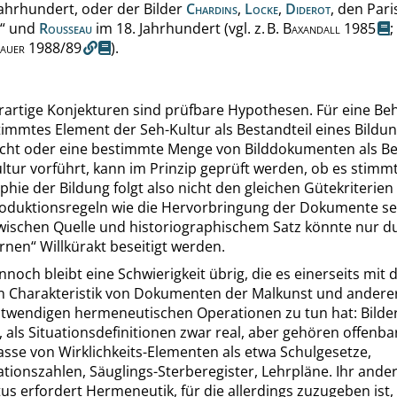
Jahrhundert, oder der Bilder
Chardins
,
Locke
,
Diderot
, den Pari
“
und
Rousseau
im 18. Jahrhundert (vgl. z. B.
Baxandall
1985
;
auer
1988/89
).
rartige Konjekturen sind prüfbare Hypothesen. Für eine Be
timmtes Element der Seh-Kultur als Bestandteil eines Bildu
cht oder eine bestimmte Menge von Bilddokumenten als Be
ltur vorführt, kann im Prinzip geprüft werden, ob es stimmt
phie der Bildung folgt also nicht den gleichen Gütekriterie
roduktionsregeln wie die Hervorbringung der Dokumente sel
zwischen Quelle und historiographischem Satz könnte nur d
rnen
“
Willkürakt beseitigt werden.
noch bleibt eine Schwierigkeit übrig, die es einerseits mit 
 Charakteristik von Dokumenten der Malkunst und anderer
otwendigen hermeneutischen Operationen zu tun hat: Bilder
als Situationsdefinitionen zwar real, aber gehören offenba
sse von Wirklichkeits-Elementen als etwa Schulgesetze,
tionszahlen, Säuglings-Sterberegister, Lehrpläne. Ihr ande
us erfordert Hermeneutik, für die allerdings zuzugeben ist,