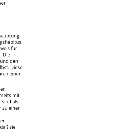
ser
hauptung,
ngshabitus
weis für
. Die
n und den
bst. Diese
urch einen
der
seits mit
 sind als
r zu einer
rer
 daß sie