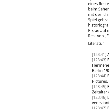
eines Reste
beim Sehen 
mit der ich
Spiel gebrac
historiogr
Probe auf m
Rest von
„
F
Literatur
[123:41]
A
[123:43]
Hermene
Berlin 19
[123:44]
Pictures
.
[123:45]
B
Zeitalter
[123:46]
veneziani
[123:47]