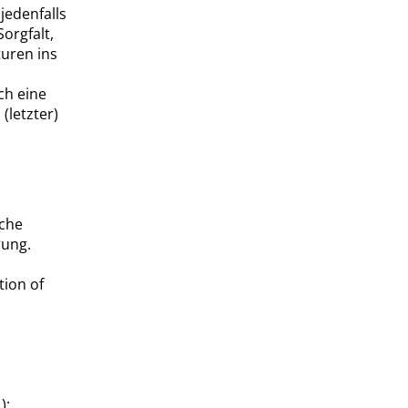
jedenfalls
orgfalt,
turen ins
ch eine
(letzter)
iche
rung.
tion of
):