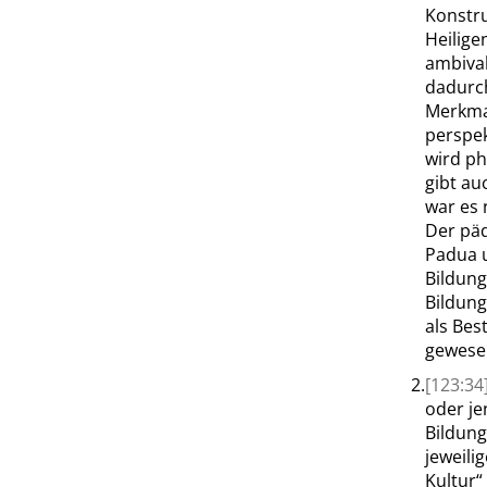
Konstru
Heilig
ambival
dadurch
Merkmal
perspek
wird ph
gibt a
war es
Der päd
Padua u
Bildung
Bildung
als Bes
gewesen
2.
[123:34
oder je
Bildung
jeweili
Kultur
“