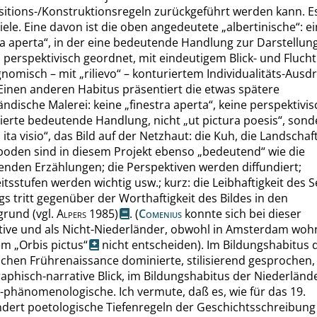
tions-/Konstruktionsregeln zurückgeführt werden kann. Es
iele. Eine davon ist die oben angedeutete
„
albertinische
“
: e
ra aperta
“
, in der eine bedeutende Handlung zur Darstellun
perspektivisch geordnet, mit eindeutigem Blick- und Fluch
gnomisch – mit
„
rilievo
“
– konturiertem Individualitäts-Ausd
inen anderen Habitus präsentiert die etwas spätere
ändische Malerei: keine
„
finestra aperta
“
, keine perspektivis
ierte bedeutende Handlung, nicht
„
ut pictura poesis
“
, son
 ita visio
“
, das Bild auf der Netzhaut: die Kuh, die Landschaft
boden sind in diesem Projekt ebenso
„
bedeutend
“
wie die
nden Erzählungen; die Perspektiven werden diffundiert;
eitsstufen werden wichtig usw.; kurz: die Leibhaftigkeit des S
s tritt gegenüber der Worthaftigkeit des Bildes in den
grund
(vgl.
Alpers
1985)
. (
Comenius
konnte sich bei dieser
tive und als Nicht-Niederländer, obwohl in Amsterdam woh
nem
„
Orbis pictus
“
nicht entscheiden). Im Bildungshabitus 
ischen Frührenaissance dominierte, stilisierend gesprochen,
aphisch-narrative Blick, im Bildungshabitus der Niederländ
t-phänomenologische. Ich vermute, daß es, wie für das 19.
dert poetologische Tiefenregeln der Geschichtsschreibung