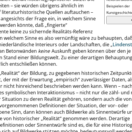
iten – sie würden übrigens ähnlich im
Beispielen der
f literaturhistorische Quellen auftauchen –
Kunstgeschicht
h angesichts der Frage ein, in welchem Sinne
werden könnte, daß
„
fingierte
“
nte keine zu sichernde
Realitäts-Referenz
in welchem Sinne es also vernünftig wäre zu behaupten, daß
niederländische Interieurs oder Landschaften, die
„
Lindens
ti an Betonwänden
keine
Auskunft geben
können über den je
en Stand einer Bildungswelt. Zu einer derartigen Behauptun
lich entschließen können.
„
Realität
“
der Bildung, zu gegebenen historischen Zeitpunkt
t, der mit der Erwartung
„
empirisch
“
zuverlässiger Daten, a
 nicht hinreichend beschrieben werden kann. Wenn – nac
s symbolischen Interaktionismus – nicht nur die zähl- un
 Situation zu deren Realität gehören, sondern auch die vo
 vorgenommenen Definitionen der Situation, der vor- oder
bene Sinn, dann können auch Bildwerke als Sinnentwürfe un
e von historischer
„
Realität
“
genommen werden. Derartige
efinitionen oder Sinnentwürfe sind es, die für eine
Historio
e sich auf Bildwerke stützen möchte, bedeutungsvoll werde