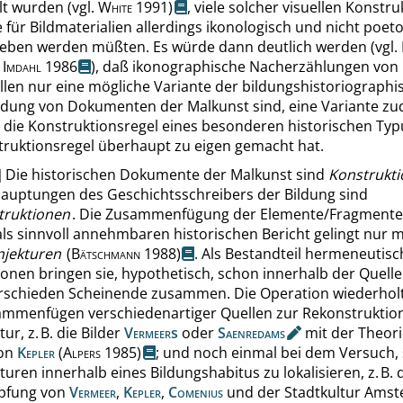
elt wurden
(vgl.
White
1991)
, viele solcher visuellen Konstr
ie für Bildmaterialien allerdings ikonologisch und nicht poet
eben werden müßten. Es würde dann deutlich werden (vgl.
;
Imdahl
1986
), daß ikonographische Nacherzählungen von
llen nur eine mögliche Variante der bildungshistoriograph
dung von Dokumenten der Malkunst sind, eine Variante zu
h die Konstruktionsregel eines besonderen historischen Typ
ruktionsregel überhaupt zu eigen gemacht hat.
]
Die historischen Dokumente der Malkunst sind
Konstrukt
auptungen des Geschichtsschreibers der Bildung sind
truktionen
. Die Zusammenfügung der Elemente/Fragmente
ls sinnvoll annehmbaren historischen Bericht gelingt nur mi
njekturen
(
Bätschmann
1988)
. Als Bestandteil hermeneutisc
onen bringen sie, hypothetisch, schon innerhalb der Quelle
rschieden Scheinende zusammen. Die Operation wiederholt
mmenfügen verschiedenartiger Quellen zur Rekonstruktion
ur, z. B. die Bilder
Vermeer
s
oder
Saenredams
mit der Theori
von
Kepler
(
Alpers
1985)
; und noch einmal bei dem Versuch,
turen innerhalb eines Bildungshabitus zu lokalisieren, z. B. 
pfung von
Vermeer
,
Kepler
,
Comenius
und der Stadtkultur Ams