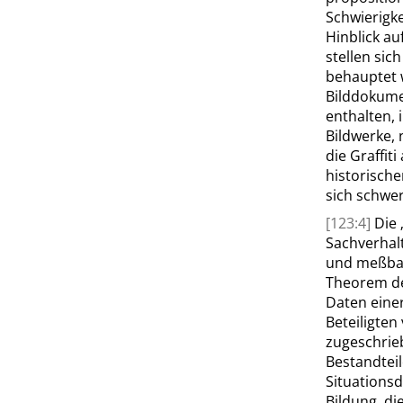
Schwierigke
Hinblick au
stellen sic
behauptet 
Bilddokume
enthalten, 
Bildwerke, 
die Graffi
historisch
sich schwer
[123:4]
Die
Sachverhal
und meßbar
Theorem de
Daten einer
Beteiligten
zugeschrie
Bestandteil
Situationsd
Bildung, di