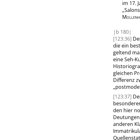
im 17. 
„
Salons
Mollenh
|
b
180|
[123:36]
De
die ein bes
geltend ma
eine Seh-Ku
Historiogra
gleichen P
Differenz 
„
postmode
[123:37]
Den
besonderen
den hier n
Deutungen, 
anderen Kla
Immatrikula
Quellenstat