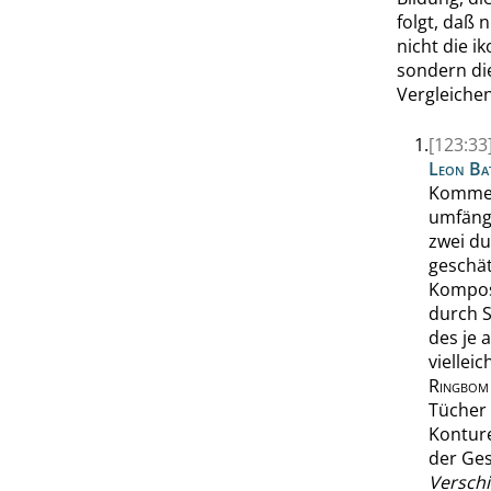
folgt, daß 
nicht die i
sondern di
Vergleichen
1.
[123:33
Leon Bat
Komment
umfängl
zwei du
geschät
Komposi
durch S
des je 
viellei
Ringbom
Tücher 
Konture
der Ges
Versch