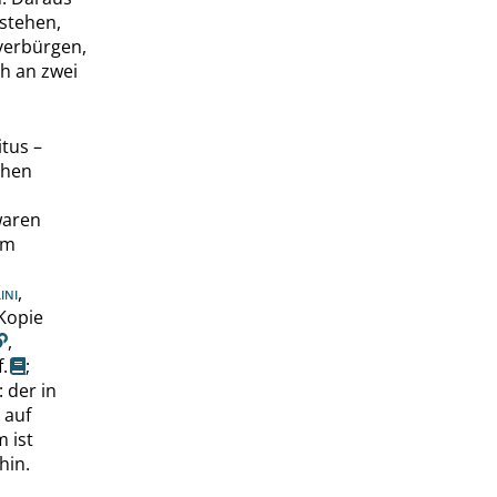
stehen,
 verbürgen,
h an zwei
tus –
chen
waren
um
ini
,
 Kopie
,
f.
;
 der in
 auf
 ist
hin.