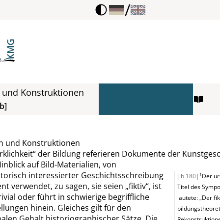
/
 und Konstruktionen
b]
n und Konstruktionen
rklichkeit
“
der Bildung referieren Dokumente der Kunstgesc
inblick auf Bild-Materialien, von
torisch
interessierter Geschichtsschreibung
1
|b 180|
Der ur
nt verwendet, zu sagen, sie seien
„
fiktiv
“
, ist
Titel des Symp
ivial oder führt in schwierige begriffliche
lautete:
„
Der fi
lungen hinein. Gleiches gilt für den
bildungstheore
alen Gehalt historiographischer Sätze. Die
Rekonstruktion