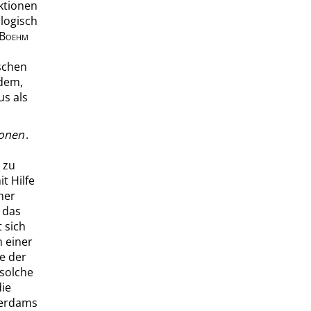
uktionen
ologisch
Boehm
ischen
dem,
us als
ionen
.
 zu
t Hilfe
her
 das
 sich
 einer
e der
 solche
die
terdams