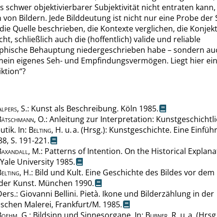
s schwer objektivierbarer Subjektivität nicht entraten kann, 
von Bildern. Jede Bilddeutung ist nicht nur eine Probe der S
 die Quelle beschrieben, die Kontexte verglichen, die Konjek
ht, schließlich auch die (hoffentlich) valide und reliable
aphische Behauptung niedergeschrieben habe – sondern au
ein eigenes Seh- und Empfindungsvermögen. Liegt hier ein 
iktion
“
?
lpers
,
S.
: Kunst als Beschreibung
.
Köln 1985.
Bätschmann
,
O.
: Anleitung zur Interpretation: Kunstgeschichtl
utik
. In
:
Belting
, H. u. a. (Hrsg.): Kunstgeschichte. Eine Einfüh
88
, S. 191-221
.
Baxandall
,
M.
: Patterns of Intention. On the Historical Explana
Yale University 1985.
elting
,
H.
: Bild und Kult. Eine Geschichte des Bildes vor dem
 der Kunst
.
München 1990.
Ders.: Giovanni Bellini. Pietà. Ikone und Bilderzählung in der
schen Malerei, Frankfurt/M. 1985.
Boehm
,
G.
: Bildsinn und Sinnesorgane
. In
:
Bubner
, R. u. a. (Hrsg.