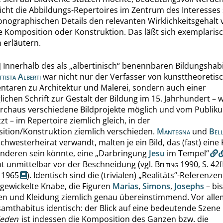
nicht die
Abbildungs-Repertoires
im Zentrum des Interesses 
konographischen Details den relevanten Wirklichkeitsgehalt
e Komposition oder Konstruktion.
Das läßt sich exemplarisc
 erläutern.
]
Innerhalb des als
„
albertinisch
“
benennbaren Bildungshabi
tista Alberti
war nicht nur der Verfasser von kunsttheoretis
aren zu Architektur und Malerei, sondern auch einer
ichen Schrift zur Gestalt der Bildung im 15. Jahrhundert – 
rchaus verschiedene Bildprojekte möglich und vom Publik
zt – im Repertoire ziemlich gleich, in der
tion/Konstruktion ziemlich verschieden.
Mantegna
und
Bell
chwesterheirat verwandt, malten je ein Bild, das (fast) eine
anderen sein könnte, eine
„
Darbringung
Jesu
im Tempel
“
cht unmittelbar vor der Beschneidung (vgl.
Belting
1990,
S. 42f
1965
). Identisch sind die (trivialen)
„
Realitäts
“
-Referenzen:
gewickelte Knabe, die Figuren
Marias
,
Simons
,
Josephs
– bis
n und Kleidung ziemlich genau übereinstimmend. Vor allem
amthabitus identisch: der Blick auf eine bedeutende Szene 
ieden
ist indessen die Komposition des Ganzen bzw. die