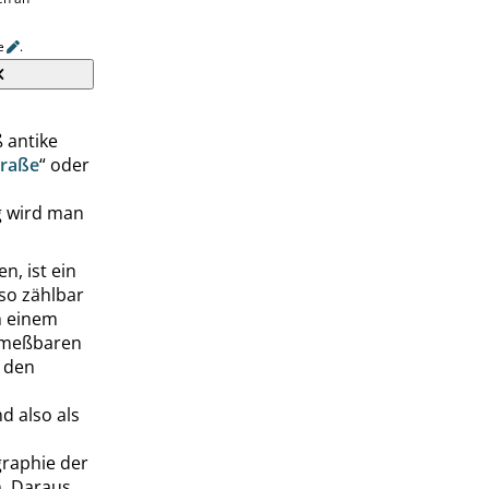
e
.
 antike
traße
“
oder
g wird man
en, ist
ein
lso zählbar
h einem
d meßbaren
n den
d also als
graphie
der
n. Daraus