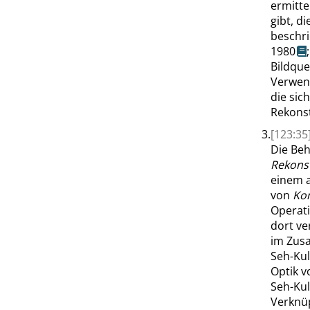
ermitt
gibt, d
beschri
1980
Bildque
Verwen
die sic
Rekonst
3.
[123:35
Die Beh
Rekons
einem a
von
Ko
Operati
dort ve
im Zusa
Seh-Kult
Optik 
Seh-Kul
Verknü