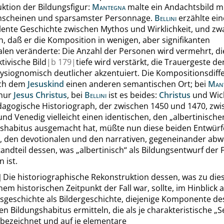
ktion der Bildungsfigur:
Mantegna
malte ein Andachtsbild m
enscheinen und sparsamster Personnage.
Bellini
erzählte ein
ente Geschichte zwischen Mythos und Wirklichkeit, und zw
, daß er die Komposition in wenigen, aber signifikanten
en veränderte: Die Anzahl der Personen wird vermehrt, di
tivische Bild
|
b
179|
tiefe wird verstärkt, die Trauergeste de
ysiognomisch deutlicher akzentuiert. Die Kompositionsdiff
uch dem
Jesuskind
einen anderen semantischen Ort; bei
Man
 nur
Jesus Christus
, bei
Bellini
ist es beides:
Christus
und Wick
agogische Historiograph, der zwischen 1450 und 1470, zwi
nd Venedig vielleicht einen identischen, den
„
albertinische
shabitus ausgemacht hat, müßte nun diese beiden Entwürf
, den devotionalen und den narrativen, gegeneinander abw
tandteil dessen, was
„
albertinisch
“
als Bildungsentwurf der F
 ist.
]
Die historiographische Rekonstruktion dessen, was zu di
nem historischen Zeitpunkt der Fall war, sollte, im Hinblick 
sgeschichte als Bildergeschichte, diejenige Komponente de
gen Bildungshabitus ermitteln, die als je charakteristische
„
S
bezeichnet und auf je elementare