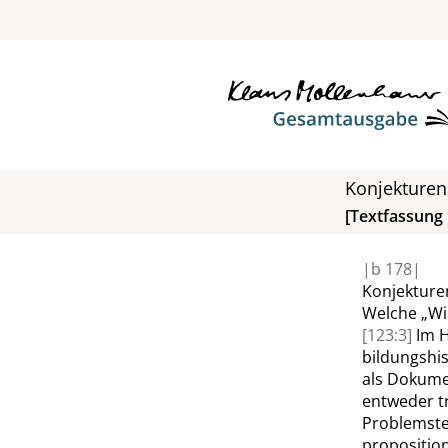
Konjekturen
[Textfassung 
|
b
178|
Konjekture
Welche
„
Wi
[123:3]
Im H
bildungshis
als Dokume
entweder tr
Problemstel
proposition