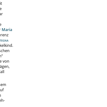
it
e
ar
e
r
Maria
erenz
tegna
elkind.
schen
n
“
e von
ägen,
all
esem
auf
s
eh-