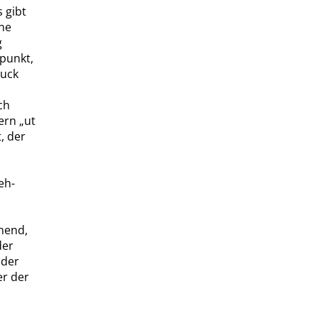
 gibt
ine
g
tpunkt,
ruck
ch
dern
„
ut
, der
eh-
nend,
der
 der
er der