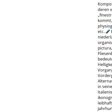
Komposi
deren v
„
finest
kommt, 
physio
etc.
.
E
niederl
organis
pictura,
Fliesen
bedeute
Helligk
Vorgang
Vorder
Alterna
in sei
italien
ikonogr
leibhaf
Jahrhun