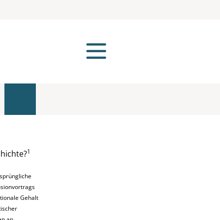
1
hichte?
sprüngliche
osionvortrags
ktionale Gehalt
tischer
en an