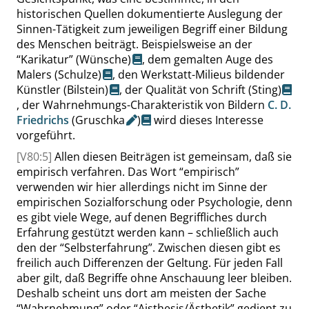
historischen Quellen dokumentierte Auslegung der
Sinnen-Tätigkeit zum jeweiligen Begriff einer Bildung
des Menschen beiträgt. Beispielsweise an der
“
Karikatur
”
(Wünsche)
, dem gemalten Auge des
Malers
(Schulze)
, den Werkstatt-Milieus bildender
Künstler
(Bilstein)
, der Qualität von Schrift
(Sting)
, der Wahrnehmungs-Charakteristik von Bildern
C. D.
Friedrichs
(
Gruschka
)
wird dieses Interesse
vorgeführt.
[V80:5]
Allen diesen Beiträgen ist gemeinsam, daß sie
empirisch verfahren. Das Wort
“
empirisch
”
verwenden wir hier allerdings nicht im Sinne der
empirischen Sozialforschung oder Psychologie, denn
es gibt viele Wege, auf denen Begriffliches durch
Erfahrung gestützt werden kann – schließlich auch
den der
“
Selbsterfahrung
”
. Zwischen diesen gibt es
freilich auch Differenzen der Geltung. Für jeden Fall
aber gilt, daß Begriffe ohne Anschauung leer bleiben.
Deshalb scheint uns dort am meisten der Sache
“
Wahrnehmung
”
oder
“
Aisthesis/Ästhetik
”
gedient zu