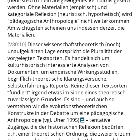
(heuristisch) in ein ausgewogenes Verhältnis gesetzt
werden. Ohne Materialien (empirisch) und
kategoriale Reflexion (heuristisch, hypothetisch) wird
“
pädagogische Anthropologie
”
nicht weiterkommen.
Am wichtigsten scheinen uns indessen derzeit die
Materialien.
[V80:10]
Dieser wissenschaftstheoretisch (noch)
unaufgeklärten Lage entspricht die Pluralität der
vorgelegten Textsorten. Es handelt sich um
kulturhistorisch interessierte Analysen von
Dokumenten, um empirische Wirkungsstudien,
begrifflich-theoretische Klärungsversuche,
Selbsterfahrungs-Reports. Keine dieser Textsorten
“
fundiert
”
irgend etwas im Sinne eines theoretisch
zuverlässigen Grundes. Es sind – und auch so
verstehen wir die evolutionstheoretischen
Konstrukte in der Debatte um eine pädagogische
Anthropologie
(vgl. Uher 1995)
– tentative
Zugänge, die der historischen Reflexion bedürfen,
d. h. einer theoretischen Ordnung, die zweierlei zum