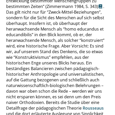
Entwicklung bestimmter Menschengruppen zu
bestimmten Zeiten
”
(Zimmermann 1984,
S. 343
)
.
Das gilt nicht nur für
“
Zweck-Mittel-Beziehungen
”
,
sondern für die Sicht des Menschen auf sich selbst
überhaupt. Insofern ist, ob überhaupt der
heranwachsende Mensch als
“
homo educandus et
educandibilis
”
in den Blick kommt, ob er, der
heranwachsende Mensch, als solcher
“
konstruiert
”
wird, eine historische Frage. Aber Vorsicht: Es sind
wir, auf unserem Stand des Denkens, die so etwas
wie
“
Konstruktivismus
”
empfehlen, aus der
historischen Enge unseres Blicks heraus. Ein
beständiges Balancieren zwischen pädagogisch-
historischer Anthropologie und universalistischen,
auf die Gattung bezogenen und schließlich auch
naturwissenschaftlich-biologischen Belehrungen –
davon war oben schon die Rede – werden wir uns
nicht ersparen können, es sei denn um den Preis
naiver Orthodoxien. Bereits die Studie über eine
Detailfrage der pädagogischen Theorie
Rousseaus
und die dort erläuterte Auslegung von Sinnlichkeit