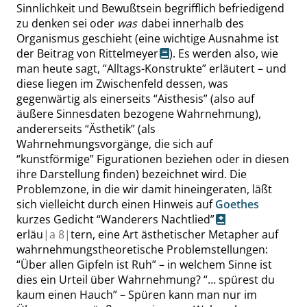
Sinnlichkeit und Bewußtsein begrifflich befriedigend
zu denken sei oder
was
dabei innerhalb des
Organismus geschieht (eine wichtige Ausnahme ist
der
Beitrag von Rittelmeyer
). Es werden also, wie
man heute sagt,
“
Alltags-Konstrukte
”
erläutert – und
diese liegen im Zwischenfeld dessen, was
gegenwärtig als einerseits
“
Aisthesis
”
(also auf
äußere Sinnesdaten bezogene Wahrnehmung),
andererseits
“
Ästhetik
”
(als
Wahrnehmungsvorgänge, die sich auf
“
kunstförmige
”
Figurationen beziehen oder in diesen
ihre Darstellung finden) bezeichnet wird. Die
Problemzone, in die wir damit hineingeraten, läßt
sich vielleicht durch einen Hinweis auf
Goethes
kurzes Gedicht
“
Wanderers Nachtlied
”
erläu
|
a
8|
tern, eine Art ästhetischer Metapher auf
wahrnehmungstheoretische Problemstellungen:
“
Über allen Gipfeln ist Ruh
”
– in welchem Sinne ist
dies ein Urteil über Wahrnehmung?
“
… spürest du
kaum einen Hauch
”
– Spüren kann man nur im