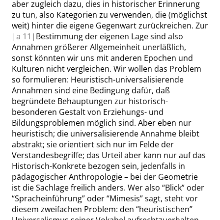
aber zugleich dazu, dies in historischer Erinnerung
zu tun, also Kategorien zu verwenden, die (möglichst
weit) hinter die eigene Gegenwart zurückreichen. Zur
|
a
11|
Bestimmung der eigenen Lage sind also
Annahmen größerer Allgemeinheit unerläßlich,
sonst könnten wir uns mit anderen Epochen und
Kulturen nicht vergleichen. Wir wollen das Problem
so formulieren: Heuristisch-universalisierende
Annahmen sind eine Bedingung dafür, daß
begründete Behauptungen zur historisch-
besonderen Gestalt von Erziehungs- und
Bildungsproblemen möglich sind. Aber eben nur
heuristisch; die universalisierende Annahme bleibt
abstrakt; sie orientiert sich nur im Felde der
Verstandesbegriffe; das Urteil aber kann nur auf das
Historisch-Konkrete bezogen sein, jedenfalls in
pädagogischer Anthropologie – bei der Geometrie
ist die Sachlage freilich anders. Wer also
“
Blick
”
oder
“
Spracheinführung
”
oder
“
Mimesis
”
sagt, steht vor
diesem zweifachen Problem: den
“
heuristischen
”