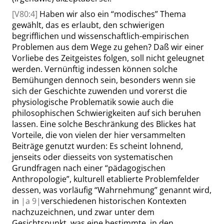
[V80:4]
Haben wir also ein
“
modisches
”
Thema
gewählt, das es erlaubt, den schwierigen
begrifflichen und wissenschaftlich-empirischen
Problemen aus dem Wege zu gehen? Daß wir einer
Vorliebe des Zeitgeistes folgen, soll nicht geleugnet
werden. Vernünftig indessen können solche
Bemühungen dennoch sein, besonders wenn sie
sich der Geschichte zuwenden und vorerst die
physiologische Problematik sowie auch die
philosophischen Schwierigkeiten auf sich beruhen
lassen. Eine solche Beschränkung des Blickes hat
Vorteile, die von vielen der hier versammelten
Beiträge genutzt wurden: Es scheint lohnend,
jenseits oder diesseits von systematischen
Grundfragen nach einer
“
pädagogischen
Anthropologie
”
, kulturell etablierte Problemfelder
dessen, was vorläufig
“
Wahrnehmung
”
genannt wird,
in
|
a
9|
verschiedenen historischen Kontexten
nachzuzeichnen, und zwar unter dem
Gesichtspunkt, was eine bestimmte, in den