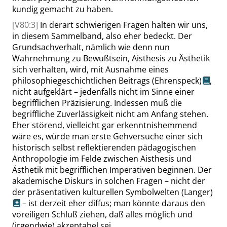
kundig gemacht zu haben.
[V80:3]
In derart schwierigen Fragen halten wir uns,
in diesem Sammelband, also eher bedeckt. Der
Grundsachverhalt, nämlich wie denn nun
Wahrnehmung zu Bewußtsein, Aisthesis zu Ästhetik
sich verhalten, wird, mit Ausnahme eines
philosophiegeschichtlichen Beitrags
(Ehrenspeck)
,
nicht aufgeklärt – jedenfalls nicht im Sinne einer
begrifflichen Präzisierung. Indessen muß die
begriffliche Zuverlässigkeit nicht am Anfang stehen.
Eher störend, vielleicht gar erkenntnishemmend
wäre es, würde man erste Gehversuche einer sich
historisch selbst reflektierenden pädagogischen
Anthropologie im Felde zwischen Aisthesis und
Ästhetik mit begrifflichen Imperativen beginnen. Der
akademische Diskurs in solchen Fragen – nicht der
der präsentativen kulturellen Symbolwelten
(Langer)
– ist derzeit eher diffus; man könnte daraus den
voreiligen Schluß ziehen, daß alles möglich und
(irgendwie) akzeptabel sei.