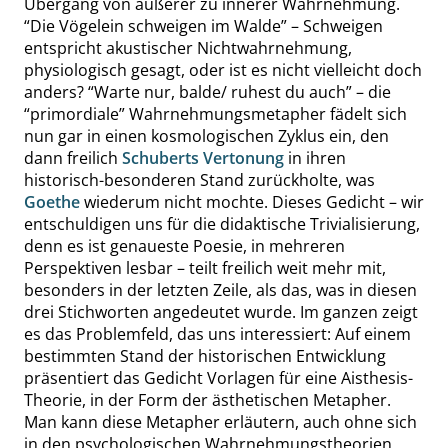
Übergang von äußerer zu innerer Wahrnehmung.
“
Die Vögelein schweigen im Walde
”
– Schweigen
entspricht akustischer Nichtwahrnehmung,
physiologisch gesagt, oder ist es nicht vielleicht doch
anders?
“
Warte nur, balde/ ruhest du auch
”
– die
“
primordiale
”
Wahrnehmungsmetapher fädelt sich
nun gar in einen kosmologischen Zyklus ein, den
dann freilich
Schuberts
Vertonung
in ihren
historisch-besonderen Stand zurückholte, was
Goethe
wiederum nicht mochte. Dieses Gedicht – wir
entschuldigen uns für die didaktische Trivialisierung,
denn es ist genaueste Poesie, in mehreren
Perspektiven lesbar – teilt freilich weit mehr mit,
besonders in der letzten Zeile, als das, was in diesen
drei Stichworten angedeutet wurde. Im ganzen zeigt
es das Problemfeld, das uns interessiert: Auf einem
bestimmten Stand der historischen Entwicklung
präsentiert das Gedicht Vorlagen für eine Aisthesis-
Theorie, in der Form der ästhetischen Metapher.
Man kann diese Metapher erläutern, auch ohne sich
in den psychologischen Wahrnehmungstheorien