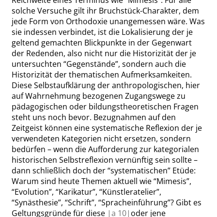
Reichweite eines Terminus wie
“
Mimesis
”
. Für alle
solche Versuche gilt ihr Bruchstück-Charakter, dem
jede Form von Orthodoxie unangemessen wäre. Was
sie indessen verbindet, ist die Lokalisierung der je
geltend gemachten Blickpunkte in der Gegenwart
der Redenden, also nicht nur die Historizität der je
untersuchten
“
Gegenstände
”
, sondern auch die
Historizität der thematischen Aufmerksamkeiten.
Diese Selbstaufklärung der anthropologischen, hier
auf Wahrnehmung bezogenen Zugangswege zu
pädagogischen oder bildungstheoretischen Fragen
steht uns noch bevor. Bezugnahmen auf den
Zeitgeist können eine systematische Reflexion der je
verwendeten Kategorien nicht ersetzen, sondern
bedürfen – wenn die Aufforderung zur kategorialen
historischen Selbstreflexion vernünftig sein sollte –
dann schließlich doch der
“
systematischen
”
Etüde:
Warum sind heute Themen aktuell wie
“
Mimesis
”
,
“
Evolution
”
,
“
Karikatur
”
,
“
Künstleratelier
”
,
“
Synästhesie
”
,
“
Schrift
”
,
“
Spracheinführung
”
? Gibt es
Geltungsgründe für diese
|
a
10|
oder jene