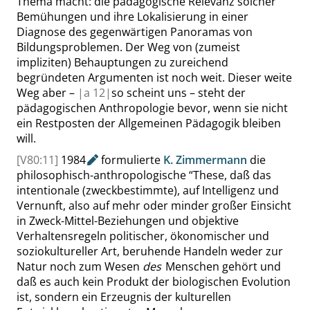
Thema macht: die pädagogische Relevanz solcher
Bemühungen und ihre Lokalisierung in einer
Diagnose des gegenwärtigen Panoramas von
Bildungsproblemen. Der Weg von (zumeist
impliziten) Behauptungen zu zureichend
begründeten Argumenten ist noch weit. Dieser weite
Weg aber –
|
a
12|
so scheint uns – steht der
pädagogischen Anthropologie bevor, wenn sie nicht
ein Restposten der Allgemeinen Pädagogik bleiben
will.
[V80:11]
1984
formulierte
K. Zimmermann
die
philosophisch-anthropologische
“
These, daß das
intentionale (zweckbestimmte), auf Intelligenz und
Vernunft, also auf mehr oder minder großer Einsicht
in Zweck-Mittel-Beziehungen und objektive
Verhaltensregeln politischer, ökonomischer und
soziokultureller Art, beruhende Handeln weder zur
Natur noch zum Wesen
des
Menschen gehört und
daß es auch kein Produkt der biologischen Evolution
ist, sondern ein Erzeugnis der kulturellen