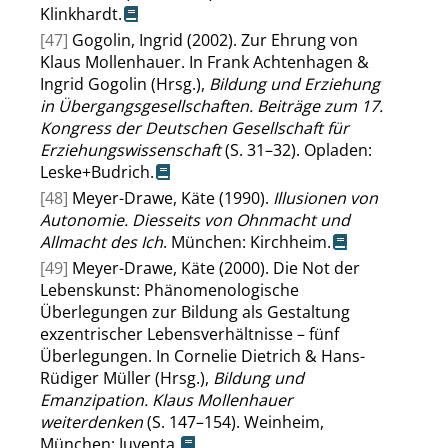
Klinkhardt.
[47]
Gogolin, Ingrid (2002). Zur Ehrung von
Klaus Mollenhauer. In Frank Achtenhagen &
Ingrid Gogolin (Hrsg.),
Bildung und Erziehung
in Übergangsgesellschaften. Beiträge zum 17.
Kongress der Deutschen Gesellschaft für
Erziehungswissenschaft
(S. 31–32). Opladen:
Leske+Budrich.
[48]
Meyer-Drawe, Käte (1990).
Illusionen von
Autonomie. Diesseits von Ohnmacht und
Allmacht des Ich
. München: Kirchheim.
[49]
Meyer-Drawe, Käte (2000). Die Not der
Lebenskunst: Phänomenologische
Überlegungen zur Bildung als Gestaltung
exzentrischer Lebensverhältnisse – fünf
Überlegungen. In Cornelie Dietrich & Hans-
Rüdiger Müller (Hrsg.),
Bildung und
Emanzipation. Klaus Mollenhauer
weiterdenken
(S. 147–154). Weinheim,
München: Juventa.