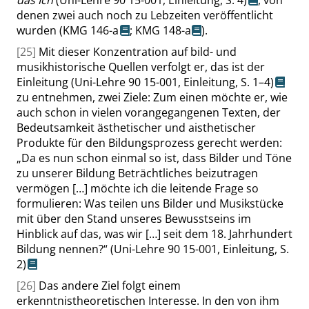
das Ich
(Uni-Lehre 90 15-001, Einleitung,
S. 4
)
, von
denen zwei auch noch zu Lebzeiten veröffentlicht
wurden (
KMG 146-a
;
KMG 148-a
).
[25]
Mit dieser Konzentration auf bild- und
musikhistorische Quellen verfolgt er, das ist der
Einleitung
(Uni-Lehre 90 15-001, Einleitung,
S. 1–4
)
zu entnehmen, zwei Ziele: Zum einen möchte er, wie
auch schon in vielen vorangegangenen Texten, der
Bedeutsamkeit ästhetischer und aisthetischer
Produkte für den Bildungsprozess gerecht werden:
„
Da es nun schon einmal so ist, dass Bilder und Töne
zu unserer Bildung Beträchtliches beizutragen
vermögen […] möchte ich die leitende Frage so
formulieren: Was teilen uns Bilder und Musikstücke
mit über den Stand unseres Bewusstseins im
Hinblick auf das, was wir […] seit dem 18. Jahrhundert
Bildung nennen?
“
(Uni-Lehre 90 15-001, Einleitung,
S.
2
)
[26]
Das andere Ziel folgt einem
erkenntnistheoretischen Interesse. In den von ihm