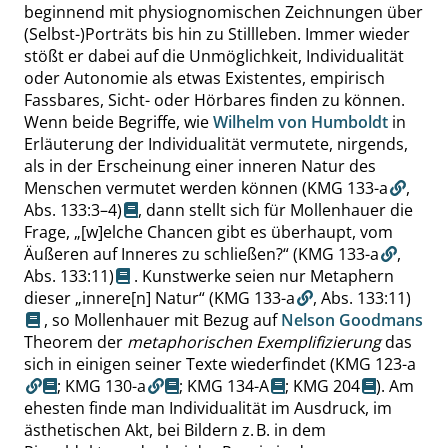
beginnend mit physiognomischen Zeichnungen über
(Selbst-)Porträts bis hin zu Stillleben. Immer wieder
stößt er dabei auf die Unmöglichkeit, Individualität
oder Autonomie als etwas Existentes, empirisch
Fassbares, Sicht- oder Hörbares finden zu können.
Wenn beide Begriffe, wie
Wilhelm von Humboldt
in
Erläuterung der Individualität vermutete, nirgends,
als in der Erscheinung einer inneren Natur des
Menschen vermutet werden können
(KMG 133-a
,
Abs. 133:3–4
)
, dann stellt sich für Mollenhauer die
Frage,
„
[w]elche Chancen gibt es überhaupt, vom
Äußeren auf Inneres zu schließen?
“
(KMG 133-a
,
Abs. 133:11
)
. Kunstwerke seien nur Metaphern
dieser
„
innere[n] Natur
“
(KMG 133-a
,
Abs. 133:11
)
, so Mollenhauer mit Bezug auf
Nelson Goodmans
Theorem der
metaphorischen Exemplifizierung
das
sich in einigen seiner Texte wiederfindet (
KMG 123-a
;
KMG 130-a
;
KMG 134-A
;
KMG 204
). Am
ehesten finde man Individualität im Ausdruck, im
ästhetischen Akt, bei Bildern z. B. in dem