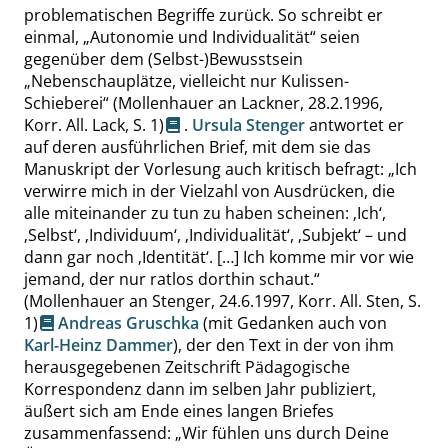
problematischen Begriffe zurück. So schreibt er
einmal,
„
Autonomie und Individualität
“
seien
gegenüber dem (Selbst-)Bewusstsein
„
Nebenschauplätze, vielleicht nur Kulissen-
Schieberei
“
(Mollenhauer an Lackner, 28.2.1996,
Korr. All. Lack,
S. 1
)
.
Ursula Stenger
antwortet er
auf deren ausführlichen Brief, mit dem sie das
Manuskript der Vorlesung auch kritisch befragt:
„
Ich
verwirre mich in der Vielzahl von Ausdrücken, die
alle miteinander zu tun zu haben scheinen:
‚
Ich
‘
,
‚
Selbst
‘
,
‚
Individuum
‘
,
‚
Individualität
‘
,
‚
Subjekt
‘
– und
dann gar noch
‚
Identität
‘
. […] Ich komme mir vor wie
jemand, der nur ratlos dorthin schaut.
“
(Mollenhauer an Stenger, 24.6.1997, Korr. All. Sten,
S.
1
)
Andreas Gruschka
(mit Gedanken auch von
Karl-Heinz Dammer
), der den Text in der von ihm
herausgegebenen Zeitschrift
Pädagogische
Korrespondenz
dann im selben Jahr publiziert,
äußert sich am Ende eines langen Briefes
zusammenfassend:
„
Wir fühlen uns durch Deine