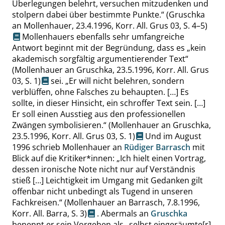
Überlegungen belehrt, versuchen mitzudenken und
stolpern dabei über bestimmte Punkte.
“
(Gruschka
an Mollenhauer, 23.4.1996, Korr. All. Grus 03,
S. 4–5
)
Mollenhauers ebenfalls sehr umfangreiche
Antwort beginnt mit der Begründung, dass es
„
kein
akademisch sorgfältig argumentierender Text
“
(Mollenhauer an Gruschka, 23.5.1996, Korr. All. Grus
03,
S. 1
)
sei.
„
Er will nicht belehren, sondern
verblüffen, ohne Falsches zu behaupten. […] Es
sollte, in dieser Hinsicht, ein schroffer Text sein. […]
Er soll einen Ausstieg aus den professionellen
Zwängen symbolisieren.
“
(Mollenhauer an Gruschka,
23.5.1996, Korr. All. Grus 03,
S. 1
)
Und im August
1996 schrieb Mollenhauer an
Rüdiger Barrasch
mit
Blick auf die Kritiker*innen:
„
Ich hielt einen Vortrag,
dessen ironische Note nicht nur auf Verständnis
stieß […] Leichtigkeit im Umgang mit Gedanken gilt
offenbar nicht unbedingt als Tugend in unseren
Fachkreisen.
“
(Mollenhauer an Barrasch, 7.8.1996,
Korr. All. Barra,
S. 3
)
. Abermals an
Gruschka
benennt er sein Vorgehen als
„
selbst eingeräumte[r]