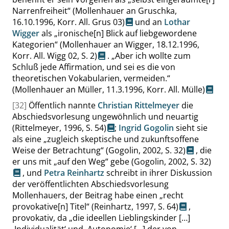
Narrenfreiheit
“
(Mollenhauer an Gruschka,
16.10.1996, Korr. All. Grus 03)
und an
Lothar
Wigger
als
„
ironische[n] Blick auf liebgewordene
Kategorien
“
(Mollenhauer an Wigger, 18.12.1996,
Korr. All. Wigg 02,
S. 2
)
.
„
Aber ich wollte zum
Schluß jede Affirmation, und sei es die von
theoretischen Vokabularien, vermeiden.
“
(Mollenhauer an Müller, 11.3.1996, Korr. All. Mülle)
[32]
Öffentlich nannte
Christian Rittelmeyer
die
Abschiedsvorlesung ungewöhnlich und neuartig
(Rittelmeyer, 1996,
S. 54
)
;
Ingrid Gogolin
sieht sie
als eine
„
zugleich skeptische und zukunftsoffene
Weise der Betrachtung
“
(Gogolin, 2002,
S. 32
)
, die
er uns mit
„
auf den Weg
“
gebe
(Gogolin, 2002,
S. 32
)
, und
Petra Reinhartz
schreibt in ihrer Diskussion
der veröffentlichten Abschiedsvorlesung
Mollenhauers, der Beitrag habe einen
„
recht
provokative[n] Titel
“
(Reinhartz, 1997,
S. 64
)
,
provokativ, da
„
die ideellen Lieblingskinder […]