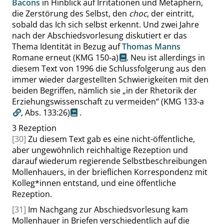
Bacons
in Hinblick auf Irritationen und Metaphern,
die Zerstörung des Selbst, den
choc
, der eintritt,
sobald das Ich sich selbst erkennt. Und zwei Jahre
nach der Abschiedsvorlesung diskutiert er das
Thema Identität in Bezug auf
Thomas Manns
Romane erneut
(KMG 150-a)
. Neu ist allerdings in
diesem Text von 1996 die Schlussfolgerung aus den
immer wieder dargestellten Schwierigkeiten mit den
beiden Begriffen, nämlich sie
„
in der Rhetorik der
Erziehungswissenschaft zu vermeiden
“
(KMG 133-a
,
Abs. 133:26
)
.
3
Rezeption
[30]
Zu diesem Text gab es eine nicht-öffentliche,
aber ungewöhnlich reichhaltige Rezeption und
darauf wiederum regierende Selbstbeschreibungen
Mollenhauers, in der brieflichen Korrespondenz mit
Kolleg*innen entstand, und eine öffentliche
Rezeption.
[31]
Im Nachgang zur Abschiedsvorlesung kam
Mollenhauer in Briefen verschiedentlich auf die