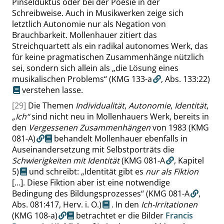
Pinselduktus oder bei der Poesie in der
Schreibweise. Auch in Musikwerken zeige sich
letztlich Autonomie nur als Negation von
Brauchbarkeit. Mollenhauer zitiert das
Streichquartett
als ein radikal autonomes Werk, das
für keine pragmatischen Zusammenhänge nützlich
sei, sondern sich allein als
„
die Lösung eines
musikalischen Problems
“
(KMG 133-a
,
Abs. 133:22
)
verstehen lasse.
[29]
Die Themen
Individualität
,
Autonomie
,
Identität
,
„
Ich
“
sind nicht neu in Mollenhauers Werk, bereits in
den
Vergessenen Zusammenhängen
von 1983
(KMG
081-A)
behandelt Mollenhauer ebenfalls in
Auseinandersetzung mit Selbstporträts die
Schwierigkeiten mit Identität
(KMG 081-A
, Kapitel
5)
und schreibt:
„
Identität gibt es
nur als Fiktion
[…]. Diese Fiktion aber ist eine notwendige
Bedingung des Bildungsprozesses
“
(KMG 081-A
,
Abs. 081:417
, Herv. i. O.)
. In den
Ich-Irritationen
(KMG 108-a)
betrachtet er die Bilder
Francis