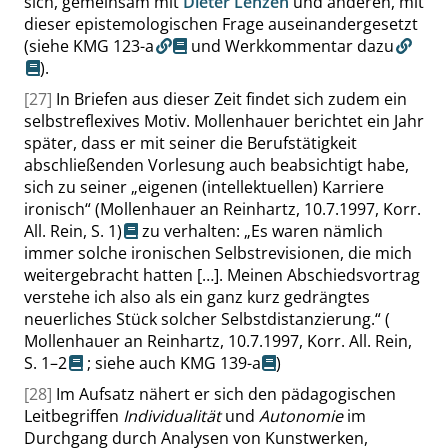
sich, gemeinsam mit
Dieter Lenzen
und anderen, mit
dieser epistemologischen Frage auseinandergesetzt
(siehe KMG 123-a
und
Werkkommentar dazu
).
[27]
In Briefen aus dieser Zeit findet sich zudem ein
selbstreflexives Motiv. Mollenhauer berichtet ein Jahr
später, dass er mit seiner die Berufstätigkeit
abschließenden Vorlesung auch beabsichtigt habe,
sich zu seiner
„
eigenen (intellektuellen) Karriere
ironisch
“
(Mollenhauer an Reinhartz, 10.7.1997, Korr.
All. Rein,
S. 1
)
zu verhalten:
„
Es waren nämlich
immer solche ironischen Selbstrevisionen, die mich
weitergebracht hatten […]. Meinen Abschiedsvortrag
verstehe ich also als ein ganz kurz gedrängtes
neuerliches Stück solcher Selbstdistanzierung.
“
(
Mollenhauer an Reinhartz, 10.7.1997, Korr. All. Rein,
S. 1–2
; siehe auch
KMG 139-a
)
[28]
Im Aufsatz nähert er sich den pädagogischen
Leitbegriffen
Individualität
und
Autonomie
im
Durchgang durch Analysen von Kunstwerken,