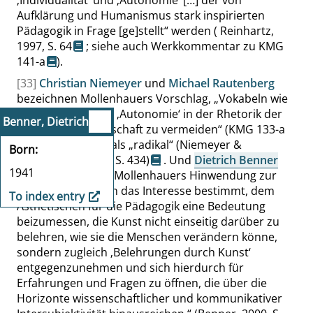
‚
Individualität
‘
und
‚
Autonomie
‘
[…] der von
Aufklärung und Humanismus stark inspirierten
Pädagogik in Frage [ge]stellt
“
werden (
Reinhartz,
1997,
S. 64
; siehe auch Werkkommentar zu
KMG
141-a
).
[33]
Christian Niemeyer
und
Michael Rautenberg
bezeichnen Mollenhauers Vorschlag,
„
Vokabeln wie
‚
Individualität
‘
und
‚
Autonomie
‘
in der Rhetorik der
Benner, Dietrich
Erziehungswissenschaft zu vermeiden
“
(KMG 133-a
,
Abs. 133:26
)
als
„
radikal
“
(Niemeyer &
Born
Rautenberg, 2012,
S. 434
)
. Und
Dietrich Benner
1941
fasst zusammen:
„
Mollenhauers Hinwendung zur
Ästhetik [sei] durch das Interesse bestimmt, dem
To index entry
Ästhetischen für die Pädagogik eine Bedeutung
beizumessen, die Kunst nicht einseitig darüber zu
belehren, wie sie die Menschen verändern könne,
sondern zugleich
‚
Belehrungen durch Kunst
‘
entgegenzunehmen und sich hierdurch für
Erfahrungen und Fragen zu öffnen, die über die
Horizonte wissenschaftlicher und kommunikativer