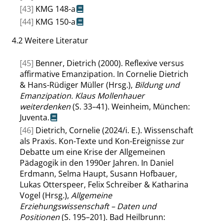
[43]
KMG 148-a
[44]
KMG 150-a
4.2
Weitere Literatur
[45]
Benner, Dietrich (2000). Reflexive versus
affirmative Emanzipation. In Cornelie Dietrich
& Hans-Rüdiger Müller (Hrsg.),
Bildung und
Emanzipation. Klaus Mollenhauer
weiterdenken
(S. 33–41). Weinheim, München:
Juventa.
[46]
Dietrich, Cornelie (2024/i. E.). Wissenschaft
als Praxis. Kon-Texte und Kon-Ereignisse zur
Debatte um eine Krise der Allgemeinen
Pädagogik in den 1990er Jahren. In Daniel
Erdmann, Selma Haupt, Susann Hofbauer,
Lukas Otterspeer, Felix Schreiber & Katharina
Vogel (Hrsg.),
Allgemeine
Erziehungswissenschaft – Daten und
Positionen
(S. 195–201). Bad Heilbrunn: