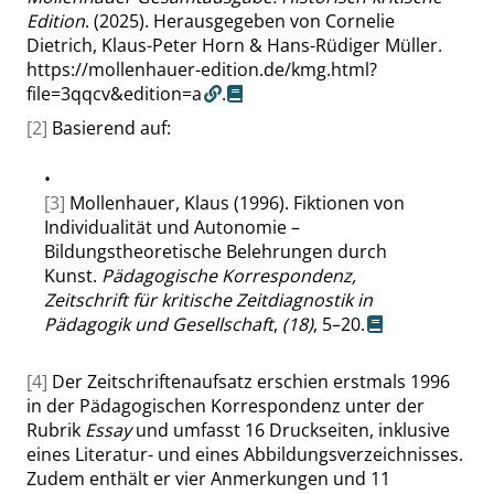
Edition
. (2025). Herausgegeben von Cornelie
Dietrich, Klaus-Peter Horn & Hans-Rüdiger Müller.
https://mollenhauer-edition.de/kmg.html?
file=3qqcv&edition=a
.
[2]
Basierend auf:
•
[3]
Mollenhauer, Klaus (1996). Fiktionen von
Individualität und Autonomie –
Bildungstheoretische Belehrungen durch
Kunst.
Pädagogische Korrespondenz,
Zeitschrift für kritische Zeitdiagnostik in
Pädagogik und Gesellschaft
,
(18)
, 5–20.
[4]
Der Zeitschriftenaufsatz erschien erstmals 1996
in der
Pädagogischen Korrespondenz
unter der
Rubrik
Essay
und umfasst 16 Druckseiten, inklusive
eines Literatur- und eines Abbildungsverzeichnisses.
Zudem enthält er vier Anmerkungen und 11