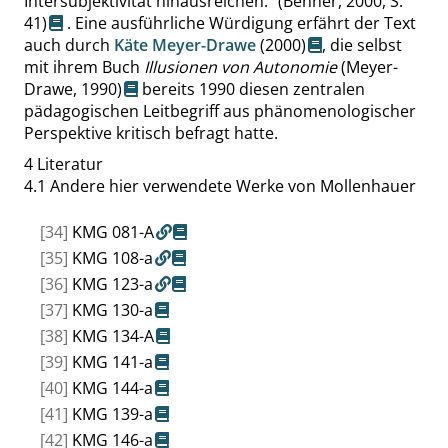
Intersubjektivität hinausreichen.
“
(Benner, 2000,
S.
41
)
. Eine ausführliche Würdigung erfährt der Text
auch durch
Käte Meyer-Drawe
(2000)
, die selbst
mit ihrem Buch
Illusionen von Autonomie
(Meyer-
Drawe, 1990)
bereits 1990 diesen zentralen
pädagogischen Leitbegriff aus phänomenologischer
Perspektive kritisch befragt hatte.
4
Literatur
4.1
Andere hier verwendete Werke von Mollenhauer
[34]
KMG 081-A
[35]
KMG 108-a
[36]
KMG 123-a
[37]
KMG 130-a
[38]
KMG 134-A
[39]
KMG 141-a
[40]
KMG 144-a
[41]
KMG 139-a
[42]
KMG 146-a