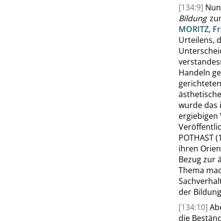
[134:9]
Nun
Bildung
zum
MORITZ
,
Fr
Urteilens, 
Untersche
verstandes
Handeln ge
gerichteten
ästhetisch
wurde das i
ergiebigen 
Veröffentl
POTHAST
(
ihren Orien
Bezug zur 
Thema mach
Sachverhalt
der Bildun
[134:10]
Abe
die Bestän