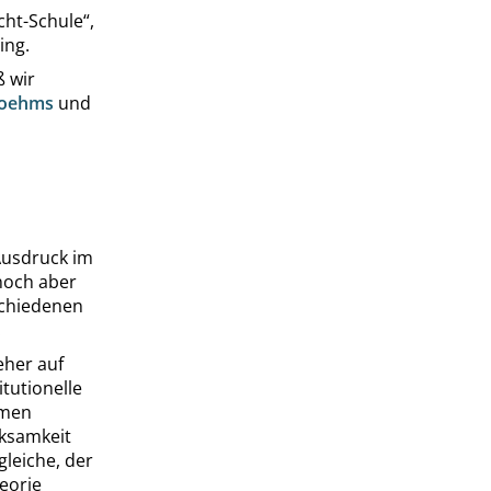
cht-Schule
“
,
ing
.
ß wir
Boehms
und
 Ausdruck im
noch aber
schiedenen
.
eher auf
tutionelle
hmen
rksamkeit
gleiche, der
eorie