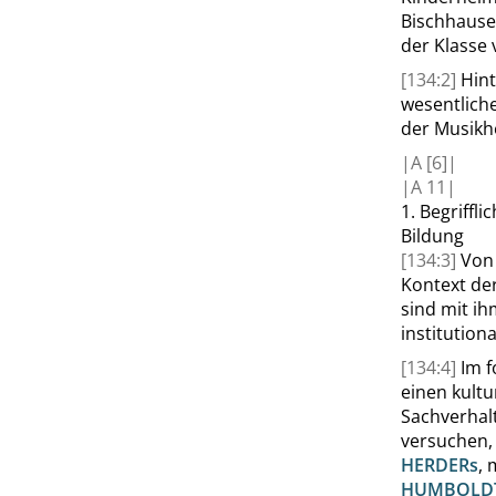
Bischhaus
der Klasse
[134:2]
Hint
wesentlich
der Musik
|
A
[6]|
|
A
11|
1.
Begriffl
Bildung
[134:3]
Von
Kontext de
sind mit ih
institution
[134:4]
Im f
einen kultu
Sachverhalt
versuchen, 
HERDER
s
, 
HUMBOLD