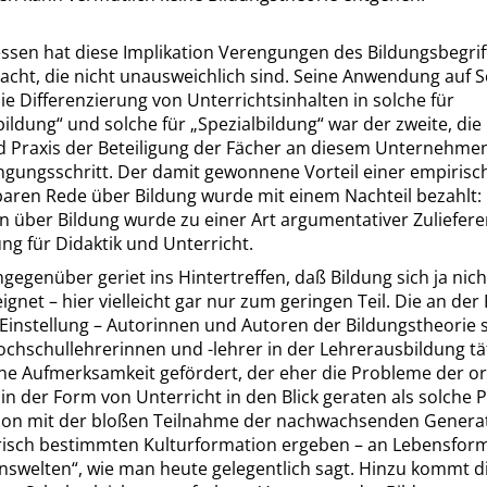
ssen hat diese Implikation Verengungen des Bildungsbegrif
acht, die nicht unausweichlich sind. Seine Anwendung auf 
die Differenzierung von Unterrichtsinhalten in solche für
bildung
“
und solche für
„
Spezialbildung
“
war der zweite, die 
d Praxis der Beteiligung der Fächer an diesem Unternehme
ngungsschritt. Der damit gewonnene Vorteil einer empirisc
baren Rede über Bildung wurde mit einem Nachteil bezahlt:
 über Bildung wurde zu einer Art argumentativer Zuliefere
ng für Didaktik und Unterricht.
egenüber geriet ins Hintertreffen, daß Bildung sich ja nich
ignet – hier vielleicht gar nur zum geringen Teil. Die an der
 Einstellung – Autorinnen und Autoren der Bildungstheorie s
ochschullehrerinnen und -lehrer in der Lehrerausbildung tät
eine Aufmerksamkeit gefördert, der eher die Probleme der o
 in der Form von Unterricht in den Blick geraten als solche
chon mit der bloßen Teilnahme der nachwachsenden Genera
orisch bestimmten Kulturformation ergeben – an Lebensfor
nswelten
“
, wie man heute gelegentlich sagt. Hinzu kommt d