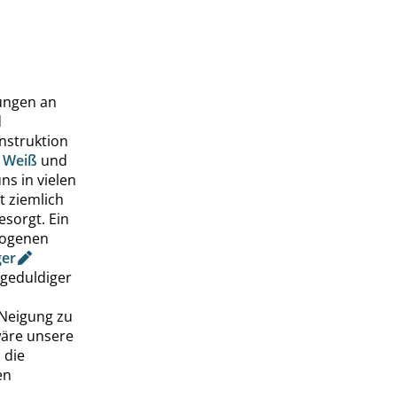
gungen an
d
onstruktion
 Weiß
und
s in vielen
t ziemlich
sorgt. Ein
ezogenen
ger
 geduldiger
 Neigung zu
wäre unsere
 die
en