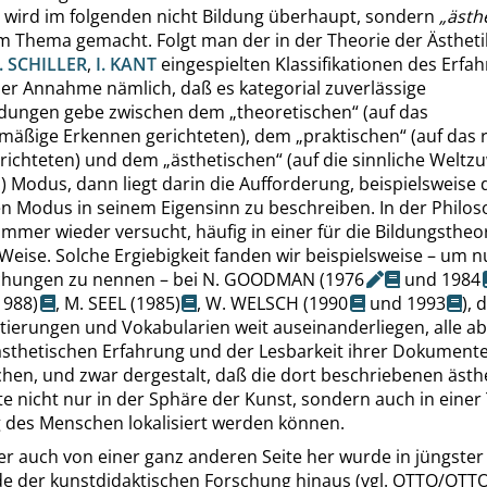
 wird im folgenden nicht Bildung überhaupt, sondern
„
ästh
 Thema gemacht. Folgt man der in der Theorie der Ästheti
.
SCHILLER
,
I.
KANT
eingespielten Klassifikationen des Erfa
der Annahme nämlich, daß es kategorial zuverlässige
idungen gebe zwischen dem
„
theoretischen
“
(auf das
mäßige Erkennen gerichteten), dem
„
praktischen
“
(auf das r
richteten) und dem
„
ästhetischen
“
(auf die sinnliche Welt
) Modus, dann liegt darin die Aufforderung, beispielsweise
en Modus in seinem Eigensinn zu beschreiben. In der Philos
mmer wieder versucht, häufig in einer für die Bildungstheo
Weise. Solche Ergiebigkeit fanden wir beispielsweise – um 
ichungen zu nennen – bei
N.
GOODMAN
(
1976
und
1984
1988)
,
M.
SEEL
(1985)
,
W.
WELSCH
(1990
und
1993
), 
tierungen und Vokabularien weit auseinanderliegen, alle a
ästhetischen Erfahrung und der Lesbarkeit ihrer Dokument
en, und zwar dergestalt, daß die dort beschriebenen ästh
e nicht nur in der Sphäre der Kunst, sondern auch in einer
g des Menschen lokalisiert werden können.
r auch von einer ganz anderen Seite her wurde in jüngster 
de der kunstdidaktischen Forschung hinaus
(vgl.
OTTO
/
OTT