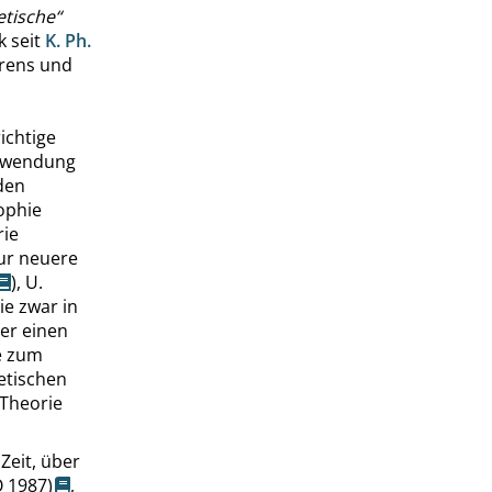
etische
“
k seit
K. Ph.
hrens und
ichtige
zuwendung
 den
ophie
rie
nur neuere
),
U.
die zwar in
ber einen
e zum
etischen
 Theorie
Zeit, über
O
1987)
,