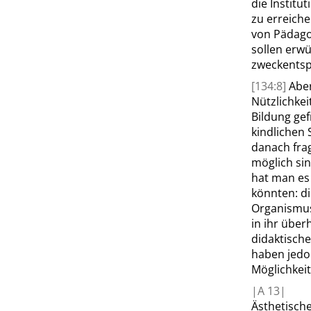
die Institu
zu erreiche
von Pädagog
sollen erw
zweckentsp
[134:8]
Aber
Nützlichkei
Bildung gef
kindlichen 
danach fra
möglich sin
hat man es
könnten: di
Organismus 
in ihr über
didaktisch
haben jedo
Möglichkei
|
A
13|
Ästhetisch