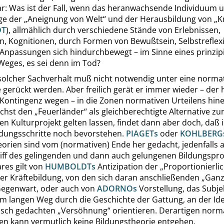
r: Was ist der Fall, wenn das heranwachsende Individuum u.
ge der
„
Aneignung von Welt
“
und der Herausbildung von
„
K
DT
), allmählich durch verschiedene Stände von Erlebnissen,
n, Kognitionen, durch Formen von Bewußtsein, Selbstreflex
 Anpassungen sich hindurchbewegt – im Sinne eines prinzipie
eges, es sei denn im Tod?
solcher Sachverhalt muß nicht notwendig unter eine norma
 gerückt werden. Aber freilich gerät er immer wieder – der h
 Kontingenz wegen – in die Zonen normativen Urteilens hine
ächst den
„
Feuerländer
“
als gleichberechtigte Alternative z
n Kulturprojekt gelten lassen, findet dann aber doch, daß
dungsschritte noch bevorstehen.
PIAGET
s
oder
KOHLBERG
orien sind vom (normativen) Ende her gedacht, jedenfalls 
iff des gelingenden und dann auch gelungenen Bildungspro
res gilt von
HUMBOLDT
s
Antizipation der
„
Proportionierlic
er Kräftebildung, von den sich daran anschließenden
„
Ganz
Gegenwart, oder auch von
ADORNO
s
Vorstellung, das Subj
em langen Weg durch die Geschichte der Gattung, an der Ide
isch gedachten
„
Versöhnung
“
orientieren. Derartigen norm
nen kann vermutlich keine Bildungstheorie entgehen.