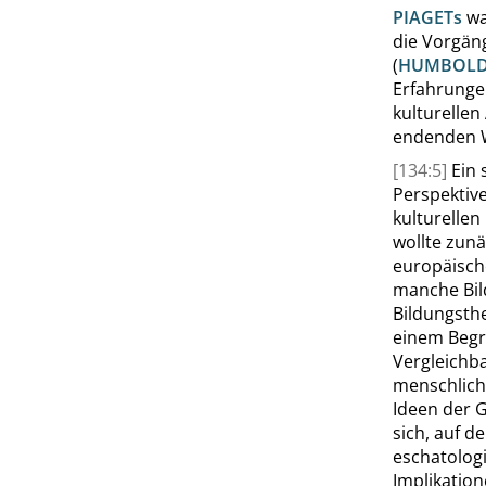
PIAGET
s
wa
die Vorgän
(
HUMBOL
Erfahrunge
kulturellen
endenden W
[134:5]
Ein 
Perspektive
kulturellen
wollte zun
europäische
manche Bil
Bildungsthe
einem Begr
Vergleichba
menschlich
Ideen der 
sich, auf d
eschatolog
Implikatio