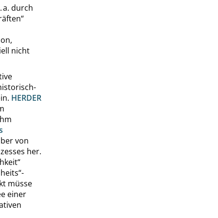
 a. durch
räften
“
ion,
ll nicht
tive
istorisch-
in.
HERDER
um
 ihm
s
aber von
zesses her.
hkeit
“
heits
“
-
ekt müsse
e einer
ativen