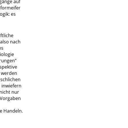
rgänge auf
eformeifer
ogik: es
ftliche
 also nach
es
iologie
hrungen
“
rspektive
 werden
nschlichen
 inwiefern
nicht nur
e Vorgaben
he Handeln.