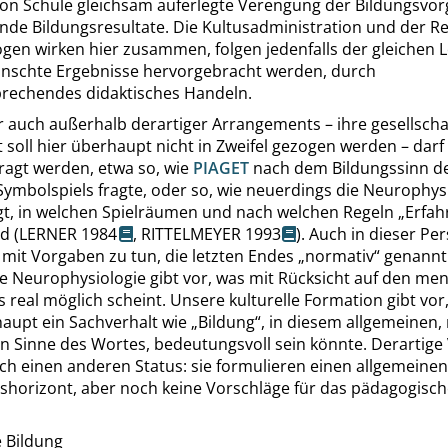
tion Schule gleichsam auferlegte Verengung der Bildungsvo
nde Bildungsresultate. Die Kultusadministration und der R
en wirken hier zusammen, folgen jedenfalls der gleichen L
ünschte Ergebnisse hervorgebracht werden, durch
rechendes didaktisches Handeln.
 auch außerhalb derartiger Arrangements – ihre gesellscha
t soll hier überhaupt nicht in Zweifel gezogen werden – darf
ragt werden, etwa so, wie
PIAGET
nach dem Bildungssinn d
Symbolspiels fragte, oder so, wie neuerdings die Neurophys
gt, in welchen Spielräumen und nach welchen Regeln
„
Erfa
d (
LERNER
1984
,
RITTELMEYER
1993
). Auch in dieser Pe
 mit Vorgaben zu tun, die letzten Endes
„
normativ
“
genannt
e Neurophysiologie gibt vor, was mit Rücksicht auf den me
real möglich scheint. Unsere kulturelle Formation gibt vor,
haupt ein Sachverhalt wie
„
Bildung
“
, in diesem allgemeinen, 
en Sinne des Wortes, bedeutungsvoll sein könnte. Derartig
ch einen anderen Status: sie formulieren einen allgemeinen
tshorizont, aber noch keine Vorschläge für das pädagogisc
e Bildung