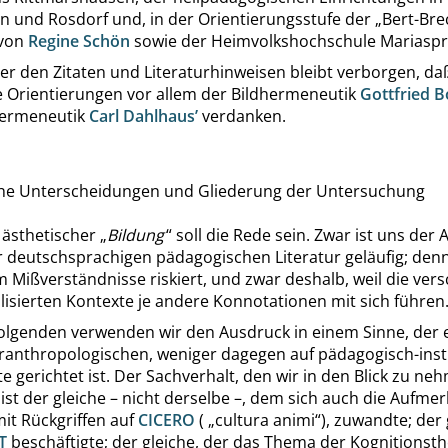
en
und
Rosdorf
und, in der Orientierungsstufe der
„
Bert-Bre
 von
Regine Schön
sowie der
Heimvolkshochschule Mariaspr
er den Zitaten und Literaturhinweisen bleibt verborgen, da
e Orientierungen vor allem der Bildhermeneutik
Gottfried 
hermeneutik
Carl Dahlhaus’
verdanken.
iche Unterscheidungen und Gliederung der Untersuchung
 ästhetischer
„
Bildung
“
soll die Rede sein. Zwar ist uns der
r deutschsprachigen pädagogischen Literatur geläufig; den
m Mißverständnisse riskiert, und zwar deshalb, weil die ver
alisierten Kontexte je andere Konnotationen mit sich führen
olgenden verwenden wir den Ausdruck in einem Sinne, der 
ranthropologischen, weniger dagegen auf pädagogisch-insti
e gerichtet ist. Der Sachverhalt, den wir in den Blick zu ne
ist der gleiche – nicht derselbe –, dem sich auch die Aufme
mit Rückgriffen auf
CICERO
(
„
cultura animi
“
), zuwandte; der 
T
beschäftigte; der gleiche, der das Thema der Kognitionsth