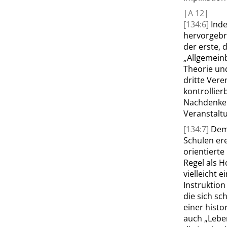
|
A
12|
[134:6]
Inde
hervorgebr
der erste, 
„
Allgemein
Theorie un
dritte Vere
kontrollier
Nachdenken
Veranstaltu
[134:7]
Demg
Schulen ere
orientierte
Regel als H
vielleicht 
Instruktion
die sich s
einer hist
auch
„
Lebe