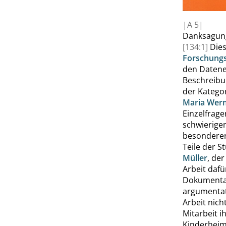
|
A
5|
Danksagun
[134:1]
Die
Forschung
den Datene
Beschreibun
der Katego
Maria Werm
Einzelfrage
schwierige
besonderer
Teile der S
Müller
, de
Arbeit dafü
Dokumentat
argumentat
Arbeit nich
Mitarbeit i
Kinderheim