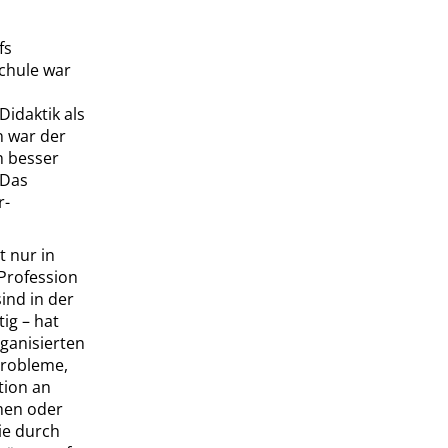
fs
Schule war
Didaktik als
n war der
h besser
 Das
r-
t nur in
 Profession
ind in der
ig – hat
rganisierten
 Probleme,
tion an
men oder
ie durch