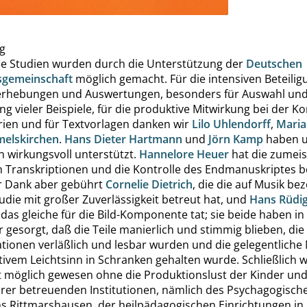
g
se Studien wurden durch die Unterstützung der
Deutschen
sgemeinschaft
möglich gemacht. Für die intensiven Beteili
rhebungen und Auswertungen, besonders für Auswahl un
g vieler Beispiele, für die produktive Mitwirkung bei der K
rien und für Textvorlagen danken wir
Lilo Uhlendorff
,
Maria
elskirchen
.
Hans Dieter Hartmann
und
Jörn Kamp
haben un
n wirkungsvoll unterstützt.
Hannelore Heuer
hat die zumeis
n Transkriptionen und die Kontrolle des Endmanuskriptes be
 Dank aber gebührt
Cornelie Dietrich
, die die auf Musik b
tudie mit großer Zuverlässigkeit betreut hat, und
Hans Rüdi
r das gleiche für die Bild-Komponente tat; sie beide haben in
r gesorgt, daß die Teile manierlich und stimmig blieben, die
ionen verläßlich und lesbar wurden und die gelegentliche
ivem Leichtsinn in Schranken gehalten wurde. Schließlich 
t möglich gewesen ohne die Produktionslust der Kinder und
hrer betreuenden Institutionen, nämlich des
Psychagogisch
s Rittmarshausen
, der
heilpädagogischen Einrichtungen in