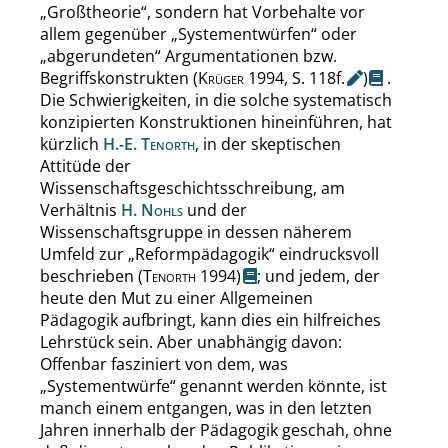
„
Großtheorie
“
, sondern hat Vorbehalte vor
allem gegenüber
„
Systementwürfen
“
oder
„
abgerundeten
“
Argumentationen bzw.
Begriffskonstrukten
(
Krüger
1994,
S.
118f.
)
.
Die Schwierigkeiten, in die solche systematisch
konzipierten Konstruktionen hineinführen, hat
kürzlich
H.-E. Tenorth
, in der skeptischen
Attitüde der
Wissenschaftsgeschichtsschreibung, am
Verhältnis
H. Nohls
und der
Wissenschaftsgruppe in dessen näherem
Umfeld zur
„
Reformpädagogik
“
eindrucksvoll
beschrieben
(
Tenorth
1994)
; und jedem, der
heute den Mut zu einer Allgemeinen
Pädagogik aufbringt, kann dies ein hilfreiches
Lehrstück sein. Aber unabhängig davon:
Offenbar fasziniert von dem, was
„
Systementwürfe
“
genannt werden könnte, ist
manch einem entgangen, was in den letzten
Jahren innerhalb der Pädagogik geschah, ohne