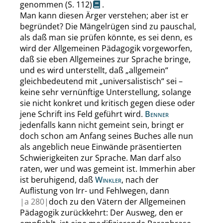
genommen
(
S. 112
)
.
Man kann diesen Ärger verstehen; aber ist er
begründet? Die Mängelrügen sind zu pauschal,
als daß man sie prüfen könnte, es sei denn, es
wird der Allgemeinen Pädagogik vorgeworfen,
daß sie eben Allgemeines zur Sprache bringe,
und es wird unterstellt, daß
„
allgemein
“
gleichbedeutend mit
„
universalistisch
“
sei –
keine sehr vernünftige Unterstellung, solange
sie nicht konkret und kritisch gegen diese oder
jene Schrift ins Feld geführt wird.
Benner
jedenfalls kann nicht gemeint sein, bringt er
doch schon am Anfang seines Buches alle nun
als angeblich neue Einwände präsentierten
Schwierigkeiten zur Sprache. Man darf also
raten, wer und was gemeint ist. Immerhin aber
ist beruhigend, daß
Winkler
, nach der
Auflistung von Irr- und Fehlwegen, dann
|
a
280|
doch zu den Vätern der Allgemeinen
Pädagogik zurückkehrt: Der Ausweg, den er