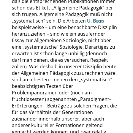
daß die entsprechenden Publikationen immer
schon das Etikett
„
Allgemeine Pädagogik
“
bei
sich trugen. Allgemeine Pädagogik muß nicht
„
systematisch
“
sein. Die Arbeiten
U. Becks
beispielsweise – um eine benachbarte Disziplin
heranzuziehen – sind wie ein ausufernder
Essay zur Allgemeinen Soziologie, nicht aber
eine
„
systematische
“
Soziologie. Derartiges zu
erwarten ist schon lange unbillig (dennoch
darf man denen, die es versuchen, Respekt
zollen). Was deshalb in unserer Disziplin heute
der Allgemeinen Pädagogik zuzurechnen wäre,
sind am ehesten – neben den
„
systematisch
“
beabsichtigten Texten über
Problempanoramen oder (noch am
fruchtlosesten) sogenannten
„
Paradigmen
“
-
Erörterungen – Beiträge zu solchen Fragen, die
für das Verhältnis der Generationen
zueinander innerhalb unserer, aber auch
anderer kultureller Formationen geltend
gemacht werden können, und zwar relativ