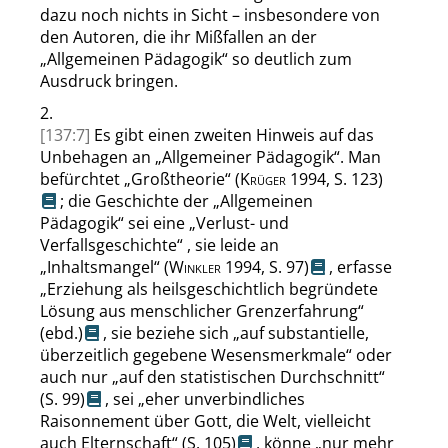
dazu noch nichts in Sicht – insbesondere von
den Autoren, die ihr Mißfallen an der
„
Allgemeinen Pädagogik
“
so deutlich zum
Ausdruck bringen.
2.
[137:7]
Es gibt einen zweiten Hinweis auf das
Unbehagen an
„
Allgemeiner Pädagogik
“
. Man
befürchtet
„
Großtheorie
“
(
Krüger
1994,
S. 123
)
; die Geschichte der
„
Allgemeinen
Pädagogik
“
sei eine
„
Verlust- und
Verfallsgeschichte
“
, sie leide an
„
Inhaltsmangel
“
(
Winkler
1994,
S. 97
)
, erfasse
„
Erziehung als heilsgeschichtlich begründete
Lösung aus menschlicher Grenzerfahrung
“
(ebd.)
, sie beziehe sich
„
auf substantielle,
überzeitlich gegebene Wesensmerkmale
“
oder
auch nur
„
auf den statistischen Durchschnitt
“
(
S. 99
)
, sei
„
eher unverbindliches
Raisonnement über Gott, die Welt, vielleicht
auch Elternschaft
“
(
S. 105
)
, könne
„
nur mehr