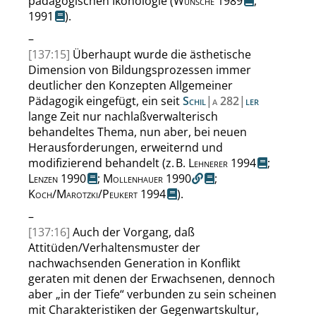
pädagogischen Ikonologie (
Wünsche
1989
,
1991
).
–
[137:15]
Überhaupt wurde die ästhetische
Dimension von Bildungsprozessen immer
deutlicher den Konzepten Allgemeiner
Pädagogik eingefügt, ein seit
Schil
|
a
282|
ler
lange Zeit nur nachlaßverwalterisch
behandeltes Thema, nun aber, bei neuen
Herausforderungen, erweiternd und
modifizierend behandelt (
z. B.
Lehnerer
1994
;
Lenzen
1990
;
Mollenhauer
1990
;
Koch
/
Marotzki
/
Peukert
1994
).
–
[137:16]
Auch der Vorgang, daß
Attitüden/Verhaltensmuster der
nachwachsenden Generation in Konflikt
geraten mit denen der Erwachsenen, dennoch
aber
„
in der Tiefe
“
verbunden zu sein scheinen
mit Charakteristiken der Gegenwartskultur,