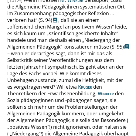
[137:4]
Wenn indessen
M. Winkler
behauptet,
„
daß
die Allgemeine Pädagogik ihren systematischen Ort
im Zusammenhang pädagogischer Reflexion …
verloren hat
“
(
S. 94
)
, daß sie an einem
„
offensichtlichen Mangel an positivem Wissen
“
leide,
es sich kaum um
„
szientifisch gesicherte Inhalte
“
handele und man deshalb einen
„
Niedergang der
Allgemeinen Pädagogik
“
konstatieren müsse
(
S. 95
)
– wenn er derartiges sagt, dann ist mir das als
Selbstkritik seiner Veröffentlichungen aus dem
letzten Jahrzehnt sympathisch. Es geht aber an der
Lage des Fachs vorbei. Wie kommt dieses
Unbehagen zustande, zumal die Heftigkeit, mit der
es vorgetragen wird? Will etwa
Krüger
den
Theoretikern der Erwachsenenbildung,
Winkler
den
Sozialpädagoginnen und -pädagogen sagen, sie
sollten sich mehr um die Problemstellungen der
Allgemeinen Pädagogik kümmern, oder umgekehrt
der Allgemeinen Pädagogik, sie solle das Besondere (
„
positives Wissen
“
!) nicht ignorieren, oder halten sie
(
„
Niedergang
“
!) die Allgemeine Pädagogik überhaupt