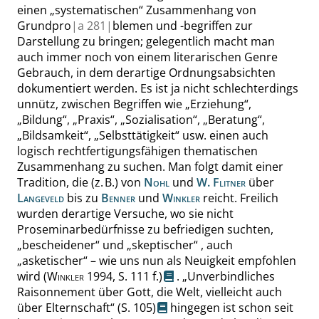
einen
„
systematischen
“
Zusammenhang von
Grundpro
|
a
281|
blemen und -begriffen zur
Darstellung zu bringen; gelegentlich macht man
auch immer noch von einem literarischen Genre
Gebrauch, in dem derartige Ordnungsabsichten
dokumentiert werden. Es ist ja nicht schlechterdings
unnütz, zwischen Begriffen wie
„
Erziehung
“
,
„
Bildung
“
,
„
Praxis
“
,
„
Sozialisation
“
,
„
Beratung
“
,
„
Bildsamkeit
“
,
„
Selbsttätigkeit
“
usw. einen auch
logisch rechtfertigungsfähigen thematischen
Zusammenhang zu suchen. Man folgt damit einer
Tradition, die (z. B.) von
Nohl
und
W. Flitner
über
Langeveld
bis zu
Benner
und
Winkler
reicht. Freilich
wurden derartige Versuche, wo sie nicht
Proseminarbedürfnisse zu befriedigen suchten,
„
bescheidener
“
und
„
skeptischer
“
, auch
„
asketischer
“
– wie uns nun als Neuigkeit empfohlen
wird
(
Winkler
1994,
S. 111 f.
)
.
„
Unverbindliches
Raisonnement über Gott, die Welt, vielleicht auch
über Elternschaft
“
(
S. 105
)
hingegen ist schon seit