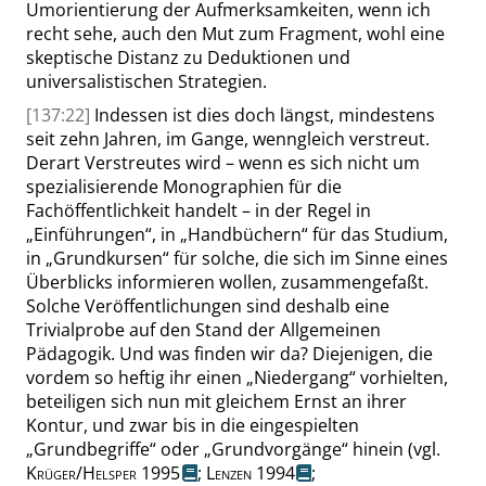
Umorientierung der Aufmerksamkeiten, wenn ich
recht sehe, auch den Mut zum Fragment, wohl eine
skeptische Distanz zu Deduktionen und
universalistischen Strategien.
[137:22]
Indessen ist dies doch längst, mindestens
seit zehn Jahren, im Gange, wenngleich verstreut.
Derart Verstreutes wird – wenn es sich nicht um
spezialisierende Monographien für die
Fachöffentlichkeit handelt – in der Regel in
„
Einführungen
“
, in
„
Handbüchern
“
für das Studium,
in
„
Grundkursen
“
für solche, die sich im Sinne eines
Überblicks informieren wollen, zusammengefaßt.
Solche Veröffentlichungen sind deshalb eine
Trivialprobe auf den Stand der Allgemeinen
Pädagogik. Und was finden wir da? Diejenigen, die
vordem so heftig ihr einen
„
Niedergang
“
vorhielten,
beteiligen sich nun mit gleichem Ernst an ihrer
Kontur, und zwar bis in die eingespielten
„
Grundbegriffe
“
oder
„
Grundvorgänge
“
hinein (
vgl.
Krüger
/
Helsper
1995
;
Lenzen
1994
;