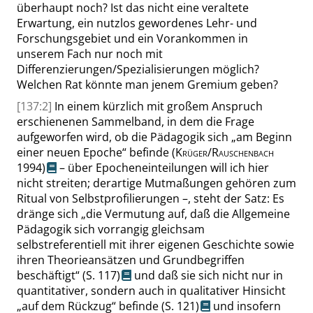
überhaupt noch? Ist das nicht eine veraltete
Erwartung, ein nutzlos gewordenes Lehr- und
Forschungsgebiet und ein Vorankommen in
unserem Fach nur noch mit
Differenzierungen/Spezialisierungen möglich?
Welchen Rat könnte man jenem Gremium geben?
[137:2]
In einem kürzlich mit großem Anspruch
erschienenen Sammelband, in dem die Frage
aufgeworfen wird, ob die Pädagogik sich
„
am Beginn
einer neuen Epoche
“
befinde
(
Krüger/Rauschenbach
1994)
– über Epocheneinteilungen will ich hier
nicht streiten; derartige Mutmaßungen gehören zum
Ritual von Selbstprofilierungen –, steht der Satz: Es
dränge sich
„
die Vermutung auf, daß die Allgemeine
Pädagogik sich vorrangig gleichsam
selbstreferentiell mit ihrer eigenen Geschichte sowie
ihren Theorieansätzen und Grundbegriffen
beschäftigt
“
(
S. 117
)
und daß sie sich nicht nur in
quantitativer, sondern auch in qualitativer Hinsicht
„
auf dem Rückzug
“
befinde
(
S. 121
)
und insofern