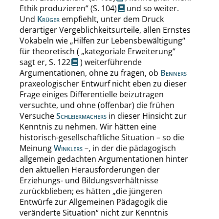
Ethik produzieren
“
(
S. 104
)
und so weiter.
Und
Krüger
empfiehlt, unter dem Druck
derartiger Vergeblichkeitsurteile, allen Ernstes
Vokabeln wie
„
Hilfen zur Lebensbewältigung
“
für theoretisch (
„
kategoriale Erweiterung
“
sagt er,
S. 122
) weiterführende
Argumentationen, ohne zu fragen, ob
Benners
praxeologischer Entwurf nicht eben zu dieser
Frage einiges Differentielle beizutragen
versuchte, und ohne (offenbar) die frühen
Versuche
Schleiermachers
in dieser Hinsicht zur
Kenntnis zu nehmen. Wir hätten eine
historisch-gesellschaftliche Situation – so die
Meinung
Winklers
–, in der die pädagogisch
allgemein gedachten Argumentationen hinter
den aktuellen Herausforderungen der
Erziehungs- und Bildungsverhältnisse
zurückblieben; es hätten
„
die jüngeren
Entwürfe zur Allgemeinen Pädagogik die
veränderte Situation
“
nicht zur Kenntnis