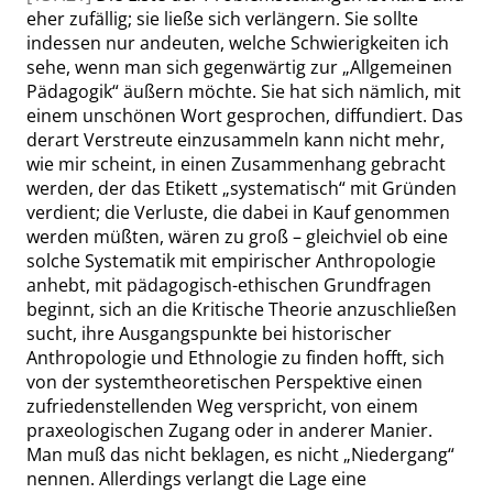
eher zufällig; sie ließe sich verlängern. Sie sollte
indessen nur andeuten, welche Schwierigkeiten ich
sehe, wenn man sich gegenwärtig zur
„
Allgemeinen
Pädagogik
“
äußern möchte. Sie hat sich nämlich, mit
einem unschönen Wort gesprochen, diffundiert. Das
derart Verstreute einzusammeln kann nicht mehr,
wie mir scheint, in einen Zusammenhang gebracht
werden, der das Etikett
„
systematisch
“
mit Gründen
verdient; die Verluste, die dabei in Kauf genommen
werden müßten, wären zu groß – gleichviel ob eine
solche Systematik mit empirischer Anthropologie
anhebt, mit pädagogisch-ethischen Grundfragen
beginnt, sich an die Kritische Theorie anzuschließen
sucht, ihre Ausgangspunkte bei historischer
Anthropologie und Ethnologie zu finden hofft, sich
von der systemtheoretischen Perspektive einen
zufriedenstellenden Weg verspricht, von einem
praxeologischen Zugang oder in anderer Manier.
Man muß das nicht beklagen, es nicht
„
Niedergang
“
nennen. Allerdings verlangt die Lage eine