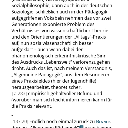
Sozialphilosophie, dann auch in der deutschen
Soziologie, schließlich auch in der Pädagogik
aufgegriffenen Vokabeln nehmen das vor zwei
Generationen exponierte Problem des
Verhältnisses von wissenschaftlicher Theorie
und den Orientierungen der
„
Alltags
“
-Praxis
auf, nun sozialwissenschaftlich besser
aufgeklärt – auch wenn dabei der
phänomenologisch-erkenntniskritische Sinn
des Ausdrucks
„
Lebenswelt
“
verlorenzugehen
droht. Auch das ist, nach meinem Verständnis,
„
Allgemeine Pädagogik
“
, aus dem Besonderen
eines Praxisfeldes (hier der Jugendhilfe)
herausgearbeitet, theoretischer,
|
a
283|
empirisch gehaltvoller Befund und
(worüber man sich leicht informieren kann) für
die Praxis relevant.
-
[137:20]
Endlich noch einmal zurück zu
Benner
,
dessen
„
Allgemeine Pädagogik
“
manch einen