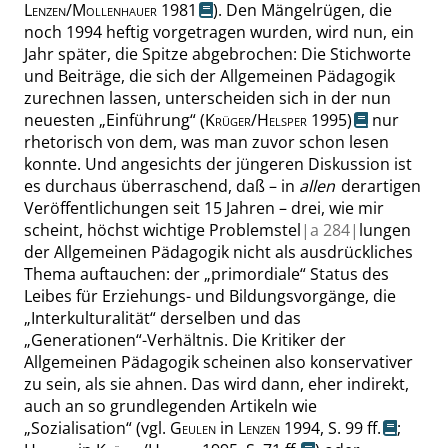
Lenzen
/
Mollenhauer
1981
). Den Mängelrügen, die
noch 1994 heftig vorgetragen wurden, wird nun, ein
Jahr später, die Spitze abgebrochen: Die Stichworte
und Beiträge, die sich der Allgemeinen Pädagogik
zurechnen lassen, unterscheiden sich in der nun
neuesten
„
Einführung
“
(
Krüger
/
Helsper
1995)
nur
rhetorisch von dem, was man zuvor schon lesen
konnte. Und angesichts der jüngeren Diskussion ist
es durchaus überraschend, daß – in
allen
derartigen
Veröffentlichungen seit 15 Jahren – drei, wie mir
scheint, höchst wichtige Problemstel
|
a
284|
lungen
der Allgemeinen Pädagogik nicht als ausdrückliches
Thema auftauchen: der
„
primordiale
“
Status des
Leibes für Erziehungs- und Bildungsvorgänge, die
„
Interkulturalität
“
derselben und das
„
Generationen
“
-Verhältnis. Die Kritiker der
Allgemeinen Pädagogik scheinen also konservativer
zu sein, als sie ahnen. Das wird dann, eher indirekt,
auch an so grundlegenden Artikeln wie
„
Sozialisation
“
(
vgl.
Geulen
in
Lenzen
1994, S. 99 ff.
;