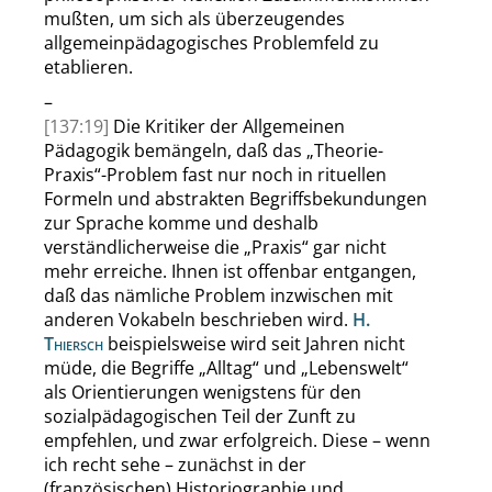
mußten, um sich als überzeugendes
allgemeinpädagogisches Problemfeld zu
etablieren.
–
[137:19]
Die Kritiker der Allgemeinen
Pädagogik bemängeln, daß das
„
Theorie-
Praxis
“
-Problem fast nur noch in rituellen
Formeln und abstrakten Begriffsbekundungen
zur Sprache komme und deshalb
verständlicherweise die
„
Praxis
“
gar nicht
mehr erreiche. Ihnen ist offenbar entgangen,
daß das nämliche Problem inzwischen mit
anderen Vokabeln beschrieben wird.
H.
Thiersch
beispielsweise wird seit Jahren nicht
müde, die Begriffe
„
Alltag
“
und
„
Lebenswelt
“
als Orientierungen wenigstens für den
sozialpädagogischen Teil der Zunft zu
empfehlen, und zwar erfolgreich. Diese – wenn
ich recht sehe – zunächst in der
(französischen) Historiographie und