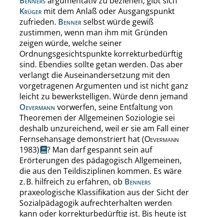
Benners
argumentativ zu beziehen, gibt sich
Krüger
mit dem Anlaß oder Ausgangspunkt
zufrieden.
Benner
selbst würde gewiß
zustimmen, wenn man ihm mit Gründen
zeigen würde, welche seiner
Ordnungsgesichtspunkte korrekturbedürftig
sind. Ebendies sollte getan werden. Das aber
verlangt die Auseinandersetzung mit den
vorgetragenen Argumenten und ist nicht ganz
leicht zu bewerkstelligen. Würde denn jemand
Oevermann
vorwerfen, seine Entfaltung von
Theoremen der Allgemeinen Soziologie sei
deshalb unzureichend, weil er sie am Fall einer
Fernsehansage demonstriert hat
(
Oevermann
1983)
? Man darf gespannt sein auf
Erörterungen des pädagogisch Allgemeinen,
die aus den Teildisziplinen kommen. Es wäre
z. B. hilfreich zu erfahren, ob
Benners
praxeologische Klassifikation aus der Sicht der
Sozialpädagogik aufrechterhalten werden
kann oder korrekturbedürftig ist. Bis heute ist