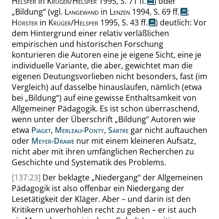
Helsper
in
Krüger
/
Helsper
1995, S. 71 ff.
) oder
„
Bildung
“
(
vgl.
Langewand
in
Lenzen
1994, S. 69 ff.
;
Hörster
in
Krüger
/
Helsper
1995, S. 43 ff.
) deutlich: Vor
dem Hintergrund einer relativ verläßlichen
empirischen und historischen Forschung
konturieren die Autoren eine je eigene Sicht, eine je
individuelle Variante, die aber, gewichtet man die
eigenen Deutungsvorlieben nicht besonders, fast (im
Vergleich) auf dasselbe hinauslaufen, nämlich (etwa
bei
„
Bildung
“
) auf eine gewisse Enthaltsamkeit von
Allgemeiner Pädagogik. Es ist schon überraschend,
wenn unter der Überschrift
„
Bildung
“
Autoren wie
etwa
Piaget
,
Merleau-Ponty
,
Sartre
gar nicht auftauchen
oder
Meyer-Drawe
nur mit einem kleineren Aufsatz,
nicht aber mit ihren umfänglichen Recherchen zu
Geschichte und Systematik des Problems.
[137:23]
Der beklagte
„
Niedergang
“
der Allgemeinen
Pädagogik ist also offenbar ein Niedergang der
Lesetätigkeit der Kläger. Aber – und darin ist den
Kritikern unverhohlen recht zu geben – er ist auch