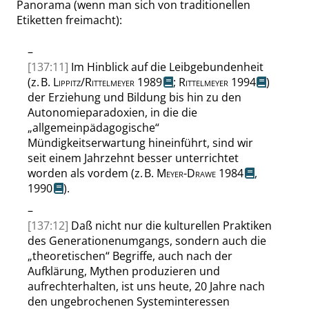
Panorama (wenn man sich von traditionellen
Etiketten freimacht):
–
[137:11]
Im Hinblick auf die Leibgebundenheit
(
z. B.
Lippitz
/
Rittelmeyer
1989
;
Rittelmeyer
1994
)
der Erziehung und Bildung bis hin zu den
Autonomieparadoxien, in die die
„
allgemeinpädagogische
“
Mündigkeitserwartung hineinführt, sind wir
seit einem Jahrzehnt besser unterrichtet
worden als vordem (
z. B.
Meyer-Drawe
1984
,
1990
).
–
[137:12]
Daß nicht nur die kulturellen Praktiken
des Generationenumgangs, sondern auch die
„
theoretischen
“
Begriffe, auch nach der
Aufklärung, Mythen produzieren und
aufrechterhalten, ist uns heute, 20 Jahre nach
den ungebrochenen Systeminteressen