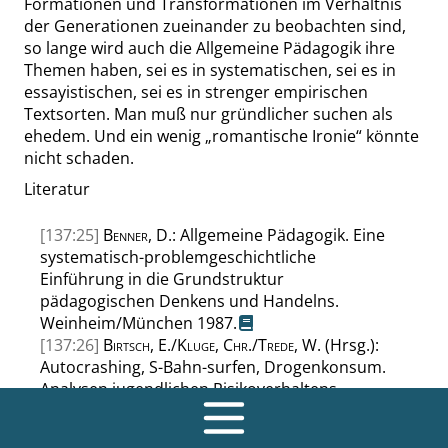
Formationen und Transformationen im Verhältnis
der Generationen zueinander zu beobachten sind,
so lange wird auch die Allgemeine Pädagogik ihre
Themen haben, sei es in systematischen, sei es in
essayistischen, sei es in strenger empirischen
Textsorten. Man muß nur gründlicher suchen als
ehedem. Und ein wenig
„
romantische Ironie
“
könnte
nicht schaden.
Literatur
[137:25]
Benner
, D.: Allgemeine Pädagogik. Eine
systematisch-problemgeschichtliche
Einführung in die Grundstruktur
pädagogischen Denkens und Handelns.
Weinheim/München 1987.
[137:26]
Birtsch
, E./
Kluge
,
Chr
./
Trede
, W. (Hrsg.):
Autocrashing, S-Bahn-surfen, Drogenkonsum.
Analysen jugendlichen Risikoverhaltens.
Frankfurt a. M. 1993 (IGfH-Eigenverlag).
[137:27]
Blankertz
, H.: Die Geschichte der