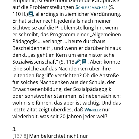
empfiehlt, ist eine modifizierende Paraphrase
auf die Problemstellungen
Schleiermachers
(
S.
110 ff.
)
, allerdings in ziemlicher Verdünnung.
Er hat sicher recht, jedenfalls nach meiner
Sichtweise auf die Problemstellung hin, wenn
er schreibt, das Programm einer
„
Allgemeinen
Pädagogik … verlangt … heute durchaus
Bescheidenheit
“
, und wenn er darüber hinaus
denkt,
„
es geht im Kern um eine historische
Sozialwissenschaft
“
(
S.
113
)
. Aber: könnte
eine solche auf das Nachdenken über ihre
leitenden Begriffe verzichten? Ob die Anstöße
für solches Nachdenken aus der Schule, der
Erwachsenenbildung, der Sozialpädagogik
oder sonstwoher stammen, ist nebensächlich;
wohin sie führen, das aber ist wichtig. Und das
letzte Zitat zeigt überdies, daß
Winkler
nur
wiederholt, was seit 20 Jahren jeder weiß.
3.
[137:8]
Man befürchtet nicht nur