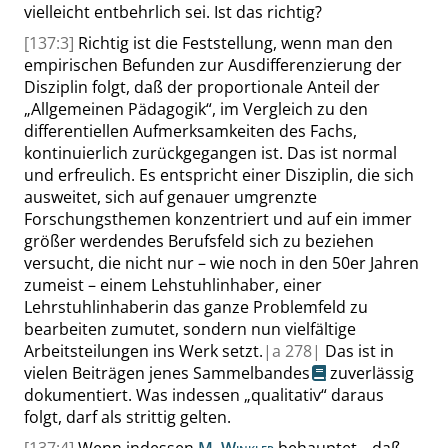
vielleicht entbehrlich sei. Ist das richtig?
[137:3]
Richtig ist die Feststellung, wenn man den
empirischen Befunden zur Ausdifferenzierung der
Disziplin folgt, daß der proportionale Anteil der
„
Allgemeinen Pädagogik
“
, im Vergleich zu den
differentiellen Aufmerksamkeiten des Fachs,
kontinuierlich zurückgegangen ist. Das ist normal
und erfreulich. Es entspricht einer Disziplin, die sich
ausweitet, sich auf genauer umgrenzte
Forschungsthemen konzentriert und auf ein immer
größer werdendes Berufsfeld sich zu beziehen
versucht, die nicht nur – wie noch in den 50er Jahren
zumeist – einem Lehstuhlinhaber, einer
Lehrstuhlinhaberin das ganze Problemfeld zu
bearbeiten zumutet, sondern nun vielfältige
Arbeitsteilungen ins Werk setzt.
|
a
278|
Das ist in
vielen Beiträgen jenes
Sammelbandes
zuverlässig
dokumentiert. Was indessen
„
qualitativ
“
daraus
folgt, darf als strittig gelten.