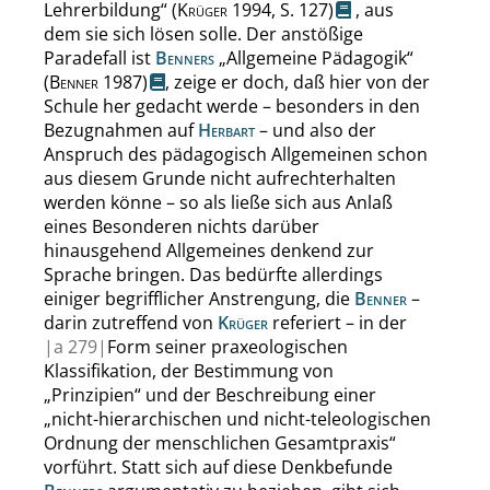
Lehrerbildung
“
(
Krüger
1994,
S. 127
)
, aus
dem sie sich lösen solle. Der anstößige
Paradefall ist
Benners
„
Allgemeine Pädagogik
“
(
Benner
1987)
, zeige er doch, daß hier von der
Schule her gedacht werde – besonders in den
Bezugnahmen auf
Herbart
– und also der
Anspruch des pädagogisch Allgemeinen schon
aus diesem Grunde nicht aufrechterhalten
werden könne – so als ließe sich aus Anlaß
eines Besonderen nichts darüber
hinausgehend Allgemeines denkend zur
Sprache bringen. Das bedürfte allerdings
einiger begrifflicher Anstrengung, die
Benner
–
darin zutreffend von
Krüger
referiert – in der
|
a
279|
Form seiner praxeologischen
Klassifikation, der Bestimmung von
„
Prinzipien
“
und der Beschreibung einer
„
nicht-hierarchischen und nicht-teleologischen
Ordnung der menschlichen Gesamtpraxis
“
vorführt. Statt sich auf diese Denkbefunde