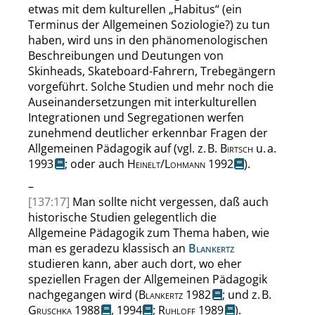
etwas mit dem kulturellen
„
Habitus
“
(ein
Terminus der Allgemeinen Soziologie?) zu tun
haben, wird uns in den phänomenologischen
Beschreibungen und Deutungen von
Skinheads, Skateboard-Fahrern, Trebegängern
vorgeführt. Solche Studien und mehr noch die
Auseinandersetzungen mit interkulturellen
Integrationen und Segregationen werfen
zunehmend deutlicher erkennbar Fragen der
Allgemeinen Pädagogik auf (
vgl. z. B.
Birtsch
u. a.
1993
; oder auch
Heinelt
/
Lohmann
1992
).
–
[137:17]
Man sollte nicht vergessen, daß auch
historische Studien gelegentlich die
Allgemeine Pädagogik zum Thema haben, wie
man es geradezu klassisch an
Blankertz
studieren kann, aber auch dort, wo eher
speziellen Fragen der Allgemeinen Pädagogik
nachgegangen wird (
Blankertz
1982
; und
z. B.
Gruschka
1988
,
1994
;
Ruhloff
1989
).