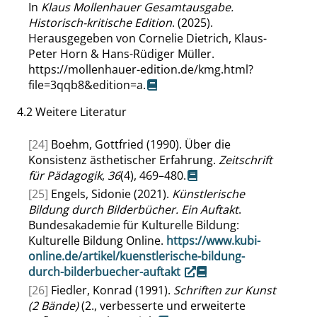
In
Klaus Mollenhauer Gesamtausgabe.
Historisch-kritische Edition
. (2025).
Herausgegeben von Cornelie Dietrich, Klaus-
Peter Horn & Hans-Rüdiger Müller.
https://mollenhauer-edition.de/kmg.html?
file=3qqb8&edition=a
.
4.2
Weitere Literatur
[24]
Boehm, Gottfried (1990). Über die
Konsistenz ästhetischer Erfahrung.
Zeitschrift
für Pädagogik
,
36
(4), 469–480.
[25]
Engels, Sidonie (2021).
Künstlerische
Bildung durch Bilderbücher. Ein Auftakt
.
Bundesakademie für Kulturelle Bildung:
Kulturelle Bildung Online.
https://www.kubi-
online.de/artikel/kuenstlerische-bildung-
durch-bilderbuecher-auftakt
[26]
Fiedler, Konrad (1991).
Schriften zur Kunst
(2 Bände)
(2., verbesserte und erweiterte