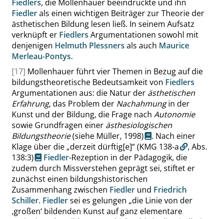
Fiedlers
, die Mollenhauer beeindruckte und ihn
Fiedler
als einen wichtigen Beiträger zur Theorie der
ästhetischen Bildung lesen ließ. In seinem Aufsatz
verknüpft er
Fiedlers
Argumentationen sowohl mit
denjenigen
Helmuth Plessners
als auch
Maurice
Merleau-Pontys
.
[17]
Mollenhauer führt vier Themen in Bezug auf die
bildungstheoretische Bedeutsamkeit von
Fiedlers
Argumentationen aus: die Natur der
ästhetischen
Erfahrung
, das Problem der
Nachahmung
in der
Kunst und der Bildung, die Frage nach
Autonomie
sowie Grundfragen einer
ästhesiologischen
Bildungstheorie
(siehe Müller, 1998)
. Nach einer
Klage über die
„
derzeit dürftig[e]
“
(KMG 138-a
,
Abs.
138:3
)
Fiedler
-Rezeption in der Pädagogik, die
zudem durch Missverstehen geprägt sei, stiftet er
zunächst einen bildungshistorischen
Zusammenhang zwischen
Fiedler
und
Friedrich
Schiller
.
Fiedler
sei es gelungen
„
die Linie von der
‚
großen
‘
bildenden Kunst auf ganz elementare