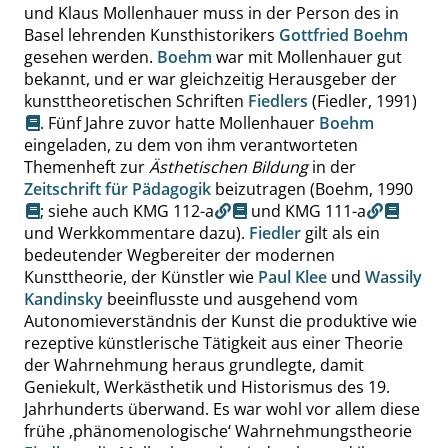
und Klaus Mollenhauer muss in der Person des in
Basel lehrenden Kunsthistorikers
Gottfried Boehm
gesehen werden.
Boehm
war mit Mollenhauer gut
bekannt, und er war gleichzeitig Herausgeber der
kunsttheoretischen Schriften
Fiedlers
(Fiedler, 1991)
. Fünf Jahre zuvor hatte Mollenhauer
Boehm
eingeladen, zu dem von ihm verantworteten
Themenheft zur
Ästhetischen Bildung
in der
Zeitschrift für Pädagogik
beizutragen (
Boehm, 1990
; siehe auch
KMG 112-a
und
KMG 111-a
und Werkkommentare dazu).
Fiedler
gilt als ein
bedeutender Wegbereiter der modernen
Kunsttheorie, der Künstler wie
Paul Klee
und
Wassily
Kandinsky
beeinflusste und ausgehend vom
Autonomieverständnis der Kunst die produktive wie
rezeptive künstlerische Tätigkeit aus einer Theorie
der Wahrnehmung heraus grundlegte, damit
Geniekult, Werkästhetik und Historismus des 19.
Jahrhunderts überwand. Es war wohl vor allem diese
frühe
‚
phänomenologische
‘
Wahrnehmungstheorie