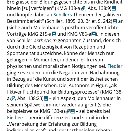
Ereignisse der Bildungsgeschichte bis in die Kindheit
hinein [zu] verfolgen
“
(KMG 138-a
,
Abs. 138:9
)
und knüpfe dabei an
Schillers
Theorem der
„
aktiven
Bestimmbarkeit
“
(Schiller, 1895, 20. Brief,
S. 242
)
an
(siehe auch Mollenhauers posthum veröffentlichte
Vorträge
KMG 215-a
und
KMG V86-a
). In diesen
von Schiller
ästhetisch
genannten Zustand, der sich
durch die Gleichzeitigkeit von Rezeption und
Spontaneität auszeichne, könne der Mensch nur
gelangen in Momenten, in denen er frei von
physischen und moralischen Nötigungen sei.
Fiedler
ginge es zudem um die Negation von Nachahmung
in Bezug auf die Kunst und somit der ästhetischen
Bildung des Menschen. Die
‚
Autonomie
‘
-Figur,
„
als
fiktiver Fluchtpunkt für Bildungsprozesse
“
(KMG 138-
a
,
Abs. 138:23
)
– ein Aspekt, den Mollenhauer in
seinem Spätwerk immer wieder aufgreift
(siehe
beispielsweise KMG 133-a)
– sei bereits bei
Fiedlers
Theorie differenziert und somit in der
„
Verarbeitung der Erfahrung zur Bildung
individueller Kraft und [der] ästhesiologische[n]