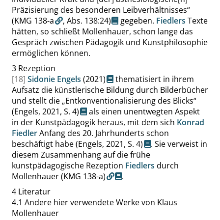
Präzisierung des besonderen Leibverhältnisses
“
(KMG 138-a
,
Abs. 138:24
)
gegeben.
Fiedlers
Texte
hätten, so schließt Mollenhauer, schon lange das
Gespräch zwischen Pädagogik und Kunstphilosophie
ermöglichen können.
3
Rezeption
[18]
Sidonie Engels
(2021)
thematisiert in ihrem
Aufsatz die künstlerische Bildung durch Bilderbücher
und stellt die
„
Entkonventionalisierung des Blicks
“
(Engels, 2021,
S. 4
)
als einen unentwegten Aspekt
in der Kunstpädagogik heraus, mit dem sich
Konrad
Fiedler
Anfang des 20. Jahrhunderts schon
beschäftigt habe
(Engels, 2021,
S. 4
)
. Sie verweist in
diesem Zusammenhang auf die frühe
kunstpädagogische Rezeption
Fiedlers
durch
Mollenhauer
(KMG 138-a)
.
4
Literatur
4.1
Andere hier verwendete Werke von Klaus
Mollenhauer