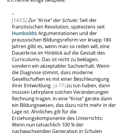
Ich nenne einige Beispiele:
–
[143:5]
Zur
“
Krise
”
der Schule:
Seit der
französischen Revolution, spätestens seit
Humboldts
Argumentationen und der
preussischen
Bildungsreform vor knapp 180
Jahren gibt es, wenn man so reden will, eine
Dauerkrise im Hinblick auf die Gestalt des
Curriculums. Das ist nicht zu beklagen,
sondern ein akzeptabler Sachverhalt. Wenn
die Diagnose stimmt,
dass
moderne
Gesellschaften es mit einer Beschleunigung
ihrer Entwicklung
|
a
17|
zu tun haben, dann
müssen Lehrpläne solchen Veränderungen
Rechnung tragen. In eine
“
Krise
”
geräte dann
ein Bildungswesen, das dazu nicht mehr in der
Lage ist. Ähnliches gilt für die
Erziehungskomponente des Unterrichts:
Wenn nun tatsächlich
100 %
der
nachwachsenden Generation in Schulen