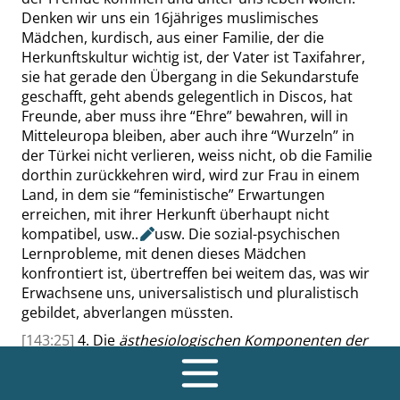
Denken wir uns ein 16jähriges muslimisches
Mädchen, kurdisch, aus einer Familie, der die
Herkunftskultur wichtig ist, der Vater ist Taxifahrer,
sie hat gerade den Übergang in die Sekundarstufe
geschafft, geht abends gelegentlich in Discos, hat
Freunde, aber
muss
ihre
“
Ehre
”
bewahren, will in
Mitteleuropa bleiben, aber auch ihre
“
Wurzeln
”
in
der Türkei nicht verlieren,
weiss
nicht, ob die Familie
dorthin zurückkehren wird, wird zur Frau in einem
Land, in dem sie
“
feministische
”
Erwartungen
erreichen, mit ihrer Herkunft überhaupt
nicht
kompatibel,
usw..
usw. Die sozial-psychischen
Lernprobleme
, mit denen
dieses Mädchen
konfrontiert ist, übertreffen bei weitem das, was wir
Erwachsene uns, universalistisch und pluralistisch
gebildet, abverlangen
müssten
.
[143:25]
4. Die
ästhesiologischen Komponenten der
Bildung
des Menschen: Der Ausdruck
“
ästhesiologisch
”
weist auf die Frage hin, welche
Bedeutung im Leben des Menschen seiner