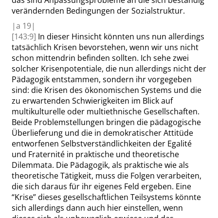
das sind Anpassungsprobleme an die sich beständig
verändernden Bedingungen der Sozialstruktur.
|
a
19|
[143:9]
In dieser Hinsicht könnten uns nun allerdings
tatsächlich Krisen
bevorstehen, wenn wir uns nicht
schon mittendrin befinden sollten. Ich sehe zwei
solcher Krisenpotentiale, die nun aller
dings nicht der
Pädagogik entstammen, sondern ihr vorgegeben
sind: die Krisen des ökonomischen Systems und die
zu erwartenden Schwierigkeiten im Blick auf
multikulturelle oder multiethnische Gesellschaften.
Beide Problemstellungen bringen die pädagogische
Überlieferung und die in demokratischer Attitüde
entworfenen Selbstverständlichkeiten der
Egalité
und
Fraternité
in praktische und theoretische
Dilemmata. Die Pädagogik, als praktische wie als
theoretische Tätigkeit,
muss
die Folgen verarbeiten,
die sich daraus für ihr eigenes Feld ergeben. Eine
“
Krise
”
dieses gesellschaftlichen Teilsystems könnte
sich allerdings dann auch hier einstellen, wenn