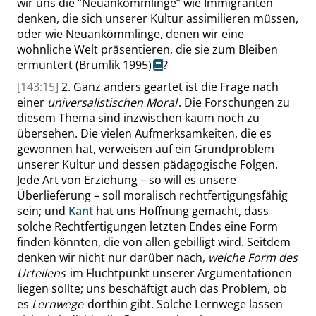
wir uns die
“
Neuankömmlinge
”
wie Immigranten
denken, die sich unserer Kultur assimilieren müssen,
oder wie Neuankömmlinge, denen wir eine
wohnliche Welt präsentieren
, die sie zum Bleiben
ermuntert
(Brumlik
1995)
?
[143:15]
2. Ganz anders geartet ist die Frage nach
einer
universalistischen Moral
. Die Forschungen zu
diesem Thema sind inzwischen kaum noch zu
übersehen. Die vielen Aufmerksamkeiten, die es
gewonnen hat, verweisen auf ein Grundproblem
unserer Kultur und dessen pädagogische Folgen.
Jede Art von Erziehung – so will es unsere
Überlieferung – soll moralisch rechtfertigungsfähig
sein; und
Kant
hat uns Hoffnung gemacht,
dass
solche Rechtfertigungen letzten Endes eine Form
finden könnten, die von allen gebilligt wird. Seitdem
denken wir nicht nur darüber nach,
welche Form des
Urteilens
im Fluchtpunkt unserer Argumentationen
liegen sollte; uns beschäftigt auch das Problem, ob
es
Lernwege
dorthin gibt. Solche Lernwege lassen