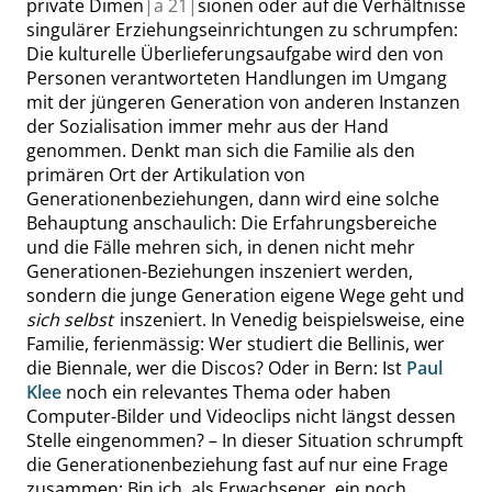
private Dimen
|
a
21|
sionen oder auf die Verhältnisse
singulärer Erziehungseinrichtungen zu schrumpfen:
Die kulturelle Überlieferungsaufgabe wird den von
Personen verantworteten Handlungen im Umgang
mit der jüngeren Generation von anderen Instanzen
der Sozialisation immer mehr aus der Hand
genommen. Denkt man sich die Familie als den
primären Ort der Artikulation von
Generationenbeziehungen, dann wird eine solche
Behauptung anschaulich: Die
Erfahrungsbereiche
und die Fälle mehren sich, in denen nicht mehr
Generationen-Beziehungen inszeniert werden,
sondern die junge Generation eigene Wege geht und
sich selbst
inszeniert. In Venedig beispielsweise, eine
Familie,
ferienmässig
: Wer studiert die Bellinis, wer
die Biennale, wer die Discos? Oder in Bern: Ist
Paul
Klee
noch ein relevantes Thema oder haben
Computer-Bilder und Videoclips nicht längst dessen
Stelle eingenommen? – In dieser Situation schrumpft
die Generationenbeziehung fast auf nur eine Frage
zusammen: Bin ich, als Erwachsener, ein noch