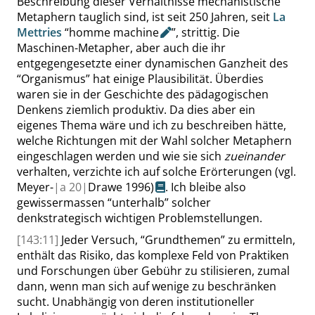
Beschreibung dieser Verhältnisse mechanistische
Metaphern tauglich sind, ist seit 250 Jahren, seit
La
Mettries
“
homme machine
”
, strittig. Die
Maschinen-Metapher, aber auch die ihr
entgegengesetzte einer dynamischen Ganzheit des
“
Organismus
”
hat einige Plausibilität. Überdies
waren
sie
in der Geschichte des pädagogischen
Denkens ziemlich produktiv. Da dies aber ein
eigenes Thema wäre und ich zu beschreiben hätte,
welche Richtungen mit der Wahl solcher Metaphern
eingeschlagen werden und wie sie sich
zueinander
verhalten, verzichte ich auf solche Erörterungen
(vgl.
Meyer-
|
a
20|
Drawe 1996)
. Ich bleibe also
gewissermassen
“
unterhalb
”
solcher
denkstrategisch wichtigen Problemstellungen.
[143:11]
Jeder Versuch,
“
Grundthemen
”
zu ermitteln,
enthält das Risiko, das komplexe Feld von Praktiken
und Forschungen über Gebühr zu stilisieren, zumal
dann, wenn man sich auf wenige zu beschränken
sucht. Unabhängig von deren institutioneller