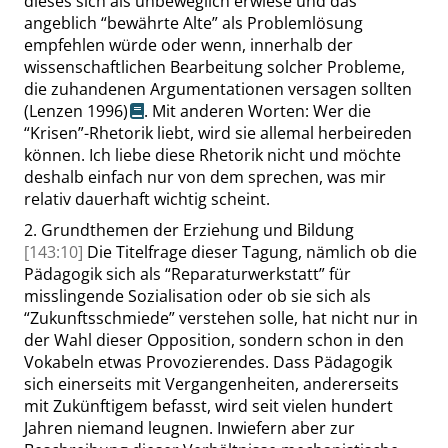
dieses sich als unbeweglich erwiese und das
angeblich
“
bewährte Alte
”
als Problemlösung
empfehlen würde oder wenn, innerhalb der
wissenschaftlichen Bearbeitung solcher Probleme,
die zuhandenen Argumentationen versagen sollten
(Lenzen 1996)
. Mit anderen Worten: Wer die
“
Krisen
”
-Rhetorik liebt, wird sie allemal herbeireden
können. Ich liebe diese Rhetorik nicht und möchte
deshalb einfach nur von dem sprechen, was mir
relativ dauerhaft wichtig scheint.
2.
Grundthemen der Erziehung und Bildung
[143:10]
Die Titelfrage dieser Tagung, nämlich ob die
Pädagogik sich als
“
Reparaturwerkstatt
”
für
misslingende Sozialisation oder ob sie sich als
“
Zukunftsschmiede
”
verstehen solle, hat nicht nur in
der Wahl dieser Opposition, sondern schon in den
Vokabeln etwas Provozierendes
.
Dass
Pädagogik
sich einerseits mit Vergangenheiten, andererseits
mit Zukünftigem
befasst
, wird seit vielen hundert
Jahren niemand leugnen. Inwiefern aber zur