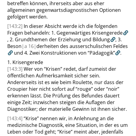
betreffen können, ihrerseits aber aus eher
allgemeinen gegenwartsdiagnostischen Optionen
gefolgert werden.
[143:2]
In dieser Absicht werde ich die folgenden
Fragen behandeln:
1. Gegenwärtiges Krisengerede
,
2. Grundthemen der Erziehung und Bildung
,
3.
Beson
|
a
16|
derheiten des
ausserschulischen
Feldes
und
4. Zwei Konstruktionen von
“
Pädagogik
”
.
1.
Krisengerede
[143:3]
Wer von
“
Krisen
”
redet, darf zumeist der
öffentlichen Aufmerksamkeit sicher sein.
Andererseits ist es wie beim Roulette, nur
dass
der
Croupier hier nicht sofort auf
“
rouge
”
oder
“
noir
”
erkennen lässt. Die Prüfung des Befundes dauert
einige Zeit; inzwischen steigen die Auflagen der
Diagnostiker; der materielle
Gewinn ist ihnen sicher.
[143:4]
“
Krise
”
nennen wir, in Anlehnung an die
medizinische Diagnostik, eine Situation, in der es um
Leben oder Tod geht;
“
Krise
”
meint aber, jedenfalls