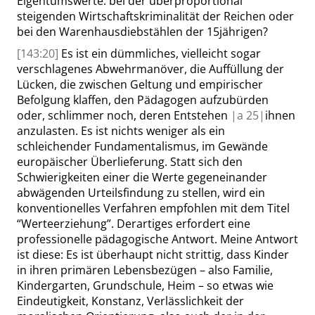
Eigentumswerte: bei der überproportional
steigenden Wirtschaftskriminalität der Reichen oder
bei den Warenhausdiebstählen der 15jährigen?
[143:20]
Es ist ein dümmliches, vielleicht sogar
verschlagenes Abwehrmanöver, die Auffüllung der
Lücken, die zwischen Geltung und empirischer
Befolgung klaffen, den Pädagogen aufzubür
den
oder, schlimmer noch, deren Entstehen
|
a
25|
ihnen
anzulasten. Es ist nichts weniger als ein
schleichender Fundamentalismus, im Gewände
europäischer Überlieferung. Statt sich den
Schwierigkeiten einer die Werte gegeneinander
abwägenden Urteilsfindung zu stellen, wird ein
konventionelles Verfahren empfohlen mit dem Titel
“
Werteerziehung
”
. Derartiges erfordert eine
professionelle pädagogische Antwort. Meine Antwort
ist diese: Es ist überhaupt nicht strittig,
dass
Kinder
in ihren primären Lebensbezügen – also Familie,
Kindergarten, Grundschule, Heim – so etwas wie
Eindeutigkeit, Konstanz,
Verlässlichkeit
der