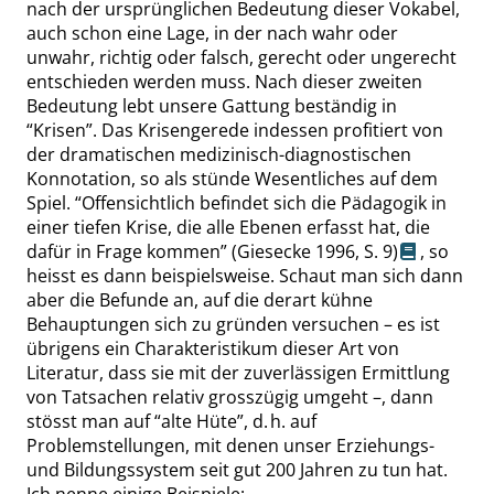
nach der ursprünglichen Bedeutung dieser Vokabel,
auch schon eine Lage, in der nach wahr oder
unwahr, richtig oder falsch, gerecht oder ungerecht
entschieden werden muss. Nach dieser zweiten
Bedeutung lebt unsere Gattung beständig in
“
Krisen
”
. Das Krisengerede indessen profitiert von
der dramatischen medizinisch-diagnostischen
Konnotation, so als stünde Wesentliches auf dem
Spiel.
“
Offensichtlich befindet sich die Pädagogik in
einer tiefen Krise, die alle Ebenen erfasst hat, die
dafür in Frage kommen
”
(Giesecke 1996,
S. 9
)
, so
heisst
es dann beispielsweise. Schaut man
sich dann
aber die Befunde an, auf die derart kühne
Behauptungen sich zu gründen versuchen – es ist
übrigens ein Charakteristikum dieser Art von
Literatur,
dass
sie mit der zuverlässigen Ermittlung
von Tatsachen relativ
grosszügig
umgeht –, dann
stösst
man auf
“
alte Hüte
”
, d. h. auf
Problemstellungen, mit denen unser Erziehungs-
und Bildungssystem seit gut 200 Jahren zu tun hat.