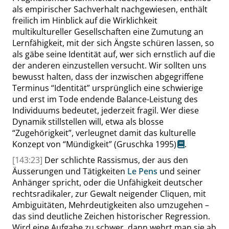
als empirischer Sachverhalt nachgewiesen, enthält
freilich im Hinblick auf die Wirklichkeit
multikultureller Gesellschaften eine Zumutung an
Lernfähigkeit, mit der sich Ängste schüren lassen, so
als gäbe seine Identität auf, wer sich ernstlich auf die
der anderen einzustellen versucht. Wir sollten uns
bewusst halten,
dass
der inzwischen abgegriffene
Terminus
“
Identität
”
ursprünglich eine schwierige
und erst im Tode endende Balance-Leistung des
Individuums bedeutet, jederzeit fragil. Wer diese
Dynamik stillstellen will, etwa als
blosse
“
Zugehörigkeit
”
, verleugnet damit das kulturelle
Konzept von
“
Mündigkeit
”
(Gruschka 1995)
.
[143:23]
Der schlichte Rassismus, der aus den
Äusserungen
und Tätigkeiten
Le Pens
und seiner
Anhänger spricht, oder die Unfähigkeit deutscher
rechtsradikaler, zur Gewalt neigender Cliquen, mit
Ambiguitäten, Mehrdeutigkeiten also umzugehen –
das sind deutliche Zeichen historischer Regression.
Wird eine Aufgabe zu schwer, dann wehrt man sie ab