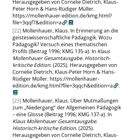
Herausgegeben von Cornelie Dietrich, Klaus-
Peter Horn & Hans-Rüdiger Müller.
https://mollenhauer-edition.de/kmg.html?
file=3qqf7&edition=a
.
[22]
Mollenhauer, Klaus. In Erinnerung an die
geisteswissenschaftliche Pädagogik. Wozu
Pädagogik? Versuch eines thematischen
Profils (Beitrag 1996; KMG 135-a). In
Klaus
Mollenhauer Gesamtausgabe. Historisch-
kritische Edition
. (2025). Herausgegeben von
Cornelie Dietrich, Klaus-Peter Horn & Hans-
Rüdiger Müller.
https://mollenhauer-
edition.de/kmg.html?file=3qqch&edition=a
.
[23]
Mollenhauer, Klaus. Über Mutmaßungen
zum
„
Niedergang
“
der Allgemeinen Pädagogik
– eine Glosse (Beitrag 1996; KMG 137-a). In
Klaus Mollenhauer Gesamtausgabe.
Historisch-kritische Edition
. (2025).
Herausgegeben von Cornelie Dietrich, Klaus-