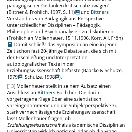
pädagogischer Gedanken kritisch abzuwägen
“
(Bittner & Fröhlich, 1997,
S. 11
)
und
Bittners
Verständnis von Pädagogik aus Perspektive
unterschiedlicher Disziplinen – Pädagogik,
Philosophie und Psychoanalyse – zu diskutieren
(Fröhlich an Mollenhauer, 15.11.1996, Korr. All. Fröh)
. Damit schließt das Symposion an eine in jener
Zeit schon fast 20-jährige Debatte an, die sich mit
der Erschließung und Interpretation
autobiografischer Texte in der
Erziehungswissenschaft befasste (
Baacke & Schulze,
1979
;
Schulze, 1998
).
[13]
Mollenhauer stellt in seinem Aufsatz einen
Anschluss an
Bittners
Buch her. Die darin
vorgetragene Klage über eine szientistisch
voreingenommene und die Subjektperspektive zu
stark vernachlässigende Erziehungswissenschaft
lässt Mollenhauer fragen, ob
Erziehungswissenschaft
als akademische Disziplin an
Universitäten wirklich nötig sei, oder ob die Frage