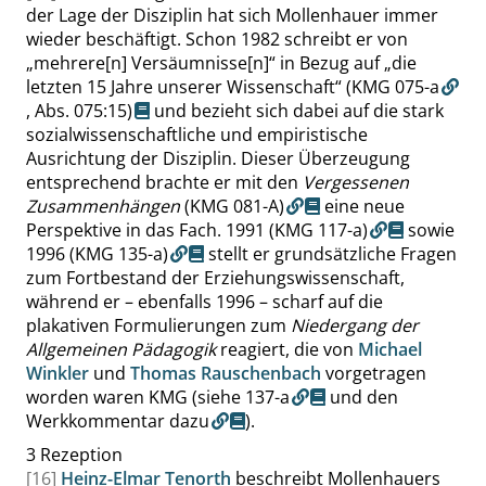
der Lage der Disziplin hat sich Mollenhauer immer
wieder beschäftigt. Schon 1982 schreibt er von
„
mehrere[n] Versäumnisse[n]
“
in Bezug auf
„
die
letzten 15 Jahre unserer Wissenschaft
“
(KMG 075-a
,
Abs. 075:15
)
und bezieht sich dabei auf die stark
sozialwissenschaftliche und empiristische
Ausrichtung der Disziplin. Dieser Überzeugung
entsprechend brachte er mit den
Vergessenen
Zusammenhängen
(KMG 081-A)
eine neue
Perspektive in das Fach. 1991
(KMG 117-a)
sowie
1996
(KMG 135-a)
stellt er grundsätzliche Fragen
zum Fortbestand der Erziehungswissenschaft,
während er – ebenfalls 1996 – scharf auf die
plakativen Formulierungen zum
Niedergang der
Allgemeinen Pädagogik
reagiert, die von
Michael
Winkler
und
Thomas Rauschenbach
vorgetragen
worden waren
KMG (siehe 137-a
und den
Werkkommentar dazu
).
3
Rezeption
[16]
Heinz-Elmar Tenorth
beschreibt Mollenhauers