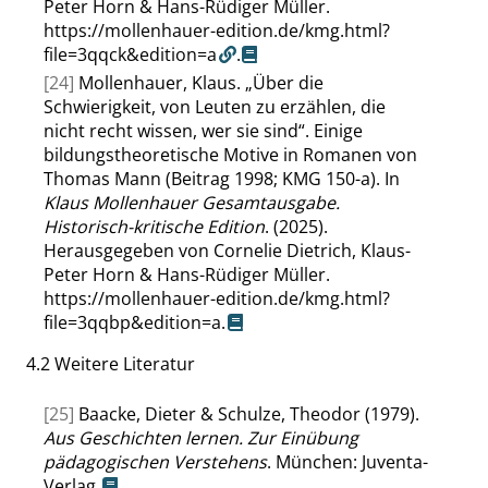
Peter Horn & Hans-Rüdiger Müller.
https://mollenhauer-edition.de/kmg.html?
file=3qqck&edition=a
.
[24]
Mollenhauer, Klaus.
„
Über die
Schwierigkeit, von Leuten zu erzählen, die
nicht recht wissen, wer sie sind
“
. Einige
bildungstheoretische Motive in Romanen von
Thomas Mann (Beitrag 1998; KMG 150-a). In
Klaus Mollenhauer Gesamtausgabe.
Historisch-kritische Edition
. (2025).
Herausgegeben von Cornelie Dietrich, Klaus-
Peter Horn & Hans-Rüdiger Müller.
https://mollenhauer-edition.de/kmg.html?
file=3qqbp&edition=a
.
4.2
Weitere Literatur
[25]
Baacke, Dieter & Schulze, Theodor (1979).
Aus Geschichten lernen. Zur Einübung
pädagogischen Verstehens
. München: Juventa-
Verlag.