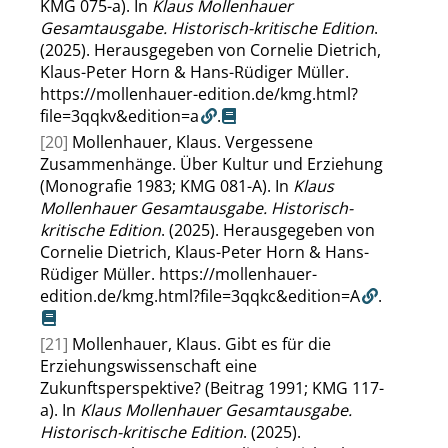
KMG 075-a). In
Klaus Mollenhauer
Gesamtausgabe. Historisch-kritische Edition
.
(2025). Herausgegeben von Cornelie Dietrich,
Klaus-Peter Horn & Hans-Rüdiger Müller.
https://mollenhauer-edition.de/kmg.html?
file=3qqkv&edition=a
.
[20]
Mollenhauer, Klaus. Vergessene
Zusammenhänge. Über Kultur und Erziehung
(Monografie 1983; KMG 081-A). In
Klaus
Mollenhauer Gesamtausgabe. Historisch-
kritische Edition
. (2025). Herausgegeben von
Cornelie Dietrich, Klaus-Peter Horn & Hans-
Rüdiger Müller.
https://mollenhauer-
edition.de/kmg.html?file=3qqkc&edition=A
.
[21]
Mollenhauer, Klaus. Gibt es für die
Erziehungswissenschaft eine
Zukunftsperspektive? (Beitrag 1991; KMG 117-
a). In
Klaus Mollenhauer Gesamtausgabe.
Historisch-kritische Edition
. (2025).