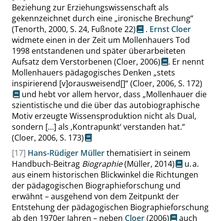
Beziehung zur Erziehungswissenschaft als
gekennzeichnet durch eine
„
ironische Brechung
“
(Tenorth, 2000,
S. 24
, Fußnote 22)
.
Ernst Cloer
widmete einen in der Zeit um Mollenhauers Tod
1998 entstandenen und später überarbeiteten
Aufsatz dem Verstorbenen
(Cloer, 2006)
. Er nennt
Mollenhauers pädagogisches Denken
„
stets
inspirierend [v]orausweisend[]
“
(Cloer, 2006,
S. 172
)
und hebt vor allem hervor, dass
„
Mollenhauer die
szientistische und die über das autobiographische
Motiv erzeugte Wissensproduktion nicht als Dual,
sondern […] als
‚
Kontrapunkt
‘
verstanden hat.
“
(Cloer, 2006,
S. 173
)
[17]
Hans-Rüdiger Müller
thematisiert in seinem
Handbuch-Beitrag
Biographie
(Müller, 2014)
u. a.
aus einem historischen Blickwinkel die Richtungen
der pädagogischen Biographieforschung und
erwähnt – ausgehend von dem Zeitpunkt der
Entstehung der pädagogischen Biographieforschung
ab den 1970er Jahren – neben
Cloer
(2006)
auch