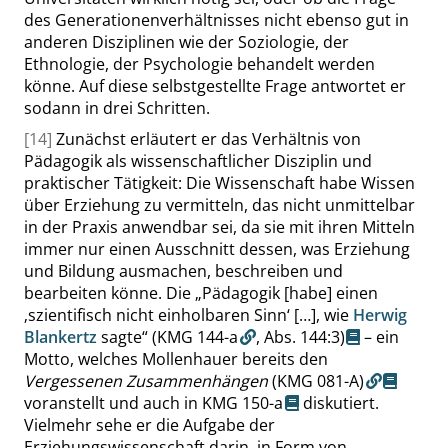
des Generationenverhältnisses nicht ebenso gut in
anderen Disziplinen wie der Soziologie, der
Ethnologie, der Psychologie behandelt werden
könne. Auf diese selbstgestellte Frage antwortet er
sodann in drei Schritten.
[14]
Zunächst erläutert er das Verhältnis von
Pädagogik als wissenschaftlicher Disziplin und
praktischer Tätigkeit: Die Wissenschaft habe Wissen
über Erziehung zu vermitteln, das nicht unmittelbar
in der Praxis anwendbar sei, da sie mit ihren Mitteln
immer nur einen Ausschnitt dessen, was Erziehung
und Bildung ausmachen, beschreiben und
bearbeiten könne. Die
„
Pädagogik [habe] einen
‚
szientifisch nicht einholbaren Sinn
‘
[…], wie
Herwig
Blankertz
sagte
“
(KMG 144-a
,
Abs. 144:3
)
– ein
Motto, welches Mollenhauer bereits den
Vergessenen Zusammenhängen
(KMG 081-A)
voranstellt und auch in
KMG 150-a
diskutiert.
Vielmehr sehe er die Aufgabe der
Erziehungswissenschaft darin, in Form von