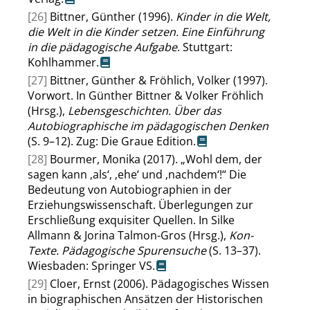
[26]
Bittner, Günther (1996).
Kinder in die Welt,
die Welt in die Kinder setzen. Eine Einführung
in die pädagogische Aufgabe
. Stuttgart:
Kohlhammer.
[27]
Bittner, Günther & Fröhlich, Volker (1997).
Vorwort. In Günther Bittner & Volker Fröhlich
(Hrsg.),
Lebensgeschichten. Über das
Autobiographische im pädagogischen Denken
(S. 9–12). Zug: Die Graue Edition.
[28]
Bourmer, Monika (2017).
„
Wohl dem, der
sagen kann
‚
als
‘
,
‚
ehe
‘
und
‚
nachdem
‘
!
“
Die
Bedeutung von Autobiographien in der
Erziehungswissenschaft. Überlegungen zur
Erschließung exquisiter Quellen. In Silke
Allmann & Jorina Talmon-Gros (Hrsg.),
Kon-
Texte. Pädagogische Spurensuche
(S. 13–37).
Wiesbaden: Springer VS.
[29]
Cloer, Ernst (2006). Pädagogisches Wissen
in biographischen Ansätzen der Historischen