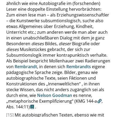
ähnlich wie eine Autobiografie im (forschenden)
Leser eine doppelte Einstellung hervorbrächten:
Zum einen lese man – als Erziehungswissenschaftler
– die Kunstwerke subsumtionslogisch, suche also
etwas Allgemeines über Erziehung, Kindheit,
Unterricht etc.; zum anderen werde man aber auch
in einen unabschließbaren Dialog mit dem je ganz
Besonderen
dieses
Bildes,
dieser
Biografie oder
dieses
Musikstückes gebracht, der sich zur
Subsumtionslogik immer kontrapunktisch verhalte.
Als Beispiel bespricht Mollenhauer zwei Radierungen
von
Rembrandt
, in denen sich
Rembrandts
eigene
pädagogische Sprache zeige. Bilder, genau wie
autobiographische Texte, seien Fiktionen und
Konstruktionen des
„
Innenweltlichen
“
, in ihnen
stecke Wissen, das nicht anders zugänglich sei als
durch eine, wie
Nelson Goodman
es nenne,
„
metaphorische Exemplifizierung
“
(KMG 144-a
,
Abs. 144:11
)
.
[15]
Mit autobiografischen Texten, ebenso wie mit