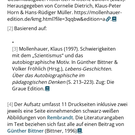
Herausgegeben von Cornelie Dietrich, Klaus-Peter
Horn & Hans-Rüdiger Müller.
https://mollenhauer-
edition.de/kmg.html?file=3qqbw&edition=a
.
[2]
Basierend auf:
•
[3]
Mollenhauer, Klaus (1997). Schwierigkeiten
mit dem
„
Szientismus
“
und das
autobiographische Motiv. In Günther Bittner &
Volker Fröhlich (Hrsg.),
Lebens-Geschichten.
Über das Autobiographische im
pädagogischen Denken
(S. 213–223). Zug: Die
Graue Edition.
[4]
Der Aufsatz umfasst 11 Druckseiten inklusive zwei
jeweils eine Seite einnehmenden schwarz-weißen
Abbildungen von
Rembrandt
. Die Literaturangaben
im Text beziehen sich fast alle auf einen Beitrag von
Günther Bittner
(Bittner, 1996)
.