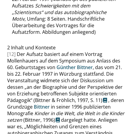
Aufsatzes
Schwierigkeiten mit dem
„
Szientismus
“
und das autobiographische
Motiv
, Umfang: 8 Seiten. Handschriftliche
Überarbeitung des Vortrages für die
Aufsatzform. Abbildungen anliegend)
2
Inhalt und Kontexte
[12]
Der Aufsatz basiert auf einem Vortrag
Mollenhauers auf dem Symposium aus Anlass des
60. Geburtstages von
Günther Bittner
, das vom 21.
bis 22. Februar 1997 in Würzburg stattfand. Die
Veranstaltung widmete sich der Diskussion um
dessen
„
an der Biographie und der Perspektive der
von Erziehung betroffenen Subjekte orientierten
Pädagogik
“
(Bittner & Fröhlich, 1997,
S. 11
)
, deren
Grundzüge
Bittner
in seiner 1996 publizierten
Monografie
Kinder in die Welt, die Welt in die Kinder
setzen
(Bittner, 1996)
dargelegt hatte. Anliegen
war es,
„
Möglichkeiten und Grenzen eines
autobiographischen Zugangs zum Verständnis