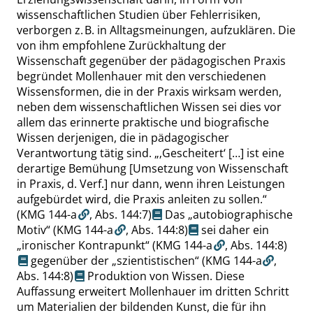
wissenschaftlichen Studien über Fehlerrisiken,
verborgen z. B. in Alltagsmeinungen, aufzuklären. Die
von ihm empfohlene Zurückhaltung der
Wissenschaft gegenüber der pädagogischen Praxis
begründet Mollenhauer mit den verschiedenen
Wissensformen, die in der Praxis wirksam werden,
neben dem wissenschaftlichen Wissen sei dies vor
allem das erinnerte praktische und biografische
Wissen derjenigen, die in pädagogischer
Verantwortung tätig sind.
„
‚
Gescheitert
‘
[…] ist eine
derartige Bemühung [Umsetzung von Wissenschaft
in Praxis, d. Verf.] nur dann, wenn ihren Leistungen
aufgebürdet wird, die Praxis anleiten zu sollen.
“
(KMG 144-a
,
Abs. 144:7
)
Das
„
autobiographische
Motiv
“
(KMG 144-a
,
Abs. 144:8
)
sei daher ein
„
ironischer Kontrapunkt
“
(KMG 144-a
,
Abs. 144:8
)
gegenüber der
„
szientistischen
“
(KMG 144-a
,
Abs. 144:8
)
Produktion von Wissen. Diese
Auffassung erweitert Mollenhauer im dritten Schritt
um Materialien der bildenden Kunst, die für ihn