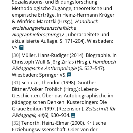
Sozialisations- und Bildungsforschung.
Methodologische Zugänge, theoretische und
empirische Erträge. In Heinz-Hermann Krüger
& Winfried Marotzki (Hrsg.),
Handbuch
erziehungswissenschaftliche
Biographieforschung
(2., überarbeitete und
aktualisierte Auflage, S. 171–204). Wiesbaden:
VS.
[30]
Müller, Hans-Rüdiger (2014). Biographie. In
Christoph Wulf & Jörg Zirfas (Hrsg.),
Handbuch
Pädagogische Anthropologie
(S. 537–547).
Wiesbaden: Springer VS.
[31]
Schulze, Theodor (1998). Günther
Bittner/Volker Fröhlich (Hrsg.): Lebens-
Geschichten. Über das Autobiographische im
pädagogischen Denken. Kusterdingen: Die
Graue Edition 1997. [Rezension].
Zeitschrift für
Pädagogik
,
44
(6), 930–934.
[32]
Tenorth, Heinz-Elmar (2000). Kritische
Erziehungswissenschaft. Oder von der