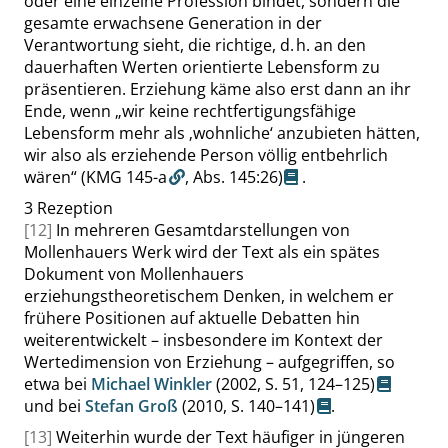
oder eine einzelne Profession bindet, sondern die
gesamte erwachsene Generation in der
Verantwortung sieht, die richtige, d. h. an den
dauerhaften Werten orientierte Lebensform zu
präsentieren. Erziehung käme also erst dann an ihr
Ende, wenn
„
wir keine rechtfertigungsfähige
Lebensform mehr als
‚
wohnliche
‘
anzubieten hätten,
wir also als erziehende Person völlig entbehrlich
wären
“
(KMG 145-a
,
Abs. 145:26
)
.
3
Rezeption
[12]
In mehreren Gesamtdarstellungen von
Mollenhauers Werk wird der Text als ein spätes
Dokument von Mollenhauers
erziehungstheoretischem Denken, in welchem er
frühere Positionen auf aktuelle Debatten hin
weiterentwickelt – insbesondere im Kontext der
Wertedimension von Erziehung – aufgegriffen, so
etwa bei
Michael Winkler
(2002,
S. 51
,
124–125
)
und bei
Stefan Groß
(2010,
S. 140–141
)
.
[13]
Weiterhin wurde der Text häufiger in jüngeren