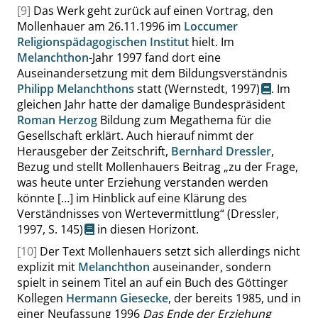
[9]
Das Werk geht zurück auf einen Vortrag, den
Mollenhauer am 26.11.1996 im
Loccumer
Religionspädagogischen Institut
hielt. Im
Melanchthon
-Jahr 1997 fand dort eine
Auseinandersetzung mit dem Bildungsverständnis
Philipp Melanchthons
statt
(Wernstedt, 1997)
. Im
gleichen Jahr hatte der damalige Bundespräsident
Roman Herzog
Bildung zum Megathema für die
Gesellschaft erklärt. Auch hierauf nimmt der
Herausgeber der Zeitschrift,
Bernhard Dressler
,
Bezug und stellt Mollenhauers Beitrag
„
zu der Frage,
was heute unter Erziehung verstanden werden
könnte […] im Hinblick auf eine Klärung des
Verständnisses von Wertevermittlung
“
(Dressler,
1997,
S. 145
)
in diesen Horizont.
[10]
Der Text Mollenhauers setzt sich allerdings nicht
explizit mit
Melanchthon
auseinander, sondern
spielt in seinem Titel an auf ein Buch des Göttinger
Kollegen
Hermann Giesecke
, der bereits 1985, und in
einer Neufassung 1996
Das Ende der Erziehung