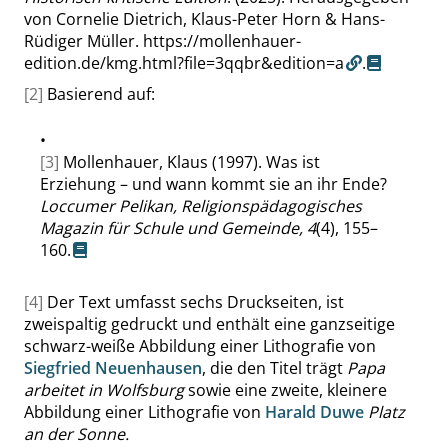
von Cornelie Dietrich, Klaus-Peter Horn & Hans-
Rüdiger Müller.
https://mollenhauer-
edition.de/kmg.html?file=3qqbr&edition=a
.
[2]
Basierend auf:
•
[3]
Mollenhauer, Klaus (1997). Was ist
Erziehung – und wann kommt sie an ihr Ende?
Loccumer Pelikan, Religionspädagogisches
Magazin für Schule und Gemeinde,
4
(4), 155–
160.
[4]
Der Text umfasst sechs Druckseiten, ist
zweispaltig gedruckt und enthält eine ganzseitige
schwarz-weiße Abbildung einer Lithografie von
Siegfried Neuenhausen
, die den Titel trägt
Papa
arbeitet in Wolfsburg
sowie eine zweite, kleinere
Abbildung einer Lithografie von
Harald Duwe
Platz
an der Sonne.