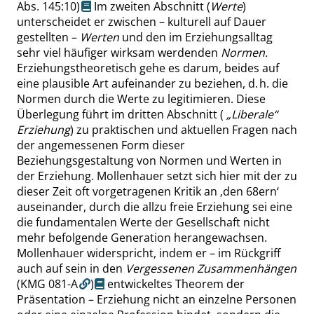
Abs. 145:10
)
Im zweiten Abschnitt (
Werte
)
unterscheidet er zwischen – kulturell auf Dauer
gestellten –
Werten
und den im Erziehungsalltag
sehr viel häufiger wirksam werdenden
Normen.
Erziehungstheoretisch gehe es darum, beides auf
eine plausible Art aufeinander zu beziehen, d. h. die
Normen durch die Werte zu legitimieren. Diese
Überlegung führt im dritten Abschnitt (
„
Liberale
“
Erziehung
) zu praktischen und aktuellen Fragen nach
der angemessenen Form dieser
Beziehungsgestaltung von Normen und Werten in
der Erziehung. Mollenhauer setzt sich hier mit der zu
dieser Zeit oft vorgetragenen Kritik an
‚
den 68ern
‘
auseinander, durch die allzu freie Erziehung sei eine
die fundamentalen Werte der Gesellschaft nicht
mehr befolgende Generation herangewachsen.
Mollenhauer widerspricht, indem er – im Rückgriff
auch auf sein in den
Vergessenen Zusammenhängen
(KMG 081-A
)
entwickeltes Theorem der
Präsentation – Erziehung nicht an einzelne Personen