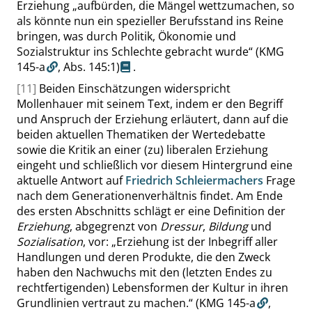
Erziehung
„
aufbürden, die Mängel wettzumachen, so
als könnte nun ein spezieller Berufsstand ins Reine
bringen, was durch Politik, Ökonomie und
Sozialstruktur ins Schlechte gebracht wurde
“
(KMG
145-a
,
Abs. 145:1
)
.
[11]
Beiden Einschätzungen widerspricht
Mollenhauer mit seinem Text, indem er den Begriff
und Anspruch der Erziehung erläutert, dann auf die
beiden aktuellen Thematiken der Wertedebatte
sowie die Kritik an einer (zu) liberalen Erziehung
eingeht und schließlich vor diesem Hintergrund eine
aktuelle Antwort auf
Friedrich Schleiermachers
Frage
nach dem Generationenverhältnis findet. Am Ende
des ersten Abschnitts schlägt er eine Definition der
Erziehung
, abgegrenzt von
Dressur
,
Bildung
und
Sozialisation
, vor:
„
Erziehung ist der Inbegriff aller
Handlungen und deren Produkte, die den Zweck
haben den Nachwuchs mit den (letzten Endes zu
rechtfertigenden) Lebensformen der Kultur in ihren
Grundlinien vertraut zu machen.
“
(KMG 145-a
,