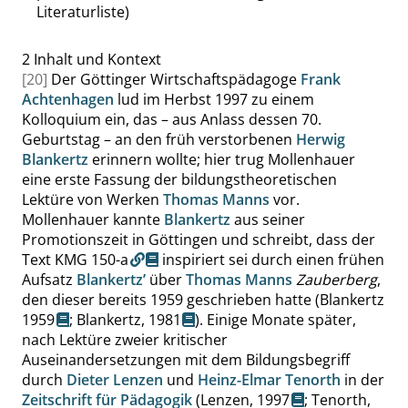
Literaturliste)
2
Inhalt und Kontext
[20]
Der Göttinger Wirtschaftspädagoge
Frank
Achtenhagen
lud im Herbst 1997 zu einem
Kolloquium ein, das – aus Anlass dessen 70.
Geburtstag – an den früh verstorbenen
Herwig
Blankertz
erinnern wollte; hier trug Mollenhauer
eine erste Fassung der bildungstheoretischen
Lektüre von Werken
Thomas Manns
vor.
Mollenhauer kannte
Blankertz
aus seiner
Promotionszeit in Göttingen und schreibt, dass der
Text
KMG 150-a
inspiriert sei durch einen frühen
Aufsatz
Blankertz’
über
Thomas Manns
Zauberberg
,
den dieser bereits 1959 geschrieben hatte (
Blankertz
1959
;
Blankertz, 1981
). Einige Monate später,
nach Lektüre zweier kritischer
Auseinandersetzungen mit dem Bildungsbegriff
durch
Dieter Lenzen
und
Heinz-Elmar Tenorth
in der
Zeitschrift für Pädagogik
(
Lenzen, 1997
;
Tenorth,