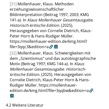
[31]
Mollenhauer, Klaus. Methoden
erziehungswissenschaftlicher
Bildinterpretation (Beitrag 1997, 2003; KMG
141-a). In
Klaus Mollenhauer Gesamtausgabe.
Historisch-kritische Edition
. (2025).
Herausgegeben von Cornelie Dietrich, Klaus-
Peter Horn & Hans-Rüdiger Müller.
https://mollenhauer-edition.de/kmg.html?
file=3qqc3&edition=a
.
[32]
Mollenhauer, Klaus. Schwierigkeiten mit
dem
„
Szientismus
“
und das autobiographische
Motiv (Beitrag 1997; KMG 144-a). In
Klaus
Mollenhauer Gesamtausgabe. Historisch-
kritische Edition
. (2025). Herausgegeben von
Cornelie Dietrich, Klaus-Peter Horn & Hans-
Rüdiger Müller.
https://mollenhauer-
edition.de/kmg.html?file=3qqbw&edition=a
.
4.2
Weitere Literatur