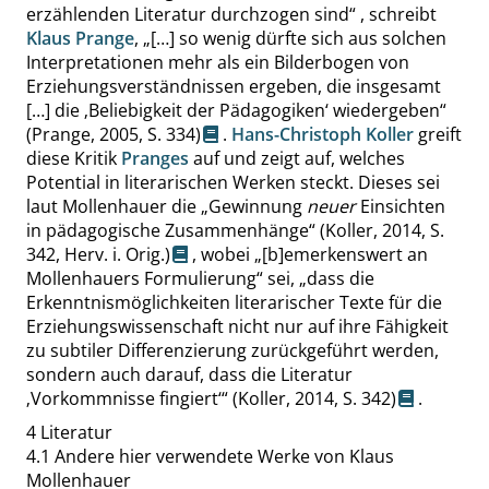
erzählenden Literatur durchzogen sind
“
, schreibt
Klaus Prange
,
„
[…] so wenig dürfte sich aus solchen
Interpretationen mehr als ein Bilderbogen von
Erziehungsverständnissen ergeben, die insgesamt
[…] die
‚
Beliebigkeit der Pädagogiken
‘
wiedergeben
“
(Prange, 2005,
S. 334
)
.
Hans-Christoph Koller
greift
diese Kritik
Pranges
auf und zeigt auf, welches
Potential in literarischen Werken steckt. Dieses sei
laut Mollenhauer die
„
Gewinnung
neuer
Einsichten
in pädagogische Zusammenhänge
“
(Koller, 2014,
S.
342
, Herv. i. Orig.)
, wobei
„
[b]emerkenswert an
Mollenhauers Formulierung
“
sei,
„
dass die
Erkenntnismöglichkeiten literarischer Texte für die
Erziehungswissenschaft nicht nur auf ihre Fähigkeit
zu subtiler Differenzierung zurückgeführt werden,
sondern auch darauf, dass die Literatur
‚
Vorkommnisse fingiert
‘
“
(Koller, 2014,
S. 342
)
.
4
Literatur
4.1
Andere hier verwendete Werke von Klaus
Mollenhauer