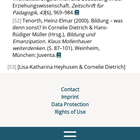
Erziehungswissenschaft.
Zeitschrift für
Pädagogik
,
43
(6), 969–984.
[52]
Tenorth, Heinz-Elmar (2000). Bildung – was
denn sonst? In Cornelie Dietrich & Hans-
Rüdiger Müller (Hrsg.),
Bildung und
Emanzipation. Klaus Mollenhauer
weiterdenken.
(S. 87–101). Weinheim,
München: Juventa.
[53]
[Lisa-Katharina Heyhusen & Cornelie Dietrich]
Contact
Imprint
Data Protection
Rights of Use