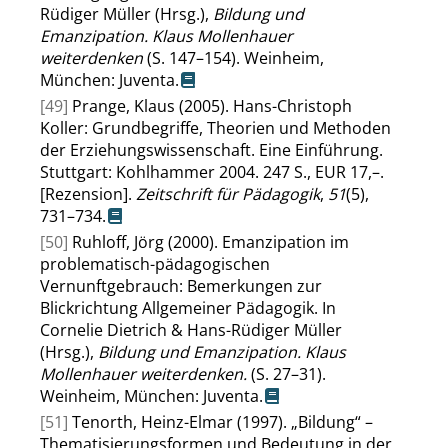
Rüdiger Müller (Hrsg.),
Bildung und
Emanzipation. Klaus Mollenhauer
weiterdenken
(S. 147–154). Weinheim,
München: Juventa.
[49]
Prange, Klaus (2005). Hans-Christoph
Koller: Grundbegriffe, Theorien und Methoden
der Erziehungswissenschaft. Eine Einführung.
Stuttgart: Kohlhammer 2004. 247 S., EUR 17,–.
[Rezension].
Zeitschrift für Pädagogik
,
51
(5),
731–734.
[50]
Ruhloff, Jörg (2000). Emanzipation im
problematisch-pädagogischen
Vernunftgebrauch: Bemerkungen zur
Blickrichtung Allgemeiner Pädagogik. In
Cornelie Dietrich & Hans-Rüdiger Müller
(Hrsg.),
Bildung und Emanzipation. Klaus
Mollenhauer weiterdenken.
(S. 27–31).
Weinheim, München: Juventa.
[51]
Tenorth, Heinz-Elmar (1997).
„
Bildung
“
–
Thematisierungsformen und Bedeutung in der