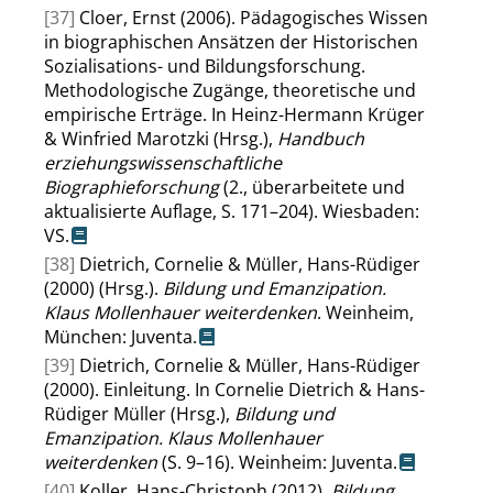
[37]
Cloer, Ernst (2006). Pädagogisches Wissen
in biographischen Ansätzen der Historischen
Sozialisations- und Bildungsforschung.
Methodologische Zugänge, theoretische und
empirische Erträge. In Heinz-Hermann Krüger
& Winfried Marotzki (Hrsg.),
Handbuch
erziehungswissenschaftliche
Biographieforschung
(2., überarbeitete und
aktualisierte Auflage, S. 171–204). Wiesbaden:
VS.
[38]
Dietrich, Cornelie & Müller, Hans-Rüdiger
(2000) (Hrsg.).
Bildung und Emanzipation.
Klaus Mollenhauer weiterdenken
. Weinheim,
München: Juventa.
[39]
Dietrich, Cornelie & Müller, Hans-Rüdiger
(2000). Einleitung. In Cornelie Dietrich & Hans-
Rüdiger Müller (Hrsg.),
Bildung und
Emanzipation. Klaus Mollenhauer
weiterdenken
(S. 9–16). Weinheim: Juventa.
[40]
Koller, Hans-Christoph (2012).
Bildung