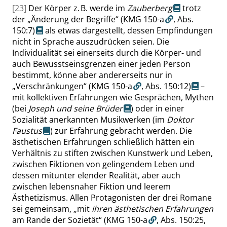
[23]
Der Körper z. B. werde im
Zauberberg
trotz
der
„
Änderung der Begriffe
“
(KMG 150-a
,
Abs.
150:7
)
als etwas dargestellt, dessen Empfindungen
nicht in Sprache auszudrücken seien. Die
Individualität sei einerseits durch die Körper- und
auch Bewusstseinsgrenzen einer jeden Person
bestimmt, könne aber andererseits nur in
„
Verschränkungen
“
(KMG 150-a
,
Abs. 150:12
)
–
mit kollektiven Erfahrungen wie Gesprächen, Mythen
(bei
Joseph und seine Brüder
) oder in einer
Sozialität anerkannten Musikwerken (im
Doktor
Faustus
) zur Erfahrung gebracht werden. Die
ästhetischen Erfahrungen schließlich hätten ein
Verhältnis zu stiften zwischen Kunstwerk und Leben,
zwischen Fiktionen von gelingendem Leben und
dessen mitunter elender Realität, aber auch
zwischen lebensnaher Fiktion und leerem
Ästhetizismus. Allen Protagonisten der drei Romane
sei gemeinsam,
„
mit
ihren ästhetischen Erfahrungen
am Rande der Sozietät
“
(KMG 150-a
,
Abs. 150:25
,