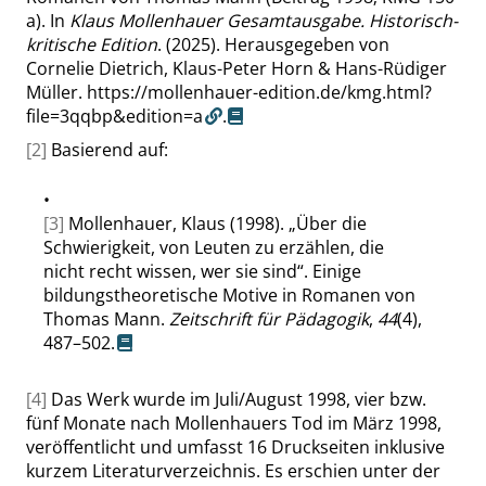
a). In
Klaus Mollenhauer Gesamtausgabe. Historisch-
kritische Edition
. (2025). Herausgegeben von
Cornelie Dietrich, Klaus-Peter Horn & Hans-Rüdiger
Müller.
https://mollenhauer-edition.de/kmg.html?
file=3qqbp&edition=a
.
[2]
Basierend auf:
•
[3]
Mollenhauer, Klaus (1998).
„
Über die
Schwierigkeit, von Leuten zu erzählen, die
nicht recht wissen, wer sie sind
“
. Einige
bildungstheoretische Motive in Romanen von
Thomas Mann.
Zeitschrift für Pädagogik
,
44
(4),
487–502.
[4]
Das Werk wurde im Juli/August 1998, vier bzw.
fünf Monate nach Mollenhauers Tod im März 1998,
veröffentlicht und umfasst 16 Druckseiten inklusive
kurzem Literaturverzeichnis. Es erschien unter der