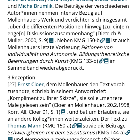
und
Micha Brumlik
. Die Beiträge der verschiedenen
Autor*innen nehmen intensiv Bezug auf
Mollenhauers Werk und verdichten sich insgesamt
„
über die differenten Positionen hinweg [zu] ein[em]
enge[n] Diskussionszusammenhang
“
(Dietrich &
Müller, 2000,
S. 9
)
. Neben
KMG 150-b
ist auch
Mollenhauers letzte Vorlesung
Fiktionen von
Individualität und Autonomie. Bildungstheoretische
Belehrungen durch Kunst
(KMG 133-b)
im
Sammelband wiederabgedruckt.
3
Rezeption
[27]
Ernst Cloer
, dem Mollenhauer den Text vorab
zusandte, schrieb in seinem Antwortbrief:
„
Kompliment zu Ihrer Skizze
“
, sie solle
„
mehrere
Male gelesen sein
“
(Cloer an Mollenhauer, 20.2.1998,
Korr. All. Cloer 01,
S. 1
)
, und bat um Erlaubnis, sie
an andere Kolleg*innen weiterzuleiten. Der Text zu
Thomas Mann
(KMG 150-a)
sowie die Beiträge
Schwierigkeiten mit dem Szientismus
(KMG 144-a)
und
Methoden erziehungswissenschaftlicher