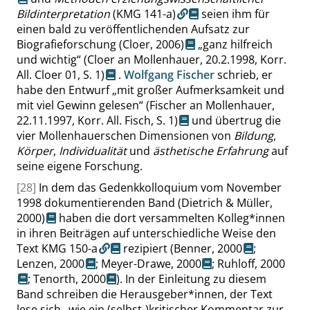
Bildinterpretation
(KMG 141-a)
seien ihm für
einen bald zu veröffentlichenden Aufsatz zur
Biografieforschung
(Cloer, 2006)
„
ganz hilfreich
und wichtig
“
(Cloer an Mollenhauer, 20.2.1998, Korr.
All. Cloer 01,
S. 1
)
.
Wolfgang Fischer
schrieb, er
habe den Entwurf
„
mit großer Aufmerksamkeit und
mit viel Gewinn gelesen
“
(Fischer an Mollenhauer,
22.11.1997, Korr. All. Fisch,
S. 1
)
und übertrug die
vier Mollenhauerschen Dimensionen von
Bildung
,
Körper
,
Individualität
und
ästhetische Erfahrung
auf
seine eigene Forschung.
[28]
In dem das Gedenkkolloquium vom November
1998 dokumentierenden Band
(Dietrich & Müller,
2000)
haben die dort versammelten Kolleg*innen
in ihren Beiträgen auf unterschiedliche Weise den
Text
KMG 150-a
rezipiert (
Benner, 2000
;
Lenzen, 2000
;
Meyer-Drawe, 2000
;
Ruhloff, 2000
;
Tenorth, 2000
). In der Einleitung zu diesem
Band schreiben die Herausgeber*innen, der Text
lese sich
„
wie ein (selbst-)kritischer Kommentar zur