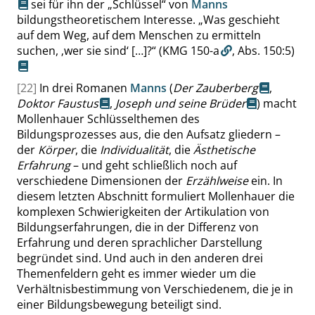
sei für ihn der
„
Schlüssel
“
von
Manns
bildungstheoretischem Interesse.
„
Was geschieht
auf dem Weg, auf dem Menschen zu ermitteln
suchen,
‚
wer sie sind
‘
[…]?
“
(KMG 150-a
,
Abs. 150:5
)
[22]
In drei Romanen
Manns
(
Der Zauberberg
,
Doktor Faustus
,
Joseph und seine Brüder
) macht
Mollenhauer Schlüsselthemen des
Bildungsprozesses aus, die den Aufsatz gliedern –
der
Körper
, die
Individualität
, die
Ästhetische
Erfahrung
– und geht schließlich noch auf
verschiedene Dimensionen der
Erzählweise
ein. In
diesem letzten Abschnitt formuliert Mollenhauer die
komplexen Schwierigkeiten der Artikulation von
Bildungserfahrungen, die in der Differenz von
Erfahrung und deren sprachlicher Darstellung
begründet sind. Und auch in den anderen drei
Themenfeldern geht es immer wieder um die
Verhältnisbestimmung von Verschiedenem, die je in
einer Bildungsbewegung beteiligt sind.