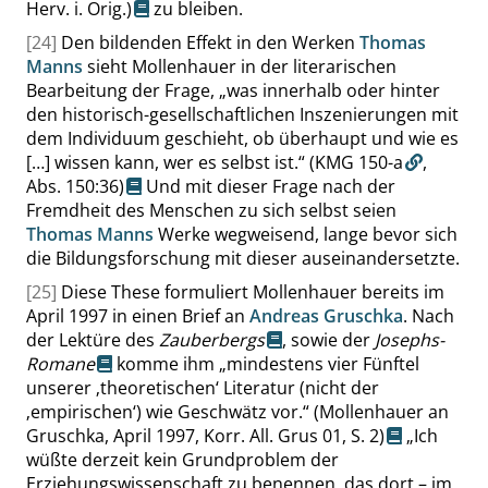
Herv. i. Orig.)
zu bleiben.
[24]
Den bildenden Effekt in den Werken
Thomas
Manns
sieht Mollenhauer in der literarischen
Bearbeitung der Frage,
„
was innerhalb oder hinter
den historisch-gesellschaftlichen Inszenierungen mit
dem Individuum geschieht, ob überhaupt und wie es
[…] wissen kann, wer es selbst ist.
“
(KMG 150-a
,
Abs. 150:36
)
Und mit dieser Frage nach der
Fremdheit des Menschen zu sich selbst seien
Thomas Manns
Werke wegweisend, lange bevor sich
die Bildungsforschung mit dieser auseinandersetzte.
[25]
Diese These formuliert Mollenhauer bereits im
April 1997 in einen Brief an
Andreas Gruschka
. Nach
der Lektüre des
Zauberbergs
, sowie der
Josephs-
Romane
komme ihm
„
mindestens vier Fünftel
unserer
‚
theoretischen
‘
Literatur (nicht der
‚
empirischen
‘
) wie Geschwätz vor.
“
(Mollenhauer an
Gruschka, April 1997, Korr. All. Grus 01,
S. 2
)
„
Ich
wüßte derzeit kein Grundproblem der
Erziehungswissenschaft zu benennen, das dort – im