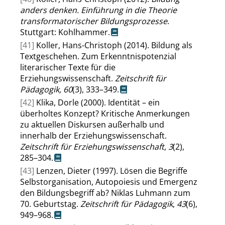
anders denken. Einführung in die Theorie
transformatorischer Bildungsprozesse
.
Stuttgart: Kohlhammer.
[41]
Koller, Hans-Christoph (2014). Bildung als
Textgeschehen. Zum Erkenntnispotenzial
literarischer Texte für die
Erziehungswissenschaft.
Zeitschrift für
Pädagogik, 60
(3), 333–349.
[42]
Klika, Dorle (2000). Identität – ein
überholtes Konzept? Kritische Anmerkungen
zu aktuellen Diskursen außerhalb und
innerhalb der Erziehungswissenschaft.
Zeitschrift für Erziehungswissenschaft
,
3
(2),
285–304.
[43]
Lenzen, Dieter (1997). Lösen die Begriffe
Selbstorganisation, Autopoiesis und Emergenz
den Bildungsbegriff ab? Niklas Luhmann zum
70. Geburtstag.
Zeitschrift für Pädagogik
,
43
(6),
949–968.