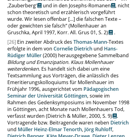
‚
Zauberberg
‘
und in den
Josephs-Romanen
, nicht
schon theoretisch und erzählerisch vorgeführt
wurde. Wir lesen offenbar […] die falschen Texte –
oder gewichten sie falsch
“
(Mollenhauer an
Gruschka, April 1997, Korr. All. Grus 01,
S. 2
)
.
[26]
Ein zweiter Abdruck des
Thomas-Mann
-Textes
erfolgte in dem von
Cornelie Dietrich
und
Hans-
Rüdiger Müller
(2000) herausgegebene Sammelband
Bildung und Emanzipation. Klaus Mollenhauer
weiterdenken
. Es handelt sich dabei um eine
Textsammlung aus Vorträgen, die anlässlich des
Emeritierungskolloquiums für Mollenhauer im
Frühjahr 1996, ausgerichtet vom
Pädagogischen
Seminar der Universität Göttingen
, sowie im
Rahmen des Gedenksymposiums im November 1998
in Göttingen, acht Monate nach Mollenhauers Tod,
verfasst wurden
(Dietrich & Müller, 2000,
S. 9
)
.
Vortragende bzw. Beitragende waren neben
Dietrich
und
Müller
Heinz-Elmar Tenorth
,
Jörg Ruhloff
,
Dietrich Benner
,
Käte Meyer-Drawe
,
Dieter Lenzen