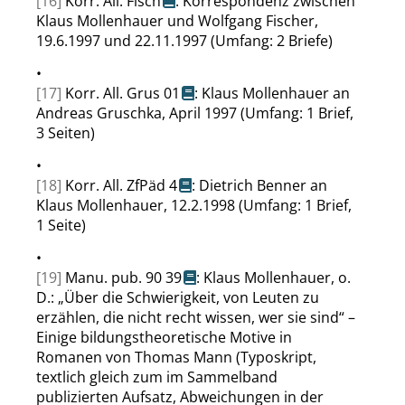
[16]
Korr. All. Fisch
: Korrespondenz zwischen
Klaus Mollenhauer und Wolfgang Fischer,
19.6.1997 und 22.11.1997 (Umfang: 2 Briefe)
•
[17]
Korr. All. Grus 01
: Klaus Mollenhauer an
Andreas Gruschka, April 1997 (Umfang: 1 Brief,
3 Seiten)
•
[18]
Korr. All. ZfPäd 4
: Dietrich Benner an
Klaus Mollenhauer, 12.2.1998 (Umfang: 1 Brief,
1 Seite)
•
[19]
Manu. pub. 90 39
: Klaus Mollenhauer, o.
D.:
„
Über die Schwierigkeit, von Leuten zu
erzählen, die nicht recht wissen, wer sie sind
“
–
Einige bildungstheoretische Motive in
Romanen von Thomas Mann (Typoskript,
textlich gleich zum im Sammelband
publizierten Aufsatz, Abweichungen in der