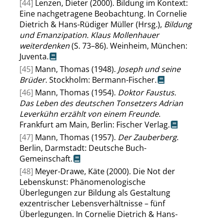
[44]
Lenzen, Dieter (2000). Bildung im Kontext:
Eine nachgetragene Beobachtung. In Cornelie
Dietrich & Hans-Rüdiger Müller (Hrsg.),
Bildung
und Emanzipation. Klaus Mollenhauer
weiterdenken
(S. 73–86). Weinheim, München:
Juventa.
[45]
Mann, Thomas (1948).
Joseph und seine
Brüder
. Stockholm: Bermann-Fischer.
[46]
Mann, Thomas (1954).
Doktor Faustus.
Das Leben des deutschen Tonsetzers Adrian
Leverkühn erzählt von einem Freunde
.
Frankfurt am Main, Berlin: Fischer Verlag.
[47]
Mann, Thomas (1957).
Der Zauberberg
.
Berlin, Darmstadt: Deutsche Buch-
Gemeinschaft.
[48]
Meyer-Drawe, Käte (2000). Die Not der
Lebenskunst: Phänomenologische
Überlegungen zur Bildung als Gestaltung
exzentrischer Lebensverhältnisse – fünf
Überlegungen. In Cornelie Dietrich & Hans-