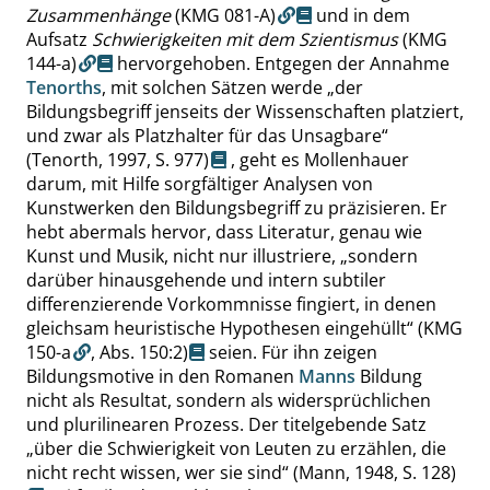
Zusammenhänge
(KMG 081-A)
und in dem
Aufsatz
Schwierigkeiten mit dem Szientismus
(KMG
144-a)
hervorgehoben. Entgegen der Annahme
Tenorths
, mit solchen Sätzen werde
„
der
Bildungsbegriff jenseits der Wissenschaften platziert,
und zwar als Platzhalter für das Unsagbare
“
(Tenorth, 1997,
S. 977
)
, geht es Mollenhauer
darum, mit Hilfe sorgfältiger Analysen von
Kunstwerken den Bildungsbegriff zu präzisieren. Er
hebt abermals hervor, dass Literatur, genau wie
Kunst und Musik, nicht nur illustriere,
„
sondern
darüber hinausgehende und intern subtiler
differenzierende Vorkommnisse fingiert, in denen
gleichsam heuristische Hypothesen eingehüllt
“
(KMG
150-a
,
Abs. 150:2
)
seien. Für ihn zeigen
Bildungsmotive in den Romanen
Manns
Bildung
nicht als Resultat, sondern als widersprüchlichen
und plurilinearen Prozess. Der titelgebende Satz
„
über die Schwierigkeit von Leuten zu erzählen, die
nicht recht wissen, wer sie sind
“
(Mann, 1948,
S. 128
)