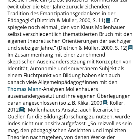
(weit über die 60er Jahre zurückreichenden)
Tradition des Emanzipationsgedankens in der
Pädagogik
“
(Dietrich & Müller, 2000,
S. 11
)
. Er
spiegele noch einmal
„
den von Klaus Mollenhauer
selbst verschiedentlich thematisierten Bruch mit den
eigenen theoretischen Orientierungen der sechziger
und siebziger Jahre.
“
(Dietrich & Müller, 2000,
S. 12
)
Im Zusammenhang mit einer zunehmend
skeptischen Auseinandersetzung mit Konzepten von
Identität, Autonomie und souveränem Subjekt als
einem Fluchtpunkt von Bildung haben sich auch
danach viele Allgemeinpädagog*innen mit den
Thomas Mann
-Analysen Mollenhauers
auseinandergesetzt und ihre eigenen Überlegungen
daran angeschlossen (so z. B.
Klika, 2000
;
Koller,
2012
). Mollenhauers Ansatz, auch literarische
Quellen für die Bildungsforschung zu nutzen, wurde
indes nicht nur positiv aufgefasst.
„
So reizvoll es sein
mag, den pädagogischen Ansichten und impliziten
Theorien nachzugehen, von denen Werke der