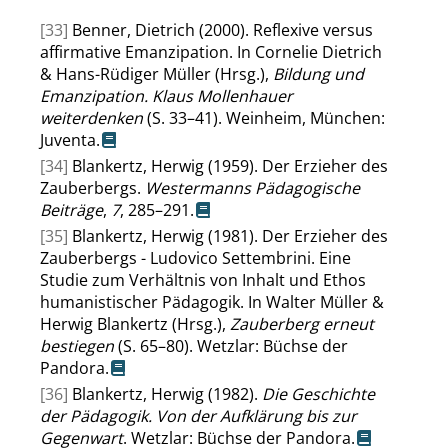
[33]
Benner, Dietrich (2000). Reflexive versus
affirmative Emanzipation. In Cornelie Dietrich
& Hans-Rüdiger Müller (Hrsg.),
Bildung und
Emanzipation. Klaus Mollenhauer
weiterdenken
(S. 33–41). Weinheim, München:
Juventa.
[34]
Blankertz, Herwig (1959). Der Erzieher des
Zauberbergs.
Westermanns Pädagogische
Beiträge
,
7
, 285–291.
[35]
Blankertz, Herwig (1981). Der Erzieher des
Zauberbergs - Ludovico Settembrini. Eine
Studie zum Verhältnis von Inhalt und Ethos
humanistischer Pädagogik. In Walter Müller &
Herwig Blankertz (Hrsg.),
Zauberberg erneut
bestiegen
(S. 65–80). Wetzlar: Büchse der
Pandora.
[36]
Blankertz, Herwig (1982).
Die Geschichte
der Pädagogik. Von der Aufklärung bis zur
Gegenwart
. Wetzlar: Büchse der Pandora.