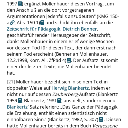
1997
) ergänzt Mollenhauer diesen Vortrag,
„
um
den Anschluß an die dort vorgetragenen
Argumentationen jedenfalls anzudeuten
“
(KMG 150-
a
,
Abs. 150:1
)
und schickt ihn ebenfalls an die
Zeitschrift für Pädagogik
.
Dietrich Benner
,
geschäftsführender Herausgeber der Zeitschrift,
dankt Mollenhauer in einem Brief wenige Wochen
vor dessen Tod für diesen Text, der dann erst nach
seinem Tod erscheint
(Benner an Mollenhauer,
12.2.1998, Korr. All. ZfPäd 4)
. Der Aufsatz ist somit
einer der letzten Texte, die Mollenhauer beendet
hat.
[21]
Mollenhauer bezieht sich in seinem Text in
doppelter Weise auf
Herwig Blankertz
, indem er
nicht nur auf dessen
Zauberberg
-Aufsatz (
Blankertz
1959
;
Blankertz, 1981
) anspielt, sondern erneut
Blankertz’
Satz referiert:
„
Das Ganze der Pädagogik,
die Erziehung, enthält einen szientistisch nicht
einholbaren Sinn.
“
(Blankertz, 1982,
S. 307
)
. Diesen
hatte Mollenhauer bereits in dem Buch
Vergessene