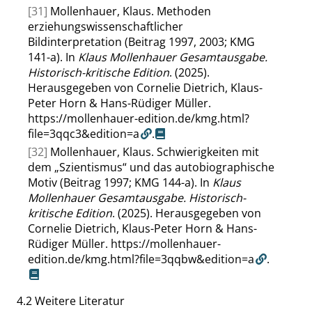
[31]
Mollenhauer, Klaus. Methoden
erziehungswissenschaftlicher
Bildinterpretation (Beitrag 1997, 2003; KMG
141-a). In
Klaus Mollenhauer Gesamtausgabe.
Historisch-kritische Edition
. (2025).
Herausgegeben von Cornelie Dietrich, Klaus-
Peter Horn & Hans-Rüdiger Müller.
https://mollenhauer-edition.de/kmg.html?
file=3qqc3&edition=a
.
[32]
Mollenhauer, Klaus. Schwierigkeiten mit
dem
„
Szientismus
“
und das autobiographische
Motiv (Beitrag 1997; KMG 144-a). In
Klaus
Mollenhauer Gesamtausgabe. Historisch-
kritische Edition
. (2025). Herausgegeben von
Cornelie Dietrich, Klaus-Peter Horn & Hans-
Rüdiger Müller.
https://mollenhauer-
edition.de/kmg.html?file=3qqbw&edition=a
.
4.2
Weitere Literatur