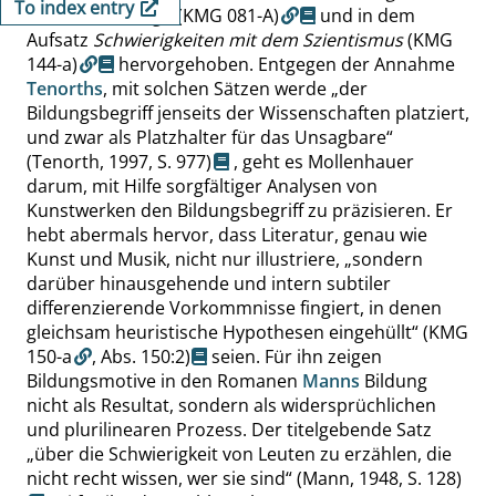
To index entry
Zusammenhänge
(KMG 081-A)
und in dem
Aufsatz
Schwierigkeiten mit dem Szientismus
(KMG
144-a)
hervorgehoben. Entgegen der Annahme
Tenorths
, mit solchen Sätzen werde
„
der
Bildungsbegriff jenseits der Wissenschaften platziert,
und zwar als Platzhalter für das Unsagbare
“
(Tenorth, 1997,
S. 977
)
, geht es Mollenhauer
darum, mit Hilfe sorgfältiger Analysen von
Kunstwerken den Bildungsbegriff zu präzisieren. Er
hebt abermals hervor, dass Literatur, genau wie
Kunst und Musik, nicht nur illustriere,
„
sondern
darüber hinausgehende und intern subtiler
differenzierende Vorkommnisse fingiert, in denen
gleichsam heuristische Hypothesen eingehüllt
“
(KMG
150-a
,
Abs. 150:2
)
seien. Für ihn zeigen
Bildungsmotive in den Romanen
Manns
Bildung
nicht als Resultat, sondern als widersprüchlichen
und plurilinearen Prozess. Der titelgebende Satz
„
über die Schwierigkeit von Leuten zu erzählen, die
nicht recht wissen, wer sie sind
“
(Mann, 1948,
S. 128
)