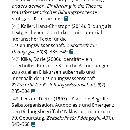
anders denken. Einführung in die Theorie
transformatorischer Bildungsprozesse
.
Stuttgart: Kohlhammer.
[41]
Koller, Hans-Christoph (2014). Bildung als
Textgeschehen. Zum Erkenntnispotenzial
literarischer Texte für die
Erziehungswissenschaft.
Zeitschrift für
Pädagogik, 60
(3), 333–349.
[42]
Klika, Dorle (2000). Identität – ein
überholtes Konzept? Kritische Anmerkungen
zu aktuellen Diskursen außerhalb und
innerhalb der Erziehungswissenschaft.
Zeitschrift für Erziehungswissenschaft
,
3
(2),
285–304.
[43]
Lenzen, Dieter (1997). Lösen die Begriffe
Selbstorganisation, Autopoiesis und Emergenz
den Bildungsbegriff ab? Niklas Luhmann zum
70. Geburtstag.
Zeitschrift für Pädagogik
,
43
(6),
949–968.