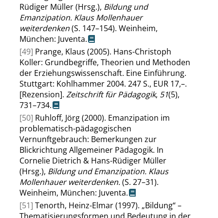
Rüdiger Müller (Hrsg.),
Bildung und
Emanzipation. Klaus Mollenhauer
weiterdenken
(S. 147–154). Weinheim,
München: Juventa.
[49]
Prange, Klaus (2005). Hans-Christoph
Koller: Grundbegriffe, Theorien und Methoden
der Erziehungswissenschaft. Eine Einführung.
Stuttgart: Kohlhammer 2004. 247 S., EUR 17,–.
[Rezension].
Zeitschrift für Pädagogik
,
51
(5),
731–734.
[50]
Ruhloff, Jörg (2000). Emanzipation im
problematisch-pädagogischen
Vernunftgebrauch: Bemerkungen zur
Blickrichtung Allgemeiner Pädagogik. In
Cornelie Dietrich & Hans-Rüdiger Müller
(Hrsg.),
Bildung und Emanzipation. Klaus
Mollenhauer weiterdenken.
(S. 27–31).
Weinheim, München: Juventa.
[51]
Tenorth, Heinz-Elmar (1997).
„
Bildung
“
–
Thematisierungsformen und Bedeutung in der