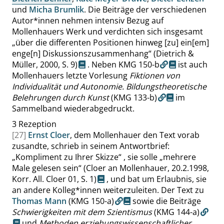
und
Micha Brumlik
. Die Beiträge der verschiedenen
Autor*innen nehmen intensiv Bezug auf
Mollenhauers Werk und verdichten sich insgesamt
„
über die differenten Positionen hinweg [zu] ein[em]
enge[n] Diskussionszusammenhang
“
(Dietrich &
Müller, 2000,
S. 9
)
. Neben
KMG 150-b
ist auch
Mollenhauers letzte Vorlesung
Fiktionen von
Individualität und Autonomie. Bildungstheoretische
Belehrungen durch Kunst
(KMG 133-b)
im
Sammelband wiederabgedruckt.
3
Rezeption
[27]
Ernst Cloer
, dem Mollenhauer den Text vorab
zusandte, schrieb in seinem Antwortbrief:
„
Kompliment zu Ihrer Skizze
“
, sie solle
„
mehrere
Male gelesen sein
“
(Cloer an Mollenhauer, 20.2.1998,
Korr. All. Cloer 01,
S. 1
)
, und bat um Erlaubnis, sie
an andere Kolleg*innen weiterzuleiten. Der Text zu
Thomas Mann
(KMG 150-a)
sowie die Beiträge
Schwierigkeiten mit dem Szientismus
(KMG 144-a)
und
Methoden erziehungswissenschaftlicher