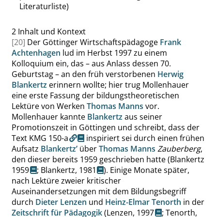
Literaturliste)
2
Inhalt und Kontext
[20]
Der Göttinger Wirtschaftspädagoge
Frank
Achtenhagen
lud im Herbst 1997 zu einem
Kolloquium ein, das – aus Anlass dessen 70.
Geburtstag – an den früh verstorbenen
Herwig
Blankertz
erinnern wollte; hier trug Mollenhauer
eine erste Fassung der bildungstheoretischen
Lektüre von Werken
Thomas Manns
vor.
Mollenhauer kannte
Blankertz
aus seiner
Promotionszeit in Göttingen und schreibt, dass der
Text
KMG 150-a
inspiriert sei durch einen frühen
Aufsatz
Blankertz’
über
Thomas Manns
Zauberberg
,
den dieser bereits 1959 geschrieben hatte (
Blankertz
1959
;
Blankertz, 1981
). Einige Monate später,
nach Lektüre zweier kritischer
Auseinandersetzungen mit dem Bildungsbegriff
durch
Dieter Lenzen
und
Heinz-Elmar Tenorth
in der
Zeitschrift für Pädagogik
(
Lenzen, 1997
;
Tenorth,