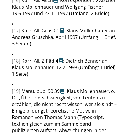
[16]
Korr. All. Fisch
: Korrespondenz zwischen
Klaus Mollenhauer und Wolfgang Fischer,
19.6.1997 und 22.11.1997 (Umfang: 2 Briefe)
•
[17]
Korr. All. Grus 01
: Klaus Mollenhauer an
Andreas Gruschka, April 1997 (Umfang: 1 Brief,
3 Seiten)
•
[18]
Korr. All. ZfPäd 4
: Dietrich Benner an
Klaus Mollenhauer, 12.2.1998 (Umfang: 1 Brief,
1 Seite)
•
[19]
Manu. pub. 90 39
: Klaus Mollenhauer, o.
D.:
„
Über die Schwierigkeit, von Leuten zu
erzählen, die nicht recht wissen, wer sie sind
“
–
Einige bildungstheoretische Motive in
Romanen von Thomas Mann (Typoskript,
textlich gleich zum im Sammelband
publizierten Aufsatz, Abweichungen in der