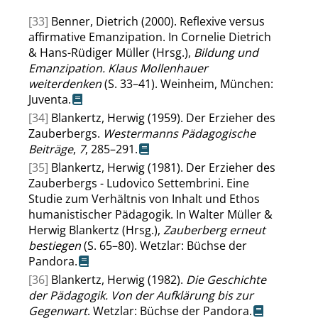
[33]
Benner, Dietrich (2000). Reflexive versus
affirmative Emanzipation. In Cornelie Dietrich
& Hans-Rüdiger Müller (Hrsg.),
Bildung und
Emanzipation. Klaus Mollenhauer
weiterdenken
(S. 33–41). Weinheim, München:
Juventa.
[34]
Blankertz, Herwig (1959). Der Erzieher des
Zauberbergs.
Westermanns Pädagogische
Beiträge
,
7
, 285–291.
[35]
Blankertz, Herwig (1981). Der Erzieher des
Zauberbergs - Ludovico Settembrini. Eine
Studie zum Verhältnis von Inhalt und Ethos
humanistischer Pädagogik. In Walter Müller &
Herwig Blankertz (Hrsg.),
Zauberberg erneut
bestiegen
(S. 65–80). Wetzlar: Büchse der
Pandora.
[36]
Blankertz, Herwig (1982).
Die Geschichte
der Pädagogik. Von der Aufklärung bis zur
Gegenwart
. Wetzlar: Büchse der Pandora.