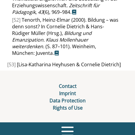
Erziehungswissenschaft.
Zeitschrift für
Pädagogik
,
43
(6), 969–984.
[52]
Tenorth, Heinz-Elmar (2000). Bildung – was
denn sonst? In Cornelie Dietrich & Hans-
Rüdiger Müller (Hrsg.),
Bildung und
Emanzipation. Klaus Mollenhauer
weiterdenken.
(S. 87–101). Weinheim,
München: Juventa.
[53]
[Lisa-Katharina Heyhusen & Cornelie Dietrich]
Contact
Imprint
Data Protection
Rights of Use