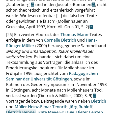
‚
Zauberberg
‘
und in den
Josephs-Romanen
, nicht
schon theoretisch und erzählerisch vorgeführt
wurde. Wir lesen offenbar […] die falschen Texte –
oder gewichten sie falsch
“
(Mollenhauer an
Gruschka, April 1997, Korr. All. Grus 01,
S. 2
)
.
[26]
Ein zweiter Abdruck des
Thomas-Mann
-Textes
erfolgte in dem von
Cornelie Dietrich
und
Hans-
Rüdiger Müller
(2000) herausgegebene Sammelband
Bildung und Emanzipation. Klaus Mollenhauer
weiterdenken
. Es handelt sich dabei um eine
Textsammlung aus Vorträgen, die anlässlich des
Emeritierungskolloquiums für Mollenhauer im
Frühjahr 1996, ausgerichtet vom
Pädagogischen
Seminar der Universität Göttingen
, sowie im
Rahmen des Gedenksymposiums im November 1998
in Göttingen, acht Monate nach Mollenhauers Tod,
verfasst wurden
(Dietrich & Müller, 2000,
S. 9
)
.
Vortragende bzw. Beitragende waren neben
Dietrich
und
Müller
Heinz-Elmar Tenorth
,
Jörg Ruhloff
,
Dietrich Benner
,
Käte Meyer-Drawe
,
Dieter Lenzen