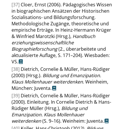
[37]
Cloer, Ernst (2006). Pädagogisches Wissen
in biographischen Ansätzen der Historischen
Sozialisations- und Bildungsforschung.
Methodologische Zugänge, theoretische und
empirische Erträge. In Heinz-Hermann Krüger
& Winfried Marotzki (Hrsg.),
Handbuch
erziehungswissenschaftliche
Biographieforschung
(2., überarbeitete und
aktualisierte Auflage, S. 171–204). Wiesbaden:
VS.
[38]
Dietrich, Cornelie & Müller, Hans-Rüdiger
(2000) (Hrsg.).
Bildung und Emanzipation.
Klaus Mollenhauer weiterdenken
. Weinheim,
München: Juventa.
[39]
Dietrich, Cornelie & Müller, Hans-Rüdiger
(2000). Einleitung. In Cornelie Dietrich & Hans-
Rüdiger Müller (Hrsg.),
Bildung und
Emanzipation. Klaus Mollenhauer
weiterdenken
(S. 9–16). Weinheim: Juventa.
[40]
Koller, Hans-Christoph (2012).
Bildung