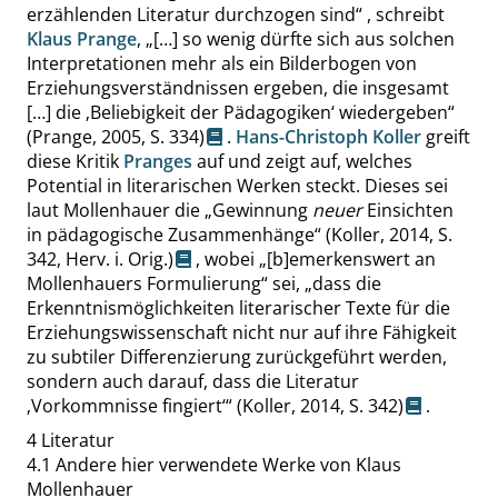
erzählenden Literatur durchzogen sind
“
, schreibt
Klaus Prange
,
„
[…] so wenig dürfte sich aus solchen
Interpretationen mehr als ein Bilderbogen von
Erziehungsverständnissen ergeben, die insgesamt
[…] die
‚
Beliebigkeit der Pädagogiken
‘
wiedergeben
“
(Prange, 2005,
S. 334
)
.
Hans-Christoph Koller
greift
diese Kritik
Pranges
auf und zeigt auf, welches
Potential in literarischen Werken steckt. Dieses sei
laut Mollenhauer die
„
Gewinnung
neuer
Einsichten
in pädagogische Zusammenhänge
“
(Koller, 2014,
S.
342
, Herv. i. Orig.)
, wobei
„
[b]emerkenswert an
Mollenhauers Formulierung
“
sei,
„
dass die
Erkenntnismöglichkeiten literarischer Texte für die
Erziehungswissenschaft nicht nur auf ihre Fähigkeit
zu subtiler Differenzierung zurückgeführt werden,
sondern auch darauf, dass die Literatur
‚
Vorkommnisse fingiert
‘
“
(Koller, 2014,
S. 342
)
.
4
Literatur
4.1
Andere hier verwendete Werke von Klaus
Mollenhauer