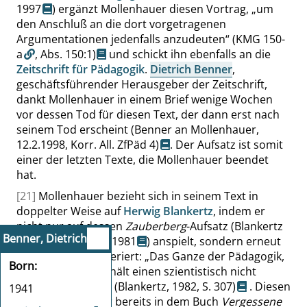
1997
) ergänzt Mollenhauer diesen Vortrag,
„
um
den Anschluß an die dort vorgetragenen
Argumentationen jedenfalls anzudeuten
“
(KMG 150-
a
,
Abs. 150:1
)
und schickt ihn ebenfalls an die
Zeitschrift für Pädagogik
.
Dietrich Benner
,
geschäftsführender Herausgeber der Zeitschrift,
dankt Mollenhauer in einem Brief wenige Wochen
vor dessen Tod für diesen Text, der dann erst nach
seinem Tod erscheint
(Benner an Mollenhauer,
12.2.1998, Korr. All. ZfPäd 4)
. Der Aufsatz ist somit
einer der letzten Texte, die Mollenhauer beendet
hat.
[21]
Mollenhauer bezieht sich in seinem Text in
doppelter Weise auf
Herwig Blankertz
, indem er
nicht nur auf dessen
Zauberberg
-Aufsatz (
Blankertz
Benner, Dietrich
1959
;
Blankertz, 1981
) anspielt, sondern erneut
Blankertz’
Satz referiert:
„
Das Ganze der Pädagogik,
Born
die Erziehung, enthält einen szientistisch nicht
einholbaren Sinn.
“
(Blankertz, 1982,
S. 307
)
. Diesen
1941
hatte Mollenhauer bereits in dem Buch
Vergessene