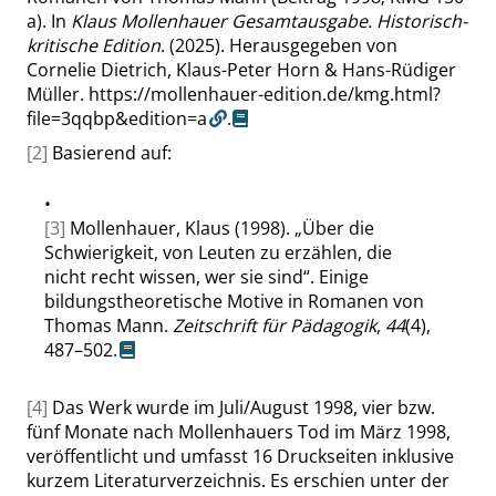
a). In
Klaus Mollenhauer Gesamtausgabe. Historisch-
kritische Edition
. (2025). Herausgegeben von
Cornelie Dietrich, Klaus-Peter Horn & Hans-Rüdiger
Müller.
https://mollenhauer-edition.de/kmg.html?
file=3qqbp&edition=a
.
[2]
Basierend auf:
•
[3]
Mollenhauer, Klaus (1998).
„
Über die
Schwierigkeit, von Leuten zu erzählen, die
nicht recht wissen, wer sie sind
“
. Einige
bildungstheoretische Motive in Romanen von
Thomas Mann.
Zeitschrift für Pädagogik
,
44
(4),
487–502.
[4]
Das Werk wurde im Juli/August 1998, vier bzw.
fünf Monate nach Mollenhauers Tod im März 1998,
veröffentlicht und umfasst 16 Druckseiten inklusive
kurzem Literaturverzeichnis. Es erschien unter der