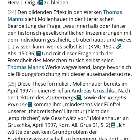
Herv. i. Orig.)
zu bleiben.
[24]
Den bildenden Effekt in den Werken
Thomas
Manns
sieht Mollenhauer in der literarischen
Bearbeitung der Frage,
„
was innerhalb oder hinter
den historisch-gesellschaftlichen Inszenierungen mit
dem Individuum geschieht, ob überhaupt und wie es
[…] wissen kann, wer es selbst ist.
“
(KMG 150-a
,
Abs. 150:36
)
Und mit dieser Frage nach der
Fremdheit des Menschen zu sich selbst seien
Thomas Manns
Werke wegweisend, lange bevor sich
die Bildungsforschung mit dieser auseinandersetzte.
[25]
Diese These formuliert Mollenhauer bereits im
April 1997 in einen Brief an
Andreas Gruschka
. Nach
der Lektüre des
Zauberbergs
, sowie der
Josephs-
Romane
komme ihm
„
mindestens vier Fünftel
unserer
‚
theoretischen
‘
Literatur (nicht der
‚
empirischen
‘
) wie Geschwätz vor.
“
(Mollenhauer an
Gruschka, April 1997, Korr. All. Grus 01,
S. 2
)
„
Ich
wüßte derzeit kein Grundproblem der
Erziehungswissenschaft zu benennen, das dort – im