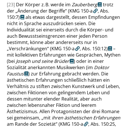
[23]
Der Körper z. B. werde im
Zauberberg
trotz
der
„
Änderung der Begriffe
“
(KMG 150-a
,
Abs.
150:7
)
als etwas dargestellt, dessen Empfindungen
nicht in Sprache auszudrücken seien. Die
Individualität sei einerseits durch die Körper- und
auch Bewusstseinsgrenzen einer jeden Person
bestimmt, könne aber andererseits nur in
„
Verschränkungen
“
(KMG 150-a
,
Abs. 150:12
)
–
mit kollektiven Erfahrungen wie Gesprächen, Mythen
(bei
Joseph und seine Brüder
) oder in einer
Sozialität anerkannten Musikwerken (im
Doktor
Faustus
) zur Erfahrung gebracht werden. Die
ästhetischen Erfahrungen schließlich hätten ein
Verhältnis zu stiften zwischen Kunstwerk und Leben,
zwischen Fiktionen von gelingendem Leben und
dessen mitunter elender Realität, aber auch
zwischen lebensnaher Fiktion und leerem
Ästhetizismus. Allen Protagonisten der drei Romane
sei gemeinsam,
„
mit
ihren ästhetischen Erfahrungen
am Rande der Sozietät
“
(KMG 150-a
,
Abs. 150:25
,