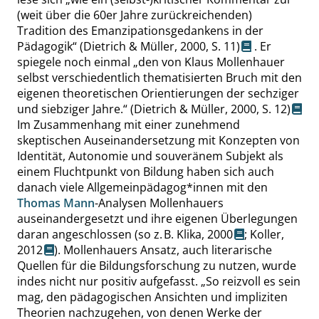
(weit über die 60er Jahre zurückreichenden)
Tradition des Emanzipationsgedankens in der
Pädagogik
“
(Dietrich & Müller, 2000,
S. 11
)
. Er
spiegele noch einmal
„
den von Klaus Mollenhauer
selbst verschiedentlich thematisierten Bruch mit den
eigenen theoretischen Orientierungen der sechziger
und siebziger Jahre.
“
(Dietrich & Müller, 2000,
S. 12
)
Im Zusammenhang mit einer zunehmend
skeptischen Auseinandersetzung mit Konzepten von
Identität, Autonomie und souveränem Subjekt als
einem Fluchtpunkt von Bildung haben sich auch
danach viele Allgemeinpädagog*innen mit den
Thomas Mann
-Analysen Mollenhauers
auseinandergesetzt und ihre eigenen Überlegungen
daran angeschlossen (so z. B.
Klika, 2000
;
Koller,
2012
). Mollenhauers Ansatz, auch literarische
Quellen für die Bildungsforschung zu nutzen, wurde
indes nicht nur positiv aufgefasst.
„
So reizvoll es sein
mag, den pädagogischen Ansichten und impliziten
Theorien nachzugehen, von denen Werke der