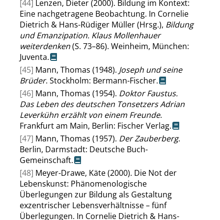
[44]
Lenzen, Dieter (2000). Bildung im Kontext:
Eine nachgetragene Beobachtung. In Cornelie
Dietrich & Hans-Rüdiger Müller (Hrsg.),
Bildung
und Emanzipation. Klaus Mollenhauer
weiterdenken
(S. 73–86). Weinheim, München:
Juventa.
[45]
Mann, Thomas (1948).
Joseph und seine
Brüder
. Stockholm: Bermann-Fischer.
[46]
Mann, Thomas (1954).
Doktor Faustus.
Das Leben des deutschen Tonsetzers Adrian
Leverkühn erzählt von einem Freunde
.
Frankfurt am Main, Berlin: Fischer Verlag.
[47]
Mann, Thomas (1957).
Der Zauberberg
.
Berlin, Darmstadt: Deutsche Buch-
Gemeinschaft.
[48]
Meyer-Drawe, Käte (2000). Die Not der
Lebenskunst: Phänomenologische
Überlegungen zur Bildung als Gestaltung
exzentrischer Lebensverhältnisse – fünf
Überlegungen. In Cornelie Dietrich & Hans-