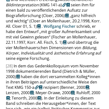
Bildinterpretation
(KMG 141-a)
seien ihm für
einen bald zu veröffentlichenden Aufsatz zur
Biografieforschung
(Cloer, 2006)
„
ganz hilfreich
und wichtig
“
(Cloer an Mollenhauer, 20.2.1998, Korr.
All. Cloer 01,
S. 1
)
.
Wolfgang Fischer
schrieb, er
habe den Entwurf
„
mit großer Aufmerksamkeit und
mit viel Gewinn gelesen
“
(Fischer an Mollenhauer,
22.11.1997, Korr. All. Fisch,
S. 1
)
und übertrug die
vier Mollenhauerschen Dimensionen von
Bildung
,
Körper
,
Individualität
und
ästhetische Erfahrung
auf
seine eigene Forschung.
[28]
In dem das Gedenkkolloquium vom November
1998 dokumentierenden Band
(Dietrich & Müller,
2000)
haben die dort versammelten Kolleg*innen
in ihren Beiträgen auf unterschiedliche Weise den
Text
KMG 150-a
rezipiert (
Benner, 2000
;
Lenzen, 2000
;
Meyer-Drawe, 2000
;
Ruhloff, 2000
;
Tenorth, 2000
). In der Einleitung zu diesem
Band schreiben die Herausgeber*innen, der Text
lese sich
„
wie ein (selbst-)kritischer Kommentar zur