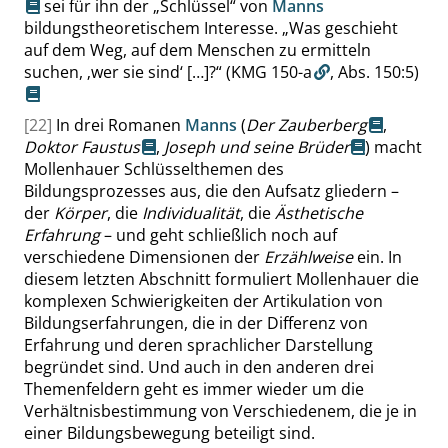
sei für ihn der
„
Schlüssel
“
von
Manns
bildungstheoretischem Interesse.
„
Was geschieht
auf dem Weg, auf dem Menschen zu ermitteln
suchen,
‚
wer sie sind
‘
[…]?
“
(KMG 150-a
,
Abs. 150:5
)
[22]
In drei Romanen
Manns
(
Der Zauberberg
,
Doktor Faustus
,
Joseph und seine Brüder
) macht
Mollenhauer Schlüsselthemen des
Bildungsprozesses aus, die den Aufsatz gliedern –
der
Körper
, die
Individualität
, die
Ästhetische
Erfahrung
– und geht schließlich noch auf
verschiedene Dimensionen der
Erzählweise
ein. In
diesem letzten Abschnitt formuliert Mollenhauer die
komplexen Schwierigkeiten der Artikulation von
Bildungserfahrungen, die in der Differenz von
Erfahrung und deren sprachlicher Darstellung
begründet sind. Und auch in den anderen drei
Themenfeldern geht es immer wieder um die
Verhältnisbestimmung von Verschiedenem, die je in
einer Bildungsbewegung beteiligt sind.