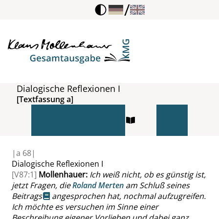
/
Dialogische Reflexionen I
[Textfassung a]
|
a
68|
Dialogische Reflexionen I
[V87:1]
Mollenhauer
:
Ich weiß nicht, ob es günstig ist,
jetzt Fragen, die
Roland Merten
am Schluß seines
Beitrags
angesprochen hat, nochmal aufzugreifen.
Ich möchte es versuchen im Sinne einer
Beschreibung eigener Vorlieben und dabei ganz