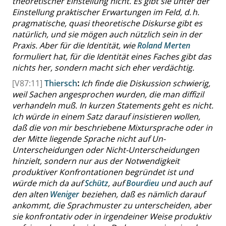
theoretischer Einstellung nicht. Es gibt sie unter der
Einstellung praktischer Erwartungen im Feld, d. h.
pragmatische, quasi theoretische Diskurse gibt es
natürlich, und sie mögen auch nützlich sein in der
Praxis. Aber für die Identität, wie
Roland Merten
formuliert hat, für die Identität eines Faches gibt das
nichts her, sondern macht sich eher verdächtig.
[V87:11]
Thiersch
:
Ich finde die Diskussion schwierig,
weil Sachen angesprochen wurden, die man diffizil
verhandeln muß. In kurzen Statements geht es nicht.
Ich würde in einem Satz darauf insistieren wollen,
daß die von mir beschriebene Mixtursprache oder in
der Mitte liegende Sprache nicht auf Un-
Unterscheidungen oder Nicht-Unterscheidungen
hinzielt, sondern nur aus der Notwendigkeit
produktiver Konfrontationen begründet ist und
würde mich da auf
Schütz
, auf
Bourdieu
und auch auf
den alten
Weniger
beziehen, daß es nämlich darauf
ankommt, die Sprachmuster zu unterscheiden, aber
sie konfrontativ oder in irgendeiner Weise produktiv