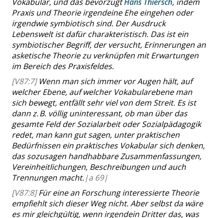
Vokabular, und das bevorzugt
Hans Thiersch
, indem
Praxis und Theorie irgendeine Ehe eingehen oder
irgendwie symbiotisch sind. Der Ausdruck
Lebenswelt ist dafür charakteristisch. Das ist ein
symbiotischer Begriff, der versucht, Erinnerungen an
asketische Theorie zu verknüpfen mit Erwartungen
im Bereich des Praxisfeldes.
[V87:7]
Wenn man sich immer vor Augen hält, auf
welcher Ebene, auf welcher Vokabularebene man
sich bewegt, entfällt sehr viel von dem Streit. Es ist
dann z. B. völlig uninteressant, ob man über das
gesamte Feld der Sozialarbeit oder Sozialpädagogik
redet, man kann gut sagen, unter praktischen
Bedürfnissen ein praktisches Vokabular sich denken,
das sozusagen handhabbare Zusammenfassungen,
Vereinheitlichungen, Beschreibungen und auch
Trennungen macht.
|
a
69|
[V87:8]
Für eine an Forschung interessierte Theorie
empfiehlt sich dieser Weg nicht. Aber selbst da wäre
es mir gleichgültig, wenn irgendein Dritter das, was