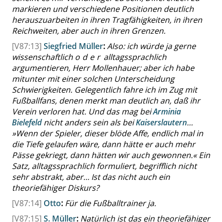
markieren und verschiedene Positionen deutlich
herauszuarbeiten in ihren Tragfähigkeiten, in ihren
Reichweiten, aber auch in ihren Grenzen.
[V87:13]
Siegfried Müller
:
Also: ich würde ja gerne
wissenschaftlich
oder
alltagssprachlich
argumentieren, Herr
Mollenhauer
; aber ich habe
mitunter mit einer solchen Unterscheidung
Schwierigkeiten. Gelegentlich fahre ich im Zug mit
Fußballfans, denen merkt man deutlich an, daß ihr
Verein verloren hat. Und das mag bei
Arminia
Bielefeld
nicht anders sein als bei
Kaiserslautern
…
»
Wenn der Spieler, dieser blöde Affe, endlich mal in
die Tiefe gelaufen wäre, dann hätte er auch mehr
Pässe gekriegt, dann hätten wir auch gewonnen.
«
Ein
Satz, alltagssprachlich formuliert, begrifflich nicht
sehr abstrakt, aber… Ist das nicht auch ein
theoriefähiger Diskurs?
[V87:14]
Otto
:
Für die Fußballtrainer ja.
[V87:15]
S. Müller
:
Natürlich ist das ein theoriefähiger