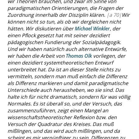
wir Theorien brauchen, und zwar im Sinne von
paradigmatischen Orientierungen, die Fragen der
Zuordnung innerhalb der Disziplin klären.
|
a
70|
Wir
können nicht so tun, als ob wir dergleichen nicht
hätten. Wir diskutieren über
Michael Winkler
, der
einen Pflock gesetzt hat mit seiner dezidiert
pädagogischen Fundierung der Sozialpädagogik.
Und wir haben natürlich auch alternative Entwürfe,
wir haben die Arbeit von
Thomas Olk
vorliegen, der
einen dezidiert systemtheoretischen Entwurf
unterbreitet hat. Da ist an dieser Stelle nichts zu
vermitteln, sondern man muß einfach die Differenz
als Differenz markieren und damit paradigmatische
Unterschiede auch herausheben, wo sie sind. Das
halte ich für nicht dramatisch, sondern für was völlig
Normales. Es ist überall so, und der Versuch, das
zusammenzuführen, zeigt einen Mangel an
wissenschaftstheoretischer Reflexion bzw. den
Versuch der Quadratur des Kreises. Das muß
mißlingen, und das wird auch mißlingen, und da
scheint es mir vernünftiger zu sein, Differenzen zu