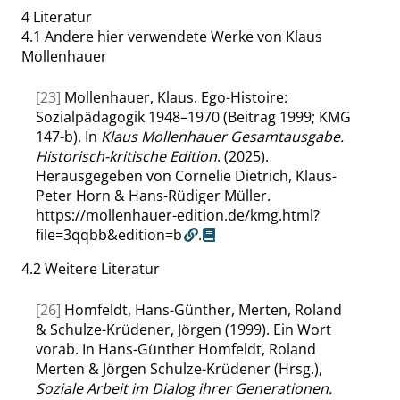
4
Literatur
4.1
Andere hier verwendete Werke von Klaus
Mollenhauer
[23]
Mollenhauer, Klaus. Ego-Histoire:
Sozialpädagogik 1948–1970 (Beitrag 1999; KMG
147-b). In
Klaus Mollenhauer Gesamtausgabe.
Historisch-kritische Edition
. (2025).
Herausgegeben von Cornelie Dietrich, Klaus-
Peter Horn & Hans-Rüdiger Müller.
https://mollenhauer-edition.de/kmg.html?
file=3qqbb&edition=b
.
4.2
Weitere Literatur
[26]
Homfeldt, Hans-Günther, Merten, Roland
& Schulze-Krüdener, Jörgen (1999). Ein Wort
vorab. In Hans-Günther Homfeldt, Roland
Merten & Jörgen Schulze-Krüdener (Hrsg.),
Soziale Arbeit im Dialog ihrer Generationen.