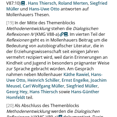
V87:10
)
.
Hans Thiersch
,
Roland Merten
,
Siegfried
Müller
und
Hans-Uwe Otto
antworten auf
Mollenhauers Thesen.
[19]
In der Mitte des Themenblocks
Methodenentwicklung
stehen die
Dialogischen
Reflexionen IV
(KMG V88-a)
. Im vierten Teil der
Reflexionen
geht es in Mollenhauers Beitrag um die
Bedeutung von autobiografischer Literatur, die in
der Erziehungswissenschaft seit einigen Jahren
vermehrt rezipiert wird, weil darin Erinnerungen an
Kindheit und Jugend in besonders prägnanter Weise
zur Sprache gebracht würden. Am Gespräch
nahmen neben Mollenhauer
Käthe Rawiel
,
Hans-
Uwe Otto
,
Heinrich Schiller
,
Ernst Engelke
,
Joachim
Meusel
,
Carl Wolfgang Müller
,
Siegfried Müller
,
Georg Hey
,
Hans Thiersch
sowie
Hans-Günther
Homfeldt
teil.
[20]
Als Abschluss des Themenblocks
Methodenentwicklung
werden die
Dialogischen