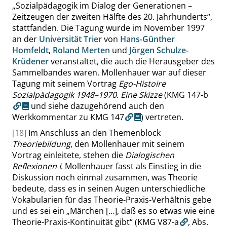
„
Sozialpädagogik im Dialog der Generationen –
Zeitzeugen der zweiten Hälfte des 20. Jahrhunderts
“
,
stattfanden. Die Tagung wurde im November 1997
an der
Universität Trier
von
Hans-Günther
Homfeldt
,
Roland Merten
und
Jörgen Schulze-
Krüdener
veranstaltet, die auch die Herausgeber des
Sammelbandes waren. Mollenhauer war auf dieser
Tagung mit seinem Vortrag
Ego-Histoire
Sozialpädagogik 1948–1970. Eine Skizze
(
KMG 147-b
und siehe dazugehörend auch den
Werkkommentar zu
KMG 147
) vertreten.
[18]
Im Anschluss an den Themenblock
Theoriebildung
, den Mollenhauer mit seinem
Vortrag einleitete, stehen die
Dialogischen
Reflexionen I
. Mollenhauer fasst als Einstieg in die
Diskussion noch einmal zusammen, was Theorie
bedeute, dass es in seinen Augen unterschiedliche
Vokabularien für das Theorie-Praxis-Verhältnis gebe
und es sei ein
„
Märchen […], daß es so etwas wie eine
Theorie-Praxis-Kontinuität gibt
“
(KMG V87-a
,
Abs.