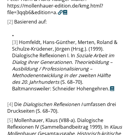
https://mollenhauer-edition.de/kmg.html?
file=3qqb6&edition=a.
[2]
Basierend auf:
•
[3]
Homfeldt, Hans-Günther, Merten, Roland &
Schulze-Krüdener, Jörgen (Hrsg.). (1999).
Dialogische Reflexionen I. In
Soziale Arbeit im
Dialog ihrer Generationen. Theoriebildung –
Ausbildung / Professionalisierung –
Methodenentwicklung in der zweiten Hälfte
des 20. Jahrhunderts
(S. 68–70).
Baltmannsweiler: Schneider Hohengehren.
[4]
Die
Dialogischen Reflexionen I
umfassen drei
Druckseiten (S. 68–70).
[5]
Mollenhauer, Klaus (V88-a). Dialogische
Reflexionen IV (Sammelbandbeitrag 1999). In
Klaus
Mollenhauer Gesamtausgabe. Historisch-kritische