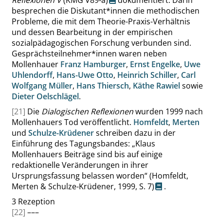
Reflexionen V
(KMG V89-a)
dokumentiert. Darin
besprechen die Diskutant*innen die methodischen
Probleme, die mit dem Theorie-Praxis-Verhältnis
und dessen Bearbeitung in der empirischen
sozialpädagogischen Forschung verbunden sind.
Gesprächsteilnehmer*innen waren neben
Mollenhauer
Franz Hamburger
,
Ernst Engelke
,
Uwe
Uhlendorff
,
Hans-Uwe Otto
,
Heinrich Schiller
,
Carl
Wolfgang Müller
,
Hans Thiersch
,
Käthe Rawiel
sowie
Dieter Oelschlägel
.
[21]
Die
Dialogischen Reflexionen
wurden 1999 nach
Mollenhauers Tod veröffentlicht.
Homfeldt
,
Merten
und
Schulze-Krüdener
schreiben dazu in der
Einführung des Tagungsbandes:
„
Klaus
Mollenhauers Beiträge sind bis auf einige
redaktionelle Veränderungen in ihrer
Ursprungsfassung belassen worden
“
(Homfeldt,
Merten & Schulze-Krüdener, 1999,
S. 7
)
.
3
Rezeption
[22]
–––