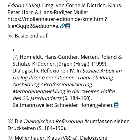
Edition (2024)
. Hrsg. von Cornelie Dietrich, Klaus-
Peter Horn & Hans-Rüdiger Müller.
https://mollenhauer-edition.de/kmg.html?
file=3qqb2&edition=a.
[6]
Basierend auf:
•
[7]
Homfeldt, Hans-Günther, Merten, Roland &
Schulze-Krüdener, Jörgen (Hrsg.). (1999).
Dialogische Reflexionen IV. In
Soziale Arbeit im
Dialog ihrer Generationen. Theoriebildung –
Ausbildung / Professionalisierung –
Methodenentwicklung in der zweiten Hälfte
des 20. Jahrhunderts
(S. 184–190).
Baltmannsweiler: Schneider Hohengehren.
[8]
Die
Dialogischen Reflexionen IV
umfassen sieben
Druckseiten (S. 184–190).
[9]
Mollenhauer, Klaus (V89-a). Dialogische