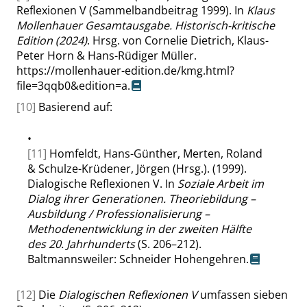
Reflexionen V (Sammelbandbeitrag 1999). In
Klaus
Mollenhauer Gesamtausgabe. Historisch-kritische
Edition (2024)
. Hrsg. von Cornelie Dietrich, Klaus-
Peter Horn & Hans-Rüdiger Müller.
https://mollenhauer-edition.de/kmg.html?
file=3qqb0&edition=a.
[10]
Basierend auf:
•
[11]
Homfeldt, Hans-Günther, Merten, Roland
& Schulze-Krüdener, Jörgen (Hrsg.). (1999).
Dialogische Reflexionen V. In
Soziale Arbeit im
Dialog ihrer Generationen. Theoriebildung –
Ausbildung / Professionalisierung –
Methodenentwicklung in der zweiten Hälfte
des 20. Jahrhunderts
(S. 206–212).
Baltmannsweiler: Schneider Hohengehren.
[12]
Die
Dialogischen Reflexionen V
umfassen sieben