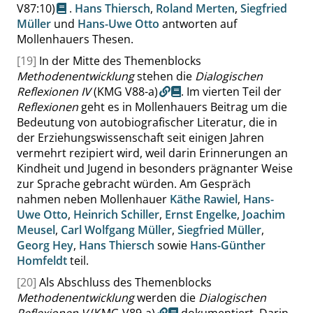
V87:10
)
.
Hans Thiersch
,
Roland Merten
,
Siegfried
Müller
und
Hans-Uwe Otto
antworten auf
Mollenhauers Thesen.
[19]
In der Mitte des Themenblocks
Methodenentwicklung
stehen die
Dialogischen
Reflexionen IV
(KMG V88-a)
. Im vierten Teil der
Reflexionen
geht es in Mollenhauers Beitrag um die
Bedeutung von autobiografischer Literatur, die in
der Erziehungswissenschaft seit einigen Jahren
vermehrt rezipiert wird, weil darin Erinnerungen an
Kindheit und Jugend in besonders prägnanter Weise
zur Sprache gebracht würden. Am Gespräch
nahmen neben Mollenhauer
Käthe Rawiel
,
Hans-
Uwe Otto
,
Heinrich Schiller
,
Ernst Engelke
,
Joachim
Meusel
,
Carl Wolfgang Müller
,
Siegfried Müller
,
Georg Hey
,
Hans Thiersch
sowie
Hans-Günther
Homfeldt
teil.
[20]
Als Abschluss des Themenblocks
Methodenentwicklung
werden die
Dialogischen