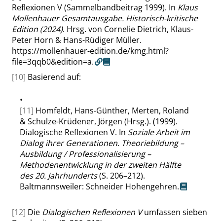
Reflexionen V (Sammelbandbeitrag 1999). In
Klaus
Mollenhauer Gesamtausgabe. Historisch-kritische
Edition (2024)
. Hrsg. von Cornelie Dietrich, Klaus-
Peter Horn & Hans-Rüdiger Müller.
https://mollenhauer-edition.de/kmg.html?
file=3qqb0&edition=a.
[10]
Basierend auf:
•
[11]
Homfeldt, Hans-Günther, Merten, Roland
& Schulze-Krüdener, Jörgen (Hrsg.). (1999).
Dialogische Reflexionen V. In
Soziale Arbeit im
Dialog ihrer Generationen. Theoriebildung –
Ausbildung / Professionalisierung –
Methodenentwicklung in der zweiten Hälfte
des 20. Jahrhunderts
(S. 206–212).
Baltmannsweiler: Schneider Hohengehren.
[12]
Die
Dialogischen Reflexionen V
umfassen sieben