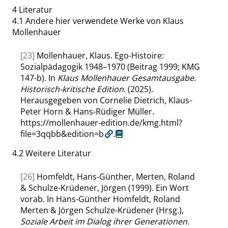
4
Literatur
4.1
Andere hier verwendete Werke von Klaus
Mollenhauer
[23]
Mollenhauer, Klaus. Ego-Histoire:
Sozialpädagogik 1948–1970 (Beitrag 1999; KMG
147-b). In
Klaus Mollenhauer Gesamtausgabe.
Historisch-kritische Edition
. (2025).
Herausgegeben von Cornelie Dietrich, Klaus-
Peter Horn & Hans-Rüdiger Müller.
https://mollenhauer-edition.de/kmg.html?
file=3qqbb&edition=b
.
4.2
Weitere Literatur
[26]
Homfeldt, Hans-Günther, Merten, Roland
& Schulze-Krüdener, Jörgen (1999). Ein Wort
vorab. In Hans-Günther Homfeldt, Roland
Merten & Jörgen Schulze-Krüdener (Hrsg.),
Soziale Arbeit im Dialog ihrer Generationen.