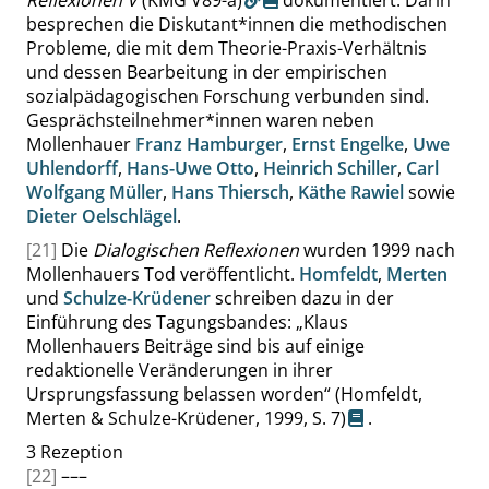
Reflexionen V
(KMG V89-a)
dokumentiert. Darin
besprechen die Diskutant*innen die methodischen
Probleme, die mit dem Theorie-Praxis-Verhältnis
und dessen Bearbeitung in der empirischen
sozialpädagogischen Forschung verbunden sind.
Gesprächsteilnehmer*innen waren neben
Mollenhauer
Franz Hamburger
,
Ernst Engelke
,
Uwe
Uhlendorff
,
Hans-Uwe Otto
,
Heinrich Schiller
,
Carl
Wolfgang Müller
,
Hans Thiersch
,
Käthe Rawiel
sowie
Dieter Oelschlägel
.
[21]
Die
Dialogischen Reflexionen
wurden 1999 nach
Mollenhauers Tod veröffentlicht.
Homfeldt
,
Merten
und
Schulze-Krüdener
schreiben dazu in der
Einführung des Tagungsbandes:
„
Klaus
Mollenhauers Beiträge sind bis auf einige
redaktionelle Veränderungen in ihrer
Ursprungsfassung belassen worden
“
(Homfeldt,
Merten & Schulze-Krüdener, 1999,
S. 7
)
.
3
Rezeption
[22]
–––