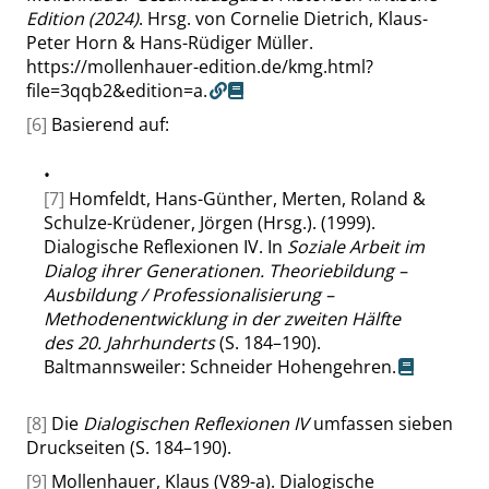
Edition (2024)
. Hrsg. von Cornelie Dietrich, Klaus-
Peter Horn & Hans-Rüdiger Müller.
https://mollenhauer-edition.de/kmg.html?
file=3qqb2&edition=a.
[6]
Basierend auf:
•
[7]
Homfeldt, Hans-Günther, Merten, Roland &
Schulze-Krüdener, Jörgen (Hrsg.). (1999).
Dialogische Reflexionen IV. In
Soziale Arbeit im
Dialog ihrer Generationen. Theoriebildung –
Ausbildung / Professionalisierung –
Methodenentwicklung in der zweiten Hälfte
des 20. Jahrhunderts
(S. 184–190).
Baltmannsweiler: Schneider Hohengehren.
[8]
Die
Dialogischen Reflexionen IV
umfassen sieben
Druckseiten (S. 184–190).
[9]
Mollenhauer, Klaus (V89-a). Dialogische