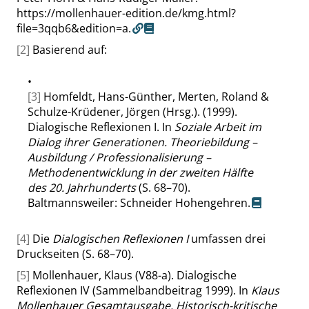
https://mollenhauer-edition.de/kmg.html?
file=3qqb6&edition=a.
[2]
Basierend auf:
•
[3]
Homfeldt, Hans-Günther, Merten, Roland &
Schulze-Krüdener, Jörgen (Hrsg.). (1999).
Dialogische Reflexionen I. In
Soziale Arbeit im
Dialog ihrer Generationen. Theoriebildung –
Ausbildung / Professionalisierung –
Methodenentwicklung in der zweiten Hälfte
des 20. Jahrhunderts
(S. 68–70).
Baltmannsweiler: Schneider Hohengehren.
[4]
Die
Dialogischen Reflexionen I
umfassen drei
Druckseiten (S. 68–70).
[5]
Mollenhauer, Klaus (V88-a). Dialogische
Reflexionen IV (Sammelbandbeitrag 1999). In
Klaus
Mollenhauer Gesamtausgabe. Historisch-kritische