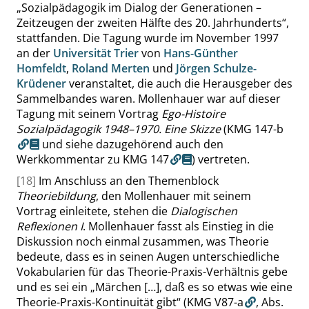
„
Sozialpädagogik im Dialog der Generationen –
Zeitzeugen der zweiten Hälfte des 20. Jahrhunderts
“
,
stattfanden. Die Tagung wurde im November 1997
an der
Universität Trier
von
Hans-Günther
Homfeldt
,
Roland Merten
und
Jörgen Schulze-
Krüdener
veranstaltet, die auch die Herausgeber des
Sammelbandes waren. Mollenhauer war auf dieser
Tagung mit seinem Vortrag
Ego-Histoire
Sozialpädagogik 1948–1970. Eine Skizze
(
KMG 147-b
und siehe dazugehörend auch den
Werkkommentar zu
KMG 147
) vertreten.
[18]
Im Anschluss an den Themenblock
Theoriebildung
, den Mollenhauer mit seinem
Vortrag einleitete, stehen die
Dialogischen
Reflexionen I
. Mollenhauer fasst als Einstieg in die
Diskussion noch einmal zusammen, was Theorie
bedeute, dass es in seinen Augen unterschiedliche
Vokabularien für das Theorie-Praxis-Verhältnis gebe
und es sei ein
„
Märchen […], daß es so etwas wie eine
Theorie-Praxis-Kontinuität gibt
“
(KMG V87-a
,
Abs.