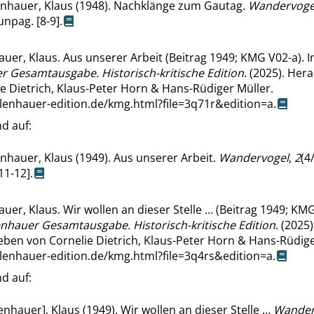
nhauer, Klaus (1948). Nachklänge zum Gautag.
Wandervoge
unpag. [8-9].
uer, Klaus. Aus unserer Arbeit (Beitrag 1949; KMG V02-a). 
r Gesamtausgabe. Historisch-kritische Edition
. (2025). He
e Dietrich, Klaus-Peter Horn & Hans-Rüdiger Müller.
llenhauer-edition.de/kmg.html?file=3q71r&edition=a
.
d auf:
nhauer, Klaus (1949). Aus unserer Arbeit.
Wandervogel
,
2
(4/
11-12].
uer, Klaus. Wir wollen an dieser Stelle … (Beitrag 1949; KMG
enhauer Gesamtausgabe. Historisch-kritische Edition
. (2025)
ben von Cornelie Dietrich, Klaus-Peter Horn & Hans-Rüdige
llenhauer-edition.de/kmg.html?file=3q4rs&edition=a
.
d auf:
enhauer], Klaus (1949). Wir wollen an dieser Stelle …
Wander