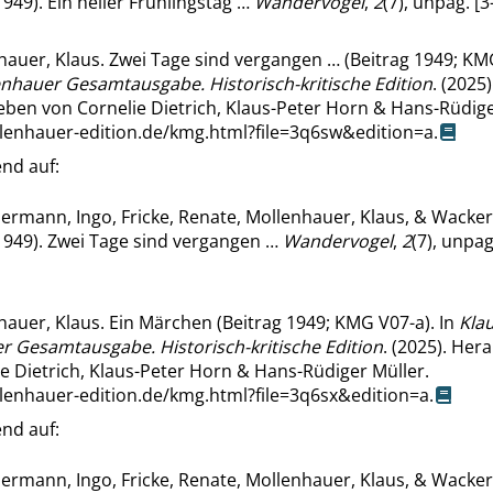
949). Ein heller Frühlingstag …
Wandervogel
,
2
(7), unpag. [3-
auer, Klaus. Zwei Tage sind vergangen … (Beitrag 1949; KMG
enhauer Gesamtausgabe. Historisch-kritische Edition
. (2025)
ben von Cornelie Dietrich, Klaus-Peter Horn & Hans-Rüdige
llenhauer-edition.de/kmg.html?file=3q6sw&edition=a
.
nd auf:
ermann, Ingo, Fricke, Renate, Mollenhauer, Klaus, & Wacke
1949). Zwei Tage sind vergangen …
Wandervogel
,
2
(7), unpag.
hauer, Klaus. Ein Märchen (Beitrag 1949; KMG V07-a). In
Kla
r Gesamtausgabe. Historisch-kritische Edition
. (2025). He
e Dietrich, Klaus-Peter Horn & Hans-Rüdiger Müller.
llenhauer-edition.de/kmg.html?file=3q6sx&edition=a
.
nd auf:
ermann, Ingo, Fricke, Renate, Mollenhauer, Klaus, & Wacke