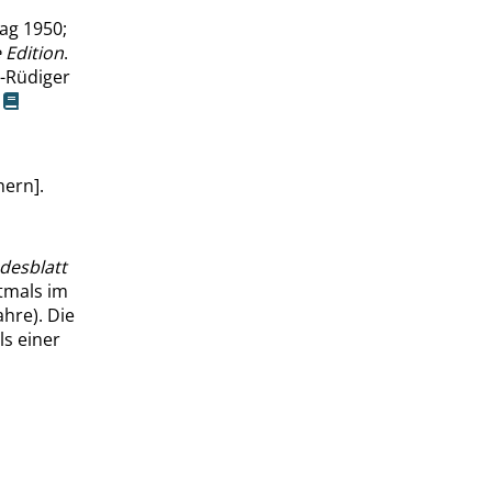
ag 1950;
 Edition
.
s-Rüdiger
.
hern].
desblatt
stmals im
hre). Die
ls einer