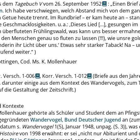
s dem
Tagebuch V
vom 26. September 1952
:
„
Einen Brief
n
. Ich habe verschwiegen, welch Abstand mich von dem ga
 Getue heute trennt. Im Rundbrief – er kam heute an – sta
e Geschmacklosigkeiten. u. a.:
‚
Dieses Lied […], gesungen im
 überfluteten Frühlingswald, was kann uns besser ermahne
 den Menschen genau so fluten zu lassen (!!!), wie unsre go
erin ihr Licht über uns.
‘
Etwas sehr starker Taback! Na – u
ufend weiter.
“
)
ttingen, Cod. Ms. K. Mollenhauer
. Versch. 1-006
,
Korr. Versch. 1-012
(Briefe aus den Jah
, darunter einige aus dem Kontext des Wandervogels, zum T
f die Gestaltung der Zeitschrift.)
d Kontexte
Mollenhauer gehörte als Schüler und Student dem an Pfings
 gegründeten
Wandervogel, Bund Deutscher Jugend
an (zu
datum s.
Wandervogel
1(5), Januar 1948, unpag. (S. 3)), was
Histoire
von 1998 erwähnt: er sei
„
nicht nur Abiturient und