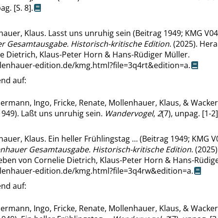
ag. [S. 8].
auer, Klaus. Lasst uns unruhig sein (Beitrag 1949; KMG V04-
r Gesamtausgabe. Historisch-kritische Edition
. (2025). He
e Dietrich, Klaus-Peter Horn & Hans-Rüdiger Müller.
llenhauer-edition.de/kmg.html?file=3q4rt&edition=a
.
nd auf:
ermann, Ingo, Fricke, Renate, Mollenhauer, Klaus, & Wacke
949). Laßt uns unruhig sein.
Wandervogel
,
2
(7), unpag. [1-2]
auer, Klaus. Ein heller Frühlingstag … (Beitrag 1949; KMG V0
enhauer Gesamtausgabe. Historisch-kritische Edition
. (2025)
ben von Cornelie Dietrich, Klaus-Peter Horn & Hans-Rüdige
llenhauer-edition.de/kmg.html?file=3q4rw&edition=a
.
nd auf:
ermann, Ingo, Fricke, Renate, Mollenhauer, Klaus, & Wacke