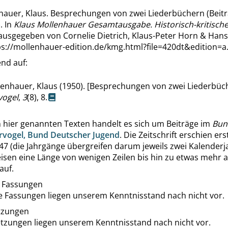
hauer, Klaus. Besprechungen von zwei Liederbüchern (Beitr
. In
Klaus Mollenhauer Gesamtausgabe. Historisch-kritische
rausgegeben von Cornelie Dietrich, Klaus-Peter Horn & Han
ps://mollenhauer-edition.de/kmg.html?file=420dt&edition=a
nd auf:
enhauer, Klaus (1950). [Besprechungen von zwei Liederbüc
ogel
,
3
(8), 8.
n hier genannten Texten handelt es sich um Beiträge im
Bun
vogel, Bund Deutscher Jugend
. Die Zeitschrift erschien er
7 (die Jahrgänge übergreifen darum jeweils zwei Kalenderja
isen eine Länge von wenigen Zeilen bis hin zu etwas mehr a
auf.
 Fassungen
e Fassungen liegen unserem Kenntnisstand nach nicht vor.
tzungen
tzungen liegen unserem Kenntnisstand nach nicht vor.