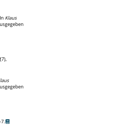
 In
Klaus
rausgegeben
(7),
laus
rausgegeben
-7.