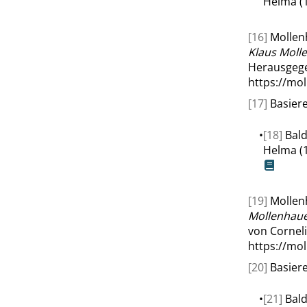
Helma (1
[16]
Mollenh
Klaus Moll
Herausgege
https://mo
[17]
Basiere
•
[18]
Bald
Helma (
[19]
Mollen
Mollenhaue
von Corneli
https://mo
[20]
Basiere
•
[21]
Bald