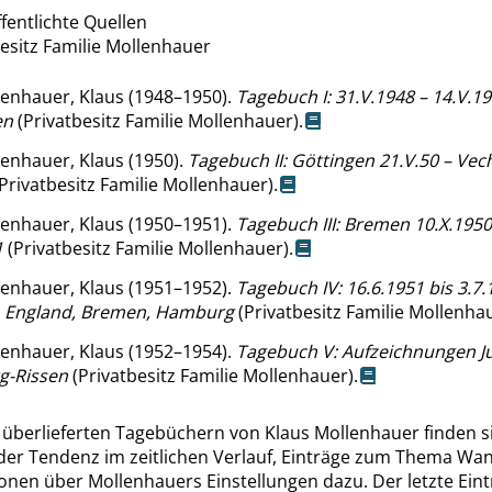
fentlichte Quellen
esitz Familie Mollenhauer
enhauer, Klaus (1948–1950).
Tagebuch I: 31.V.1948 – 14.V.1
en
(Privatbesitz Familie Mollenhauer).
enhauer, Klaus (1950).
Tagebuch II: Göttingen 21.V.50 – Vec
Privatbesitz Familie Mollenhauer).
enhauer, Klaus (1950–1951).
Tagebuch III: Bremen 10.X.1950
1
(Privatbesitz Familie Mollenhauer).
enhauer, Klaus (1951–1952).
Tagebuch IV: 16.6.1951 bis 3.7.
 England, Bremen, Hamburg
(Privatbesitz Familie Mollenhau
enhauer, Klaus (1952–1954).
Tagebuch V: Aufzeichnungen Ju
-Rissen
(Privatbesitz Familie Mollenhauer).
 überlieferten Tagebüchern von Klaus Mollenhauer finden si
r Tendenz im zeitlichen Verlauf, Einträge zum Thema Wa
onen über Mollenhauers Einstellungen dazu. Der letzte Ein