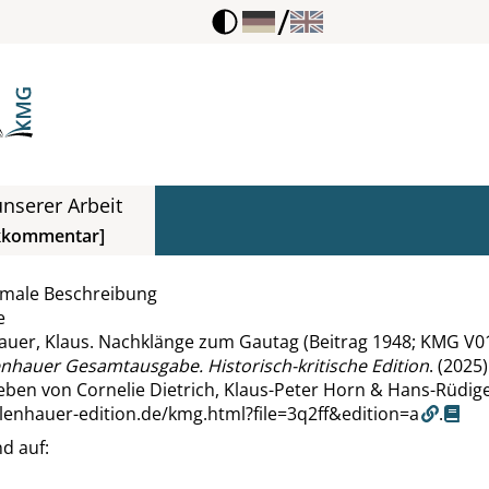
/
nserer Arbeit
kkommentar]
rmale Beschreibung
e
uer, Klaus. Nachklänge zum Gautag (Beitrag 1948; KMG V01-
enhauer Gesamtausgabe. Historisch-kritische Edition
. (2025)
ben von Cornelie Dietrich, Klaus-Peter Horn & Hans-Rüdige
llenhauer-edition.de/kmg.html?file=3q2ff&edition=a
.
d auf: