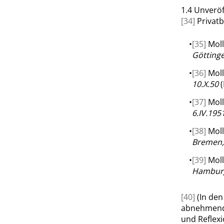
1.4
Unveröf
[34]
Privatb
•
[35]
Moll
Götting
•
[36]
Moll
10.X.50
(
•
[37]
Moll
6.IV.195
•
[38]
Moll
Bremen,
•
[39]
Moll
Hamburg
[40]
(In den
abnehmende
und Reflexi