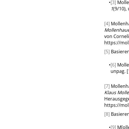
•
[3]
Molle
1
(9/10), 
[4]
Mollenha
Mollenhaue
von Corneli
https://mo
[5]
Basieren
•
[6]
Molle
unpag. [
[7]
Mollenha
Klaus Moll
Herausgege
https://mo
[8]
Basieren
•
[9]
M[oll