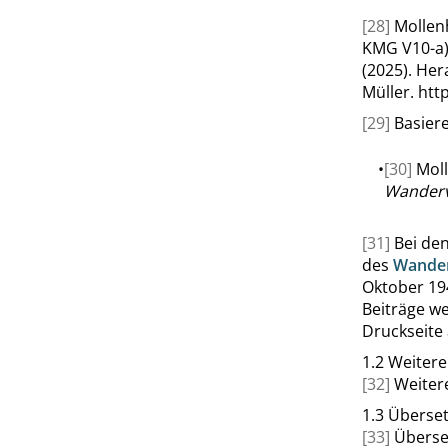
[28]
Mollen
KMG V10-a)
(2025). He
Müller.
htt
[29]
Basiere
•
[30]
Moll
Wanderv
[31]
Bei de
des
Wander
Oktober 194
Beiträge we
Druckseite 
1.2
Weitere
[32]
Weiter
1.3
Überse
[33]
Überse