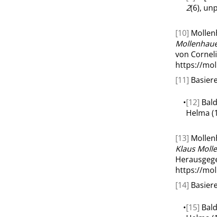
2
(6), unp
[10]
Mollenh
Mollenhaue
von Corneli
https://mo
[11]
Basiere
•
[12]
Bald
Helma (1
[13]
Mollenh
Klaus Moll
Herausgege
https://mo
[14]
Basiere
•
[15]
Bald