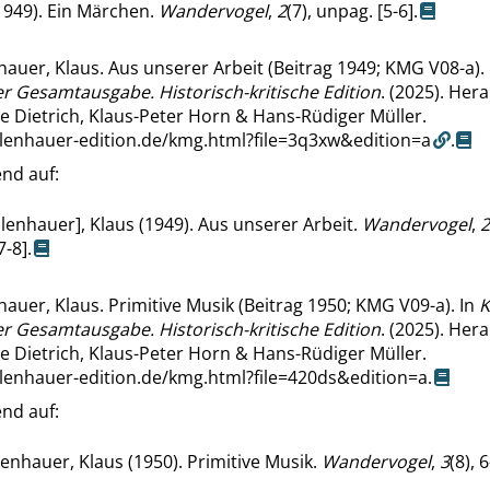
1949). Ein Märchen.
Wandervogel
,
2
(7), unpag. [5-6].
auer, Klaus. Aus unserer Arbeit (Beitrag 1949; KMG V08-a).
r Gesamtausgabe. Historisch-kritische Edition
. (2025). He
e Dietrich, Klaus-Peter Horn & Hans-Rüdiger Müller.
llenhauer-edition.de/kmg.html?file=3q3xw&edition=a
.
nd auf:
lenhauer], Klaus (1949). Aus unserer Arbeit.
Wandervogel
,
2
7-8].
auer, Klaus. Primitive Musik (Beitrag 1950; KMG V09-a). In
K
r Gesamtausgabe. Historisch-kritische Edition
. (2025). He
e Dietrich, Klaus-Peter Horn & Hans-Rüdiger Müller.
llenhauer-edition.de/kmg.html?file=420ds&edition=a
.
nd auf:
enhauer, Klaus (1950). Primitive Musik.
Wandervogel
,
3
(8), 6