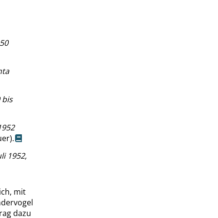
950
hta
 bis
1952
er).
li 1952,
ch, mit
ndervogel
trag dazu