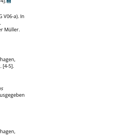
4].
 V06-a). In
.
r Müller.
rhagen,
 [4-5].
us
rausgegeben
rhagen,