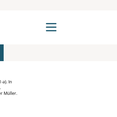
a). In
.
r Müller.