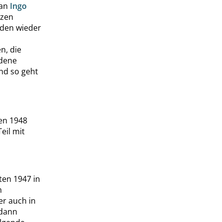
 an
Ingo
nzen
nden wieder
n, die
ldene
nd so geht
ren 1948
eil mit
ten 1947 in
m
 er auch in
 dann