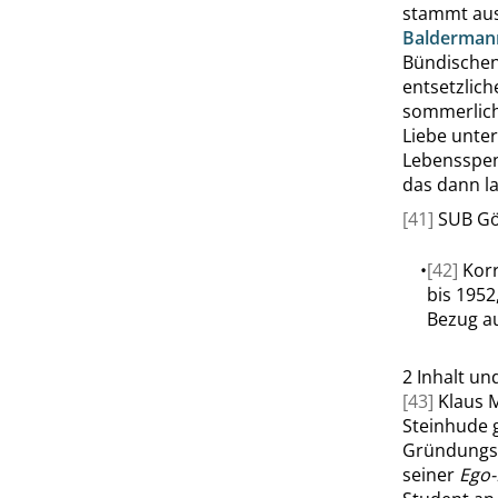
stammt au
Balderman
Bündischen
entsetzlich
sommerlich
Liebe unter
Lebensspend
das dann la
[41]
SUB Gö
•
[42]
Korr
bis 1952
Bezug au
2
Inhalt un
[43]
Klaus 
Steinhude
Gründungs
seiner
Ego-