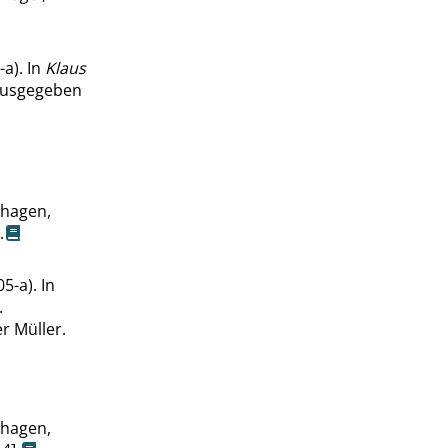
a). In
Klaus
rausgegeben
rhagen,
.
5-a). In
.
r Müller.
rhagen,