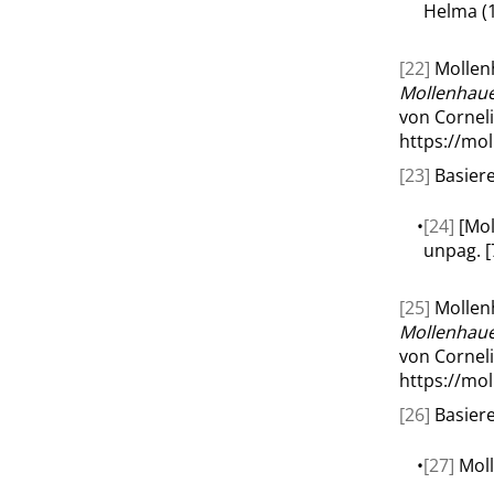
Helma (
[22]
Mollenh
Mollenhaue
von Corneli
https://mo
[23]
Basiere
•
[24]
[Mol
unpag. [
[25]
Mollenh
Mollenhaue
von Corneli
https://mo
[26]
Basiere
•
[27]
Moll