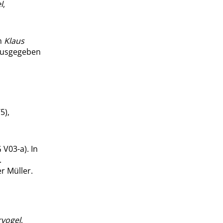
l
,
In
Klaus
rausgegeben
5),
 V03-a). In
.
r Müller.
vogel
,