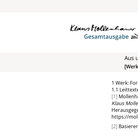
Aus u
[Wer
1
Werk: Fo
1.1
Leittext
[1]
Mollenha
Klaus Moll
Herausgege
https://mo
[2]
Basieren