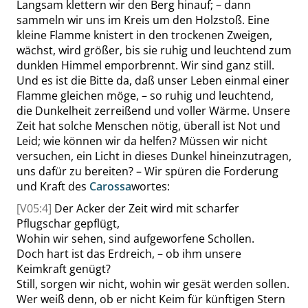
Langsam klettern wir den Berg hinauf; – dann
sammeln wir uns im Kreis um den Holzstoß. Eine
kleine Flamme knistert in den trockenen Zweigen,
wächst, wird größer, bis sie ruhig und leuchtend zum
dunklen Himmel emporbrennt. Wir sind ganz still.
Und es ist die Bitte da, daß unser Leben einmal einer
Flamme gleichen möge, – so ruhig und leuchtend,
die Dunkelheit zerreißend und voller Wärme. Unsere
Zeit hat solche Menschen nötig, überall ist Not und
Leid; wie können wir da helfen? Müssen wir nicht
versuchen, ein Licht in dieses Dunkel hineinzutragen,
uns dafür zu bereiten? – Wir spüren die Forderung
und Kraft des
Carossa
wortes:
[V05:4]
Der Acker der Zeit wird mit scharfer
Pflugschar gepflügt,
Wohin wir sehen, sind aufgeworfene Schollen.
Doch hart ist das Erdreich, – ob ihm unsere
Keimkraft genügt?
Still, sorgen wir nicht, wohin wir gesät werden sollen.
Wer weiß denn, ob er nicht Keim für künftigen Stern