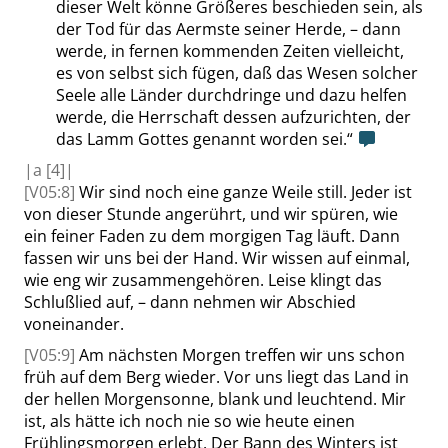
dieser Welt könne Größeres beschieden sein, als
der Tod für das Aermste seiner Herde, – dann
werde, in fernen kommenden Zeiten vielleicht,
es von selbst sich fügen, daß das Wesen solcher
Seele alle Länder durchdringe und dazu helfen
werde, die Herrschaft dessen aufzurichten, der
das Lamm Gottes genannt worden sei.
“
|
a
[4]|
[V05:8]
Wir sind noch eine ganze Weile still. Jeder ist
von dieser Stunde angerührt, und wir spüren, wie
ein feiner Faden zu dem morgigen Tag läuft. Dann
fassen wir uns bei der Hand. Wir wissen auf einmal,
wie eng wir zusammengehören. Leise klingt das
Schlußlied auf, – dann nehmen wir Abschied
voneinander.
[V05:9]
Am nächsten Morgen treffen wir uns schon
früh auf dem Berg wieder. Vor uns liegt das Land in
der hellen Morgensonne, blank und leuchtend. Mir
ist, als hätte ich noch nie so wie heute einen
Frühlingsmorgen erlebt. Der Bann des Winters ist