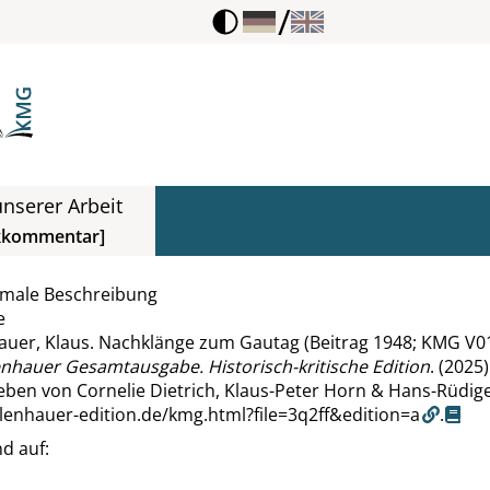
/
nserer Arbeit
kkommentar]
rmale Beschreibung
e
uer, Klaus. Nachklänge zum Gautag (Beitrag 1948; KMG V01-
enhauer Gesamtausgabe. Historisch-kritische Edition
. (2025)
ben von Cornelie Dietrich, Klaus-Peter Horn & Hans-Rüdige
llenhauer-edition.de/kmg.html?file=3q2ff&edition=a
.
d auf: