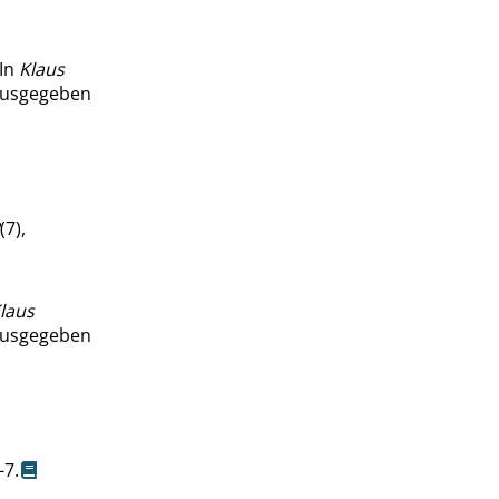
 In
Klaus
rausgegeben
(7),
laus
rausgegeben
-7.