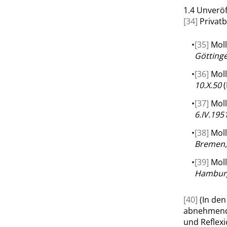
1.4
Unveröf
[34]
Privatb
•
[35]
Moll
Götting
•
[36]
Moll
10.X.50
(
•
[37]
Moll
6.IV.195
•
[38]
Moll
Bremen,
•
[39]
Moll
Hamburg
[40]
(In den
abnehmende
und Reflexi