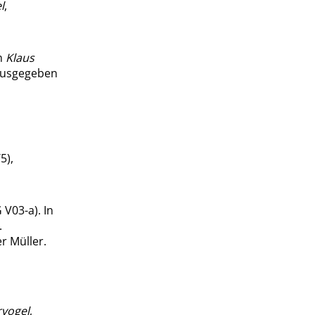
l
,
In
Klaus
rausgegeben
5),
 V03-a). In
.
r Müller.
vogel
,