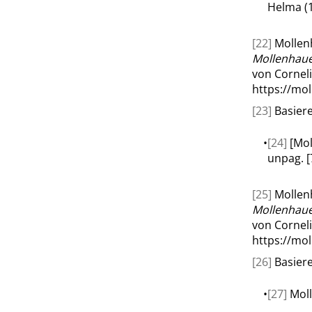
Helma (
[22]
Mollenh
Mollenhaue
von Corneli
https://mo
[23]
Basiere
•
[24]
[Mol
unpag. [
[25]
Mollenh
Mollenhaue
von Corneli
https://mo
[26]
Basiere
•
[27]
Moll