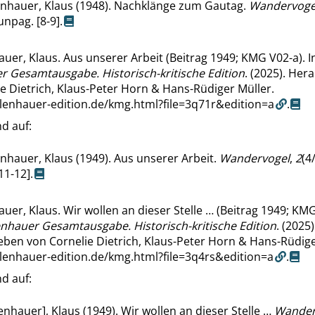
nhauer, Klaus (1948). Nachklänge zum Gautag.
Wandervoge
unpag. [8-9].
uer, Klaus. Aus unserer Arbeit (Beitrag 1949; KMG V02-a). 
r Gesamtausgabe. Historisch-kritische Edition
. (2025). He
e Dietrich, Klaus-Peter Horn & Hans-Rüdiger Müller.
llenhauer-edition.de/kmg.html?file=3q71r&edition=a
.
d auf:
nhauer, Klaus (1949). Aus unserer Arbeit.
Wandervogel
,
2
(4/
11-12].
uer, Klaus. Wir wollen an dieser Stelle … (Beitrag 1949; KMG
enhauer Gesamtausgabe. Historisch-kritische Edition
. (2025)
ben von Cornelie Dietrich, Klaus-Peter Horn & Hans-Rüdige
llenhauer-edition.de/kmg.html?file=3q4rs&edition=a
.
d auf:
enhauer], Klaus (1949). Wir wollen an dieser Stelle …
Wander