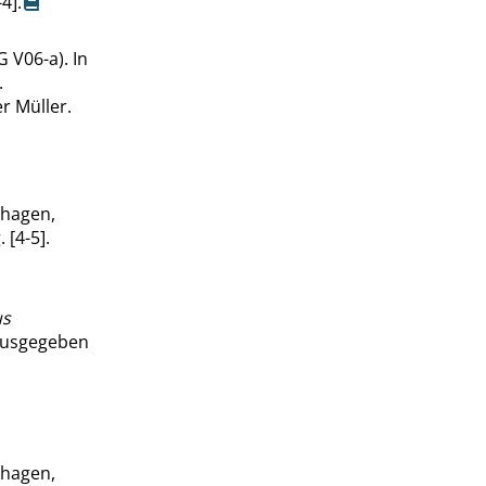
4].
 V06-a). In
.
r Müller.
rhagen,
 [4-5].
us
rausgegeben
rhagen,