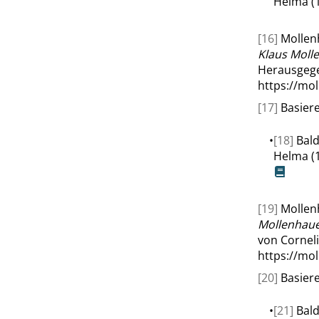
Helma (1
[16]
Mollenh
Klaus Moll
Herausgege
https://mo
[17]
Basiere
•
[18]
Bald
Helma (
[19]
Mollen
Mollenhaue
von Corneli
https://mo
[20]
Basiere
•
[21]
Bald