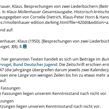
hauer, Klaus. Besprechungen von zwei Liederbüchern (Beitr
. In
Klaus Mollenhauer Gesamtausgabe. Historisch-kritische
rausgegeben von Cornelie Dietrich, Klaus-Peter Horn & Han
ps://mollenhauer-edition.de/kmg.html?file=420dt&edition=a
nd auf:
enhauer, Klaus (1950). [Besprechungen von zwei Liederbüc
ogel
,
3
(8), 8.
n hier genannten Texten handelt es sich um Beiträge im
Bun
vogel, Bund Deutscher Jugend
. Die Zeitschrift erschien er
7 (die Jahrgänge übergreifen darum jeweils zwei Kalenderja
isen eine Länge von wenigen Zeilen bis hin zu etwas mehr a
auf.
 Fassungen
e Fassungen liegen unserem Kenntnisstand nach nicht vor.
tzungen
tzungen liegen unserem Kenntnisstand nach nicht vor.