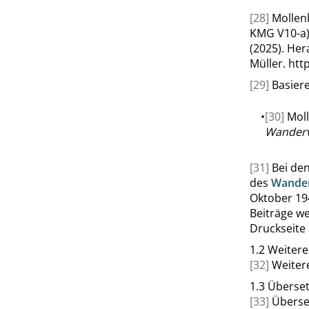
[28]
Mollen
KMG V10-a)
(2025). He
Müller.
htt
[29]
Basiere
•
[30]
Moll
Wanderv
[31]
Bei de
des
Wander
Oktober 194
Beiträge we
Druckseite 
1.2
Weitere
[32]
Weiter
1.3
Überse
[33]
Überse