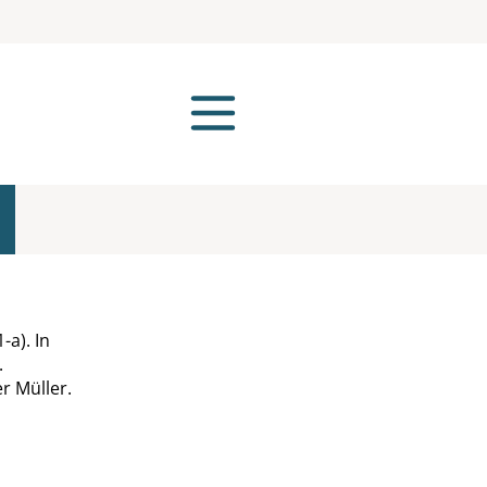
a). In
.
r Müller.