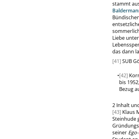
stammt au
Balderman
Bündischen
entsetzlich
sommerlich
Liebe unter
Lebensspend
das dann la
[41]
SUB Gö
•
[42]
Korr
bis 1952
Bezug au
2
Inhalt un
[43]
Klaus 
Steinhude
Gründungs
seiner
Ego-