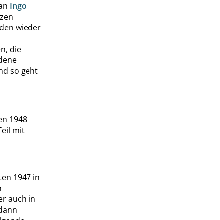
 an
Ingo
nzen
nden wieder
n, die
ldene
nd so geht
ren 1948
eil mit
ten 1947 in
m
 er auch in
 dann