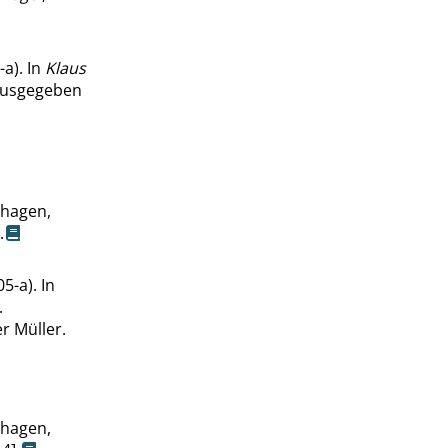
a). In
Klaus
rausgegeben
rhagen,
.
5-a). In
.
r Müller.
rhagen,