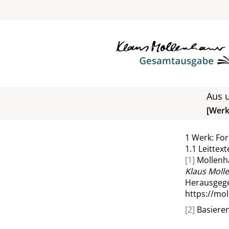
Aus u
[Wer
1
Werk: Fo
1.1
Leittext
[1]
Mollenha
Klaus Moll
Herausgege
https://mo
[2]
Basieren