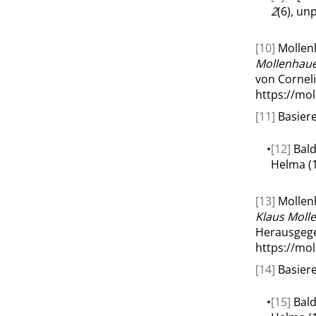
2
(6), unp
[10]
Mollenh
Mollenhaue
von Corneli
https://mo
[11]
Basiere
•
[12]
Bald
Helma (1
[13]
Mollenh
Klaus Moll
Herausgege
https://mo
[14]
Basiere
•
[15]
Bald