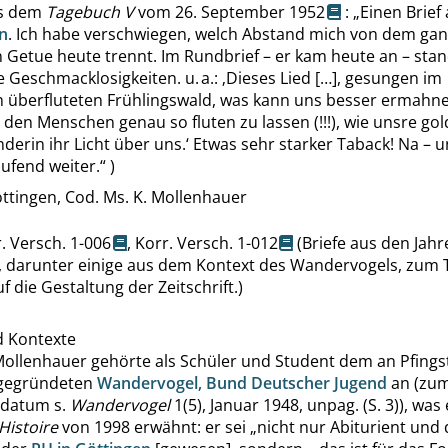
s dem
Tagebuch V
vom 26. September 1952
:
„
Einen Brief
n
. Ich habe verschwiegen, welch Abstand mich von dem ga
 Getue heute trennt. Im Rundbrief – er kam heute an – sta
e Geschmacklosigkeiten. u. a.:
‚
Dieses Lied […], gesungen im
 überfluteten Frühlingswald, was kann uns besser ermahne
 den Menschen genau so fluten zu lassen (!!!), wie unsre go
erin ihr Licht über uns.
‘
Etwas sehr starker Taback! Na – u
ufend weiter.
“
)
ttingen, Cod. Ms. K. Mollenhauer
. Versch. 1-006
,
Korr. Versch. 1-012
(Briefe aus den Jah
, darunter einige aus dem Kontext des Wandervogels, zum T
f die Gestaltung der Zeitschrift.)
d Kontexte
Mollenhauer gehörte als Schüler und Student dem an Pfings
 gegründeten
Wandervogel, Bund Deutscher Jugend
an (zu
datum s.
Wandervogel
1(5), Januar 1948, unpag. (S. 3)), was
Histoire
von 1998 erwähnt: er sei
„
nicht nur Abiturient und