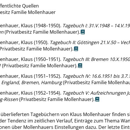
fentlichte Quellen
esitz Familie Mollenhauer
enhauer, Klaus (1948–1950).
Tagebuch I: 31.V.1948 – 14.V.1
en
(Privatbesitz Familie Mollenhauer).
enhauer, Klaus (1950).
Tagebuch II: Göttingen 21.V.50 – Vec
Privatbesitz Familie Mollenhauer).
enhauer, Klaus (1950–1951).
Tagebuch III: Bremen 10.X.1950
1
(Privatbesitz Familie Mollenhauer).
enhauer, Klaus (1951–1952).
Tagebuch IV: 16.6.1951 bis 3.7.
 England, Bremen, Hamburg
(Privatbesitz Familie Mollenhau
enhauer, Klaus (1952–1954).
Tagebuch V: Aufzeichnungen Ju
-Rissen
(Privatbesitz Familie Mollenhauer).
 überlieferten Tagebüchern von Klaus Mollenhauer finden si
r Tendenz im zeitlichen Verlauf, Einträge zum Thema Wa
onen über Mollenhauers Einstellungen dazu. Der letzte Ein