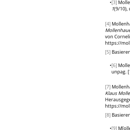
•
[3]
Molle
1
(9/10), 
[4]
Mollenha
Mollenhaue
von Corneli
https://mo
[5]
Basieren
•
[6]
Molle
unpag. [
[7]
Mollenha
Klaus Moll
Herausgege
https://mo
[8]
Basieren
•
[9]
M[oll