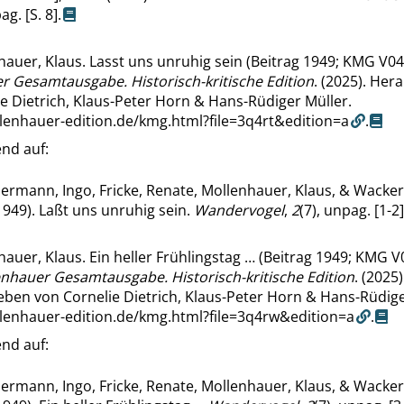
ag. [S. 8].
auer, Klaus. Lasst uns unruhig sein (Beitrag 1949; KMG V04-
r Gesamtausgabe. Historisch-kritische Edition
. (2025). He
e Dietrich, Klaus-Peter Horn & Hans-Rüdiger Müller.
llenhauer-edition.de/kmg.html?file=3q4rt&edition=a
.
nd auf:
ermann, Ingo, Fricke, Renate, Mollenhauer, Klaus, & Wacke
949). Laßt uns unruhig sein.
Wandervogel
,
2
(7), unpag. [1-2]
auer, Klaus. Ein heller Frühlingstag … (Beitrag 1949; KMG V0
enhauer Gesamtausgabe. Historisch-kritische Edition
. (2025)
ben von Cornelie Dietrich, Klaus-Peter Horn & Hans-Rüdige
llenhauer-edition.de/kmg.html?file=3q4rw&edition=a
.
nd auf:
ermann, Ingo, Fricke, Renate, Mollenhauer, Klaus, & Wacke