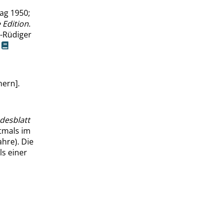
ag 1950;
 Edition
.
s-Rüdiger
.
hern].
desblatt
stmals im
hre). Die
ls einer