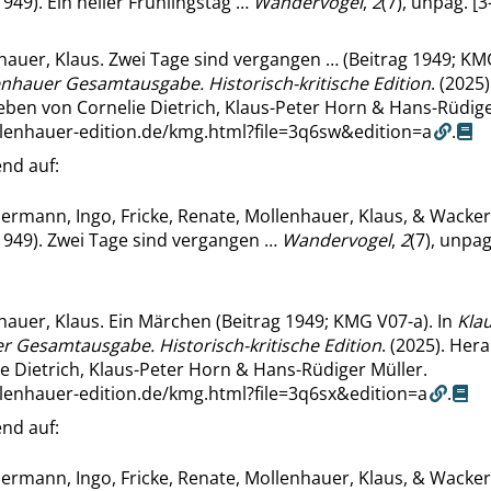
949). Ein heller Frühlingstag …
Wandervogel
,
2
(7), unpag. [3-
auer, Klaus. Zwei Tage sind vergangen … (Beitrag 1949; KMG
enhauer Gesamtausgabe. Historisch-kritische Edition
. (2025)
ben von Cornelie Dietrich, Klaus-Peter Horn & Hans-Rüdige
llenhauer-edition.de/kmg.html?file=3q6sw&edition=a
.
nd auf:
ermann, Ingo, Fricke, Renate, Mollenhauer, Klaus, & Wacke
1949). Zwei Tage sind vergangen …
Wandervogel
,
2
(7), unpag.
hauer, Klaus. Ein Märchen (Beitrag 1949; KMG V07-a). In
Kla
r Gesamtausgabe. Historisch-kritische Edition
. (2025). He
e Dietrich, Klaus-Peter Horn & Hans-Rüdiger Müller.
llenhauer-edition.de/kmg.html?file=3q6sx&edition=a
.
nd auf:
ermann, Ingo, Fricke, Renate, Mollenhauer, Klaus, & Wacke