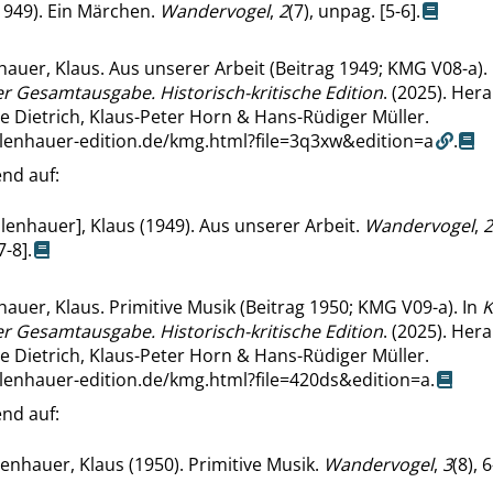
1949). Ein Märchen.
Wandervogel
,
2
(7), unpag. [5-6].
auer, Klaus. Aus unserer Arbeit (Beitrag 1949; KMG V08-a).
r Gesamtausgabe. Historisch-kritische Edition
. (2025). He
e Dietrich, Klaus-Peter Horn & Hans-Rüdiger Müller.
llenhauer-edition.de/kmg.html?file=3q3xw&edition=a
.
nd auf:
lenhauer], Klaus (1949). Aus unserer Arbeit.
Wandervogel
,
2
7-8].
auer, Klaus. Primitive Musik (Beitrag 1950; KMG V09-a). In
K
r Gesamtausgabe. Historisch-kritische Edition
. (2025). He
e Dietrich, Klaus-Peter Horn & Hans-Rüdiger Müller.
llenhauer-edition.de/kmg.html?file=420ds&edition=a
.
nd auf:
enhauer, Klaus (1950). Primitive Musik.
Wandervogel
,
3
(8), 6